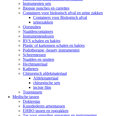
Instrumenten sets
Biopsie punches en currettes
Containers voor biologisch afval en urine zakken
Containers voor Biologisch afval
urinezakken
Oorspuiten
Naaldencontainers
Instrumentendozen
RVS schalen en bakjes
Plastic of kartonnen schalen en bakjes
Podotherapie -beauty instrumenten
Scheermessen
Naalden en spuiten
Hechtmateriaal
Katheters
Chirurgisch afdekmateriaal
Afdekmateriaal
chirurgische sets
incisie film
Tourniquets
Medische tassen
Dokterstas
Kunstlederen artsentassen
EHBO tassen en rugzakken
Tas voor ampullen apparaten en instrumenten