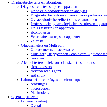
Diagnostische tests en laboratoria
Diagnostische test strips en apparaten
Urine en bloedonderzoek en analyses
Diagnostische tests en apparaten voor professionee
Gynaecologische zelftest strips en apparaten
Professionele gynaecologische teststrips en appara
Drugs teststrips en apparaten
alcohol tester
Veterinaire teststrips en apparaten
Zelftests
Glucosemeters en Multi zorg
Glucosemeters en accessoires
Multi zorg : triglyceriden - cholesterol - glucose tes
lancetten
Alcohol testers - elektronische sigaret - snurken stop
alcohol testers
elektronische sigaret
anti snurk
Laboratoria : centrifuges en microscopen
centrifuges
microscopen
Maalmolens
Operatie protectie
katoenen kleding
Overal