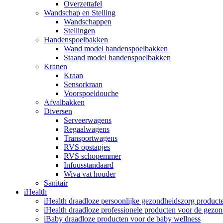
Overzettafel
Wandschap en Stelling
Wandschappen
Stellingen
Handenspoelbakken
Wand model handenspoelbakken
Staand model handenspoelbakken
Kranen
Kraan
Sensorkraan
Voorspoeldouche
Afvalbakken
Diversen
Serveerwagens
Regaalwagens
Transportwagens
RVS opstapjes
RVS schopemmer
Infuusstandaard
Wiva vat houder
Sanitair
iHealth
iHealth draadloze persoonlijke gezondheidszorg product
iHealth draadloze professionele producten voor de gezo
iBaby draadloze producten voor de baby wellness