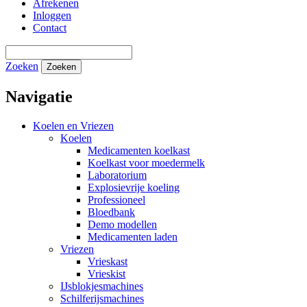
Afrekenen
Inloggen
Contact
Zoeken
Zoeken
Navigatie
Koelen en Vriezen
Koelen
Medicamenten koelkast
Koelkast voor moedermelk
Laboratorium
Explosievrije koeling
Professioneel
Bloedbank
Demo modellen
Medicamenten laden
Vriezen
Vrieskast
Vrieskist
IJsblokjesmachines
Schilferijsmachines