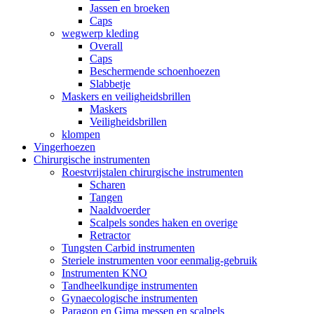
Jassen en broeken
Caps
wegwerp kleding
Overall
Caps
Beschermende schoenhoezen
Slabbetje
Maskers en veiligheidsbrillen
Maskers
Veiligheidsbrillen
klompen
Vingerhoezen
Chirurgische instrumenten
Roestvrijstalen chirurgische instrumenten
Scharen
Tangen
Naaldvoerder
Scalpels sondes haken en overige
Retractor
Tungsten Carbid instrumenten
Steriele instrumenten voor eenmalig-gebruik
Instrumenten KNO
Tandheelkundige instrumenten
Gynaecologische instrumenten
Paragon en Gima messen en scalpels