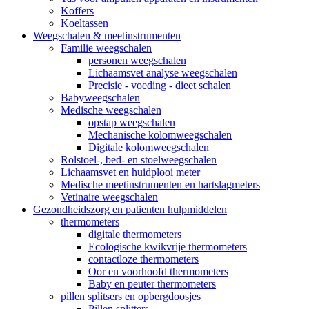
Koffers
Koeltassen
Weegschalen & meetinstrumenten
Familie weegschalen
personen weegschalen
Lichaamsvet analyse weegschalen
Precisie - voeding - dieet schalen
Babyweegschalen
Medische weegschalen
opstap weegschalen
Mechanische kolomweegschalen
Digitale kolomweegschalen
Rolstoel-, bed- en stoelweegschalen
Lichaamsvet en huidplooi meter
Medische meetinstrumenten en hartslagmeters
Vetinaire weegschalen
Gezondheidszorg en patienten hulpmiddelen
thermometers
digitale thermometers
Ecologische kwikvrije thermometers
contactloze thermometers
Oor en voorhoofd thermometers
Baby en peuter thermometers
pillen splitsers en opbergdoosjes
Pillen splitters