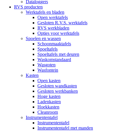
Dataloggers
RVS producten
Werktafels en bladen
Open werktafels
Gesloten R.V.S. werktafels
RVS werkbladen
Opties voor werktafels
Spoelen en wassen
Schoonmaaktafels
Spoeltafels
Spoeltafels met deuren
Waskomstandaard
Wasgoten
Wasfontein
Kasten
Open kasten
Gesloten wandkasten
Gesloten werkbanken
Hoge kasten
Ladenkasten
Hoekkasten
Cleanroom
Instrumententafel
Instrumententafel
Instrumententafel met manden