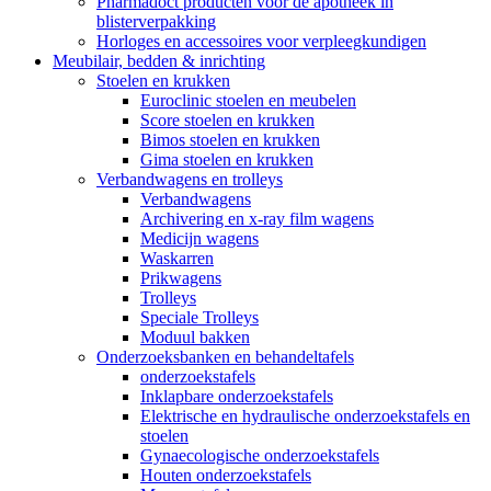
Pharmadoct producten voor de apotheek in
blisterverpakking
Horloges en accessoires voor verpleegkundigen
Meubilair, bedden & inrichting
Stoelen en krukken
Euroclinic stoelen en meubelen
Score stoelen en krukken
Bimos stoelen en krukken
Gima stoelen en krukken
Verbandwagens en trolleys
Verbandwagens
Archivering en x-ray film wagens
Medicijn wagens
Waskarren
Prikwagens
Trolleys
Speciale Trolleys
Moduul bakken
Onderzoeksbanken en behandeltafels
onderzoekstafels
Inklapbare onderzoekstafels
Elektrische en hydraulische onderzoekstafels en
stoelen
Gynaecologische onderzoekstafels
Houten onderzoekstafels