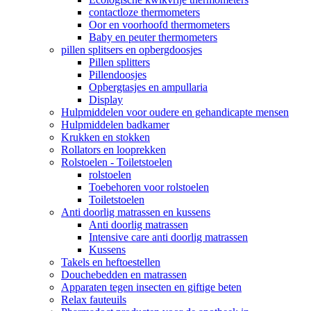
contactloze thermometers
Oor en voorhoofd thermometers
Baby en peuter thermometers
pillen splitsers en opbergdoosjes
Pillen splitters
Pillendoosjes
Opbergtasjes en ampullaria
Display
Hulpmiddelen voor oudere en gehandicapte mensen
Hulpmiddelen badkamer
Krukken en stokken
Rollators en looprekken
Rolstoelen - Toiletstoelen
rolstoelen
Toebehoren voor rolstoelen
Toiletstoelen
Anti doorlig matrassen en kussens
Anti doorlig matrassen
Intensive care anti doorlig matrassen
Kussens
Takels en heftoestellen
Douchebedden en matrassen
Apparaten tegen insecten en giftige beten
Relax fauteuils