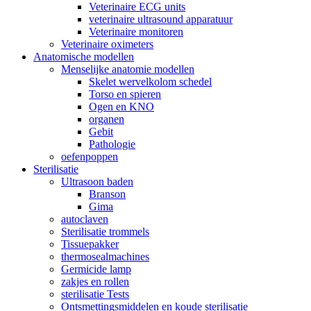
Veterinaire ECG units
veterinaire ultrasound apparatuur
Veterinaire monitoren
Veterinaire oximeters
Anatomische modellen
Menselijke anatomie modellen
Skelet wervelkolom schedel
Torso en spieren
Ogen en KNO
organen
Gebit
Pathologie
oefenpoppen
Sterilisatie
Ultrasoon baden
Branson
Gima
autoclaven
Sterilisatie trommels
Tissuepakker
thermosealmachines
Germicide lamp
zakjes en rollen
sterilisatie Tests
Ontsmettingsmiddelen en koude sterilisatie