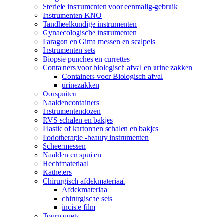
Steriele instrumenten voor eenmalig-gebruik
Instrumenten KNO
Tandheelkundige instrumenten
Gynaecologische instrumenten
Paragon en Gima messen en scalpels
Instrumenten sets
Biopsie punches en currettes
Containers voor biologisch afval en urine zakken
Containers voor Biologisch afval
urinezakken
Oorspuiten
Naaldencontainers
Instrumentendozen
RVS schalen en bakjes
Plastic of kartonnen schalen en bakjes
Podotherapie -beauty instrumenten
Scheermessen
Naalden en spuiten
Hechtmateriaal
Katheters
Chirurgisch afdekmateriaal
Afdekmateriaal
chirurgische sets
incisie film
Tourniquets