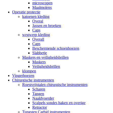
microscopen
Maalmolens
Operatie protectie
katoenen kleding
Overal
Jassen en broeken
Caps
wegwerp kleding
Overall
Caps
Beschermende schoenhoezen
Slabbetje
Maskers en veiligheidsbrillen
Maskers
Veiligheidsbrillen
klompen
Vingerhoezen
Chirurgische instrumenten
Roestvrijstalen chirurgische instrumenten
Scharen
Tangen
Naaldvoerder
Scalpels sondes haken en overige
Retractor
Tungsten Carbid instrumenten