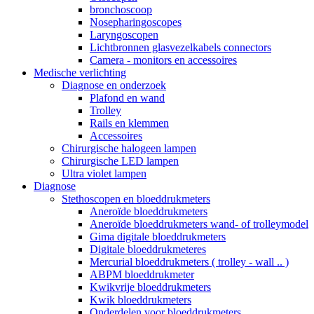
bronchoscoop
Nosepharingoscopes
Laryngoscopen
Lichtbronnen glasvezelkabels connectors
Camera - monitors en accessoires
Medische verlichting
Diagnose en onderzoek
Plafond en wand
Trolley
Rails en klemmen
Accessoires
Chirurgische halogeen lampen
Chirurgische LED lampen
Ultra violet lampen
Diagnose
Stethoscopen en bloeddrukmeters
Aneroïde bloeddrukmeters
Aneroïde bloeddrukmeters wand- of trolleymodel
Gima digitale bloeddrukmeters
Digitale bloeddrukmeteres
Mercurial bloeddrukmeters ( trolley - wall .. )
ABPM bloeddrukmeter
Kwikvrije bloeddrukmeters
Kwik bloeddrukmeters
Onderdelen voor bloeddrukmeters