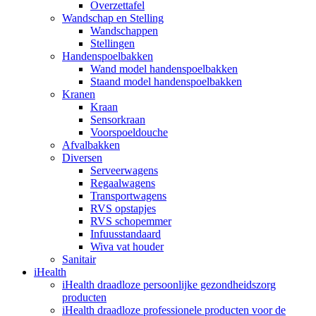
Overzettafel
Wandschap en Stelling
Wandschappen
Stellingen
Handenspoelbakken
Wand model handenspoelbakken
Staand model handenspoelbakken
Kranen
Kraan
Sensorkraan
Voorspoeldouche
Afvalbakken
Diversen
Serveerwagens
Regaalwagens
Transportwagens
RVS opstapjes
RVS schopemmer
Infuusstandaard
Wiva vat houder
Sanitair
iHealth
iHealth draadloze persoonlijke gezondheidszorg
producten
iHealth draadloze professionele producten voor de