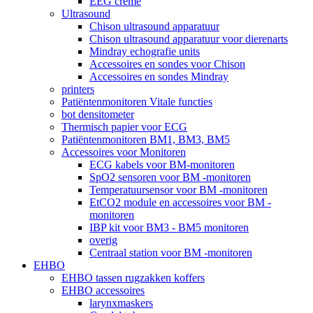
EEG crème
Ultrasound
Chison ultrasound apparatuur
Chison ultrasound apparatuur voor dierenarts
Mindray echografie units
Accessoires en sondes voor Chison
Accessoires en sondes Mindray
printers
Patiëntenmonitoren Vitale functies
bot densitometer
Thermisch papier voor ECG
Patiëntenmonitoren BM1, BM3, BM5
Accessoires voor Monitoren
ECG kabels voor BM-monitoren
SpO2 sensoren voor BM -monitoren
Temperatuursensor voor BM -monitoren
EtCO2 module en accessoires voor BM -
monitoren
IBP kit voor BM3 - BM5 monitoren
overig
Centraal station voor BM -monitoren
EHBO
EHBO tassen rugzakken koffers
EHBO accessoires
larynxmaskers