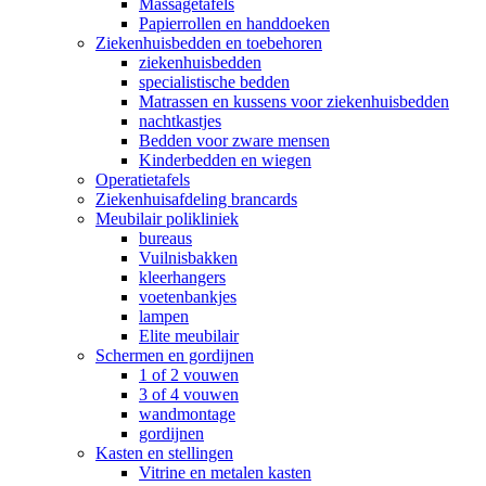
Massagetafels
Papierrollen en handdoeken
Ziekenhuisbedden en toebehoren
ziekenhuisbedden
specialistische bedden
Matrassen en kussens voor ziekenhuisbedden
nachtkastjes
Bedden voor zware mensen
Kinderbedden en wiegen
Operatietafels
Ziekenhuisafdeling brancards
Meubilair polikliniek
bureaus
Vuilnisbakken
kleerhangers
voetenbankjes
lampen
Elite meubilair
Schermen en gordijnen
1 of 2 vouwen
3 of 4 vouwen
wandmontage
gordijnen
Kasten en stellingen
Vitrine en metalen kasten