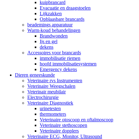
kuipbrancard
Evacuatie en draagstoelen
Lijkzakken
Opblaasbare brancards
beademings apparatuur
Warm-koud behandelingen
Brandwonden
Ijs en gel
dekens
Accessoires voor brancards
immobilisatie riemen
hoofd immobilisatiesystemen
Emergency dekens
Dieren geneeskunde
Veterinaire rvs Instrumenten
Veterinaire Weegschalen
Veterinair meubilair
Electrochirurgie
Veterinaire Diagnostiek
urinetesten
thermometers
Veterinaire otoscoop en oftalmoscoop
Veterinaire stethoscopen
Veterinaire dopplers
Veterinaire ECG, Monitor, Ultrasound