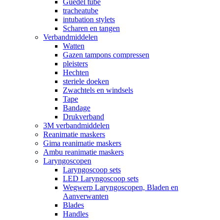
Guedel tube
tracheatube
intubation stylets
Scharen en tangen
Verbandmiddelen
Watten
Gazen tampons compressen
pleisters
Hechten
steriele doeken
Zwachtels en windsels
Tape
Bandage
Drukverband
3M verbandmiddelen
Reanimatie maskers
Gima reanimatie maskers
Ambu reanimatie maskers
Laryngoscopen
Laryngoscoop sets
LED Laryngoscoop sets
Wegwerp Laryngoscopen, Bladen en
Aanverwanten
Blades
Handles