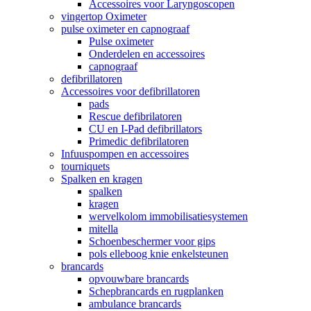
Accessoires voor Laryngoscopen
vingertop Oximeter
pulse oximeter en capnograaf
Pulse oximeter
Onderdelen en accessoires
capnograaf
defibrillatoren
Accessoires voor defibrillatoren
pads
Rescue defibrilatoren
CU en I-Pad defibrillators
Primedic defibrilatoren
Infuuspompen en accessoires
tourniquets
Spalken en kragen
spalken
kragen
wervelkolom immobilisatiesystemen
mitella
Schoenbeschermer voor gips
pols elleboog knie enkelsteunen
brancards
opvouwbare brancards
Schepbrancards en rugplanken
ambulance brancards