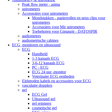
Peak flow meter - astma
spirometers
Accessoires voor spirometers
Mondstukken - papierrollen en neus clips voor
spirometers
Accessoires voor Mir spirometers
Toebehoren voor Gimaspir - DATOSPIR
audiometers
audiometrische cabines
ECG, monitoren en ultrasound
ECG
Handheld
1-3 kanaals ECG
3-6-12 kanaals ECG
PC - ECG
ECG 24 uur -monitor
Veterinaire ECG eenheden
Elektroden kabels en accessoires voor ECG
vasculaire dopplers
gel
ECG Gel
Ultrasound gel
gel reinigers
cosmetische gel