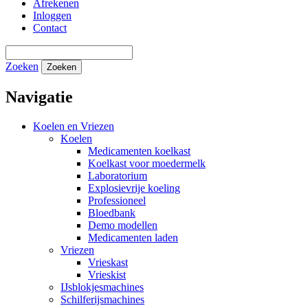
Afrekenen
Inloggen
Contact
Zoeken
Zoeken
Navigatie
Koelen en Vriezen
Koelen
Medicamenten koelkast
Koelkast voor moedermelk
Laboratorium
Explosievrije koeling
Professioneel
Bloedbank
Demo modellen
Medicamenten laden
Vriezen
Vrieskast
Vrieskist
IJsblokjesmachines
Schilferijsmachines