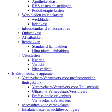
Apothekerskast
RVS kasten en stellingen
Podotherapie kasten
Werkbladen en ladekasten
werkbladen
ladenkast
infuusstandaard en accessoires
Opiatenkast
Afvalbakken
lichtbakken
Standaard lichtbakken
Ultra platte lichtbakken
Visustesten
Kaarten
Verlicht
Niet verlicht
Elektromedische apparaten
Vernevelaars/Verstuivers voor professioneel en
thuisgebruik
Vernevelaars/Versuivers voor Thuisgebuik
Ultrasone Vernevelaars/Verstuivers
Professionele ziekenhuis
Vernevelaars/Verstuivers
accessoires voor vernevelaars
Inhalatietoestel en luchtbevochtigers