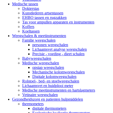
Medische tassen
Dokterstas
Kunstlederen artsentassen
EHBO tassen en rugzakken
Tas voor ampullen apparaten en instrumenten
Koffers
Koeltassen
Weegschalen & meetinstrumenten
Familie weegschalen
personen weegschalen
Lichaamsvet analyse weegschalen
Precisie - voeding - dieet schalen
Babyweegschalen
Medische weegschalen
opstap weegschalen
Mechanische kolomweegschalen
Digitale kolomweegschalen
Rolstoel-, bed- en stoelweegschalen
Lichaamsvet en huidplooi meter
Medische meetinstrumenten en hartslagmeters
Vetinaire weegschalen
Gezondheidszorg en patienten hulpmiddelen
thermometers
digitale thermometers
Ecologische kwikvrije thermometers