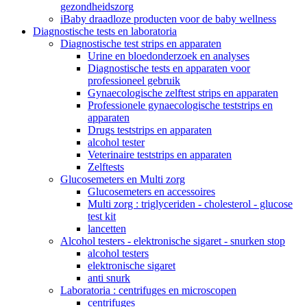
gezondheidszorg
iBaby draadloze producten voor de baby wellness
Diagnostische tests en laboratoria
Diagnostische test strips en apparaten
Urine en bloedonderzoek en analyses
Diagnostische tests en apparaten voor
professioneel gebruik
Gynaecologische zelftest strips en apparaten
Professionele gynaecologische teststrips en
apparaten
Drugs teststrips en apparaten
alcohol tester
Veterinaire teststrips en apparaten
Zelftests
Glucosemeters en Multi zorg
Glucosemeters en accessoires
Multi zorg : triglyceriden - cholesterol - glucose
test kit
lancetten
Alcohol testers - elektronische sigaret - snurken stop
alcohol testers
elektronische sigaret
anti snurk
Laboratoria : centrifuges en microscopen
centrifuges