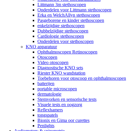
Littmann 3m stethoscopen
Onderdelen voor Littmann stethoscopen
Erka en WelchAllyn stethoscopen
Pasgeborene en kinder stethoscopen
enkelzijdige stethoscopen
Dubbelzijdige stethoscopen
Cardiologie stethoscopen
Onderdelen voor stethoscopen
KNO apparatuur
Ophthalmoscopen Retinoscopen
Otoscopen
Video otoscopen
Diagnostische KNO sets
Riester KNO wandstation
Toebehoren voor otoscoop en ophthalmoscopen
batterijen
portable microscopen
dermatologie
Stemvorken en sensorische tests
Visuele tests en oogzorg
Reflexhamers
tongspatels
Bionix en Gima oor curettes
Penlights
Audiometery & spirometrie