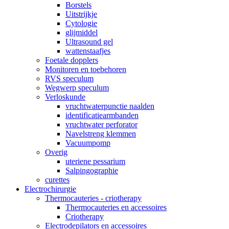
Borstels
Uitstrijkje
Cytologie
glijmiddel
Ultrasound gel
wattenstaafjes
Foetale dopplers
Monitoren en toebehoren
RVS speculum
Wegwerp speculum
Verloskunde
vruchtwaterpunctie naalden
identificatiearmbanden
vruchtwater perforator
Navelstreng klemmen
Vacuumpomp
Overig
uteriene pessarium
Salpingographie
curettes
Electrochirurgie
Thermocauteries - criotherapy
Thermocauteries en accessoires
Criotherapy
Electrodepilators en accessoires