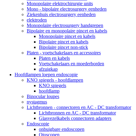
Monopolaire elektrochirurgie units
Mono - bipolaire electrosurgery eenheden
Ziekenhuis electrosurgery eenheden
elektroden
Monopolaire electrosurgery handgrepen
Bipolaire en monopolaire pincet en kabels
Monopolaire pincet en kabels
Bipolaire pincet en kabels
Bipolaire pincet non-stick
Platen - voetschakelaars en accessoires
Platen en kabels
Voetschakelaars en moederborden
afzuigkap
Hoofdlampen loepen endoscopie
KNO spiegels - hoofdlampen
KNO spiegels
hoofdlamp
Binocular loupes
nystagmus
Lichtbronnen - connectoren en AC - DC transformator
Lichtbronnen en AC - DC transformator
Glasvezelkabels connectoren adapters
Endoscopie
onbuigbare endoscopen
Otoscopen