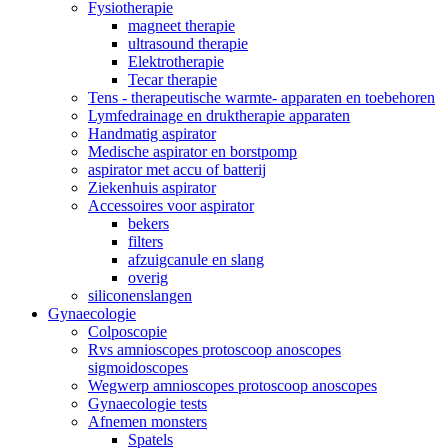
Fysiotherapie
magneet therapie
ultrasound therapie
Elektrotherapie
Tecar therapie
Tens - therapeutische warmte- apparaten en toebehoren
Lymfedrainage en druktherapie apparaten
Handmatig aspirator
Medische aspirator en borstpomp
aspirator met accu of batterij
Ziekenhuis aspirator
Accessoires voor aspirator
bekers
filters
afzuigcanule en slang
overig
siliconenslangen
Gynaecologie
Colposcopie
Rvs amnioscopes protoscoop anoscopes
sigmoidoscopes
Wegwerp amnioscopes protoscoop anoscopes
Gynaecologie tests
Afnemen monsters
Spatels