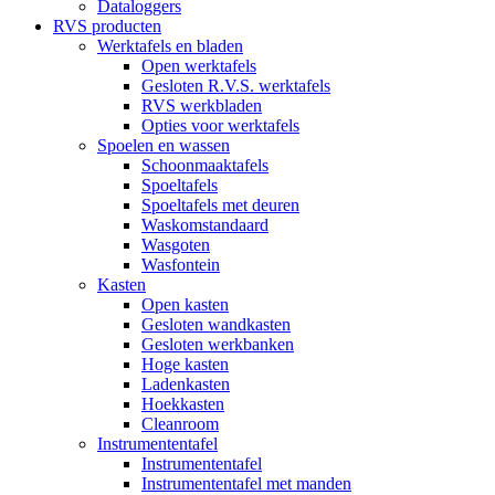
Dataloggers
RVS producten
Werktafels en bladen
Open werktafels
Gesloten R.V.S. werktafels
RVS werkbladen
Opties voor werktafels
Spoelen en wassen
Schoonmaaktafels
Spoeltafels
Spoeltafels met deuren
Waskomstandaard
Wasgoten
Wasfontein
Kasten
Open kasten
Gesloten wandkasten
Gesloten werkbanken
Hoge kasten
Ladenkasten
Hoekkasten
Cleanroom
Instrumententafel
Instrumententafel
Instrumententafel met manden