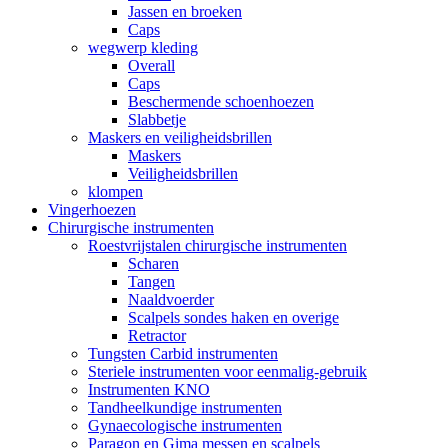
Jassen en broeken
Caps
wegwerp kleding
Overall
Caps
Beschermende schoenhoezen
Slabbetje
Maskers en veiligheidsbrillen
Maskers
Veiligheidsbrillen
klompen
Vingerhoezen
Chirurgische instrumenten
Roestvrijstalen chirurgische instrumenten
Scharen
Tangen
Naaldvoerder
Scalpels sondes haken en overige
Retractor
Tungsten Carbid instrumenten
Steriele instrumenten voor eenmalig-gebruik
Instrumenten KNO
Tandheelkundige instrumenten
Gynaecologische instrumenten
Paragon en Gima messen en scalpels