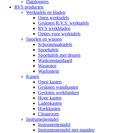
Dataloggers
RVS producten
Werktafels en bladen
Open werktafels
Gesloten R.V.S. werktafels
RVS werkbladen
Opties voor werktafels
Spoelen en wassen
Schoonmaaktafels
Spoeltafels
Spoeltafels met deuren
Waskomstandaard
Wasgoten
Wasfontein
Kasten
Open kasten
Gesloten wandkasten
Gesloten werkbanken
Hoge kasten
Ladenkasten
Hoekkasten
Cleanroom
Instrumententafel
Instrumententafel
Instrumententafel met manden