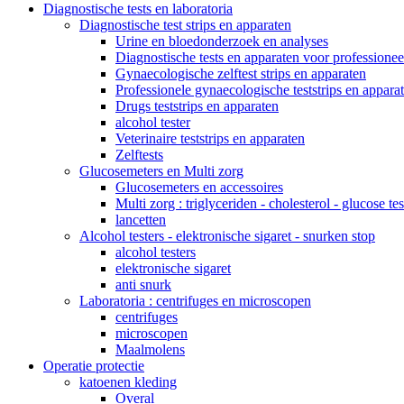
Diagnostische tests en laboratoria
Diagnostische test strips en apparaten
Urine en bloedonderzoek en analyses
Diagnostische tests en apparaten voor professionee
Gynaecologische zelftest strips en apparaten
Professionele gynaecologische teststrips en appara
Drugs teststrips en apparaten
alcohol tester
Veterinaire teststrips en apparaten
Zelftests
Glucosemeters en Multi zorg
Glucosemeters en accessoires
Multi zorg : triglyceriden - cholesterol - glucose tes
lancetten
Alcohol testers - elektronische sigaret - snurken stop
alcohol testers
elektronische sigaret
anti snurk
Laboratoria : centrifuges en microscopen
centrifuges
microscopen
Maalmolens
Operatie protectie
katoenen kleding
Overal