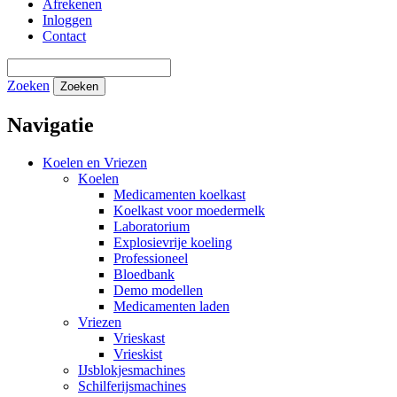
Afrekenen
Inloggen
Contact
Zoeken
Zoeken
Navigatie
Koelen en Vriezen
Koelen
Medicamenten koelkast
Koelkast voor moedermelk
Laboratorium
Explosievrije koeling
Professioneel
Bloedbank
Demo modellen
Medicamenten laden
Vriezen
Vrieskast
Vrieskist
IJsblokjesmachines
Schilferijsmachines