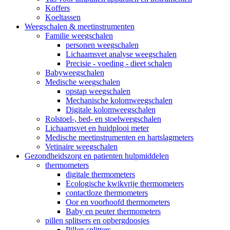
Koffers
Koeltassen
Weegschalen & meetinstrumenten
Familie weegschalen
personen weegschalen
Lichaamsvet analyse weegschalen
Precisie - voeding - dieet schalen
Babyweegschalen
Medische weegschalen
opstap weegschalen
Mechanische kolomweegschalen
Digitale kolomweegschalen
Rolstoel-, bed- en stoelweegschalen
Lichaamsvet en huidplooi meter
Medische meetinstrumenten en hartslagmeters
Vetinaire weegschalen
Gezondheidszorg en patienten hulpmiddelen
thermometers
digitale thermometers
Ecologische kwikvrije thermometers
contactloze thermometers
Oor en voorhoofd thermometers
Baby en peuter thermometers
pillen splitsers en opbergdoosjes
Pillen splitters