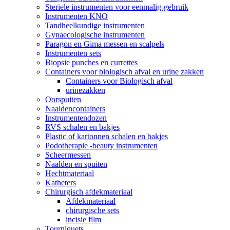
Steriele instrumenten voor eenmalig-gebruik
Instrumenten KNO
Tandheelkundige instrumenten
Gynaecologische instrumenten
Paragon en Gima messen en scalpels
Instrumenten sets
Biopsie punches en currettes
Containers voor biologisch afval en urine zakken
Containers voor Biologisch afval
urinezakken
Oorspuiten
Naaldencontainers
Instrumentendozen
RVS schalen en bakjes
Plastic of kartonnen schalen en bakjes
Podotherapie -beauty instrumenten
Scheermessen
Naalden en spuiten
Hechtmateriaal
Katheters
Chirurgisch afdekmateriaal
Afdekmateriaal
chirurgische sets
incisie film
Tourniquets