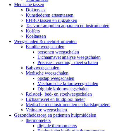
Medische tassen
Dokterstas
Kunstlederen artsentassen
EHBO tassen en rugzakken
Tas voor ampullen apparaten en instrumenten
Koffers
Koeltassen
Weegschalen & meetinstrumenten
Familie weegschalen
personen weegschalen
Lichaamsvet analyse weegschalen
Precisie - voeding - dieet schalen
Babyweegschalen
Medische weegschalen
opstap weegschalen
Mechanische kolomweegschalen
Digitale kolomweegschalen
Rolstoel-, bed- en stoelweegschalen
Lichaamsvet en huidplooi meter
Medische meetinstrumenten en hartslagmeters
Vetinaire weegschalen
Gezondheidszorg en patienten hulpmiddelen
thermometers
digitale thermometers
Ecologische kwikvrije thermometers