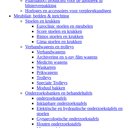
Pharmadoct producten voor de apotheek in
blisterverpakking
Horloges en accessoires voor verpleegkundigen
Meubilair, bedden & inrichting
Stoelen en krukken
Euroclinic stoelen en meubelen
Score stoelen en krukken
Bimos stoelen en krukken
Gima stoelen en krukken
Verbandwagens en trolleys
Verbandwagens
Archivering en x-ray film wagens
Medicijn wagens
Waskarren
Prikwagens
Trolleys
Speciale Trolleys
Moduul bakken
Onderzoeksbanken en behandeltafels
onderzoekstafels
Inklapbare onderzoekstafels
Elektrische en hydraulische onderzoekstafels en
stoelen
Gynaecologische onderzoekstafels
Houten onderzoekstafels