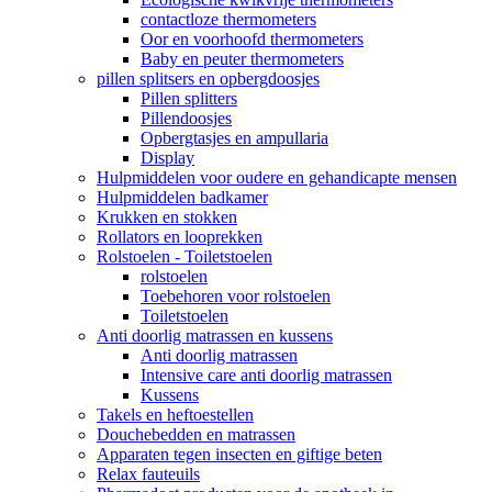
contactloze thermometers
Oor en voorhoofd thermometers
Baby en peuter thermometers
pillen splitsers en opbergdoosjes
Pillen splitters
Pillendoosjes
Opbergtasjes en ampullaria
Display
Hulpmiddelen voor oudere en gehandicapte mensen
Hulpmiddelen badkamer
Krukken en stokken
Rollators en looprekken
Rolstoelen - Toiletstoelen
rolstoelen
Toebehoren voor rolstoelen
Toiletstoelen
Anti doorlig matrassen en kussens
Anti doorlig matrassen
Intensive care anti doorlig matrassen
Kussens
Takels en heftoestellen
Douchebedden en matrassen
Apparaten tegen insecten en giftige beten
Relax fauteuils