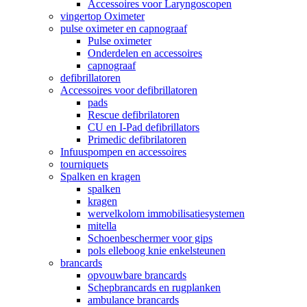
Accessoires voor Laryngoscopen
vingertop Oximeter
pulse oximeter en capnograaf
Pulse oximeter
Onderdelen en accessoires
capnograaf
defibrillatoren
Accessoires voor defibrillatoren
pads
Rescue defibrilatoren
CU en I-Pad defibrillators
Primedic defibrilatoren
Infuuspompen en accessoires
tourniquets
Spalken en kragen
spalken
kragen
wervelkolom immobilisatiesystemen
mitella
Schoenbeschermer voor gips
pols elleboog knie enkelsteunen
brancards
opvouwbare brancards
Schepbrancards en rugplanken
ambulance brancards