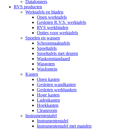
Dataloggers
RVS producten
Werktafels en bladen
Open werktafels
Gesloten R.V.S. werktafels
RVS werkbladen
Opties voor werktafels
Spoelen en wassen
Schoonmaaktafels
Spoeltafels
Spoeltafels met deuren
Waskomstandaard
Wasgoten
Wasfontein
Kasten
Open kasten
Gesloten wandkasten
Gesloten werkbanken
Hoge kasten
Ladenkasten
Hoekkasten
Cleanroom
Instrumententafel
Instrumententafel
Instrumententafel met manden