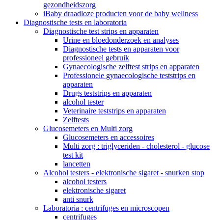
gezondheidszorg
iBaby draadloze producten voor de baby wellness
Diagnostische tests en laboratoria
Diagnostische test strips en apparaten
Urine en bloedonderzoek en analyses
Diagnostische tests en apparaten voor
professioneel gebruik
Gynaecologische zelftest strips en apparaten
Professionele gynaecologische teststrips en
apparaten
Drugs teststrips en apparaten
alcohol tester
Veterinaire teststrips en apparaten
Zelftests
Glucosemeters en Multi zorg
Glucosemeters en accessoires
Multi zorg : triglyceriden - cholesterol - glucose
test kit
lancetten
Alcohol testers - elektronische sigaret - snurken stop
alcohol testers
elektronische sigaret
anti snurk
Laboratoria : centrifuges en microscopen
centrifuges