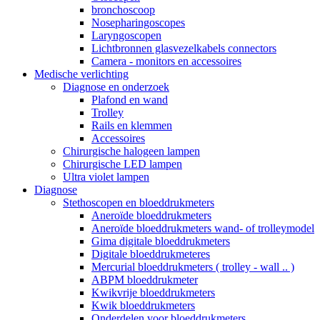
bronchoscoop
Nosepharingoscopes
Laryngoscopen
Lichtbronnen glasvezelkabels connectors
Camera - monitors en accessoires
Medische verlichting
Diagnose en onderzoek
Plafond en wand
Trolley
Rails en klemmen
Accessoires
Chirurgische halogeen lampen
Chirurgische LED lampen
Ultra violet lampen
Diagnose
Stethoscopen en bloeddrukmeters
Aneroïde bloeddrukmeters
Aneroïde bloeddrukmeters wand- of trolleymodel
Gima digitale bloeddrukmeters
Digitale bloeddrukmeteres
Mercurial bloeddrukmeters ( trolley - wall .. )
ABPM bloeddrukmeter
Kwikvrije bloeddrukmeters
Kwik bloeddrukmeters
Onderdelen voor bloeddrukmeters