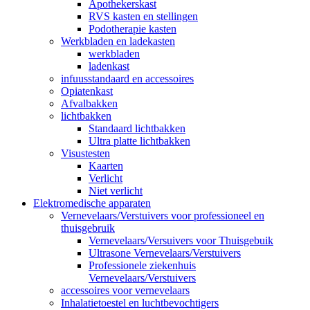
Apothekerskast
RVS kasten en stellingen
Podotherapie kasten
Werkbladen en ladekasten
werkbladen
ladenkast
infuusstandaard en accessoires
Opiatenkast
Afvalbakken
lichtbakken
Standaard lichtbakken
Ultra platte lichtbakken
Visustesten
Kaarten
Verlicht
Niet verlicht
Elektromedische apparaten
Vernevelaars/Verstuivers voor professioneel en
thuisgebruik
Vernevelaars/Versuivers voor Thuisgebuik
Ultrasone Vernevelaars/Verstuivers
Professionele ziekenhuis
Vernevelaars/Verstuivers
accessoires voor vernevelaars
Inhalatietoestel en luchtbevochtigers