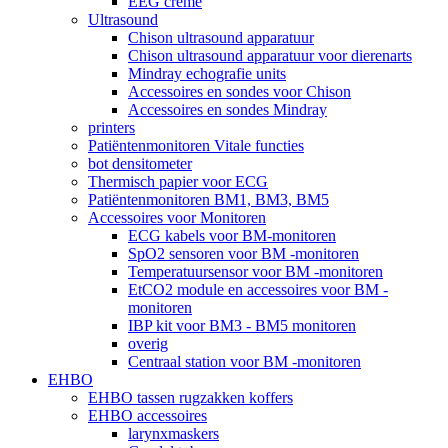
EEG crème
Ultrasound
Chison ultrasound apparatuur
Chison ultrasound apparatuur voor dierenarts
Mindray echografie units
Accessoires en sondes voor Chison
Accessoires en sondes Mindray
printers
Patiëntenmonitoren Vitale functies
bot densitometer
Thermisch papier voor ECG
Patiëntenmonitoren BM1, BM3, BM5
Accessoires voor Monitoren
ECG kabels voor BM-monitoren
SpO2 sensoren voor BM -monitoren
Temperatuursensor voor BM -monitoren
EtCO2 module en accessoires voor BM -
monitoren
IBP kit voor BM3 - BM5 monitoren
overig
Centraal station voor BM -monitoren
EHBO
EHBO tassen rugzakken koffers
EHBO accessoires
larynxmaskers