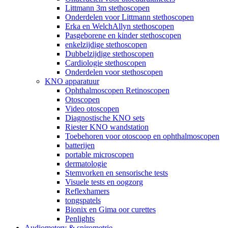
Littmann 3m stethoscopen
Onderdelen voor Littmann stethoscopen
Erka en WelchAllyn stethoscopen
Pasgeborene en kinder stethoscopen
enkelzijdige stethoscopen
Dubbelzijdige stethoscopen
Cardiologie stethoscopen
Onderdelen voor stethoscopen
KNO apparatuur
Ophthalmoscopen Retinoscopen
Otoscopen
Video otoscopen
Diagnostische KNO sets
Riester KNO wandstation
Toebehoren voor otoscoop en ophthalmoscopen
batterijen
portable microscopen
dermatologie
Stemvorken en sensorische tests
Visuele tests en oogzorg
Reflexhamers
tongspatels
Bionix en Gima oor curettes
Penlights
Audiometery & spirometrie