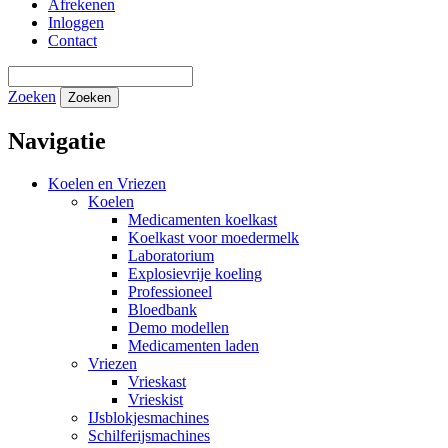
Afrekenen
Inloggen
Contact
Zoeken
Zoeken
Navigatie
Koelen en Vriezen
Koelen
Medicamenten koelkast
Koelkast voor moedermelk
Laboratorium
Explosievrije koeling
Professioneel
Bloedbank
Demo modellen
Medicamenten laden
Vriezen
Vrieskast
Vrieskist
IJsblokjesmachines
Schilferijsmachines