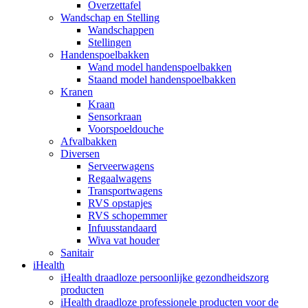
Overzettafel
Wandschap en Stelling
Wandschappen
Stellingen
Handenspoelbakken
Wand model handenspoelbakken
Staand model handenspoelbakken
Kranen
Kraan
Sensorkraan
Voorspoeldouche
Afvalbakken
Diversen
Serveerwagens
Regaalwagens
Transportwagens
RVS opstapjes
RVS schopemmer
Infuusstandaard
Wiva vat houder
Sanitair
iHealth
iHealth draadloze persoonlijke gezondheidszorg
producten
iHealth draadloze professionele producten voor de