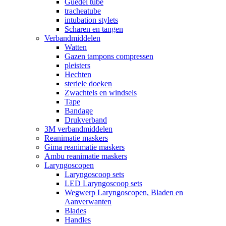
Guedel tube
tracheatube
intubation stylets
Scharen en tangen
Verbandmiddelen
Watten
Gazen tampons compressen
pleisters
Hechten
steriele doeken
Zwachtels en windsels
Tape
Bandage
Drukverband
3M verbandmiddelen
Reanimatie maskers
Gima reanimatie maskers
Ambu reanimatie maskers
Laryngoscopen
Laryngoscoop sets
LED Laryngoscoop sets
Wegwerp Laryngoscopen, Bladen en
Aanverwanten
Blades
Handles