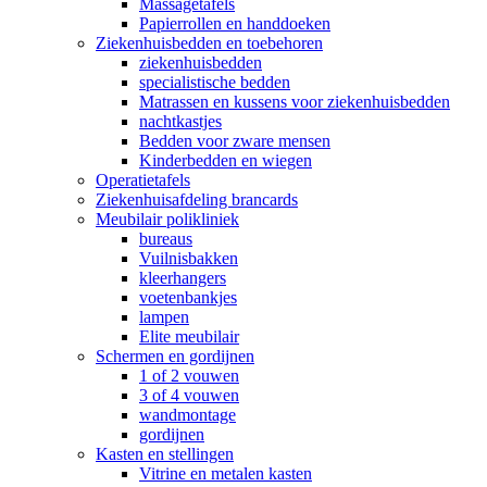
Massagetafels
Papierrollen en handdoeken
Ziekenhuisbedden en toebehoren
ziekenhuisbedden
specialistische bedden
Matrassen en kussens voor ziekenhuisbedden
nachtkastjes
Bedden voor zware mensen
Kinderbedden en wiegen
Operatietafels
Ziekenhuisafdeling brancards
Meubilair polikliniek
bureaus
Vuilnisbakken
kleerhangers
voetenbankjes
lampen
Elite meubilair
Schermen en gordijnen
1 of 2 vouwen
3 of 4 vouwen
wandmontage
gordijnen
Kasten en stellingen
Vitrine en metalen kasten