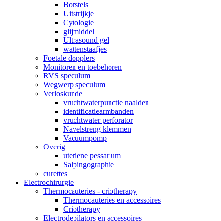
Borstels
Uitstrijkje
Cytologie
glijmiddel
Ultrasound gel
wattenstaafjes
Foetale dopplers
Monitoren en toebehoren
RVS speculum
Wegwerp speculum
Verloskunde
vruchtwaterpunctie naalden
identificatiearmbanden
vruchtwater perforator
Navelstreng klemmen
Vacuumpomp
Overig
uteriene pessarium
Salpingographie
curettes
Electrochirurgie
Thermocauteries - criotherapy
Thermocauteries en accessoires
Criotherapy
Electrodepilators en accessoires