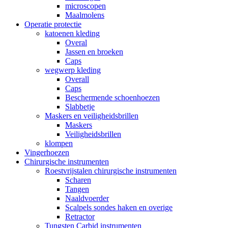
microscopen
Maalmolens
Operatie protectie
katoenen kleding
Overal
Jassen en broeken
Caps
wegwerp kleding
Overall
Caps
Beschermende schoenhoezen
Slabbetje
Maskers en veiligheidsbrillen
Maskers
Veiligheidsbrillen
klompen
Vingerhoezen
Chirurgische instrumenten
Roestvrijstalen chirurgische instrumenten
Scharen
Tangen
Naaldvoerder
Scalpels sondes haken en overige
Retractor
Tungsten Carbid instrumenten