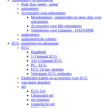
Peak flow meter - astma
spirometers
Accessoires voor spirometers
Mondstukken - papierrollen en neus clips voor
spirometers
Accessoires voor Mir spirometers
Toebehoren voor Gimaspir - DATOSPIR
audiometers
audiometrische cabines
ECG, monitoren en ultrasound
ECG
Handheld
1-3 kanaals ECG
3-6-12 kanaals ECG
PC - ECG
ECG 24 uur -monitor
Veterinaire ECG eenheden
Elektroden kabels en accessoires voor ECG
vasculaire dopplers
gel
ECG Gel
Ultrasound gel
gel reinigers
cosmetische gel