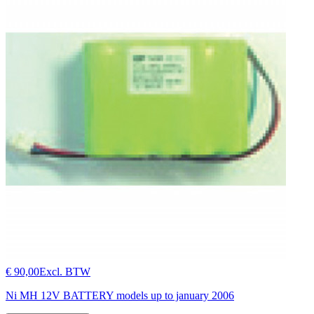
€ 90,00
Excl. BTW
Ni MH 12V BATTERY models up to january 2006