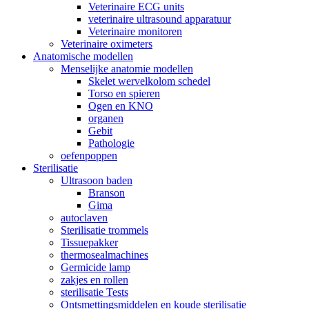
Veterinaire ECG units
veterinaire ultrasound apparatuur
Veterinaire monitoren
Veterinaire oximeters
Anatomische modellen
Menselijke anatomie modellen
Skelet wervelkolom schedel
Torso en spieren
Ogen en KNO
organen
Gebit
Pathologie
oefenpoppen
Sterilisatie
Ultrasoon baden
Branson
Gima
autoclaven
Sterilisatie trommels
Tissuepakker
thermosealmachines
Germicide lamp
zakjes en rollen
sterilisatie Tests
Ontsmettingsmiddelen en koude sterilisatie