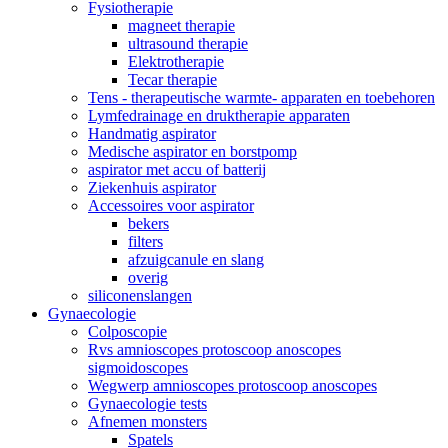
Fysiotherapie
magneet therapie
ultrasound therapie
Elektrotherapie
Tecar therapie
Tens - therapeutische warmte- apparaten en toebehoren
Lymfedrainage en druktherapie apparaten
Handmatig aspirator
Medische aspirator en borstpomp
aspirator met accu of batterij
Ziekenhuis aspirator
Accessoires voor aspirator
bekers
filters
afzuigcanule en slang
overig
siliconenslangen
Gynaecologie
Colposcopie
Rvs amnioscopes protoscoop anoscopes
sigmoidoscopes
Wegwerp amnioscopes protoscoop anoscopes
Gynaecologie tests
Afnemen monsters
Spatels