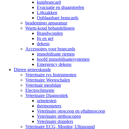
kuipbrancard
Evacuatie en draagstoelen
Lijkzakken
Opblaasbare brancards
beademings apparatuur
Warm-koud behandelingen
Brandwonden
Ijs en gel
dekens
Accessoires voor brancards
immobilisatie riemen
hoofd immobilisatiesystemen
Emergency dekens
Dieren geneeskunde
Veterinaire rvs Instrumenten
Veterinaire Weegschalen
Veterinair meubilair
Electrochirurgie
Veterinaire Diagnostiek
urinetesten
thermometers
Veterinaire otoscoop en oftalmoscoop
Veterinaire stethoscopen
Veterinaire dopplers
Veterinaire ECG, Monitor, Ultrasound