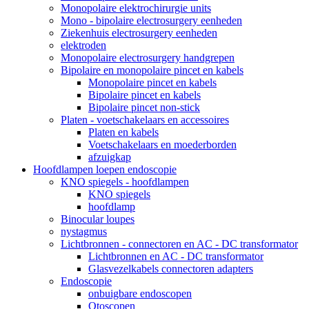
Monopolaire elektrochirurgie units
Mono - bipolaire electrosurgery eenheden
Ziekenhuis electrosurgery eenheden
elektroden
Monopolaire electrosurgery handgrepen
Bipolaire en monopolaire pincet en kabels
Monopolaire pincet en kabels
Bipolaire pincet en kabels
Bipolaire pincet non-stick
Platen - voetschakelaars en accessoires
Platen en kabels
Voetschakelaars en moederborden
afzuigkap
Hoofdlampen loepen endoscopie
KNO spiegels - hoofdlampen
KNO spiegels
hoofdlamp
Binocular loupes
nystagmus
Lichtbronnen - connectoren en AC - DC transformator
Lichtbronnen en AC - DC transformator
Glasvezelkabels connectoren adapters
Endoscopie
onbuigbare endoscopen
Otoscopen