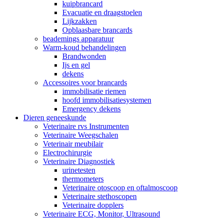
kuipbrancard
Evacuatie en draagstoelen
Lijkzakken
Opblaasbare brancards
beademings apparatuur
Warm-koud behandelingen
Brandwonden
Ijs en gel
dekens
Accessoires voor brancards
immobilisatie riemen
hoofd immobilisatiesystemen
Emergency dekens
Dieren geneeskunde
Veterinaire rvs Instrumenten
Veterinaire Weegschalen
Veterinair meubilair
Electrochirurgie
Veterinaire Diagnostiek
urinetesten
thermometers
Veterinaire otoscoop en oftalmoscoop
Veterinaire stethoscopen
Veterinaire dopplers
Veterinaire ECG, Monitor, Ultrasound