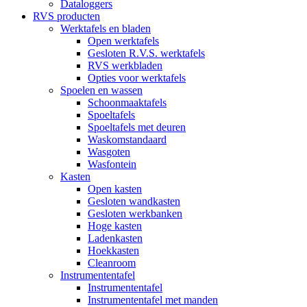
Dataloggers
RVS producten
Werktafels en bladen
Open werktafels
Gesloten R.V.S. werktafels
RVS werkbladen
Opties voor werktafels
Spoelen en wassen
Schoonmaaktafels
Spoeltafels
Spoeltafels met deuren
Waskomstandaard
Wasgoten
Wasfontein
Kasten
Open kasten
Gesloten wandkasten
Gesloten werkbanken
Hoge kasten
Ladenkasten
Hoekkasten
Cleanroom
Instrumententafel
Instrumententafel
Instrumententafel met manden