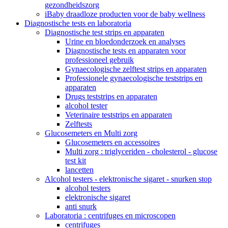
gezondheidszorg
iBaby draadloze producten voor de baby wellness
Diagnostische tests en laboratoria
Diagnostische test strips en apparaten
Urine en bloedonderzoek en analyses
Diagnostische tests en apparaten voor
professioneel gebruik
Gynaecologische zelftest strips en apparaten
Professionele gynaecologische teststrips en
apparaten
Drugs teststrips en apparaten
alcohol tester
Veterinaire teststrips en apparaten
Zelftests
Glucosemeters en Multi zorg
Glucosemeters en accessoires
Multi zorg : triglyceriden - cholesterol - glucose
test kit
lancetten
Alcohol testers - elektronische sigaret - snurken stop
alcohol testers
elektronische sigaret
anti snurk
Laboratoria : centrifuges en microscopen
centrifuges