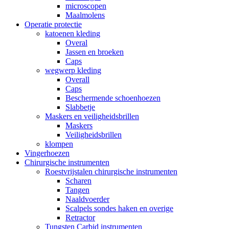
microscopen
Maalmolens
Operatie protectie
katoenen kleding
Overal
Jassen en broeken
Caps
wegwerp kleding
Overall
Caps
Beschermende schoenhoezen
Slabbetje
Maskers en veiligheidsbrillen
Maskers
Veiligheidsbrillen
klompen
Vingerhoezen
Chirurgische instrumenten
Roestvrijstalen chirurgische instrumenten
Scharen
Tangen
Naaldvoerder
Scalpels sondes haken en overige
Retractor
Tungsten Carbid instrumenten