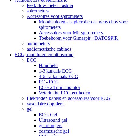
Peak flow meter - astma
spirometers
Accessoires voor spirometers
Mondstukken - papierrollen en neus clips voor
spirometers
Accessoires voor Mir spirometers
Toebehoren voor Gimaspir - DATOSPIR
audiometers
audiometrische cabines
ECG, monitoren en ultrasound
ECG
Handheld
1-3 kanaals ECG
3-6-12 kanaals ECG
PC - ECG
ECG 24 uur -monitor
Veterinaire ECG eenheden
Elektroden kabels en accessoires voor ECG
vasculaire dopplers
gel
ECG Gel
Ultrasound gel
gel reinigers
cosmetische gel