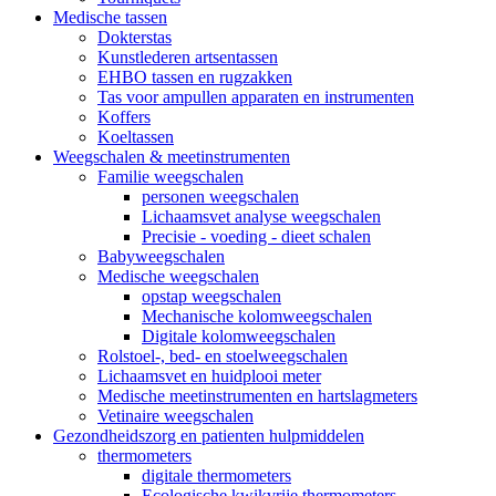
Medische tassen
Dokterstas
Kunstlederen artsentassen
EHBO tassen en rugzakken
Tas voor ampullen apparaten en instrumenten
Koffers
Koeltassen
Weegschalen & meetinstrumenten
Familie weegschalen
personen weegschalen
Lichaamsvet analyse weegschalen
Precisie - voeding - dieet schalen
Babyweegschalen
Medische weegschalen
opstap weegschalen
Mechanische kolomweegschalen
Digitale kolomweegschalen
Rolstoel-, bed- en stoelweegschalen
Lichaamsvet en huidplooi meter
Medische meetinstrumenten en hartslagmeters
Vetinaire weegschalen
Gezondheidszorg en patienten hulpmiddelen
thermometers
digitale thermometers
Ecologische kwikvrije thermometers