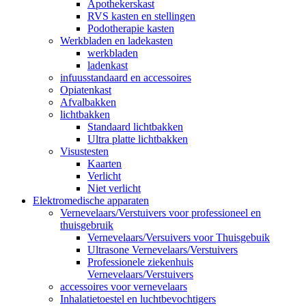
Apothekerskast
RVS kasten en stellingen
Podotherapie kasten
Werkbladen en ladekasten
werkbladen
ladenkast
infuusstandaard en accessoires
Opiatenkast
Afvalbakken
lichtbakken
Standaard lichtbakken
Ultra platte lichtbakken
Visustesten
Kaarten
Verlicht
Niet verlicht
Elektromedische apparaten
Vernevelaars/Verstuivers voor professioneel en
thuisgebruik
Vernevelaars/Versuivers voor Thuisgebuik
Ultrasone Vernevelaars/Verstuivers
Professionele ziekenhuis
Vernevelaars/Verstuivers
accessoires voor vernevelaars
Inhalatietoestel en luchtbevochtigers