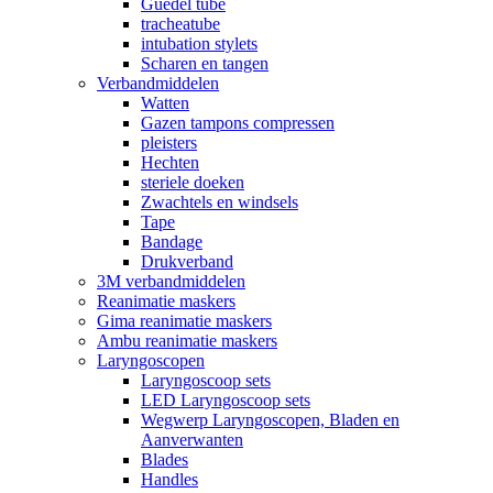
Guedel tube
tracheatube
intubation stylets
Scharen en tangen
Verbandmiddelen
Watten
Gazen tampons compressen
pleisters
Hechten
steriele doeken
Zwachtels en windsels
Tape
Bandage
Drukverband
3M verbandmiddelen
Reanimatie maskers
Gima reanimatie maskers
Ambu reanimatie maskers
Laryngoscopen
Laryngoscoop sets
LED Laryngoscoop sets
Wegwerp Laryngoscopen, Bladen en
Aanverwanten
Blades
Handles