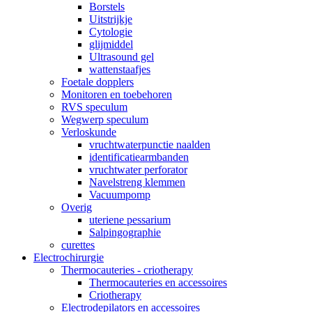
Borstels
Uitstrijkje
Cytologie
glijmiddel
Ultrasound gel
wattenstaafjes
Foetale dopplers
Monitoren en toebehoren
RVS speculum
Wegwerp speculum
Verloskunde
vruchtwaterpunctie naalden
identificatiearmbanden
vruchtwater perforator
Navelstreng klemmen
Vacuumpomp
Overig
uteriene pessarium
Salpingographie
curettes
Electrochirurgie
Thermocauteries - criotherapy
Thermocauteries en accessoires
Criotherapy
Electrodepilators en accessoires