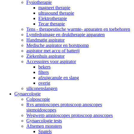
Fysiotherapie
magneet therapie
ultrasound therapie
Elektrotherapie
Tecar therapie
Tens - therapeutische warmte- apparaten en toebehoren
Lymfedrainage en druktherapie apparaten
Handmatig aspirator
Medische aspirator en borstpomp
aspirator met accu of batterij
Ziekenhuis aspirator
Accessoires voor aspirator
bekers
filters
afzuigcanule en slang
overig
siliconenslangen
Gynaecologie
Colposcopie
Rvs amnioscopes protoscoop anoscopes
sigmoidoscopes
Wegwerp amnioscopes protoscoop anoscopes
Gynaecologie tests
Afnemen monsters
Spatels