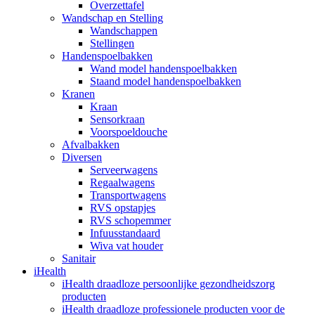
Overzettafel
Wandschap en Stelling
Wandschappen
Stellingen
Handenspoelbakken
Wand model handenspoelbakken
Staand model handenspoelbakken
Kranen
Kraan
Sensorkraan
Voorspoeldouche
Afvalbakken
Diversen
Serveerwagens
Regaalwagens
Transportwagens
RVS opstapjes
RVS schopemmer
Infuusstandaard
Wiva vat houder
Sanitair
iHealth
iHealth draadloze persoonlijke gezondheidszorg
producten
iHealth draadloze professionele producten voor de