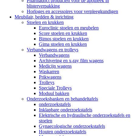
Pharmadoct producten voor de apotheek in
blisterverpakking
Horloges en accessoires voor verpleegkundigen
Meubilair, bedden & inrichting
Stoelen en krukken
Euroclinic stoelen en meubelen
Score stoelen en krukken
Bimos stoelen en krukken
Gima stoelen en krukken
Verbandwagens en trolleys
Verbandwagens
Archivering en x-ray film wagens
Medicijn wagens
Waskarren
Prikwagens
Trolleys
Speciale Trolleys
Moduul bakken
Onderzoeksbanken en behandeltafels
onderzoekstafels
Inklapbare onderzoekstafels
Elektrische en hydraulische onderzoekstafels en
stoelen
Gynaecologische onderzoekstafels
Houten onderzoekstafels