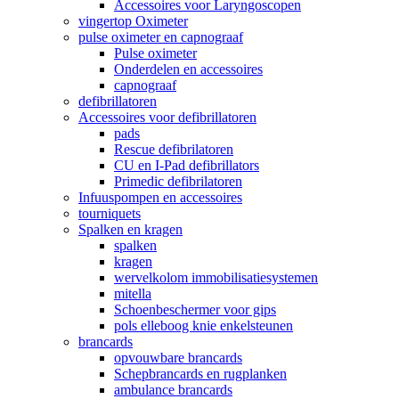
Accessoires voor Laryngoscopen
vingertop Oximeter
pulse oximeter en capnograaf
Pulse oximeter
Onderdelen en accessoires
capnograaf
defibrillatoren
Accessoires voor defibrillatoren
pads
Rescue defibrilatoren
CU en I-Pad defibrillators
Primedic defibrilatoren
Infuuspompen en accessoires
tourniquets
Spalken en kragen
spalken
kragen
wervelkolom immobilisatiesystemen
mitella
Schoenbeschermer voor gips
pols elleboog knie enkelsteunen
brancards
opvouwbare brancards
Schepbrancards en rugplanken
ambulance brancards