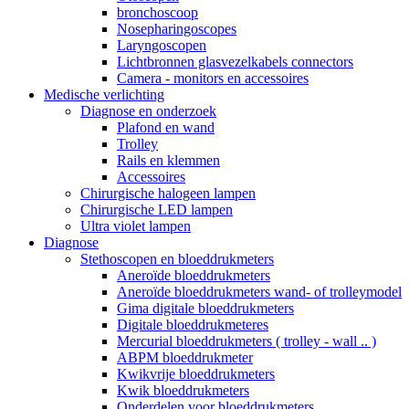
bronchoscoop
Nosepharingoscopes
Laryngoscopen
Lichtbronnen glasvezelkabels connectors
Camera - monitors en accessoires
Medische verlichting
Diagnose en onderzoek
Plafond en wand
Trolley
Rails en klemmen
Accessoires
Chirurgische halogeen lampen
Chirurgische LED lampen
Ultra violet lampen
Diagnose
Stethoscopen en bloeddrukmeters
Aneroïde bloeddrukmeters
Aneroïde bloeddrukmeters wand- of trolleymodel
Gima digitale bloeddrukmeters
Digitale bloeddrukmeteres
Mercurial bloeddrukmeters ( trolley - wall .. )
ABPM bloeddrukmeter
Kwikvrije bloeddrukmeters
Kwik bloeddrukmeters
Onderdelen voor bloeddrukmeters