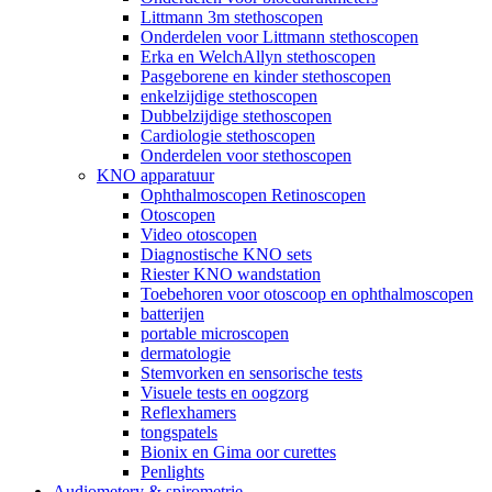
Littmann 3m stethoscopen
Onderdelen voor Littmann stethoscopen
Erka en WelchAllyn stethoscopen
Pasgeborene en kinder stethoscopen
enkelzijdige stethoscopen
Dubbelzijdige stethoscopen
Cardiologie stethoscopen
Onderdelen voor stethoscopen
KNO apparatuur
Ophthalmoscopen Retinoscopen
Otoscopen
Video otoscopen
Diagnostische KNO sets
Riester KNO wandstation
Toebehoren voor otoscoop en ophthalmoscopen
batterijen
portable microscopen
dermatologie
Stemvorken en sensorische tests
Visuele tests en oogzorg
Reflexhamers
tongspatels
Bionix en Gima oor curettes
Penlights
Audiometery & spirometrie