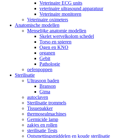
Veterinaire ECG units
veterinaire ultrasound apparatuur
Veterinaire monitoren
Veterinaire oximeters
Anatomische modellen
Menselijke anatomie modellen
Skelet wervelkolom schedel
Torso en spieren
Ogen en KNO
organen
Gebit
Pathologie
oefenpoppen
Sterilisatie
Ultrasoon baden
Branson
Gima
autoclaven
Sterilisatie trommels
Tissuepakker
thermosealmachines
Germicide lamp
zakjes en rollen
sterilisatie Tests
Ontsmettingsmiddelen en koude sterilisatie