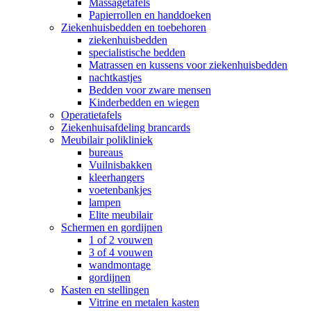
Massagetafels
Papierrollen en handdoeken
Ziekenhuisbedden en toebehoren
ziekenhuisbedden
specialistische bedden
Matrassen en kussens voor ziekenhuisbedden
nachtkastjes
Bedden voor zware mensen
Kinderbedden en wiegen
Operatietafels
Ziekenhuisafdeling brancards
Meubilair polikliniek
bureaus
Vuilnisbakken
kleerhangers
voetenbankjes
lampen
Elite meubilair
Schermen en gordijnen
1 of 2 vouwen
3 of 4 vouwen
wandmontage
gordijnen
Kasten en stellingen
Vitrine en metalen kasten