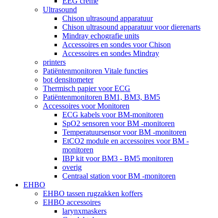
EEG crème
Ultrasound
Chison ultrasound apparatuur
Chison ultrasound apparatuur voor dierenarts
Mindray echografie units
Accessoires en sondes voor Chison
Accessoires en sondes Mindray
printers
Patiëntenmonitoren Vitale functies
bot densitometer
Thermisch papier voor ECG
Patiëntenmonitoren BM1, BM3, BM5
Accessoires voor Monitoren
ECG kabels voor BM-monitoren
SpO2 sensoren voor BM -monitoren
Temperatuursensor voor BM -monitoren
EtCO2 module en accessoires voor BM -
monitoren
IBP kit voor BM3 - BM5 monitoren
overig
Centraal station voor BM -monitoren
EHBO
EHBO tassen rugzakken koffers
EHBO accessoires
larynxmaskers