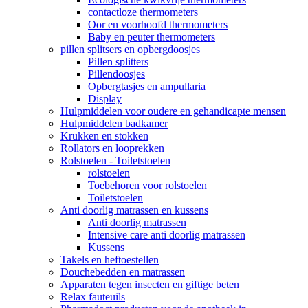
contactloze thermometers
Oor en voorhoofd thermometers
Baby en peuter thermometers
pillen splitsers en opbergdoosjes
Pillen splitters
Pillendoosjes
Opbergtasjes en ampullaria
Display
Hulpmiddelen voor oudere en gehandicapte mensen
Hulpmiddelen badkamer
Krukken en stokken
Rollators en looprekken
Rolstoelen - Toiletstoelen
rolstoelen
Toebehoren voor rolstoelen
Toiletstoelen
Anti doorlig matrassen en kussens
Anti doorlig matrassen
Intensive care anti doorlig matrassen
Kussens
Takels en heftoestellen
Douchebedden en matrassen
Apparaten tegen insecten en giftige beten
Relax fauteuils