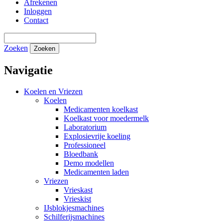
Afrekenen
Inloggen
Contact
Zoeken
Zoeken
Navigatie
Koelen en Vriezen
Koelen
Medicamenten koelkast
Koelkast voor moedermelk
Laboratorium
Explosievrije koeling
Professioneel
Bloedbank
Demo modellen
Medicamenten laden
Vriezen
Vrieskast
Vrieskist
IJsblokjesmachines
Schilferijsmachines