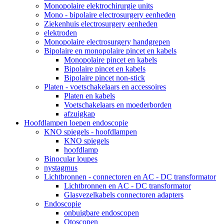
Monopolaire elektrochirurgie units
Mono - bipolaire electrosurgery eenheden
Ziekenhuis electrosurgery eenheden
elektroden
Monopolaire electrosurgery handgrepen
Bipolaire en monopolaire pincet en kabels
Monopolaire pincet en kabels
Bipolaire pincet en kabels
Bipolaire pincet non-stick
Platen - voetschakelaars en accessoires
Platen en kabels
Voetschakelaars en moederborden
afzuigkap
Hoofdlampen loepen endoscopie
KNO spiegels - hoofdlampen
KNO spiegels
hoofdlamp
Binocular loupes
nystagmus
Lichtbronnen - connectoren en AC - DC transformator
Lichtbronnen en AC - DC transformator
Glasvezelkabels connectoren adapters
Endoscopie
onbuigbare endoscopen
Otoscopen