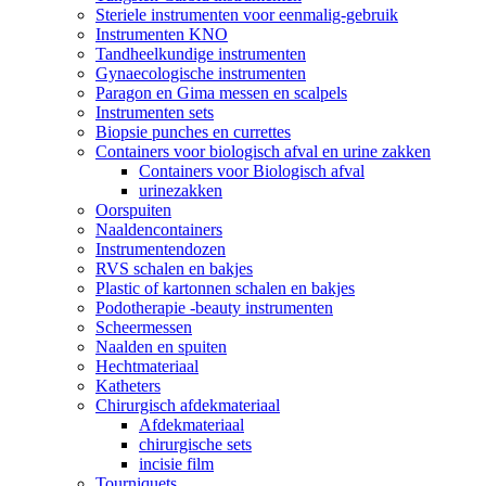
Steriele instrumenten voor eenmalig-gebruik
Instrumenten KNO
Tandheelkundige instrumenten
Gynaecologische instrumenten
Paragon en Gima messen en scalpels
Instrumenten sets
Biopsie punches en currettes
Containers voor biologisch afval en urine zakken
Containers voor Biologisch afval
urinezakken
Oorspuiten
Naaldencontainers
Instrumentendozen
RVS schalen en bakjes
Plastic of kartonnen schalen en bakjes
Podotherapie -beauty instrumenten
Scheermessen
Naalden en spuiten
Hechtmateriaal
Katheters
Chirurgisch afdekmateriaal
Afdekmateriaal
chirurgische sets
incisie film
Tourniquets