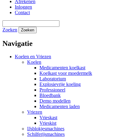
Afrekenen
Inloggen
Contact
Zoeken
Zoeken
Navigatie
Koelen en Vriezen
Koelen
Medicamenten koelkast
Koelkast voor moedermelk
Laboratorium
Explosievrije koeling
Professioneel
Bloedbank
Demo modellen
Medicamenten laden
Vriezen
Vrieskast
Vrieskist
IJsblokjesmachines
Schilferijsmachines