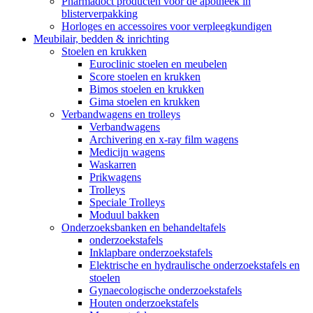
Pharmadoct producten voor de apotheek in
blisterverpakking
Horloges en accessoires voor verpleegkundigen
Meubilair, bedden & inrichting
Stoelen en krukken
Euroclinic stoelen en meubelen
Score stoelen en krukken
Bimos stoelen en krukken
Gima stoelen en krukken
Verbandwagens en trolleys
Verbandwagens
Archivering en x-ray film wagens
Medicijn wagens
Waskarren
Prikwagens
Trolleys
Speciale Trolleys
Moduul bakken
Onderzoeksbanken en behandeltafels
onderzoekstafels
Inklapbare onderzoekstafels
Elektrische en hydraulische onderzoekstafels en
stoelen
Gynaecologische onderzoekstafels
Houten onderzoekstafels