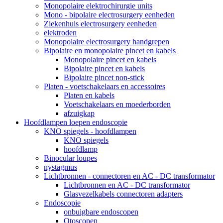
Monopolaire elektrochirurgie units
Mono - bipolaire electrosurgery eenheden
Ziekenhuis electrosurgery eenheden
elektroden
Monopolaire electrosurgery handgrepen
Bipolaire en monopolaire pincet en kabels
Monopolaire pincet en kabels
Bipolaire pincet en kabels
Bipolaire pincet non-stick
Platen - voetschakelaars en accessoires
Platen en kabels
Voetschakelaars en moederborden
afzuigkap
Hoofdlampen loepen endoscopie
KNO spiegels - hoofdlampen
KNO spiegels
hoofdlamp
Binocular loupes
nystagmus
Lichtbronnen - connectoren en AC - DC transformator
Lichtbronnen en AC - DC transformator
Glasvezelkabels connectoren adapters
Endoscopie
onbuigbare endoscopen
Otoscopen