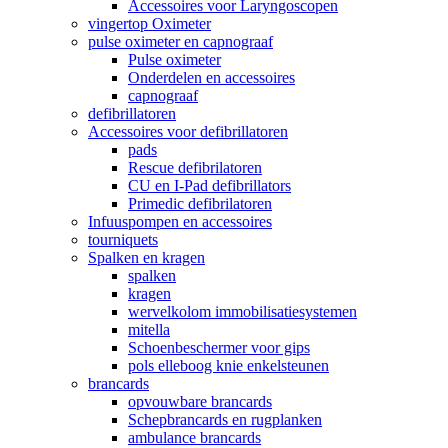
Accessoires voor Laryngoscopen
vingertop Oximeter
pulse oximeter en capnograaf
Pulse oximeter
Onderdelen en accessoires
capnograaf
defibrillatoren
Accessoires voor defibrillatoren
pads
Rescue defibrilatoren
CU en I-Pad defibrillators
Primedic defibrilatoren
Infuuspompen en accessoires
tourniquets
Spalken en kragen
spalken
kragen
wervelkolom immobilisatiesystemen
mitella
Schoenbeschermer voor gips
pols elleboog knie enkelsteunen
brancards
opvouwbare brancards
Schepbrancards en rugplanken
ambulance brancards