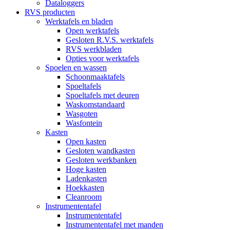
Dataloggers
RVS producten
Werktafels en bladen
Open werktafels
Gesloten R.V.S. werktafels
RVS werkbladen
Opties voor werktafels
Spoelen en wassen
Schoonmaaktafels
Spoeltafels
Spoeltafels met deuren
Waskomstandaard
Wasgoten
Wasfontein
Kasten
Open kasten
Gesloten wandkasten
Gesloten werkbanken
Hoge kasten
Ladenkasten
Hoekkasten
Cleanroom
Instrumententafel
Instrumententafel
Instrumententafel met manden