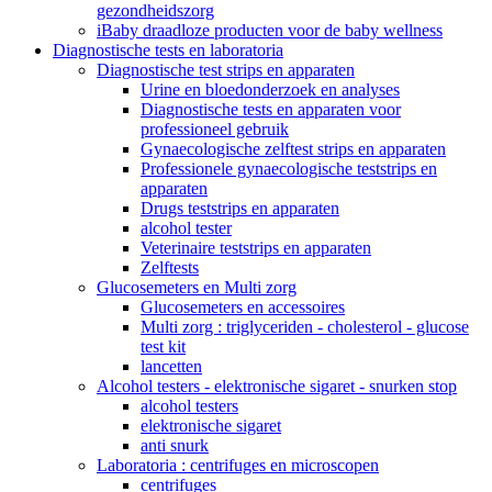
gezondheidszorg
iBaby draadloze producten voor de baby wellness
Diagnostische tests en laboratoria
Diagnostische test strips en apparaten
Urine en bloedonderzoek en analyses
Diagnostische tests en apparaten voor
professioneel gebruik
Gynaecologische zelftest strips en apparaten
Professionele gynaecologische teststrips en
apparaten
Drugs teststrips en apparaten
alcohol tester
Veterinaire teststrips en apparaten
Zelftests
Glucosemeters en Multi zorg
Glucosemeters en accessoires
Multi zorg : triglyceriden - cholesterol - glucose
test kit
lancetten
Alcohol testers - elektronische sigaret - snurken stop
alcohol testers
elektronische sigaret
anti snurk
Laboratoria : centrifuges en microscopen
centrifuges