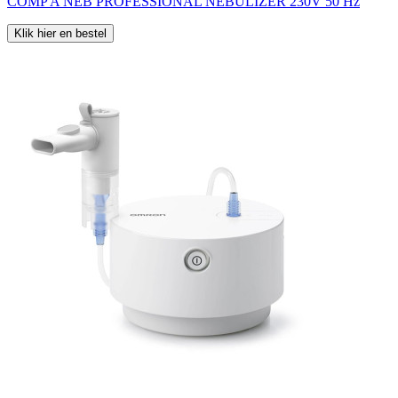
COMP A NEB PROFESSIONAL NEBULIZER 230V 50 Hz
Klik hier en bestel