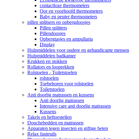
contactloze thermometers
Oor en voorhoofd thermometers
Baby en peuter thermometers
pillen splitsers en opbergdoosjes
Pillen splitters
Pillendoosjes
Opbergtasjes en ampullaria
Display
Hulpmiddelen voor oudere en gehandicapte mensen
Hulpmiddelen badkamer
Krukken en stokken
Rollators en looprekken
Rolstoelen - Toiletstoelen
rolstoelen
Toebehoren voor rolstoelen
Toiletstoelen
Anti doorlig matrassen en kussens
Anti doorlig matrassen
Intensive care anti doorlig matrassen
Kussens
Takels en heftoestellen
Douchebedden en matrassen
Apparaten tegen insecten en giftige beten
Relax fauteuils