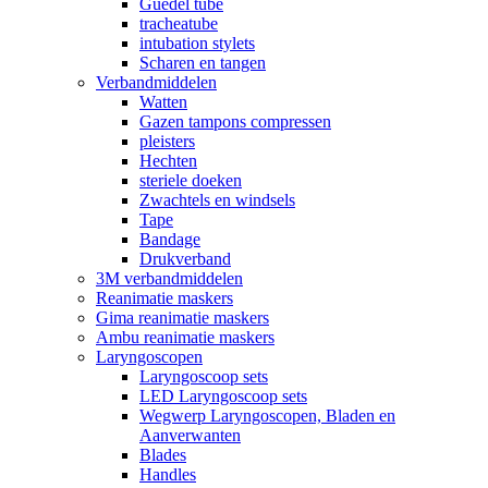
Guedel tube
tracheatube
intubation stylets
Scharen en tangen
Verbandmiddelen
Watten
Gazen tampons compressen
pleisters
Hechten
steriele doeken
Zwachtels en windsels
Tape
Bandage
Drukverband
3M verbandmiddelen
Reanimatie maskers
Gima reanimatie maskers
Ambu reanimatie maskers
Laryngoscopen
Laryngoscoop sets
LED Laryngoscoop sets
Wegwerp Laryngoscopen, Bladen en
Aanverwanten
Blades
Handles