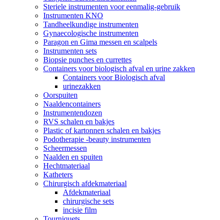
Steriele instrumenten voor eenmalig-gebruik
Instrumenten KNO
Tandheelkundige instrumenten
Gynaecologische instrumenten
Paragon en Gima messen en scalpels
Instrumenten sets
Biopsie punches en currettes
Containers voor biologisch afval en urine zakken
Containers voor Biologisch afval
urinezakken
Oorspuiten
Naaldencontainers
Instrumentendozen
RVS schalen en bakjes
Plastic of kartonnen schalen en bakjes
Podotherapie -beauty instrumenten
Scheermessen
Naalden en spuiten
Hechtmateriaal
Katheters
Chirurgisch afdekmateriaal
Afdekmateriaal
chirurgische sets
incisie film
Tourniquets