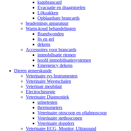
kuipbrancard
Evacuatie en draagstoelen
Lijkzakken
Opblaasbare brancards
beademings apparatuur
Warm-koud behandelingen
Brandwonden
Ijs en gel
dekens
Accessoires voor brancards
immobilisatie riemen
hoofd immobilisatiesystemen
Emergency dekens
Dieren geneeskunde
Veterinaire rvs Instrumenten
Veterinaire Weegschalen
Veterinair meubilair
Electrochirurgie
Veterinaire Diagnostiek
urinetesten
thermometers
Veterinaire otoscoop en oftalmoscoop
Veterinaire stethoscopen
Veterinaire dopplers
Veterinaire ECG, Monitor, Ultrasound