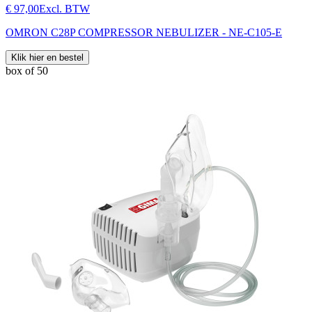
€ 97,00
Excl. BTW
OMRON C28P COMPRESSOR NEBULIZER - NE-C105-E
Klik hier en bestel
box of 50