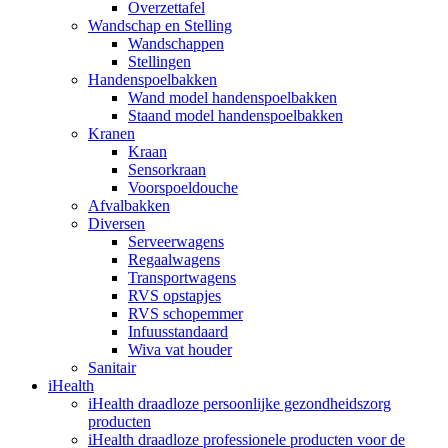
Overzettafel
Wandschap en Stelling
Wandschappen
Stellingen
Handenspoelbakken
Wand model handenspoelbakken
Staand model handenspoelbakken
Kranen
Kraan
Sensorkraan
Voorspoeldouche
Afvalbakken
Diversen
Serveerwagens
Regaalwagens
Transportwagens
RVS opstapjes
RVS schopemmer
Infuusstandaard
Wiva vat houder
Sanitair
iHealth
iHealth draadloze persoonlijke gezondheidszorg
producten
iHealth draadloze professionele producten voor de