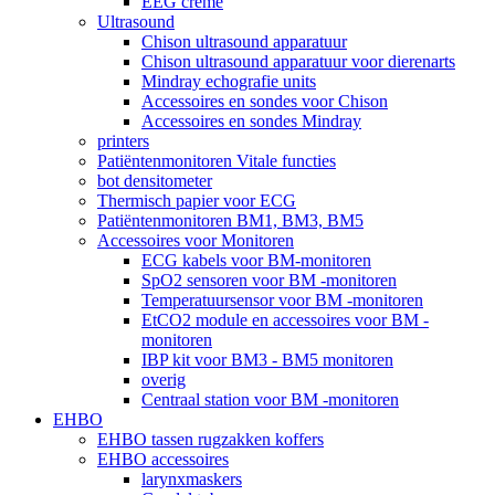
EEG crème
Ultrasound
Chison ultrasound apparatuur
Chison ultrasound apparatuur voor dierenarts
Mindray echografie units
Accessoires en sondes voor Chison
Accessoires en sondes Mindray
printers
Patiëntenmonitoren Vitale functies
bot densitometer
Thermisch papier voor ECG
Patiëntenmonitoren BM1, BM3, BM5
Accessoires voor Monitoren
ECG kabels voor BM-monitoren
SpO2 sensoren voor BM -monitoren
Temperatuursensor voor BM -monitoren
EtCO2 module en accessoires voor BM -
monitoren
IBP kit voor BM3 - BM5 monitoren
overig
Centraal station voor BM -monitoren
EHBO
EHBO tassen rugzakken koffers
EHBO accessoires
larynxmaskers