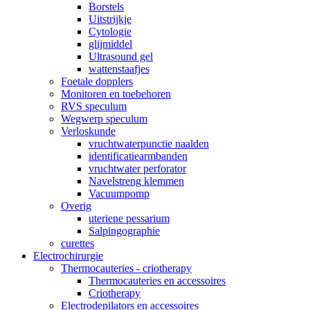
Borstels
Uitstrijkje
Cytologie
glijmiddel
Ultrasound gel
wattenstaafjes
Foetale dopplers
Monitoren en toebehoren
RVS speculum
Wegwerp speculum
Verloskunde
vruchtwaterpunctie naalden
identificatiearmbanden
vruchtwater perforator
Navelstreng klemmen
Vacuumpomp
Overig
uteriene pessarium
Salpingographie
curettes
Electrochirurgie
Thermocauteries - criotherapy
Thermocauteries en accessoires
Criotherapy
Electrodepilators en accessoires