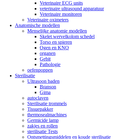
Veterinaire ECG units
veterinaire ultrasound apparatuur
Veterinaire monitoren
Veterinaire oximeters
Anatomische modellen
Menselijke anatomie modellen
Skelet wervelkolom schedel
Torso en spieren
Ogen en KNO
organen
Gebit
Pathologie
oefenpoppen
Sterilisatie
Ultrasoon baden
Branson
Gima
autoclaven
Sterilisatie trommels
Tissuepakker
thermosealmachines
Germicide lamp
zakjes en rollen
sterilisatie Tests
Ontsmettingsmiddelen en koude sterilisatie