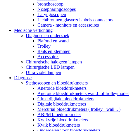
bronchoscoop
Nosepharingoscopes
Laryngoscopen
Lichtbronnen glasvezelkabels connectors
Camera - monitors en accessoires
Medische verlichting
Diagnose en onderzoek
Plafond en wand
Trolley
Rails en klemmen
Accessoires
Chirurgische halogeen lampen
Chirurgische LED lampen
Ultra violet lampen
Diagnose
Stethoscopen en bloeddrukmeters
Aneroïde bloeddrukmeters
Aneroïde bloeddrukmeters wand- of trolleymodel
Gima digitale bloeddrukmeters
Digitale bloeddrukmeteres
Mercurial bloeddrukmeters ( trolley - wall .. )
ABPM bloeddrukmeter
Kwikvrije bloeddrukmeters
Kwik bloeddrukmeters
Onderdelen voor bloeddrukmeters