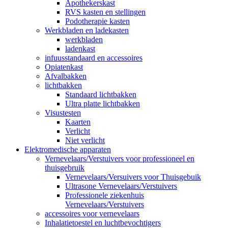
Apothekerskast
RVS kasten en stellingen
Podotherapie kasten
Werkbladen en ladekasten
werkbladen
ladenkast
infuusstandaard en accessoires
Opiatenkast
Afvalbakken
lichtbakken
Standaard lichtbakken
Ultra platte lichtbakken
Visustesten
Kaarten
Verlicht
Niet verlicht
Elektromedische apparaten
Vernevelaars/Verstuivers voor professioneel en
thuisgebruik
Vernevelaars/Versuivers voor Thuisgebuik
Ultrasone Vernevelaars/Verstuivers
Professionele ziekenhuis
Vernevelaars/Verstuivers
accessoires voor vernevelaars
Inhalatietoestel en luchtbevochtigers