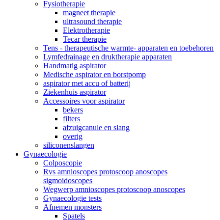
Fysiotherapie
magneet therapie
ultrasound therapie
Elektrotherapie
Tecar therapie
Tens - therapeutische warmte- apparaten en toebehoren
Lymfedrainage en druktherapie apparaten
Handmatig aspirator
Medische aspirator en borstpomp
aspirator met accu of batterij
Ziekenhuis aspirator
Accessoires voor aspirator
bekers
filters
afzuigcanule en slang
overig
siliconenslangen
Gynaecologie
Colposcopie
Rvs amnioscopes protoscoop anoscopes
sigmoidoscopes
Wegwerp amnioscopes protoscoop anoscopes
Gynaecologie tests
Afnemen monsters
Spatels