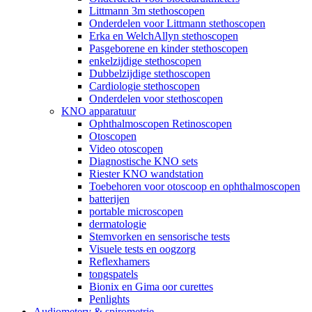
Littmann 3m stethoscopen
Onderdelen voor Littmann stethoscopen
Erka en WelchAllyn stethoscopen
Pasgeborene en kinder stethoscopen
enkelzijdige stethoscopen
Dubbelzijdige stethoscopen
Cardiologie stethoscopen
Onderdelen voor stethoscopen
KNO apparatuur
Ophthalmoscopen Retinoscopen
Otoscopen
Video otoscopen
Diagnostische KNO sets
Riester KNO wandstation
Toebehoren voor otoscoop en ophthalmoscopen
batterijen
portable microscopen
dermatologie
Stemvorken en sensorische tests
Visuele tests en oogzorg
Reflexhamers
tongspatels
Bionix en Gima oor curettes
Penlights
Audiometery & spirometrie