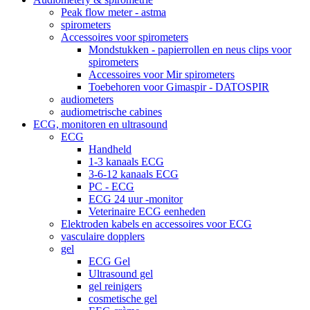
Peak flow meter - astma
spirometers
Accessoires voor spirometers
Mondstukken - papierrollen en neus clips voor
spirometers
Accessoires voor Mir spirometers
Toebehoren voor Gimaspir - DATOSPIR
audiometers
audiometrische cabines
ECG, monitoren en ultrasound
ECG
Handheld
1-3 kanaals ECG
3-6-12 kanaals ECG
PC - ECG
ECG 24 uur -monitor
Veterinaire ECG eenheden
Elektroden kabels en accessoires voor ECG
vasculaire dopplers
gel
ECG Gel
Ultrasound gel
gel reinigers
cosmetische gel