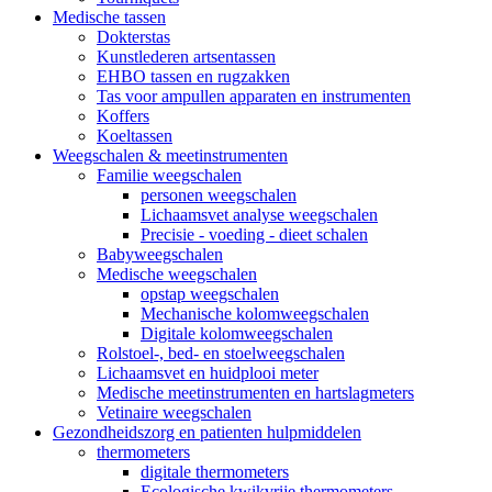
Medische tassen
Dokterstas
Kunstlederen artsentassen
EHBO tassen en rugzakken
Tas voor ampullen apparaten en instrumenten
Koffers
Koeltassen
Weegschalen & meetinstrumenten
Familie weegschalen
personen weegschalen
Lichaamsvet analyse weegschalen
Precisie - voeding - dieet schalen
Babyweegschalen
Medische weegschalen
opstap weegschalen
Mechanische kolomweegschalen
Digitale kolomweegschalen
Rolstoel-, bed- en stoelweegschalen
Lichaamsvet en huidplooi meter
Medische meetinstrumenten en hartslagmeters
Vetinaire weegschalen
Gezondheidszorg en patienten hulpmiddelen
thermometers
digitale thermometers
Ecologische kwikvrije thermometers