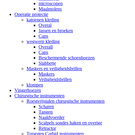
microscopen
Maalmolens
Operatie protectie
katoenen kleding
Overal
Jassen en broeken
Caps
wegwerp kleding
Overall
Caps
Beschermende schoenhoezen
Slabbetje
Maskers en veiligheidsbrillen
Maskers
Veiligheidsbrillen
klompen
Vingerhoezen
Chirurgische instrumenten
Roestvrijstalen chirurgische instrumenten
Scharen
Tangen
Naaldvoerder
Scalpels sondes haken en overige
Retractor
Tungsten Carbid instrumenten