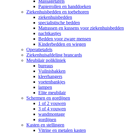
Massagetafels
Papierrollen en handdoeken
Ziekenhuisbedden en toebehoren
ziekenhuisbedden
specialistische bedden
Matrassen en kussens voor ziekenhuisbedden
nachtkastjes
Bedden voor zware mensen
Kinderbedden en wiegen
Operatietafels
Ziekenhuisafdeling brancards
Meubilair polikliniek
bureaus
Vuilnisbakken
kleerhangers
voetenbankjes
lampen
Elite meubilair
Schermen en gordijnen
1 of 2 vouwen
3 of 4 vouwen
wandmontage
gordijnen
Kasten en stellingen
Vitrine en metalen kasten