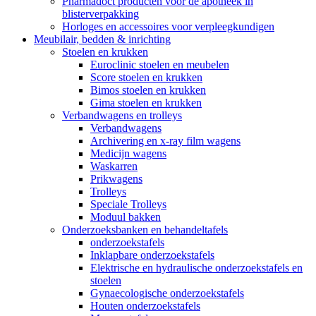
Pharmadoct producten voor de apotheek in
blisterverpakking
Horloges en accessoires voor verpleegkundigen
Meubilair, bedden & inrichting
Stoelen en krukken
Euroclinic stoelen en meubelen
Score stoelen en krukken
Bimos stoelen en krukken
Gima stoelen en krukken
Verbandwagens en trolleys
Verbandwagens
Archivering en x-ray film wagens
Medicijn wagens
Waskarren
Prikwagens
Trolleys
Speciale Trolleys
Moduul bakken
Onderzoeksbanken en behandeltafels
onderzoekstafels
Inklapbare onderzoekstafels
Elektrische en hydraulische onderzoekstafels en
stoelen
Gynaecologische onderzoekstafels
Houten onderzoekstafels