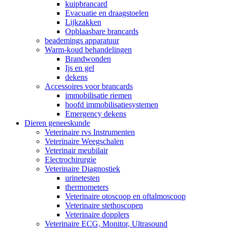
kuipbrancard
Evacuatie en draagstoelen
Lijkzakken
Opblaasbare brancards
beademings apparatuur
Warm-koud behandelingen
Brandwonden
Ijs en gel
dekens
Accessoires voor brancards
immobilisatie riemen
hoofd immobilisatiesystemen
Emergency dekens
Dieren geneeskunde
Veterinaire rvs Instrumenten
Veterinaire Weegschalen
Veterinair meubilair
Electrochirurgie
Veterinaire Diagnostiek
urinetesten
thermometers
Veterinaire otoscoop en oftalmoscoop
Veterinaire stethoscopen
Veterinaire dopplers
Veterinaire ECG, Monitor, Ultrasound