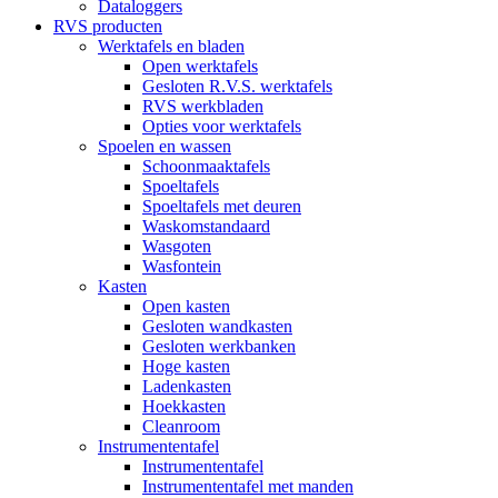
Dataloggers
RVS producten
Werktafels en bladen
Open werktafels
Gesloten R.V.S. werktafels
RVS werkbladen
Opties voor werktafels
Spoelen en wassen
Schoonmaaktafels
Spoeltafels
Spoeltafels met deuren
Waskomstandaard
Wasgoten
Wasfontein
Kasten
Open kasten
Gesloten wandkasten
Gesloten werkbanken
Hoge kasten
Ladenkasten
Hoekkasten
Cleanroom
Instrumententafel
Instrumententafel
Instrumententafel met manden