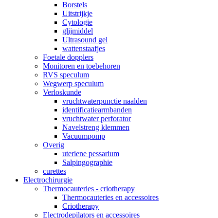
Borstels
Uitstrijkje
Cytologie
glijmiddel
Ultrasound gel
wattenstaafjes
Foetale dopplers
Monitoren en toebehoren
RVS speculum
Wegwerp speculum
Verloskunde
vruchtwaterpunctie naalden
identificatiearmbanden
vruchtwater perforator
Navelstreng klemmen
Vacuumpomp
Overig
uteriene pessarium
Salpingographie
curettes
Electrochirurgie
Thermocauteries - criotherapy
Thermocauteries en accessoires
Criotherapy
Electrodepilators en accessoires