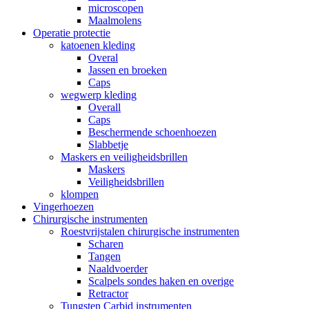
microscopen
Maalmolens
Operatie protectie
katoenen kleding
Overal
Jassen en broeken
Caps
wegwerp kleding
Overall
Caps
Beschermende schoenhoezen
Slabbetje
Maskers en veiligheidsbrillen
Maskers
Veiligheidsbrillen
klompen
Vingerhoezen
Chirurgische instrumenten
Roestvrijstalen chirurgische instrumenten
Scharen
Tangen
Naaldvoerder
Scalpels sondes haken en overige
Retractor
Tungsten Carbid instrumenten