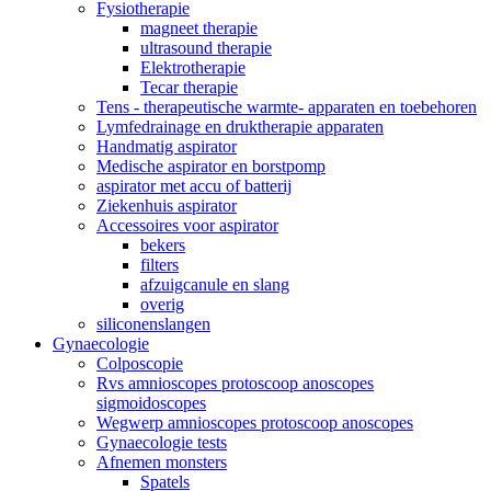
Fysiotherapie
magneet therapie
ultrasound therapie
Elektrotherapie
Tecar therapie
Tens - therapeutische warmte- apparaten en toebehoren
Lymfedrainage en druktherapie apparaten
Handmatig aspirator
Medische aspirator en borstpomp
aspirator met accu of batterij
Ziekenhuis aspirator
Accessoires voor aspirator
bekers
filters
afzuigcanule en slang
overig
siliconenslangen
Gynaecologie
Colposcopie
Rvs amnioscopes protoscoop anoscopes
sigmoidoscopes
Wegwerp amnioscopes protoscoop anoscopes
Gynaecologie tests
Afnemen monsters
Spatels