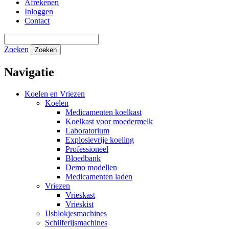
Afrekenen
Inloggen
Contact
Zoeken
Zoeken
Navigatie
Koelen en Vriezen
Koelen
Medicamenten koelkast
Koelkast voor moedermelk
Laboratorium
Explosievrije koeling
Professioneel
Bloedbank
Demo modellen
Medicamenten laden
Vriezen
Vrieskast
Vrieskist
IJsblokjesmachines
Schilferijsmachines