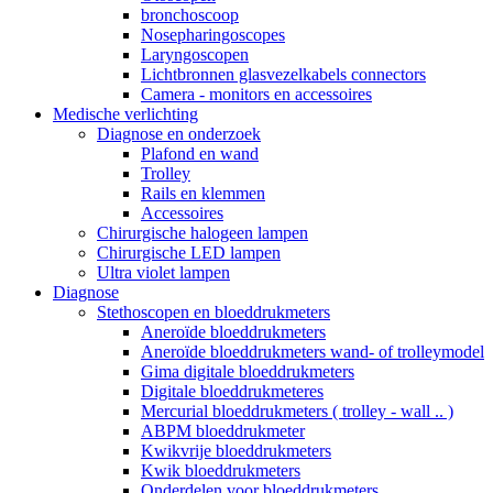
bronchoscoop
Nosepharingoscopes
Laryngoscopen
Lichtbronnen glasvezelkabels connectors
Camera - monitors en accessoires
Medische verlichting
Diagnose en onderzoek
Plafond en wand
Trolley
Rails en klemmen
Accessoires
Chirurgische halogeen lampen
Chirurgische LED lampen
Ultra violet lampen
Diagnose
Stethoscopen en bloeddrukmeters
Aneroïde bloeddrukmeters
Aneroïde bloeddrukmeters wand- of trolleymodel
Gima digitale bloeddrukmeters
Digitale bloeddrukmeteres
Mercurial bloeddrukmeters ( trolley - wall .. )
ABPM bloeddrukmeter
Kwikvrije bloeddrukmeters
Kwik bloeddrukmeters
Onderdelen voor bloeddrukmeters