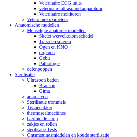
Veterinaire ECG units
veterinaire ultrasound apparatuur
Veterinaire monitoren
Veterinaire oximeters
Anatomische modellen
Menselijke anatomie modellen
Skelet wervelkolom schedel
Torso en spieren
Ogen en KNO
organen
Gebit
Pathologie
oefenpoppen
Sterilisatie
Ultrasoon baden
Branson
Gima
autoclaven
Sterilisatie trommels
Tissuepakker
thermosealmachines
Germicide lamp
zakjes en rollen
sterilisatie Tests
Ontsmettingsmiddelen en koude sterilisatie