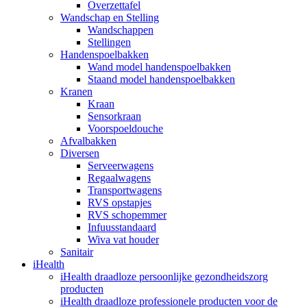
Overzettafel
Wandschap en Stelling
Wandschappen
Stellingen
Handenspoelbakken
Wand model handenspoelbakken
Staand model handenspoelbakken
Kranen
Kraan
Sensorkraan
Voorspoeldouche
Afvalbakken
Diversen
Serveerwagens
Regaalwagens
Transportwagens
RVS opstapjes
RVS schopemmer
Infuusstandaard
Wiva vat houder
Sanitair
iHealth
iHealth draadloze persoonlijke gezondheidszorg
producten
iHealth draadloze professionele producten voor de