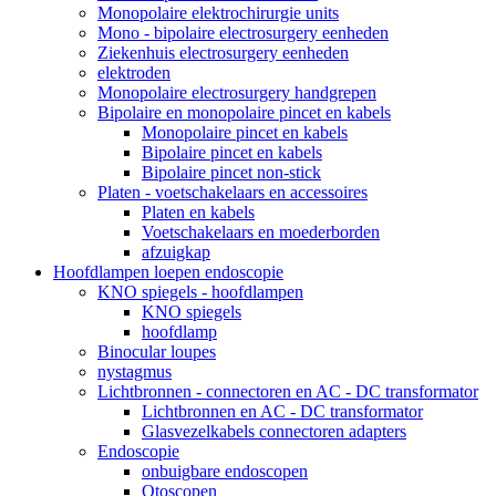
Monopolaire elektrochirurgie units
Mono - bipolaire electrosurgery eenheden
Ziekenhuis electrosurgery eenheden
elektroden
Monopolaire electrosurgery handgrepen
Bipolaire en monopolaire pincet en kabels
Monopolaire pincet en kabels
Bipolaire pincet en kabels
Bipolaire pincet non-stick
Platen - voetschakelaars en accessoires
Platen en kabels
Voetschakelaars en moederborden
afzuigkap
Hoofdlampen loepen endoscopie
KNO spiegels - hoofdlampen
KNO spiegels
hoofdlamp
Binocular loupes
nystagmus
Lichtbronnen - connectoren en AC - DC transformator
Lichtbronnen en AC - DC transformator
Glasvezelkabels connectoren adapters
Endoscopie
onbuigbare endoscopen
Otoscopen