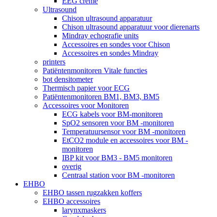
EEG crème
Ultrasound
Chison ultrasound apparatuur
Chison ultrasound apparatuur voor dierenarts
Mindray echografie units
Accessoires en sondes voor Chison
Accessoires en sondes Mindray
printers
Patiëntenmonitoren Vitale functies
bot densitometer
Thermisch papier voor ECG
Patiëntenmonitoren BM1, BM3, BM5
Accessoires voor Monitoren
ECG kabels voor BM-monitoren
SpO2 sensoren voor BM -monitoren
Temperatuursensor voor BM -monitoren
EtCO2 module en accessoires voor BM -
monitoren
IBP kit voor BM3 - BM5 monitoren
overig
Centraal station voor BM -monitoren
EHBO
EHBO tassen rugzakken koffers
EHBO accessoires
larynxmaskers