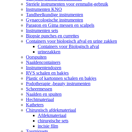
Steriele instrumenten voor eenmalig-gebruik
Instrumenten KNO
Tandheelkundige instrumenten
Gynaecologische instrumenten
Paragon en Gima messen en scalpels
Instrumenten sets
Biopsie punches en currettes
Containers voor biologisch afval en urine zakken
Containers voor Biologisch afval
urinezakken
Oorspuiten
Naaldencontainers
Instrumentendozen
RVS schalen en bakjes
Plastic of kartonnen schalen en bakjes
Podotherapie -beauty instrumenten
Scheermessen
Naalden en spuiten
Hechtmateriaal
Katheters
Chirurgisch afdekmateriaal
Afdekmateriaal
chirurgische sets
incisie film
Tourniquets