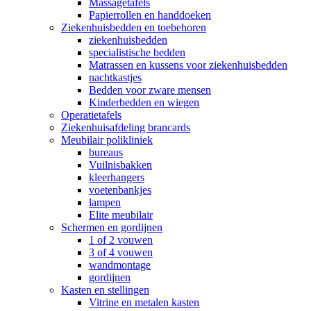
Massagetafels
Papierrollen en handdoeken
Ziekenhuisbedden en toebehoren
ziekenhuisbedden
specialistische bedden
Matrassen en kussens voor ziekenhuisbedden
nachtkastjes
Bedden voor zware mensen
Kinderbedden en wiegen
Operatietafels
Ziekenhuisafdeling brancards
Meubilair polikliniek
bureaus
Vuilnisbakken
kleerhangers
voetenbankjes
lampen
Elite meubilair
Schermen en gordijnen
1 of 2 vouwen
3 of 4 vouwen
wandmontage
gordijnen
Kasten en stellingen
Vitrine en metalen kasten