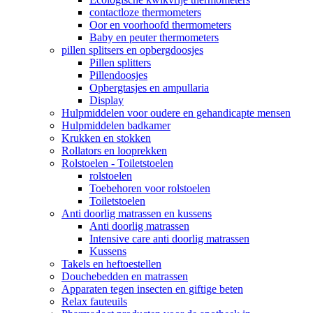
contactloze thermometers
Oor en voorhoofd thermometers
Baby en peuter thermometers
pillen splitsers en opbergdoosjes
Pillen splitters
Pillendoosjes
Opbergtasjes en ampullaria
Display
Hulpmiddelen voor oudere en gehandicapte mensen
Hulpmiddelen badkamer
Krukken en stokken
Rollators en looprekken
Rolstoelen - Toiletstoelen
rolstoelen
Toebehoren voor rolstoelen
Toiletstoelen
Anti doorlig matrassen en kussens
Anti doorlig matrassen
Intensive care anti doorlig matrassen
Kussens
Takels en heftoestellen
Douchebedden en matrassen
Apparaten tegen insecten en giftige beten
Relax fauteuils