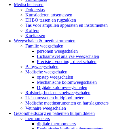
Medische tassen
Dokterstas
Kunstlederen artsentassen
EHBO tassen en rugzakken
Tas voor ampullen apparaten en instrumenten
Koffers
Koeltassen
Weegschalen & meetinstrumenten
Familie weegschalen
personen weegschalen
Lichaamsvet analyse weegschalen
Precisie - voeding - dieet schalen
Babyweegschalen
Medische weegschalen
opstap weegschalen
Mechanische kolomweegschalen
Digitale kolomweegschalen
Rolstoel-, bed- en stoelweegschalen
Lichaamsvet en huidplooi meter
Medische meetinstrumenten en hartslagmeters
Vetinaire weegschalen
Gezondheidszorg en patienten hulpmiddelen
thermometers
digitale thermometers
Ecologische kwikvrije thermometers