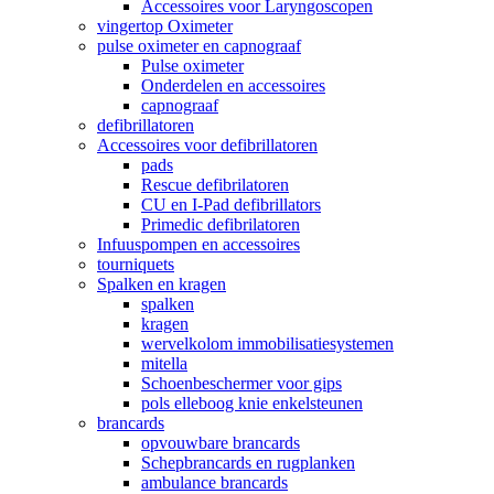
Accessoires voor Laryngoscopen
vingertop Oximeter
pulse oximeter en capnograaf
Pulse oximeter
Onderdelen en accessoires
capnograaf
defibrillatoren
Accessoires voor defibrillatoren
pads
Rescue defibrilatoren
CU en I-Pad defibrillators
Primedic defibrilatoren
Infuuspompen en accessoires
tourniquets
Spalken en kragen
spalken
kragen
wervelkolom immobilisatiesystemen
mitella
Schoenbeschermer voor gips
pols elleboog knie enkelsteunen
brancards
opvouwbare brancards
Schepbrancards en rugplanken
ambulance brancards