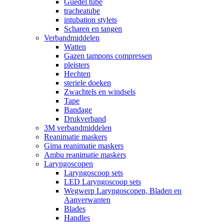
Guedel tube
tracheatube
intubation stylets
Scharen en tangen
Verbandmiddelen
Watten
Gazen tampons compressen
pleisters
Hechten
steriele doeken
Zwachtels en windsels
Tape
Bandage
Drukverband
3M verbandmiddelen
Reanimatie maskers
Gima reanimatie maskers
Ambu reanimatie maskers
Laryngoscopen
Laryngoscoop sets
LED Laryngoscoop sets
Wegwerp Laryngoscopen, Bladen en
Aanverwanten
Blades
Handles