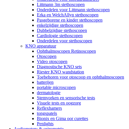
Littmann 3m stethoscopen
Onderdelen voor Littmann stethoscopen
Erka en WelchAllyn stethoscopen
Pasgeborene en kinder stethoscopen
enkelzijdige stethoscopen
Dubbelzijdige stethoscopen
Cardiologie stethoscopen
Onderdelen voor stethoscopen
KNO apparatuur
Ophthalmoscopen Retinoscopen
Otoscopen
Video otoscopen
Diagnostische KNO sets
Riester KNO wandstation
Toebehoren voor otoscoop en ophthalmoscopen
batterijen
portable microscopen
dermatologie
Stemvorken en sensorische tests
Visuele tests en oogzorg
Reflexhamers
tongspatels
Bionix en Gima oor curettes
Penlights
Audiometery & spirometrie