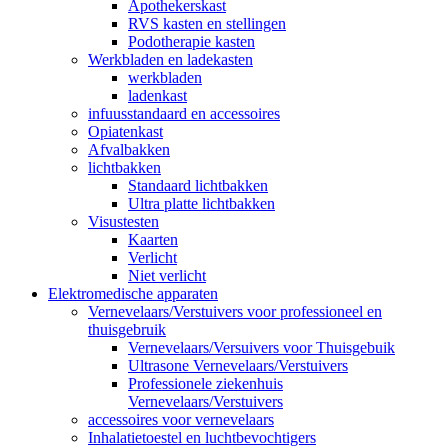
Apothekerskast
RVS kasten en stellingen
Podotherapie kasten
Werkbladen en ladekasten
werkbladen
ladenkast
infuusstandaard en accessoires
Opiatenkast
Afvalbakken
lichtbakken
Standaard lichtbakken
Ultra platte lichtbakken
Visustesten
Kaarten
Verlicht
Niet verlicht
Elektromedische apparaten
Vernevelaars/Verstuivers voor professioneel en
thuisgebruik
Vernevelaars/Versuivers voor Thuisgebuik
Ultrasone Vernevelaars/Verstuivers
Professionele ziekenhuis
Vernevelaars/Verstuivers
accessoires voor vernevelaars
Inhalatietoestel en luchtbevochtigers