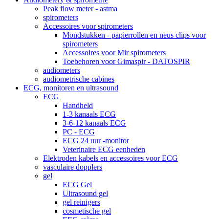
Peak flow meter - astma
spirometers
Accessoires voor spirometers
Mondstukken - papierrollen en neus clips voor
spirometers
Accessoires voor Mir spirometers
Toebehoren voor Gimaspir - DATOSPIR
audiometers
audiometrische cabines
ECG, monitoren en ultrasound
ECG
Handheld
1-3 kanaals ECG
3-6-12 kanaals ECG
PC - ECG
ECG 24 uur -monitor
Veterinaire ECG eenheden
Elektroden kabels en accessoires voor ECG
vasculaire dopplers
gel
ECG Gel
Ultrasound gel
gel reinigers
cosmetische gel