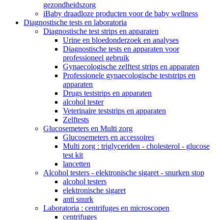
gezondheidszorg
iBaby draadloze producten voor de baby wellness
Diagnostische tests en laboratoria
Diagnostische test strips en apparaten
Urine en bloedonderzoek en analyses
Diagnostische tests en apparaten voor
professioneel gebruik
Gynaecologische zelftest strips en apparaten
Professionele gynaecologische teststrips en
apparaten
Drugs teststrips en apparaten
alcohol tester
Veterinaire teststrips en apparaten
Zelftests
Glucosemeters en Multi zorg
Glucosemeters en accessoires
Multi zorg : triglyceriden - cholesterol - glucose
test kit
lancetten
Alcohol testers - elektronische sigaret - snurken stop
alcohol testers
elektronische sigaret
anti snurk
Laboratoria : centrifuges en microscopen
centrifuges