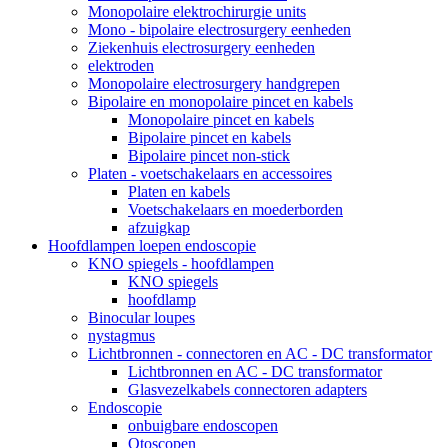
Monopolaire elektrochirurgie units
Mono - bipolaire electrosurgery eenheden
Ziekenhuis electrosurgery eenheden
elektroden
Monopolaire electrosurgery handgrepen
Bipolaire en monopolaire pincet en kabels
Monopolaire pincet en kabels
Bipolaire pincet en kabels
Bipolaire pincet non-stick
Platen - voetschakelaars en accessoires
Platen en kabels
Voetschakelaars en moederborden
afzuigkap
Hoofdlampen loepen endoscopie
KNO spiegels - hoofdlampen
KNO spiegels
hoofdlamp
Binocular loupes
nystagmus
Lichtbronnen - connectoren en AC - DC transformator
Lichtbronnen en AC - DC transformator
Glasvezelkabels connectoren adapters
Endoscopie
onbuigbare endoscopen
Otoscopen