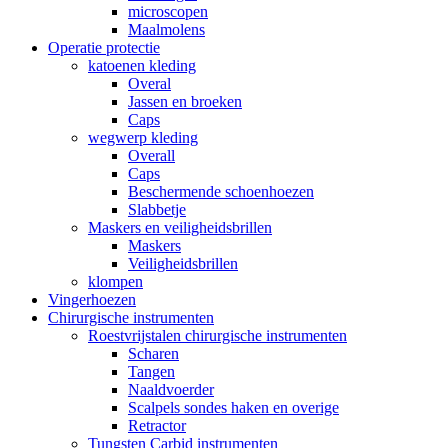
microscopen
Maalmolens
Operatie protectie
katoenen kleding
Overal
Jassen en broeken
Caps
wegwerp kleding
Overall
Caps
Beschermende schoenhoezen
Slabbetje
Maskers en veiligheidsbrillen
Maskers
Veiligheidsbrillen
klompen
Vingerhoezen
Chirurgische instrumenten
Roestvrijstalen chirurgische instrumenten
Scharen
Tangen
Naaldvoerder
Scalpels sondes haken en overige
Retractor
Tungsten Carbid instrumenten