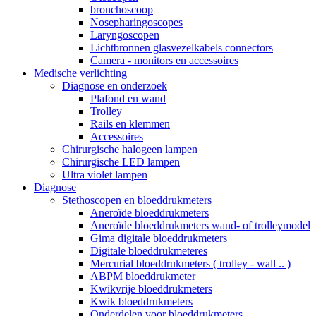
bronchoscoop
Nosepharingoscopes
Laryngoscopen
Lichtbronnen glasvezelkabels connectors
Camera - monitors en accessoires
Medische verlichting
Diagnose en onderzoek
Plafond en wand
Trolley
Rails en klemmen
Accessoires
Chirurgische halogeen lampen
Chirurgische LED lampen
Ultra violet lampen
Diagnose
Stethoscopen en bloeddrukmeters
Aneroïde bloeddrukmeters
Aneroïde bloeddrukmeters wand- of trolleymodel
Gima digitale bloeddrukmeters
Digitale bloeddrukmeteres
Mercurial bloeddrukmeters ( trolley - wall .. )
ABPM bloeddrukmeter
Kwikvrije bloeddrukmeters
Kwik bloeddrukmeters
Onderdelen voor bloeddrukmeters