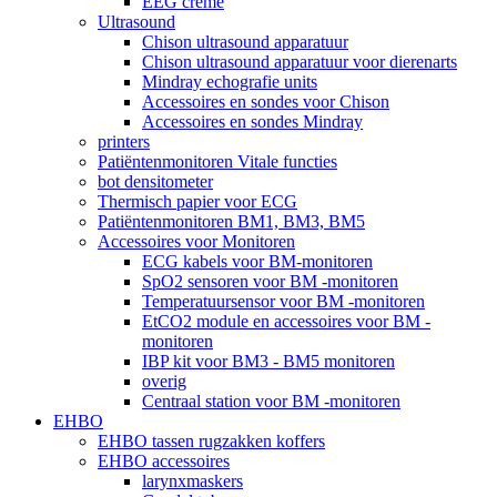
EEG crème
Ultrasound
Chison ultrasound apparatuur
Chison ultrasound apparatuur voor dierenarts
Mindray echografie units
Accessoires en sondes voor Chison
Accessoires en sondes Mindray
printers
Patiëntenmonitoren Vitale functies
bot densitometer
Thermisch papier voor ECG
Patiëntenmonitoren BM1, BM3, BM5
Accessoires voor Monitoren
ECG kabels voor BM-monitoren
SpO2 sensoren voor BM -monitoren
Temperatuursensor voor BM -monitoren
EtCO2 module en accessoires voor BM -
monitoren
IBP kit voor BM3 - BM5 monitoren
overig
Centraal station voor BM -monitoren
EHBO
EHBO tassen rugzakken koffers
EHBO accessoires
larynxmaskers