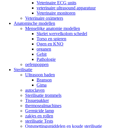
Veterinaire ECG units
veterinaire ultrasound apparatuur
Veterinaire monitoren
Veterinaire oximeters
Anatomische modellen
Menselijke anatomie modellen
Skelet wervelkolom schedel
Torso en spieren
Ogen en KNO
organen
Gebit
Pathologie
oefenpoppen
Sterilisatie
Ultrasoon baden
Branson
Gima
autoclaven
Sterilisatie trommels
Tissuepakker
thermosealmachines
Germicide lamp
zakjes en rollen
sterilisatie Tests
Ontsmettingsmiddelen en koude sterilisatie