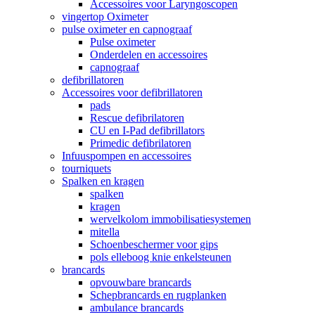
Accessoires voor Laryngoscopen
vingertop Oximeter
pulse oximeter en capnograaf
Pulse oximeter
Onderdelen en accessoires
capnograaf
defibrillatoren
Accessoires voor defibrillatoren
pads
Rescue defibrilatoren
CU en I-Pad defibrillators
Primedic defibrilatoren
Infuuspompen en accessoires
tourniquets
Spalken en kragen
spalken
kragen
wervelkolom immobilisatiesystemen
mitella
Schoenbeschermer voor gips
pols elleboog knie enkelsteunen
brancards
opvouwbare brancards
Schepbrancards en rugplanken
ambulance brancards