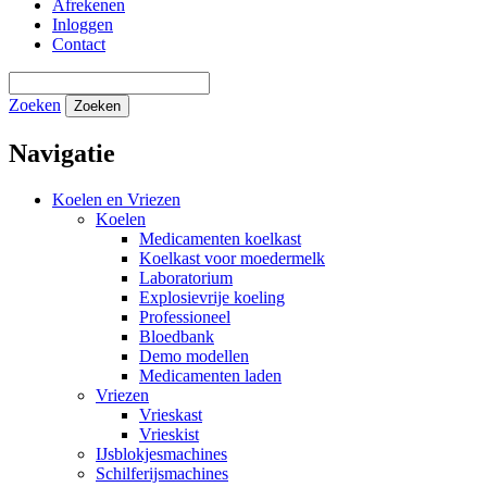
Afrekenen
Inloggen
Contact
Zoeken
Zoeken
Navigatie
Koelen en Vriezen
Koelen
Medicamenten koelkast
Koelkast voor moedermelk
Laboratorium
Explosievrije koeling
Professioneel
Bloedbank
Demo modellen
Medicamenten laden
Vriezen
Vrieskast
Vrieskist
IJsblokjesmachines
Schilferijsmachines