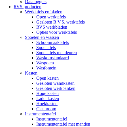
Dataloggers
RVS producten
Werktafels en bladen
Open werktafels
Gesloten R.V.S. werktafels
RVS werkbladen
Opties voor werktafels
Spoelen en wassen
Schoonmaaktafels
Spoeltafels
Spoeltafels met deuren
Waskomstandaard
Wasgoten
Wasfontein
Kasten
Open kasten
Gesloten wandkasten
Gesloten werkbanken
Hoge kasten
Ladenkasten
Hoekkasten
Cleanroom
Instrumententafel
Instrumententafel
Instrumententafel met manden