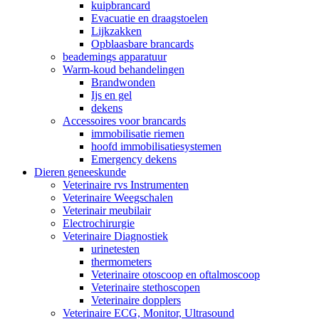
kuipbrancard
Evacuatie en draagstoelen
Lijkzakken
Opblaasbare brancards
beademings apparatuur
Warm-koud behandelingen
Brandwonden
Ijs en gel
dekens
Accessoires voor brancards
immobilisatie riemen
hoofd immobilisatiesystemen
Emergency dekens
Dieren geneeskunde
Veterinaire rvs Instrumenten
Veterinaire Weegschalen
Veterinair meubilair
Electrochirurgie
Veterinaire Diagnostiek
urinetesten
thermometers
Veterinaire otoscoop en oftalmoscoop
Veterinaire stethoscopen
Veterinaire dopplers
Veterinaire ECG, Monitor, Ultrasound