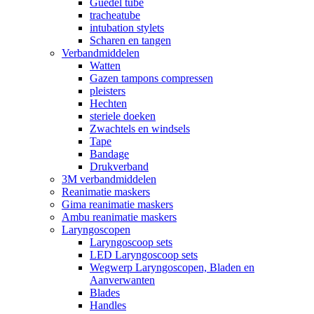
Guedel tube
tracheatube
intubation stylets
Scharen en tangen
Verbandmiddelen
Watten
Gazen tampons compressen
pleisters
Hechten
steriele doeken
Zwachtels en windsels
Tape
Bandage
Drukverband
3M verbandmiddelen
Reanimatie maskers
Gima reanimatie maskers
Ambu reanimatie maskers
Laryngoscopen
Laryngoscoop sets
LED Laryngoscoop sets
Wegwerp Laryngoscopen, Bladen en
Aanverwanten
Blades
Handles