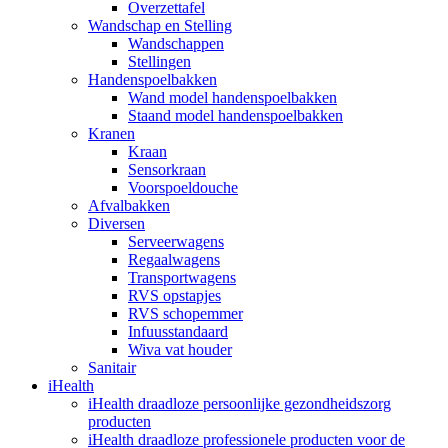
Overzettafel
Wandschap en Stelling
Wandschappen
Stellingen
Handenspoelbakken
Wand model handenspoelbakken
Staand model handenspoelbakken
Kranen
Kraan
Sensorkraan
Voorspoeldouche
Afvalbakken
Diversen
Serveerwagens
Regaalwagens
Transportwagens
RVS opstapjes
RVS schopemmer
Infuusstandaard
Wiva vat houder
Sanitair
iHealth
iHealth draadloze persoonlijke gezondheidszorg
producten
iHealth draadloze professionele producten voor de