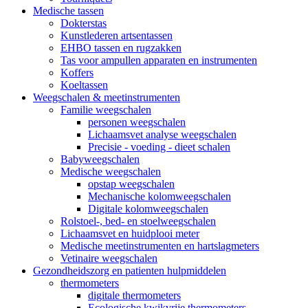
Medische tassen
Dokterstas
Kunstlederen artsentassen
EHBO tassen en rugzakken
Tas voor ampullen apparaten en instrumenten
Koffers
Koeltassen
Weegschalen & meetinstrumenten
Familie weegschalen
personen weegschalen
Lichaamsvet analyse weegschalen
Precisie - voeding - dieet schalen
Babyweegschalen
Medische weegschalen
opstap weegschalen
Mechanische kolomweegschalen
Digitale kolomweegschalen
Rolstoel-, bed- en stoelweegschalen
Lichaamsvet en huidplooi meter
Medische meetinstrumenten en hartslagmeters
Vetinaire weegschalen
Gezondheidszorg en patienten hulpmiddelen
thermometers
digitale thermometers
Ecologische kwikvrije thermometers