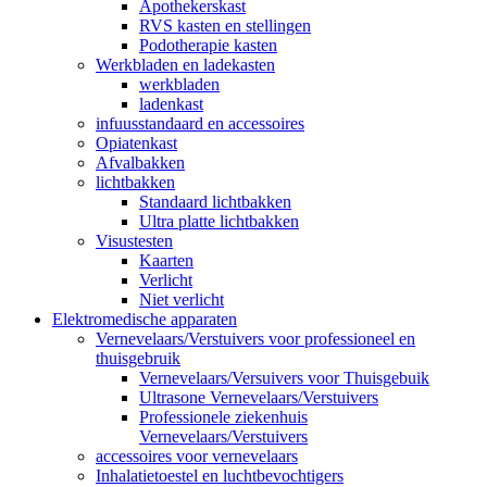
Apothekerskast
RVS kasten en stellingen
Podotherapie kasten
Werkbladen en ladekasten
werkbladen
ladenkast
infuusstandaard en accessoires
Opiatenkast
Afvalbakken
lichtbakken
Standaard lichtbakken
Ultra platte lichtbakken
Visustesten
Kaarten
Verlicht
Niet verlicht
Elektromedische apparaten
Vernevelaars/Verstuivers voor professioneel en
thuisgebruik
Vernevelaars/Versuivers voor Thuisgebuik
Ultrasone Vernevelaars/Verstuivers
Professionele ziekenhuis
Vernevelaars/Verstuivers
accessoires voor vernevelaars
Inhalatietoestel en luchtbevochtigers