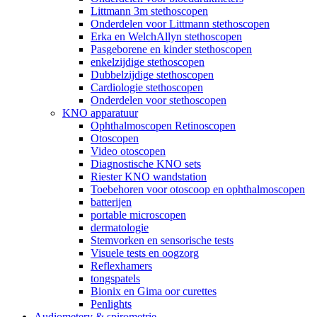
Littmann 3m stethoscopen
Onderdelen voor Littmann stethoscopen
Erka en WelchAllyn stethoscopen
Pasgeborene en kinder stethoscopen
enkelzijdige stethoscopen
Dubbelzijdige stethoscopen
Cardiologie stethoscopen
Onderdelen voor stethoscopen
KNO apparatuur
Ophthalmoscopen Retinoscopen
Otoscopen
Video otoscopen
Diagnostische KNO sets
Riester KNO wandstation
Toebehoren voor otoscoop en ophthalmoscopen
batterijen
portable microscopen
dermatologie
Stemvorken en sensorische tests
Visuele tests en oogzorg
Reflexhamers
tongspatels
Bionix en Gima oor curettes
Penlights
Audiometery & spirometrie