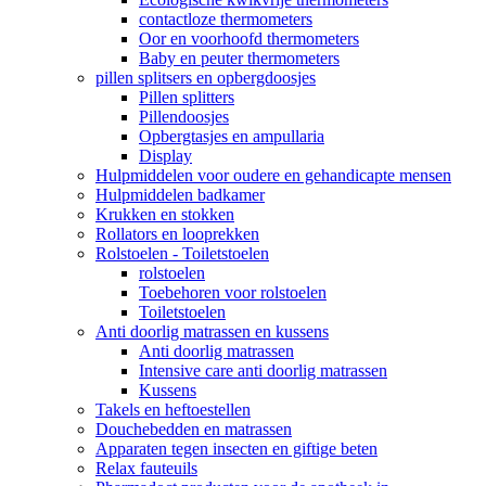
contactloze thermometers
Oor en voorhoofd thermometers
Baby en peuter thermometers
pillen splitsers en opbergdoosjes
Pillen splitters
Pillendoosjes
Opbergtasjes en ampullaria
Display
Hulpmiddelen voor oudere en gehandicapte mensen
Hulpmiddelen badkamer
Krukken en stokken
Rollators en looprekken
Rolstoelen - Toiletstoelen
rolstoelen
Toebehoren voor rolstoelen
Toiletstoelen
Anti doorlig matrassen en kussens
Anti doorlig matrassen
Intensive care anti doorlig matrassen
Kussens
Takels en heftoestellen
Douchebedden en matrassen
Apparaten tegen insecten en giftige beten
Relax fauteuils