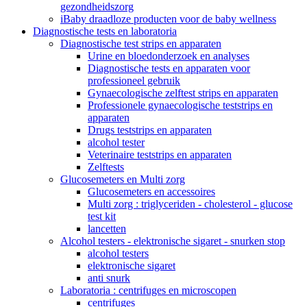
gezondheidszorg
iBaby draadloze producten voor de baby wellness
Diagnostische tests en laboratoria
Diagnostische test strips en apparaten
Urine en bloedonderzoek en analyses
Diagnostische tests en apparaten voor
professioneel gebruik
Gynaecologische zelftest strips en apparaten
Professionele gynaecologische teststrips en
apparaten
Drugs teststrips en apparaten
alcohol tester
Veterinaire teststrips en apparaten
Zelftests
Glucosemeters en Multi zorg
Glucosemeters en accessoires
Multi zorg : triglyceriden - cholesterol - glucose
test kit
lancetten
Alcohol testers - elektronische sigaret - snurken stop
alcohol testers
elektronische sigaret
anti snurk
Laboratoria : centrifuges en microscopen
centrifuges