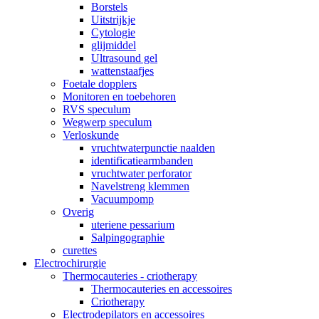
Borstels
Uitstrijkje
Cytologie
glijmiddel
Ultrasound gel
wattenstaafjes
Foetale dopplers
Monitoren en toebehoren
RVS speculum
Wegwerp speculum
Verloskunde
vruchtwaterpunctie naalden
identificatiearmbanden
vruchtwater perforator
Navelstreng klemmen
Vacuumpomp
Overig
uteriene pessarium
Salpingographie
curettes
Electrochirurgie
Thermocauteries - criotherapy
Thermocauteries en accessoires
Criotherapy
Electrodepilators en accessoires