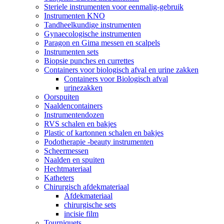
Steriele instrumenten voor eenmalig-gebruik
Instrumenten KNO
Tandheelkundige instrumenten
Gynaecologische instrumenten
Paragon en Gima messen en scalpels
Instrumenten sets
Biopsie punches en currettes
Containers voor biologisch afval en urine zakken
Containers voor Biologisch afval
urinezakken
Oorspuiten
Naaldencontainers
Instrumentendozen
RVS schalen en bakjes
Plastic of kartonnen schalen en bakjes
Podotherapie -beauty instrumenten
Scheermessen
Naalden en spuiten
Hechtmateriaal
Katheters
Chirurgisch afdekmateriaal
Afdekmateriaal
chirurgische sets
incisie film
Tourniquets