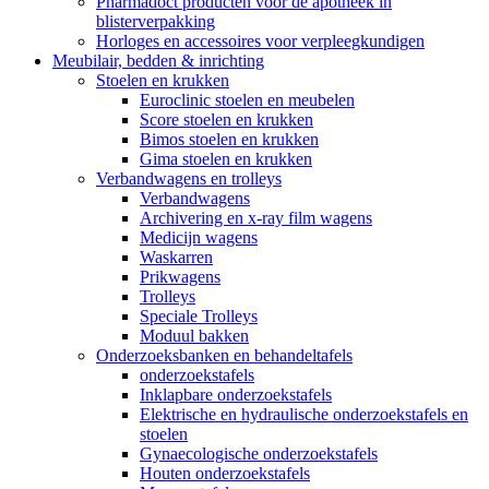
Pharmadoct producten voor de apotheek in
blisterverpakking
Horloges en accessoires voor verpleegkundigen
Meubilair, bedden & inrichting
Stoelen en krukken
Euroclinic stoelen en meubelen
Score stoelen en krukken
Bimos stoelen en krukken
Gima stoelen en krukken
Verbandwagens en trolleys
Verbandwagens
Archivering en x-ray film wagens
Medicijn wagens
Waskarren
Prikwagens
Trolleys
Speciale Trolleys
Moduul bakken
Onderzoeksbanken en behandeltafels
onderzoekstafels
Inklapbare onderzoekstafels
Elektrische en hydraulische onderzoekstafels en
stoelen
Gynaecologische onderzoekstafels
Houten onderzoekstafels