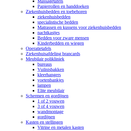
Massagetafels
Papierrollen en handdoeken
Ziekenhuisbedden en toebehoren
ziekenhuisbedden
specialistische bedden
Matrassen en kussens voor ziekenhuisbedden
nachtkastjes
Bedden voor zware mensen
Kinderbedden en wiegen
Operatietafels
Ziekenhuisafdeling brancards
Meubilair polikliniek
bureaus
Vuilnisbakken
kleerhangers
voetenbankjes
lampen
Elite meubilair
Schermen en gordijnen
1 of 2 vouwen
3 of 4 vouwen
wandmontage
gordijnen
Kasten en stellingen
Vitrine en metalen kasten