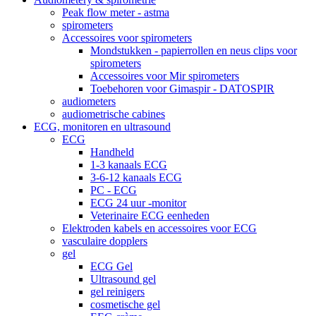
Peak flow meter - astma
spirometers
Accessoires voor spirometers
Mondstukken - papierrollen en neus clips voor
spirometers
Accessoires voor Mir spirometers
Toebehoren voor Gimaspir - DATOSPIR
audiometers
audiometrische cabines
ECG, monitoren en ultrasound
ECG
Handheld
1-3 kanaals ECG
3-6-12 kanaals ECG
PC - ECG
ECG 24 uur -monitor
Veterinaire ECG eenheden
Elektroden kabels en accessoires voor ECG
vasculaire dopplers
gel
ECG Gel
Ultrasound gel
gel reinigers
cosmetische gel