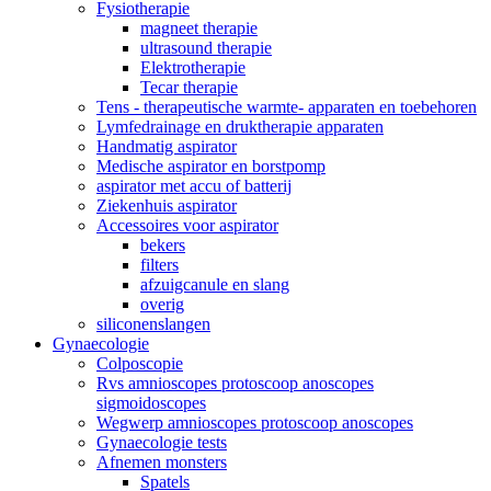
Fysiotherapie
magneet therapie
ultrasound therapie
Elektrotherapie
Tecar therapie
Tens - therapeutische warmte- apparaten en toebehoren
Lymfedrainage en druktherapie apparaten
Handmatig aspirator
Medische aspirator en borstpomp
aspirator met accu of batterij
Ziekenhuis aspirator
Accessoires voor aspirator
bekers
filters
afzuigcanule en slang
overig
siliconenslangen
Gynaecologie
Colposcopie
Rvs amnioscopes protoscoop anoscopes
sigmoidoscopes
Wegwerp amnioscopes protoscoop anoscopes
Gynaecologie tests
Afnemen monsters
Spatels