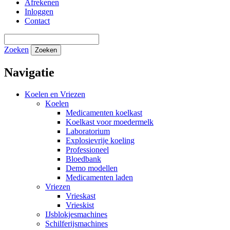
Afrekenen
Inloggen
Contact
Zoeken
Zoeken
Navigatie
Koelen en Vriezen
Koelen
Medicamenten koelkast
Koelkast voor moedermelk
Laboratorium
Explosievrije koeling
Professioneel
Bloedbank
Demo modellen
Medicamenten laden
Vriezen
Vrieskast
Vrieskist
IJsblokjesmachines
Schilferijsmachines