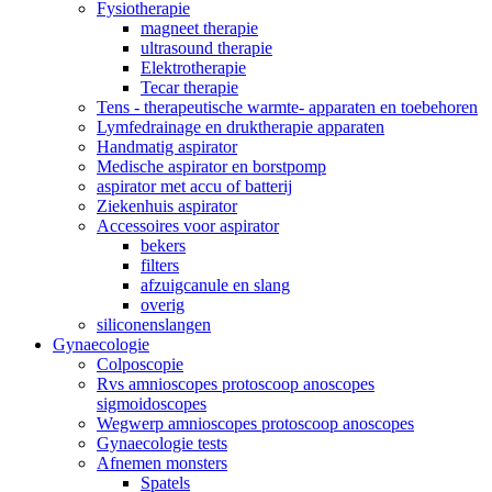
Fysiotherapie
magneet therapie
ultrasound therapie
Elektrotherapie
Tecar therapie
Tens - therapeutische warmte- apparaten en toebehoren
Lymfedrainage en druktherapie apparaten
Handmatig aspirator
Medische aspirator en borstpomp
aspirator met accu of batterij
Ziekenhuis aspirator
Accessoires voor aspirator
bekers
filters
afzuigcanule en slang
overig
siliconenslangen
Gynaecologie
Colposcopie
Rvs amnioscopes protoscoop anoscopes
sigmoidoscopes
Wegwerp amnioscopes protoscoop anoscopes
Gynaecologie tests
Afnemen monsters
Spatels