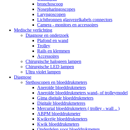
bronchoscoop
Nosepharingoscopes
Laryngoscopen
Lichtbronnen glasvezelkabels connectors
Camera - monitors en accessoires
Medische verlichting
Diagnose en onderzoek
Plafond en wand
Trolley
Rails en klemmen
Accessoires
Chirurgische halogeen lampen
Chirurgische LED lampen
Ultra violet lampen
Diagnose
Stethoscopen en bloeddrukmeters
Aneroïde bloeddrukmeters
Aneroïde bloeddrukmeters wand- of trolleymodel
Gima digitale bloeddrukmeters
Digitale bloeddrukmeteres
Mercurial bloeddrukmeters ( trolley - wall .. )
ABPM bloeddrukmeter
Kwikvrije bloeddrukmeters
Kwik bloeddrukmeters
Onderdelen voor bloeddrukmeters