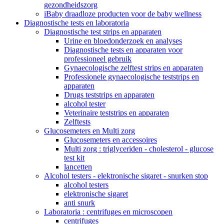
gezondheidszorg
iBaby draadloze producten voor de baby wellness
Diagnostische tests en laboratoria
Diagnostische test strips en apparaten
Urine en bloedonderzoek en analyses
Diagnostische tests en apparaten voor
professioneel gebruik
Gynaecologische zelftest strips en apparaten
Professionele gynaecologische teststrips en
apparaten
Drugs teststrips en apparaten
alcohol tester
Veterinaire teststrips en apparaten
Zelftests
Glucosemeters en Multi zorg
Glucosemeters en accessoires
Multi zorg : triglyceriden - cholesterol - glucose
test kit
lancetten
Alcohol testers - elektronische sigaret - snurken stop
alcohol testers
elektronische sigaret
anti snurk
Laboratoria : centrifuges en microscopen
centrifuges