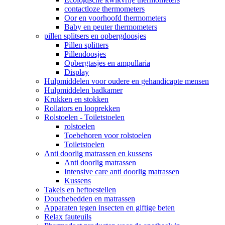
contactloze thermometers
Oor en voorhoofd thermometers
Baby en peuter thermometers
pillen splitsers en opbergdoosjes
Pillen splitters
Pillendoosjes
Opbergtasjes en ampullaria
Display
Hulpmiddelen voor oudere en gehandicapte mensen
Hulpmiddelen badkamer
Krukken en stokken
Rollators en looprekken
Rolstoelen - Toiletstoelen
rolstoelen
Toebehoren voor rolstoelen
Toiletstoelen
Anti doorlig matrassen en kussens
Anti doorlig matrassen
Intensive care anti doorlig matrassen
Kussens
Takels en heftoestellen
Douchebedden en matrassen
Apparaten tegen insecten en giftige beten
Relax fauteuils