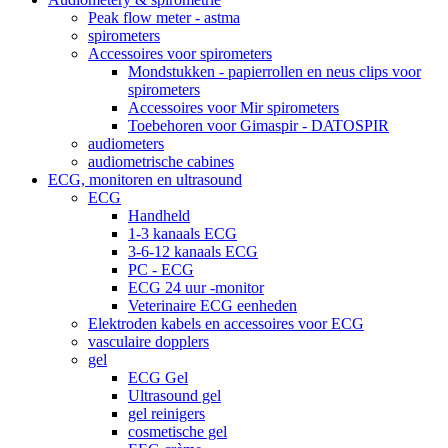
Peak flow meter - astma
spirometers
Accessoires voor spirometers
Mondstukken - papierrollen en neus clips voor
spirometers
Accessoires voor Mir spirometers
Toebehoren voor Gimaspir - DATOSPIR
audiometers
audiometrische cabines
ECG, monitoren en ultrasound
ECG
Handheld
1-3 kanaals ECG
3-6-12 kanaals ECG
PC - ECG
ECG 24 uur -monitor
Veterinaire ECG eenheden
Elektroden kabels en accessoires voor ECG
vasculaire dopplers
gel
ECG Gel
Ultrasound gel
gel reinigers
cosmetische gel