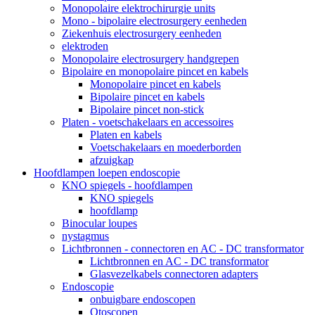
Monopolaire elektrochirurgie units
Mono - bipolaire electrosurgery eenheden
Ziekenhuis electrosurgery eenheden
elektroden
Monopolaire electrosurgery handgrepen
Bipolaire en monopolaire pincet en kabels
Monopolaire pincet en kabels
Bipolaire pincet en kabels
Bipolaire pincet non-stick
Platen - voetschakelaars en accessoires
Platen en kabels
Voetschakelaars en moederborden
afzuigkap
Hoofdlampen loepen endoscopie
KNO spiegels - hoofdlampen
KNO spiegels
hoofdlamp
Binocular loupes
nystagmus
Lichtbronnen - connectoren en AC - DC transformator
Lichtbronnen en AC - DC transformator
Glasvezelkabels connectoren adapters
Endoscopie
onbuigbare endoscopen
Otoscopen