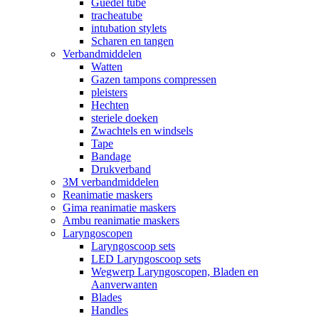
Guedel tube
tracheatube
intubation stylets
Scharen en tangen
Verbandmiddelen
Watten
Gazen tampons compressen
pleisters
Hechten
steriele doeken
Zwachtels en windsels
Tape
Bandage
Drukverband
3M verbandmiddelen
Reanimatie maskers
Gima reanimatie maskers
Ambu reanimatie maskers
Laryngoscopen
Laryngoscoop sets
LED Laryngoscoop sets
Wegwerp Laryngoscopen, Bladen en
Aanverwanten
Blades
Handles