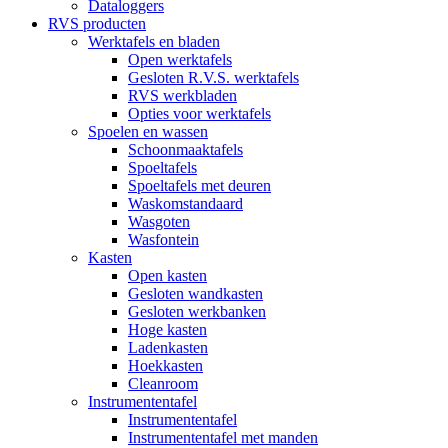
Dataloggers
RVS producten
Werktafels en bladen
Open werktafels
Gesloten R.V.S. werktafels
RVS werkbladen
Opties voor werktafels
Spoelen en wassen
Schoonmaaktafels
Spoeltafels
Spoeltafels met deuren
Waskomstandaard
Wasgoten
Wasfontein
Kasten
Open kasten
Gesloten wandkasten
Gesloten werkbanken
Hoge kasten
Ladenkasten
Hoekkasten
Cleanroom
Instrumententafel
Instrumententafel
Instrumententafel met manden