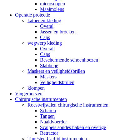
microscopen
Maalmolens
Operatie protectie
katoenen kleding
Overal
Jassen en broeken
Caps
wegwerp kleding
Overall
Caps
Beschermende schoenhoezen
Slabbetje
Maskers en veiligheidsbrillen
Maskers
Veiligheidsbrillen
klompen
Vingerhoezen
Chirurgische instrumenten
Roestvrijstalen chirurgische instrumenten
Scharen
Tangen
Naaldvoerder
Scalpels sondes haken en overige
Retractor
Tungsten Carbid instrumenten