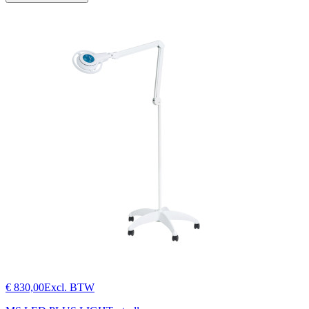
€ 830,00
Excl. BTW