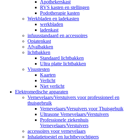
Apothekerskast
RVS kasten en stellingen
Podotherapie kasten
Werkbladen en ladekasten
werkbladen
ladenkast
infuusstandaard en accessoires
Opiatenkast
Afvalbakken
lichtbakken
Standaard lichtbakken
Ultra platte lichtbakken
Visustesten
Kaarten
Verlicht
Niet verlicht
Elektromedische apparaten
Vernevelaars/Verstuivers voor professioneel en
thuisgebruik
Vernevelaars/Versuivers voor Thuisgebuik
Ultrasone Vernevelaars/Verstuivers
Professionele ziekenhuis
Vernevelaars/Verstuivers
accessoires voor vernevelaars
Inhalatietoestel en luchtbevochtigers