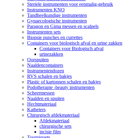
Steriele instrumenten voor eenmalig-gebruik
Instrumenten KNO
Tandheelkundige instrumenten
Gynaecologische instrumenten
Paragon en Gima messen en scalpels
Instrumenten sets
Biopsie punches en currettes
Containers voor biologisch afval en urine zakken
Containers voor Biologisch afval
urinezakken
Oorspuiten
Naaldencontainers
Instrumentendozen
RVS schalen en bakjes
Plastic of kartonnen schalen en bakjes
Podotherapie -beauty instrumenten
Scheermessen
Naalden en spuiten
Hechtmateriaal
Katheters
Chirurgisch afdekmateriaal
Afdekmateriaal
chirurgische sets
incisie film
Tourniquets