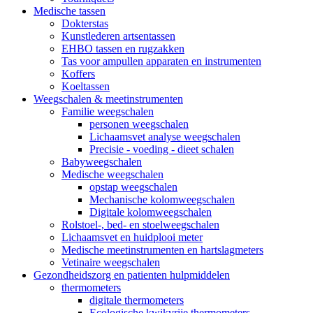
Medische tassen
Dokterstas
Kunstlederen artsentassen
EHBO tassen en rugzakken
Tas voor ampullen apparaten en instrumenten
Koffers
Koeltassen
Weegschalen & meetinstrumenten
Familie weegschalen
personen weegschalen
Lichaamsvet analyse weegschalen
Precisie - voeding - dieet schalen
Babyweegschalen
Medische weegschalen
opstap weegschalen
Mechanische kolomweegschalen
Digitale kolomweegschalen
Rolstoel-, bed- en stoelweegschalen
Lichaamsvet en huidplooi meter
Medische meetinstrumenten en hartslagmeters
Vetinaire weegschalen
Gezondheidszorg en patienten hulpmiddelen
thermometers
digitale thermometers
Ecologische kwikvrije thermometers