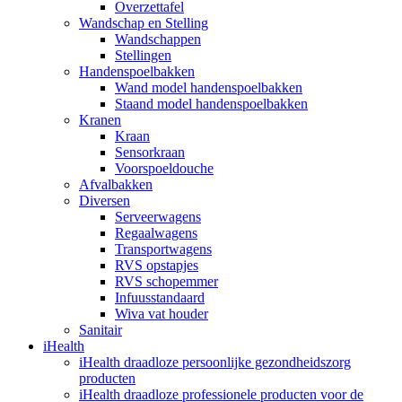
Overzettafel
Wandschap en Stelling
Wandschappen
Stellingen
Handenspoelbakken
Wand model handenspoelbakken
Staand model handenspoelbakken
Kranen
Kraan
Sensorkraan
Voorspoeldouche
Afvalbakken
Diversen
Serveerwagens
Regaalwagens
Transportwagens
RVS opstapjes
RVS schopemmer
Infuusstandaard
Wiva vat houder
Sanitair
iHealth
iHealth draadloze persoonlijke gezondheidszorg
producten
iHealth draadloze professionele producten voor de