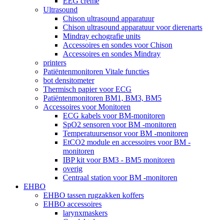
EEG crème
Ultrasound
Chison ultrasound apparatuur
Chison ultrasound apparatuur voor dierenarts
Mindray echografie units
Accessoires en sondes voor Chison
Accessoires en sondes Mindray
printers
Patiëntenmonitoren Vitale functies
bot densitometer
Thermisch papier voor ECG
Patiëntenmonitoren BM1, BM3, BM5
Accessoires voor Monitoren
ECG kabels voor BM-monitoren
SpO2 sensoren voor BM -monitoren
Temperatuursensor voor BM -monitoren
EtCO2 module en accessoires voor BM -
monitoren
IBP kit voor BM3 - BM5 monitoren
overig
Centraal station voor BM -monitoren
EHBO
EHBO tassen rugzakken koffers
EHBO accessoires
larynxmaskers