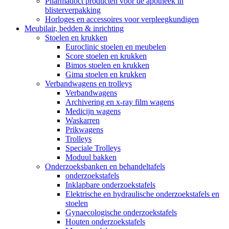
Pharmadoct producten voor de apotheek in
blisterverpakking
Horloges en accessoires voor verpleegkundigen
Meubilair, bedden & inrichting
Stoelen en krukken
Euroclinic stoelen en meubelen
Score stoelen en krukken
Bimos stoelen en krukken
Gima stoelen en krukken
Verbandwagens en trolleys
Verbandwagens
Archivering en x-ray film wagens
Medicijn wagens
Waskarren
Prikwagens
Trolleys
Speciale Trolleys
Moduul bakken
Onderzoeksbanken en behandeltafels
onderzoekstafels
Inklapbare onderzoekstafels
Elektrische en hydraulische onderzoekstafels en
stoelen
Gynaecologische onderzoekstafels
Houten onderzoekstafels