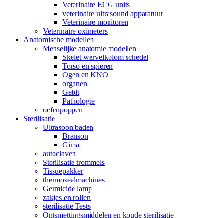
Veterinaire ECG units
veterinaire ultrasound apparatuur
Veterinaire monitoren
Veterinaire oximeters
Anatomische modellen
Menselijke anatomie modellen
Skelet wervelkolom schedel
Torso en spieren
Ogen en KNO
organen
Gebit
Pathologie
oefenpoppen
Sterilisatie
Ultrasoon baden
Branson
Gima
autoclaven
Sterilisatie trommels
Tissuepakker
thermosealmachines
Germicide lamp
zakjes en rollen
sterilisatie Tests
Ontsmettingsmiddelen en koude sterilisatie