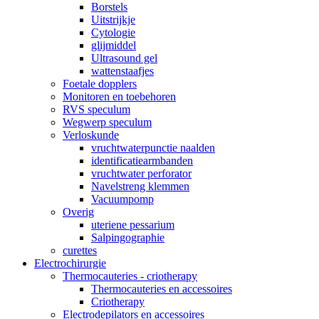
Borstels
Uitstrijkje
Cytologie
glijmiddel
Ultrasound gel
wattenstaafjes
Foetale dopplers
Monitoren en toebehoren
RVS speculum
Wegwerp speculum
Verloskunde
vruchtwaterpunctie naalden
identificatiearmbanden
vruchtwater perforator
Navelstreng klemmen
Vacuumpomp
Overig
uteriene pessarium
Salpingographie
curettes
Electrochirurgie
Thermocauteries - criotherapy
Thermocauteries en accessoires
Criotherapy
Electrodepilators en accessoires