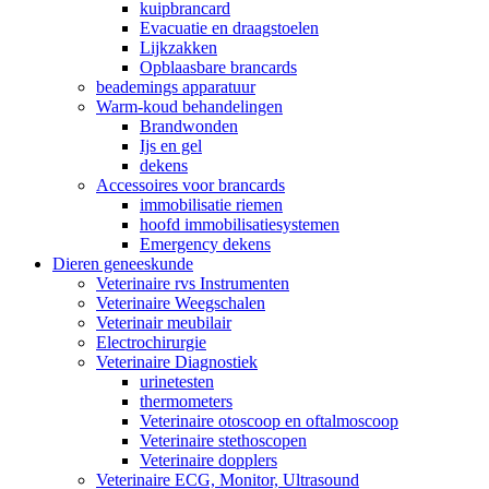
kuipbrancard
Evacuatie en draagstoelen
Lijkzakken
Opblaasbare brancards
beademings apparatuur
Warm-koud behandelingen
Brandwonden
Ijs en gel
dekens
Accessoires voor brancards
immobilisatie riemen
hoofd immobilisatiesystemen
Emergency dekens
Dieren geneeskunde
Veterinaire rvs Instrumenten
Veterinaire Weegschalen
Veterinair meubilair
Electrochirurgie
Veterinaire Diagnostiek
urinetesten
thermometers
Veterinaire otoscoop en oftalmoscoop
Veterinaire stethoscopen
Veterinaire dopplers
Veterinaire ECG, Monitor, Ultrasound