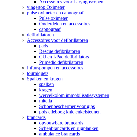
Accessoires voor Laryngoscopen
vingertop Oximeter
pulse oximeter en capnograaf
Pulse oximeter
Onderdelen en accessoires
capnograaf
defibrillatoren
Accessoires voor defibrillatoren
pads
Rescue defibrilatoren
CU en I-Pad defibrillators
Primedic defibrilatoren
Infuuspompen en accessoires
tourniquets
Spalken en kragen
spalken
kragen
wervelkolom immobilisatiesystemen
mitella
Schoenbeschermer voor gips
pols elleboog knie enkelsteunen
brancards
opvouwbare brancards
Schepbrancards en rugplanken
ambulance brancards