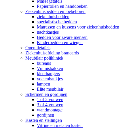
Massagetafels
Papierrollen en handdoeken
Ziekenhuisbedden en toebehoren
ziekenhuisbedden
specialistische bedden
Matrassen en kussens voor ziekenhuisbedden
nachtkastjes
Bedden voor zware mensen
Kinderbedden en wiegen
Operatietafels
Ziekenhuisafdeling brancards
Meubilair polikliniek
bureaus
Vuilnisbakken
kleerhangers
voetenbankjes
lampen
Elite meubilair
Schermen en gordijnen
1 of 2 vouwen
3 of 4 vouwen
wandmontage
gordijnen
Kasten en stellingen
Vitrine en metalen kasten