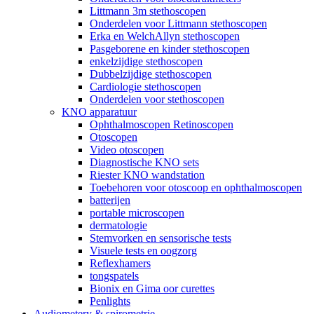
Littmann 3m stethoscopen
Onderdelen voor Littmann stethoscopen
Erka en WelchAllyn stethoscopen
Pasgeborene en kinder stethoscopen
enkelzijdige stethoscopen
Dubbelzijdige stethoscopen
Cardiologie stethoscopen
Onderdelen voor stethoscopen
KNO apparatuur
Ophthalmoscopen Retinoscopen
Otoscopen
Video otoscopen
Diagnostische KNO sets
Riester KNO wandstation
Toebehoren voor otoscoop en ophthalmoscopen
batterijen
portable microscopen
dermatologie
Stemvorken en sensorische tests
Visuele tests en oogzorg
Reflexhamers
tongspatels
Bionix en Gima oor curettes
Penlights
Audiometery & spirometrie