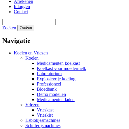
Afrekenen
Inloggen
Contact
Zoeken
Zoeken
Navigatie
Koelen en Vriezen
Koelen
Medicamenten koelkast
Koelkast voor moedermelk
Laboratorium
Explosievrije koeling
Professioneel
Bloedbank
Demo modellen
Medicamenten laden
Vriezen
Vrieskast
Vrieskist
IJsblokjesmachines
Schilferijsmachines