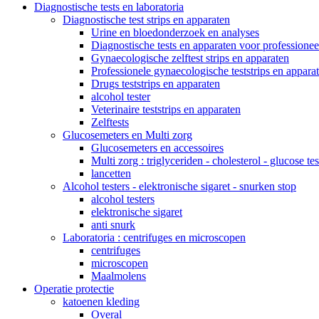
Diagnostische tests en laboratoria
Diagnostische test strips en apparaten
Urine en bloedonderzoek en analyses
Diagnostische tests en apparaten voor professionee
Gynaecologische zelftest strips en apparaten
Professionele gynaecologische teststrips en appara
Drugs teststrips en apparaten
alcohol tester
Veterinaire teststrips en apparaten
Zelftests
Glucosemeters en Multi zorg
Glucosemeters en accessoires
Multi zorg : triglyceriden - cholesterol - glucose tes
lancetten
Alcohol testers - elektronische sigaret - snurken stop
alcohol testers
elektronische sigaret
anti snurk
Laboratoria : centrifuges en microscopen
centrifuges
microscopen
Maalmolens
Operatie protectie
katoenen kleding
Overal