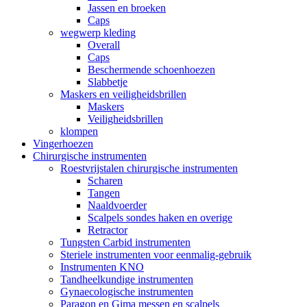
Jassen en broeken
Caps
wegwerp kleding
Overall
Caps
Beschermende schoenhoezen
Slabbetje
Maskers en veiligheidsbrillen
Maskers
Veiligheidsbrillen
klompen
Vingerhoezen
Chirurgische instrumenten
Roestvrijstalen chirurgische instrumenten
Scharen
Tangen
Naaldvoerder
Scalpels sondes haken en overige
Retractor
Tungsten Carbid instrumenten
Steriele instrumenten voor eenmalig-gebruik
Instrumenten KNO
Tandheelkundige instrumenten
Gynaecologische instrumenten
Paragon en Gima messen en scalpels