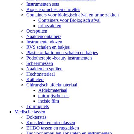
Instrumenten sets
Biopsie punches en currettes
Containers voor biologisch afval en urine zakken
Containers voor Biologisch afval
urinezakken
Oorspuiten
Naaldencontainers
Instrumentendozen
RVS schalen en bakjes
Plastic of kartonnen schalen en bakjes
Podotherapie -beauty instrumenten
Scheermessen
Naalden en spuiten
Hechtmateriaal
Katheters
Chirurgisch afdekmateriaal
Afdekmateriaal
chirurgische sets
incisie film
Tourniquets
Medische tassen
Dokterstas
Kunstlederen artsentassen
EHBO tassen en rugzakken
Tas voor ampullen apparaten en instrumenten