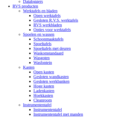
Dataloggers
RVS producten
Werktafels en bladen
Open werktafels
Gesloten R.V.S. werktafels
RVS werkbladen
Opties voor werktafels
Spoelen en wassen
Schoonmaaktafels
Spoeltafels
Spoeltafels met deuren
Waskomstandaard
Wasgoten
Wasfontein
Kasten
Open kasten
Gesloten wandkasten
Gesloten werkbanken
Hoge kasten
Ladenkasten
Hoekkasten
Cleanroom
Instrumententafel
Instrumententafel
Instrumententafel met manden