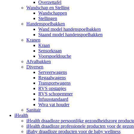
Overzettafel
Wandschap en Stelling
Wandschappen
Stellingen
Handenspoelbakken
Wand model handenspoelbakken
Staand model handenspoelbakken
Kranen
Kraan
Sensorkraan
Voorspoeldouche
Afvalbakken
Diversen
Serveerwagens
Regaalwagens
Transportwagens
RVS opstapjes
RVS schopemmer
Infuusstandaard
Wiva vat houder
Sanitair
iHealth
iHealth draadloze persoonlijke gezondheidszorg product
iHealth draadloze professionele producten voor de gezo
iBaby draadloze producten voor de baby wellness