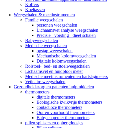
Koffers
Koeltassen
Weegschalen & meetinstrumenten
Familie weegschalen
personen weegschalen
Lichaamsvet analyse weegschalen
Precisie - voeding - dieet schalen
Babyweegschalen
Medische weegschalen
opstap weegschalen
Mechanische kolomweegschalen
Digitale kolomweegschalen
Rolstoel-, bed- en stoelweegschalen
Lichaamsvet en huidplooi meter
Medische meetinstrumenten en hartslagmeters
Vetinaire weegschalen
Gezondheidszorg en patienten hulpmiddelen
thermometers
digitale thermometers
Ecologische kwikvrije thermometers
contactloze thermometers
Oor en voorhoofd thermometers
Baby en peuter thermometers
pillen splitsers en opbergdoosjes
Pillen splitters