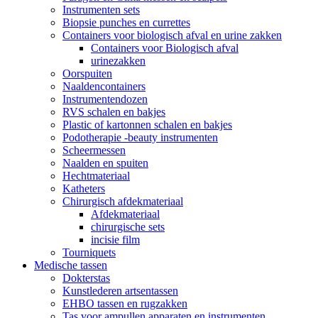
Instrumenten sets
Biopsie punches en currettes
Containers voor biologisch afval en urine zakken
Containers voor Biologisch afval
urinezakken
Oorspuiten
Naaldencontainers
Instrumentendozen
RVS schalen en bakjes
Plastic of kartonnen schalen en bakjes
Podotherapie -beauty instrumenten
Scheermessen
Naalden en spuiten
Hechtmateriaal
Katheters
Chirurgisch afdekmateriaal
Afdekmateriaal
chirurgische sets
incisie film
Tourniquets
Medische tassen
Dokterstas
Kunstlederen artsentassen
EHBO tassen en rugzakken
Tas voor ampullen apparaten en instrumenten