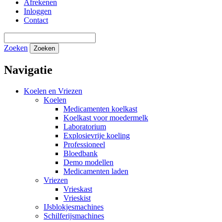
Afrekenen
Inloggen
Contact
Zoeken
Zoeken
Navigatie
Koelen en Vriezen
Koelen
Medicamenten koelkast
Koelkast voor moedermelk
Laboratorium
Explosievrije koeling
Professioneel
Bloedbank
Demo modellen
Medicamenten laden
Vriezen
Vrieskast
Vrieskist
IJsblokjesmachines
Schilferijsmachines