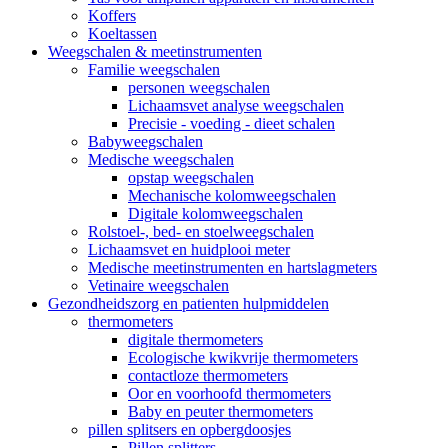
Koffers
Koeltassen
Weegschalen & meetinstrumenten
Familie weegschalen
personen weegschalen
Lichaamsvet analyse weegschalen
Precisie - voeding - dieet schalen
Babyweegschalen
Medische weegschalen
opstap weegschalen
Mechanische kolomweegschalen
Digitale kolomweegschalen
Rolstoel-, bed- en stoelweegschalen
Lichaamsvet en huidplooi meter
Medische meetinstrumenten en hartslagmeters
Vetinaire weegschalen
Gezondheidszorg en patienten hulpmiddelen
thermometers
digitale thermometers
Ecologische kwikvrije thermometers
contactloze thermometers
Oor en voorhoofd thermometers
Baby en peuter thermometers
pillen splitsers en opbergdoosjes
Pillen splitters