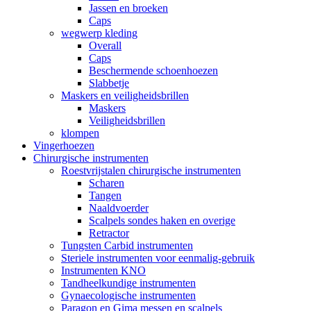
Jassen en broeken
Caps
wegwerp kleding
Overall
Caps
Beschermende schoenhoezen
Slabbetje
Maskers en veiligheidsbrillen
Maskers
Veiligheidsbrillen
klompen
Vingerhoezen
Chirurgische instrumenten
Roestvrijstalen chirurgische instrumenten
Scharen
Tangen
Naaldvoerder
Scalpels sondes haken en overige
Retractor
Tungsten Carbid instrumenten
Steriele instrumenten voor eenmalig-gebruik
Instrumenten KNO
Tandheelkundige instrumenten
Gynaecologische instrumenten
Paragon en Gima messen en scalpels