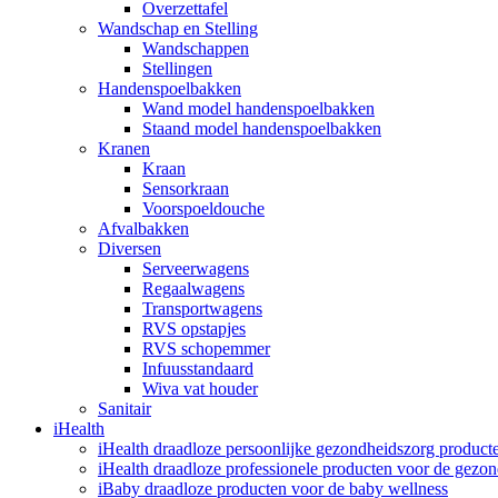
Overzettafel
Wandschap en Stelling
Wandschappen
Stellingen
Handenspoelbakken
Wand model handenspoelbakken
Staand model handenspoelbakken
Kranen
Kraan
Sensorkraan
Voorspoeldouche
Afvalbakken
Diversen
Serveerwagens
Regaalwagens
Transportwagens
RVS opstapjes
RVS schopemmer
Infuusstandaard
Wiva vat houder
Sanitair
iHealth
iHealth draadloze persoonlijke gezondheidszorg product
iHealth draadloze professionele producten voor de gezo
iBaby draadloze producten voor de baby wellness