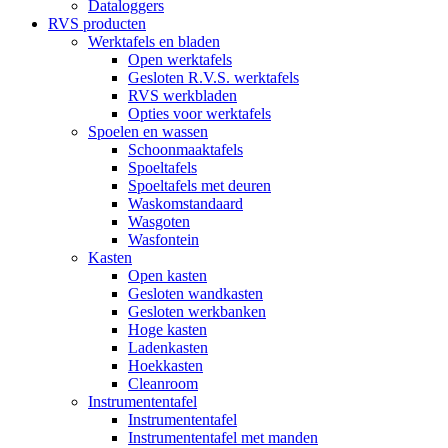
Dataloggers
RVS producten
Werktafels en bladen
Open werktafels
Gesloten R.V.S. werktafels
RVS werkbladen
Opties voor werktafels
Spoelen en wassen
Schoonmaaktafels
Spoeltafels
Spoeltafels met deuren
Waskomstandaard
Wasgoten
Wasfontein
Kasten
Open kasten
Gesloten wandkasten
Gesloten werkbanken
Hoge kasten
Ladenkasten
Hoekkasten
Cleanroom
Instrumententafel
Instrumententafel
Instrumententafel met manden