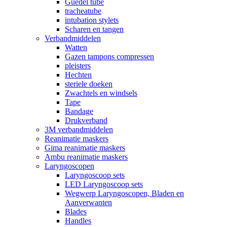
Guedel tube
tracheatube
intubation stylets
Scharen en tangen
Verbandmiddelen
Watten
Gazen tampons compressen
pleisters
Hechten
steriele doeken
Zwachtels en windsels
Tape
Bandage
Drukverband
3M verbandmiddelen
Reanimatie maskers
Gima reanimatie maskers
Ambu reanimatie maskers
Laryngoscopen
Laryngoscoop sets
LED Laryngoscoop sets
Wegwerp Laryngoscopen, Bladen en
Aanverwanten
Blades
Handles