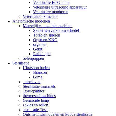
Veterinaire ECG units
veterinaire ultrasound apparatuur
Veterinaire monitoren
Veterinaire oximeters
Anatomische modellen
Menselijke anatomie modellen
Skelet wervelkolom schedel
Torso en spieren
Ogen en KNO
organen
Gebit
Pathologie
oefenpoppen
Sterilisatie
Ultrasoon baden
Branson
Gima
autoclaven
Sterilisatie trommels
Tissuepakker
thermosealmachines
Germicide lamp
zakjes en rollen
sterilisatie Tests
Ontsmettingsmiddelen en koude sterilisatie