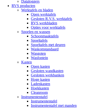
Dataloggers
RVS producten
Werktafels en bladen
Open werktafels
Gesloten R.V.S. werktafels
RVS werkbladen
Opties voor werktafels
Spoelen en wassen
Schoonmaaktafels
Spoeltafels
Spoeltafels met deuren
Waskomstandaard
Wasgoten
Wasfontein
Kasten
Open kasten
Gesloten wandkasten
Gesloten werkbanken
Hoge kasten
Ladenkasten
Hoekkasten
Cleanroom
Instrumententafel
Instrumententafel
Instrumententafel met manden