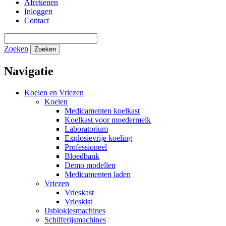
Afrekenen
Inloggen
Contact
Zoeken
Zoeken
Navigatie
Koelen en Vriezen
Koelen
Medicamenten koelkast
Koelkast voor moedermelk
Laboratorium
Explosievrije koeling
Professioneel
Bloedbank
Demo modellen
Medicamenten laden
Vriezen
Vrieskast
Vrieskist
IJsblokjesmachines
Schilferijsmachines