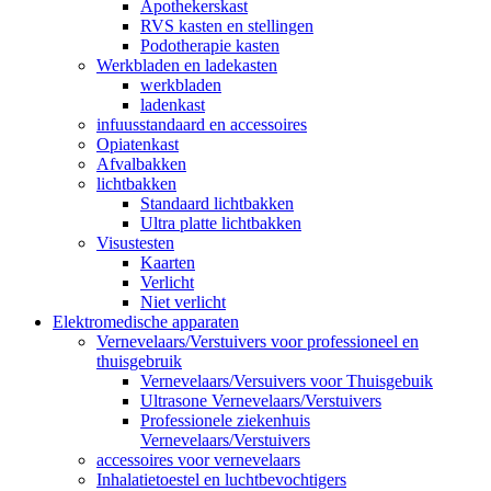
Apothekerskast
RVS kasten en stellingen
Podotherapie kasten
Werkbladen en ladekasten
werkbladen
ladenkast
infuusstandaard en accessoires
Opiatenkast
Afvalbakken
lichtbakken
Standaard lichtbakken
Ultra platte lichtbakken
Visustesten
Kaarten
Verlicht
Niet verlicht
Elektromedische apparaten
Vernevelaars/Verstuivers voor professioneel en
thuisgebruik
Vernevelaars/Versuivers voor Thuisgebuik
Ultrasone Vernevelaars/Verstuivers
Professionele ziekenhuis
Vernevelaars/Verstuivers
accessoires voor vernevelaars
Inhalatietoestel en luchtbevochtigers