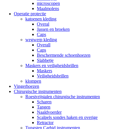
microscopen
Maalmolens
Operatie protectie
katoenen kleding
Overal
Jassen en broeken
Caps
wegwerp kleding
Overall
Caps
Beschermende schoenhoezen
Slabbetje
Maskers en veiligheidsbrillen
Maskers
Veiligheidsbrillen
klompen
Vingerhoezen
Chirurgische instrumenten
Roestvrijstalen chirurgische instrumenten
Scharen
Tangen
Naaldvoerder
Scalpels sondes haken en overige
Retractor
Tungsten Carbid instrumenten