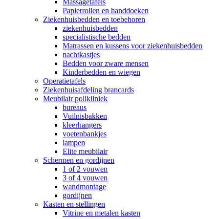
Massagetafels
Papierrollen en handdoeken
Ziekenhuisbedden en toebehoren
ziekenhuisbedden
specialistische bedden
Matrassen en kussens voor ziekenhuisbedden
nachtkastjes
Bedden voor zware mensen
Kinderbedden en wiegen
Operatietafels
Ziekenhuisafdeling brancards
Meubilair polikliniek
bureaus
Vuilnisbakken
kleerhangers
voetenbankjes
lampen
Elite meubilair
Schermen en gordijnen
1 of 2 vouwen
3 of 4 vouwen
wandmontage
gordijnen
Kasten en stellingen
Vitrine en metalen kasten