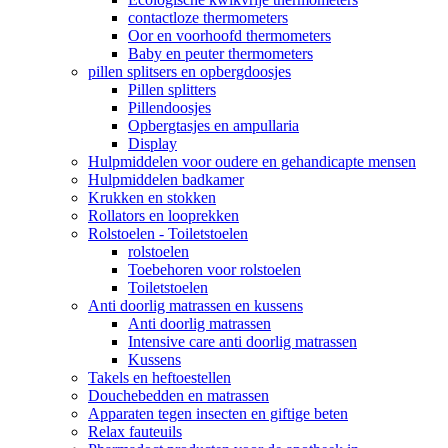
contactloze thermometers
Oor en voorhoofd thermometers
Baby en peuter thermometers
pillen splitsers en opbergdoosjes
Pillen splitters
Pillendoosjes
Opbergtasjes en ampullaria
Display
Hulpmiddelen voor oudere en gehandicapte mensen
Hulpmiddelen badkamer
Krukken en stokken
Rollators en looprekken
Rolstoelen - Toiletstoelen
rolstoelen
Toebehoren voor rolstoelen
Toiletstoelen
Anti doorlig matrassen en kussens
Anti doorlig matrassen
Intensive care anti doorlig matrassen
Kussens
Takels en heftoestellen
Douchebedden en matrassen
Apparaten tegen insecten en giftige beten
Relax fauteuils