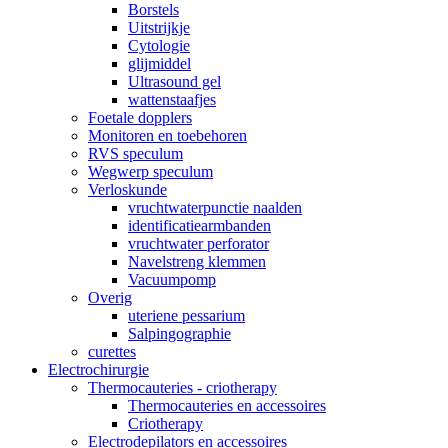
Borstels
Uitstrijkje
Cytologie
glijmiddel
Ultrasound gel
wattenstaafjes
Foetale dopplers
Monitoren en toebehoren
RVS speculum
Wegwerp speculum
Verloskunde
vruchtwaterpunctie naalden
identificatiearmbanden
vruchtwater perforator
Navelstreng klemmen
Vacuumpomp
Overig
uteriene pessarium
Salpingographie
curettes
Electrochirurgie
Thermocauteries - criotherapy
Thermocauteries en accessoires
Criotherapy
Electrodepilators en accessoires