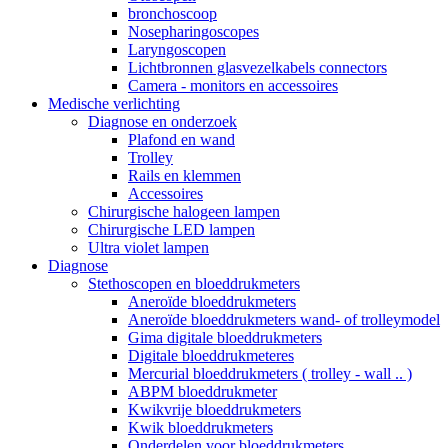
bronchoscoop
Nosepharingoscopes
Laryngoscopen
Lichtbronnen glasvezelkabels connectors
Camera - monitors en accessoires
Medische verlichting
Diagnose en onderzoek
Plafond en wand
Trolley
Rails en klemmen
Accessoires
Chirurgische halogeen lampen
Chirurgische LED lampen
Ultra violet lampen
Diagnose
Stethoscopen en bloeddrukmeters
Aneroïde bloeddrukmeters
Aneroïde bloeddrukmeters wand- of trolleymodel
Gima digitale bloeddrukmeters
Digitale bloeddrukmeteres
Mercurial bloeddrukmeters ( trolley - wall .. )
ABPM bloeddrukmeter
Kwikvrije bloeddrukmeters
Kwik bloeddrukmeters
Onderdelen voor bloeddrukmeters