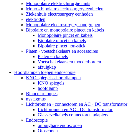
Monopolaire elektrochirurgie units
Mono - bipolaire electrosurgery eenheden
Ziekenhuis electrosurgery eenheden
elektroden
Monopolaire electrosurgery handgrepen
Bipolaire en monopolaire pincet en kabels
Monopolaire pincet en kabels
Bipolaire pincet en kabels
Bipolaire pincet non-stick
Platen - voetschakelaars en accessoires
Platen en kabels
Voetschakelaars en moederborden
afzuigkap
Hoofdlampen loepen endoscopie
KNO spiegels - hoofdlampen
KNO spiegels
hoofdlamp
Binocular loupes
nystagmus
Lichtbronnen - connectoren en AC - DC transformator
Lichtbronnen en AC - DC transformator
Glasvezelkabels connectoren adapters
Endoscopie
onbuigbare endoscopen
Otoscopen