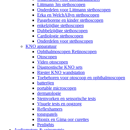
Littmann 3m stethoscopen
Onderdelen voor Littmann stethoscopen
Erka en WelchAllyn stethoscopen
Pasgeborene en kinder stethoscopen
enkelzijdige stethoscopen
Dubbelzijdige stethoscopen
Cardiologie stethoscopen
Onderdelen voor stethoscopen
KNO apparatuur
Ophthalmoscopen Retinoscopen
Otoscopen
Video otoscopen
Diagnostische KNO sets
Riester KNO wandstation
Toebehoren voor otoscoop en ophthalmoscopen
batterijen
portable microscopen
dermatologie
Stemvorken en sensorische tests
Visuele tests en oogzorg
Reflexhamers
tongspatels
Bionix en Gima oor curettes
Penlights
Audiometery & spirometrie