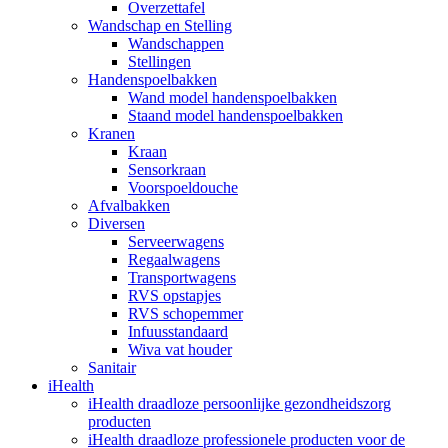
Overzettafel
Wandschap en Stelling
Wandschappen
Stellingen
Handenspoelbakken
Wand model handenspoelbakken
Staand model handenspoelbakken
Kranen
Kraan
Sensorkraan
Voorspoeldouche
Afvalbakken
Diversen
Serveerwagens
Regaalwagens
Transportwagens
RVS opstapjes
RVS schopemmer
Infuusstandaard
Wiva vat houder
Sanitair
iHealth
iHealth draadloze persoonlijke gezondheidszorg
producten
iHealth draadloze professionele producten voor de