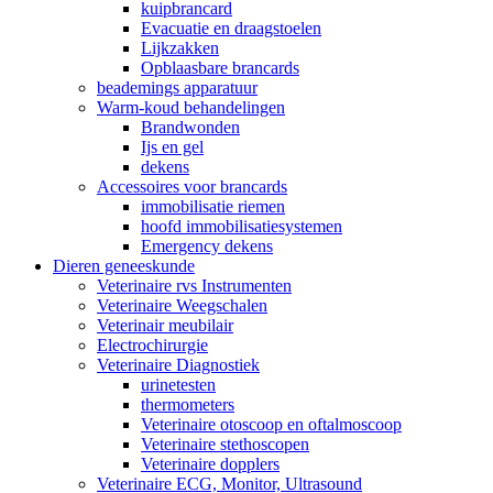
kuipbrancard
Evacuatie en draagstoelen
Lijkzakken
Opblaasbare brancards
beademings apparatuur
Warm-koud behandelingen
Brandwonden
Ijs en gel
dekens
Accessoires voor brancards
immobilisatie riemen
hoofd immobilisatiesystemen
Emergency dekens
Dieren geneeskunde
Veterinaire rvs Instrumenten
Veterinaire Weegschalen
Veterinair meubilair
Electrochirurgie
Veterinaire Diagnostiek
urinetesten
thermometers
Veterinaire otoscoop en oftalmoscoop
Veterinaire stethoscopen
Veterinaire dopplers
Veterinaire ECG, Monitor, Ultrasound