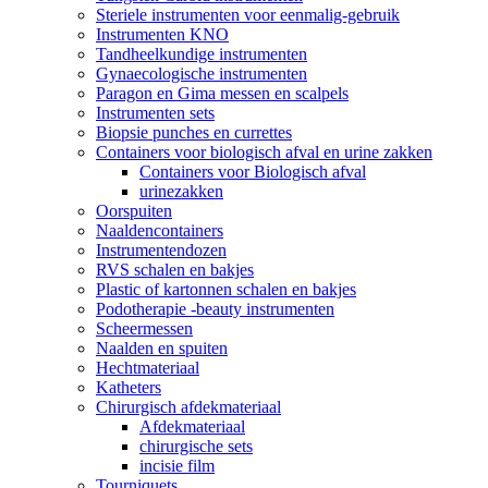
Steriele instrumenten voor eenmalig-gebruik
Instrumenten KNO
Tandheelkundige instrumenten
Gynaecologische instrumenten
Paragon en Gima messen en scalpels
Instrumenten sets
Biopsie punches en currettes
Containers voor biologisch afval en urine zakken
Containers voor Biologisch afval
urinezakken
Oorspuiten
Naaldencontainers
Instrumentendozen
RVS schalen en bakjes
Plastic of kartonnen schalen en bakjes
Podotherapie -beauty instrumenten
Scheermessen
Naalden en spuiten
Hechtmateriaal
Katheters
Chirurgisch afdekmateriaal
Afdekmateriaal
chirurgische sets
incisie film
Tourniquets