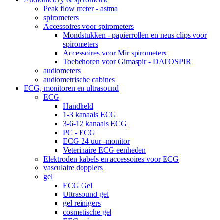
Peak flow meter - astma
spirometers
Accessoires voor spirometers
Mondstukken - papierrollen en neus clips voor
spirometers
Accessoires voor Mir spirometers
Toebehoren voor Gimaspir - DATOSPIR
audiometers
audiometrische cabines
ECG, monitoren en ultrasound
ECG
Handheld
1-3 kanaals ECG
3-6-12 kanaals ECG
PC - ECG
ECG 24 uur -monitor
Veterinaire ECG eenheden
Elektroden kabels en accessoires voor ECG
vasculaire dopplers
gel
ECG Gel
Ultrasound gel
gel reinigers
cosmetische gel