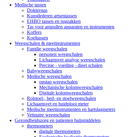
Medische tassen
Dokterstas
Kunstlederen artsentassen
EHBO tassen en rugzakken
Tas voor ampullen apparaten en instrumenten
Koffers
Koeltassen
Weegschalen & meetinstrumenten
Familie weegschalen
personen weegschalen
Lichaamsvet analyse weegschalen
Precisie - voeding - dieet schalen
Babyweegschalen
Medische weegschalen
opstap weegschalen
Mechanische kolomweegschalen
Digitale kolomweegschalen
Rolstoel-, bed- en stoelweegschalen
Lichaamsvet en huidplooi meter
Medische meetinstrumenten en hartslagmeters
Vetinaire weegschalen
Gezondheidszorg en patienten hulpmiddelen
thermometers
digitale thermometers
Ecologische kwikvrije thermometers