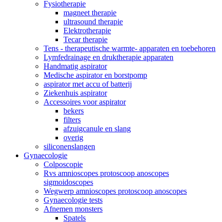
Fysiotherapie
magneet therapie
ultrasound therapie
Elektrotherapie
Tecar therapie
Tens - therapeutische warmte- apparaten en toebehoren
Lymfedrainage en druktherapie apparaten
Handmatig aspirator
Medische aspirator en borstpomp
aspirator met accu of batterij
Ziekenhuis aspirator
Accessoires voor aspirator
bekers
filters
afzuigcanule en slang
overig
siliconenslangen
Gynaecologie
Colposcopie
Rvs amnioscopes protoscoop anoscopes
sigmoidoscopes
Wegwerp amnioscopes protoscoop anoscopes
Gynaecologie tests
Afnemen monsters
Spatels