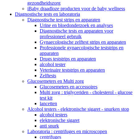
gezondheidszorg
iBaby draadloze producten voor de baby wellness
Diagnostische tests en laboratoria
Diagnostische test strips en apparaten
Urine en bloedonderzoek en analyses
Diagnostische tests en apparaten voor
professioneel gebruik
Gynaecologische zelftest strips en apparaten
Professionele gynaecologische teststrips en
apparaten
Drugs teststrips en apparaten
alcohol tester
Veterinaire teststrips en apparaten
Zelftests
Glucosemeters en Multi zorg
Glucosemeters en accessoires
Multi zorg : triglyceriden - cholesterol - glucose
test kit
lancetten
Alcohol testers - elektronische sigaret - snurken stop
alcohol testers
elektronische sigaret
anti snurk
Laboratoria : centrifuges en microscopen
centrifuges