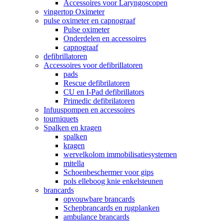
Accessoires voor Laryngoscopen
vingertop Oximeter
pulse oximeter en capnograaf
Pulse oximeter
Onderdelen en accessoires
capnograaf
defibrillatoren
Accessoires voor defibrillatoren
pads
Rescue defibrilatoren
CU en I-Pad defibrillators
Primedic defibrilatoren
Infuuspompen en accessoires
tourniquets
Spalken en kragen
spalken
kragen
wervelkolom immobilisatiesystemen
mitella
Schoenbeschermer voor gips
pols elleboog knie enkelsteunen
brancards
opvouwbare brancards
Schepbrancards en rugplanken
ambulance brancards