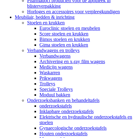
Pharmadoct producten voor de apotheek in
blisterverpakking
Horloges en accessoires voor verpleegkundigen
Meubilair, bedden & inrichting
Stoelen en krukken
Euroclinic stoelen en meubelen
Score stoelen en krukken
Bimos stoelen en krukken
Gima stoelen en krukken
Verbandwagens en trolleys
Verbandwagens
Archivering en x-ray film wagens
Medicijn wagens
Waskarren
Prikwagens
Trolleys
Speciale Trolleys
Moduul bakken
Onderzoeksbanken en behandeltafels
onderzoekstafels
Inklapbare onderzoekstafels
Elektrische en hydraulische onderzoekstafels en
stoelen
Gynaecologische onderzoekstafels
Houten onderzoekstafels