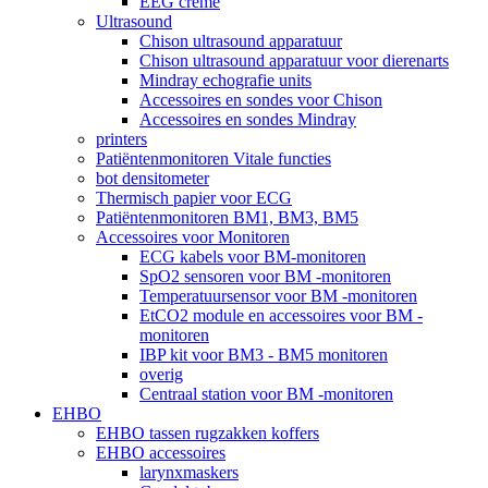
EEG crème
Ultrasound
Chison ultrasound apparatuur
Chison ultrasound apparatuur voor dierenarts
Mindray echografie units
Accessoires en sondes voor Chison
Accessoires en sondes Mindray
printers
Patiëntenmonitoren Vitale functies
bot densitometer
Thermisch papier voor ECG
Patiëntenmonitoren BM1, BM3, BM5
Accessoires voor Monitoren
ECG kabels voor BM-monitoren
SpO2 sensoren voor BM -monitoren
Temperatuursensor voor BM -monitoren
EtCO2 module en accessoires voor BM -
monitoren
IBP kit voor BM3 - BM5 monitoren
overig
Centraal station voor BM -monitoren
EHBO
EHBO tassen rugzakken koffers
EHBO accessoires
larynxmaskers