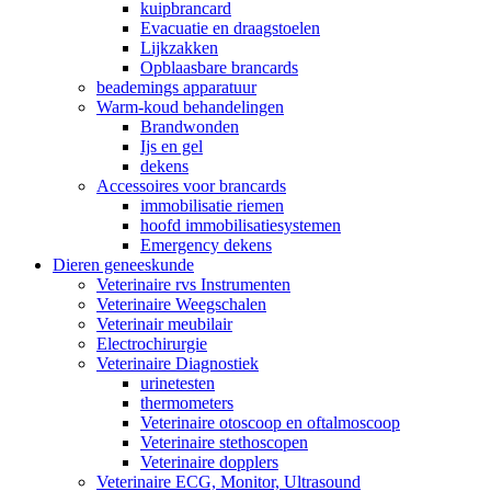
kuipbrancard
Evacuatie en draagstoelen
Lijkzakken
Opblaasbare brancards
beademings apparatuur
Warm-koud behandelingen
Brandwonden
Ijs en gel
dekens
Accessoires voor brancards
immobilisatie riemen
hoofd immobilisatiesystemen
Emergency dekens
Dieren geneeskunde
Veterinaire rvs Instrumenten
Veterinaire Weegschalen
Veterinair meubilair
Electrochirurgie
Veterinaire Diagnostiek
urinetesten
thermometers
Veterinaire otoscoop en oftalmoscoop
Veterinaire stethoscopen
Veterinaire dopplers
Veterinaire ECG, Monitor, Ultrasound