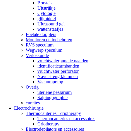
Borstels
Uitstrijkje
Cytologie
glijmiddel
Ultrasound gel
wattenstaafjes
Foetale dopplers
Monitoren en toebehoren
RVS speculum
Wegwerp speculum
Verloskunde
vruchtwaterpunctie naalden
identificatiearmbanden
vruchtwater perforator
Navelstreng klemmen
Vacuumpomp
Overig
uteriene pessarium
Salpingographie
curettes
Electrochirurgie
Thermocauteries - criotherapy
Thermocauteries en accessoires
Criotherapy
Electrodepilators en accessoires