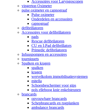
Accessoires voor Laryngoscopen
vingertop Oximeter
pulse oximeter en capnograaf
Pulse oximeter
Onderdelen en accessoires
capnograaf
defibrillatoren
Accessoires voor defibrillatoren
pads
Rescue defibrilatoren
CU en I-Pad defibrillators
Primedic defibrilatoren
Infuuspompen en accessoires
tourniquets
Spalken en kragen
spalken
kragen
wervelkolom immobilisatiesystemen
mitella
Schoenbeschermer voor gips
pols elleboog knie enkelsteunen
brancards
opvouwbare brancards
Schepbrancards en rugplanken
ambulance brancards