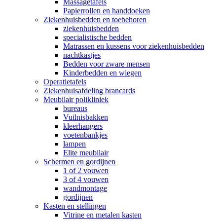
Massagetafels
Papierrollen en handdoeken
Ziekenhuisbedden en toebehoren
ziekenhuisbedden
specialistische bedden
Matrassen en kussens voor ziekenhuisbedden
nachtkastjes
Bedden voor zware mensen
Kinderbedden en wiegen
Operatietafels
Ziekenhuisafdeling brancards
Meubilair polikliniek
bureaus
Vuilnisbakken
kleerhangers
voetenbankjes
lampen
Elite meubilair
Schermen en gordijnen
1 of 2 vouwen
3 of 4 vouwen
wandmontage
gordijnen
Kasten en stellingen
Vitrine en metalen kasten