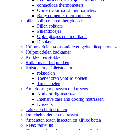
contactloze thermometers
Oor en voorhoofd thermometers
Baby en peuter thermometers
pillen splitsers en opbergdoosjes
Pillen splitters
Pillendoosjes
Opbergtasjes en ampullaria
Display
Hulpmiddelen voor oudere en gehandicapte mensen
Hulpmiddelen badkamer
Krukken en stokken
Rollators en looprekken
Rolstoelen - Toiletstoelen
rolstoelen
Toebehoren voor rolstoelen
Toiletstoelen
Anti doorlig matrassen en kussens
Anti doorlig matrassen
Intensive care anti doorlig matrassen
Kussens
Takels en heftoestellen
Douchebedden en matrassen
Apparaten tegen insecten en giftige beten
Relax fauteuils