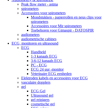
Peak flow meter - astma
spirometers
Accessoires voor spirometers
Mondstukken - papierrollen en neus clips voor
spirometers
Accessoires voor Mir spirometers
Toebehoren voor Gimaspir - DATOSPIR
audiometers
audiometrische cabines
ECG, monitoren en ultrasound
ECG
Handheld
1-3 kanaals ECG
3-6-12 kanaals ECG
PC - ECG
ECG 24 uur -monitor
Veterinaire ECG eenheden
Elektroden kabels en accessoires voor ECG
vasculaire dopplers
gel
ECG Gel
Ultrasound gel
gel reinigers
cosmetische gel