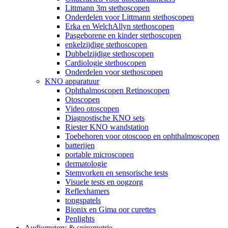
Littmann 3m stethoscopen
Onderdelen voor Littmann stethoscopen
Erka en WelchAllyn stethoscopen
Pasgeborene en kinder stethoscopen
enkelzijdige stethoscopen
Dubbelzijdige stethoscopen
Cardiologie stethoscopen
Onderdelen voor stethoscopen
KNO apparatuur
Ophthalmoscopen Retinoscopen
Otoscopen
Video otoscopen
Diagnostische KNO sets
Riester KNO wandstation
Toebehoren voor otoscoop en ophthalmoscopen
batterijen
portable microscopen
dermatologie
Stemvorken en sensorische tests
Visuele tests en oogzorg
Reflexhamers
tongspatels
Bionix en Gima oor curettes
Penlights
Audiometery & spirometrie