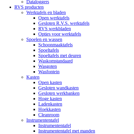
Dataloggers
RVS producten
Werktafels en bladen
Open werktafels
Gesloten R.V.S. werktafels
RVS werkbladen
Opties voor werktafels
Spoelen en wassen
Schoonmaaktafels
Spoeltafels
Spoeltafels met deuren
Waskomstandaard
Wasgoten
Wasfontein
Kasten
Open kasten
Gesloten wandkasten
Gesloten werkbanken
Hoge kasten
Ladenkasten
Hoekkasten
Cleanroom
Instrumententafel
Instrumententafel
Instrumententafel met manden