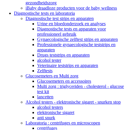
gezondheidszorg
iBaby draadloze producten voor de baby wellness
Diagnostische tests en laboratoria
Diagnostische test strips en apparaten
Urine en bloedonderzoek en analyses
Diagnostische tests en apparaten voor
professioneel gebruik
Gynaecologische zelftest strips en apparaten
Professionele gynaecologische teststrips en
apparaten
Drugs teststrips en apparaten
alcohol tester
Veterinaire teststrips en apparaten
Zelftests
Glucosemeters en Multi zorg
Glucosemeters en accessoires
Multi zorg : triglyceriden - cholesterol - glucose
test kit
lancetten
Alcohol testers - elektronische sigaret - snurken stop
alcohol testers
elektronische sigaret
anti snurk
Laboratoria : centrifuges en microscopen
centrifuges