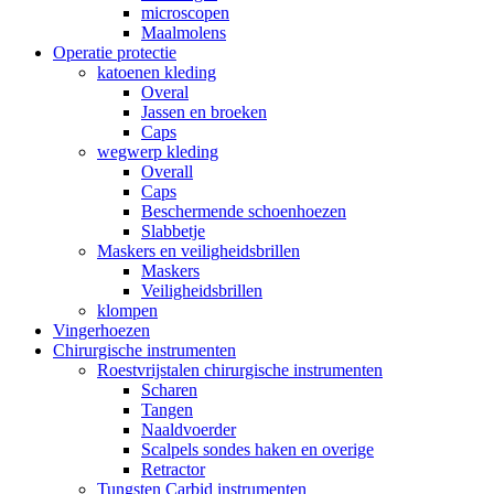
microscopen
Maalmolens
Operatie protectie
katoenen kleding
Overal
Jassen en broeken
Caps
wegwerp kleding
Overall
Caps
Beschermende schoenhoezen
Slabbetje
Maskers en veiligheidsbrillen
Maskers
Veiligheidsbrillen
klompen
Vingerhoezen
Chirurgische instrumenten
Roestvrijstalen chirurgische instrumenten
Scharen
Tangen
Naaldvoerder
Scalpels sondes haken en overige
Retractor
Tungsten Carbid instrumenten