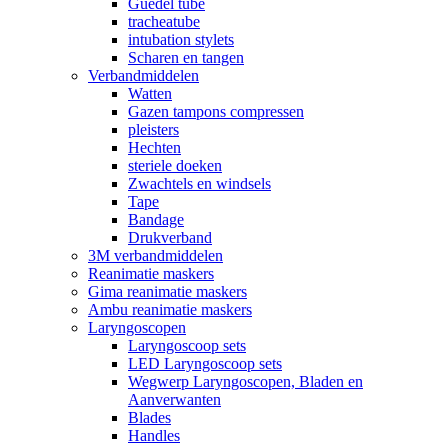
Guedel tube
tracheatube
intubation stylets
Scharen en tangen
Verbandmiddelen
Watten
Gazen tampons compressen
pleisters
Hechten
steriele doeken
Zwachtels en windsels
Tape
Bandage
Drukverband
3M verbandmiddelen
Reanimatie maskers
Gima reanimatie maskers
Ambu reanimatie maskers
Laryngoscopen
Laryngoscoop sets
LED Laryngoscoop sets
Wegwerp Laryngoscopen, Bladen en
Aanverwanten
Blades
Handles