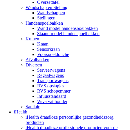
Overzettafel
Wandschap en Stelling
Wandschappen
Stellingen
Handenspoelbakken
Wand model handenspoelbakken
Staand model handenspoelbakken
Kranen
Kraan
Sensorkraan
Voorspoeldouche
Afvalbakken
Diversen
Serveerwagens
Regaalwagens
Transportwagens
RVS opstapjes
RVS schopemmer
Infuusstandaard
Wiva vat houder
Sanitair
iHealth
iHealth draadloze persoonlijke gezondheidszorg
producten
iHealth draadloze professionele producten voor de