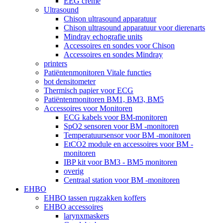
EEG crème
Ultrasound
Chison ultrasound apparatuur
Chison ultrasound apparatuur voor dierenarts
Mindray echografie units
Accessoires en sondes voor Chison
Accessoires en sondes Mindray
printers
Patiëntenmonitoren Vitale functies
bot densitometer
Thermisch papier voor ECG
Patiëntenmonitoren BM1, BM3, BM5
Accessoires voor Monitoren
ECG kabels voor BM-monitoren
SpO2 sensoren voor BM -monitoren
Temperatuursensor voor BM -monitoren
EtCO2 module en accessoires voor BM -
monitoren
IBP kit voor BM3 - BM5 monitoren
overig
Centraal station voor BM -monitoren
EHBO
EHBO tassen rugzakken koffers
EHBO accessoires
larynxmaskers