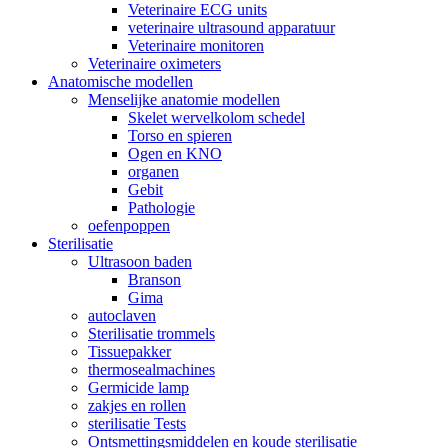
Veterinaire ECG units
veterinaire ultrasound apparatuur
Veterinaire monitoren
Veterinaire oximeters
Anatomische modellen
Menselijke anatomie modellen
Skelet wervelkolom schedel
Torso en spieren
Ogen en KNO
organen
Gebit
Pathologie
oefenpoppen
Sterilisatie
Ultrasoon baden
Branson
Gima
autoclaven
Sterilisatie trommels
Tissuepakker
thermosealmachines
Germicide lamp
zakjes en rollen
sterilisatie Tests
Ontsmettingsmiddelen en koude sterilisatie