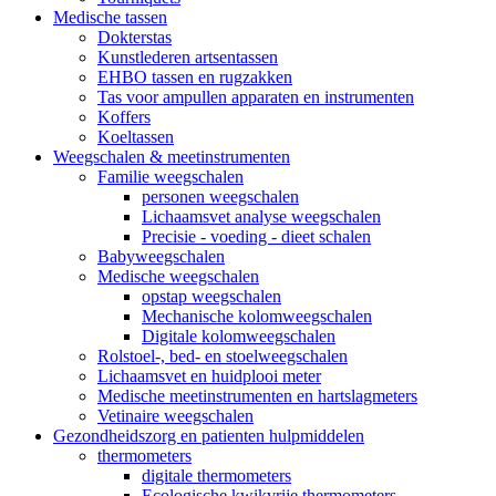
Medische tassen
Dokterstas
Kunstlederen artsentassen
EHBO tassen en rugzakken
Tas voor ampullen apparaten en instrumenten
Koffers
Koeltassen
Weegschalen & meetinstrumenten
Familie weegschalen
personen weegschalen
Lichaamsvet analyse weegschalen
Precisie - voeding - dieet schalen
Babyweegschalen
Medische weegschalen
opstap weegschalen
Mechanische kolomweegschalen
Digitale kolomweegschalen
Rolstoel-, bed- en stoelweegschalen
Lichaamsvet en huidplooi meter
Medische meetinstrumenten en hartslagmeters
Vetinaire weegschalen
Gezondheidszorg en patienten hulpmiddelen
thermometers
digitale thermometers
Ecologische kwikvrije thermometers