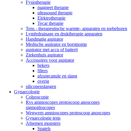
Fysiotherapie
magneet therapie
ultrasound therapie
Elektrotherapie
Tecar therapie
Tens - therapeutische warmte- apparaten en toebehoren
Lymfedrainage en druktherapie apparaten
Handmatig aspirator
Medische aspirator en borstpomp
aspirator met accu of batterij
Ziekenhuis aspirator
Accessoires voor aspirator
bekers
filters
afzuigcanule en slang
overig
siliconenslangen
Gynaecologie
Colposcopie
Rvs amnioscopes protoscoop anoscopes
sigmoidoscopes
Wegwerp amnioscopes protoscoop anoscopes
Gynaecologie tests
Afnemen monsters
Spatels