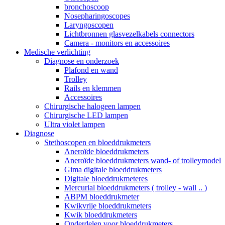
bronchoscoop
Nosepharingoscopes
Laryngoscopen
Lichtbronnen glasvezelkabels connectors
Camera - monitors en accessoires
Medische verlichting
Diagnose en onderzoek
Plafond en wand
Trolley
Rails en klemmen
Accessoires
Chirurgische halogeen lampen
Chirurgische LED lampen
Ultra violet lampen
Diagnose
Stethoscopen en bloeddrukmeters
Aneroïde bloeddrukmeters
Aneroïde bloeddrukmeters wand- of trolleymodel
Gima digitale bloeddrukmeters
Digitale bloeddrukmeteres
Mercurial bloeddrukmeters ( trolley - wall .. )
ABPM bloeddrukmeter
Kwikvrije bloeddrukmeters
Kwik bloeddrukmeters
Onderdelen voor bloeddrukmeters