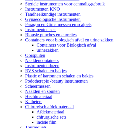
Steriele instrumenten voor eenmalig-gebruik
Instrumenten KNO
Tandheelkundige instrumenten
Gynaecologische instrumenten
Paragon en Gima messen en scalpels
Instrumenten sets
Biopsie punches en currettes
Containers voor biologisch afval en urine zakken
Containers voor Biologisch afval
urinezakken
Oorspuiten
Naaldencontainers
Instrumentendozen
RVS schalen en bakjes
Plastic of kartonnen schalen en bakjes
Podotherapie -beauty instrumenten
Scheermessen
Naalden en spuiten
Hechtmateriaal
Katheters
Chirurgisch afdekmateriaal
Afdekmateriaal
chirurgische sets
incisie film
Tourniquets