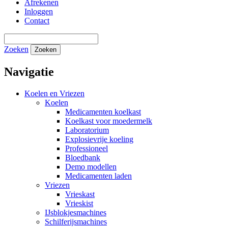
Afrekenen
Inloggen
Contact
Zoeken
Zoeken
Navigatie
Koelen en Vriezen
Koelen
Medicamenten koelkast
Koelkast voor moedermelk
Laboratorium
Explosievrije koeling
Professioneel
Bloedbank
Demo modellen
Medicamenten laden
Vriezen
Vrieskast
Vrieskist
IJsblokjesmachines
Schilferijsmachines