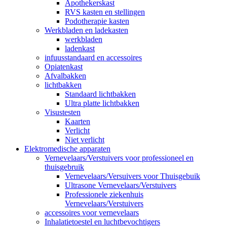
Apothekerskast
RVS kasten en stellingen
Podotherapie kasten
Werkbladen en ladekasten
werkbladen
ladenkast
infuusstandaard en accessoires
Opiatenkast
Afvalbakken
lichtbakken
Standaard lichtbakken
Ultra platte lichtbakken
Visustesten
Kaarten
Verlicht
Niet verlicht
Elektromedische apparaten
Vernevelaars/Verstuivers voor professioneel en
thuisgebruik
Vernevelaars/Versuivers voor Thuisgebuik
Ultrasone Vernevelaars/Verstuivers
Professionele ziekenhuis
Vernevelaars/Verstuivers
accessoires voor vernevelaars
Inhalatietoestel en luchtbevochtigers