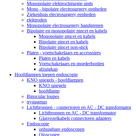
Monopolaire elektrochirurgie units
Mono - bipolaire electrosurgery eenheden
Ziekenhuis electrosurgery eenheden
elektroden
Monopolaire electrosurgery handgrepen
Bipolaire en monopolaire pincet en kabels
Monopolaire pincet en kabels
Bipolaire pincet en kabels
Bipolaire pincet non-stick
Platen - voetschakelaars en accessoires
Platen en kabels
Voetschakelaars en moederborden
afzuigkap
Hoofdlampen loepen endoscopie
KNO spiegels - hoofdlampen
KNO spiegels
hoofdlamp
Binocular loupes
nystagmus
Lichtbronnen - connectoren en AC - DC transformator
Lichtbronnen en AC - DC transformator
Glasvezelkabels connectoren adapters
Endoscopie
onbuigbare endoscopen
Otoscopen