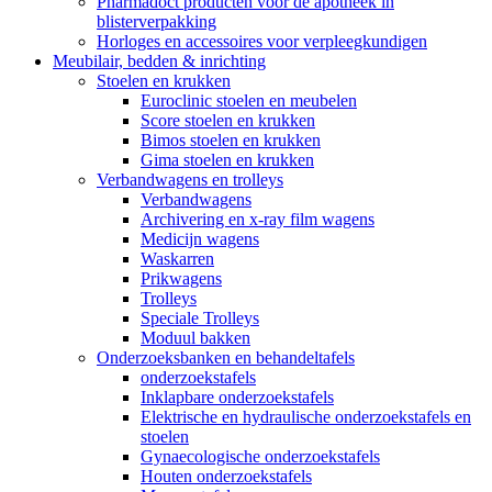
Pharmadoct producten voor de apotheek in
blisterverpakking
Horloges en accessoires voor verpleegkundigen
Meubilair, bedden & inrichting
Stoelen en krukken
Euroclinic stoelen en meubelen
Score stoelen en krukken
Bimos stoelen en krukken
Gima stoelen en krukken
Verbandwagens en trolleys
Verbandwagens
Archivering en x-ray film wagens
Medicijn wagens
Waskarren
Prikwagens
Trolleys
Speciale Trolleys
Moduul bakken
Onderzoeksbanken en behandeltafels
onderzoekstafels
Inklapbare onderzoekstafels
Elektrische en hydraulische onderzoekstafels en
stoelen
Gynaecologische onderzoekstafels
Houten onderzoekstafels