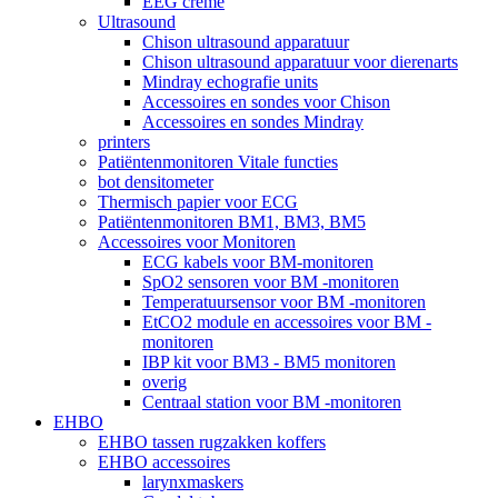
EEG crème
Ultrasound
Chison ultrasound apparatuur
Chison ultrasound apparatuur voor dierenarts
Mindray echografie units
Accessoires en sondes voor Chison
Accessoires en sondes Mindray
printers
Patiëntenmonitoren Vitale functies
bot densitometer
Thermisch papier voor ECG
Patiëntenmonitoren BM1, BM3, BM5
Accessoires voor Monitoren
ECG kabels voor BM-monitoren
SpO2 sensoren voor BM -monitoren
Temperatuursensor voor BM -monitoren
EtCO2 module en accessoires voor BM -
monitoren
IBP kit voor BM3 - BM5 monitoren
overig
Centraal station voor BM -monitoren
EHBO
EHBO tassen rugzakken koffers
EHBO accessoires
larynxmaskers