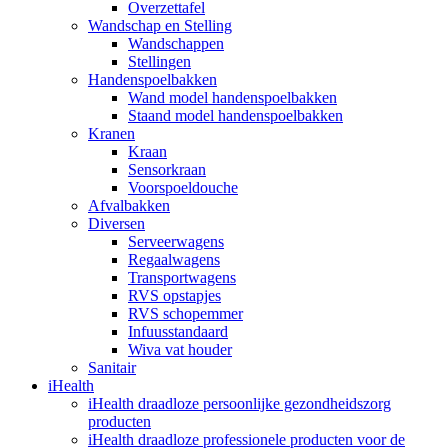
Overzettafel
Wandschap en Stelling
Wandschappen
Stellingen
Handenspoelbakken
Wand model handenspoelbakken
Staand model handenspoelbakken
Kranen
Kraan
Sensorkraan
Voorspoeldouche
Afvalbakken
Diversen
Serveerwagens
Regaalwagens
Transportwagens
RVS opstapjes
RVS schopemmer
Infuusstandaard
Wiva vat houder
Sanitair
iHealth
iHealth draadloze persoonlijke gezondheidszorg
producten
iHealth draadloze professionele producten voor de