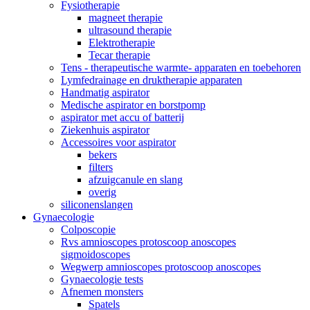
Fysiotherapie
magneet therapie
ultrasound therapie
Elektrotherapie
Tecar therapie
Tens - therapeutische warmte- apparaten en toebehoren
Lymfedrainage en druktherapie apparaten
Handmatig aspirator
Medische aspirator en borstpomp
aspirator met accu of batterij
Ziekenhuis aspirator
Accessoires voor aspirator
bekers
filters
afzuigcanule en slang
overig
siliconenslangen
Gynaecologie
Colposcopie
Rvs amnioscopes protoscoop anoscopes
sigmoidoscopes
Wegwerp amnioscopes protoscoop anoscopes
Gynaecologie tests
Afnemen monsters
Spatels