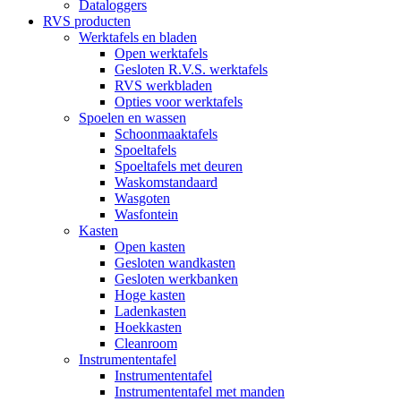
Dataloggers
RVS producten
Werktafels en bladen
Open werktafels
Gesloten R.V.S. werktafels
RVS werkbladen
Opties voor werktafels
Spoelen en wassen
Schoonmaaktafels
Spoeltafels
Spoeltafels met deuren
Waskomstandaard
Wasgoten
Wasfontein
Kasten
Open kasten
Gesloten wandkasten
Gesloten werkbanken
Hoge kasten
Ladenkasten
Hoekkasten
Cleanroom
Instrumententafel
Instrumententafel
Instrumententafel met manden