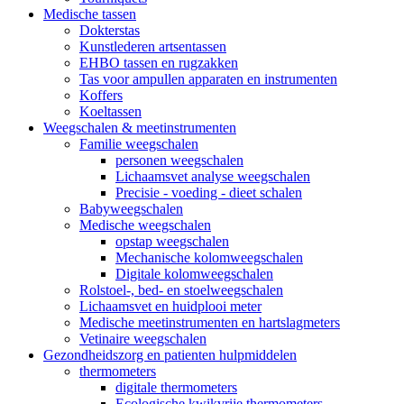
Medische tassen
Dokterstas
Kunstlederen artsentassen
EHBO tassen en rugzakken
Tas voor ampullen apparaten en instrumenten
Koffers
Koeltassen
Weegschalen & meetinstrumenten
Familie weegschalen
personen weegschalen
Lichaamsvet analyse weegschalen
Precisie - voeding - dieet schalen
Babyweegschalen
Medische weegschalen
opstap weegschalen
Mechanische kolomweegschalen
Digitale kolomweegschalen
Rolstoel-, bed- en stoelweegschalen
Lichaamsvet en huidplooi meter
Medische meetinstrumenten en hartslagmeters
Vetinaire weegschalen
Gezondheidszorg en patienten hulpmiddelen
thermometers
digitale thermometers
Ecologische kwikvrije thermometers