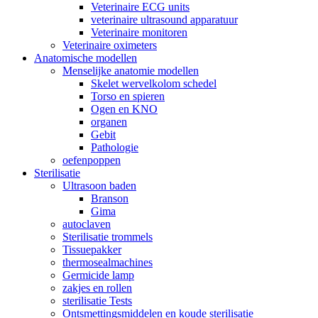
Veterinaire ECG units
veterinaire ultrasound apparatuur
Veterinaire monitoren
Veterinaire oximeters
Anatomische modellen
Menselijke anatomie modellen
Skelet wervelkolom schedel
Torso en spieren
Ogen en KNO
organen
Gebit
Pathologie
oefenpoppen
Sterilisatie
Ultrasoon baden
Branson
Gima
autoclaven
Sterilisatie trommels
Tissuepakker
thermosealmachines
Germicide lamp
zakjes en rollen
sterilisatie Tests
Ontsmettingsmiddelen en koude sterilisatie