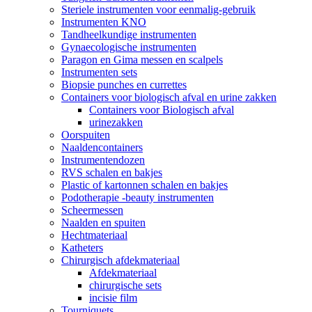
Steriele instrumenten voor eenmalig-gebruik
Instrumenten KNO
Tandheelkundige instrumenten
Gynaecologische instrumenten
Paragon en Gima messen en scalpels
Instrumenten sets
Biopsie punches en currettes
Containers voor biologisch afval en urine zakken
Containers voor Biologisch afval
urinezakken
Oorspuiten
Naaldencontainers
Instrumentendozen
RVS schalen en bakjes
Plastic of kartonnen schalen en bakjes
Podotherapie -beauty instrumenten
Scheermessen
Naalden en spuiten
Hechtmateriaal
Katheters
Chirurgisch afdekmateriaal
Afdekmateriaal
chirurgische sets
incisie film
Tourniquets