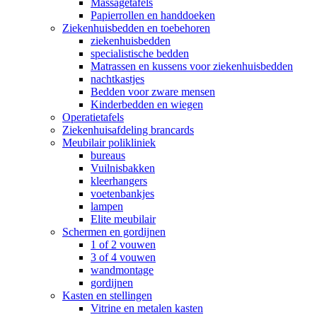
Massagetafels
Papierrollen en handdoeken
Ziekenhuisbedden en toebehoren
ziekenhuisbedden
specialistische bedden
Matrassen en kussens voor ziekenhuisbedden
nachtkastjes
Bedden voor zware mensen
Kinderbedden en wiegen
Operatietafels
Ziekenhuisafdeling brancards
Meubilair polikliniek
bureaus
Vuilnisbakken
kleerhangers
voetenbankjes
lampen
Elite meubilair
Schermen en gordijnen
1 of 2 vouwen
3 of 4 vouwen
wandmontage
gordijnen
Kasten en stellingen
Vitrine en metalen kasten