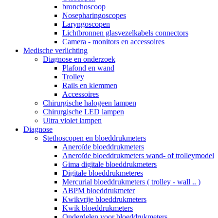
bronchoscoop
Nosepharingoscopes
Laryngoscopen
Lichtbronnen glasvezelkabels connectors
Camera - monitors en accessoires
Medische verlichting
Diagnose en onderzoek
Plafond en wand
Trolley
Rails en klemmen
Accessoires
Chirurgische halogeen lampen
Chirurgische LED lampen
Ultra violet lampen
Diagnose
Stethoscopen en bloeddrukmeters
Aneroïde bloeddrukmeters
Aneroïde bloeddrukmeters wand- of trolleymodel
Gima digitale bloeddrukmeters
Digitale bloeddrukmeteres
Mercurial bloeddrukmeters ( trolley - wall .. )
ABPM bloeddrukmeter
Kwikvrije bloeddrukmeters
Kwik bloeddrukmeters
Onderdelen voor bloeddrukmeters