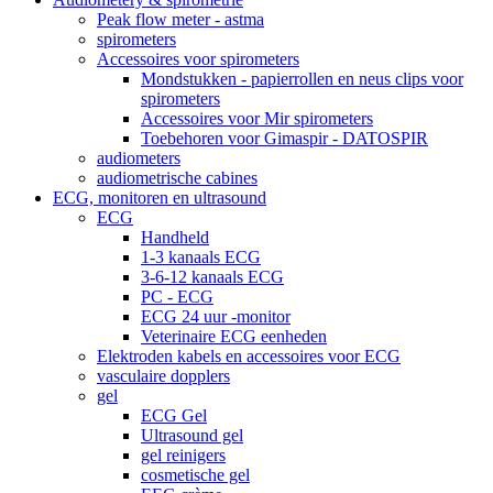
Peak flow meter - astma
spirometers
Accessoires voor spirometers
Mondstukken - papierrollen en neus clips voor
spirometers
Accessoires voor Mir spirometers
Toebehoren voor Gimaspir - DATOSPIR
audiometers
audiometrische cabines
ECG, monitoren en ultrasound
ECG
Handheld
1-3 kanaals ECG
3-6-12 kanaals ECG
PC - ECG
ECG 24 uur -monitor
Veterinaire ECG eenheden
Elektroden kabels en accessoires voor ECG
vasculaire dopplers
gel
ECG Gel
Ultrasound gel
gel reinigers
cosmetische gel