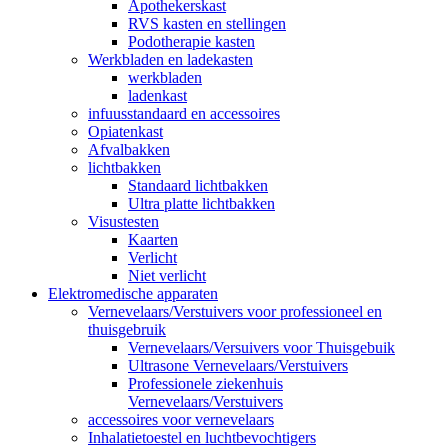
Apothekerskast
RVS kasten en stellingen
Podotherapie kasten
Werkbladen en ladekasten
werkbladen
ladenkast
infuusstandaard en accessoires
Opiatenkast
Afvalbakken
lichtbakken
Standaard lichtbakken
Ultra platte lichtbakken
Visustesten
Kaarten
Verlicht
Niet verlicht
Elektromedische apparaten
Vernevelaars/Verstuivers voor professioneel en
thuisgebruik
Vernevelaars/Versuivers voor Thuisgebuik
Ultrasone Vernevelaars/Verstuivers
Professionele ziekenhuis
Vernevelaars/Verstuivers
accessoires voor vernevelaars
Inhalatietoestel en luchtbevochtigers