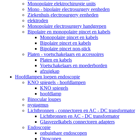
Monopolaire elektrochirurgie units
Mono - bipolaire electrosurgery eenheden
Ziekenhuis electrosurgery eenheden
elektroden
Monopolaire electrosurgery handgrepen
Bipolaire en monopolaire pincet en kabels
Monopolaire pincet en kabels
Bipolaire pincet en kabels
Bipolaire pincet non-stick
Platen - voetschakelaars en accessoires
Platen en kabels
Voetschakelaars en moederborden
afzuigkap
Hoofdlampen loepen endoscopie
KNO spiegels - hoofdlampen
KNO spiegels
hoofdlamp
Binocular loupes
nystagmus
Lichtbronnen - connectoren en AC - DC transformator
Lichtbronnen en AC - DC transformator
Glasvezelkabels connectoren adapters
Endoscopie
onbuigbare endoscopen
Otoscopen