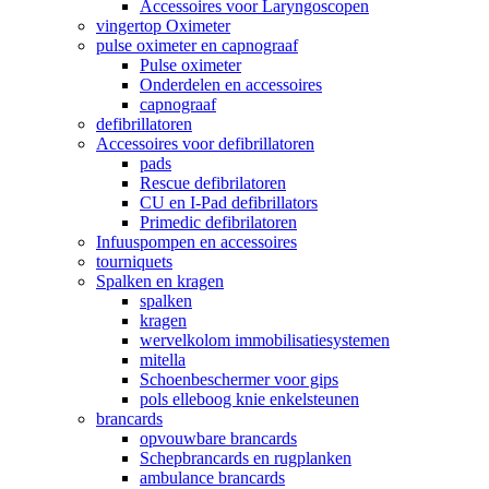
Accessoires voor Laryngoscopen
vingertop Oximeter
pulse oximeter en capnograaf
Pulse oximeter
Onderdelen en accessoires
capnograaf
defibrillatoren
Accessoires voor defibrillatoren
pads
Rescue defibrilatoren
CU en I-Pad defibrillators
Primedic defibrilatoren
Infuuspompen en accessoires
tourniquets
Spalken en kragen
spalken
kragen
wervelkolom immobilisatiesystemen
mitella
Schoenbeschermer voor gips
pols elleboog knie enkelsteunen
brancards
opvouwbare brancards
Schepbrancards en rugplanken
ambulance brancards