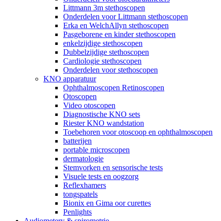
Littmann 3m stethoscopen
Onderdelen voor Littmann stethoscopen
Erka en WelchAllyn stethoscopen
Pasgeborene en kinder stethoscopen
enkelzijdige stethoscopen
Dubbelzijdige stethoscopen
Cardiologie stethoscopen
Onderdelen voor stethoscopen
KNO apparatuur
Ophthalmoscopen Retinoscopen
Otoscopen
Video otoscopen
Diagnostische KNO sets
Riester KNO wandstation
Toebehoren voor otoscoop en ophthalmoscopen
batterijen
portable microscopen
dermatologie
Stemvorken en sensorische tests
Visuele tests en oogzorg
Reflexhamers
tongspatels
Bionix en Gima oor curettes
Penlights
Audiometery & spirometrie