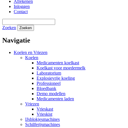
Afrekenen
Inloggen
Contact
Zoeken
Zoeken
Navigatie
Koelen en Vriezen
Koelen
Medicamenten koelkast
Koelkast voor moedermelk
Laboratorium
Explosievrije koeling
Professioneel
Bloedbank
Demo modellen
Medicamenten laden
Vriezen
Vrieskast
Vrieskist
IJsblokjesmachines
Schilferijsmachines