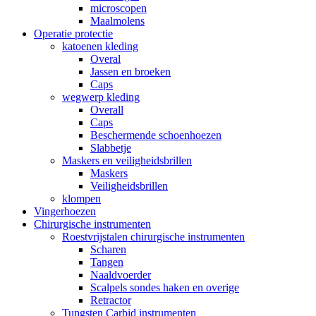
microscopen
Maalmolens
Operatie protectie
katoenen kleding
Overal
Jassen en broeken
Caps
wegwerp kleding
Overall
Caps
Beschermende schoenhoezen
Slabbetje
Maskers en veiligheidsbrillen
Maskers
Veiligheidsbrillen
klompen
Vingerhoezen
Chirurgische instrumenten
Roestvrijstalen chirurgische instrumenten
Scharen
Tangen
Naaldvoerder
Scalpels sondes haken en overige
Retractor
Tungsten Carbid instrumenten