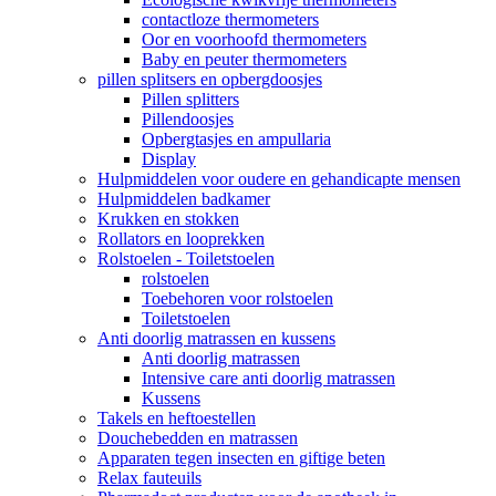
contactloze thermometers
Oor en voorhoofd thermometers
Baby en peuter thermometers
pillen splitsers en opbergdoosjes
Pillen splitters
Pillendoosjes
Opbergtasjes en ampullaria
Display
Hulpmiddelen voor oudere en gehandicapte mensen
Hulpmiddelen badkamer
Krukken en stokken
Rollators en looprekken
Rolstoelen - Toiletstoelen
rolstoelen
Toebehoren voor rolstoelen
Toiletstoelen
Anti doorlig matrassen en kussens
Anti doorlig matrassen
Intensive care anti doorlig matrassen
Kussens
Takels en heftoestellen
Douchebedden en matrassen
Apparaten tegen insecten en giftige beten
Relax fauteuils