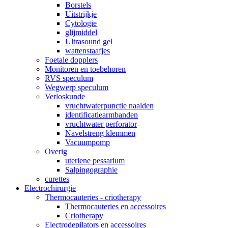
Borstels
Uitstrijkje
Cytologie
glijmiddel
Ultrasound gel
wattenstaafjes
Foetale dopplers
Monitoren en toebehoren
RVS speculum
Wegwerp speculum
Verloskunde
vruchtwaterpunctie naalden
identificatiearmbanden
vruchtwater perforator
Navelstreng klemmen
Vacuumpomp
Overig
uteriene pessarium
Salpingographie
curettes
Electrochirurgie
Thermocauteries - criotherapy
Thermocauteries en accessoires
Criotherapy
Electrodepilators en accessoires