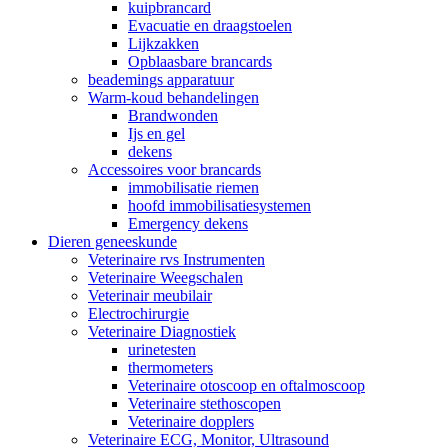
kuipbrancard
Evacuatie en draagstoelen
Lijkzakken
Opblaasbare brancards
beademings apparatuur
Warm-koud behandelingen
Brandwonden
Ijs en gel
dekens
Accessoires voor brancards
immobilisatie riemen
hoofd immobilisatiesystemen
Emergency dekens
Dieren geneeskunde
Veterinaire rvs Instrumenten
Veterinaire Weegschalen
Veterinair meubilair
Electrochirurgie
Veterinaire Diagnostiek
urinetesten
thermometers
Veterinaire otoscoop en oftalmoscoop
Veterinaire stethoscopen
Veterinaire dopplers
Veterinaire ECG, Monitor, Ultrasound