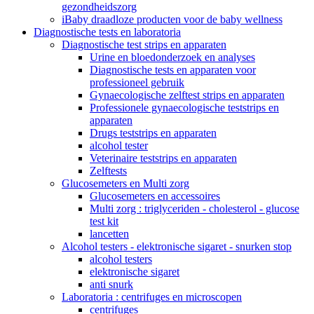
gezondheidszorg
iBaby draadloze producten voor de baby wellness
Diagnostische tests en laboratoria
Diagnostische test strips en apparaten
Urine en bloedonderzoek en analyses
Diagnostische tests en apparaten voor
professioneel gebruik
Gynaecologische zelftest strips en apparaten
Professionele gynaecologische teststrips en
apparaten
Drugs teststrips en apparaten
alcohol tester
Veterinaire teststrips en apparaten
Zelftests
Glucosemeters en Multi zorg
Glucosemeters en accessoires
Multi zorg : triglyceriden - cholesterol - glucose
test kit
lancetten
Alcohol testers - elektronische sigaret - snurken stop
alcohol testers
elektronische sigaret
anti snurk
Laboratoria : centrifuges en microscopen
centrifuges