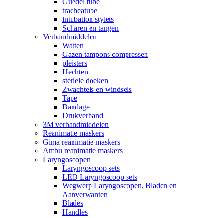
Guedel tube
tracheatube
intubation stylets
Scharen en tangen
Verbandmiddelen
Watten
Gazen tampons compressen
pleisters
Hechten
steriele doeken
Zwachtels en windsels
Tape
Bandage
Drukverband
3M verbandmiddelen
Reanimatie maskers
Gima reanimatie maskers
Ambu reanimatie maskers
Laryngoscopen
Laryngoscoop sets
LED Laryngoscoop sets
Wegwerp Laryngoscopen, Bladen en
Aanverwanten
Blades
Handles