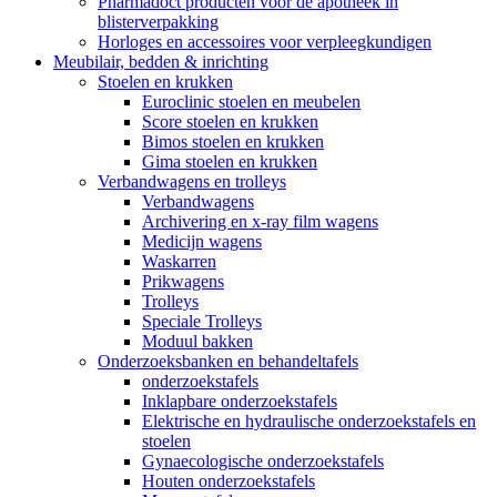
Pharmadoct producten voor de apotheek in
blisterverpakking
Horloges en accessoires voor verpleegkundigen
Meubilair, bedden & inrichting
Stoelen en krukken
Euroclinic stoelen en meubelen
Score stoelen en krukken
Bimos stoelen en krukken
Gima stoelen en krukken
Verbandwagens en trolleys
Verbandwagens
Archivering en x-ray film wagens
Medicijn wagens
Waskarren
Prikwagens
Trolleys
Speciale Trolleys
Moduul bakken
Onderzoeksbanken en behandeltafels
onderzoekstafels
Inklapbare onderzoekstafels
Elektrische en hydraulische onderzoekstafels en
stoelen
Gynaecologische onderzoekstafels
Houten onderzoekstafels