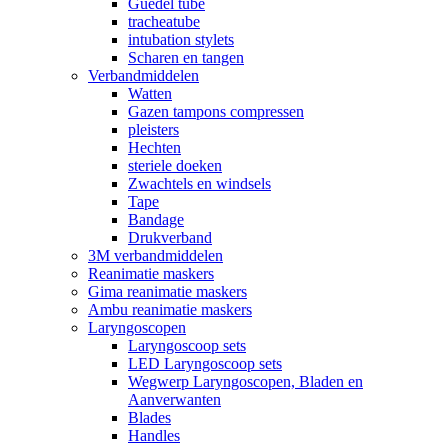
Guedel tube
tracheatube
intubation stylets
Scharen en tangen
Verbandmiddelen
Watten
Gazen tampons compressen
pleisters
Hechten
steriele doeken
Zwachtels en windsels
Tape
Bandage
Drukverband
3M verbandmiddelen
Reanimatie maskers
Gima reanimatie maskers
Ambu reanimatie maskers
Laryngoscopen
Laryngoscoop sets
LED Laryngoscoop sets
Wegwerp Laryngoscopen, Bladen en
Aanverwanten
Blades
Handles