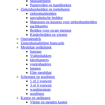
Massagetafels
Papierrollen en handdoeken
Ziekenhuisbedden en toebehoren
ziekenhuisbedden
specialistische bedden
Matrassen en kussens voor ziekenhuisbedden
nachtkastjes
Bedden voor zware mensen
Kinderbedden en wiegen
Operatietafels
Ziekenhuisafdeling brancards
Meubilair polikliniek
bureaus
Vuilnisbakken
kleerhangers
voetenbankjes
lampen
Elite meubilair
Schermen en gordijnen
1 of 2 vouwen
3 of 4 vouwen
wandmontage
gordijnen
Kasten en stellingen
Vitrine en metalen kasten