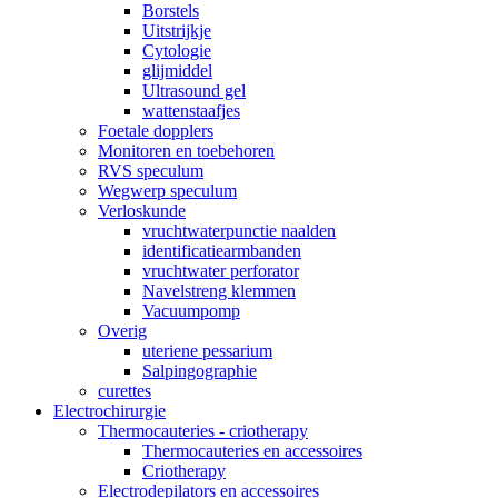
Borstels
Uitstrijkje
Cytologie
glijmiddel
Ultrasound gel
wattenstaafjes
Foetale dopplers
Monitoren en toebehoren
RVS speculum
Wegwerp speculum
Verloskunde
vruchtwaterpunctie naalden
identificatiearmbanden
vruchtwater perforator
Navelstreng klemmen
Vacuumpomp
Overig
uteriene pessarium
Salpingographie
curettes
Electrochirurgie
Thermocauteries - criotherapy
Thermocauteries en accessoires
Criotherapy
Electrodepilators en accessoires