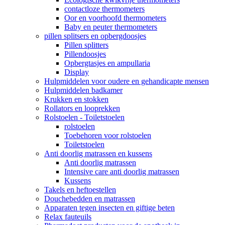
contactloze thermometers
Oor en voorhoofd thermometers
Baby en peuter thermometers
pillen splitsers en opbergdoosjes
Pillen splitters
Pillendoosjes
Opbergtasjes en ampullaria
Display
Hulpmiddelen voor oudere en gehandicapte mensen
Hulpmiddelen badkamer
Krukken en stokken
Rollators en looprekken
Rolstoelen - Toiletstoelen
rolstoelen
Toebehoren voor rolstoelen
Toiletstoelen
Anti doorlig matrassen en kussens
Anti doorlig matrassen
Intensive care anti doorlig matrassen
Kussens
Takels en heftoestellen
Douchebedden en matrassen
Apparaten tegen insecten en giftige beten
Relax fauteuils