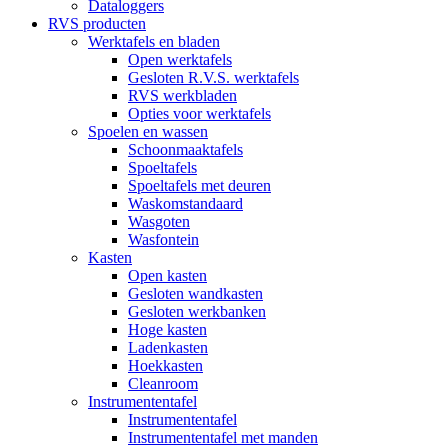
Dataloggers
RVS producten
Werktafels en bladen
Open werktafels
Gesloten R.V.S. werktafels
RVS werkbladen
Opties voor werktafels
Spoelen en wassen
Schoonmaaktafels
Spoeltafels
Spoeltafels met deuren
Waskomstandaard
Wasgoten
Wasfontein
Kasten
Open kasten
Gesloten wandkasten
Gesloten werkbanken
Hoge kasten
Ladenkasten
Hoekkasten
Cleanroom
Instrumententafel
Instrumententafel
Instrumententafel met manden