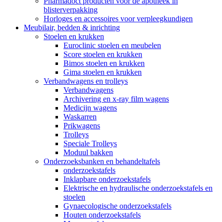
Pharmadoct producten voor de apotheek in
blisterverpakking
Horloges en accessoires voor verpleegkundigen
Meubilair, bedden & inrichting
Stoelen en krukken
Euroclinic stoelen en meubelen
Score stoelen en krukken
Bimos stoelen en krukken
Gima stoelen en krukken
Verbandwagens en trolleys
Verbandwagens
Archivering en x-ray film wagens
Medicijn wagens
Waskarren
Prikwagens
Trolleys
Speciale Trolleys
Moduul bakken
Onderzoeksbanken en behandeltafels
onderzoekstafels
Inklapbare onderzoekstafels
Elektrische en hydraulische onderzoekstafels en
stoelen
Gynaecologische onderzoekstafels
Houten onderzoekstafels