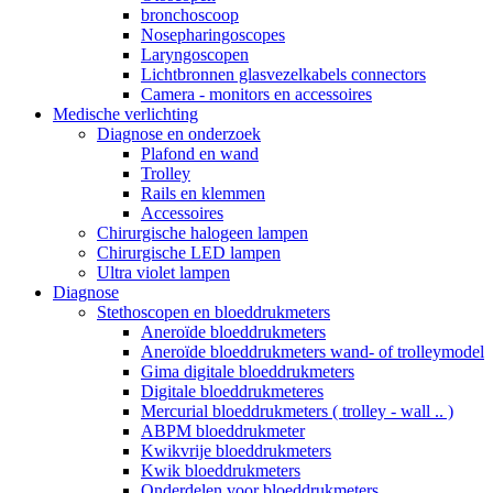
bronchoscoop
Nosepharingoscopes
Laryngoscopen
Lichtbronnen glasvezelkabels connectors
Camera - monitors en accessoires
Medische verlichting
Diagnose en onderzoek
Plafond en wand
Trolley
Rails en klemmen
Accessoires
Chirurgische halogeen lampen
Chirurgische LED lampen
Ultra violet lampen
Diagnose
Stethoscopen en bloeddrukmeters
Aneroïde bloeddrukmeters
Aneroïde bloeddrukmeters wand- of trolleymodel
Gima digitale bloeddrukmeters
Digitale bloeddrukmeteres
Mercurial bloeddrukmeters ( trolley - wall .. )
ABPM bloeddrukmeter
Kwikvrije bloeddrukmeters
Kwik bloeddrukmeters
Onderdelen voor bloeddrukmeters