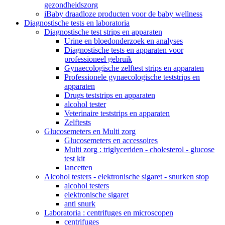
gezondheidszorg
iBaby draadloze producten voor de baby wellness
Diagnostische tests en laboratoria
Diagnostische test strips en apparaten
Urine en bloedonderzoek en analyses
Diagnostische tests en apparaten voor
professioneel gebruik
Gynaecologische zelftest strips en apparaten
Professionele gynaecologische teststrips en
apparaten
Drugs teststrips en apparaten
alcohol tester
Veterinaire teststrips en apparaten
Zelftests
Glucosemeters en Multi zorg
Glucosemeters en accessoires
Multi zorg : triglyceriden - cholesterol - glucose
test kit
lancetten
Alcohol testers - elektronische sigaret - snurken stop
alcohol testers
elektronische sigaret
anti snurk
Laboratoria : centrifuges en microscopen
centrifuges