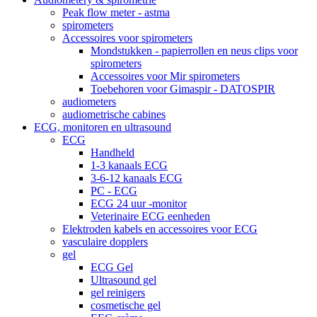
Peak flow meter - astma
spirometers
Accessoires voor spirometers
Mondstukken - papierrollen en neus clips voor
spirometers
Accessoires voor Mir spirometers
Toebehoren voor Gimaspir - DATOSPIR
audiometers
audiometrische cabines
ECG, monitoren en ultrasound
ECG
Handheld
1-3 kanaals ECG
3-6-12 kanaals ECG
PC - ECG
ECG 24 uur -monitor
Veterinaire ECG eenheden
Elektroden kabels en accessoires voor ECG
vasculaire dopplers
gel
ECG Gel
Ultrasound gel
gel reinigers
cosmetische gel