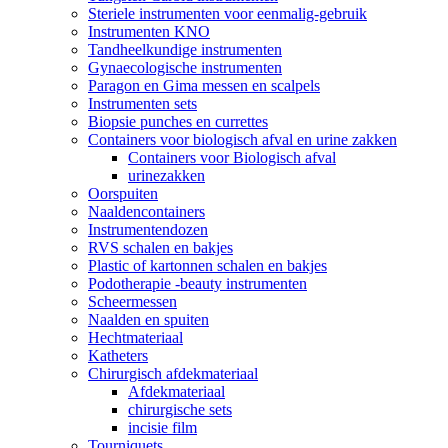
Steriele instrumenten voor eenmalig-gebruik
Instrumenten KNO
Tandheelkundige instrumenten
Gynaecologische instrumenten
Paragon en Gima messen en scalpels
Instrumenten sets
Biopsie punches en currettes
Containers voor biologisch afval en urine zakken
Containers voor Biologisch afval
urinezakken
Oorspuiten
Naaldencontainers
Instrumentendozen
RVS schalen en bakjes
Plastic of kartonnen schalen en bakjes
Podotherapie -beauty instrumenten
Scheermessen
Naalden en spuiten
Hechtmateriaal
Katheters
Chirurgisch afdekmateriaal
Afdekmateriaal
chirurgische sets
incisie film
Tourniquets