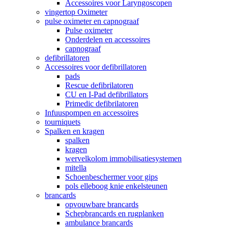
Accessoires voor Laryngoscopen
vingertop Oximeter
pulse oximeter en capnograaf
Pulse oximeter
Onderdelen en accessoires
capnograaf
defibrillatoren
Accessoires voor defibrillatoren
pads
Rescue defibrilatoren
CU en I-Pad defibrillators
Primedic defibrilatoren
Infuuspompen en accessoires
tourniquets
Spalken en kragen
spalken
kragen
wervelkolom immobilisatiesystemen
mitella
Schoenbeschermer voor gips
pols elleboog knie enkelsteunen
brancards
opvouwbare brancards
Schepbrancards en rugplanken
ambulance brancards