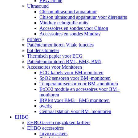
EEG crème
Ultrasound
Chison ultrasound apparatuur
Chison ultrasound apparatuur voor dierenarts
Mindray echografie units
Accessoires en sondes voor Chison
Accessoires en sondes Mindray
printers
Patiëntenmonitoren Vitale functies
bot densitometer
Thermisch papier voor ECG
Patiëntenmonitoren BM1, BM3, BM5
Accessoires voor Monitoren
ECG kabels voor BM-monitoren
SpO2 sensoren voor BM -monitoren
Temperatuursensor voor BM -monitoren
EtCO2 module en accessoires voor BM -
monitoren
IBP kit voor BM3 - BM5 monitoren
overig
Centraal station voor BM -monitoren
EHBO
EHBO tassen rugzakken koffers
EHBO accessoires
larynxmaskers