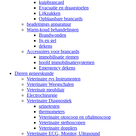
kuipbrancard
Evacuatie en draagstoelen
Lijkzakken
Opblaasbare brancards
beademings apparatuur
Warm-koud behandelingen
Brandwonden
Ijs en gel
dekens
Accessoires voor brancards
immobilisatie riemen
hoofd immobilisatiesystemen
Emergency dekens
Dieren geneeskunde
Veterinaire rvs Instrumenten
Veterinaire Weegschalen
Veterinair meubilair
Electrochirurgie
Veterinaire Diagnostiek
urinetesten
thermometers
Veterinaire otoscoop en oftalmoscoop
Veterinaire stethoscopen
Veterinaire dopplers
Veterinaire ECG, Monitor, Ultrasound