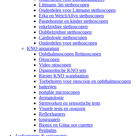
Littmann 3m stethoscopen
Onderdelen voor Littmann stethoscopen
Erka en WelchAllyn stethoscopen
Pasgeborene en kinder stethoscopen
enkelzijdige stethoscopen
Dubbelzijdige stethoscopen
Cardiologie stethoscopen
Onderdelen voor stethoscopen
KNO apparatuur
Ophthalmoscopen Retinoscopen
Otoscopen
Video otoscopen
Diagnostische KNO sets
Riester KNO wandstation
Toebehoren voor otoscoop en ophthalmoscopen
batterijen
portable microscopen
dermatologie
Stemvorken en sensorische tests
Visuele tests en oogzorg
Reflexhamers
tongspatels
Bionix en Gima oor curettes
Penlights
Audiometery & spirometrie