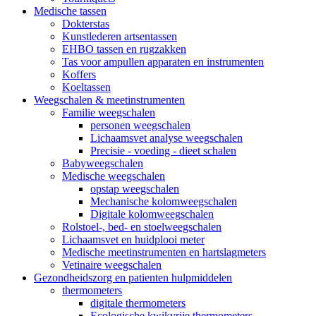
Medische tassen
Dokterstas
Kunstlederen artsentassen
EHBO tassen en rugzakken
Tas voor ampullen apparaten en instrumenten
Koffers
Koeltassen
Weegschalen & meetinstrumenten
Familie weegschalen
personen weegschalen
Lichaamsvet analyse weegschalen
Precisie - voeding - dieet schalen
Babyweegschalen
Medische weegschalen
opstap weegschalen
Mechanische kolomweegschalen
Digitale kolomweegschalen
Rolstoel-, bed- en stoelweegschalen
Lichaamsvet en huidplooi meter
Medische meetinstrumenten en hartslagmeters
Vetinaire weegschalen
Gezondheidszorg en patienten hulpmiddelen
thermometers
digitale thermometers
Ecologische kwikvrije thermometers