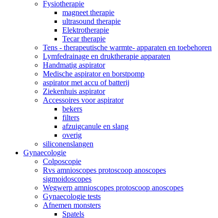
Fysiotherapie
magneet therapie
ultrasound therapie
Elektrotherapie
Tecar therapie
Tens - therapeutische warmte- apparaten en toebehoren
Lymfedrainage en druktherapie apparaten
Handmatig aspirator
Medische aspirator en borstpomp
aspirator met accu of batterij
Ziekenhuis aspirator
Accessoires voor aspirator
bekers
filters
afzuigcanule en slang
overig
siliconenslangen
Gynaecologie
Colposcopie
Rvs amnioscopes protoscoop anoscopes
sigmoidoscopes
Wegwerp amnioscopes protoscoop anoscopes
Gynaecologie tests
Afnemen monsters
Spatels