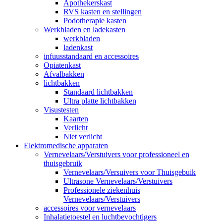
Apothekerskast
RVS kasten en stellingen
Podotherapie kasten
Werkbladen en ladekasten
werkbladen
ladenkast
infuusstandaard en accessoires
Opiatenkast
Afvalbakken
lichtbakken
Standaard lichtbakken
Ultra platte lichtbakken
Visustesten
Kaarten
Verlicht
Niet verlicht
Elektromedische apparaten
Vernevelaars/Verstuivers voor professioneel en
thuisgebruik
Vernevelaars/Versuivers voor Thuisgebuik
Ultrasone Vernevelaars/Verstuivers
Professionele ziekenhuis
Vernevelaars/Verstuivers
accessoires voor vernevelaars
Inhalatietoestel en luchtbevochtigers