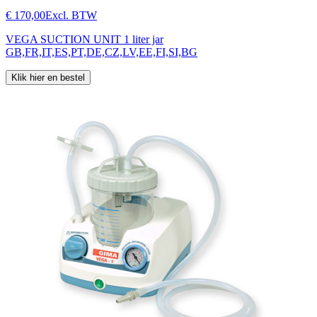
€ 170,00
Excl. BTW
VEGA SUCTION UNIT 1 liter jar
GB,FR,IT,ES,PT,DE,CZ,LV,EE,FI,SI,BG
Klik hier en bestel