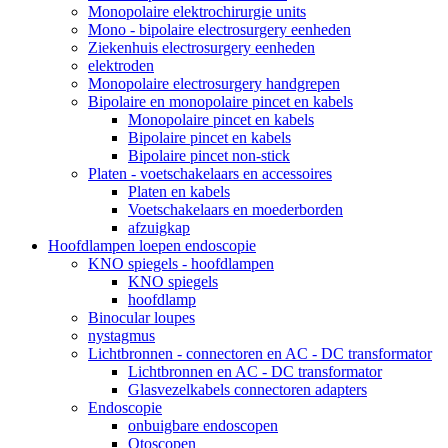
Monopolaire elektrochirurgie units
Mono - bipolaire electrosurgery eenheden
Ziekenhuis electrosurgery eenheden
elektroden
Monopolaire electrosurgery handgrepen
Bipolaire en monopolaire pincet en kabels
Monopolaire pincet en kabels
Bipolaire pincet en kabels
Bipolaire pincet non-stick
Platen - voetschakelaars en accessoires
Platen en kabels
Voetschakelaars en moederborden
afzuigkap
Hoofdlampen loepen endoscopie
KNO spiegels - hoofdlampen
KNO spiegels
hoofdlamp
Binocular loupes
nystagmus
Lichtbronnen - connectoren en AC - DC transformator
Lichtbronnen en AC - DC transformator
Glasvezelkabels connectoren adapters
Endoscopie
onbuigbare endoscopen
Otoscopen