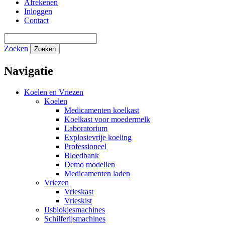
Afrekenen
Inloggen
Contact
Zoeken
Zoeken
Navigatie
Koelen en Vriezen
Koelen
Medicamenten koelkast
Koelkast voor moedermelk
Laboratorium
Explosievrije koeling
Professioneel
Bloedbank
Demo modellen
Medicamenten laden
Vriezen
Vrieskast
Vrieskist
IJsblokjesmachines
Schilferijsmachines