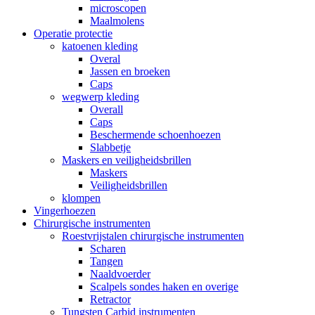
microscopen
Maalmolens
Operatie protectie
katoenen kleding
Overal
Jassen en broeken
Caps
wegwerp kleding
Overall
Caps
Beschermende schoenhoezen
Slabbetje
Maskers en veiligheidsbrillen
Maskers
Veiligheidsbrillen
klompen
Vingerhoezen
Chirurgische instrumenten
Roestvrijstalen chirurgische instrumenten
Scharen
Tangen
Naaldvoerder
Scalpels sondes haken en overige
Retractor
Tungsten Carbid instrumenten