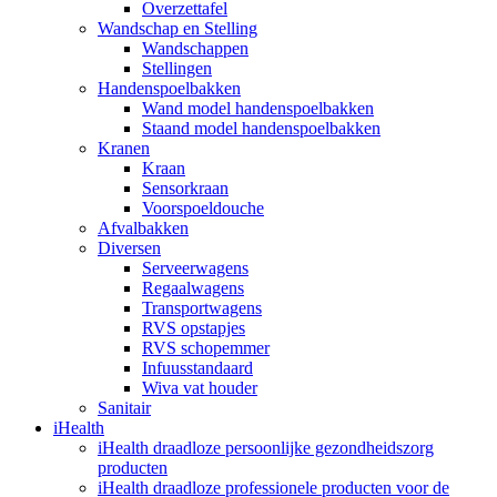
Overzettafel
Wandschap en Stelling
Wandschappen
Stellingen
Handenspoelbakken
Wand model handenspoelbakken
Staand model handenspoelbakken
Kranen
Kraan
Sensorkraan
Voorspoeldouche
Afvalbakken
Diversen
Serveerwagens
Regaalwagens
Transportwagens
RVS opstapjes
RVS schopemmer
Infuusstandaard
Wiva vat houder
Sanitair
iHealth
iHealth draadloze persoonlijke gezondheidszorg
producten
iHealth draadloze professionele producten voor de