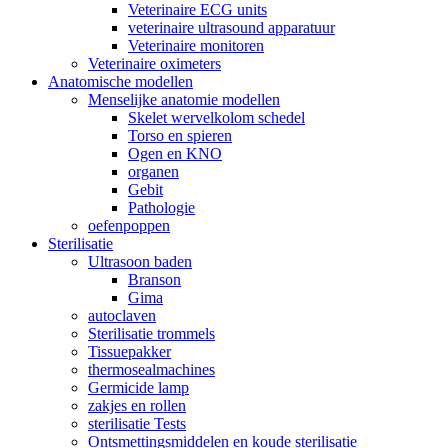
Veterinaire ECG units
veterinaire ultrasound apparatuur
Veterinaire monitoren
Veterinaire oximeters
Anatomische modellen
Menselijke anatomie modellen
Skelet wervelkolom schedel
Torso en spieren
Ogen en KNO
organen
Gebit
Pathologie
oefenpoppen
Sterilisatie
Ultrasoon baden
Branson
Gima
autoclaven
Sterilisatie trommels
Tissuepakker
thermosealmachines
Germicide lamp
zakjes en rollen
sterilisatie Tests
Ontsmettingsmiddelen en koude sterilisatie