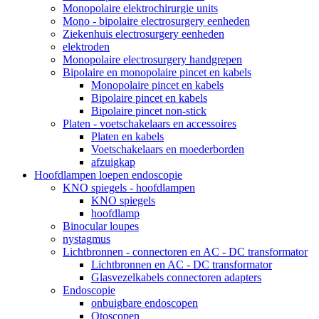
Monopolaire elektrochirurgie units
Mono - bipolaire electrosurgery eenheden
Ziekenhuis electrosurgery eenheden
elektroden
Monopolaire electrosurgery handgrepen
Bipolaire en monopolaire pincet en kabels
Monopolaire pincet en kabels
Bipolaire pincet en kabels
Bipolaire pincet non-stick
Platen - voetschakelaars en accessoires
Platen en kabels
Voetschakelaars en moederborden
afzuigkap
Hoofdlampen loepen endoscopie
KNO spiegels - hoofdlampen
KNO spiegels
hoofdlamp
Binocular loupes
nystagmus
Lichtbronnen - connectoren en AC - DC transformator
Lichtbronnen en AC - DC transformator
Glasvezelkabels connectoren adapters
Endoscopie
onbuigbare endoscopen
Otoscopen