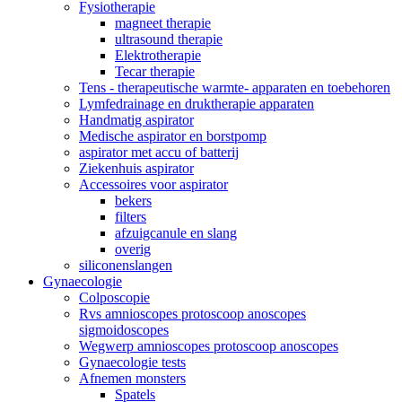
Fysiotherapie
magneet therapie
ultrasound therapie
Elektrotherapie
Tecar therapie
Tens - therapeutische warmte- apparaten en toebehoren
Lymfedrainage en druktherapie apparaten
Handmatig aspirator
Medische aspirator en borstpomp
aspirator met accu of batterij
Ziekenhuis aspirator
Accessoires voor aspirator
bekers
filters
afzuigcanule en slang
overig
siliconenslangen
Gynaecologie
Colposcopie
Rvs amnioscopes protoscoop anoscopes
sigmoidoscopes
Wegwerp amnioscopes protoscoop anoscopes
Gynaecologie tests
Afnemen monsters
Spatels