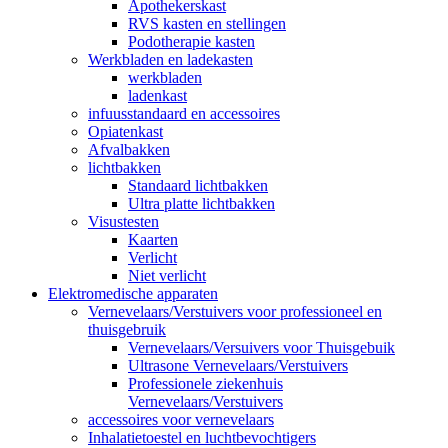
Apothekerskast
RVS kasten en stellingen
Podotherapie kasten
Werkbladen en ladekasten
werkbladen
ladenkast
infuusstandaard en accessoires
Opiatenkast
Afvalbakken
lichtbakken
Standaard lichtbakken
Ultra platte lichtbakken
Visustesten
Kaarten
Verlicht
Niet verlicht
Elektromedische apparaten
Vernevelaars/Verstuivers voor professioneel en
thuisgebruik
Vernevelaars/Versuivers voor Thuisgebuik
Ultrasone Vernevelaars/Verstuivers
Professionele ziekenhuis
Vernevelaars/Verstuivers
accessoires voor vernevelaars
Inhalatietoestel en luchtbevochtigers