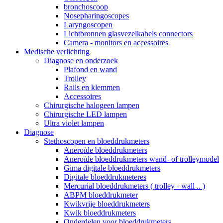
bronchoscoop
Nosepharingoscopes
Laryngoscopen
Lichtbronnen glasvezelkabels connectors
Camera - monitors en accessoires
Medische verlichting
Diagnose en onderzoek
Plafond en wand
Trolley
Rails en klemmen
Accessoires
Chirurgische halogeen lampen
Chirurgische LED lampen
Ultra violet lampen
Diagnose
Stethoscopen en bloeddrukmeters
Aneroïde bloeddrukmeters
Aneroïde bloeddrukmeters wand- of trolleymodel
Gima digitale bloeddrukmeters
Digitale bloeddrukmeteres
Mercurial bloeddrukmeters ( trolley - wall .. )
ABPM bloeddrukmeter
Kwikvrije bloeddrukmeters
Kwik bloeddrukmeters
Onderdelen voor bloeddrukmeters