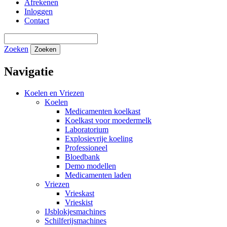
Afrekenen
Inloggen
Contact
Zoeken
Zoeken
Navigatie
Koelen en Vriezen
Koelen
Medicamenten koelkast
Koelkast voor moedermelk
Laboratorium
Explosievrije koeling
Professioneel
Bloedbank
Demo modellen
Medicamenten laden
Vriezen
Vrieskast
Vrieskist
IJsblokjesmachines
Schilferijsmachines