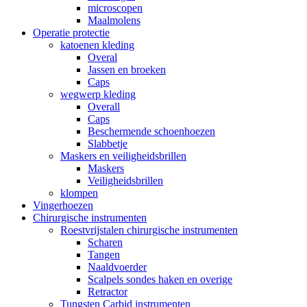
microscopen
Maalmolens
Operatie protectie
katoenen kleding
Overal
Jassen en broeken
Caps
wegwerp kleding
Overall
Caps
Beschermende schoenhoezen
Slabbetje
Maskers en veiligheidsbrillen
Maskers
Veiligheidsbrillen
klompen
Vingerhoezen
Chirurgische instrumenten
Roestvrijstalen chirurgische instrumenten
Scharen
Tangen
Naaldvoerder
Scalpels sondes haken en overige
Retractor
Tungsten Carbid instrumenten