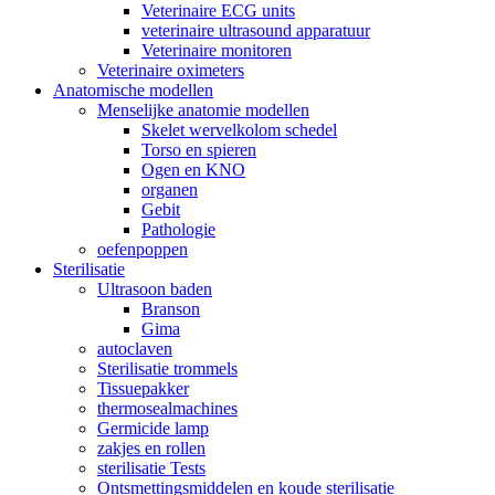
Veterinaire ECG units
veterinaire ultrasound apparatuur
Veterinaire monitoren
Veterinaire oximeters
Anatomische modellen
Menselijke anatomie modellen
Skelet wervelkolom schedel
Torso en spieren
Ogen en KNO
organen
Gebit
Pathologie
oefenpoppen
Sterilisatie
Ultrasoon baden
Branson
Gima
autoclaven
Sterilisatie trommels
Tissuepakker
thermosealmachines
Germicide lamp
zakjes en rollen
sterilisatie Tests
Ontsmettingsmiddelen en koude sterilisatie