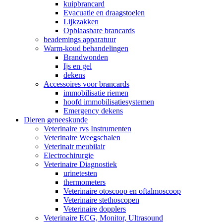
kuipbrancard
Evacuatie en draagstoelen
Lijkzakken
Opblaasbare brancards
beademings apparatuur
Warm-koud behandelingen
Brandwonden
Ijs en gel
dekens
Accessoires voor brancards
immobilisatie riemen
hoofd immobilisatiesystemen
Emergency dekens
Dieren geneeskunde
Veterinaire rvs Instrumenten
Veterinaire Weegschalen
Veterinair meubilair
Electrochirurgie
Veterinaire Diagnostiek
urinetesten
thermometers
Veterinaire otoscoop en oftalmoscoop
Veterinaire stethoscopen
Veterinaire dopplers
Veterinaire ECG, Monitor, Ultrasound