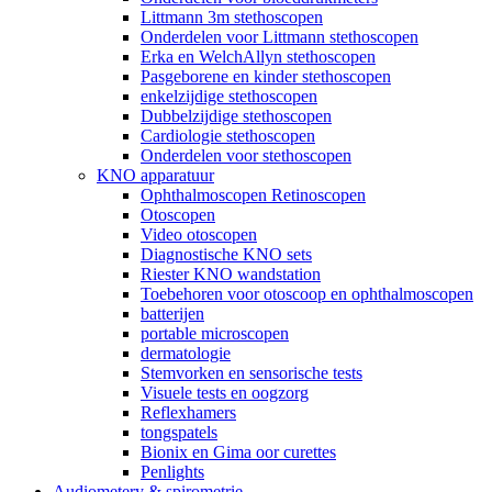
Littmann 3m stethoscopen
Onderdelen voor Littmann stethoscopen
Erka en WelchAllyn stethoscopen
Pasgeborene en kinder stethoscopen
enkelzijdige stethoscopen
Dubbelzijdige stethoscopen
Cardiologie stethoscopen
Onderdelen voor stethoscopen
KNO apparatuur
Ophthalmoscopen Retinoscopen
Otoscopen
Video otoscopen
Diagnostische KNO sets
Riester KNO wandstation
Toebehoren voor otoscoop en ophthalmoscopen
batterijen
portable microscopen
dermatologie
Stemvorken en sensorische tests
Visuele tests en oogzorg
Reflexhamers
tongspatels
Bionix en Gima oor curettes
Penlights
Audiometery & spirometrie