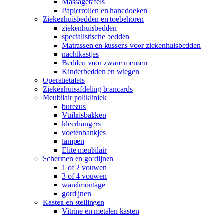
Massagetafels
Papierrollen en handdoeken
Ziekenhuisbedden en toebehoren
ziekenhuisbedden
specialistische bedden
Matrassen en kussens voor ziekenhuisbedden
nachtkastjes
Bedden voor zware mensen
Kinderbedden en wiegen
Operatietafels
Ziekenhuisafdeling brancards
Meubilair polikliniek
bureaus
Vuilnisbakken
kleerhangers
voetenbankjes
lampen
Elite meubilair
Schermen en gordijnen
1 of 2 vouwen
3 of 4 vouwen
wandmontage
gordijnen
Kasten en stellingen
Vitrine en metalen kasten