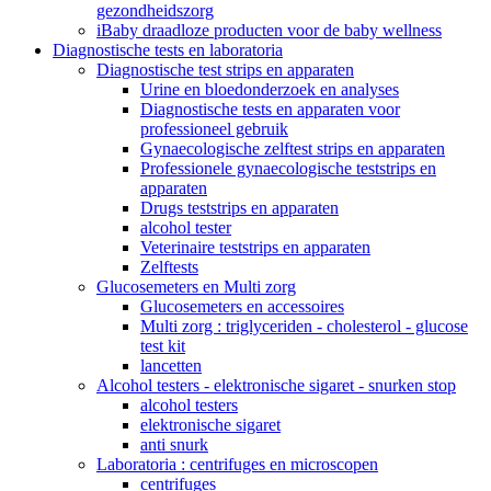
gezondheidszorg
iBaby draadloze producten voor de baby wellness
Diagnostische tests en laboratoria
Diagnostische test strips en apparaten
Urine en bloedonderzoek en analyses
Diagnostische tests en apparaten voor
professioneel gebruik
Gynaecologische zelftest strips en apparaten
Professionele gynaecologische teststrips en
apparaten
Drugs teststrips en apparaten
alcohol tester
Veterinaire teststrips en apparaten
Zelftests
Glucosemeters en Multi zorg
Glucosemeters en accessoires
Multi zorg : triglyceriden - cholesterol - glucose
test kit
lancetten
Alcohol testers - elektronische sigaret - snurken stop
alcohol testers
elektronische sigaret
anti snurk
Laboratoria : centrifuges en microscopen
centrifuges