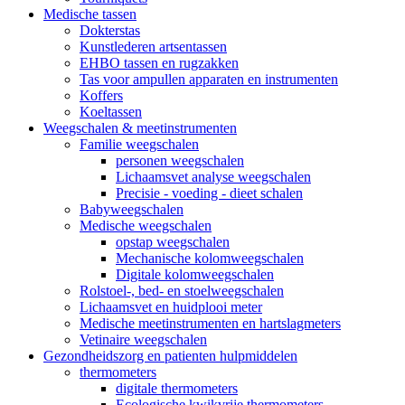
Medische tassen
Dokterstas
Kunstlederen artsentassen
EHBO tassen en rugzakken
Tas voor ampullen apparaten en instrumenten
Koffers
Koeltassen
Weegschalen & meetinstrumenten
Familie weegschalen
personen weegschalen
Lichaamsvet analyse weegschalen
Precisie - voeding - dieet schalen
Babyweegschalen
Medische weegschalen
opstap weegschalen
Mechanische kolomweegschalen
Digitale kolomweegschalen
Rolstoel-, bed- en stoelweegschalen
Lichaamsvet en huidplooi meter
Medische meetinstrumenten en hartslagmeters
Vetinaire weegschalen
Gezondheidszorg en patienten hulpmiddelen
thermometers
digitale thermometers
Ecologische kwikvrije thermometers