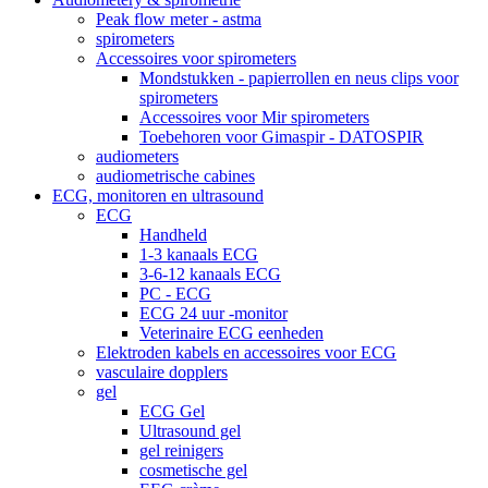
Peak flow meter - astma
spirometers
Accessoires voor spirometers
Mondstukken - papierrollen en neus clips voor
spirometers
Accessoires voor Mir spirometers
Toebehoren voor Gimaspir - DATOSPIR
audiometers
audiometrische cabines
ECG, monitoren en ultrasound
ECG
Handheld
1-3 kanaals ECG
3-6-12 kanaals ECG
PC - ECG
ECG 24 uur -monitor
Veterinaire ECG eenheden
Elektroden kabels en accessoires voor ECG
vasculaire dopplers
gel
ECG Gel
Ultrasound gel
gel reinigers
cosmetische gel