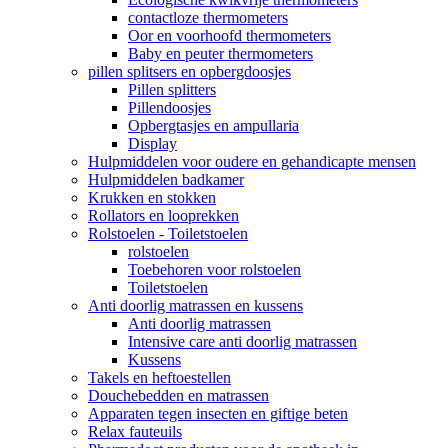
contactloze thermometers
Oor en voorhoofd thermometers
Baby en peuter thermometers
pillen splitsers en opbergdoosjes
Pillen splitters
Pillendoosjes
Opbergtasjes en ampullaria
Display
Hulpmiddelen voor oudere en gehandicapte mensen
Hulpmiddelen badkamer
Krukken en stokken
Rollators en looprekken
Rolstoelen - Toiletstoelen
rolstoelen
Toebehoren voor rolstoelen
Toiletstoelen
Anti doorlig matrassen en kussens
Anti doorlig matrassen
Intensive care anti doorlig matrassen
Kussens
Takels en heftoestellen
Douchebedden en matrassen
Apparaten tegen insecten en giftige beten
Relax fauteuils