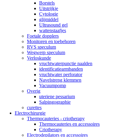
Borstels
Uitstrijkje
Cytologie
glijmiddel
Ultrasound gel
wattenstaafjes
Foetale dopplers
Monitoren en toebehoren
RVS speculum
Wegwerp speculum
Verloskunde
vruchtwaterpunctie naalden
identificatiearmbanden
vruchtwater perforator
Navelstreng klemmen
Vacuumpomp
Overig
uteriene pessarium
Salpingographie
curettes
Electrochirurgie
Thermocauteries - criotherapy
Thermocauteries en accessoires
Criotherapy
Electrodepilators en accessoires