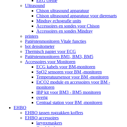
EEG crème
Ultrasound
Chison ultrasound apparatuur
Chison ultrasound apparatuur voor dierenarts
Mindray echografie units
Accessoires en sondes voor Chison
Accessoires en sondes Mindray
printers
Patiëntenmonitoren Vitale functies
bot densitometer
Thermisch papier voor ECG
Patiëntenmonitoren BM1, BM3, BM5
Accessoires voor Monitoren
ECG kabels voor BM-monitoren
SpO2 sensoren voor BM -monitoren
Temperatuursensor voor BM -monitoren
EtCO2 module en accessoires voor BM -
monitoren
IBP kit voor BM3 - BM5 monitoren
overig
Centraal station voor BM -monitoren
EHBO
EHBO tassen rugzakken koffers
EHBO accessoires
larynxmaskers