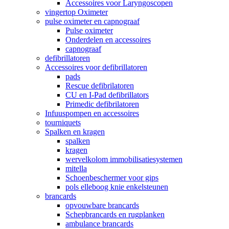
Accessoires voor Laryngoscopen
vingertop Oximeter
pulse oximeter en capnograaf
Pulse oximeter
Onderdelen en accessoires
capnograaf
defibrillatoren
Accessoires voor defibrillatoren
pads
Rescue defibrilatoren
CU en I-Pad defibrillators
Primedic defibrilatoren
Infuuspompen en accessoires
tourniquets
Spalken en kragen
spalken
kragen
wervelkolom immobilisatiesystemen
mitella
Schoenbeschermer voor gips
pols elleboog knie enkelsteunen
brancards
opvouwbare brancards
Schepbrancards en rugplanken
ambulance brancards