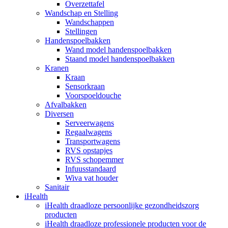
Overzettafel
Wandschap en Stelling
Wandschappen
Stellingen
Handenspoelbakken
Wand model handenspoelbakken
Staand model handenspoelbakken
Kranen
Kraan
Sensorkraan
Voorspoeldouche
Afvalbakken
Diversen
Serveerwagens
Regaalwagens
Transportwagens
RVS opstapjes
RVS schopemmer
Infuusstandaard
Wiva vat houder
Sanitair
iHealth
iHealth draadloze persoonlijke gezondheidszorg
producten
iHealth draadloze professionele producten voor de