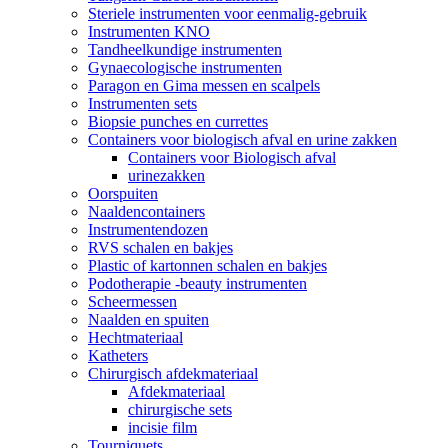
Steriele instrumenten voor eenmalig-gebruik
Instrumenten KNO
Tandheelkundige instrumenten
Gynaecologische instrumenten
Paragon en Gima messen en scalpels
Instrumenten sets
Biopsie punches en currettes
Containers voor biologisch afval en urine zakken
Containers voor Biologisch afval
urinezakken
Oorspuiten
Naaldencontainers
Instrumentendozen
RVS schalen en bakjes
Plastic of kartonnen schalen en bakjes
Podotherapie -beauty instrumenten
Scheermessen
Naalden en spuiten
Hechtmateriaal
Katheters
Chirurgisch afdekmateriaal
Afdekmateriaal
chirurgische sets
incisie film
Tourniquets