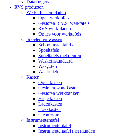
Dataloggers
RVS producten
Werktafels en bladen
Open werktafels
Gesloten R.V.S. werktafels
RVS werkbladen
Opties voor werktafels
Spoelen en wassen
Schoonmaaktafels
Spoeltafels
Spoeltafels met deuren
Waskomstandaard
Wasgoten
Wasfontein
Kasten
Open kasten
Gesloten wandkasten
Gesloten werkbanken
Hoge kasten
Ladenkasten
Hoekkasten
Cleanroom
Instrumententafel
Instrumententafel
Instrumententafel met manden