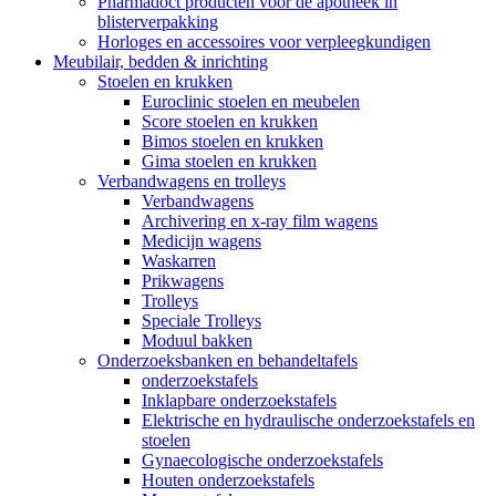
Pharmadoct producten voor de apotheek in
blisterverpakking
Horloges en accessoires voor verpleegkundigen
Meubilair, bedden & inrichting
Stoelen en krukken
Euroclinic stoelen en meubelen
Score stoelen en krukken
Bimos stoelen en krukken
Gima stoelen en krukken
Verbandwagens en trolleys
Verbandwagens
Archivering en x-ray film wagens
Medicijn wagens
Waskarren
Prikwagens
Trolleys
Speciale Trolleys
Moduul bakken
Onderzoeksbanken en behandeltafels
onderzoekstafels
Inklapbare onderzoekstafels
Elektrische en hydraulische onderzoekstafels en
stoelen
Gynaecologische onderzoekstafels
Houten onderzoekstafels