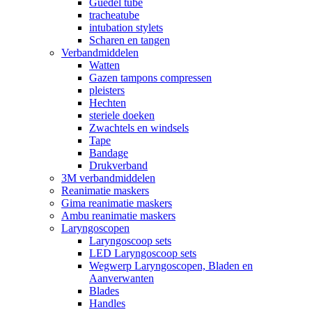
Guedel tube
tracheatube
intubation stylets
Scharen en tangen
Verbandmiddelen
Watten
Gazen tampons compressen
pleisters
Hechten
steriele doeken
Zwachtels en windsels
Tape
Bandage
Drukverband
3M verbandmiddelen
Reanimatie maskers
Gima reanimatie maskers
Ambu reanimatie maskers
Laryngoscopen
Laryngoscoop sets
LED Laryngoscoop sets
Wegwerp Laryngoscopen, Bladen en
Aanverwanten
Blades
Handles