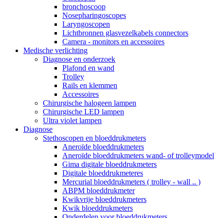
bronchoscoop
Nosepharingoscopes
Laryngoscopen
Lichtbronnen glasvezelkabels connectors
Camera - monitors en accessoires
Medische verlichting
Diagnose en onderzoek
Plafond en wand
Trolley
Rails en klemmen
Accessoires
Chirurgische halogeen lampen
Chirurgische LED lampen
Ultra violet lampen
Diagnose
Stethoscopen en bloeddrukmeters
Aneroïde bloeddrukmeters
Aneroïde bloeddrukmeters wand- of trolleymodel
Gima digitale bloeddrukmeters
Digitale bloeddrukmeteres
Mercurial bloeddrukmeters ( trolley - wall .. )
ABPM bloeddrukmeter
Kwikvrije bloeddrukmeters
Kwik bloeddrukmeters
Onderdelen voor bloeddrukmeters