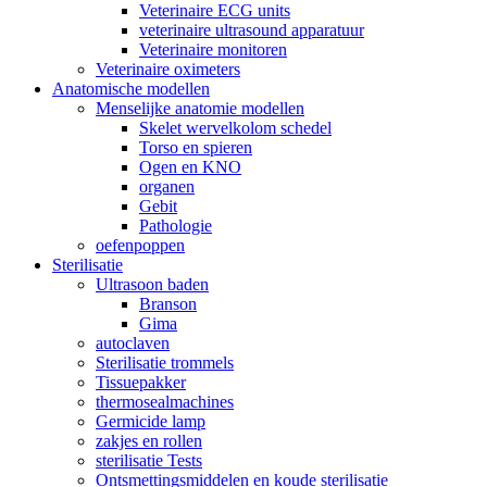
Veterinaire ECG units
veterinaire ultrasound apparatuur
Veterinaire monitoren
Veterinaire oximeters
Anatomische modellen
Menselijke anatomie modellen
Skelet wervelkolom schedel
Torso en spieren
Ogen en KNO
organen
Gebit
Pathologie
oefenpoppen
Sterilisatie
Ultrasoon baden
Branson
Gima
autoclaven
Sterilisatie trommels
Tissuepakker
thermosealmachines
Germicide lamp
zakjes en rollen
sterilisatie Tests
Ontsmettingsmiddelen en koude sterilisatie