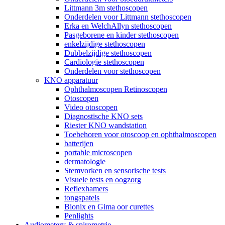
Littmann 3m stethoscopen
Onderdelen voor Littmann stethoscopen
Erka en WelchAllyn stethoscopen
Pasgeborene en kinder stethoscopen
enkelzijdige stethoscopen
Dubbelzijdige stethoscopen
Cardiologie stethoscopen
Onderdelen voor stethoscopen
KNO apparatuur
Ophthalmoscopen Retinoscopen
Otoscopen
Video otoscopen
Diagnostische KNO sets
Riester KNO wandstation
Toebehoren voor otoscoop en ophthalmoscopen
batterijen
portable microscopen
dermatologie
Stemvorken en sensorische tests
Visuele tests en oogzorg
Reflexhamers
tongspatels
Bionix en Gima oor curettes
Penlights
Audiometery & spirometrie