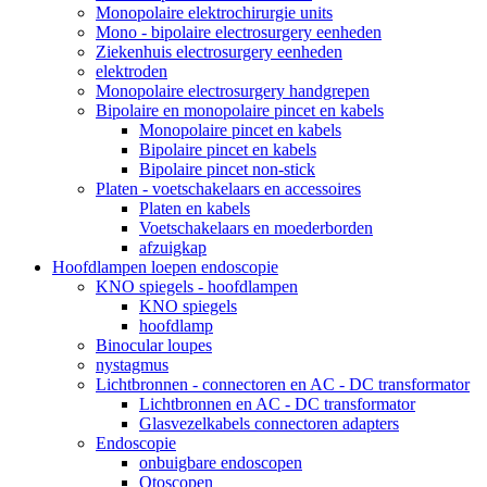
Monopolaire elektrochirurgie units
Mono - bipolaire electrosurgery eenheden
Ziekenhuis electrosurgery eenheden
elektroden
Monopolaire electrosurgery handgrepen
Bipolaire en monopolaire pincet en kabels
Monopolaire pincet en kabels
Bipolaire pincet en kabels
Bipolaire pincet non-stick
Platen - voetschakelaars en accessoires
Platen en kabels
Voetschakelaars en moederborden
afzuigkap
Hoofdlampen loepen endoscopie
KNO spiegels - hoofdlampen
KNO spiegels
hoofdlamp
Binocular loupes
nystagmus
Lichtbronnen - connectoren en AC - DC transformator
Lichtbronnen en AC - DC transformator
Glasvezelkabels connectoren adapters
Endoscopie
onbuigbare endoscopen
Otoscopen