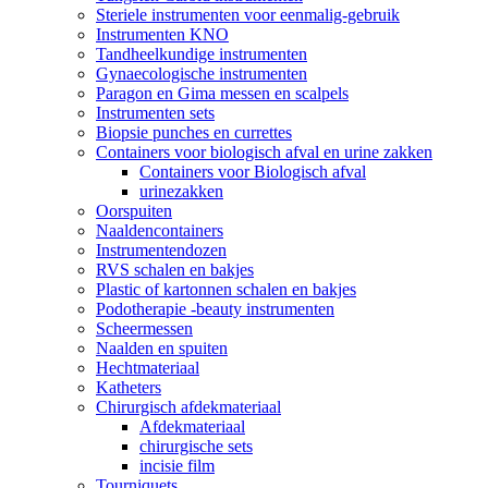
Steriele instrumenten voor eenmalig-gebruik
Instrumenten KNO
Tandheelkundige instrumenten
Gynaecologische instrumenten
Paragon en Gima messen en scalpels
Instrumenten sets
Biopsie punches en currettes
Containers voor biologisch afval en urine zakken
Containers voor Biologisch afval
urinezakken
Oorspuiten
Naaldencontainers
Instrumentendozen
RVS schalen en bakjes
Plastic of kartonnen schalen en bakjes
Podotherapie -beauty instrumenten
Scheermessen
Naalden en spuiten
Hechtmateriaal
Katheters
Chirurgisch afdekmateriaal
Afdekmateriaal
chirurgische sets
incisie film
Tourniquets