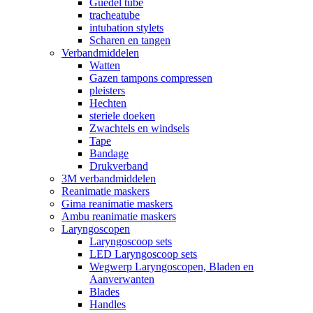
Guedel tube
tracheatube
intubation stylets
Scharen en tangen
Verbandmiddelen
Watten
Gazen tampons compressen
pleisters
Hechten
steriele doeken
Zwachtels en windsels
Tape
Bandage
Drukverband
3M verbandmiddelen
Reanimatie maskers
Gima reanimatie maskers
Ambu reanimatie maskers
Laryngoscopen
Laryngoscoop sets
LED Laryngoscoop sets
Wegwerp Laryngoscopen, Bladen en
Aanverwanten
Blades
Handles