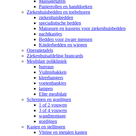
Massagetafels
Papierrollen en handdoeken
Ziekenhuisbedden en toebehoren
ziekenhuisbedden
specialistische bedden
Matrassen en kussens voor ziekenhuisbedden
nachtkastjes
Bedden voor zware mensen
Kinderbedden en wiegen
Operatietafels
Ziekenhuisafdeling brancards
Meubilair polikliniek
bureaus
Vuilnisbakken
kleerhangers
voetenbankjes
lampen
Elite meubilair
Schermen en gordijnen
1 of 2 vouwen
3 of 4 vouwen
wandmontage
gordijnen
Kasten en stellingen
Vitrine en metalen kasten