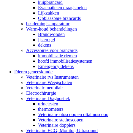
kuipbrancard
Evacuatie en draagstoelen
Lijkzakken
Opblaasbare brancards
beademings apparatuur
Warm-koud behandelingen
Brandwonden
Ijs en gel
dekens
Accessoires voor brancards
immobilisatie riemen
hoofd immobilisatiesystemen
Emergency dekens
Dieren geneeskunde
Veterinaire rvs Instrumenten
Veterinaire Weegschalen
Veterinair meubilair
Electrochirurgie
Veterinaire Diagnostiek
urinetesten
thermometers
Veterinaire otoscoop en oftalmoscoop
Veterinaire stethoscopen
Veterinaire dopplers
Veterinaire ECG, Monitor, Ultrasound