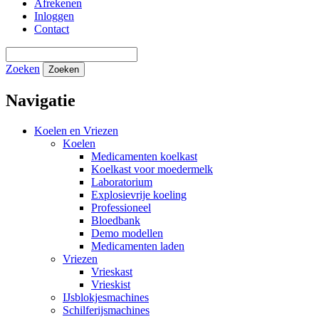
Afrekenen
Inloggen
Contact
Zoeken
Zoeken
Navigatie
Koelen en Vriezen
Koelen
Medicamenten koelkast
Koelkast voor moedermelk
Laboratorium
Explosievrije koeling
Professioneel
Bloedbank
Demo modellen
Medicamenten laden
Vriezen
Vrieskast
Vrieskist
IJsblokjesmachines
Schilferijsmachines