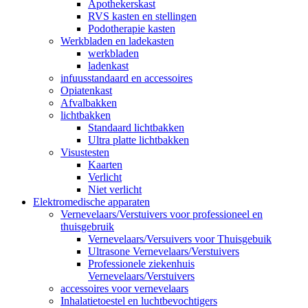
Apothekerskast
RVS kasten en stellingen
Podotherapie kasten
Werkbladen en ladekasten
werkbladen
ladenkast
infuusstandaard en accessoires
Opiatenkast
Afvalbakken
lichtbakken
Standaard lichtbakken
Ultra platte lichtbakken
Visustesten
Kaarten
Verlicht
Niet verlicht
Elektromedische apparaten
Vernevelaars/Verstuivers voor professioneel en
thuisgebruik
Vernevelaars/Versuivers voor Thuisgebuik
Ultrasone Vernevelaars/Verstuivers
Professionele ziekenhuis
Vernevelaars/Verstuivers
accessoires voor vernevelaars
Inhalatietoestel en luchtbevochtigers