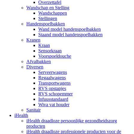
Overzettafel
Wandschap en Stelling
Wandschappen
Stellingen
Handenspoelbakken
Wand model handenspoelbakken
Staand model handenspoelbakken
Kranen
Kraan
Sensorkraan
Voorspoeldouche
Afvalbakken
Diversen
Serveerwagens
Regaalwagens
Transportwagens
RVS opstapjes
RVS schopemmer
Infuusstandaard
Wiva vat houder
Sanitair
iHealth
iHealth draadloze persoonlijke gezondheidszorg
producten
iHealth draadloze professionele producten voor de