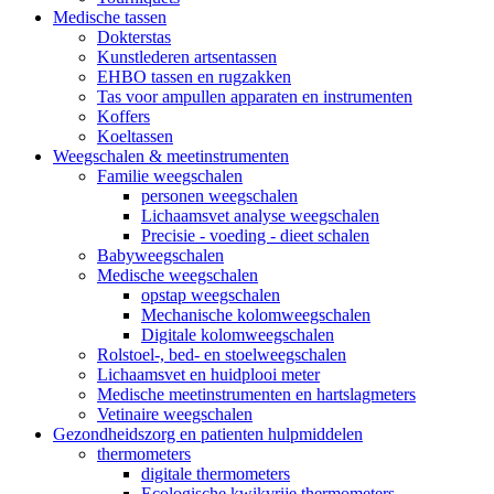
Medische tassen
Dokterstas
Kunstlederen artsentassen
EHBO tassen en rugzakken
Tas voor ampullen apparaten en instrumenten
Koffers
Koeltassen
Weegschalen & meetinstrumenten
Familie weegschalen
personen weegschalen
Lichaamsvet analyse weegschalen
Precisie - voeding - dieet schalen
Babyweegschalen
Medische weegschalen
opstap weegschalen
Mechanische kolomweegschalen
Digitale kolomweegschalen
Rolstoel-, bed- en stoelweegschalen
Lichaamsvet en huidplooi meter
Medische meetinstrumenten en hartslagmeters
Vetinaire weegschalen
Gezondheidszorg en patienten hulpmiddelen
thermometers
digitale thermometers
Ecologische kwikvrije thermometers