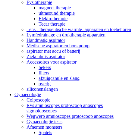
Fysiotherapie
magneet therapie
ultrasound therapie
Elektrotherapie
Tecar therapie
Tens - therapeutische warmte- apparaten en toebehoren
Lymfedrainage en druktherapie apparaten
Handmatig aspirator
Medische aspirator en borstpomp
aspirator met accu of batterij
Ziekenhuis aspirator
Accessoires voor aspirator
bekers
filters
afzuigcanule en slang
overig
siliconenslangen
Gynaecologie
Colposcopie
Rvs amnioscopes protoscoop anoscopes
sigmoidoscopes
Wegwerp amnioscopes protoscoop anoscopes
Gynaecologie tests
Afnemen monsters
Spatels