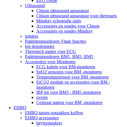
EEG crème
Ultrasound
Chison ultrasound apparatuur
Chison ultrasound apparatuur voor dierenarts
Mindray echografie units
Accessoires en sondes voor Chison
Accessoires en sondes Mindray
printers
Patiëntenmonitoren Vitale functies
bot densitometer
Thermisch papier voor ECG
Patiëntenmonitoren BM1, BM3, BM5
Accessoires voor Monitoren
ECG kabels voor BM-monitoren
SpO2 sensoren voor BM -monitoren
Temperatuursensor voor BM -monitoren
EtCO2 module en accessoires voor BM -
monitoren
IBP kit voor BM3 - BM5 monitoren
overig
Centraal station voor BM -monitoren
EHBO
EHBO tassen rugzakken koffers
EHBO accessoires
larynxmaskers