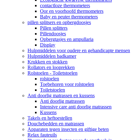
contactloze thermometers
Oor en voorhoofd thermometers
Baby en peuter thermometers
pillen splitsers en opbergdoosjes
Pillen splitters
Pillendoosjes
Opbergtasjes en ampullaria
Display
Hulpmiddelen voor oudere en gehandicapte mensen
Hulpmiddelen badkamer
Krukken en stokken
Rollators en looprekken
Rolstoelen - Toiletstoelen
rolstoelen
Toebehoren voor rolstoelen
Toiletstoelen
Anti doorlig matrassen en kussens
Anti doorlig matrassen
Intensive care anti doorlig matrassen
Kussens
Takels en heftoestellen
Douchebedden en matrassen
Apparaten tegen insecten en giftige beten
Relax fauteuils