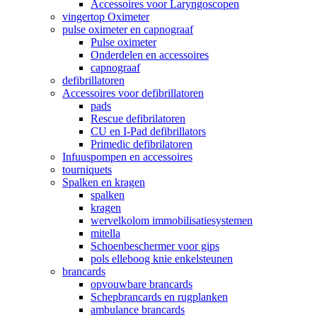
Accessoires voor Laryngoscopen
vingertop Oximeter
pulse oximeter en capnograaf
Pulse oximeter
Onderdelen en accessoires
capnograaf
defibrillatoren
Accessoires voor defibrillatoren
pads
Rescue defibrilatoren
CU en I-Pad defibrillators
Primedic defibrilatoren
Infuuspompen en accessoires
tourniquets
Spalken en kragen
spalken
kragen
wervelkolom immobilisatiesystemen
mitella
Schoenbeschermer voor gips
pols elleboog knie enkelsteunen
brancards
opvouwbare brancards
Schepbrancards en rugplanken
ambulance brancards