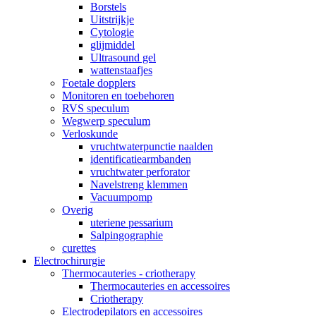
Borstels
Uitstrijkje
Cytologie
glijmiddel
Ultrasound gel
wattenstaafjes
Foetale dopplers
Monitoren en toebehoren
RVS speculum
Wegwerp speculum
Verloskunde
vruchtwaterpunctie naalden
identificatiearmbanden
vruchtwater perforator
Navelstreng klemmen
Vacuumpomp
Overig
uteriene pessarium
Salpingographie
curettes
Electrochirurgie
Thermocauteries - criotherapy
Thermocauteries en accessoires
Criotherapy
Electrodepilators en accessoires