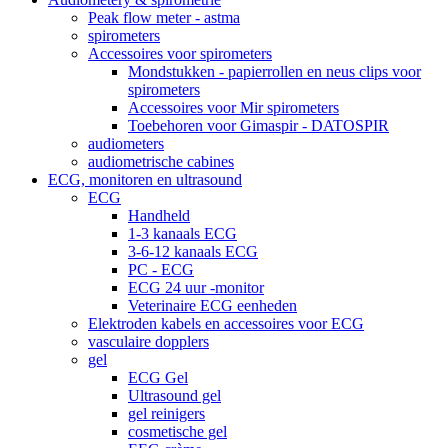
Peak flow meter - astma
spirometers
Accessoires voor spirometers
Mondstukken - papierrollen en neus clips voor
spirometers
Accessoires voor Mir spirometers
Toebehoren voor Gimaspir - DATOSPIR
audiometers
audiometrische cabines
ECG, monitoren en ultrasound
ECG
Handheld
1-3 kanaals ECG
3-6-12 kanaals ECG
PC - ECG
ECG 24 uur -monitor
Veterinaire ECG eenheden
Elektroden kabels en accessoires voor ECG
vasculaire dopplers
gel
ECG Gel
Ultrasound gel
gel reinigers
cosmetische gel