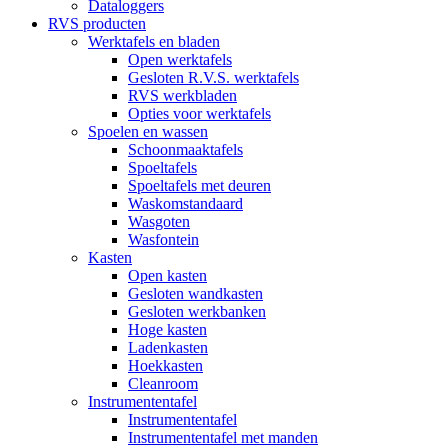
Dataloggers
RVS producten
Werktafels en bladen
Open werktafels
Gesloten R.V.S. werktafels
RVS werkbladen
Opties voor werktafels
Spoelen en wassen
Schoonmaaktafels
Spoeltafels
Spoeltafels met deuren
Waskomstandaard
Wasgoten
Wasfontein
Kasten
Open kasten
Gesloten wandkasten
Gesloten werkbanken
Hoge kasten
Ladenkasten
Hoekkasten
Cleanroom
Instrumententafel
Instrumententafel
Instrumententafel met manden