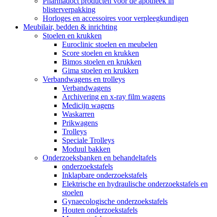
Pharmadoct producten voor de apotheek in
blisterverpakking
Horloges en accessoires voor verpleegkundigen
Meubilair, bedden & inrichting
Stoelen en krukken
Euroclinic stoelen en meubelen
Score stoelen en krukken
Bimos stoelen en krukken
Gima stoelen en krukken
Verbandwagens en trolleys
Verbandwagens
Archivering en x-ray film wagens
Medicijn wagens
Waskarren
Prikwagens
Trolleys
Speciale Trolleys
Moduul bakken
Onderzoeksbanken en behandeltafels
onderzoekstafels
Inklapbare onderzoekstafels
Elektrische en hydraulische onderzoekstafels en
stoelen
Gynaecologische onderzoekstafels
Houten onderzoekstafels