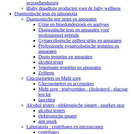
gezondheidszorg
iBaby draadloze producten voor de baby wellness
Diagnostische tests en laboratoria
Diagnostische test strips en apparaten
Urine en bloedonderzoek en analyses
Diagnostische tests en apparaten voor
professioneel gebruik
Gynaecologische zelftest strips en apparaten
Professionele gynaecologische teststrips en
apparaten
Drugs teststrips en apparaten
alcohol tester
Veterinaire teststrips en apparaten
Zelftests
Glucosemeters en Multi zorg
Glucosemeters en accessoires
Multi zorg : triglyceriden - cholesterol - glucose
test kit
lancetten
Alcohol testers - elektronische sigaret - snurken stop
alcohol testers
elektronische sigaret
anti snurk
Laboratoria : centrifuges en microscopen
centrifuges