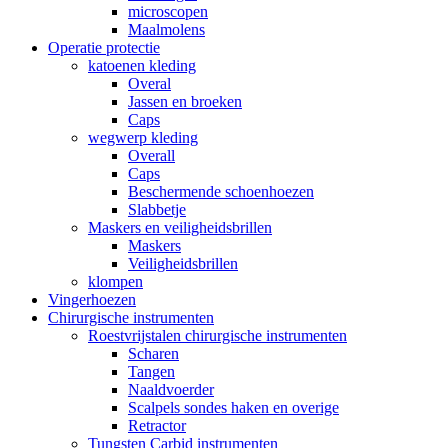
microscopen
Maalmolens
Operatie protectie
katoenen kleding
Overal
Jassen en broeken
Caps
wegwerp kleding
Overall
Caps
Beschermende schoenhoezen
Slabbetje
Maskers en veiligheidsbrillen
Maskers
Veiligheidsbrillen
klompen
Vingerhoezen
Chirurgische instrumenten
Roestvrijstalen chirurgische instrumenten
Scharen
Tangen
Naaldvoerder
Scalpels sondes haken en overige
Retractor
Tungsten Carbid instrumenten