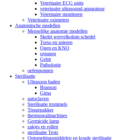
Veterinaire ECG units
veterinaire ultrasound apparatuur
Veterinaire monitoren
Veterinaire oximeters
Anatomische modellen
Menselijke anatomie modellen
Skelet wervelkolom schedel
Torso en spieren
Ogen en KNO
organen
Gebit
Pathologie
oefenpoppen
Sterilisatie
Ultrasoon baden
Branson
Gima
autoclaven
Sterilisatie trommels
Tissuepakker
thermosealmachines
Germicide lamp
zakjes en rollen
sterilisatie Tests
Ontsmettingsmiddelen en koude sterilisatie