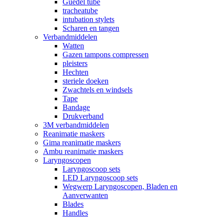
Guedel tube
tracheatube
intubation stylets
Scharen en tangen
Verbandmiddelen
Watten
Gazen tampons compressen
pleisters
Hechten
steriele doeken
Zwachtels en windsels
Tape
Bandage
Drukverband
3M verbandmiddelen
Reanimatie maskers
Gima reanimatie maskers
Ambu reanimatie maskers
Laryngoscopen
Laryngoscoop sets
LED Laryngoscoop sets
Wegwerp Laryngoscopen, Bladen en
Aanverwanten
Blades
Handles