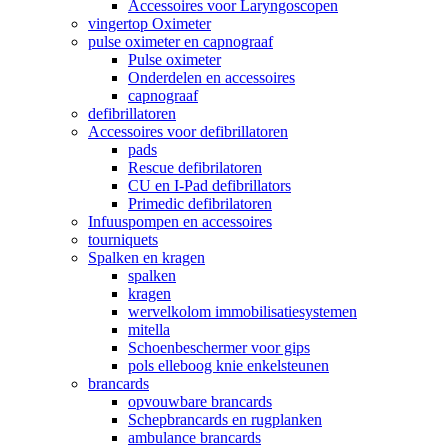
Accessoires voor Laryngoscopen
vingertop Oximeter
pulse oximeter en capnograaf
Pulse oximeter
Onderdelen en accessoires
capnograaf
defibrillatoren
Accessoires voor defibrillatoren
pads
Rescue defibrilatoren
CU en I-Pad defibrillators
Primedic defibrilatoren
Infuuspompen en accessoires
tourniquets
Spalken en kragen
spalken
kragen
wervelkolom immobilisatiesystemen
mitella
Schoenbeschermer voor gips
pols elleboog knie enkelsteunen
brancards
opvouwbare brancards
Schepbrancards en rugplanken
ambulance brancards