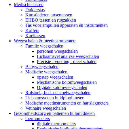
Medische tassen
Dokterstas
Kunstlederen artsentassen
EHBO tassen en rugzakken
Tas voor ampullen apparaten en instrumenten
Koffers
Koeltassen
Weegschalen & meetinstrumenten
Familie weegschalen
personen weegschalen
Lichaamsvet analyse weegschalen
Precisie - voeding - dieet schalen
Babyweegschalen
Medische weegschalen
opstap weegschalen
Mechanische kolomweegschalen
Digitale kolomweegschalen
Rolstoel-, bed- en stoelweegschalen
Lichaamsvet en huidplooi meter
Medische meetinstrumenten en hartslagmeters
Vetinaire weegschalen
Gezondheidszorg en patienten hulpmiddelen
thermometers
digitale thermometers
Ecologische kwikvrije thermometers