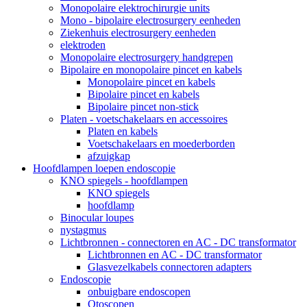
Monopolaire elektrochirurgie units
Mono - bipolaire electrosurgery eenheden
Ziekenhuis electrosurgery eenheden
elektroden
Monopolaire electrosurgery handgrepen
Bipolaire en monopolaire pincet en kabels
Monopolaire pincet en kabels
Bipolaire pincet en kabels
Bipolaire pincet non-stick
Platen - voetschakelaars en accessoires
Platen en kabels
Voetschakelaars en moederborden
afzuigkap
Hoofdlampen loepen endoscopie
KNO spiegels - hoofdlampen
KNO spiegels
hoofdlamp
Binocular loupes
nystagmus
Lichtbronnen - connectoren en AC - DC transformator
Lichtbronnen en AC - DC transformator
Glasvezelkabels connectoren adapters
Endoscopie
onbuigbare endoscopen
Otoscopen