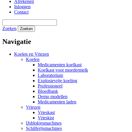
Afrekenen
Inloggen
Contact
Zoeken
Zoeken
Navigatie
Koelen en Vriezen
Koelen
Medicamenten koelkast
Koelkast voor moedermelk
Laboratorium
Explosievrije koeling
Professioneel
Bloedbank
Demo modellen
Medicamenten laden
Vriezen
Vrieskast
Vrieskist
IJsblokjesmachines
Schilferijsmachines