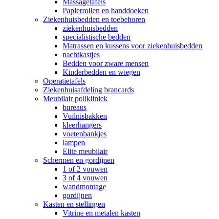
Massagetafels
Papierrollen en handdoeken
Ziekenhuisbedden en toebehoren
ziekenhuisbedden
specialistische bedden
Matrassen en kussens voor ziekenhuisbedden
nachtkastjes
Bedden voor zware mensen
Kinderbedden en wiegen
Operatietafels
Ziekenhuisafdeling brancards
Meubilair polikliniek
bureaus
Vuilnisbakken
kleerhangers
voetenbankjes
lampen
Elite meubilair
Schermen en gordijnen
1 of 2 vouwen
3 of 4 vouwen
wandmontage
gordijnen
Kasten en stellingen
Vitrine en metalen kasten