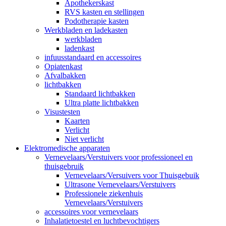
Apothekerskast
RVS kasten en stellingen
Podotherapie kasten
Werkbladen en ladekasten
werkbladen
ladenkast
infuusstandaard en accessoires
Opiatenkast
Afvalbakken
lichtbakken
Standaard lichtbakken
Ultra platte lichtbakken
Visustesten
Kaarten
Verlicht
Niet verlicht
Elektromedische apparaten
Vernevelaars/Verstuivers voor professioneel en
thuisgebruik
Vernevelaars/Versuivers voor Thuisgebuik
Ultrasone Vernevelaars/Verstuivers
Professionele ziekenhuis
Vernevelaars/Verstuivers
accessoires voor vernevelaars
Inhalatietoestel en luchtbevochtigers