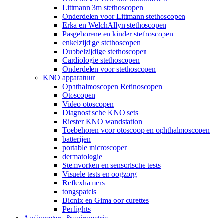
Littmann 3m stethoscopen
Onderdelen voor Littmann stethoscopen
Erka en WelchAllyn stethoscopen
Pasgeborene en kinder stethoscopen
enkelzijdige stethoscopen
Dubbelzijdige stethoscopen
Cardiologie stethoscopen
Onderdelen voor stethoscopen
KNO apparatuur
Ophthalmoscopen Retinoscopen
Otoscopen
Video otoscopen
Diagnostische KNO sets
Riester KNO wandstation
Toebehoren voor otoscoop en ophthalmoscopen
batterijen
portable microscopen
dermatologie
Stemvorken en sensorische tests
Visuele tests en oogzorg
Reflexhamers
tongspatels
Bionix en Gima oor curettes
Penlights
Audiometery & spirometrie