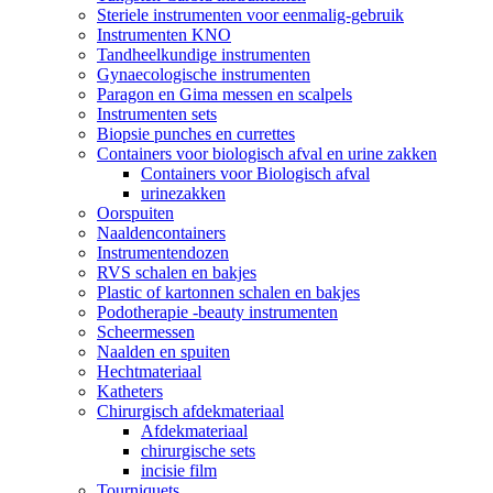
Steriele instrumenten voor eenmalig-gebruik
Instrumenten KNO
Tandheelkundige instrumenten
Gynaecologische instrumenten
Paragon en Gima messen en scalpels
Instrumenten sets
Biopsie punches en currettes
Containers voor biologisch afval en urine zakken
Containers voor Biologisch afval
urinezakken
Oorspuiten
Naaldencontainers
Instrumentendozen
RVS schalen en bakjes
Plastic of kartonnen schalen en bakjes
Podotherapie -beauty instrumenten
Scheermessen
Naalden en spuiten
Hechtmateriaal
Katheters
Chirurgisch afdekmateriaal
Afdekmateriaal
chirurgische sets
incisie film
Tourniquets