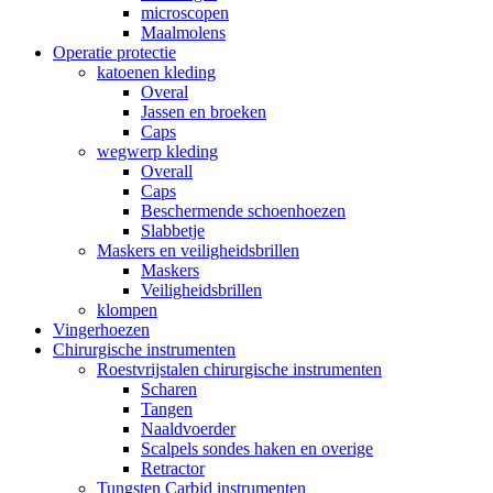
microscopen
Maalmolens
Operatie protectie
katoenen kleding
Overal
Jassen en broeken
Caps
wegwerp kleding
Overall
Caps
Beschermende schoenhoezen
Slabbetje
Maskers en veiligheidsbrillen
Maskers
Veiligheidsbrillen
klompen
Vingerhoezen
Chirurgische instrumenten
Roestvrijstalen chirurgische instrumenten
Scharen
Tangen
Naaldvoerder
Scalpels sondes haken en overige
Retractor
Tungsten Carbid instrumenten