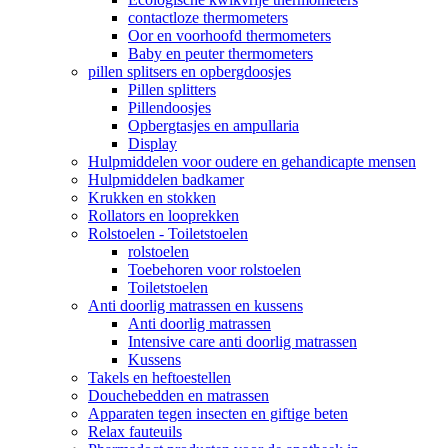
contactloze thermometers
Oor en voorhoofd thermometers
Baby en peuter thermometers
pillen splitsers en opbergdoosjes
Pillen splitters
Pillendoosjes
Opbergtasjes en ampullaria
Display
Hulpmiddelen voor oudere en gehandicapte mensen
Hulpmiddelen badkamer
Krukken en stokken
Rollators en looprekken
Rolstoelen - Toiletstoelen
rolstoelen
Toebehoren voor rolstoelen
Toiletstoelen
Anti doorlig matrassen en kussens
Anti doorlig matrassen
Intensive care anti doorlig matrassen
Kussens
Takels en heftoestellen
Douchebedden en matrassen
Apparaten tegen insecten en giftige beten
Relax fauteuils