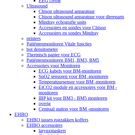
EEG crème
Ultrasound
Chison ultrasound apparatuur
Chison ultrasound apparatuur voor dierenarts
Mindray echografie units
Accessoires en sondes voor Chison
Accessoires en sondes Mindray
printers
Patiëntenmonitoren Vitale functies
bot densitometer
Thermisch papier voor ECG
Patiëntenmonitoren BM1, BM3, BM5
Accessoires voor Monitoren
ECG kabels voor BM-monitoren
SpO2 sensoren voor BM -monitoren
Temperatuursensor voor BM -monitoren
EtCO2 module en accessoires voor BM -
monitoren
IBP kit voor BM3 - BM5 monitoren
overig
Centraal station voor BM -monitoren
EHBO
EHBO tassen rugzakken koffers
EHBO accessoires
larynxmaskers