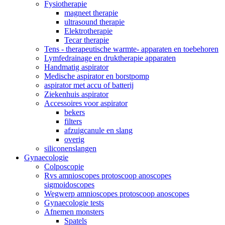
Fysiotherapie
magneet therapie
ultrasound therapie
Elektrotherapie
Tecar therapie
Tens - therapeutische warmte- apparaten en toebehoren
Lymfedrainage en druktherapie apparaten
Handmatig aspirator
Medische aspirator en borstpomp
aspirator met accu of batterij
Ziekenhuis aspirator
Accessoires voor aspirator
bekers
filters
afzuigcanule en slang
overig
siliconenslangen
Gynaecologie
Colposcopie
Rvs amnioscopes protoscoop anoscopes
sigmoidoscopes
Wegwerp amnioscopes protoscoop anoscopes
Gynaecologie tests
Afnemen monsters
Spatels