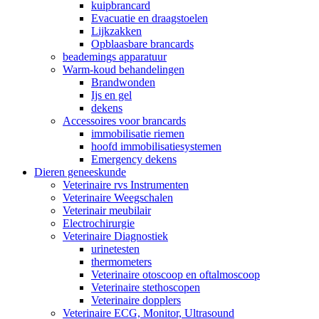
kuipbrancard
Evacuatie en draagstoelen
Lijkzakken
Opblaasbare brancards
beademings apparatuur
Warm-koud behandelingen
Brandwonden
Ijs en gel
dekens
Accessoires voor brancards
immobilisatie riemen
hoofd immobilisatiesystemen
Emergency dekens
Dieren geneeskunde
Veterinaire rvs Instrumenten
Veterinaire Weegschalen
Veterinair meubilair
Electrochirurgie
Veterinaire Diagnostiek
urinetesten
thermometers
Veterinaire otoscoop en oftalmoscoop
Veterinaire stethoscopen
Veterinaire dopplers
Veterinaire ECG, Monitor, Ultrasound