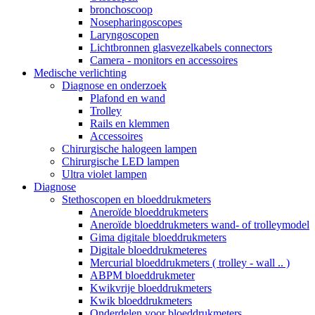
bronchoscoop
Nosepharingoscopes
Laryngoscopen
Lichtbronnen glasvezelkabels connectors
Camera - monitors en accessoires
Medische verlichting
Diagnose en onderzoek
Plafond en wand
Trolley
Rails en klemmen
Accessoires
Chirurgische halogeen lampen
Chirurgische LED lampen
Ultra violet lampen
Diagnose
Stethoscopen en bloeddrukmeters
Aneroïde bloeddrukmeters
Aneroïde bloeddrukmeters wand- of trolleymodel
Gima digitale bloeddrukmeters
Digitale bloeddrukmeteres
Mercurial bloeddrukmeters ( trolley - wall .. )
ABPM bloeddrukmeter
Kwikvrije bloeddrukmeters
Kwik bloeddrukmeters
Onderdelen voor bloeddrukmeters