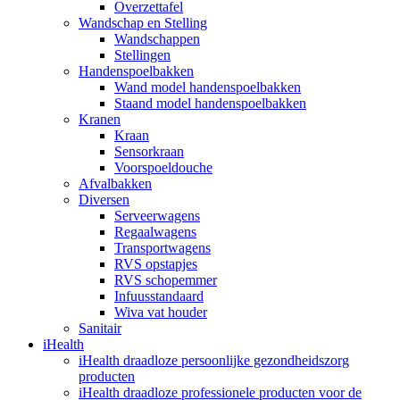
Overzettafel
Wandschap en Stelling
Wandschappen
Stellingen
Handenspoelbakken
Wand model handenspoelbakken
Staand model handenspoelbakken
Kranen
Kraan
Sensorkraan
Voorspoeldouche
Afvalbakken
Diversen
Serveerwagens
Regaalwagens
Transportwagens
RVS opstapjes
RVS schopemmer
Infuusstandaard
Wiva vat houder
Sanitair
iHealth
iHealth draadloze persoonlijke gezondheidszorg
producten
iHealth draadloze professionele producten voor de