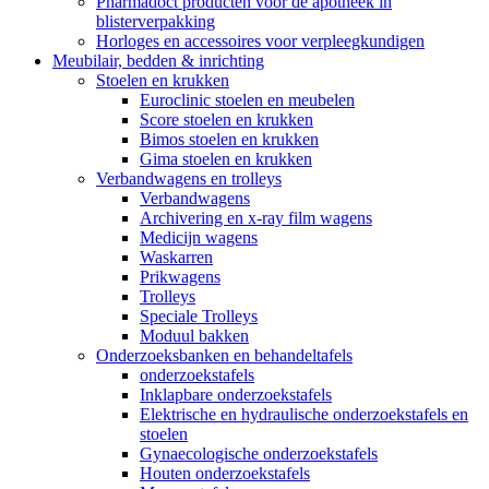
Pharmadoct producten voor de apotheek in
blisterverpakking
Horloges en accessoires voor verpleegkundigen
Meubilair, bedden & inrichting
Stoelen en krukken
Euroclinic stoelen en meubelen
Score stoelen en krukken
Bimos stoelen en krukken
Gima stoelen en krukken
Verbandwagens en trolleys
Verbandwagens
Archivering en x-ray film wagens
Medicijn wagens
Waskarren
Prikwagens
Trolleys
Speciale Trolleys
Moduul bakken
Onderzoeksbanken en behandeltafels
onderzoekstafels
Inklapbare onderzoekstafels
Elektrische en hydraulische onderzoekstafels en
stoelen
Gynaecologische onderzoekstafels
Houten onderzoekstafels