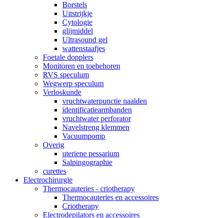
Borstels
Uitstrijkje
Cytologie
glijmiddel
Ultrasound gel
wattenstaafjes
Foetale dopplers
Monitoren en toebehoren
RVS speculum
Wegwerp speculum
Verloskunde
vruchtwaterpunctie naalden
identificatiearmbanden
vruchtwater perforator
Navelstreng klemmen
Vacuumpomp
Overig
uteriene pessarium
Salpingographie
curettes
Electrochirurgie
Thermocauteries - criotherapy
Thermocauteries en accessoires
Criotherapy
Electrodepilators en accessoires