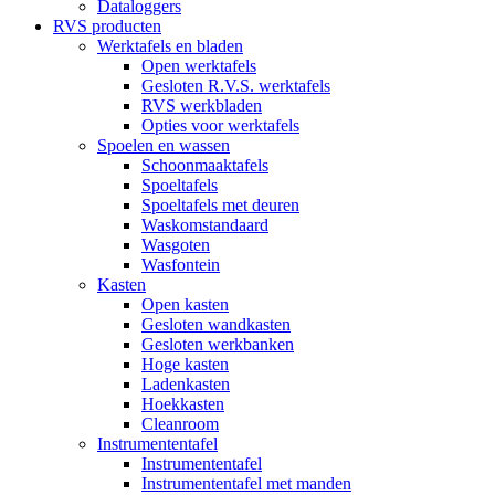
Dataloggers
RVS producten
Werktafels en bladen
Open werktafels
Gesloten R.V.S. werktafels
RVS werkbladen
Opties voor werktafels
Spoelen en wassen
Schoonmaaktafels
Spoeltafels
Spoeltafels met deuren
Waskomstandaard
Wasgoten
Wasfontein
Kasten
Open kasten
Gesloten wandkasten
Gesloten werkbanken
Hoge kasten
Ladenkasten
Hoekkasten
Cleanroom
Instrumententafel
Instrumententafel
Instrumententafel met manden