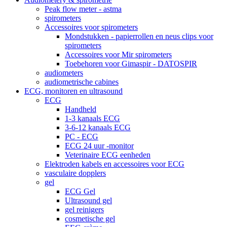
Peak flow meter - astma
spirometers
Accessoires voor spirometers
Mondstukken - papierrollen en neus clips voor
spirometers
Accessoires voor Mir spirometers
Toebehoren voor Gimaspir - DATOSPIR
audiometers
audiometrische cabines
ECG, monitoren en ultrasound
ECG
Handheld
1-3 kanaals ECG
3-6-12 kanaals ECG
PC - ECG
ECG 24 uur -monitor
Veterinaire ECG eenheden
Elektroden kabels en accessoires voor ECG
vasculaire dopplers
gel
ECG Gel
Ultrasound gel
gel reinigers
cosmetische gel