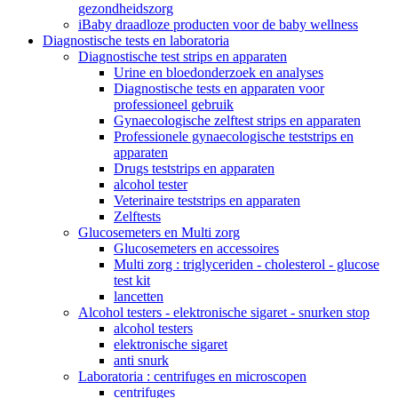
gezondheidszorg
iBaby draadloze producten voor de baby wellness
Diagnostische tests en laboratoria
Diagnostische test strips en apparaten
Urine en bloedonderzoek en analyses
Diagnostische tests en apparaten voor
professioneel gebruik
Gynaecologische zelftest strips en apparaten
Professionele gynaecologische teststrips en
apparaten
Drugs teststrips en apparaten
alcohol tester
Veterinaire teststrips en apparaten
Zelftests
Glucosemeters en Multi zorg
Glucosemeters en accessoires
Multi zorg : triglyceriden - cholesterol - glucose
test kit
lancetten
Alcohol testers - elektronische sigaret - snurken stop
alcohol testers
elektronische sigaret
anti snurk
Laboratoria : centrifuges en microscopen
centrifuges