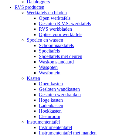
Dataloggers
RVS producten
Werktafels en bladen
Open werktafels
Gesloten R.V.S. werktafels
RVS werkbladen
Opties voor werktafels
Spoelen en wassen
Schoonmaaktafels
Spoeltafels
Spoeltafels met deuren
Waskomstandaard
Wasgoten
Wasfontein
Kasten
Open kasten
Gesloten wandkasten
Gesloten werkbanken
Hoge kasten
Ladenkasten
Hoekkasten
Cleanroom
Instrumententafel
Instrumententafel
Instrumententafel met manden