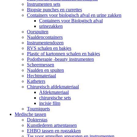
Instrumenten sets
Biopsie punches en currettes
Containers voor biologisch afval en urine zakken
Containers voor Biologisch afval
urinezakken
Oorspuiten
Naaldencontainers
Instrumentendozen
RVS schalen en bakjes
Plastic of kartonnen schalen en bakjes
Podotherapie -beauty instrumenten
Scheermessen
Naalden en spuiten
Hechtmateriaal
Katheters
Chirurgisch afdekmateriaal
Afdekmateriaal
chirurgische sets
incisie film
Tourniquets
Medische tassen
Dokterstas
Kunstlederen artsentassen
EHBO tassen en rugzakken
Tas voor ampullen apparaten en instrumenten