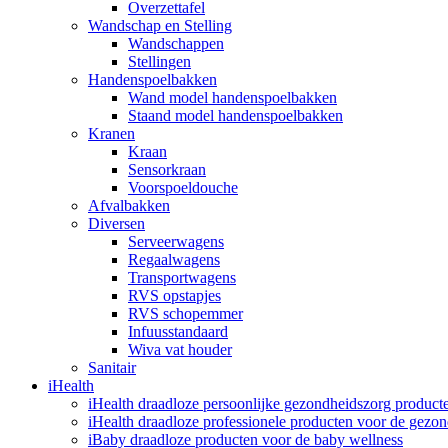
Overzettafel
Wandschap en Stelling
Wandschappen
Stellingen
Handenspoelbakken
Wand model handenspoelbakken
Staand model handenspoelbakken
Kranen
Kraan
Sensorkraan
Voorspoeldouche
Afvalbakken
Diversen
Serveerwagens
Regaalwagens
Transportwagens
RVS opstapjes
RVS schopemmer
Infuusstandaard
Wiva vat houder
Sanitair
iHealth
iHealth draadloze persoonlijke gezondheidszorg product
iHealth draadloze professionele producten voor de gezo
iBaby draadloze producten voor de baby wellness