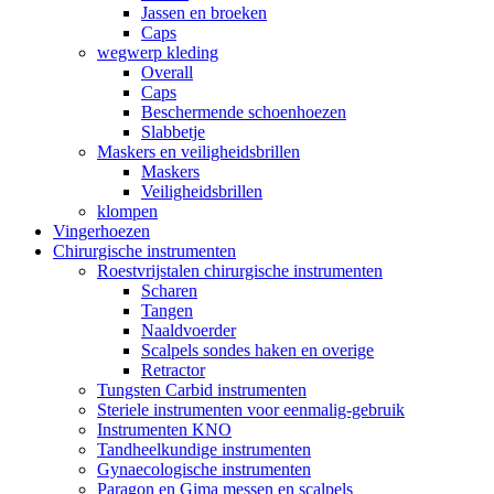
Jassen en broeken
Caps
wegwerp kleding
Overall
Caps
Beschermende schoenhoezen
Slabbetje
Maskers en veiligheidsbrillen
Maskers
Veiligheidsbrillen
klompen
Vingerhoezen
Chirurgische instrumenten
Roestvrijstalen chirurgische instrumenten
Scharen
Tangen
Naaldvoerder
Scalpels sondes haken en overige
Retractor
Tungsten Carbid instrumenten
Steriele instrumenten voor eenmalig-gebruik
Instrumenten KNO
Tandheelkundige instrumenten
Gynaecologische instrumenten
Paragon en Gima messen en scalpels