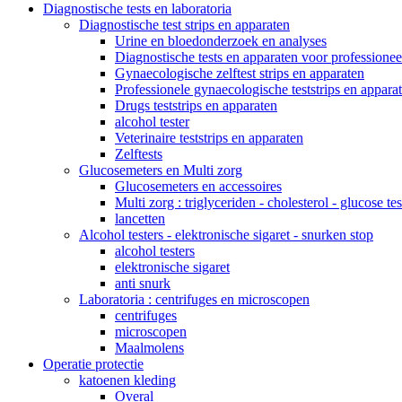
Diagnostische tests en laboratoria
Diagnostische test strips en apparaten
Urine en bloedonderzoek en analyses
Diagnostische tests en apparaten voor professionee
Gynaecologische zelftest strips en apparaten
Professionele gynaecologische teststrips en appara
Drugs teststrips en apparaten
alcohol tester
Veterinaire teststrips en apparaten
Zelftests
Glucosemeters en Multi zorg
Glucosemeters en accessoires
Multi zorg : triglyceriden - cholesterol - glucose tes
lancetten
Alcohol testers - elektronische sigaret - snurken stop
alcohol testers
elektronische sigaret
anti snurk
Laboratoria : centrifuges en microscopen
centrifuges
microscopen
Maalmolens
Operatie protectie
katoenen kleding
Overal