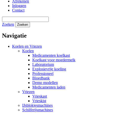
Afrekenen
Inloggen
Contact
Zoeken
Zoeken
Navigatie
Koelen en Vriezen
Koelen
Medicamenten koelkast
Koelkast voor moedermelk
Laboratorium
Explosievrije koeling
Professioneel
Bloedbank
Demo modellen
Medicamenten laden
Vriezen
Vrieskast
Vrieskist
IJsblokjesmachines
Schilferijsmachines