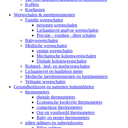
Koffers
Koeltassen
Weegschalen & meetinstrumenten
Familie weegschalen
personen weegschalen
Lichaamsvet analyse weegschalen
Precisie - voeding - dieet schalen
Babyweegschalen
Medische weegschalen
opstap weegschalen
Mechanische kolomweegschalen
Digitale kolomweegschalen
Rolstoel-, bed- en stoelweegschalen
Lichaamsvet en huidplooi meter
Medische meetinstrumenten en hartslagmeters
Vetinaire weegschalen
Gezondheidszorg en patienten hulpmiddelen
thermometers
digitale thermometers
Ecologische kwikvrije thermometers
contactloze thermometers
Oor en voorhoofd thermometers
Baby en peuter thermometers
pillen splitsers en opbergdoosjes
Pillen splitters