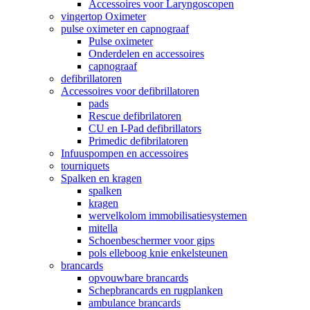
Accessoires voor Laryngoscopen
vingertop Oximeter
pulse oximeter en capnograaf
Pulse oximeter
Onderdelen en accessoires
capnograaf
defibrillatoren
Accessoires voor defibrillatoren
pads
Rescue defibrilatoren
CU en I-Pad defibrillators
Primedic defibrilatoren
Infuuspompen en accessoires
tourniquets
Spalken en kragen
spalken
kragen
wervelkolom immobilisatiesystemen
mitella
Schoenbeschermer voor gips
pols elleboog knie enkelsteunen
brancards
opvouwbare brancards
Schepbrancards en rugplanken
ambulance brancards