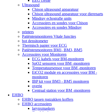
EEG crème
Ultrasound
Chison ultrasound apparatuur
Chison ultrasound apparatuur voor dierenarts
Mindray echografie units
Accessoires en sondes voor Chison
Accessoires en sondes Mindray
printers
Patiëntenmonitoren Vitale functies
bot densitometer
Thermisch papier voor ECG
Patiëntenmonitoren BM1, BM3, BM5
Accessoires voor Monitoren
ECG kabels voor BM-monitoren
SpO2 sensoren voor BM -monitoren
Temperatuursensor voor BM -monitoren
EtCO2 module en accessoires voor BM -
monitoren
IBP kit voor BM3 - BM5 monitoren
overig
Centraal station voor BM -monitoren
EHBO
EHBO tassen rugzakken koffers
EHBO accessoires
larynxmaskers