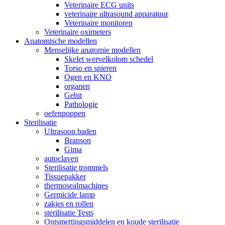
Veterinaire ECG units
veterinaire ultrasound apparatuur
Veterinaire monitoren
Veterinaire oximeters
Anatomische modellen
Menselijke anatomie modellen
Skelet wervelkolom schedel
Torso en spieren
Ogen en KNO
organen
Gebit
Pathologie
oefenpoppen
Sterilisatie
Ultrasoon baden
Branson
Gima
autoclaven
Sterilisatie trommels
Tissuepakker
thermosealmachines
Germicide lamp
zakjes en rollen
sterilisatie Tests
Ontsmettingsmiddelen en koude sterilisatie