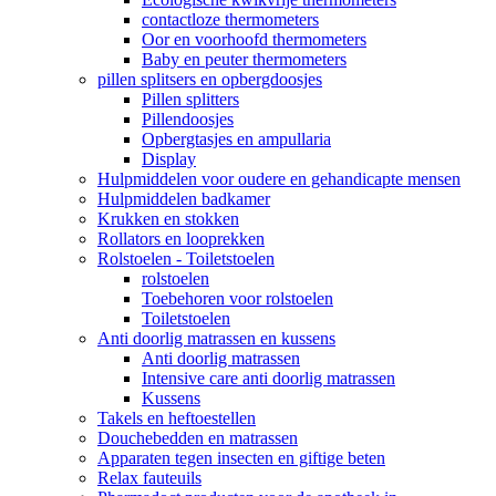
contactloze thermometers
Oor en voorhoofd thermometers
Baby en peuter thermometers
pillen splitsers en opbergdoosjes
Pillen splitters
Pillendoosjes
Opbergtasjes en ampullaria
Display
Hulpmiddelen voor oudere en gehandicapte mensen
Hulpmiddelen badkamer
Krukken en stokken
Rollators en looprekken
Rolstoelen - Toiletstoelen
rolstoelen
Toebehoren voor rolstoelen
Toiletstoelen
Anti doorlig matrassen en kussens
Anti doorlig matrassen
Intensive care anti doorlig matrassen
Kussens
Takels en heftoestellen
Douchebedden en matrassen
Apparaten tegen insecten en giftige beten
Relax fauteuils