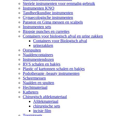
Steriele instrumenten voor eenmalig-gebruik
Instrumenten KNO
Tandheelkundige instrumenten
Gynaecologische instrumenten
Paragon en Gima messen en scalpels
Instrumenten sets
Biopsie punches en currettes
Containers voor biologisch afval en urine zakken
Containers voor Biologisch afval
urinezakken
Oorspuiten
Naaldencontainers
Instrumentendozen
RVS schalen en bakjes
Plastic of kartonnen schalen en bakjes
Podotherapie -beauty instrumenten
Scheermessen
Naalden en spuiten
Hechtmateriaal
Katheters
Chirurgisch afdekmateriaal
Afdekmateriaal
chirurgische sets
incisie film
Tourniquets