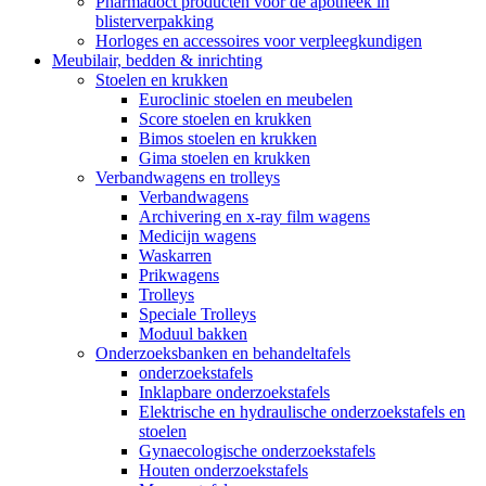
Pharmadoct producten voor de apotheek in
blisterverpakking
Horloges en accessoires voor verpleegkundigen
Meubilair, bedden & inrichting
Stoelen en krukken
Euroclinic stoelen en meubelen
Score stoelen en krukken
Bimos stoelen en krukken
Gima stoelen en krukken
Verbandwagens en trolleys
Verbandwagens
Archivering en x-ray film wagens
Medicijn wagens
Waskarren
Prikwagens
Trolleys
Speciale Trolleys
Moduul bakken
Onderzoeksbanken en behandeltafels
onderzoekstafels
Inklapbare onderzoekstafels
Elektrische en hydraulische onderzoekstafels en
stoelen
Gynaecologische onderzoekstafels
Houten onderzoekstafels