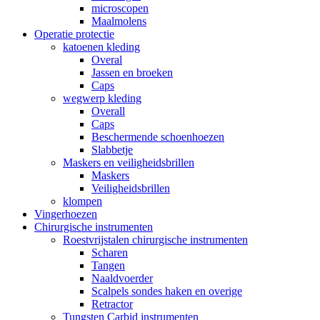
microscopen
Maalmolens
Operatie protectie
katoenen kleding
Overal
Jassen en broeken
Caps
wegwerp kleding
Overall
Caps
Beschermende schoenhoezen
Slabbetje
Maskers en veiligheidsbrillen
Maskers
Veiligheidsbrillen
klompen
Vingerhoezen
Chirurgische instrumenten
Roestvrijstalen chirurgische instrumenten
Scharen
Tangen
Naaldvoerder
Scalpels sondes haken en overige
Retractor
Tungsten Carbid instrumenten