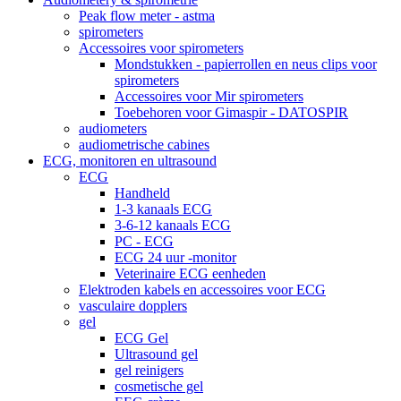
Peak flow meter - astma
spirometers
Accessoires voor spirometers
Mondstukken - papierrollen en neus clips voor
spirometers
Accessoires voor Mir spirometers
Toebehoren voor Gimaspir - DATOSPIR
audiometers
audiometrische cabines
ECG, monitoren en ultrasound
ECG
Handheld
1-3 kanaals ECG
3-6-12 kanaals ECG
PC - ECG
ECG 24 uur -monitor
Veterinaire ECG eenheden
Elektroden kabels en accessoires voor ECG
vasculaire dopplers
gel
ECG Gel
Ultrasound gel
gel reinigers
cosmetische gel