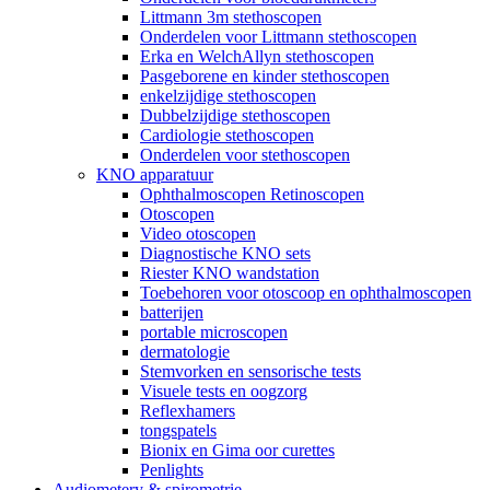
Littmann 3m stethoscopen
Onderdelen voor Littmann stethoscopen
Erka en WelchAllyn stethoscopen
Pasgeborene en kinder stethoscopen
enkelzijdige stethoscopen
Dubbelzijdige stethoscopen
Cardiologie stethoscopen
Onderdelen voor stethoscopen
KNO apparatuur
Ophthalmoscopen Retinoscopen
Otoscopen
Video otoscopen
Diagnostische KNO sets
Riester KNO wandstation
Toebehoren voor otoscoop en ophthalmoscopen
batterijen
portable microscopen
dermatologie
Stemvorken en sensorische tests
Visuele tests en oogzorg
Reflexhamers
tongspatels
Bionix en Gima oor curettes
Penlights
Audiometery & spirometrie