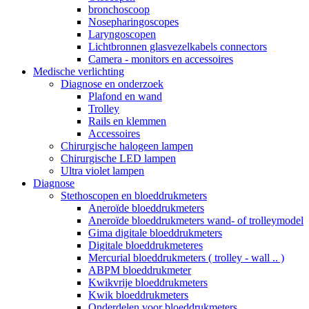
bronchoscoop
Nosepharingoscopes
Laryngoscopen
Lichtbronnen glasvezelkabels connectors
Camera - monitors en accessoires
Medische verlichting
Diagnose en onderzoek
Plafond en wand
Trolley
Rails en klemmen
Accessoires
Chirurgische halogeen lampen
Chirurgische LED lampen
Ultra violet lampen
Diagnose
Stethoscopen en bloeddrukmeters
Aneroïde bloeddrukmeters
Aneroïde bloeddrukmeters wand- of trolleymodel
Gima digitale bloeddrukmeters
Digitale bloeddrukmeteres
Mercurial bloeddrukmeters ( trolley - wall .. )
ABPM bloeddrukmeter
Kwikvrije bloeddrukmeters
Kwik bloeddrukmeters
Onderdelen voor bloeddrukmeters