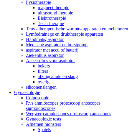
Fysiotherapie
magneet therapie
ultrasound therapie
Elektrotherapie
Tecar therapie
Tens - therapeutische warmte- apparaten en toebehoren
Lymfedrainage en druktherapie apparaten
Handmatig aspirator
Medische aspirator en borstpomp
aspirator met accu of batterij
Ziekenhuis aspirator
Accessoires voor aspirator
bekers
filters
afzuigcanule en slang
overig
siliconenslangen
Gynaecologie
Colposcopie
Rvs amnioscopes protoscoop anoscopes
sigmoidoscopes
Wegwerp amnioscopes protoscoop anoscopes
Gynaecologie tests
Afnemen monsters
Spatels