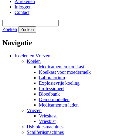
Afrekenen
Inloggen
Contact
Zoeken
Zoeken
Navigatie
Koelen en Vriezen
Koelen
Medicamenten koelkast
Koelkast voor moedermelk
Laboratorium
Explosievrije koeling
Professioneel
Bloedbank
Demo modellen
Medicamenten laden
Vriezen
Vrieskast
Vrieskist
IJsblokjesmachines
Schilferijsmachines