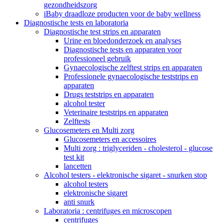
gezondheidszorg
iBaby draadloze producten voor de baby wellness
Diagnostische tests en laboratoria
Diagnostische test strips en apparaten
Urine en bloedonderzoek en analyses
Diagnostische tests en apparaten voor
professioneel gebruik
Gynaecologische zelftest strips en apparaten
Professionele gynaecologische teststrips en
apparaten
Drugs teststrips en apparaten
alcohol tester
Veterinaire teststrips en apparaten
Zelftests
Glucosemeters en Multi zorg
Glucosemeters en accessoires
Multi zorg : triglyceriden - cholesterol - glucose
test kit
lancetten
Alcohol testers - elektronische sigaret - snurken stop
alcohol testers
elektronische sigaret
anti snurk
Laboratoria : centrifuges en microscopen
centrifuges