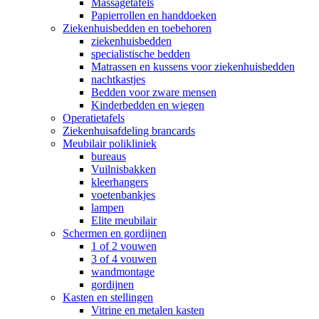
Massagetafels
Papierrollen en handdoeken
Ziekenhuisbedden en toebehoren
ziekenhuisbedden
specialistische bedden
Matrassen en kussens voor ziekenhuisbedden
nachtkastjes
Bedden voor zware mensen
Kinderbedden en wiegen
Operatietafels
Ziekenhuisafdeling brancards
Meubilair polikliniek
bureaus
Vuilnisbakken
kleerhangers
voetenbankjes
lampen
Elite meubilair
Schermen en gordijnen
1 of 2 vouwen
3 of 4 vouwen
wandmontage
gordijnen
Kasten en stellingen
Vitrine en metalen kasten