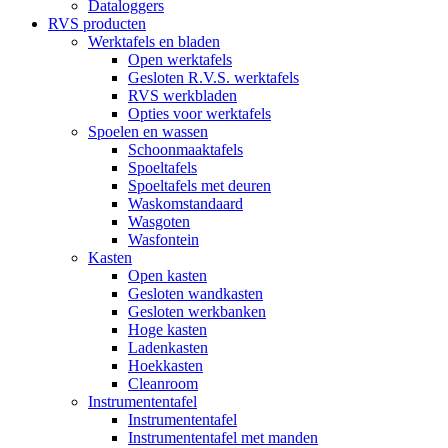
Dataloggers
RVS producten
Werktafels en bladen
Open werktafels
Gesloten R.V.S. werktafels
RVS werkbladen
Opties voor werktafels
Spoelen en wassen
Schoonmaaktafels
Spoeltafels
Spoeltafels met deuren
Waskomstandaard
Wasgoten
Wasfontein
Kasten
Open kasten
Gesloten wandkasten
Gesloten werkbanken
Hoge kasten
Ladenkasten
Hoekkasten
Cleanroom
Instrumententafel
Instrumententafel
Instrumententafel met manden