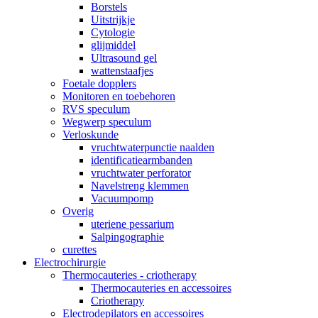
Borstels
Uitstrijkje
Cytologie
glijmiddel
Ultrasound gel
wattenstaafjes
Foetale dopplers
Monitoren en toebehoren
RVS speculum
Wegwerp speculum
Verloskunde
vruchtwaterpunctie naalden
identificatiearmbanden
vruchtwater perforator
Navelstreng klemmen
Vacuumpomp
Overig
uteriene pessarium
Salpingographie
curettes
Electrochirurgie
Thermocauteries - criotherapy
Thermocauteries en accessoires
Criotherapy
Electrodepilators en accessoires