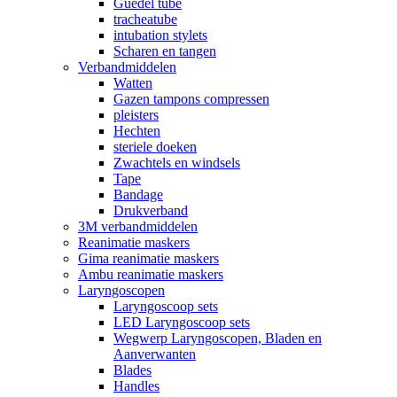
Guedel tube
tracheatube
intubation stylets
Scharen en tangen
Verbandmiddelen
Watten
Gazen tampons compressen
pleisters
Hechten
steriele doeken
Zwachtels en windsels
Tape
Bandage
Drukverband
3M verbandmiddelen
Reanimatie maskers
Gima reanimatie maskers
Ambu reanimatie maskers
Laryngoscopen
Laryngoscoop sets
LED Laryngoscoop sets
Wegwerp Laryngoscopen, Bladen en
Aanverwanten
Blades
Handles