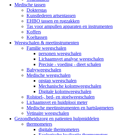
Medische tassen
Dokterstas
Kunstlederen artsentassen
EHBO tassen en rugzakken
Tas voor ampullen apparaten en instrumenten
Koffers
Koeltassen
Weegschalen & meetinstrumenten
Familie weegschalen
personen weegschalen
Lichaamsvet analyse weegschalen
Precisie - voeding - dieet schalen
Babyweegschalen
Medische weegschalen
opstap weegschalen
Mechanische kolomweegschalen
Digitale kolomweegschalen
Rolstoel-, bed- en stoelweegschalen
Lichaamsvet en huidplooi meter
Medische meetinstrumenten en hartslagmeters
Vetinaire weegschalen
Gezondheidszorg en patienten hulpmiddelen
thermometers
digitale thermometers
Ecologische kwikvrije thermometers