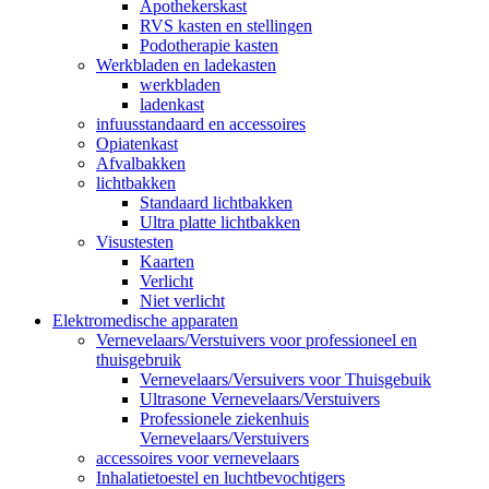
Apothekerskast
RVS kasten en stellingen
Podotherapie kasten
Werkbladen en ladekasten
werkbladen
ladenkast
infuusstandaard en accessoires
Opiatenkast
Afvalbakken
lichtbakken
Standaard lichtbakken
Ultra platte lichtbakken
Visustesten
Kaarten
Verlicht
Niet verlicht
Elektromedische apparaten
Vernevelaars/Verstuivers voor professioneel en
thuisgebruik
Vernevelaars/Versuivers voor Thuisgebuik
Ultrasone Vernevelaars/Verstuivers
Professionele ziekenhuis
Vernevelaars/Verstuivers
accessoires voor vernevelaars
Inhalatietoestel en luchtbevochtigers