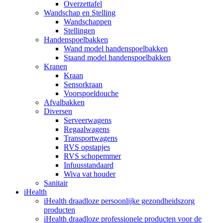
Overzettafel
Wandschap en Stelling
Wandschappen
Stellingen
Handenspoelbakken
Wand model handenspoelbakken
Staand model handenspoelbakken
Kranen
Kraan
Sensorkraan
Voorspoeldouche
Afvalbakken
Diversen
Serveerwagens
Regaalwagens
Transportwagens
RVS opstapjes
RVS schopemmer
Infuusstandaard
Wiva vat houder
Sanitair
iHealth
iHealth draadloze persoonlijke gezondheidszorg
producten
iHealth draadloze professionele producten voor de