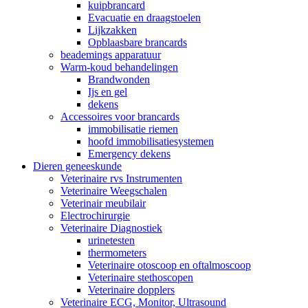
kuipbrancard
Evacuatie en draagstoelen
Lijkzakken
Opblaasbare brancards
beademings apparatuur
Warm-koud behandelingen
Brandwonden
Ijs en gel
dekens
Accessoires voor brancards
immobilisatie riemen
hoofd immobilisatiesystemen
Emergency dekens
Dieren geneeskunde
Veterinaire rvs Instrumenten
Veterinaire Weegschalen
Veterinair meubilair
Electrochirurgie
Veterinaire Diagnostiek
urinetesten
thermometers
Veterinaire otoscoop en oftalmoscoop
Veterinaire stethoscopen
Veterinaire dopplers
Veterinaire ECG, Monitor, Ultrasound