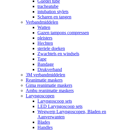
Guedel tube
tracheatube
intubation stylets
Scharen en tangen
Verbandmiddelen
Watten
Gazen tampons compressen
pleisters
Hechten
steriele doeken
Zwachtels en windsels
Tape
Bandage
Drukverband
3M verbandmiddelen
Reanimatie maskers
Gima reanimatie maskers
Ambu reanimatie maskers
Laryngoscopen
Laryngoscoop sets
LED Laryngoscoop sets
Wegwerp Laryngoscopen, Bladen en
Aanverwanten
Blades
Handles