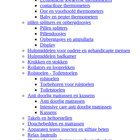
contactloze thermometers
Oor en voorhoofd thermometers
Baby en peuter thermometers
pillen splitsers en opbergdoosjes
Pillen splitters
Pillendoosjes
Opbergtasjes en ampullaria
Display
Hulpmiddelen voor oudere en gehandicapte mensen
Hulpmiddelen badkamer
Krukken en stokken
Rollators en looprekken
Rolstoelen - Toiletstoelen
rolstoelen
Toebehoren voor rolstoelen
Toiletstoelen
Anti doorlig matrassen en kussens
Anti doorlig matrassen
Intensive care anti doorlig matrassen
Kussens
Takels en heftoestellen
Douchebedden en matrassen
Apparaten tegen insecten en giftige beten
Relax fauteuils