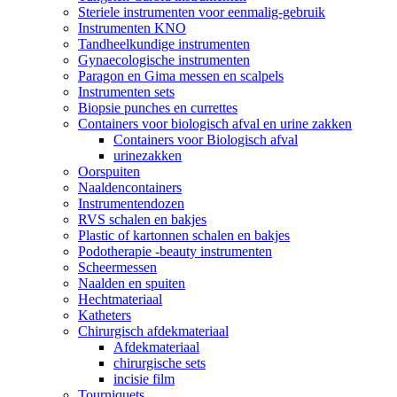
Steriele instrumenten voor eenmalig-gebruik
Instrumenten KNO
Tandheelkundige instrumenten
Gynaecologische instrumenten
Paragon en Gima messen en scalpels
Instrumenten sets
Biopsie punches en currettes
Containers voor biologisch afval en urine zakken
Containers voor Biologisch afval
urinezakken
Oorspuiten
Naaldencontainers
Instrumentendozen
RVS schalen en bakjes
Plastic of kartonnen schalen en bakjes
Podotherapie -beauty instrumenten
Scheermessen
Naalden en spuiten
Hechtmateriaal
Katheters
Chirurgisch afdekmateriaal
Afdekmateriaal
chirurgische sets
incisie film
Tourniquets