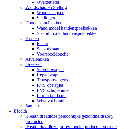
Overzettafel
Wandschap en Stelling
Wandschappen
Stellingen
Handenspoelbakken
Wand model handenspoelbakken
Staand model handenspoelbakken
Kranen
Kraan
Sensorkraan
Voorspoeldouche
Afvalbakken
Diversen
Serveerwagens
Regaalwagens
Transportwagens
RVS opstapjes
RVS schopemmer
Infuusstandaard
Wiva vat houder
Sanitair
iHealth
iHealth draadloze persoonlijke gezondheidszorg
producten
iHealth draadloze professionele producten voor de