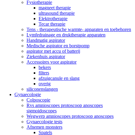
Fysiotherapie
magneet therapie
ultrasound therapie
Elektrotherapie
Tecar therapie
Tens - therapeutische warmte- apparaten en toebehoren
Lymfedrainage en druktherapie apparaten
Handmatig aspirator
Medische aspirator en borstpomp
aspirator met accu of batterij
Ziekenhuis aspirator
Accessoires voor aspirator
bekers
filters
afzuigcanule en slang
overig
siliconenslangen
Gynaecologie
Colposcopie
Rvs amnioscopes protoscoop anoscopes
sigmoidoscopes
Wegwerp amnioscopes protoscoop anoscopes
Gynaecologie tests
Afnemen monsters
Spatels