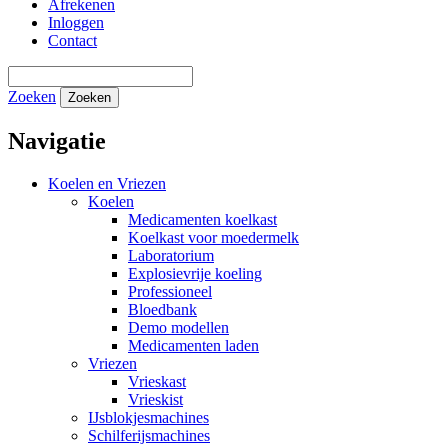
Afrekenen
Inloggen
Contact
Zoeken
Zoeken
Navigatie
Koelen en Vriezen
Koelen
Medicamenten koelkast
Koelkast voor moedermelk
Laboratorium
Explosievrije koeling
Professioneel
Bloedbank
Demo modellen
Medicamenten laden
Vriezen
Vrieskast
Vrieskist
IJsblokjesmachines
Schilferijsmachines