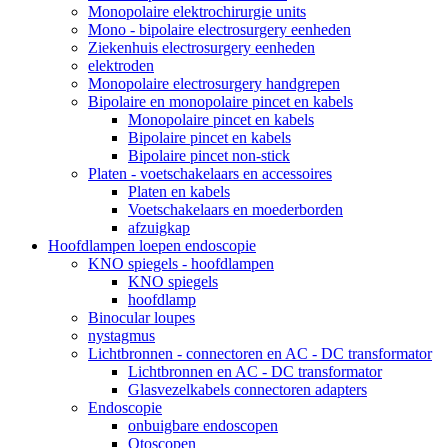
Monopolaire elektrochirurgie units
Mono - bipolaire electrosurgery eenheden
Ziekenhuis electrosurgery eenheden
elektroden
Monopolaire electrosurgery handgrepen
Bipolaire en monopolaire pincet en kabels
Monopolaire pincet en kabels
Bipolaire pincet en kabels
Bipolaire pincet non-stick
Platen - voetschakelaars en accessoires
Platen en kabels
Voetschakelaars en moederborden
afzuigkap
Hoofdlampen loepen endoscopie
KNO spiegels - hoofdlampen
KNO spiegels
hoofdlamp
Binocular loupes
nystagmus
Lichtbronnen - connectoren en AC - DC transformator
Lichtbronnen en AC - DC transformator
Glasvezelkabels connectoren adapters
Endoscopie
onbuigbare endoscopen
Otoscopen