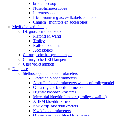
bronchoscoop
Nosepharingoscopes
Laryngoscopen
Lichtbronnen glasvezelkabels connectors
Camera - monitors en accessoires
Medische verlichting
Diagnose en onderzoek
Plafond en wand
Trolley
Rails en klemmen
Accessoires
Chirurgische halogeen lampen
Chirurgische LED lampen
Ultra violet lampen
Diagnose
Stethoscopen en bloeddrukmeters
Aneroïde bloeddrukmeters
Aneroïde bloeddrukmeters wand- of trolleymodel
Gima digitale bloeddrukmeters
Digitale bloeddrukmeteres
Mercurial bloeddrukmeters ( trolley - wall .. )
ABPM bloeddrukmeter
Kwikvrije bloeddrukmeters
Kwik bloeddrukmeters
Onderdelen voor bloeddrukmeters