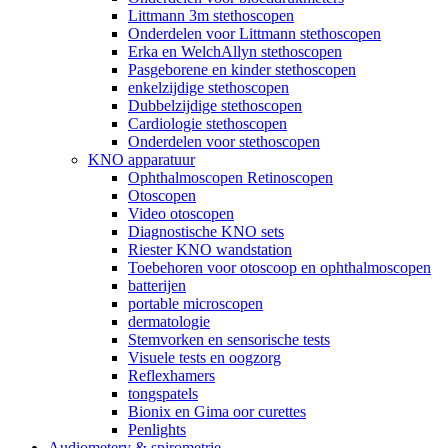
Littmann 3m stethoscopen
Onderdelen voor Littmann stethoscopen
Erka en WelchAllyn stethoscopen
Pasgeborene en kinder stethoscopen
enkelzijdige stethoscopen
Dubbelzijdige stethoscopen
Cardiologie stethoscopen
Onderdelen voor stethoscopen
KNO apparatuur
Ophthalmoscopen Retinoscopen
Otoscopen
Video otoscopen
Diagnostische KNO sets
Riester KNO wandstation
Toebehoren voor otoscoop en ophthalmoscopen
batterijen
portable microscopen
dermatologie
Stemvorken en sensorische tests
Visuele tests en oogzorg
Reflexhamers
tongspatels
Bionix en Gima oor curettes
Penlights
Audiometery & spirometrie