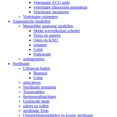
Veterinaire ECG units
veterinaire ultrasound apparatuur
Veterinaire monitoren
Veterinaire oximeters
Anatomische modellen
Menselijke anatomie modellen
Skelet wervelkolom schedel
Torso en spieren
Ogen en KNO
organen
Gebit
Pathologie
oefenpoppen
Sterilisatie
Ultrasoon baden
Branson
Gima
autoclaven
Sterilisatie trommels
Tissuepakker
thermosealmachines
Germicide lamp
zakjes en rollen
sterilisatie Tests
Ontsmettingsmiddelen en koude sterilisatie