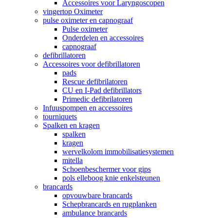
Accessoires voor Laryngoscopen
vingertop Oximeter
pulse oximeter en capnograaf
Pulse oximeter
Onderdelen en accessoires
capnograaf
defibrillatoren
Accessoires voor defibrillatoren
pads
Rescue defibrilatoren
CU en I-Pad defibrillators
Primedic defibrilatoren
Infuuspompen en accessoires
tourniquets
Spalken en kragen
spalken
kragen
wervelkolom immobilisatiesystemen
mitella
Schoenbeschermer voor gips
pols elleboog knie enkelsteunen
brancards
opvouwbare brancards
Schepbrancards en rugplanken
ambulance brancards