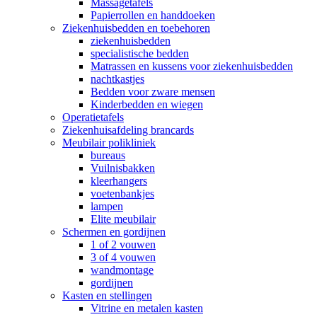
Massagetafels
Papierrollen en handdoeken
Ziekenhuisbedden en toebehoren
ziekenhuisbedden
specialistische bedden
Matrassen en kussens voor ziekenhuisbedden
nachtkastjes
Bedden voor zware mensen
Kinderbedden en wiegen
Operatietafels
Ziekenhuisafdeling brancards
Meubilair polikliniek
bureaus
Vuilnisbakken
kleerhangers
voetenbankjes
lampen
Elite meubilair
Schermen en gordijnen
1 of 2 vouwen
3 of 4 vouwen
wandmontage
gordijnen
Kasten en stellingen
Vitrine en metalen kasten