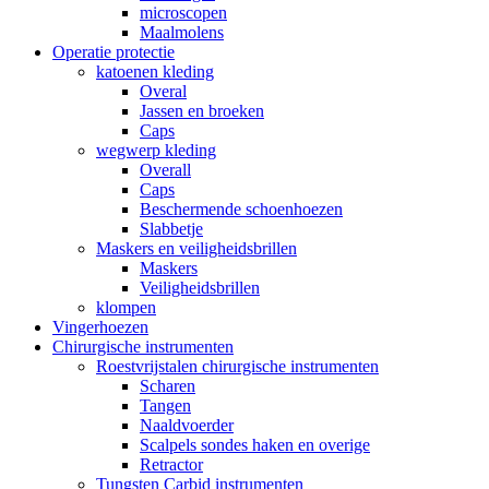
microscopen
Maalmolens
Operatie protectie
katoenen kleding
Overal
Jassen en broeken
Caps
wegwerp kleding
Overall
Caps
Beschermende schoenhoezen
Slabbetje
Maskers en veiligheidsbrillen
Maskers
Veiligheidsbrillen
klompen
Vingerhoezen
Chirurgische instrumenten
Roestvrijstalen chirurgische instrumenten
Scharen
Tangen
Naaldvoerder
Scalpels sondes haken en overige
Retractor
Tungsten Carbid instrumenten