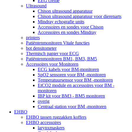
EEG crème
Ultrasound
Chison ultrasound apparatuur
Chison ultrasound apparatuur voor dierenarts
Mindray echografie units
Accessoires en sondes voor Chison
Accessoires en sondes Mindray
printers
Patiëntenmonitoren Vitale functies
bot densitometer
Thermisch papier voor ECG
Patiëntenmonitoren BM1, BM3, BM5
Accessoires voor Monitoren
ECG kabels voor BM-monitoren
SpO2 sensoren voor BM -monitoren
Temperatuursensor voor BM -monitoren
EtCO2 module en accessoires voor BM -
monitoren
IBP kit voor BM3 - BM5 monitoren
overig
Centraal station voor BM -monitoren
EHBO
EHBO tassen rugzakken koffers
EHBO accessoires
larynxmaskers