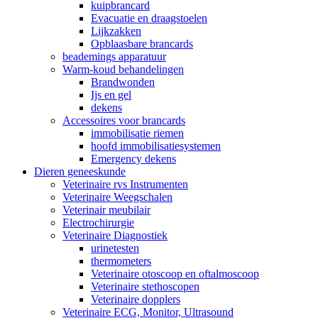
kuipbrancard
Evacuatie en draagstoelen
Lijkzakken
Opblaasbare brancards
beademings apparatuur
Warm-koud behandelingen
Brandwonden
Ijs en gel
dekens
Accessoires voor brancards
immobilisatie riemen
hoofd immobilisatiesystemen
Emergency dekens
Dieren geneeskunde
Veterinaire rvs Instrumenten
Veterinaire Weegschalen
Veterinair meubilair
Electrochirurgie
Veterinaire Diagnostiek
urinetesten
thermometers
Veterinaire otoscoop en oftalmoscoop
Veterinaire stethoscopen
Veterinaire dopplers
Veterinaire ECG, Monitor, Ultrasound