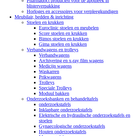
Pharmadoct producten voor de apotheek in
blisterverpakking
Horloges en accessoires voor verpleegkundigen
Meubilair, bedden & inrichting
Stoelen en krukken
Euroclinic stoelen en meubelen
Score stoelen en krukken
Bimos stoelen en krukken
Gima stoelen en krukken
Verbandwagens en trolleys
Verbandwagens
Archivering en x-ray film wagens
Medicijn wagens
Waskarren
Prikwagens
Trolleys
Speciale Trolleys
Moduul bakken
Onderzoeksbanken en behandeltafels
onderzoekstafels
Inklapbare onderzoekstafels
Elektrische en hydraulische onderzoekstafels en
stoelen
Gynaecologische onderzoekstafels
Houten onderzoekstafels