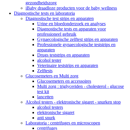
gezondheidszorg
iBaby draadloze producten voor de baby wellness
Diagnostische tests en laboratoria
Diagnostische test strips en apparaten
Urine en bloedonderzoek en analyses
Diagnostische tests en apparaten voor
professioneel gebruik
Gynaecologische zelftest strips en apparaten
Professionele gynaecologische teststrips en
apparaten
Drugs teststrips en apparaten
alcohol tester
Veterinaire teststrips en apparaten
Zelftests
Glucosemeters en Multi zorg
Glucosemeters en accessoires
Multi zorg : triglyceriden - cholesterol - glucose
test kit
lancetten
Alcohol testers - elektronische sigaret - snurken stop
alcohol testers
elektronische sigaret
anti snurk
Laboratoria : centrifuges en microscopen
centrifuges