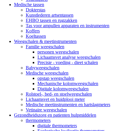
Medische tassen
Dokterstas
Kunstlederen artsentassen
EHBO tassen en rugzakken
Tas voor ampullen apparaten en instrumenten
Koffers
Koeltassen
Weegschalen & meetinstrumenten
Familie weegschalen
personen weegschalen
Lichaamsvet analyse weegschalen
Precisie - voeding - dieet schalen
Babyweegschalen
Medische weegschalen
opstap weegschalen
Mechanische kolomweegschalen
Digitale kolomweegschalen
Rolstoel-, bed- en stoelweegschalen
Lichaamsvet en huidplooi meter
Medische meetinstrumenten en hartslagmeters
Vetinaire weegschalen
Gezondheidszorg en patienten hulpmiddelen
thermometers
digitale thermometers
Ecologische kwikvrije thermometers