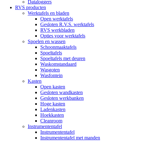
Dataloggers
RVS producten
Werktafels en bladen
Open werktafels
Gesloten R.V.S. werktafels
RVS werkbladen
Opties voor werktafels
Spoelen en wassen
Schoonmaaktafels
Spoeltafels
Spoeltafels met deuren
Waskomstandaard
Wasgoten
Wasfontein
Kasten
Open kasten
Gesloten wandkasten
Gesloten werkbanken
Hoge kasten
Ladenkasten
Hoekkasten
Cleanroom
Instrumententafel
Instrumententafel
Instrumententafel met manden