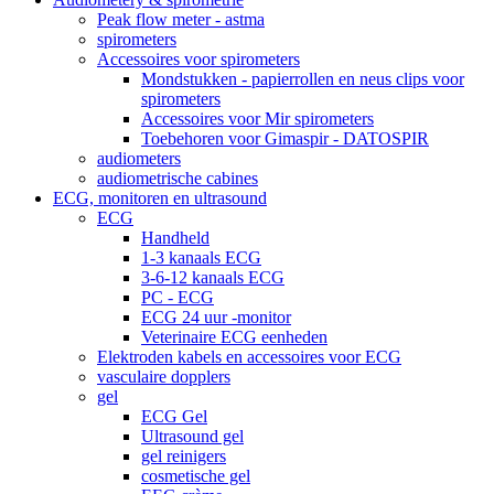
Peak flow meter - astma
spirometers
Accessoires voor spirometers
Mondstukken - papierrollen en neus clips voor
spirometers
Accessoires voor Mir spirometers
Toebehoren voor Gimaspir - DATOSPIR
audiometers
audiometrische cabines
ECG, monitoren en ultrasound
ECG
Handheld
1-3 kanaals ECG
3-6-12 kanaals ECG
PC - ECG
ECG 24 uur -monitor
Veterinaire ECG eenheden
Elektroden kabels en accessoires voor ECG
vasculaire dopplers
gel
ECG Gel
Ultrasound gel
gel reinigers
cosmetische gel