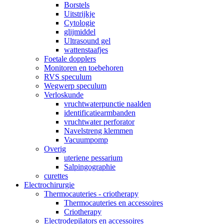
Borstels
Uitstrijkje
Cytologie
glijmiddel
Ultrasound gel
wattenstaafjes
Foetale dopplers
Monitoren en toebehoren
RVS speculum
Wegwerp speculum
Verloskunde
vruchtwaterpunctie naalden
identificatiearmbanden
vruchtwater perforator
Navelstreng klemmen
Vacuumpomp
Overig
uteriene pessarium
Salpingographie
curettes
Electrochirurgie
Thermocauteries - criotherapy
Thermocauteries en accessoires
Criotherapy
Electrodepilators en accessoires