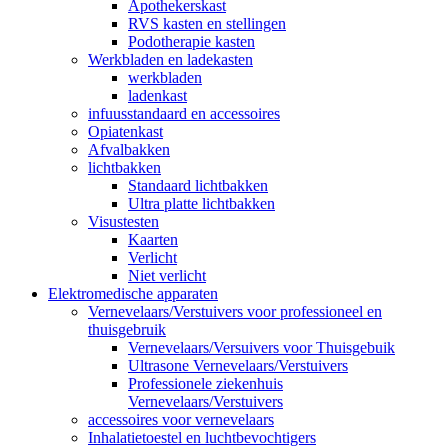
Apothekerskast
RVS kasten en stellingen
Podotherapie kasten
Werkbladen en ladekasten
werkbladen
ladenkast
infuusstandaard en accessoires
Opiatenkast
Afvalbakken
lichtbakken
Standaard lichtbakken
Ultra platte lichtbakken
Visustesten
Kaarten
Verlicht
Niet verlicht
Elektromedische apparaten
Vernevelaars/Verstuivers voor professioneel en
thuisgebruik
Vernevelaars/Versuivers voor Thuisgebuik
Ultrasone Vernevelaars/Verstuivers
Professionele ziekenhuis
Vernevelaars/Verstuivers
accessoires voor vernevelaars
Inhalatietoestel en luchtbevochtigers