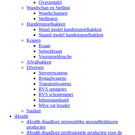
Overzettafel
Wandschap en Stelling
Wandschappen
Stellingen
Handenspoelbakken
Wand model handenspoelbakken
Staand model handenspoelbakken
Kranen
Kraan
Sensorkraan
Voorspoeldouche
Afvalbakken
Diversen
Serveerwagens
Regaalwagens
Transportwagens
RVS opstapjes
RVS schopemmer
Infuusstandaard
Wiva vat houder
Sanitair
iHealth
iHealth draadloze persoonlijke gezondheidszorg
producten
iHealth draadloze professionele producten voor de