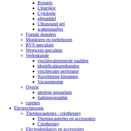
Borstels
Uitstrijkje
Cytologie
glijmiddel
Ultrasound gel
wattenstaafjes
Foetale dopplers
Monitoren en toebehoren
RVS speculum
Wegwerp speculum
Verloskunde
vruchtwaterpunctie naalden
identificatiearmbanden
vruchtwater perforator
Navelstreng klemmen
Vacuumpomp
Overig
uteriene pessarium
Salpingographie
curettes
Electrochirurgie
Thermocauteries - criotherapy
Thermocauteries en accessoires
Criotherapy
Electrodepilators en accessoires