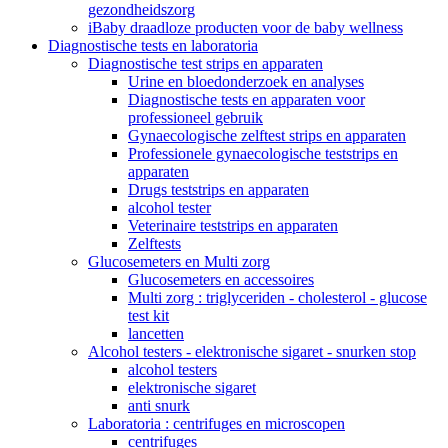
gezondheidszorg
iBaby draadloze producten voor de baby wellness
Diagnostische tests en laboratoria
Diagnostische test strips en apparaten
Urine en bloedonderzoek en analyses
Diagnostische tests en apparaten voor
professioneel gebruik
Gynaecologische zelftest strips en apparaten
Professionele gynaecologische teststrips en
apparaten
Drugs teststrips en apparaten
alcohol tester
Veterinaire teststrips en apparaten
Zelftests
Glucosemeters en Multi zorg
Glucosemeters en accessoires
Multi zorg : triglyceriden - cholesterol - glucose
test kit
lancetten
Alcohol testers - elektronische sigaret - snurken stop
alcohol testers
elektronische sigaret
anti snurk
Laboratoria : centrifuges en microscopen
centrifuges