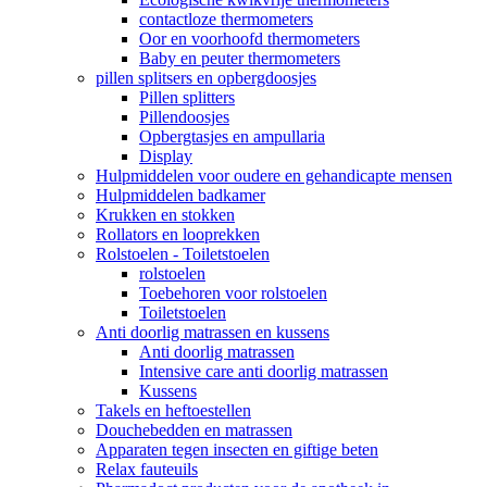
contactloze thermometers
Oor en voorhoofd thermometers
Baby en peuter thermometers
pillen splitsers en opbergdoosjes
Pillen splitters
Pillendoosjes
Opbergtasjes en ampullaria
Display
Hulpmiddelen voor oudere en gehandicapte mensen
Hulpmiddelen badkamer
Krukken en stokken
Rollators en looprekken
Rolstoelen - Toiletstoelen
rolstoelen
Toebehoren voor rolstoelen
Toiletstoelen
Anti doorlig matrassen en kussens
Anti doorlig matrassen
Intensive care anti doorlig matrassen
Kussens
Takels en heftoestellen
Douchebedden en matrassen
Apparaten tegen insecten en giftige beten
Relax fauteuils