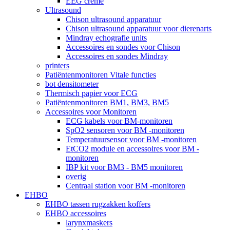
EEG crème
Ultrasound
Chison ultrasound apparatuur
Chison ultrasound apparatuur voor dierenarts
Mindray echografie units
Accessoires en sondes voor Chison
Accessoires en sondes Mindray
printers
Patiëntenmonitoren Vitale functies
bot densitometer
Thermisch papier voor ECG
Patiëntenmonitoren BM1, BM3, BM5
Accessoires voor Monitoren
ECG kabels voor BM-monitoren
SpO2 sensoren voor BM -monitoren
Temperatuursensor voor BM -monitoren
EtCO2 module en accessoires voor BM -
monitoren
IBP kit voor BM3 - BM5 monitoren
overig
Centraal station voor BM -monitoren
EHBO
EHBO tassen rugzakken koffers
EHBO accessoires
larynxmaskers