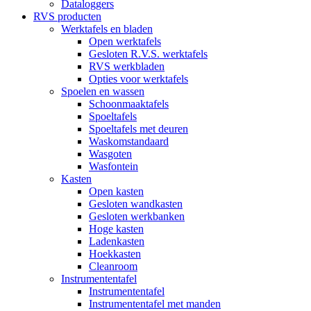
Dataloggers
RVS producten
Werktafels en bladen
Open werktafels
Gesloten R.V.S. werktafels
RVS werkbladen
Opties voor werktafels
Spoelen en wassen
Schoonmaaktafels
Spoeltafels
Spoeltafels met deuren
Waskomstandaard
Wasgoten
Wasfontein
Kasten
Open kasten
Gesloten wandkasten
Gesloten werkbanken
Hoge kasten
Ladenkasten
Hoekkasten
Cleanroom
Instrumententafel
Instrumententafel
Instrumententafel met manden