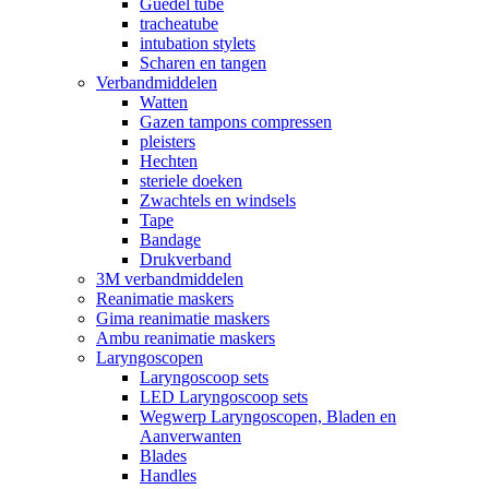
Guedel tube
tracheatube
intubation stylets
Scharen en tangen
Verbandmiddelen
Watten
Gazen tampons compressen
pleisters
Hechten
steriele doeken
Zwachtels en windsels
Tape
Bandage
Drukverband
3M verbandmiddelen
Reanimatie maskers
Gima reanimatie maskers
Ambu reanimatie maskers
Laryngoscopen
Laryngoscoop sets
LED Laryngoscoop sets
Wegwerp Laryngoscopen, Bladen en
Aanverwanten
Blades
Handles