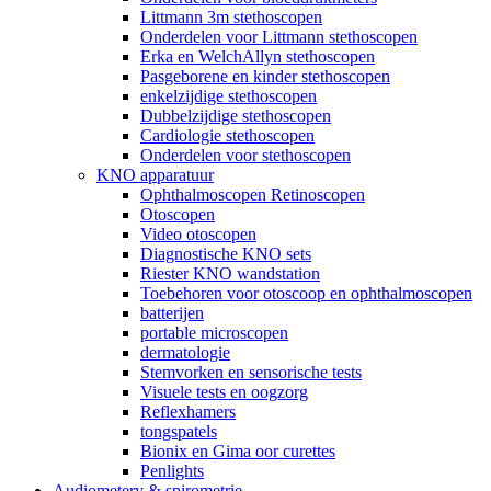
Littmann 3m stethoscopen
Onderdelen voor Littmann stethoscopen
Erka en WelchAllyn stethoscopen
Pasgeborene en kinder stethoscopen
enkelzijdige stethoscopen
Dubbelzijdige stethoscopen
Cardiologie stethoscopen
Onderdelen voor stethoscopen
KNO apparatuur
Ophthalmoscopen Retinoscopen
Otoscopen
Video otoscopen
Diagnostische KNO sets
Riester KNO wandstation
Toebehoren voor otoscoop en ophthalmoscopen
batterijen
portable microscopen
dermatologie
Stemvorken en sensorische tests
Visuele tests en oogzorg
Reflexhamers
tongspatels
Bionix en Gima oor curettes
Penlights
Audiometery & spirometrie