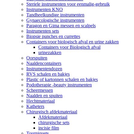
Steriele instrumenten voor eenmalig-gebruik
Instrumenten KNO
Tandheelkundige instrumenten
Gynaecologische instrumenten
Paragon en Gima messen en scalpels
Instrumenten sets
Biopsie punches en currettes
Containers voor biologisch afval en urine zakken
Containers voor Biologisch afval
urinezakken
Oorspuiten
Naaldencontainers
Instrumentendozen
RVS schalen en bakjes
Plastic of kartonnen schalen en bakjes
Podotherapie -beauty instrumenten
Scheermessen
Naalden en spuiten
Hechtmateriaal
Katheters
Chirurgisch afdekmateriaal
Afdekmateriaal
chirurgische sets
incisie film
Tourniquets