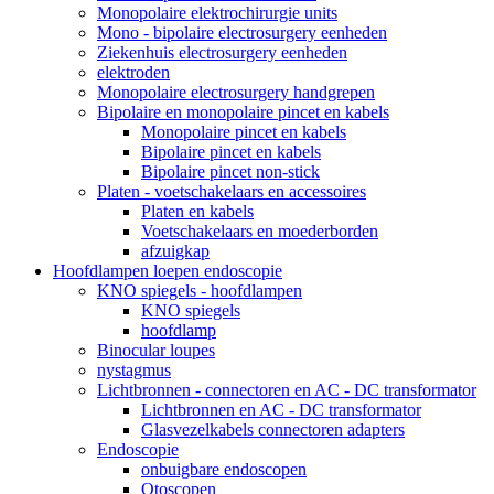
Monopolaire elektrochirurgie units
Mono - bipolaire electrosurgery eenheden
Ziekenhuis electrosurgery eenheden
elektroden
Monopolaire electrosurgery handgrepen
Bipolaire en monopolaire pincet en kabels
Monopolaire pincet en kabels
Bipolaire pincet en kabels
Bipolaire pincet non-stick
Platen - voetschakelaars en accessoires
Platen en kabels
Voetschakelaars en moederborden
afzuigkap
Hoofdlampen loepen endoscopie
KNO spiegels - hoofdlampen
KNO spiegels
hoofdlamp
Binocular loupes
nystagmus
Lichtbronnen - connectoren en AC - DC transformator
Lichtbronnen en AC - DC transformator
Glasvezelkabels connectoren adapters
Endoscopie
onbuigbare endoscopen
Otoscopen