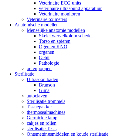
Veterinaire ECG units
veterinaire ultrasound apparatuur
Veterinaire monitoren
Veterinaire oximeters
Anatomische modellen
Menselijke anatomie modellen
Skelet wervelkolom schedel
Torso en spieren
Ogen en KNO
organen
Gebit
Pathologie
oefenpoppen
Sterilisatie
Ultrasoon baden
Branson
Gima
autoclaven
Sterilisatie trommels
Tissuepakker
thermosealmachines
Germicide lamp
zakjes en rollen
sterilisatie Tests
Ontsmettingsmiddelen en koude sterilisatie