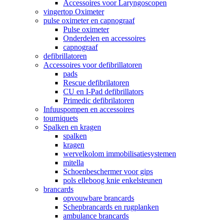
Accessoires voor Laryngoscopen
vingertop Oximeter
pulse oximeter en capnograaf
Pulse oximeter
Onderdelen en accessoires
capnograaf
defibrillatoren
Accessoires voor defibrillatoren
pads
Rescue defibrilatoren
CU en I-Pad defibrillators
Primedic defibrilatoren
Infuuspompen en accessoires
tourniquets
Spalken en kragen
spalken
kragen
wervelkolom immobilisatiesystemen
mitella
Schoenbeschermer voor gips
pols elleboog knie enkelsteunen
brancards
opvouwbare brancards
Schepbrancards en rugplanken
ambulance brancards