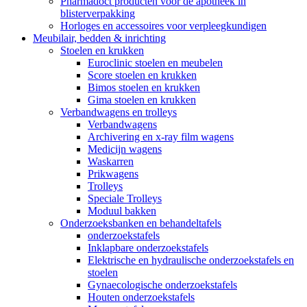
Pharmadoct producten voor de apotheek in
blisterverpakking
Horloges en accessoires voor verpleegkundigen
Meubilair, bedden & inrichting
Stoelen en krukken
Euroclinic stoelen en meubelen
Score stoelen en krukken
Bimos stoelen en krukken
Gima stoelen en krukken
Verbandwagens en trolleys
Verbandwagens
Archivering en x-ray film wagens
Medicijn wagens
Waskarren
Prikwagens
Trolleys
Speciale Trolleys
Moduul bakken
Onderzoeksbanken en behandeltafels
onderzoekstafels
Inklapbare onderzoekstafels
Elektrische en hydraulische onderzoekstafels en
stoelen
Gynaecologische onderzoekstafels
Houten onderzoekstafels