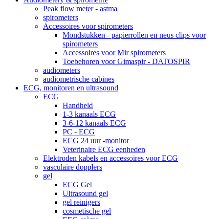
Peak flow meter - astma
spirometers
Accessoires voor spirometers
Mondstukken - papierrollen en neus clips voor
spirometers
Accessoires voor Mir spirometers
Toebehoren voor Gimaspir - DATOSPIR
audiometers
audiometrische cabines
ECG, monitoren en ultrasound
ECG
Handheld
1-3 kanaals ECG
3-6-12 kanaals ECG
PC - ECG
ECG 24 uur -monitor
Veterinaire ECG eenheden
Elektroden kabels en accessoires voor ECG
vasculaire dopplers
gel
ECG Gel
Ultrasound gel
gel reinigers
cosmetische gel