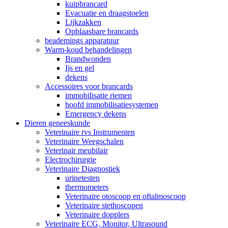
kuipbrancard
Evacuatie en draagstoelen
Lijkzakken
Opblaasbare brancards
beademings apparatuur
Warm-koud behandelingen
Brandwonden
Ijs en gel
dekens
Accessoires voor brancards
immobilisatie riemen
hoofd immobilisatiesystemen
Emergency dekens
Dieren geneeskunde
Veterinaire rvs Instrumenten
Veterinaire Weegschalen
Veterinair meubilair
Electrochirurgie
Veterinaire Diagnostiek
urinetesten
thermometers
Veterinaire otoscoop en oftalmoscoop
Veterinaire stethoscopen
Veterinaire dopplers
Veterinaire ECG, Monitor, Ultrasound