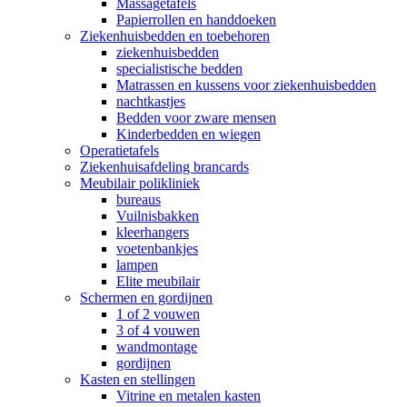
Massagetafels
Papierrollen en handdoeken
Ziekenhuisbedden en toebehoren
ziekenhuisbedden
specialistische bedden
Matrassen en kussens voor ziekenhuisbedden
nachtkastjes
Bedden voor zware mensen
Kinderbedden en wiegen
Operatietafels
Ziekenhuisafdeling brancards
Meubilair polikliniek
bureaus
Vuilnisbakken
kleerhangers
voetenbankjes
lampen
Elite meubilair
Schermen en gordijnen
1 of 2 vouwen
3 of 4 vouwen
wandmontage
gordijnen
Kasten en stellingen
Vitrine en metalen kasten