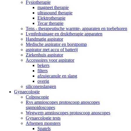
Fysiotherapie
magneet therapie
ultrasound therapie
Elektrotherapie
Tecar therapie
Tens - therapeutische warmte- apparaten en toebehoren
Lymfedrainage en druktherapie apparaten
Handmatig aspirator
Medische aspirator en borstpomp
aspirator met accu of batterij
Ziekenhuis aspirator
Accessoires voor aspirator
bekers
filters
afzuigcanule en slang
overig
siliconenslangen
Gynaecologie
Colposcopie
Rvs amnioscopes protoscoop anoscopes
sigmoidoscopes
Wegwerp amnioscopes protoscoop anoscopes
Gynaecologie tests
Afnemen monsters
Spatels