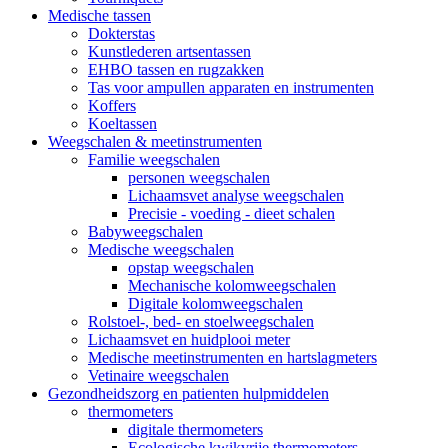
Medische tassen
Dokterstas
Kunstlederen artsentassen
EHBO tassen en rugzakken
Tas voor ampullen apparaten en instrumenten
Koffers
Koeltassen
Weegschalen & meetinstrumenten
Familie weegschalen
personen weegschalen
Lichaamsvet analyse weegschalen
Precisie - voeding - dieet schalen
Babyweegschalen
Medische weegschalen
opstap weegschalen
Mechanische kolomweegschalen
Digitale kolomweegschalen
Rolstoel-, bed- en stoelweegschalen
Lichaamsvet en huidplooi meter
Medische meetinstrumenten en hartslagmeters
Vetinaire weegschalen
Gezondheidszorg en patienten hulpmiddelen
thermometers
digitale thermometers
Ecologische kwikvrije thermometers