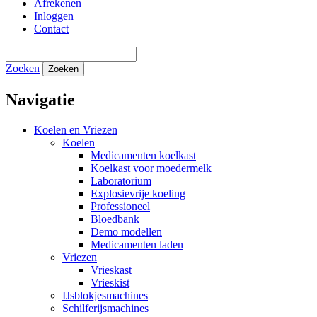
Afrekenen
Inloggen
Contact
Zoeken
Zoeken
Navigatie
Koelen en Vriezen
Koelen
Medicamenten koelkast
Koelkast voor moedermelk
Laboratorium
Explosievrije koeling
Professioneel
Bloedbank
Demo modellen
Medicamenten laden
Vriezen
Vrieskast
Vrieskist
IJsblokjesmachines
Schilferijsmachines