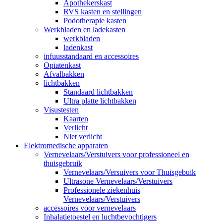
Apothekerskast
RVS kasten en stellingen
Podotherapie kasten
Werkbladen en ladekasten
werkbladen
ladenkast
infuusstandaard en accessoires
Opiatenkast
Afvalbakken
lichtbakken
Standaard lichtbakken
Ultra platte lichtbakken
Visustesten
Kaarten
Verlicht
Niet verlicht
Elektromedische apparaten
Vernevelaars/Verstuivers voor professioneel en
thuisgebruik
Vernevelaars/Versuivers voor Thuisgebuik
Ultrasone Vernevelaars/Verstuivers
Professionele ziekenhuis
Vernevelaars/Verstuivers
accessoires voor vernevelaars
Inhalatietoestel en luchtbevochtigers