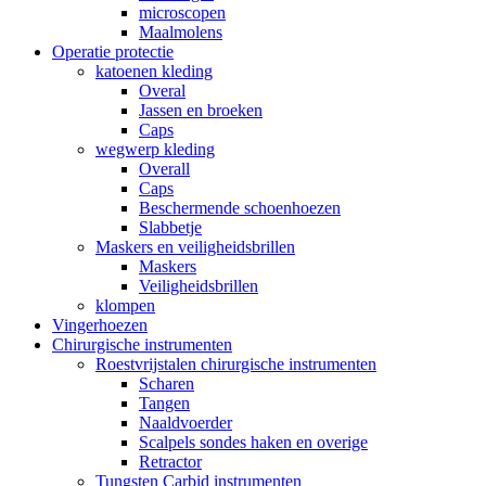
microscopen
Maalmolens
Operatie protectie
katoenen kleding
Overal
Jassen en broeken
Caps
wegwerp kleding
Overall
Caps
Beschermende schoenhoezen
Slabbetje
Maskers en veiligheidsbrillen
Maskers
Veiligheidsbrillen
klompen
Vingerhoezen
Chirurgische instrumenten
Roestvrijstalen chirurgische instrumenten
Scharen
Tangen
Naaldvoerder
Scalpels sondes haken en overige
Retractor
Tungsten Carbid instrumenten