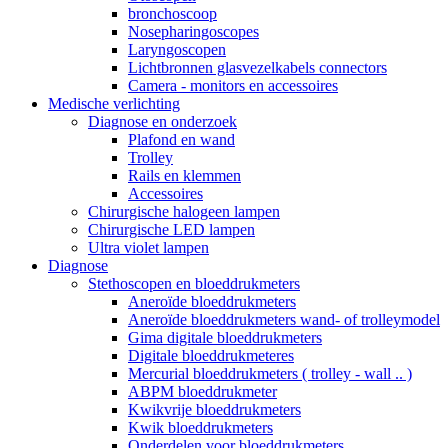
bronchoscoop
Nosepharingoscopes
Laryngoscopen
Lichtbronnen glasvezelkabels connectors
Camera - monitors en accessoires
Medische verlichting
Diagnose en onderzoek
Plafond en wand
Trolley
Rails en klemmen
Accessoires
Chirurgische halogeen lampen
Chirurgische LED lampen
Ultra violet lampen
Diagnose
Stethoscopen en bloeddrukmeters
Aneroïde bloeddrukmeters
Aneroïde bloeddrukmeters wand- of trolleymodel
Gima digitale bloeddrukmeters
Digitale bloeddrukmeteres
Mercurial bloeddrukmeters ( trolley - wall .. )
ABPM bloeddrukmeter
Kwikvrije bloeddrukmeters
Kwik bloeddrukmeters
Onderdelen voor bloeddrukmeters