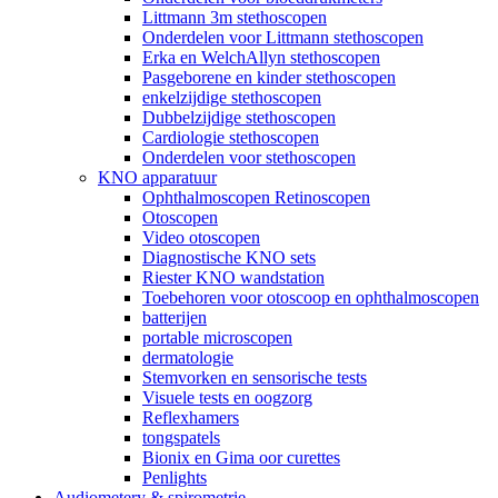
Littmann 3m stethoscopen
Onderdelen voor Littmann stethoscopen
Erka en WelchAllyn stethoscopen
Pasgeborene en kinder stethoscopen
enkelzijdige stethoscopen
Dubbelzijdige stethoscopen
Cardiologie stethoscopen
Onderdelen voor stethoscopen
KNO apparatuur
Ophthalmoscopen Retinoscopen
Otoscopen
Video otoscopen
Diagnostische KNO sets
Riester KNO wandstation
Toebehoren voor otoscoop en ophthalmoscopen
batterijen
portable microscopen
dermatologie
Stemvorken en sensorische tests
Visuele tests en oogzorg
Reflexhamers
tongspatels
Bionix en Gima oor curettes
Penlights
Audiometery & spirometrie