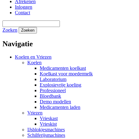
Afrekenen
Inloggen
Contact
Zoeken
Zoeken
Navigatie
Koelen en Vriezen
Koelen
Medicamenten koelkast
Koelkast voor moedermelk
Laboratorium
Explosievrije koeling
Professioneel
Bloedbank
Demo modellen
Medicamenten laden
Vriezen
Vrieskast
Vrieskist
IJsblokjesmachines
Schilferijsmachines