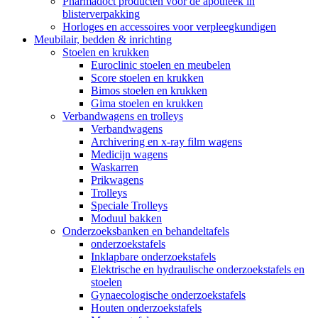
Pharmadoct producten voor de apotheek in
blisterverpakking
Horloges en accessoires voor verpleegkundigen
Meubilair, bedden & inrichting
Stoelen en krukken
Euroclinic stoelen en meubelen
Score stoelen en krukken
Bimos stoelen en krukken
Gima stoelen en krukken
Verbandwagens en trolleys
Verbandwagens
Archivering en x-ray film wagens
Medicijn wagens
Waskarren
Prikwagens
Trolleys
Speciale Trolleys
Moduul bakken
Onderzoeksbanken en behandeltafels
onderzoekstafels
Inklapbare onderzoekstafels
Elektrische en hydraulische onderzoekstafels en
stoelen
Gynaecologische onderzoekstafels
Houten onderzoekstafels