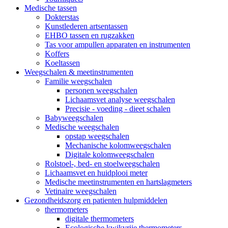
Medische tassen
Dokterstas
Kunstlederen artsentassen
EHBO tassen en rugzakken
Tas voor ampullen apparaten en instrumenten
Koffers
Koeltassen
Weegschalen & meetinstrumenten
Familie weegschalen
personen weegschalen
Lichaamsvet analyse weegschalen
Precisie - voeding - dieet schalen
Babyweegschalen
Medische weegschalen
opstap weegschalen
Mechanische kolomweegschalen
Digitale kolomweegschalen
Rolstoel-, bed- en stoelweegschalen
Lichaamsvet en huidplooi meter
Medische meetinstrumenten en hartslagmeters
Vetinaire weegschalen
Gezondheidszorg en patienten hulpmiddelen
thermometers
digitale thermometers
Ecologische kwikvrije thermometers