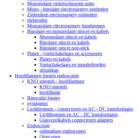
Monopolaire elektrochirurgie units
Mono - bipolaire electrosurgery eenheden
Ziekenhuis electrosurgery eenheden
elektroden
Monopolaire electrosurgery handgrepen
Bipolaire en monopolaire pincet en kabels
Monopolaire pincet en kabels
Bipolaire pincet en kabels
Bipolaire pincet non-stick
Platen - voetschakelaars en accessoires
Platen en kabels
Voetschakelaars en moederborden
afzuigkap
Hoofdlampen loepen endoscopie
KNO spiegels - hoofdlampen
KNO spiegels
hoofdlamp
Binocular loupes
nystagmus
Lichtbronnen - connectoren en AC - DC transformator
Lichtbronnen en AC - DC transformator
Glasvezelkabels connectoren adapters
Endoscopie
onbuigbare endoscopen
Otoscopen