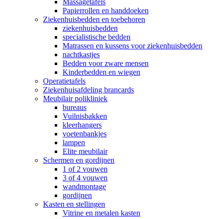
Massagetafels
Papierrollen en handdoeken
Ziekenhuisbedden en toebehoren
ziekenhuisbedden
specialistische bedden
Matrassen en kussens voor ziekenhuisbedden
nachtkastjes
Bedden voor zware mensen
Kinderbedden en wiegen
Operatietafels
Ziekenhuisafdeling brancards
Meubilair polikliniek
bureaus
Vuilnisbakken
kleerhangers
voetenbankjes
lampen
Elite meubilair
Schermen en gordijnen
1 of 2 vouwen
3 of 4 vouwen
wandmontage
gordijnen
Kasten en stellingen
Vitrine en metalen kasten