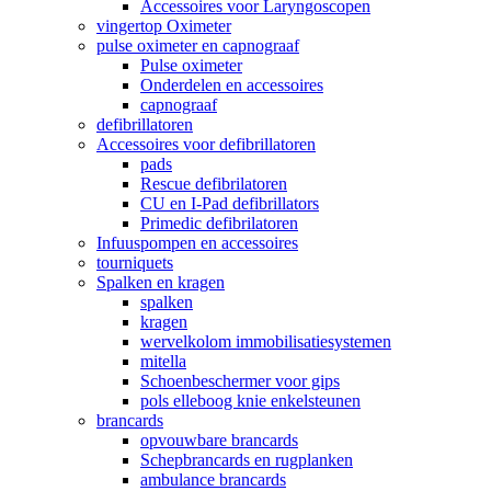
Accessoires voor Laryngoscopen
vingertop Oximeter
pulse oximeter en capnograaf
Pulse oximeter
Onderdelen en accessoires
capnograaf
defibrillatoren
Accessoires voor defibrillatoren
pads
Rescue defibrilatoren
CU en I-Pad defibrillators
Primedic defibrilatoren
Infuuspompen en accessoires
tourniquets
Spalken en kragen
spalken
kragen
wervelkolom immobilisatiesystemen
mitella
Schoenbeschermer voor gips
pols elleboog knie enkelsteunen
brancards
opvouwbare brancards
Schepbrancards en rugplanken
ambulance brancards