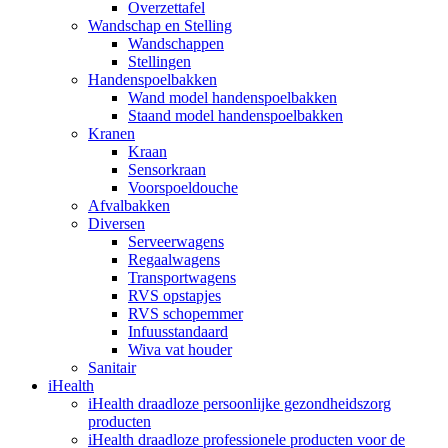
Overzettafel
Wandschap en Stelling
Wandschappen
Stellingen
Handenspoelbakken
Wand model handenspoelbakken
Staand model handenspoelbakken
Kranen
Kraan
Sensorkraan
Voorspoeldouche
Afvalbakken
Diversen
Serveerwagens
Regaalwagens
Transportwagens
RVS opstapjes
RVS schopemmer
Infuusstandaard
Wiva vat houder
Sanitair
iHealth
iHealth draadloze persoonlijke gezondheidszorg
producten
iHealth draadloze professionele producten voor de