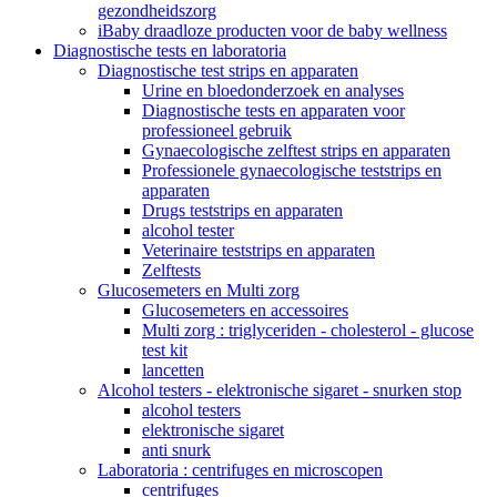
gezondheidszorg
iBaby draadloze producten voor de baby wellness
Diagnostische tests en laboratoria
Diagnostische test strips en apparaten
Urine en bloedonderzoek en analyses
Diagnostische tests en apparaten voor
professioneel gebruik
Gynaecologische zelftest strips en apparaten
Professionele gynaecologische teststrips en
apparaten
Drugs teststrips en apparaten
alcohol tester
Veterinaire teststrips en apparaten
Zelftests
Glucosemeters en Multi zorg
Glucosemeters en accessoires
Multi zorg : triglyceriden - cholesterol - glucose
test kit
lancetten
Alcohol testers - elektronische sigaret - snurken stop
alcohol testers
elektronische sigaret
anti snurk
Laboratoria : centrifuges en microscopen
centrifuges