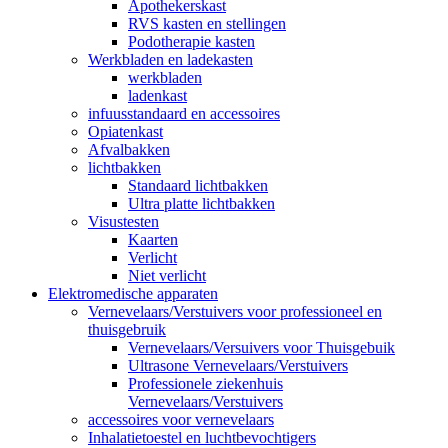
Apothekerskast
RVS kasten en stellingen
Podotherapie kasten
Werkbladen en ladekasten
werkbladen
ladenkast
infuusstandaard en accessoires
Opiatenkast
Afvalbakken
lichtbakken
Standaard lichtbakken
Ultra platte lichtbakken
Visustesten
Kaarten
Verlicht
Niet verlicht
Elektromedische apparaten
Vernevelaars/Verstuivers voor professioneel en
thuisgebruik
Vernevelaars/Versuivers voor Thuisgebuik
Ultrasone Vernevelaars/Verstuivers
Professionele ziekenhuis
Vernevelaars/Verstuivers
accessoires voor vernevelaars
Inhalatietoestel en luchtbevochtigers