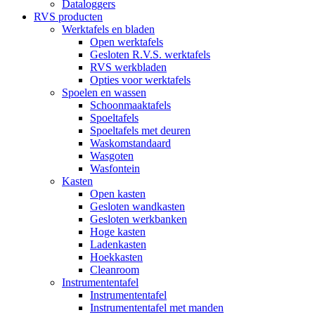
Dataloggers
RVS producten
Werktafels en bladen
Open werktafels
Gesloten R.V.S. werktafels
RVS werkbladen
Opties voor werktafels
Spoelen en wassen
Schoonmaaktafels
Spoeltafels
Spoeltafels met deuren
Waskomstandaard
Wasgoten
Wasfontein
Kasten
Open kasten
Gesloten wandkasten
Gesloten werkbanken
Hoge kasten
Ladenkasten
Hoekkasten
Cleanroom
Instrumententafel
Instrumententafel
Instrumententafel met manden