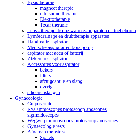
Fysiotherapie
magneet therapie
ultrasound therapie
Elektrotherapie
Tecar therapie
Tens - therapeutische warmte- apparaten en toebehoren
Lymfedrainage en druktherapie apparaten
Handmatig aspirator
Medische aspirator en borstpomp
aspirator met accu of batterij
Ziekenhuis aspirator
Accessoires voor aspirator
bekers
filters
afzuigcanule en slang
overig
siliconenslangen
Gynaecologie
Colposcopie
Rvs amnioscopes protoscoop anoscopes
sigmoidoscopes
Wegwerp amnioscopes protoscoop anoscopes
Gynaecologie tests
Afnemen monsters
Spatels