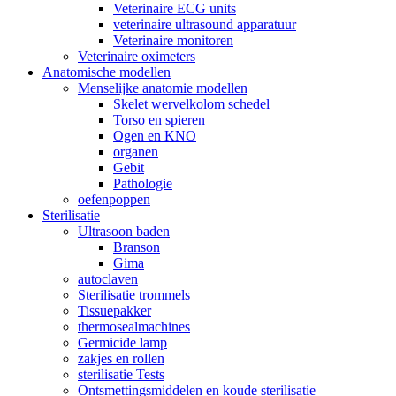
Veterinaire ECG units
veterinaire ultrasound apparatuur
Veterinaire monitoren
Veterinaire oximeters
Anatomische modellen
Menselijke anatomie modellen
Skelet wervelkolom schedel
Torso en spieren
Ogen en KNO
organen
Gebit
Pathologie
oefenpoppen
Sterilisatie
Ultrasoon baden
Branson
Gima
autoclaven
Sterilisatie trommels
Tissuepakker
thermosealmachines
Germicide lamp
zakjes en rollen
sterilisatie Tests
Ontsmettingsmiddelen en koude sterilisatie