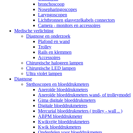
bronchoscoop
Nosepharingoscopes
Laryngoscopen
Lichtbronnen glasvezelkabels connectors
Camera - monitors en accessoires
Medische verlichting
Diagnose en onderzoek
Plafond en wand
Trolley
Rails en klemmen
Accessoires
Chirurgische halogeen lampen
Chirurgische LED lampen
Ultra violet lampen
Diagnose
Stethoscopen en bloeddrukmeters
Aneroïde bloeddrukmeters
Aneroïde bloeddrukmeters wand- of trolleymodel
Gima digitale bloeddrukmeters
Digitale bloeddrukmeteres
Mercurial bloeddrukmeters ( trolley - wall .. )
ABPM bloeddrukmeter
Kwikvrije bloeddrukmeters
Kwik bloeddrukmeters
Onderdelen voor bloeddrukmeters