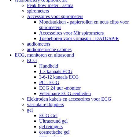
Peak flow meter - astma
spirometers
Accessoires voor spirometers
Mondstukken - papierrollen en neus clips voor
spirometers
Accessoires voor Mir spirometers
Toebehoren voor Gimaspir - DATOSPIR
audiometers
audiometrische cabines
ECG, monitoren en ultrasound
ECG
Handheld
1-3 kanaals ECG
3-6-12 kanaals ECG
PC - ECG
ECG 24 uur -monitor
Veterinaire ECG eenheden
Elektroden kabels en accessoires voor ECG
vasculaire dopplers
gel
ECG Gel
Ultrasound gel
gel reinigers
cosmetische gel