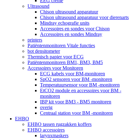
EEG crème
Ultrasound
Chison ultrasound apparatuur
Chison ultrasound apparatuur voor dierenarts
Mindray echografie units
Accessoires en sondes voor Chison
Accessoires en sondes Mindray
printers
Patiëntenmonitoren Vitale functies
bot densitometer
Thermisch papier voor ECG
Patiëntenmonitoren BM1, BM3, BM5
Accessoires voor Monitoren
ECG kabels voor BM-monitoren
SpO2 sensoren voor BM -monitoren
Temperatuursensor voor BM -monitoren
EtCO2 module en accessoires voor BM -
monitoren
IBP kit voor BM3 - BM5 monitoren
overig
Centraal station voor BM -monitoren
EHBO
EHBO tassen rugzakken koffers
EHBO accessoires
larynxmaskers