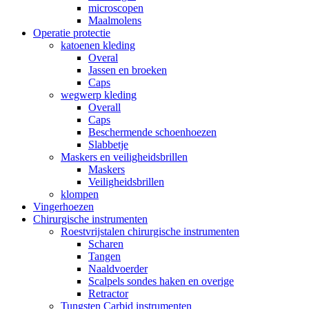
microscopen
Maalmolens
Operatie protectie
katoenen kleding
Overal
Jassen en broeken
Caps
wegwerp kleding
Overall
Caps
Beschermende schoenhoezen
Slabbetje
Maskers en veiligheidsbrillen
Maskers
Veiligheidsbrillen
klompen
Vingerhoezen
Chirurgische instrumenten
Roestvrijstalen chirurgische instrumenten
Scharen
Tangen
Naaldvoerder
Scalpels sondes haken en overige
Retractor
Tungsten Carbid instrumenten