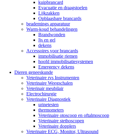
kuipbrancard
Evacuatie en draagstoelen
Lijkzakken
Opblaasbare brancards
beademings apparatuur
Warm-koud behandelingen
Brandwonden
Ijs en gel
dekens
Accessoires voor brancards
immobilisatie riemen
hoofd immobilisatiesystemen
Emergency dekens
Dieren geneeskunde
Veterinaire rvs Instrumenten
Veterinaire Weegschalen
Veterinair meubilair
Electrochirurgie
Veterinaire Diagnostiek
urinetesten
thermometers
Veterinaire otoscoop en oftalmoscoop
Veterinaire stethoscopen
Veterinaire dopplers
Veterinaire ECG, Monitor, Ultrasound