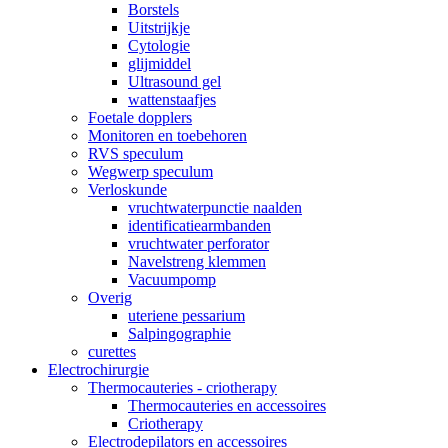
Borstels
Uitstrijkje
Cytologie
glijmiddel
Ultrasound gel
wattenstaafjes
Foetale dopplers
Monitoren en toebehoren
RVS speculum
Wegwerp speculum
Verloskunde
vruchtwaterpunctie naalden
identificatiearmbanden
vruchtwater perforator
Navelstreng klemmen
Vacuumpomp
Overig
uteriene pessarium
Salpingographie
curettes
Electrochirurgie
Thermocauteries - criotherapy
Thermocauteries en accessoires
Criotherapy
Electrodepilators en accessoires