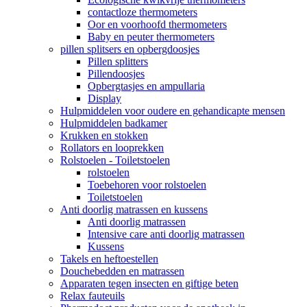
contactloze thermometers
Oor en voorhoofd thermometers
Baby en peuter thermometers
pillen splitsers en opbergdoosjes
Pillen splitters
Pillendoosjes
Opbergtasjes en ampullaria
Display
Hulpmiddelen voor oudere en gehandicapte mensen
Hulpmiddelen badkamer
Krukken en stokken
Rollators en looprekken
Rolstoelen - Toiletstoelen
rolstoelen
Toebehoren voor rolstoelen
Toiletstoelen
Anti doorlig matrassen en kussens
Anti doorlig matrassen
Intensive care anti doorlig matrassen
Kussens
Takels en heftoestellen
Douchebedden en matrassen
Apparaten tegen insecten en giftige beten
Relax fauteuils