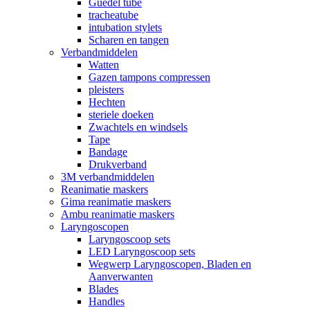
Guedel tube
tracheatube
intubation stylets
Scharen en tangen
Verbandmiddelen
Watten
Gazen tampons compressen
pleisters
Hechten
steriele doeken
Zwachtels en windsels
Tape
Bandage
Drukverband
3M verbandmiddelen
Reanimatie maskers
Gima reanimatie maskers
Ambu reanimatie maskers
Laryngoscopen
Laryngoscoop sets
LED Laryngoscoop sets
Wegwerp Laryngoscopen, Bladen en
Aanverwanten
Blades
Handles