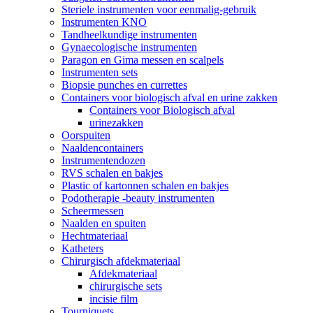
Steriele instrumenten voor eenmalig-gebruik
Instrumenten KNO
Tandheelkundige instrumenten
Gynaecologische instrumenten
Paragon en Gima messen en scalpels
Instrumenten sets
Biopsie punches en currettes
Containers voor biologisch afval en urine zakken
Containers voor Biologisch afval
urinezakken
Oorspuiten
Naaldencontainers
Instrumentendozen
RVS schalen en bakjes
Plastic of kartonnen schalen en bakjes
Podotherapie -beauty instrumenten
Scheermessen
Naalden en spuiten
Hechtmateriaal
Katheters
Chirurgisch afdekmateriaal
Afdekmateriaal
chirurgische sets
incisie film
Tourniquets