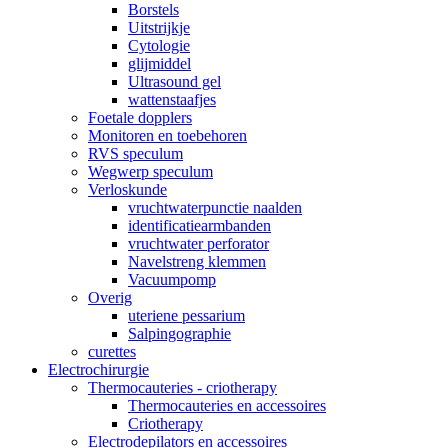
Borstels
Uitstrijkje
Cytologie
glijmiddel
Ultrasound gel
wattenstaafjes
Foetale dopplers
Monitoren en toebehoren
RVS speculum
Wegwerp speculum
Verloskunde
vruchtwaterpunctie naalden
identificatiearmbanden
vruchtwater perforator
Navelstreng klemmen
Vacuumpomp
Overig
uteriene pessarium
Salpingographie
curettes
Electrochirurgie
Thermocauteries - criotherapy
Thermocauteries en accessoires
Criotherapy
Electrodepilators en accessoires