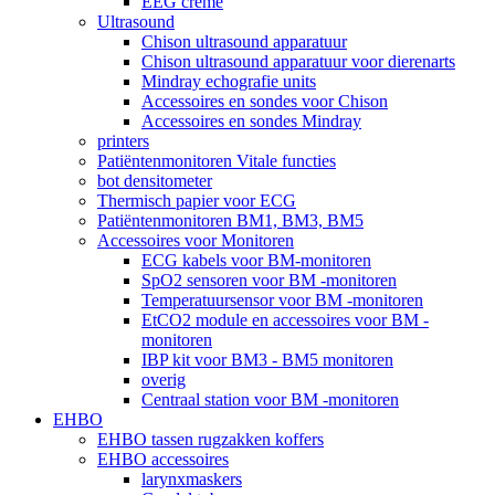
EEG crème
Ultrasound
Chison ultrasound apparatuur
Chison ultrasound apparatuur voor dierenarts
Mindray echografie units
Accessoires en sondes voor Chison
Accessoires en sondes Mindray
printers
Patiëntenmonitoren Vitale functies
bot densitometer
Thermisch papier voor ECG
Patiëntenmonitoren BM1, BM3, BM5
Accessoires voor Monitoren
ECG kabels voor BM-monitoren
SpO2 sensoren voor BM -monitoren
Temperatuursensor voor BM -monitoren
EtCO2 module en accessoires voor BM -
monitoren
IBP kit voor BM3 - BM5 monitoren
overig
Centraal station voor BM -monitoren
EHBO
EHBO tassen rugzakken koffers
EHBO accessoires
larynxmaskers