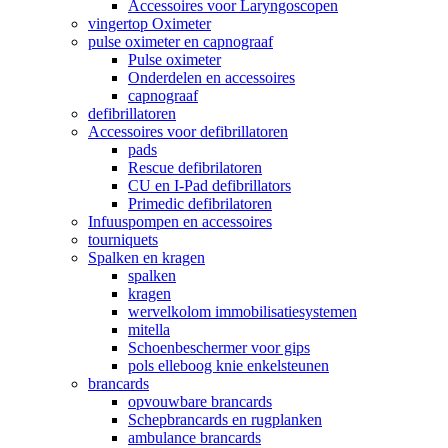
Accessoires voor Laryngoscopen
vingertop Oximeter
pulse oximeter en capnograaf
Pulse oximeter
Onderdelen en accessoires
capnograaf
defibrillatoren
Accessoires voor defibrillatoren
pads
Rescue defibrilatoren
CU en I-Pad defibrillators
Primedic defibrilatoren
Infuuspompen en accessoires
tourniquets
Spalken en kragen
spalken
kragen
wervelkolom immobilisatiesystemen
mitella
Schoenbeschermer voor gips
pols elleboog knie enkelsteunen
brancards
opvouwbare brancards
Schepbrancards en rugplanken
ambulance brancards