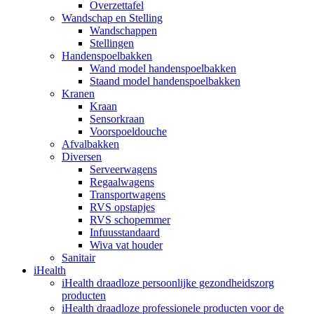
Overzettafel
Wandschap en Stelling
Wandschappen
Stellingen
Handenspoelbakken
Wand model handenspoelbakken
Staand model handenspoelbakken
Kranen
Kraan
Sensorkraan
Voorspoeldouche
Afvalbakken
Diversen
Serveerwagens
Regaalwagens
Transportwagens
RVS opstapjes
RVS schopemmer
Infuusstandaard
Wiva vat houder
Sanitair
iHealth
iHealth draadloze persoonlijke gezondheidszorg
producten
iHealth draadloze professionele producten voor de