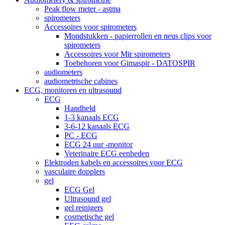
Peak flow meter - astma
spirometers
Accessoires voor spirometers
Mondstukken - papierrollen en neus clips voor
spirometers
Accessoires voor Mir spirometers
Toebehoren voor Gimaspir - DATOSPIR
audiometers
audiometrische cabines
ECG, monitoren en ultrasound
ECG
Handheld
1-3 kanaals ECG
3-6-12 kanaals ECG
PC - ECG
ECG 24 uur -monitor
Veterinaire ECG eenheden
Elektroden kabels en accessoires voor ECG
vasculaire dopplers
gel
ECG Gel
Ultrasound gel
gel reinigers
cosmetische gel