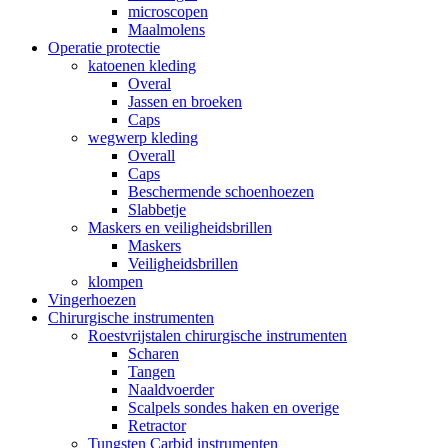
microscopen
Maalmolens
Operatie protectie
katoenen kleding
Overal
Jassen en broeken
Caps
wegwerp kleding
Overall
Caps
Beschermende schoenhoezen
Slabbetje
Maskers en veiligheidsbrillen
Maskers
Veiligheidsbrillen
klompen
Vingerhoezen
Chirurgische instrumenten
Roestvrijstalen chirurgische instrumenten
Scharen
Tangen
Naaldvoerder
Scalpels sondes haken en overige
Retractor
Tungsten Carbid instrumenten