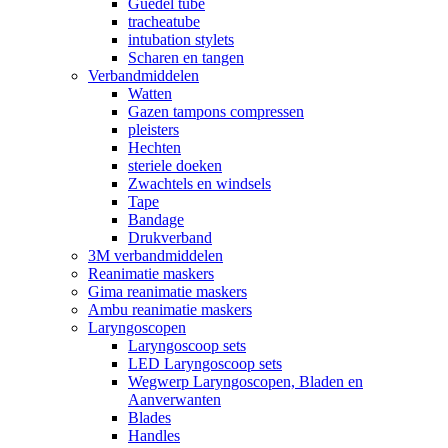
Guedel tube
tracheatube
intubation stylets
Scharen en tangen
Verbandmiddelen
Watten
Gazen tampons compressen
pleisters
Hechten
steriele doeken
Zwachtels en windsels
Tape
Bandage
Drukverband
3M verbandmiddelen
Reanimatie maskers
Gima reanimatie maskers
Ambu reanimatie maskers
Laryngoscopen
Laryngoscoop sets
LED Laryngoscoop sets
Wegwerp Laryngoscopen, Bladen en
Aanverwanten
Blades
Handles