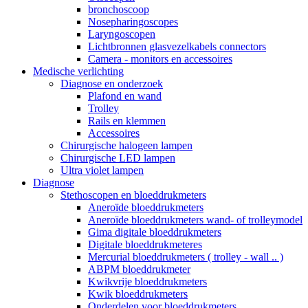
bronchoscoop
Nosepharingoscopes
Laryngoscopen
Lichtbronnen glasvezelkabels connectors
Camera - monitors en accessoires
Medische verlichting
Diagnose en onderzoek
Plafond en wand
Trolley
Rails en klemmen
Accessoires
Chirurgische halogeen lampen
Chirurgische LED lampen
Ultra violet lampen
Diagnose
Stethoscopen en bloeddrukmeters
Aneroïde bloeddrukmeters
Aneroïde bloeddrukmeters wand- of trolleymodel
Gima digitale bloeddrukmeters
Digitale bloeddrukmeteres
Mercurial bloeddrukmeters ( trolley - wall .. )
ABPM bloeddrukmeter
Kwikvrije bloeddrukmeters
Kwik bloeddrukmeters
Onderdelen voor bloeddrukmeters