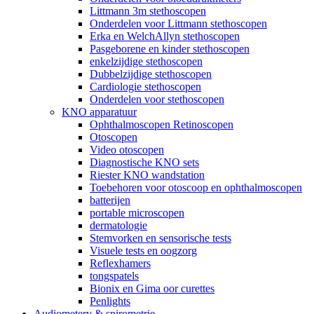
Littmann 3m stethoscopen
Onderdelen voor Littmann stethoscopen
Erka en WelchAllyn stethoscopen
Pasgeborene en kinder stethoscopen
enkelzijdige stethoscopen
Dubbelzijdige stethoscopen
Cardiologie stethoscopen
Onderdelen voor stethoscopen
KNO apparatuur
Ophthalmoscopen Retinoscopen
Otoscopen
Video otoscopen
Diagnostische KNO sets
Riester KNO wandstation
Toebehoren voor otoscoop en ophthalmoscopen
batterijen
portable microscopen
dermatologie
Stemvorken en sensorische tests
Visuele tests en oogzorg
Reflexhamers
tongspatels
Bionix en Gima oor curettes
Penlights
Audiometery & spirometrie