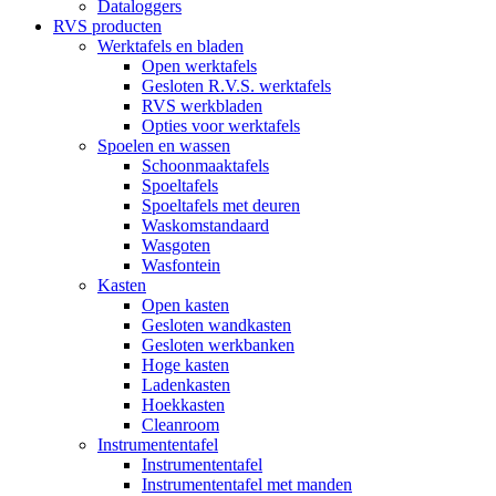
Dataloggers
RVS producten
Werktafels en bladen
Open werktafels
Gesloten R.V.S. werktafels
RVS werkbladen
Opties voor werktafels
Spoelen en wassen
Schoonmaaktafels
Spoeltafels
Spoeltafels met deuren
Waskomstandaard
Wasgoten
Wasfontein
Kasten
Open kasten
Gesloten wandkasten
Gesloten werkbanken
Hoge kasten
Ladenkasten
Hoekkasten
Cleanroom
Instrumententafel
Instrumententafel
Instrumententafel met manden