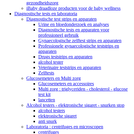
gezondheidszorg
iBaby draadloze producten voor de baby wellness
Diagnostische tests en laboratoria
Diagnostische test strips en apparaten
Urine en bloedonderzoek en analyses
Diagnostische tests en apparaten voor
professioneel gebruik
Gynaecologische zelftest strips en apparaten
Professionele gynaecologische teststrips en
apparaten
Drugs teststrips en apparaten
alcohol tester
Veterinaire teststrips en apparaten
Zelftests
Glucosemeters en Multi zorg
Glucosemeters en accessoires
Multi zorg : triglyceriden - cholesterol - glucose
test kit
lancetten
Alcohol testers - elektronische sigaret - snurken stop
alcohol testers
elektronische sigaret
anti snurk
Laboratoria : centrifuges en microscopen
centrifuges