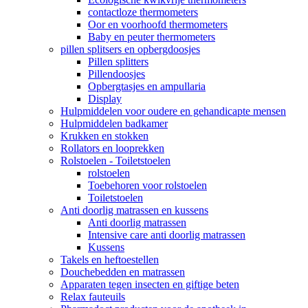
contactloze thermometers
Oor en voorhoofd thermometers
Baby en peuter thermometers
pillen splitsers en opbergdoosjes
Pillen splitters
Pillendoosjes
Opbergtasjes en ampullaria
Display
Hulpmiddelen voor oudere en gehandicapte mensen
Hulpmiddelen badkamer
Krukken en stokken
Rollators en looprekken
Rolstoelen - Toiletstoelen
rolstoelen
Toebehoren voor rolstoelen
Toiletstoelen
Anti doorlig matrassen en kussens
Anti doorlig matrassen
Intensive care anti doorlig matrassen
Kussens
Takels en heftoestellen
Douchebedden en matrassen
Apparaten tegen insecten en giftige beten
Relax fauteuils