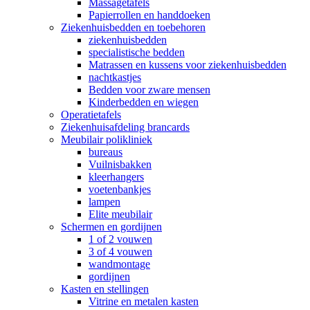
Massagetafels
Papierrollen en handdoeken
Ziekenhuisbedden en toebehoren
ziekenhuisbedden
specialistische bedden
Matrassen en kussens voor ziekenhuisbedden
nachtkastjes
Bedden voor zware mensen
Kinderbedden en wiegen
Operatietafels
Ziekenhuisafdeling brancards
Meubilair polikliniek
bureaus
Vuilnisbakken
kleerhangers
voetenbankjes
lampen
Elite meubilair
Schermen en gordijnen
1 of 2 vouwen
3 of 4 vouwen
wandmontage
gordijnen
Kasten en stellingen
Vitrine en metalen kasten