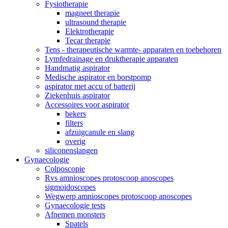
Fysiotherapie
magneet therapie
ultrasound therapie
Elektrotherapie
Tecar therapie
Tens - therapeutische warmte- apparaten en toebehoren
Lymfedrainage en druktherapie apparaten
Handmatig aspirator
Medische aspirator en borstpomp
aspirator met accu of batterij
Ziekenhuis aspirator
Accessoires voor aspirator
bekers
filters
afzuigcanule en slang
overig
siliconenslangen
Gynaecologie
Colposcopie
Rvs amnioscopes protoscoop anoscopes
sigmoidoscopes
Wegwerp amnioscopes protoscoop anoscopes
Gynaecologie tests
Afnemen monsters
Spatels