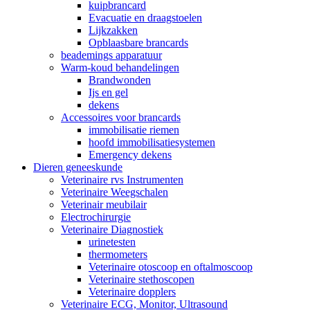
kuipbrancard
Evacuatie en draagstoelen
Lijkzakken
Opblaasbare brancards
beademings apparatuur
Warm-koud behandelingen
Brandwonden
Ijs en gel
dekens
Accessoires voor brancards
immobilisatie riemen
hoofd immobilisatiesystemen
Emergency dekens
Dieren geneeskunde
Veterinaire rvs Instrumenten
Veterinaire Weegschalen
Veterinair meubilair
Electrochirurgie
Veterinaire Diagnostiek
urinetesten
thermometers
Veterinaire otoscoop en oftalmoscoop
Veterinaire stethoscopen
Veterinaire dopplers
Veterinaire ECG, Monitor, Ultrasound