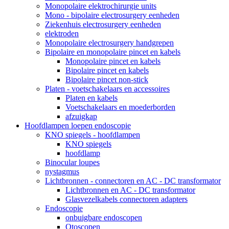
Monopolaire elektrochirurgie units
Mono - bipolaire electrosurgery eenheden
Ziekenhuis electrosurgery eenheden
elektroden
Monopolaire electrosurgery handgrepen
Bipolaire en monopolaire pincet en kabels
Monopolaire pincet en kabels
Bipolaire pincet en kabels
Bipolaire pincet non-stick
Platen - voetschakelaars en accessoires
Platen en kabels
Voetschakelaars en moederborden
afzuigkap
Hoofdlampen loepen endoscopie
KNO spiegels - hoofdlampen
KNO spiegels
hoofdlamp
Binocular loupes
nystagmus
Lichtbronnen - connectoren en AC - DC transformator
Lichtbronnen en AC - DC transformator
Glasvezelkabels connectoren adapters
Endoscopie
onbuigbare endoscopen
Otoscopen