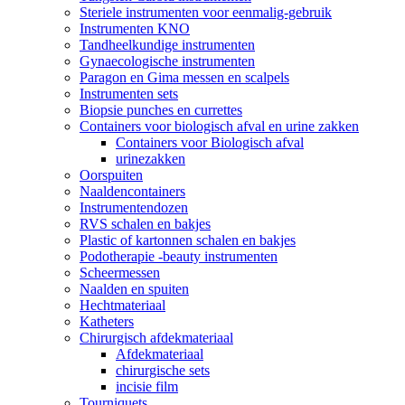
Steriele instrumenten voor eenmalig-gebruik
Instrumenten KNO
Tandheelkundige instrumenten
Gynaecologische instrumenten
Paragon en Gima messen en scalpels
Instrumenten sets
Biopsie punches en currettes
Containers voor biologisch afval en urine zakken
Containers voor Biologisch afval
urinezakken
Oorspuiten
Naaldencontainers
Instrumentendozen
RVS schalen en bakjes
Plastic of kartonnen schalen en bakjes
Podotherapie -beauty instrumenten
Scheermessen
Naalden en spuiten
Hechtmateriaal
Katheters
Chirurgisch afdekmateriaal
Afdekmateriaal
chirurgische sets
incisie film
Tourniquets