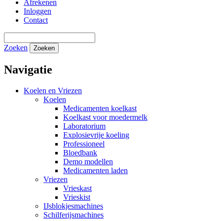
Afrekenen
Inloggen
Contact
Zoeken
Zoeken
Navigatie
Koelen en Vriezen
Koelen
Medicamenten koelkast
Koelkast voor moedermelk
Laboratorium
Explosievrije koeling
Professioneel
Bloedbank
Demo modellen
Medicamenten laden
Vriezen
Vrieskast
Vrieskist
IJsblokjesmachines
Schilferijsmachines