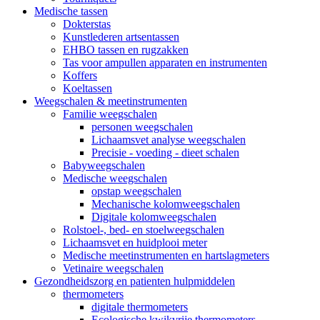
Medische tassen
Dokterstas
Kunstlederen artsentassen
EHBO tassen en rugzakken
Tas voor ampullen apparaten en instrumenten
Koffers
Koeltassen
Weegschalen & meetinstrumenten
Familie weegschalen
personen weegschalen
Lichaamsvet analyse weegschalen
Precisie - voeding - dieet schalen
Babyweegschalen
Medische weegschalen
opstap weegschalen
Mechanische kolomweegschalen
Digitale kolomweegschalen
Rolstoel-, bed- en stoelweegschalen
Lichaamsvet en huidplooi meter
Medische meetinstrumenten en hartslagmeters
Vetinaire weegschalen
Gezondheidszorg en patienten hulpmiddelen
thermometers
digitale thermometers
Ecologische kwikvrije thermometers