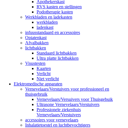
Apothekerskast
RVS kasten en stellingen
Podotherapie kasten
Werkbladen en ladekasten
werkbladen
ladenkast
infuusstandaard en accessoires
Opiatenkast
Afvalbakken
lichtbakken
Standaard lichtbakken
Ultra platte lichtbakken
Visustesten
Kaarten
Verlicht
Niet verlicht
Elektromedische apparaten
Vernevelaars/Verstuivers voor professioneel en
thuisgebruik
Vernevelaars/Versuivers voor Thuisgebuik
Ultrasone Vernevelaars/Verstuivers
Professionele ziekenhuis
Vernevelaars/Verstuivers
accessoires voor vernevelaars
Inhalatietoestel en luchtbevochtigers