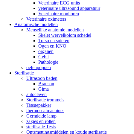
Veterinaire ECG units
veterinaire ultrasound apparatuur
Veterinaire monitoren
Veterinaire oximeters
Anatomische modellen
Menselijke anatomie modellen
Skelet wervelkolom schedel
Torso en spieren
Ogen en KNO
organen
Gebit
Pathologie
oefenpoppen
Sterilisatie
Ultrasoon baden
Branson
Gima
autoclaven
Sterilisatie trommels
Tissuepakker
thermosealmachines
Germicide lamp
zakjes en rollen
sterilisatie Tests
Ontsmettingsmiddelen en koude sterilisatie