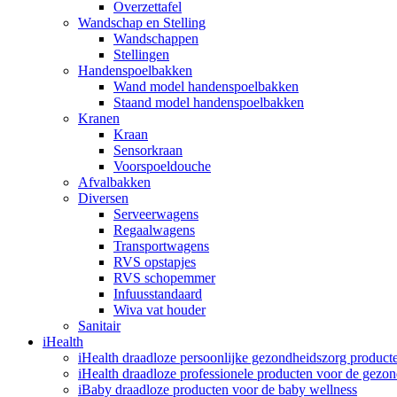
Overzettafel
Wandschap en Stelling
Wandschappen
Stellingen
Handenspoelbakken
Wand model handenspoelbakken
Staand model handenspoelbakken
Kranen
Kraan
Sensorkraan
Voorspoeldouche
Afvalbakken
Diversen
Serveerwagens
Regaalwagens
Transportwagens
RVS opstapjes
RVS schopemmer
Infuusstandaard
Wiva vat houder
Sanitair
iHealth
iHealth draadloze persoonlijke gezondheidszorg product
iHealth draadloze professionele producten voor de gezo
iBaby draadloze producten voor de baby wellness