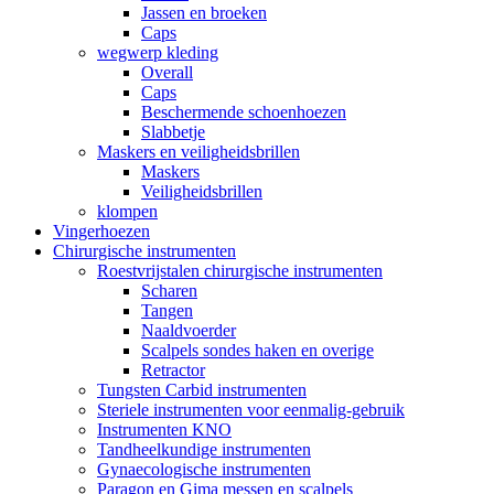
Jassen en broeken
Caps
wegwerp kleding
Overall
Caps
Beschermende schoenhoezen
Slabbetje
Maskers en veiligheidsbrillen
Maskers
Veiligheidsbrillen
klompen
Vingerhoezen
Chirurgische instrumenten
Roestvrijstalen chirurgische instrumenten
Scharen
Tangen
Naaldvoerder
Scalpels sondes haken en overige
Retractor
Tungsten Carbid instrumenten
Steriele instrumenten voor eenmalig-gebruik
Instrumenten KNO
Tandheelkundige instrumenten
Gynaecologische instrumenten
Paragon en Gima messen en scalpels