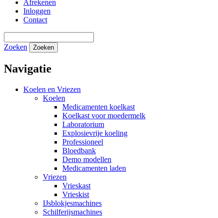
Afrekenen
Inloggen
Contact
Zoeken
Zoeken
Navigatie
Koelen en Vriezen
Koelen
Medicamenten koelkast
Koelkast voor moedermelk
Laboratorium
Explosievrije koeling
Professioneel
Bloedbank
Demo modellen
Medicamenten laden
Vriezen
Vrieskast
Vrieskist
IJsblokjesmachines
Schilferijsmachines