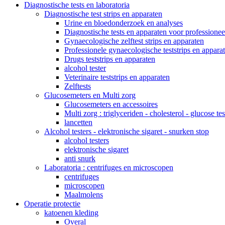
Diagnostische tests en laboratoria
Diagnostische test strips en apparaten
Urine en bloedonderzoek en analyses
Diagnostische tests en apparaten voor professionee
Gynaecologische zelftest strips en apparaten
Professionele gynaecologische teststrips en appara
Drugs teststrips en apparaten
alcohol tester
Veterinaire teststrips en apparaten
Zelftests
Glucosemeters en Multi zorg
Glucosemeters en accessoires
Multi zorg : triglyceriden - cholesterol - glucose tes
lancetten
Alcohol testers - elektronische sigaret - snurken stop
alcohol testers
elektronische sigaret
anti snurk
Laboratoria : centrifuges en microscopen
centrifuges
microscopen
Maalmolens
Operatie protectie
katoenen kleding
Overal