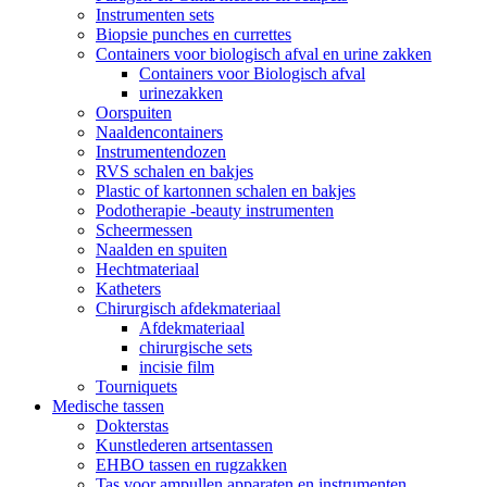
Instrumenten sets
Biopsie punches en currettes
Containers voor biologisch afval en urine zakken
Containers voor Biologisch afval
urinezakken
Oorspuiten
Naaldencontainers
Instrumentendozen
RVS schalen en bakjes
Plastic of kartonnen schalen en bakjes
Podotherapie -beauty instrumenten
Scheermessen
Naalden en spuiten
Hechtmateriaal
Katheters
Chirurgisch afdekmateriaal
Afdekmateriaal
chirurgische sets
incisie film
Tourniquets
Medische tassen
Dokterstas
Kunstlederen artsentassen
EHBO tassen en rugzakken
Tas voor ampullen apparaten en instrumenten