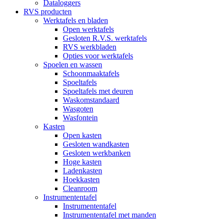
Dataloggers
RVS producten
Werktafels en bladen
Open werktafels
Gesloten R.V.S. werktafels
RVS werkbladen
Opties voor werktafels
Spoelen en wassen
Schoonmaaktafels
Spoeltafels
Spoeltafels met deuren
Waskomstandaard
Wasgoten
Wasfontein
Kasten
Open kasten
Gesloten wandkasten
Gesloten werkbanken
Hoge kasten
Ladenkasten
Hoekkasten
Cleanroom
Instrumententafel
Instrumententafel
Instrumententafel met manden