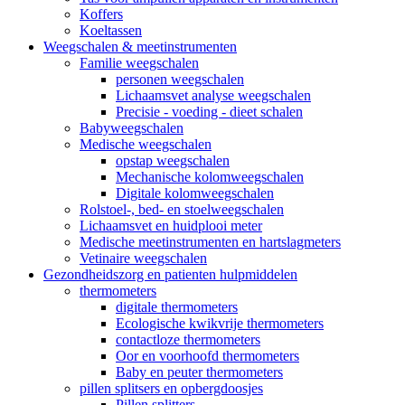
Koffers
Koeltassen
Weegschalen & meetinstrumenten
Familie weegschalen
personen weegschalen
Lichaamsvet analyse weegschalen
Precisie - voeding - dieet schalen
Babyweegschalen
Medische weegschalen
opstap weegschalen
Mechanische kolomweegschalen
Digitale kolomweegschalen
Rolstoel-, bed- en stoelweegschalen
Lichaamsvet en huidplooi meter
Medische meetinstrumenten en hartslagmeters
Vetinaire weegschalen
Gezondheidszorg en patienten hulpmiddelen
thermometers
digitale thermometers
Ecologische kwikvrije thermometers
contactloze thermometers
Oor en voorhoofd thermometers
Baby en peuter thermometers
pillen splitsers en opbergdoosjes
Pillen splitters