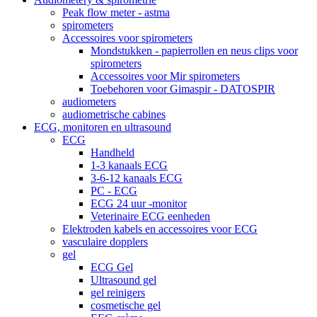
Peak flow meter - astma
spirometers
Accessoires voor spirometers
Mondstukken - papierrollen en neus clips voor
spirometers
Accessoires voor Mir spirometers
Toebehoren voor Gimaspir - DATOSPIR
audiometers
audiometrische cabines
ECG, monitoren en ultrasound
ECG
Handheld
1-3 kanaals ECG
3-6-12 kanaals ECG
PC - ECG
ECG 24 uur -monitor
Veterinaire ECG eenheden
Elektroden kabels en accessoires voor ECG
vasculaire dopplers
gel
ECG Gel
Ultrasound gel
gel reinigers
cosmetische gel