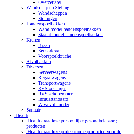
Overzettafel
Wandschap en Stelling
Wandschappen
Stellingen
Handenspoelbakken
Wand model handenspoelbakken
Staand model handenspoelbakken
Kranen
Kraan
Sensorkraan
Voorspoeldouche
Afvalbakken
Diversen
Serveerwagens
Regaalwagens
Transportwagens
RVS opstapjes
RVS schopemmer
Infuusstandaard
Wiva vat houder
Sanitair
iHealth
iHealth draadloze persoonlijke gezondheidszorg
producten
iHealth draadloze professionele producten voor de