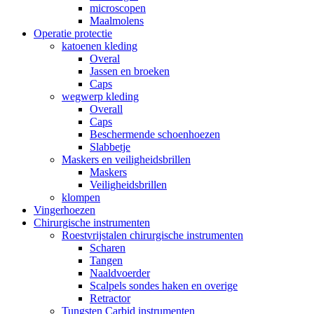
microscopen
Maalmolens
Operatie protectie
katoenen kleding
Overal
Jassen en broeken
Caps
wegwerp kleding
Overall
Caps
Beschermende schoenhoezen
Slabbetje
Maskers en veiligheidsbrillen
Maskers
Veiligheidsbrillen
klompen
Vingerhoezen
Chirurgische instrumenten
Roestvrijstalen chirurgische instrumenten
Scharen
Tangen
Naaldvoerder
Scalpels sondes haken en overige
Retractor
Tungsten Carbid instrumenten