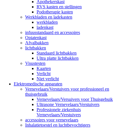
Apothekerskast
RVS kasten en stellingen
Podotherapie kasten
Werkbladen en ladekasten
werkbladen
ladenkast
infuusstandaard en accessoires
Opiatenkast
Afvalbakken
lichtbakken
Standaard lichtbakken
Ultra platte lichtbakken
Visustesten
Kaarten
Verlicht
Niet verlicht
Elektromedische apparaten
Vernevelaars/Verstuivers voor professioneel en
thuisgebruik
Vernevelaars/Versuivers voor Thuisgebuik
Ultrasone Vernevelaars/Verstuivers
Professionele ziekenhuis
Vernevelaars/Verstuivers
accessoires voor vernevelaars
Inhalatietoestel en luchtbevochtigers