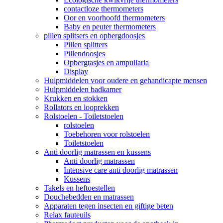
contactloze thermometers
Oor en voorhoofd thermometers
Baby en peuter thermometers
pillen splitsers en opbergdoosjes
Pillen splitters
Pillendoosjes
Opbergtasjes en ampullaria
Display
Hulpmiddelen voor oudere en gehandicapte mensen
Hulpmiddelen badkamer
Krukken en stokken
Rollators en looprekken
Rolstoelen - Toiletstoelen
rolstoelen
Toebehoren voor rolstoelen
Toiletstoelen
Anti doorlig matrassen en kussens
Anti doorlig matrassen
Intensive care anti doorlig matrassen
Kussens
Takels en heftoestellen
Douchebedden en matrassen
Apparaten tegen insecten en giftige beten
Relax fauteuils