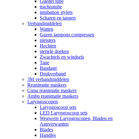
Guedel tube
tracheatube
intubation stylets
Scharen en tangen
Verbandmiddelen
Watten
Gazen tampons compressen
pleisters
Hechten
steriele doeken
Zwachtels en windsels
Tape
Bandage
Drukverband
3M verbandmiddelen
Reanimatie maskers
Gima reanimatie maskers
Ambu reanimatie maskers
Laryngoscopen
Laryngoscoop sets
LED Laryngoscoop sets
Wegwerp Laryngoscopen, Bladen en
Aanverwanten
Blades
Handles