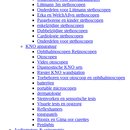
Littmann 3m stethoscopen
Onderdelen voor Littmann stethoscopen
Erka en WelchAllyn stethoscopen
Pasgeborene en kinder stethoscopen
enkelzijdige stethoscopen
Dubbelzijdige stethoscopen
Cardiologie stethoscopen
Onderdelen voor stethoscopen
KNO apparatuur
Ophthalmoscopen Retinoscopen
Otoscopen
Video otoscopen
Diagnostische KNO sets
Riester KNO wandstation
Toebehoren voor otoscoop en ophthalmoscopen
batterijen
portable microscopen
dermatologie
Stemvorken en sensorische tests
Visuele tests en oogzorg
Reflexhamers
tongspatels
Bionix en Gima oor curettes
Penlights
Audiometery & spirometrie