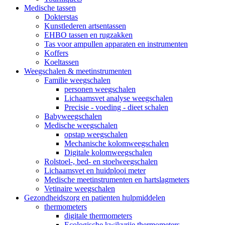
Medische tassen
Dokterstas
Kunstlederen artsentassen
EHBO tassen en rugzakken
Tas voor ampullen apparaten en instrumenten
Koffers
Koeltassen
Weegschalen & meetinstrumenten
Familie weegschalen
personen weegschalen
Lichaamsvet analyse weegschalen
Precisie - voeding - dieet schalen
Babyweegschalen
Medische weegschalen
opstap weegschalen
Mechanische kolomweegschalen
Digitale kolomweegschalen
Rolstoel-, bed- en stoelweegschalen
Lichaamsvet en huidplooi meter
Medische meetinstrumenten en hartslagmeters
Vetinaire weegschalen
Gezondheidszorg en patienten hulpmiddelen
thermometers
digitale thermometers
Ecologische kwikvrije thermometers