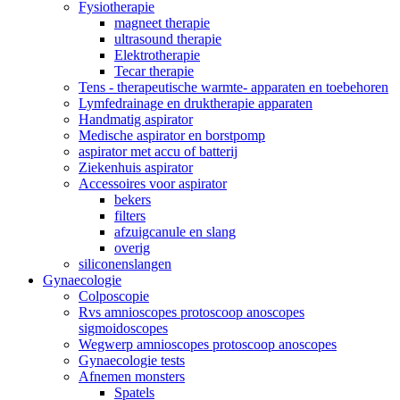
Fysiotherapie
magneet therapie
ultrasound therapie
Elektrotherapie
Tecar therapie
Tens - therapeutische warmte- apparaten en toebehoren
Lymfedrainage en druktherapie apparaten
Handmatig aspirator
Medische aspirator en borstpomp
aspirator met accu of batterij
Ziekenhuis aspirator
Accessoires voor aspirator
bekers
filters
afzuigcanule en slang
overig
siliconenslangen
Gynaecologie
Colposcopie
Rvs amnioscopes protoscoop anoscopes
sigmoidoscopes
Wegwerp amnioscopes protoscoop anoscopes
Gynaecologie tests
Afnemen monsters
Spatels