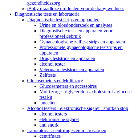
gezondheidszorg
iBaby draadloze producten voor de baby wellness
Diagnostische tests en laboratoria
Diagnostische test strips en apparaten
Urine en bloedonderzoek en analyses
Diagnostische tests en apparaten voor
professioneel gebruik
Gynaecologische zelftest strips en apparaten
Professionele gynaecologische teststrips en
apparaten
Drugs teststrips en apparaten
alcohol tester
Veterinaire teststrips en apparaten
Zelftests
Glucosemeters en Multi zorg
Glucosemeters en accessoires
Multi zorg : triglyceriden - cholesterol - glucose
test kit
lancetten
Alcohol testers - elektronische sigaret - snurken stop
alcohol testers
elektronische sigaret
anti snurk
Laboratoria : centrifuges en microscopen
centrifuges