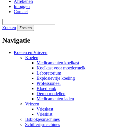
Afrekenen
Inloggen
Contact
Zoeken
Zoeken
Navigatie
Koelen en Vriezen
Koelen
Medicamenten koelkast
Koelkast voor moedermelk
Laboratorium
Explosievrije koeling
Professioneel
Bloedbank
Demo modellen
Medicamenten laden
Vriezen
Vrieskast
Vrieskist
IJsblokjesmachines
Schilferijsmachines