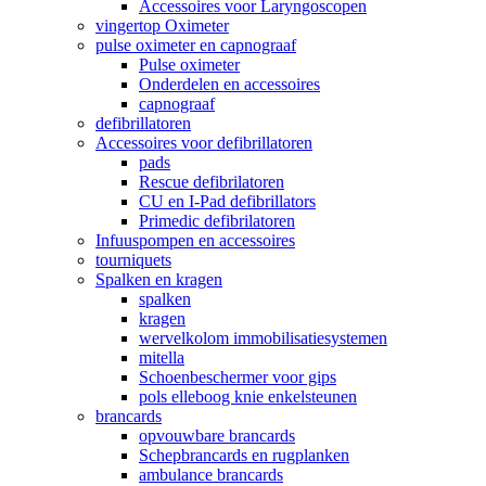
Accessoires voor Laryngoscopen
vingertop Oximeter
pulse oximeter en capnograaf
Pulse oximeter
Onderdelen en accessoires
capnograaf
defibrillatoren
Accessoires voor defibrillatoren
pads
Rescue defibrilatoren
CU en I-Pad defibrillators
Primedic defibrilatoren
Infuuspompen en accessoires
tourniquets
Spalken en kragen
spalken
kragen
wervelkolom immobilisatiesystemen
mitella
Schoenbeschermer voor gips
pols elleboog knie enkelsteunen
brancards
opvouwbare brancards
Schepbrancards en rugplanken
ambulance brancards