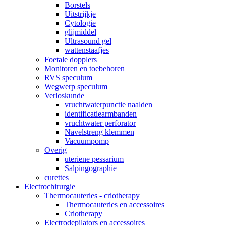
Borstels
Uitstrijkje
Cytologie
glijmiddel
Ultrasound gel
wattenstaafjes
Foetale dopplers
Monitoren en toebehoren
RVS speculum
Wegwerp speculum
Verloskunde
vruchtwaterpunctie naalden
identificatiearmbanden
vruchtwater perforator
Navelstreng klemmen
Vacuumpomp
Overig
uteriene pessarium
Salpingographie
curettes
Electrochirurgie
Thermocauteries - criotherapy
Thermocauteries en accessoires
Criotherapy
Electrodepilators en accessoires