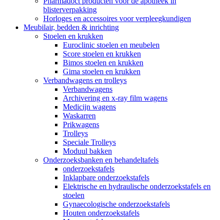
Pharmadoct producten voor de apotheek in
blisterverpakking
Horloges en accessoires voor verpleegkundigen
Meubilair, bedden & inrichting
Stoelen en krukken
Euroclinic stoelen en meubelen
Score stoelen en krukken
Bimos stoelen en krukken
Gima stoelen en krukken
Verbandwagens en trolleys
Verbandwagens
Archivering en x-ray film wagens
Medicijn wagens
Waskarren
Prikwagens
Trolleys
Speciale Trolleys
Moduul bakken
Onderzoeksbanken en behandeltafels
onderzoekstafels
Inklapbare onderzoekstafels
Elektrische en hydraulische onderzoekstafels en
stoelen
Gynaecologische onderzoekstafels
Houten onderzoekstafels