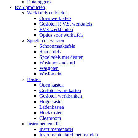
Dataloggers
RVS producten
Werktafels en bladen
Open werktafels
Gesloten R.V.S. werktafels
RVS werkbladen
Opties voor werktafels
Spoelen en wassen
Schoonmaaktafels
Spoeltafels
Spoeltafels met deuren
Waskomstandaard
Wasgoten
Wasfontein
Kasten
Open kasten
Gesloten wandkasten
Gesloten werkbanken
Hoge kasten
Ladenkasten
Hoekkasten
Cleanroom
Instrumententafel
Instrumententafel
Instrumententafel met manden