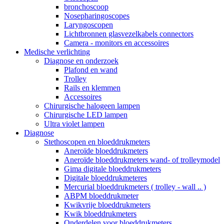
bronchoscoop
Nosepharingoscopes
Laryngoscopen
Lichtbronnen glasvezelkabels connectors
Camera - monitors en accessoires
Medische verlichting
Diagnose en onderzoek
Plafond en wand
Trolley
Rails en klemmen
Accessoires
Chirurgische halogeen lampen
Chirurgische LED lampen
Ultra violet lampen
Diagnose
Stethoscopen en bloeddrukmeters
Aneroïde bloeddrukmeters
Aneroïde bloeddrukmeters wand- of trolleymodel
Gima digitale bloeddrukmeters
Digitale bloeddrukmeteres
Mercurial bloeddrukmeters ( trolley - wall .. )
ABPM bloeddrukmeter
Kwikvrije bloeddrukmeters
Kwik bloeddrukmeters
Onderdelen voor bloeddrukmeters