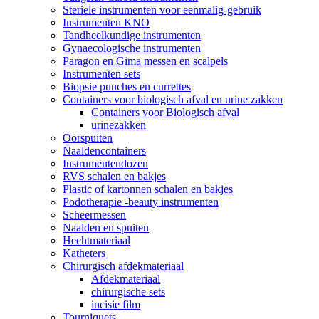
Steriele instrumenten voor eenmalig-gebruik
Instrumenten KNO
Tandheelkundige instrumenten
Gynaecologische instrumenten
Paragon en Gima messen en scalpels
Instrumenten sets
Biopsie punches en currettes
Containers voor biologisch afval en urine zakken
Containers voor Biologisch afval
urinezakken
Oorspuiten
Naaldencontainers
Instrumentendozen
RVS schalen en bakjes
Plastic of kartonnen schalen en bakjes
Podotherapie -beauty instrumenten
Scheermessen
Naalden en spuiten
Hechtmateriaal
Katheters
Chirurgisch afdekmateriaal
Afdekmateriaal
chirurgische sets
incisie film
Tourniquets