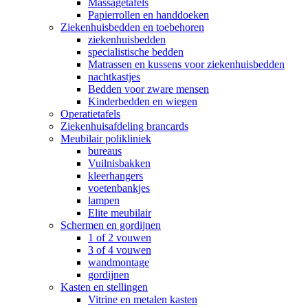
Massagetafels
Papierrollen en handdoeken
Ziekenhuisbedden en toebehoren
ziekenhuisbedden
specialistische bedden
Matrassen en kussens voor ziekenhuisbedden
nachtkastjes
Bedden voor zware mensen
Kinderbedden en wiegen
Operatietafels
Ziekenhuisafdeling brancards
Meubilair polikliniek
bureaus
Vuilnisbakken
kleerhangers
voetenbankjes
lampen
Elite meubilair
Schermen en gordijnen
1 of 2 vouwen
3 of 4 vouwen
wandmontage
gordijnen
Kasten en stellingen
Vitrine en metalen kasten