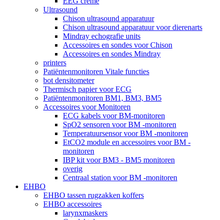
EEG crème
Ultrasound
Chison ultrasound apparatuur
Chison ultrasound apparatuur voor dierenarts
Mindray echografie units
Accessoires en sondes voor Chison
Accessoires en sondes Mindray
printers
Patiëntenmonitoren Vitale functies
bot densitometer
Thermisch papier voor ECG
Patiëntenmonitoren BM1, BM3, BM5
Accessoires voor Monitoren
ECG kabels voor BM-monitoren
SpO2 sensoren voor BM -monitoren
Temperatuursensor voor BM -monitoren
EtCO2 module en accessoires voor BM -
monitoren
IBP kit voor BM3 - BM5 monitoren
overig
Centraal station voor BM -monitoren
EHBO
EHBO tassen rugzakken koffers
EHBO accessoires
larynxmaskers