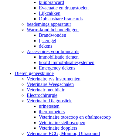
kuipbrancard
Evacuatie en draagstoelen
Lijkzakken
Opblaasbare brancards
beademings apparatuur
Warm-koud behandelingen
Brandwonden
Ijs en gel
dekens
Accessoires voor brancards
immobilisatie riemen
hoofd immobilisatiesystemen
Emergency dekens
Dieren geneeskunde
Veterinaire rvs Instrumenten
Veterinaire Weegschalen
Veterinair meubilair
Electrochirurgie
Veterinaire Diagnostiek
urinetesten
thermometers
Veterinaire otoscoop en oftalmoscoop
Veterinaire stethoscopen
Veterinaire dopplers
Veterinaire ECG, Monitor, Ultrasound