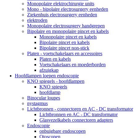
Monopolaire elektrochirurgie units
Mono - bipolaire electrosurgery eenheden
Ziekenhuis electrosurgery eenheden
elektroden
Monopolaire electrosurgery handgrepen
Bipolaire en monopolaire pincet en kabels
Monopolaire pincet en kabels
Bipolaire pincet en kabels
Bipolaire pincet non-stick
Platen - voetschakelaars en accessoires
Platen en kabels
Voetschakelaars en moederborden
afzuigkap
Hoofdlampen loepen endoscopie
KNO spiegels - hoofdlampen
KNO spiegels
hoofdlamp
Binocular loupes
nystagmus
Lichtbronnen - connectoren en AC - DC transformator
Lichtbronnen en AC - DC transformator
Glasvezelkabels connectoren adapters
Endoscopie
onbuigbare endoscopen
Otoscopen