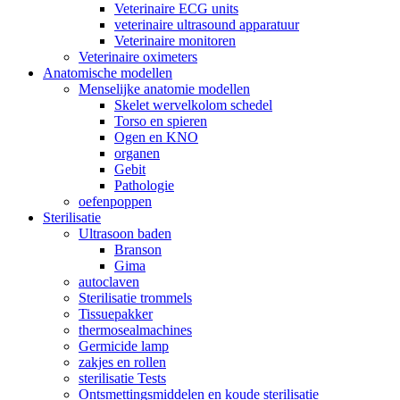
Veterinaire ECG units
veterinaire ultrasound apparatuur
Veterinaire monitoren
Veterinaire oximeters
Anatomische modellen
Menselijke anatomie modellen
Skelet wervelkolom schedel
Torso en spieren
Ogen en KNO
organen
Gebit
Pathologie
oefenpoppen
Sterilisatie
Ultrasoon baden
Branson
Gima
autoclaven
Sterilisatie trommels
Tissuepakker
thermosealmachines
Germicide lamp
zakjes en rollen
sterilisatie Tests
Ontsmettingsmiddelen en koude sterilisatie