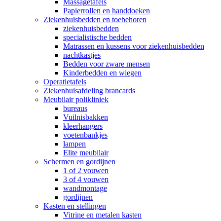
Massagetafels
Papierrollen en handdoeken
Ziekenhuisbedden en toebehoren
ziekenhuisbedden
specialistische bedden
Matrassen en kussens voor ziekenhuisbedden
nachtkastjes
Bedden voor zware mensen
Kinderbedden en wiegen
Operatietafels
Ziekenhuisafdeling brancards
Meubilair polikliniek
bureaus
Vuilnisbakken
kleerhangers
voetenbankjes
lampen
Elite meubilair
Schermen en gordijnen
1 of 2 vouwen
3 of 4 vouwen
wandmontage
gordijnen
Kasten en stellingen
Vitrine en metalen kasten