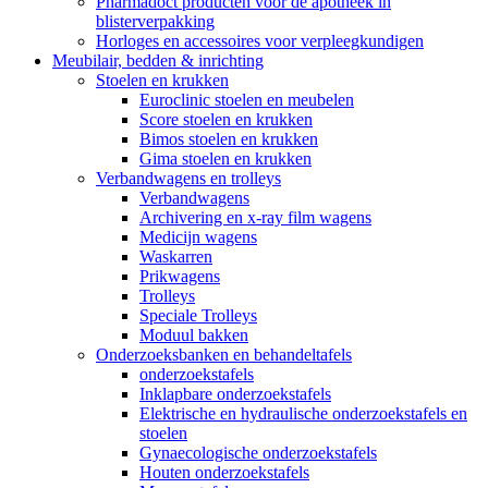
Pharmadoct producten voor de apotheek in
blisterverpakking
Horloges en accessoires voor verpleegkundigen
Meubilair, bedden & inrichting
Stoelen en krukken
Euroclinic stoelen en meubelen
Score stoelen en krukken
Bimos stoelen en krukken
Gima stoelen en krukken
Verbandwagens en trolleys
Verbandwagens
Archivering en x-ray film wagens
Medicijn wagens
Waskarren
Prikwagens
Trolleys
Speciale Trolleys
Moduul bakken
Onderzoeksbanken en behandeltafels
onderzoekstafels
Inklapbare onderzoekstafels
Elektrische en hydraulische onderzoekstafels en
stoelen
Gynaecologische onderzoekstafels
Houten onderzoekstafels