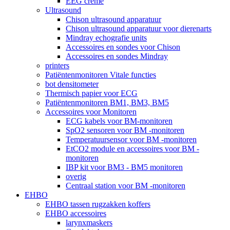
EEG crème
Ultrasound
Chison ultrasound apparatuur
Chison ultrasound apparatuur voor dierenarts
Mindray echografie units
Accessoires en sondes voor Chison
Accessoires en sondes Mindray
printers
Patiëntenmonitoren Vitale functies
bot densitometer
Thermisch papier voor ECG
Patiëntenmonitoren BM1, BM3, BM5
Accessoires voor Monitoren
ECG kabels voor BM-monitoren
SpO2 sensoren voor BM -monitoren
Temperatuursensor voor BM -monitoren
EtCO2 module en accessoires voor BM -
monitoren
IBP kit voor BM3 - BM5 monitoren
overig
Centraal station voor BM -monitoren
EHBO
EHBO tassen rugzakken koffers
EHBO accessoires
larynxmaskers