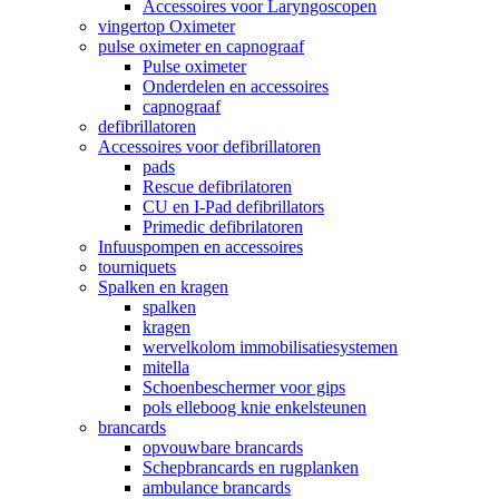
Accessoires voor Laryngoscopen
vingertop Oximeter
pulse oximeter en capnograaf
Pulse oximeter
Onderdelen en accessoires
capnograaf
defibrillatoren
Accessoires voor defibrillatoren
pads
Rescue defibrilatoren
CU en I-Pad defibrillators
Primedic defibrilatoren
Infuuspompen en accessoires
tourniquets
Spalken en kragen
spalken
kragen
wervelkolom immobilisatiesystemen
mitella
Schoenbeschermer voor gips
pols elleboog knie enkelsteunen
brancards
opvouwbare brancards
Schepbrancards en rugplanken
ambulance brancards