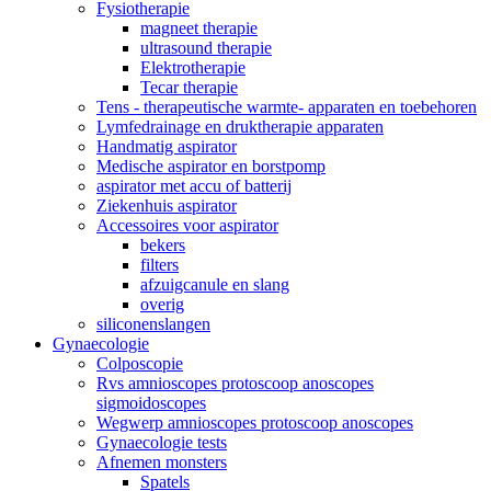
Fysiotherapie
magneet therapie
ultrasound therapie
Elektrotherapie
Tecar therapie
Tens - therapeutische warmte- apparaten en toebehoren
Lymfedrainage en druktherapie apparaten
Handmatig aspirator
Medische aspirator en borstpomp
aspirator met accu of batterij
Ziekenhuis aspirator
Accessoires voor aspirator
bekers
filters
afzuigcanule en slang
overig
siliconenslangen
Gynaecologie
Colposcopie
Rvs amnioscopes protoscoop anoscopes
sigmoidoscopes
Wegwerp amnioscopes protoscoop anoscopes
Gynaecologie tests
Afnemen monsters
Spatels