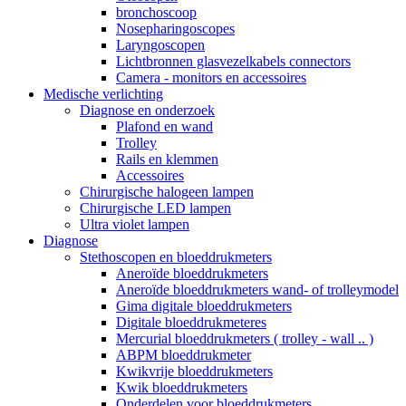
bronchoscoop
Nosepharingoscopes
Laryngoscopen
Lichtbronnen glasvezelkabels connectors
Camera - monitors en accessoires
Medische verlichting
Diagnose en onderzoek
Plafond en wand
Trolley
Rails en klemmen
Accessoires
Chirurgische halogeen lampen
Chirurgische LED lampen
Ultra violet lampen
Diagnose
Stethoscopen en bloeddrukmeters
Aneroïde bloeddrukmeters
Aneroïde bloeddrukmeters wand- of trolleymodel
Gima digitale bloeddrukmeters
Digitale bloeddrukmeteres
Mercurial bloeddrukmeters ( trolley - wall .. )
ABPM bloeddrukmeter
Kwikvrije bloeddrukmeters
Kwik bloeddrukmeters
Onderdelen voor bloeddrukmeters