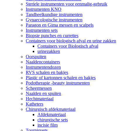
Steriele instrumenten voor eenmalig-gebruik
Instrumenten KNO
Tandheelkundige instrumenten
Gynaecologische instrumenten
Paragon en Gima messen en scalpels
Instrumenten sets
Biopsie punches en currettes
Containers voor biologisch afval en urine zakken
Containers voor Biologisch afval
urinezakken
Oorspuiten
Naaldencontainers
Instrumentendozen
RVS schalen en bakjes
Plastic of kartonnen schalen en bakjes
Podotherapie -beauty instrumenten
Scheermessen
Naalden en spuiten
Hechtmateriaal
Katheters
Chirurgisch afdekmateriaal
Afdekmateriaal
chirurgische sets
incisie film
Tourniquets