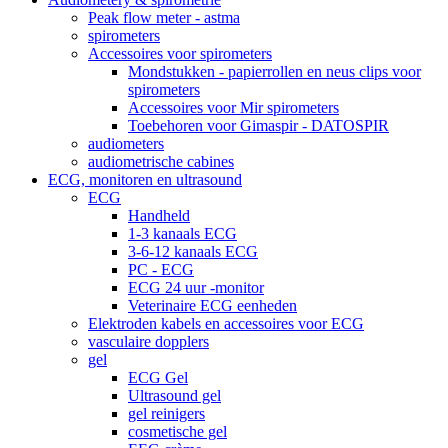
Peak flow meter - astma
spirometers
Accessoires voor spirometers
Mondstukken - papierrollen en neus clips voor
spirometers
Accessoires voor Mir spirometers
Toebehoren voor Gimaspir - DATOSPIR
audiometers
audiometrische cabines
ECG, monitoren en ultrasound
ECG
Handheld
1-3 kanaals ECG
3-6-12 kanaals ECG
PC - ECG
ECG 24 uur -monitor
Veterinaire ECG eenheden
Elektroden kabels en accessoires voor ECG
vasculaire dopplers
gel
ECG Gel
Ultrasound gel
gel reinigers
cosmetische gel