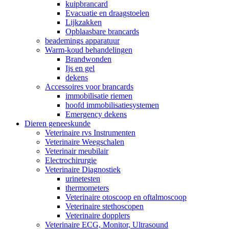
kuipbrancard
Evacuatie en draagstoelen
Lijkzakken
Opblaasbare brancards
beademings apparatuur
Warm-koud behandelingen
Brandwonden
Ijs en gel
dekens
Accessoires voor brancards
immobilisatie riemen
hoofd immobilisatiesystemen
Emergency dekens
Dieren geneeskunde
Veterinaire rvs Instrumenten
Veterinaire Weegschalen
Veterinair meubilair
Electrochirurgie
Veterinaire Diagnostiek
urinetesten
thermometers
Veterinaire otoscoop en oftalmoscoop
Veterinaire stethoscopen
Veterinaire dopplers
Veterinaire ECG, Monitor, Ultrasound