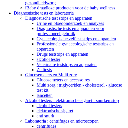
gezondheidszorg
iBaby draadloze producten voor de baby wellness
Diagnostische tests en laboratoria
Diagnostische test strips en apparaten
Urine en bloedonderzoek en analyses
Diagnostische tests en apparaten voor
professioneel gebruik
Gynaecologische zelftest strips en apparaten
Professionele gynaecologische teststrips en
apparaten
Drugs teststrips en apparaten
alcohol tester
Veterinaire teststrips en apparaten
Zelftests
Glucosemeters en Multi zorg
Glucosemeters en accessoires
Multi zorg : triglyceriden - cholesterol - glucose
test kit
lancetten
Alcohol testers - elektronische sigaret - snurken stop
alcohol testers
elektronische sigaret
anti snurk
Laboratoria : centrifuges en microscopen
centrifuges