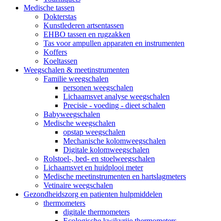
Medische tassen
Dokterstas
Kunstlederen artsentassen
EHBO tassen en rugzakken
Tas voor ampullen apparaten en instrumenten
Koffers
Koeltassen
Weegschalen & meetinstrumenten
Familie weegschalen
personen weegschalen
Lichaamsvet analyse weegschalen
Precisie - voeding - dieet schalen
Babyweegschalen
Medische weegschalen
opstap weegschalen
Mechanische kolomweegschalen
Digitale kolomweegschalen
Rolstoel-, bed- en stoelweegschalen
Lichaamsvet en huidplooi meter
Medische meetinstrumenten en hartslagmeters
Vetinaire weegschalen
Gezondheidszorg en patienten hulpmiddelen
thermometers
digitale thermometers
Ecologische kwikvrije thermometers