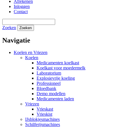
Afrekenen
Inloggen
Contact
Zoeken
Zoeken
Navigatie
Koelen en Vriezen
Koelen
Medicamenten koelkast
Koelkast voor moedermelk
Laboratorium
Explosievrije koeling
Professioneel
Bloedbank
Demo modellen
Medicamenten laden
Vriezen
Vrieskast
Vrieskist
IJsblokjesmachines
Schilferijsmachines