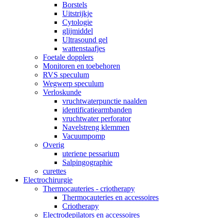
Borstels
Uitstrijkje
Cytologie
glijmiddel
Ultrasound gel
wattenstaafjes
Foetale dopplers
Monitoren en toebehoren
RVS speculum
Wegwerp speculum
Verloskunde
vruchtwaterpunctie naalden
identificatiearmbanden
vruchtwater perforator
Navelstreng klemmen
Vacuumpomp
Overig
uteriene pessarium
Salpingographie
curettes
Electrochirurgie
Thermocauteries - criotherapy
Thermocauteries en accessoires
Criotherapy
Electrodepilators en accessoires