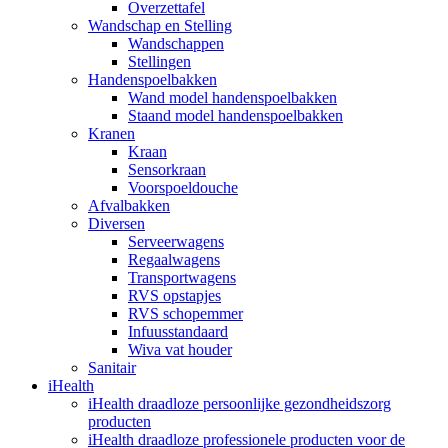
Overzettafel
Wandschap en Stelling
Wandschappen
Stellingen
Handenspoelbakken
Wand model handenspoelbakken
Staand model handenspoelbakken
Kranen
Kraan
Sensorkraan
Voorspoeldouche
Afvalbakken
Diversen
Serveerwagens
Regaalwagens
Transportwagens
RVS opstapjes
RVS schopemmer
Infuusstandaard
Wiva vat houder
Sanitair
iHealth
iHealth draadloze persoonlijke gezondheidszorg
producten
iHealth draadloze professionele producten voor de