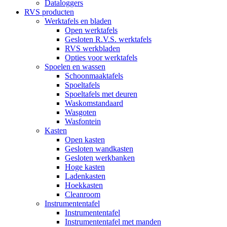
Dataloggers
RVS producten
Werktafels en bladen
Open werktafels
Gesloten R.V.S. werktafels
RVS werkbladen
Opties voor werktafels
Spoelen en wassen
Schoonmaaktafels
Spoeltafels
Spoeltafels met deuren
Waskomstandaard
Wasgoten
Wasfontein
Kasten
Open kasten
Gesloten wandkasten
Gesloten werkbanken
Hoge kasten
Ladenkasten
Hoekkasten
Cleanroom
Instrumententafel
Instrumententafel
Instrumententafel met manden