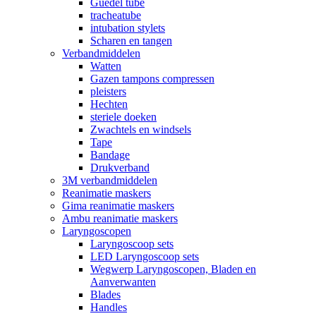
Guedel tube
tracheatube
intubation stylets
Scharen en tangen
Verbandmiddelen
Watten
Gazen tampons compressen
pleisters
Hechten
steriele doeken
Zwachtels en windsels
Tape
Bandage
Drukverband
3M verbandmiddelen
Reanimatie maskers
Gima reanimatie maskers
Ambu reanimatie maskers
Laryngoscopen
Laryngoscoop sets
LED Laryngoscoop sets
Wegwerp Laryngoscopen, Bladen en
Aanverwanten
Blades
Handles