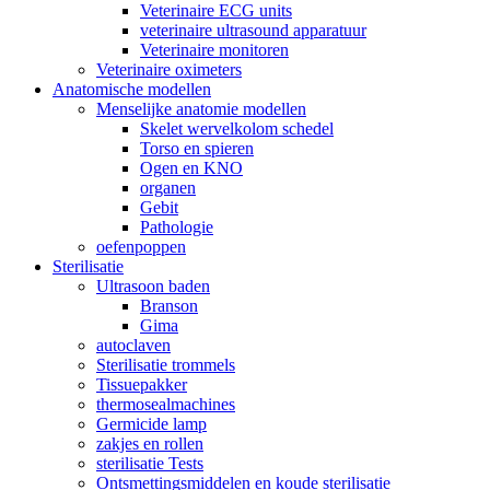
Veterinaire ECG units
veterinaire ultrasound apparatuur
Veterinaire monitoren
Veterinaire oximeters
Anatomische modellen
Menselijke anatomie modellen
Skelet wervelkolom schedel
Torso en spieren
Ogen en KNO
organen
Gebit
Pathologie
oefenpoppen
Sterilisatie
Ultrasoon baden
Branson
Gima
autoclaven
Sterilisatie trommels
Tissuepakker
thermosealmachines
Germicide lamp
zakjes en rollen
sterilisatie Tests
Ontsmettingsmiddelen en koude sterilisatie