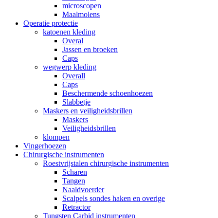
microscopen
Maalmolens
Operatie protectie
katoenen kleding
Overal
Jassen en broeken
Caps
wegwerp kleding
Overall
Caps
Beschermende schoenhoezen
Slabbetje
Maskers en veiligheidsbrillen
Maskers
Veiligheidsbrillen
klompen
Vingerhoezen
Chirurgische instrumenten
Roestvrijstalen chirurgische instrumenten
Scharen
Tangen
Naaldvoerder
Scalpels sondes haken en overige
Retractor
Tungsten Carbid instrumenten