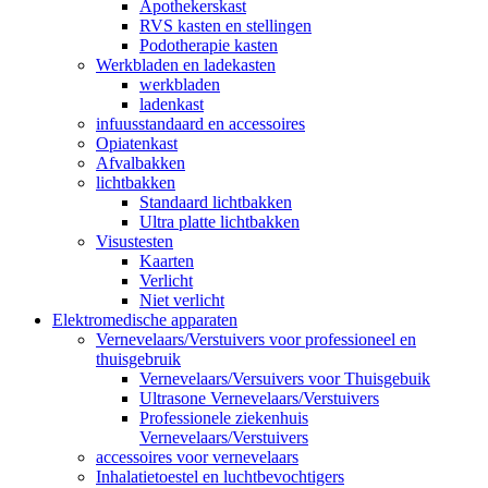
Apothekerskast
RVS kasten en stellingen
Podotherapie kasten
Werkbladen en ladekasten
werkbladen
ladenkast
infuusstandaard en accessoires
Opiatenkast
Afvalbakken
lichtbakken
Standaard lichtbakken
Ultra platte lichtbakken
Visustesten
Kaarten
Verlicht
Niet verlicht
Elektromedische apparaten
Vernevelaars/Verstuivers voor professioneel en
thuisgebruik
Vernevelaars/Versuivers voor Thuisgebuik
Ultrasone Vernevelaars/Verstuivers
Professionele ziekenhuis
Vernevelaars/Verstuivers
accessoires voor vernevelaars
Inhalatietoestel en luchtbevochtigers