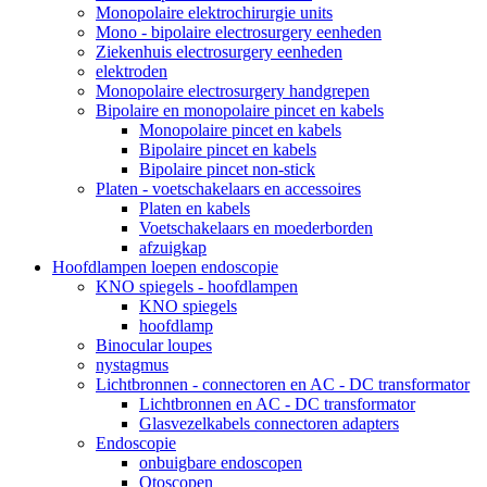
Monopolaire elektrochirurgie units
Mono - bipolaire electrosurgery eenheden
Ziekenhuis electrosurgery eenheden
elektroden
Monopolaire electrosurgery handgrepen
Bipolaire en monopolaire pincet en kabels
Monopolaire pincet en kabels
Bipolaire pincet en kabels
Bipolaire pincet non-stick
Platen - voetschakelaars en accessoires
Platen en kabels
Voetschakelaars en moederborden
afzuigkap
Hoofdlampen loepen endoscopie
KNO spiegels - hoofdlampen
KNO spiegels
hoofdlamp
Binocular loupes
nystagmus
Lichtbronnen - connectoren en AC - DC transformator
Lichtbronnen en AC - DC transformator
Glasvezelkabels connectoren adapters
Endoscopie
onbuigbare endoscopen
Otoscopen