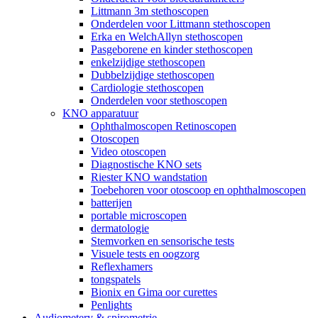
Littmann 3m stethoscopen
Onderdelen voor Littmann stethoscopen
Erka en WelchAllyn stethoscopen
Pasgeborene en kinder stethoscopen
enkelzijdige stethoscopen
Dubbelzijdige stethoscopen
Cardiologie stethoscopen
Onderdelen voor stethoscopen
KNO apparatuur
Ophthalmoscopen Retinoscopen
Otoscopen
Video otoscopen
Diagnostische KNO sets
Riester KNO wandstation
Toebehoren voor otoscoop en ophthalmoscopen
batterijen
portable microscopen
dermatologie
Stemvorken en sensorische tests
Visuele tests en oogzorg
Reflexhamers
tongspatels
Bionix en Gima oor curettes
Penlights
Audiometery & spirometrie