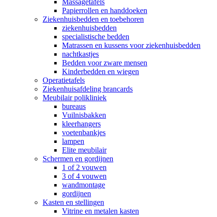
Massagetafels
Papierrollen en handdoeken
Ziekenhuisbedden en toebehoren
ziekenhuisbedden
specialistische bedden
Matrassen en kussens voor ziekenhuisbedden
nachtkastjes
Bedden voor zware mensen
Kinderbedden en wiegen
Operatietafels
Ziekenhuisafdeling brancards
Meubilair polikliniek
bureaus
Vuilnisbakken
kleerhangers
voetenbankjes
lampen
Elite meubilair
Schermen en gordijnen
1 of 2 vouwen
3 of 4 vouwen
wandmontage
gordijnen
Kasten en stellingen
Vitrine en metalen kasten