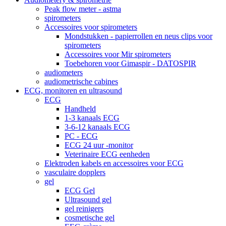
Peak flow meter - astma
spirometers
Accessoires voor spirometers
Mondstukken - papierrollen en neus clips voor
spirometers
Accessoires voor Mir spirometers
Toebehoren voor Gimaspir - DATOSPIR
audiometers
audiometrische cabines
ECG, monitoren en ultrasound
ECG
Handheld
1-3 kanaals ECG
3-6-12 kanaals ECG
PC - ECG
ECG 24 uur -monitor
Veterinaire ECG eenheden
Elektroden kabels en accessoires voor ECG
vasculaire dopplers
gel
ECG Gel
Ultrasound gel
gel reinigers
cosmetische gel