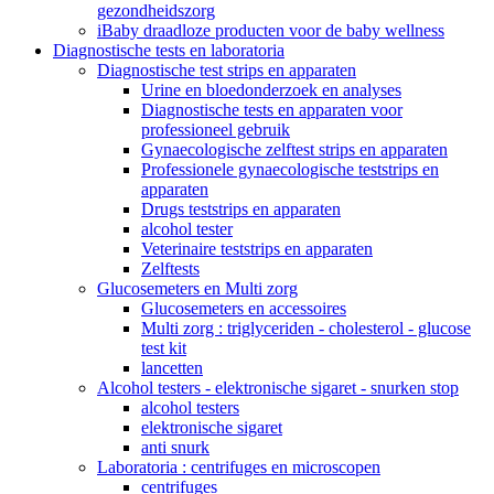
gezondheidszorg
iBaby draadloze producten voor de baby wellness
Diagnostische tests en laboratoria
Diagnostische test strips en apparaten
Urine en bloedonderzoek en analyses
Diagnostische tests en apparaten voor
professioneel gebruik
Gynaecologische zelftest strips en apparaten
Professionele gynaecologische teststrips en
apparaten
Drugs teststrips en apparaten
alcohol tester
Veterinaire teststrips en apparaten
Zelftests
Glucosemeters en Multi zorg
Glucosemeters en accessoires
Multi zorg : triglyceriden - cholesterol - glucose
test kit
lancetten
Alcohol testers - elektronische sigaret - snurken stop
alcohol testers
elektronische sigaret
anti snurk
Laboratoria : centrifuges en microscopen
centrifuges