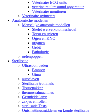
Veterinaire ECG units
veterinaire ultrasound apparatuur
Veterinaire monitoren
Veterinaire oximeters
Anatomische modellen
Menselijke anatomie modellen
Skelet wervelkolom schedel
Torso en spieren
Ogen en KNO
organen
Gebit
Pathologie
oefenpoppen
Sterilisatie
Ultrasoon baden
Branson
Gima
autoclaven
Sterilisatie trommels
Tissuepakker
thermosealmachines
Germicide lamp
zakjes en rollen
sterilisatie Tests
Ontsmettingsmiddelen en koude sterilisatie