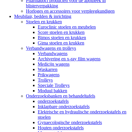
Pharmadoct producten voor de apotheek in
blisterverpakking
Horloges en accessoires voor verpleegkundigen
Meubilair, bedden & inrichting
Stoelen en krukken
Euroclinic stoelen en meubelen
Score stoelen en krukken
Bimos stoelen en krukken
Gima stoelen en krukken
Verbandwagens en trolleys
Verbandwagens
Archivering en x-ray film wagens
Medicijn wagens
Waskarren
Prikwagens
Trolleys
Speciale Trolleys
Moduul bakken
Onderzoeksbanken en behandeltafels
onderzoekstafels
Inklapbare onderzoekstafels
Elektrische en hydraulische onderzoekstafels en
stoelen
Gynaecologische onderzoekstafels
Houten onderzoekstafels