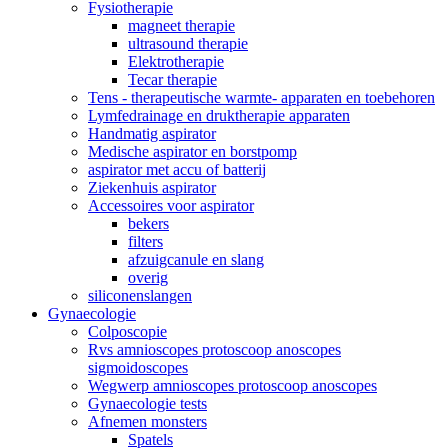
Fysiotherapie
magneet therapie
ultrasound therapie
Elektrotherapie
Tecar therapie
Tens - therapeutische warmte- apparaten en toebehoren
Lymfedrainage en druktherapie apparaten
Handmatig aspirator
Medische aspirator en borstpomp
aspirator met accu of batterij
Ziekenhuis aspirator
Accessoires voor aspirator
bekers
filters
afzuigcanule en slang
overig
siliconenslangen
Gynaecologie
Colposcopie
Rvs amnioscopes protoscoop anoscopes
sigmoidoscopes
Wegwerp amnioscopes protoscoop anoscopes
Gynaecologie tests
Afnemen monsters
Spatels