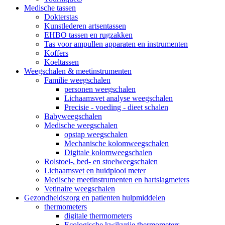
Medische tassen
Dokterstas
Kunstlederen artsentassen
EHBO tassen en rugzakken
Tas voor ampullen apparaten en instrumenten
Koffers
Koeltassen
Weegschalen & meetinstrumenten
Familie weegschalen
personen weegschalen
Lichaamsvet analyse weegschalen
Precisie - voeding - dieet schalen
Babyweegschalen
Medische weegschalen
opstap weegschalen
Mechanische kolomweegschalen
Digitale kolomweegschalen
Rolstoel-, bed- en stoelweegschalen
Lichaamsvet en huidplooi meter
Medische meetinstrumenten en hartslagmeters
Vetinaire weegschalen
Gezondheidszorg en patienten hulpmiddelen
thermometers
digitale thermometers
Ecologische kwikvrije thermometers