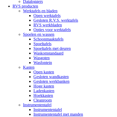
Dataloggers
RVS producten
Werktafels en bladen
Open werktafels
Gesloten R.V.S. werktafels
RVS werkbladen
Opties voor werktafels
Spoelen en wassen
Schoonmaaktafels
Spoeltafels
Spoeltafels met deuren
Waskomstandaard
Wasgoten
Wasfontein
Kasten
Open kasten
Gesloten wandkasten
Gesloten werkbanken
Hoge kasten
Ladenkasten
Hoekkasten
Cleanroom
Instrumententafel
Instrumententafel
Instrumententafel met manden