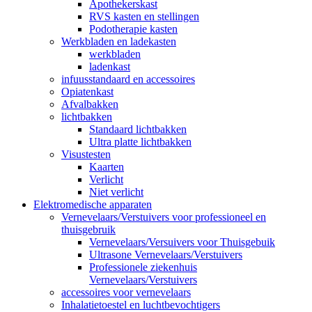
Apothekerskast
RVS kasten en stellingen
Podotherapie kasten
Werkbladen en ladekasten
werkbladen
ladenkast
infuusstandaard en accessoires
Opiatenkast
Afvalbakken
lichtbakken
Standaard lichtbakken
Ultra platte lichtbakken
Visustesten
Kaarten
Verlicht
Niet verlicht
Elektromedische apparaten
Vernevelaars/Verstuivers voor professioneel en
thuisgebruik
Vernevelaars/Versuivers voor Thuisgebuik
Ultrasone Vernevelaars/Verstuivers
Professionele ziekenhuis
Vernevelaars/Verstuivers
accessoires voor vernevelaars
Inhalatietoestel en luchtbevochtigers