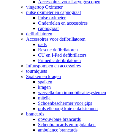
Accessoires voor Laryngoscopen
vingertop Oximeter
pulse oximeter en capnograaf
Pulse oximeter
Onderdelen en accessoires
capnograaf
defibrillatoren
Accessoires voor defibrillatoren
pads
Rescue defibrilatoren
CU en I-Pad defibrillators
Primedic defibrilatoren
Infuuspompen en accessoires
tourniquets
Spalken en kragen
spalken
kragen
wervelkolom immobilisatiesystemen
mitella
Schoenbeschermer voor gips
pols elleboog knie enkelsteunen
brancards
opvouwbare brancards
Schepbrancards en rugplanken
ambulance brancards