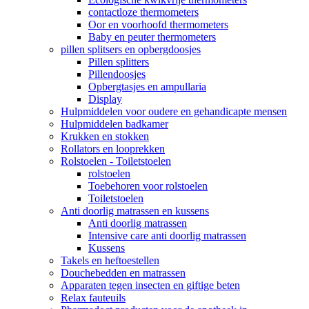
contactloze thermometers
Oor en voorhoofd thermometers
Baby en peuter thermometers
pillen splitsers en opbergdoosjes
Pillen splitters
Pillendoosjes
Opbergtasjes en ampullaria
Display
Hulpmiddelen voor oudere en gehandicapte mensen
Hulpmiddelen badkamer
Krukken en stokken
Rollators en looprekken
Rolstoelen - Toiletstoelen
rolstoelen
Toebehoren voor rolstoelen
Toiletstoelen
Anti doorlig matrassen en kussens
Anti doorlig matrassen
Intensive care anti doorlig matrassen
Kussens
Takels en heftoestellen
Douchebedden en matrassen
Apparaten tegen insecten en giftige beten
Relax fauteuils