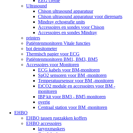
EEG crème
Ultrasound
Chison ultrasound apparatuur
Chison ultrasound apparatuur voor dierenarts
Mindray echografie units
Accessoires en sondes voor Chison
Accessoires en sondes Mindray
printers
Patiëntenmonitoren Vitale functies
bot densitometer
Thermisch papier voor ECG
Patiëntenmonitoren BM1, BM3, BM5
Accessoires voor Monitoren
ECG kabels voor BM-monitoren
SpO2 sensoren voor BM -monitoren
Temperatuursensor voor BM -monitoren
EtCO2 module en accessoires voor BM -
monitoren
IBP kit voor BM3 - BM5 monitoren
overig
Centraal station voor BM -monitoren
EHBO
EHBO tassen rugzakken koffers
EHBO accessoires
larynxmaskers