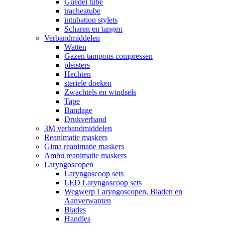
Guedel tube
tracheatube
intubation stylets
Scharen en tangen
Verbandmiddelen
Watten
Gazen tampons compressen
pleisters
Hechten
steriele doeken
Zwachtels en windsels
Tape
Bandage
Drukverband
3M verbandmiddelen
Reanimatie maskers
Gima reanimatie maskers
Ambu reanimatie maskers
Laryngoscopen
Laryngoscoop sets
LED Laryngoscoop sets
Wegwerp Laryngoscopen, Bladen en
Aanverwanten
Blades
Handles