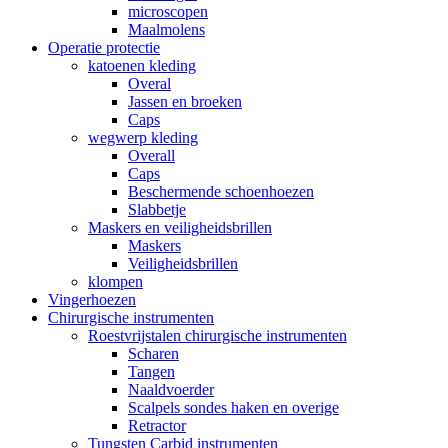
microscopen
Maalmolens
Operatie protectie
katoenen kleding
Overal
Jassen en broeken
Caps
wegwerp kleding
Overall
Caps
Beschermende schoenhoezen
Slabbetje
Maskers en veiligheidsbrillen
Maskers
Veiligheidsbrillen
klompen
Vingerhoezen
Chirurgische instrumenten
Roestvrijstalen chirurgische instrumenten
Scharen
Tangen
Naaldvoerder
Scalpels sondes haken en overige
Retractor
Tungsten Carbid instrumenten