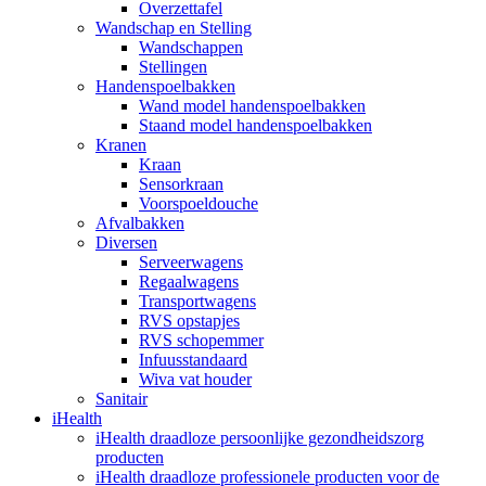
Overzettafel
Wandschap en Stelling
Wandschappen
Stellingen
Handenspoelbakken
Wand model handenspoelbakken
Staand model handenspoelbakken
Kranen
Kraan
Sensorkraan
Voorspoeldouche
Afvalbakken
Diversen
Serveerwagens
Regaalwagens
Transportwagens
RVS opstapjes
RVS schopemmer
Infuusstandaard
Wiva vat houder
Sanitair
iHealth
iHealth draadloze persoonlijke gezondheidszorg
producten
iHealth draadloze professionele producten voor de