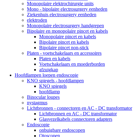
Monopolaire elektrochirurgie units
Mono - bipolaire electrosurgery eenheden
Ziekenhuis electrosurgery eenheden
elektroden
Monopolaire electrosurgery handgrepen
Bipolaire en monopolaire pincet en kabels
Monopolaire pincet en kabels
Bipolaire pincet en kabels
Bipolaire pincet non-stick
Platen - voetschakelaars en accessoires
Platen en kabels
Voetschakelaars en moederborden
afzuigkap
Hoofdlampen loepen endoscopie
KNO spiegels - hoofdlampen
KNO spiegels
hoofdlamp
Binocular loupes
nystagmus
Lichtbronnen - connectoren en AC - DC transformator
Lichtbronnen en AC - DC transformator
Glasvezelkabels connectoren adapters
Endoscopie
onbuigbare endoscopen
Otoscopen