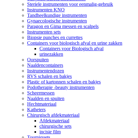
Steriele instrumenten voor eenmalig-gebruik
Instrumenten KNO
Tandheelkundige instrumenten
Gynaecologische instrumenten
Paragon en Gima messen en scalpels
Instrumenten sets
Biopsie punches en currettes
Containers voor biologisch afval en urine zakken
Containers voor Biologisch afval
urinezakken
Oorspuiten
Naaldencontainers
Instrumentendozen
RVS schalen en bakjes
Plastic of kartonnen schalen en bakjes
Podotherapie -beauty instrumenten
Scheermessen
Naalden en spuiten
Hechtmateriaal
Katheters
Chirurgisch afdekmateriaal
Afdekmateriaal
chirurgische sets
incisie film
Tourniquets