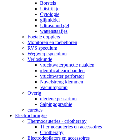
Borstels
Uitstrijkje
Cytologie
glijmiddel
Ultrasound gel
wattenstaafjes
Foetale dopplers
Monitoren en toebehoren
RVS speculum
Wegwerp speculum
Verloskunde
vruchtwaterpunctie naalden
identificatiearmbanden
vruchtwater perforator
Navelstreng klemmen
Vacuumpomp
Overig
uteriene pessarium
Salpingographie
curettes
Electrochirurgie
Thermocauteries - criotherapy
Thermocauteries en accessoires
Criotherapy
Electrodepilators en accessoires