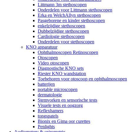
Littmann 3m stethoscopen
Onderdelen voor Littmann stethoscopen
Erka en WelchAllyn stethoscopen
Pasgeborene en kinder stethoscopen
enkelzijdige stethoscopen
Dubbelzijdige stethoscopen
Cardiologie stethoscopen
Onderdelen voor stethoscopen
KNO apparatuur
Ophthalmoscopen Retinoscopen
Otoscopen
Video otoscopen
Diagnostische KNO sets
Riester KNO wandstation
Toebehoren voor otoscoop en ophthalmoscopen
batterijen
portable microscopen
dermatologie
Stemvorken en sensorische tests
Visuele tests en oogzorg
Reflexhamers
tongspatels
Bionix en Gima oor curettes
Penlights
Audiometery & spirometrie