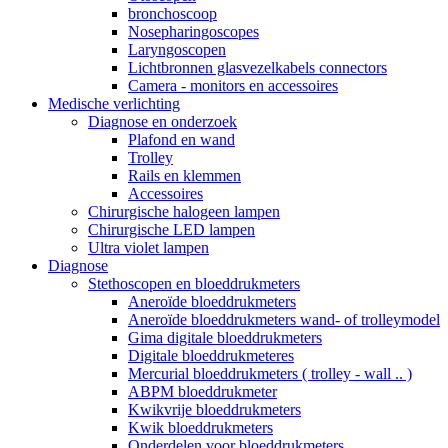
bronchoscoop
Nosepharingoscopes
Laryngoscopen
Lichtbronnen glasvezelkabels connectors
Camera - monitors en accessoires
Medische verlichting
Diagnose en onderzoek
Plafond en wand
Trolley
Rails en klemmen
Accessoires
Chirurgische halogeen lampen
Chirurgische LED lampen
Ultra violet lampen
Diagnose
Stethoscopen en bloeddrukmeters
Aneroïde bloeddrukmeters
Aneroïde bloeddrukmeters wand- of trolleymodel
Gima digitale bloeddrukmeters
Digitale bloeddrukmeteres
Mercurial bloeddrukmeters ( trolley - wall .. )
ABPM bloeddrukmeter
Kwikvrije bloeddrukmeters
Kwik bloeddrukmeters
Onderdelen voor bloeddrukmeters