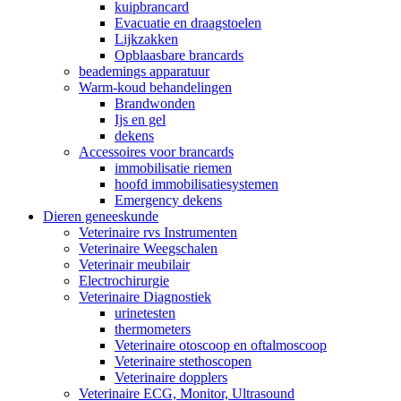
kuipbrancard
Evacuatie en draagstoelen
Lijkzakken
Opblaasbare brancards
beademings apparatuur
Warm-koud behandelingen
Brandwonden
Ijs en gel
dekens
Accessoires voor brancards
immobilisatie riemen
hoofd immobilisatiesystemen
Emergency dekens
Dieren geneeskunde
Veterinaire rvs Instrumenten
Veterinaire Weegschalen
Veterinair meubilair
Electrochirurgie
Veterinaire Diagnostiek
urinetesten
thermometers
Veterinaire otoscoop en oftalmoscoop
Veterinaire stethoscopen
Veterinaire dopplers
Veterinaire ECG, Monitor, Ultrasound