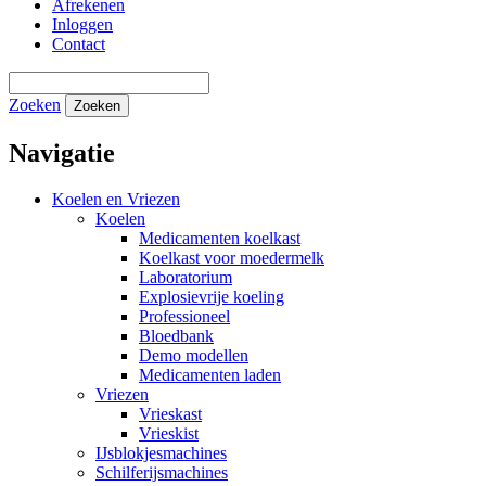
Afrekenen
Inloggen
Contact
Zoeken
Zoeken
Navigatie
Koelen en Vriezen
Koelen
Medicamenten koelkast
Koelkast voor moedermelk
Laboratorium
Explosievrije koeling
Professioneel
Bloedbank
Demo modellen
Medicamenten laden
Vriezen
Vrieskast
Vrieskist
IJsblokjesmachines
Schilferijsmachines