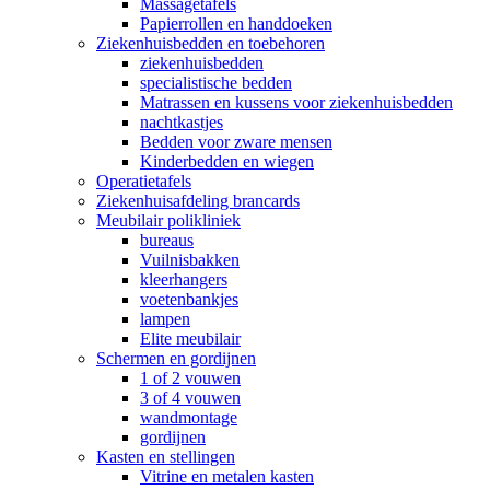
Massagetafels
Papierrollen en handdoeken
Ziekenhuisbedden en toebehoren
ziekenhuisbedden
specialistische bedden
Matrassen en kussens voor ziekenhuisbedden
nachtkastjes
Bedden voor zware mensen
Kinderbedden en wiegen
Operatietafels
Ziekenhuisafdeling brancards
Meubilair polikliniek
bureaus
Vuilnisbakken
kleerhangers
voetenbankjes
lampen
Elite meubilair
Schermen en gordijnen
1 of 2 vouwen
3 of 4 vouwen
wandmontage
gordijnen
Kasten en stellingen
Vitrine en metalen kasten