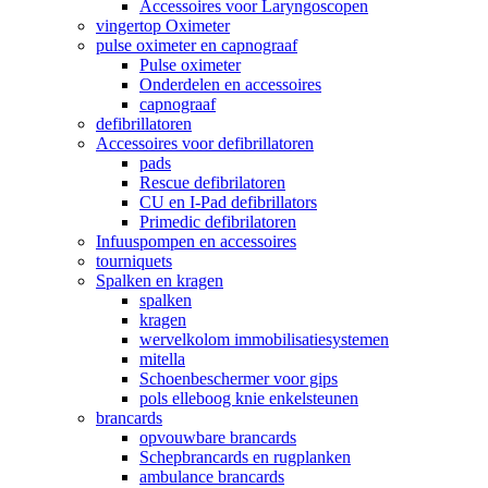
Accessoires voor Laryngoscopen
vingertop Oximeter
pulse oximeter en capnograaf
Pulse oximeter
Onderdelen en accessoires
capnograaf
defibrillatoren
Accessoires voor defibrillatoren
pads
Rescue defibrilatoren
CU en I-Pad defibrillators
Primedic defibrilatoren
Infuuspompen en accessoires
tourniquets
Spalken en kragen
spalken
kragen
wervelkolom immobilisatiesystemen
mitella
Schoenbeschermer voor gips
pols elleboog knie enkelsteunen
brancards
opvouwbare brancards
Schepbrancards en rugplanken
ambulance brancards