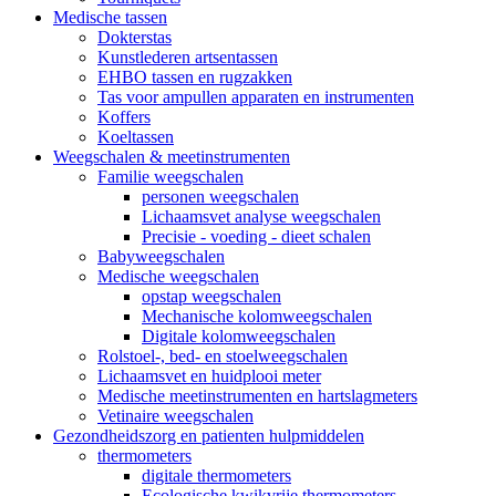
Medische tassen
Dokterstas
Kunstlederen artsentassen
EHBO tassen en rugzakken
Tas voor ampullen apparaten en instrumenten
Koffers
Koeltassen
Weegschalen & meetinstrumenten
Familie weegschalen
personen weegschalen
Lichaamsvet analyse weegschalen
Precisie - voeding - dieet schalen
Babyweegschalen
Medische weegschalen
opstap weegschalen
Mechanische kolomweegschalen
Digitale kolomweegschalen
Rolstoel-, bed- en stoelweegschalen
Lichaamsvet en huidplooi meter
Medische meetinstrumenten en hartslagmeters
Vetinaire weegschalen
Gezondheidszorg en patienten hulpmiddelen
thermometers
digitale thermometers
Ecologische kwikvrije thermometers