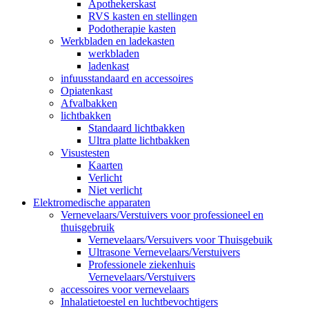
Apothekerskast
RVS kasten en stellingen
Podotherapie kasten
Werkbladen en ladekasten
werkbladen
ladenkast
infuusstandaard en accessoires
Opiatenkast
Afvalbakken
lichtbakken
Standaard lichtbakken
Ultra platte lichtbakken
Visustesten
Kaarten
Verlicht
Niet verlicht
Elektromedische apparaten
Vernevelaars/Verstuivers voor professioneel en
thuisgebruik
Vernevelaars/Versuivers voor Thuisgebuik
Ultrasone Vernevelaars/Verstuivers
Professionele ziekenhuis
Vernevelaars/Verstuivers
accessoires voor vernevelaars
Inhalatietoestel en luchtbevochtigers