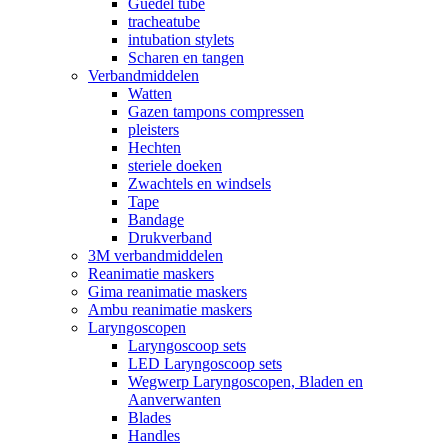
Guedel tube
tracheatube
intubation stylets
Scharen en tangen
Verbandmiddelen
Watten
Gazen tampons compressen
pleisters
Hechten
steriele doeken
Zwachtels en windsels
Tape
Bandage
Drukverband
3M verbandmiddelen
Reanimatie maskers
Gima reanimatie maskers
Ambu reanimatie maskers
Laryngoscopen
Laryngoscoop sets
LED Laryngoscoop sets
Wegwerp Laryngoscopen, Bladen en
Aanverwanten
Blades
Handles