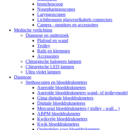
bronchoscoop
Nosepharingoscopes
Laryngoscopen
Lichtbronnen glasvezelkabels connectors
Camera - monitors en accessoires
Medische verlichting
Diagnose en onderzoek
Plafond en wand
Trolley
Rails en klemmen
Accessoires
Chirurgische halogeen lampen
Chirurgische LED lampen
Ultra violet lampen
Diagnose
Stethoscopen en bloeddrukmeters
Aneroïde bloeddrukmeters
Aneroïde bloeddrukmeters wand- of trolleymodel
Gima digitale bloeddrukmeters
Digitale bloeddrukmeteres
Mercurial bloeddrukmeters ( trolley - wall .. )
ABPM bloeddrukmeter
Kwikvrije bloeddrukmeters
Kwik bloeddrukmeters
Onderdelen voor bloeddrukmeters