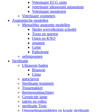
Veterinaire ECG units
veterinaire ultrasound apparatuur
Veterinaire monitoren
Veterinaire oximeters
Anatomische modellen
Menselijke anatomie modellen
Skelet wervelkolom schedel
Torso en spieren
Ogen en KNO
organen
Gebit
Pathologie
oefenpoppen
Sterilisatie
Ultrasoon baden
Branson
Gima
autoclaven
Sterilisatie trommels
Tissuepakker
thermosealmachines
Germicide lamp
zakjes en rollen
sterilisatie Tests
Ontsmettingsmiddelen en koude sterilisatie