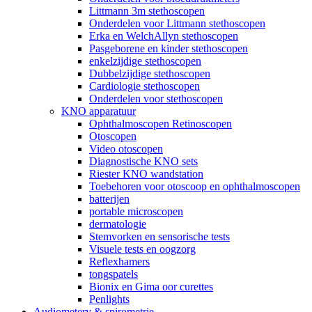
Littmann 3m stethoscopen
Onderdelen voor Littmann stethoscopen
Erka en WelchAllyn stethoscopen
Pasgeborene en kinder stethoscopen
enkelzijdige stethoscopen
Dubbelzijdige stethoscopen
Cardiologie stethoscopen
Onderdelen voor stethoscopen
KNO apparatuur
Ophthalmoscopen Retinoscopen
Otoscopen
Video otoscopen
Diagnostische KNO sets
Riester KNO wandstation
Toebehoren voor otoscoop en ophthalmoscopen
batterijen
portable microscopen
dermatologie
Stemvorken en sensorische tests
Visuele tests en oogzorg
Reflexhamers
tongspatels
Bionix en Gima oor curettes
Penlights
Audiometery & spirometrie