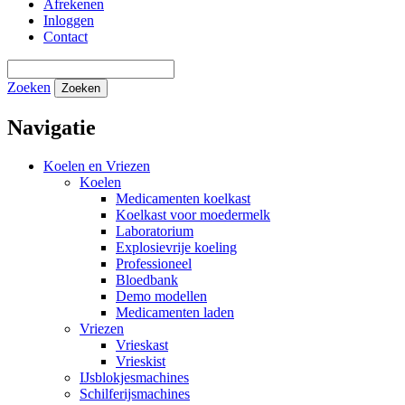
Afrekenen
Inloggen
Contact
Zoeken
Zoeken
Navigatie
Koelen en Vriezen
Koelen
Medicamenten koelkast
Koelkast voor moedermelk
Laboratorium
Explosievrije koeling
Professioneel
Bloedbank
Demo modellen
Medicamenten laden
Vriezen
Vrieskast
Vrieskist
IJsblokjesmachines
Schilferijsmachines