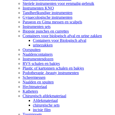
Steriele instrumenten voor eenmalig-gebruik
Instrumenten KNO
Tandheelkundige instrumenten
Gynaecologische instrumenten
Paragon en Gima messen en scalpels
Instrumenten sets
Biopsie punches en currettes
Containers voor biologisch afval en urine zakken
Containers voor Biologisch afval
urinezakken
Oorspuiten
Naaldencontainers
Instrumentendozen
RVS schalen en bakjes
Plastic of kartonnen schalen en bakjes
Podotherapie -beauty instrumenten
Scheermessen
Naalden en spuiten
Hechtmateriaal
Katheters
Chirurgisch afdekmateriaal
Afdekmateriaal
chirurgische sets
incisie film
Tourniquets