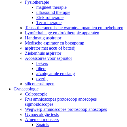
Fysiotherapie
magneet therapie
ultrasound therapie
Elektrotherapie
Tecar therapie
Tens - therapeutische warmte- apparaten en toebehoren
Lymfedrainage en druktherapie apparaten
Handmatig aspirator
Medische aspirator en borstpomp
aspirator met accu of batterij
Ziekenhuis aspirator
Accessoires voor aspirator
bekers
filters
afzuigcanule en slang
overig
siliconenslangen
Gynaecologie
Colposcopie
Rvs amnioscopes protoscoop anoscopes
sigmoidoscopes
Wegwerp amnioscopes protoscoop anoscopes
Gynaecologie tests
Afnemen monsters
Spatels