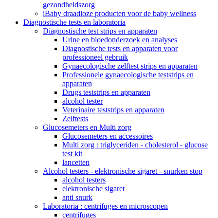
gezondheidszorg
iBaby draadloze producten voor de baby wellness
Diagnostische tests en laboratoria
Diagnostische test strips en apparaten
Urine en bloedonderzoek en analyses
Diagnostische tests en apparaten voor
professioneel gebruik
Gynaecologische zelftest strips en apparaten
Professionele gynaecologische teststrips en
apparaten
Drugs teststrips en apparaten
alcohol tester
Veterinaire teststrips en apparaten
Zelftests
Glucosemeters en Multi zorg
Glucosemeters en accessoires
Multi zorg : triglyceriden - cholesterol - glucose
test kit
lancetten
Alcohol testers - elektronische sigaret - snurken stop
alcohol testers
elektronische sigaret
anti snurk
Laboratoria : centrifuges en microscopen
centrifuges