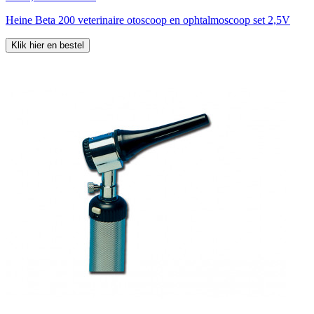
Heine Beta 200 veterinaire otoscoop en ophtalmoscoop set 2,5V
Klik hier en bestel