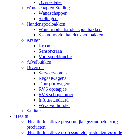
Overzettafel
Wandschap en Stelling
Wandschappen
Stellingen
Handenspoelbakken
Wand model handenspoelbakken
Staand model handenspoelbakken
Kranen
Kraan
Sensorkraan
Voorspoeldouche
Afvalbakken
Diversen
Serveerwagens
Regaalwagens
Transportwagens
RVS opstapjes
RVS schopemmer
Infuusstandaard
Wiva vat houder
Sanitair
iHealth
iHealth draadloze persoonlijke gezondheidszorg
producten
iHealth draadloze professionele producten voor de