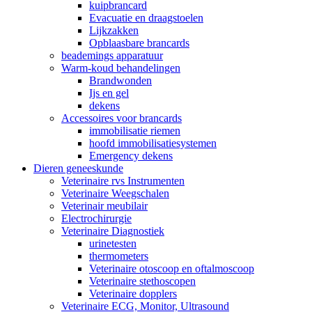
kuipbrancard
Evacuatie en draagstoelen
Lijkzakken
Opblaasbare brancards
beademings apparatuur
Warm-koud behandelingen
Brandwonden
Ijs en gel
dekens
Accessoires voor brancards
immobilisatie riemen
hoofd immobilisatiesystemen
Emergency dekens
Dieren geneeskunde
Veterinaire rvs Instrumenten
Veterinaire Weegschalen
Veterinair meubilair
Electrochirurgie
Veterinaire Diagnostiek
urinetesten
thermometers
Veterinaire otoscoop en oftalmoscoop
Veterinaire stethoscopen
Veterinaire dopplers
Veterinaire ECG, Monitor, Ultrasound