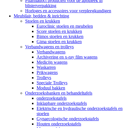
Pharmadoct producten voor de apotheek in
blisterverpakking
Horloges en accessoires voor verpleegkundigen
Meubilair, bedden & inrichting
Stoelen en krukken
Euroclinic stoelen en meubelen
Score stoelen en krukken
Bimos stoelen en krukken
Gima stoelen en krukken
Verbandwagens en trolleys
Verbandwagens
Archivering en x-ray film wagens
Medicijn wagens
Waskarren
Prikwagens
Trolleys
Speciale Trolleys
Moduul bakken
Onderzoeksbanken en behandeltafels
onderzoekstafels
Inklapbare onderzoekstafels
Elektrische en hydraulische onderzoekstafels en
stoelen
Gynaecologische onderzoekstafels
Houten onderzoekstafels