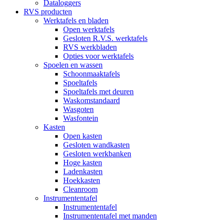
Dataloggers
RVS producten
Werktafels en bladen
Open werktafels
Gesloten R.V.S. werktafels
RVS werkbladen
Opties voor werktafels
Spoelen en wassen
Schoonmaaktafels
Spoeltafels
Spoeltafels met deuren
Waskomstandaard
Wasgoten
Wasfontein
Kasten
Open kasten
Gesloten wandkasten
Gesloten werkbanken
Hoge kasten
Ladenkasten
Hoekkasten
Cleanroom
Instrumententafel
Instrumententafel
Instrumententafel met manden