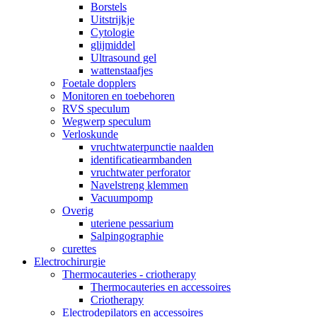
Borstels
Uitstrijkje
Cytologie
glijmiddel
Ultrasound gel
wattenstaafjes
Foetale dopplers
Monitoren en toebehoren
RVS speculum
Wegwerp speculum
Verloskunde
vruchtwaterpunctie naalden
identificatiearmbanden
vruchtwater perforator
Navelstreng klemmen
Vacuumpomp
Overig
uteriene pessarium
Salpingographie
curettes
Electrochirurgie
Thermocauteries - criotherapy
Thermocauteries en accessoires
Criotherapy
Electrodepilators en accessoires