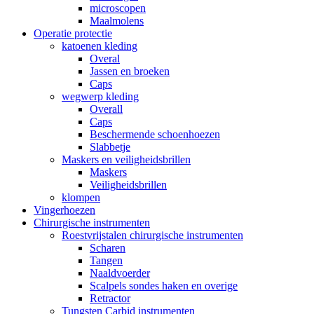
microscopen
Maalmolens
Operatie protectie
katoenen kleding
Overal
Jassen en broeken
Caps
wegwerp kleding
Overall
Caps
Beschermende schoenhoezen
Slabbetje
Maskers en veiligheidsbrillen
Maskers
Veiligheidsbrillen
klompen
Vingerhoezen
Chirurgische instrumenten
Roestvrijstalen chirurgische instrumenten
Scharen
Tangen
Naaldvoerder
Scalpels sondes haken en overige
Retractor
Tungsten Carbid instrumenten