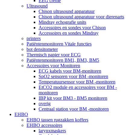
EEG crème
Ultrasound
Chison ultrasound apparatuur
Chison ultrasound apparatuur voor dierenarts
Mindray echografie units
Accessoires en sondes voor Chison
Accessoires en sondes Mindray
printers
Patiëntenmonitoren Vitale functies
bot densitometer
Thermisch papier voor ECG
Patiëntenmonitoren BM1, BM3, BM5
Accessoires voor Monitoren
ECG kabels voor BM-monitoren
SpO2 sensoren voor BM -monitoren
Temperatuursensor voor BM -monitoren
EtCO2 module en accessoires voor BM -
monitoren
IBP kit voor BM3 - BM5 monitoren
overig
Centraal station voor BM -monitoren
EHBO
EHBO tassen rugzakken koffers
EHBO accessoires
larynxmaskers