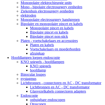
Monopolaire elektrochirurgie units
Mono - bipolaire electrosurgery eenheden
Ziekenhuis electrosurgery eenheden
elektroden
Monopolaire electrosurgery handgrepen
Bipolaire en monopolaire pincet en kabels
Monopolaire pincet en kabels
Bipolaire pincet en kabels
Bipolaire pincet non-stick
Platen - voetschakelaars en accessoires
Platen en kabels
Voetschakelaars en moederborden
afzuigkap
Hoofdlampen loepen endoscopie
KNO spiegels - hoofdlampen
KNO spiegels
hoofdlamp
Binocular loupes
nystagmus
Lichtbronnen - connectoren en AC - DC transformator
Lichtbronnen en AC - DC transformator
Glasvezelkabels connectoren adapters
Endoscopie
onbuigbare endoscopen
Otoscopen