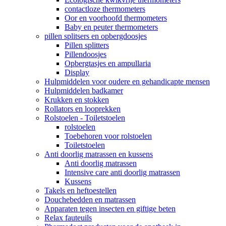
contactloze thermometers
Oor en voorhoofd thermometers
Baby en peuter thermometers
pillen splitsers en opbergdoosjes
Pillen splitters
Pillendoosjes
Opbergtasjes en ampullaria
Display
Hulpmiddelen voor oudere en gehandicapte mensen
Hulpmiddelen badkamer
Krukken en stokken
Rollators en looprekken
Rolstoelen - Toiletstoelen
rolstoelen
Toebehoren voor rolstoelen
Toiletstoelen
Anti doorlig matrassen en kussens
Anti doorlig matrassen
Intensive care anti doorlig matrassen
Kussens
Takels en heftoestellen
Douchebedden en matrassen
Apparaten tegen insecten en giftige beten
Relax fauteuils