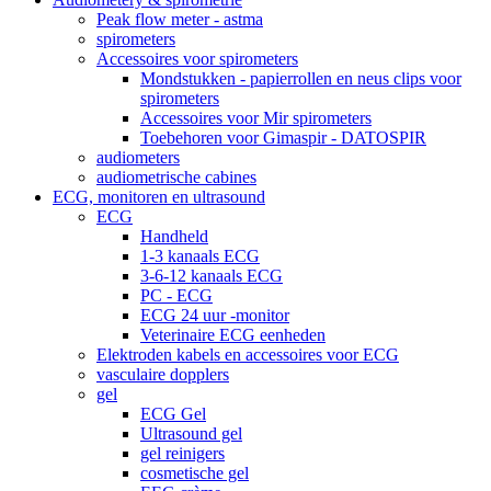
Peak flow meter - astma
spirometers
Accessoires voor spirometers
Mondstukken - papierrollen en neus clips voor
spirometers
Accessoires voor Mir spirometers
Toebehoren voor Gimaspir - DATOSPIR
audiometers
audiometrische cabines
ECG, monitoren en ultrasound
ECG
Handheld
1-3 kanaals ECG
3-6-12 kanaals ECG
PC - ECG
ECG 24 uur -monitor
Veterinaire ECG eenheden
Elektroden kabels en accessoires voor ECG
vasculaire dopplers
gel
ECG Gel
Ultrasound gel
gel reinigers
cosmetische gel