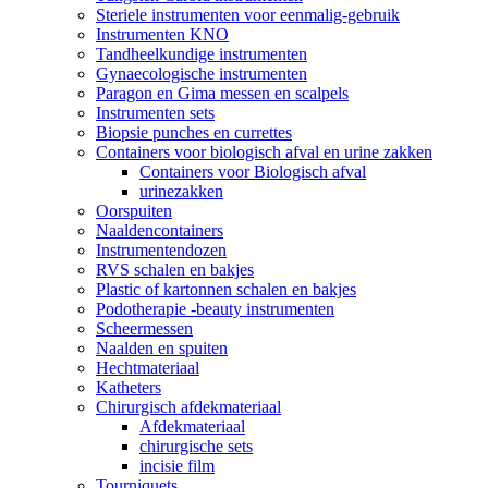
Steriele instrumenten voor eenmalig-gebruik
Instrumenten KNO
Tandheelkundige instrumenten
Gynaecologische instrumenten
Paragon en Gima messen en scalpels
Instrumenten sets
Biopsie punches en currettes
Containers voor biologisch afval en urine zakken
Containers voor Biologisch afval
urinezakken
Oorspuiten
Naaldencontainers
Instrumentendozen
RVS schalen en bakjes
Plastic of kartonnen schalen en bakjes
Podotherapie -beauty instrumenten
Scheermessen
Naalden en spuiten
Hechtmateriaal
Katheters
Chirurgisch afdekmateriaal
Afdekmateriaal
chirurgische sets
incisie film
Tourniquets