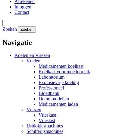
Afrekenen
Inloggen
Contact
Zoeken
Zoeken
Navigatie
Koelen en Vriezen
Koelen
Medicamenten koelkast
Koelkast voor moedermelk
Laboratorium
Explosievrije koeling
Professioneel
Bloedbank
Demo modellen
Medicamenten laden
Vriezen
Vrieskast
Vrieskist
IJsblokjesmachines
Schilferijsmachines