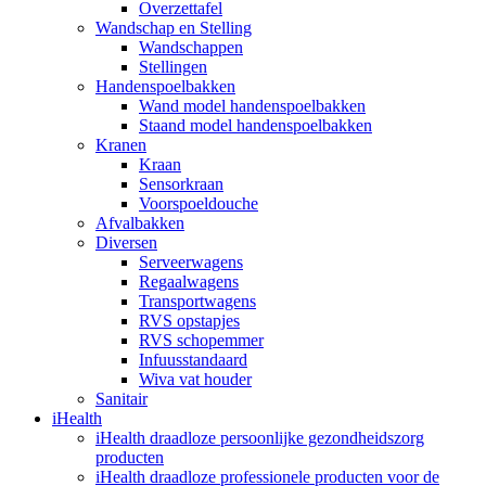
Overzettafel
Wandschap en Stelling
Wandschappen
Stellingen
Handenspoelbakken
Wand model handenspoelbakken
Staand model handenspoelbakken
Kranen
Kraan
Sensorkraan
Voorspoeldouche
Afvalbakken
Diversen
Serveerwagens
Regaalwagens
Transportwagens
RVS opstapjes
RVS schopemmer
Infuusstandaard
Wiva vat houder
Sanitair
iHealth
iHealth draadloze persoonlijke gezondheidszorg
producten
iHealth draadloze professionele producten voor de