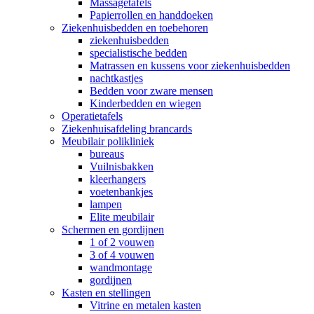
Massagetafels
Papierrollen en handdoeken
Ziekenhuisbedden en toebehoren
ziekenhuisbedden
specialistische bedden
Matrassen en kussens voor ziekenhuisbedden
nachtkastjes
Bedden voor zware mensen
Kinderbedden en wiegen
Operatietafels
Ziekenhuisafdeling brancards
Meubilair polikliniek
bureaus
Vuilnisbakken
kleerhangers
voetenbankjes
lampen
Elite meubilair
Schermen en gordijnen
1 of 2 vouwen
3 of 4 vouwen
wandmontage
gordijnen
Kasten en stellingen
Vitrine en metalen kasten