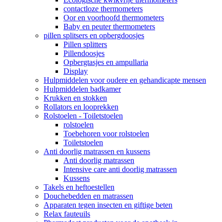
contactloze thermometers
Oor en voorhoofd thermometers
Baby en peuter thermometers
pillen splitsers en opbergdoosjes
Pillen splitters
Pillendoosjes
Opbergtasjes en ampullaria
Display
Hulpmiddelen voor oudere en gehandicapte mensen
Hulpmiddelen badkamer
Krukken en stokken
Rollators en looprekken
Rolstoelen - Toiletstoelen
rolstoelen
Toebehoren voor rolstoelen
Toiletstoelen
Anti doorlig matrassen en kussens
Anti doorlig matrassen
Intensive care anti doorlig matrassen
Kussens
Takels en heftoestellen
Douchebedden en matrassen
Apparaten tegen insecten en giftige beten
Relax fauteuils