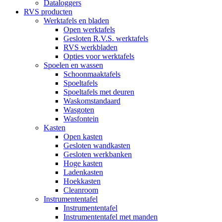
Dataloggers
RVS producten
Werktafels en bladen
Open werktafels
Gesloten R.V.S. werktafels
RVS werkbladen
Opties voor werktafels
Spoelen en wassen
Schoonmaaktafels
Spoeltafels
Spoeltafels met deuren
Waskomstandaard
Wasgoten
Wasfontein
Kasten
Open kasten
Gesloten wandkasten
Gesloten werkbanken
Hoge kasten
Ladenkasten
Hoekkasten
Cleanroom
Instrumententafel
Instrumententafel
Instrumententafel met manden