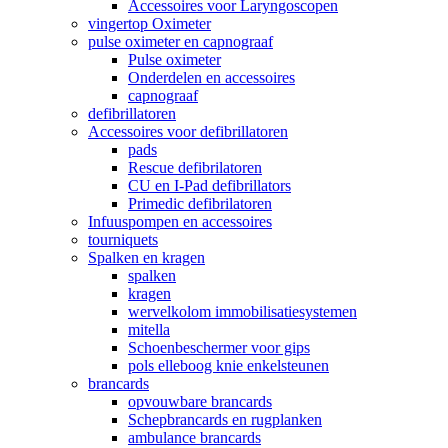
Accessoires voor Laryngoscopen
vingertop Oximeter
pulse oximeter en capnograaf
Pulse oximeter
Onderdelen en accessoires
capnograaf
defibrillatoren
Accessoires voor defibrillatoren
pads
Rescue defibrilatoren
CU en I-Pad defibrillators
Primedic defibrilatoren
Infuuspompen en accessoires
tourniquets
Spalken en kragen
spalken
kragen
wervelkolom immobilisatiesystemen
mitella
Schoenbeschermer voor gips
pols elleboog knie enkelsteunen
brancards
opvouwbare brancards
Schepbrancards en rugplanken
ambulance brancards