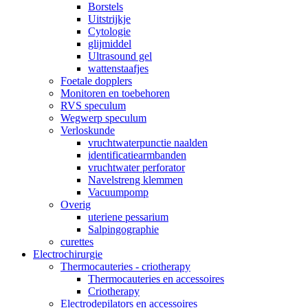
Borstels
Uitstrijkje
Cytologie
glijmiddel
Ultrasound gel
wattenstaafjes
Foetale dopplers
Monitoren en toebehoren
RVS speculum
Wegwerp speculum
Verloskunde
vruchtwaterpunctie naalden
identificatiearmbanden
vruchtwater perforator
Navelstreng klemmen
Vacuumpomp
Overig
uteriene pessarium
Salpingographie
curettes
Electrochirurgie
Thermocauteries - criotherapy
Thermocauteries en accessoires
Criotherapy
Electrodepilators en accessoires