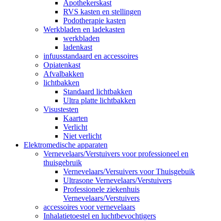
Apothekerskast
RVS kasten en stellingen
Podotherapie kasten
Werkbladen en ladekasten
werkbladen
ladenkast
infuusstandaard en accessoires
Opiatenkast
Afvalbakken
lichtbakken
Standaard lichtbakken
Ultra platte lichtbakken
Visustesten
Kaarten
Verlicht
Niet verlicht
Elektromedische apparaten
Vernevelaars/Verstuivers voor professioneel en
thuisgebruik
Vernevelaars/Versuivers voor Thuisgebuik
Ultrasone Vernevelaars/Verstuivers
Professionele ziekenhuis
Vernevelaars/Verstuivers
accessoires voor vernevelaars
Inhalatietoestel en luchtbevochtigers