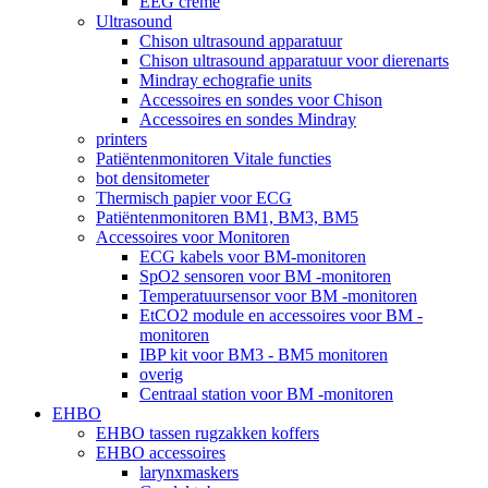
EEG crème
Ultrasound
Chison ultrasound apparatuur
Chison ultrasound apparatuur voor dierenarts
Mindray echografie units
Accessoires en sondes voor Chison
Accessoires en sondes Mindray
printers
Patiëntenmonitoren Vitale functies
bot densitometer
Thermisch papier voor ECG
Patiëntenmonitoren BM1, BM3, BM5
Accessoires voor Monitoren
ECG kabels voor BM-monitoren
SpO2 sensoren voor BM -monitoren
Temperatuursensor voor BM -monitoren
EtCO2 module en accessoires voor BM -
monitoren
IBP kit voor BM3 - BM5 monitoren
overig
Centraal station voor BM -monitoren
EHBO
EHBO tassen rugzakken koffers
EHBO accessoires
larynxmaskers