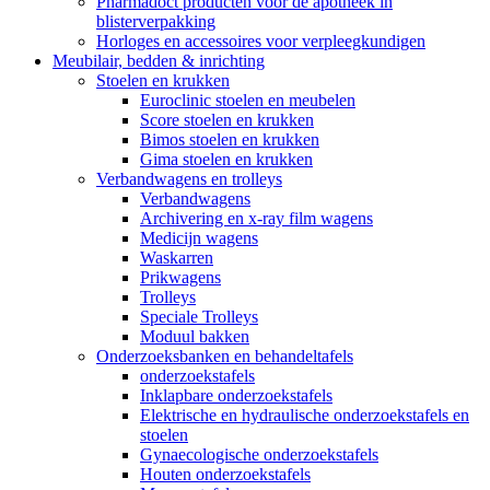
Pharmadoct producten voor de apotheek in
blisterverpakking
Horloges en accessoires voor verpleegkundigen
Meubilair, bedden & inrichting
Stoelen en krukken
Euroclinic stoelen en meubelen
Score stoelen en krukken
Bimos stoelen en krukken
Gima stoelen en krukken
Verbandwagens en trolleys
Verbandwagens
Archivering en x-ray film wagens
Medicijn wagens
Waskarren
Prikwagens
Trolleys
Speciale Trolleys
Moduul bakken
Onderzoeksbanken en behandeltafels
onderzoekstafels
Inklapbare onderzoekstafels
Elektrische en hydraulische onderzoekstafels en
stoelen
Gynaecologische onderzoekstafels
Houten onderzoekstafels