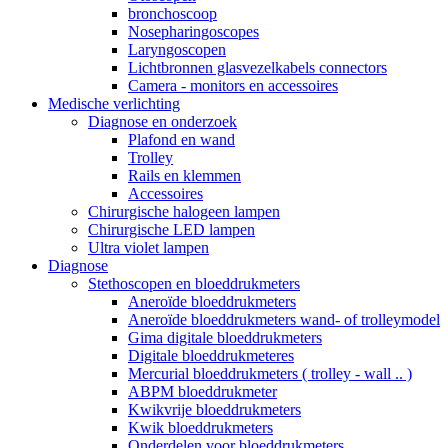
bronchoscoop
Nosepharingoscopes
Laryngoscopen
Lichtbronnen glasvezelkabels connectors
Camera - monitors en accessoires
Medische verlichting
Diagnose en onderzoek
Plafond en wand
Trolley
Rails en klemmen
Accessoires
Chirurgische halogeen lampen
Chirurgische LED lampen
Ultra violet lampen
Diagnose
Stethoscopen en bloeddrukmeters
Aneroïde bloeddrukmeters
Aneroïde bloeddrukmeters wand- of trolleymodel
Gima digitale bloeddrukmeters
Digitale bloeddrukmeteres
Mercurial bloeddrukmeters ( trolley - wall .. )
ABPM bloeddrukmeter
Kwikvrije bloeddrukmeters
Kwik bloeddrukmeters
Onderdelen voor bloeddrukmeters