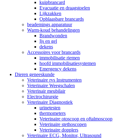
kuipbrancard
Evacuatie en draagstoelen
Lijkzakken
Opblaasbare brancards
beademings apparatuur
Warm-koud behandelingen
Brandwonden
Ijs en gel
dekens
Accessoires voor brancards
immobilisatie riemen
hoofd immobilisatiesystemen
Emergency dekens
Dieren geneeskunde
Veterinaire rvs Instrumenten
Veterinaire Weegschalen
Veterinair meubilair
Electrochirurgie
Veterinaire Diagnostiek
urinetesten
thermometers
Veterinaire otoscoop en oftalmoscoop
Veterinaire stethoscopen
Veterinaire dopplers
Veterinaire ECG, Monitor, Ultrasound