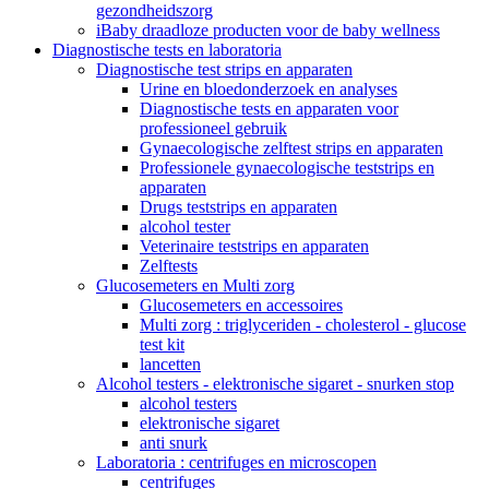
gezondheidszorg
iBaby draadloze producten voor de baby wellness
Diagnostische tests en laboratoria
Diagnostische test strips en apparaten
Urine en bloedonderzoek en analyses
Diagnostische tests en apparaten voor
professioneel gebruik
Gynaecologische zelftest strips en apparaten
Professionele gynaecologische teststrips en
apparaten
Drugs teststrips en apparaten
alcohol tester
Veterinaire teststrips en apparaten
Zelftests
Glucosemeters en Multi zorg
Glucosemeters en accessoires
Multi zorg : triglyceriden - cholesterol - glucose
test kit
lancetten
Alcohol testers - elektronische sigaret - snurken stop
alcohol testers
elektronische sigaret
anti snurk
Laboratoria : centrifuges en microscopen
centrifuges