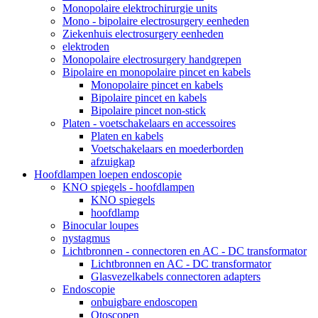
Monopolaire elektrochirurgie units
Mono - bipolaire electrosurgery eenheden
Ziekenhuis electrosurgery eenheden
elektroden
Monopolaire electrosurgery handgrepen
Bipolaire en monopolaire pincet en kabels
Monopolaire pincet en kabels
Bipolaire pincet en kabels
Bipolaire pincet non-stick
Platen - voetschakelaars en accessoires
Platen en kabels
Voetschakelaars en moederborden
afzuigkap
Hoofdlampen loepen endoscopie
KNO spiegels - hoofdlampen
KNO spiegels
hoofdlamp
Binocular loupes
nystagmus
Lichtbronnen - connectoren en AC - DC transformator
Lichtbronnen en AC - DC transformator
Glasvezelkabels connectoren adapters
Endoscopie
onbuigbare endoscopen
Otoscopen