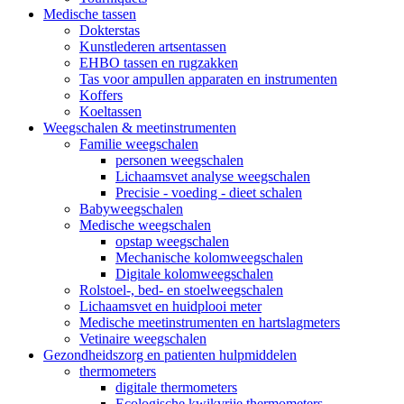
Medische tassen
Dokterstas
Kunstlederen artsentassen
EHBO tassen en rugzakken
Tas voor ampullen apparaten en instrumenten
Koffers
Koeltassen
Weegschalen & meetinstrumenten
Familie weegschalen
personen weegschalen
Lichaamsvet analyse weegschalen
Precisie - voeding - dieet schalen
Babyweegschalen
Medische weegschalen
opstap weegschalen
Mechanische kolomweegschalen
Digitale kolomweegschalen
Rolstoel-, bed- en stoelweegschalen
Lichaamsvet en huidplooi meter
Medische meetinstrumenten en hartslagmeters
Vetinaire weegschalen
Gezondheidszorg en patienten hulpmiddelen
thermometers
digitale thermometers
Ecologische kwikvrije thermometers