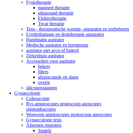
Fysiotherapie
magneet therapie
ultrasound therapie
Elektrotherapie
Tecar therapie
Tens - therapeutische warmte- apparaten en toebehoren
Lymfedrainage en druktherapie apparaten
Handmatig aspirator
Medische aspirator en borstpomp
aspirator met accu of batterij
Ziekenhuis aspirator
Accessoires voor aspirator
bekers
filters
afzuigcanule en slang
overig
siliconenslangen
Gynaecologie
Colposcopie
Rvs amnioscopes protoscoop anoscopes
sigmoidoscopes
Wegwerp amnioscopes protoscoop anoscopes
Gynaecologie tests
Afnemen monsters
Spatels