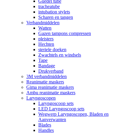
Guedel tube
tracheatube
intubation stylets
Scharen en tangen
Verbandmiddelen
Watten
Gazen tampons compressen
pleisters
Hechten
steriele doeken
Zwachtels en windsels
Tape
Bandage
Drukverband
3M verbandmiddelen
Reanimatie maskers
Gima reanimatie maskers
Ambu reanimatie maskers
Laryngoscopen
Laryngoscoop sets
LED Laryngoscoop sets
Wegwerp Laryngoscopen, Bladen en
Aanverwanten
Blades
Handles