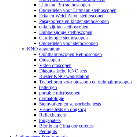
Littmann 3m stethoscopen
Onderdelen voor Littmann stethoscopen
Erka en WelchAllyn stethoscopen
Pasgeborene en kinder stethoscopen
enkelzijdige stethoscopen
Dubbelzijdige stethoscopen
Cardiologie stethoscopen
Onderdelen voor stethoscopen
KNO apparatuur
Ophthalmoscopen Retinoscopen
Otoscopen
Video otoscopen
Diagnostische KNO sets
Riester KNO wandstation
Toebehoren voor otoscoop en ophthalmoscopen
batterijen
portable microscopen
dermatologie
Stemvorken en sensorische tests
Visuele tests en oogzorg
Reflexhamers
tongspatels
Bionix en Gima oor curettes
Penlights
Audiometery & spirometrie