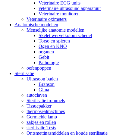
Veterinaire ECG units
veterinaire ultrasound apparatuur
Veterinaire monitoren
Veterinaire oximeters
Anatomische modellen
Menselijke anatomie modellen
Skelet wervelkolom schedel
Torso en spieren
Ogen en KNO
organen
Gebit
Pathologie
oefenpoppen
Sterilisatie
Ultrasoon baden
Branson
Gima
autoclaven
Sterilisatie trommels
Tissuepakker
thermosealmachines
Germicide lamp
zakjes en rollen
sterilisatie Tests
Ontsmettingsmiddelen en koude sterilisatie