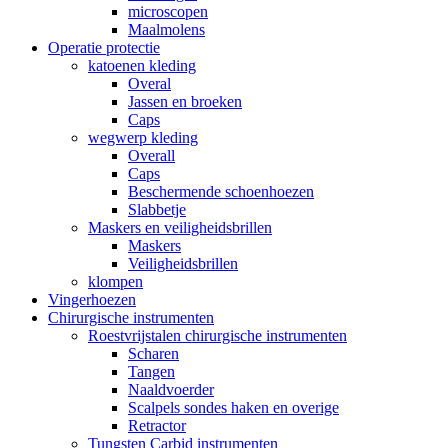
microscopen
Maalmolens
Operatie protectie
katoenen kleding
Overal
Jassen en broeken
Caps
wegwerp kleding
Overall
Caps
Beschermende schoenhoezen
Slabbetje
Maskers en veiligheidsbrillen
Maskers
Veiligheidsbrillen
klompen
Vingerhoezen
Chirurgische instrumenten
Roestvrijstalen chirurgische instrumenten
Scharen
Tangen
Naaldvoerder
Scalpels sondes haken en overige
Retractor
Tungsten Carbid instrumenten