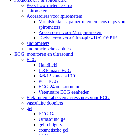
Peak flow meter - astma
spirometers
Accessoires voor spirometers
Mondstukken - papierrollen en neus clips voor
spirometers
Accessoires voor Mir spirometers
Toebehoren voor Gimaspir - DATOSPIR
audiometers
audiometrische cabines
ECG, monitoren en ultrasound
ECG
Handheld
1-3 kanaals ECG
3-6-12 kanaals ECG
PC - ECG
ECG 24 uur -monitor
Veterinaire ECG eenheden
Elektroden kabels en accessoires voor ECG
vasculaire dopplers
gel
ECG Gel
Ultrasound gel
gel reinigers
cosmetische gel