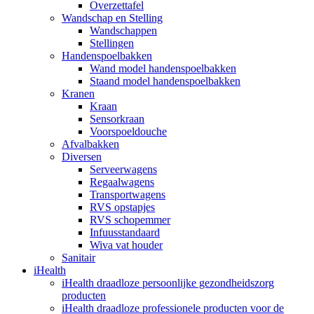
Overzettafel
Wandschap en Stelling
Wandschappen
Stellingen
Handenspoelbakken
Wand model handenspoelbakken
Staand model handenspoelbakken
Kranen
Kraan
Sensorkraan
Voorspoeldouche
Afvalbakken
Diversen
Serveerwagens
Regaalwagens
Transportwagens
RVS opstapjes
RVS schopemmer
Infuusstandaard
Wiva vat houder
Sanitair
iHealth
iHealth draadloze persoonlijke gezondheidszorg
producten
iHealth draadloze professionele producten voor de