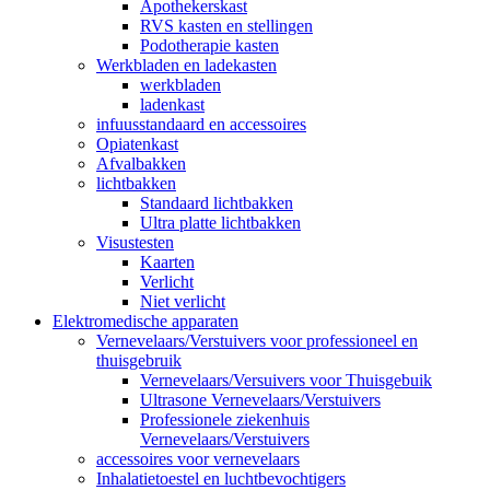
Apothekerskast
RVS kasten en stellingen
Podotherapie kasten
Werkbladen en ladekasten
werkbladen
ladenkast
infuusstandaard en accessoires
Opiatenkast
Afvalbakken
lichtbakken
Standaard lichtbakken
Ultra platte lichtbakken
Visustesten
Kaarten
Verlicht
Niet verlicht
Elektromedische apparaten
Vernevelaars/Verstuivers voor professioneel en
thuisgebruik
Vernevelaars/Versuivers voor Thuisgebuik
Ultrasone Vernevelaars/Verstuivers
Professionele ziekenhuis
Vernevelaars/Verstuivers
accessoires voor vernevelaars
Inhalatietoestel en luchtbevochtigers