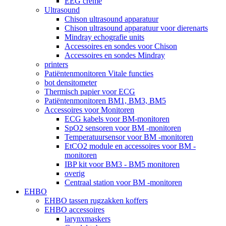
EEG crème
Ultrasound
Chison ultrasound apparatuur
Chison ultrasound apparatuur voor dierenarts
Mindray echografie units
Accessoires en sondes voor Chison
Accessoires en sondes Mindray
printers
Patiëntenmonitoren Vitale functies
bot densitometer
Thermisch papier voor ECG
Patiëntenmonitoren BM1, BM3, BM5
Accessoires voor Monitoren
ECG kabels voor BM-monitoren
SpO2 sensoren voor BM -monitoren
Temperatuursensor voor BM -monitoren
EtCO2 module en accessoires voor BM -
monitoren
IBP kit voor BM3 - BM5 monitoren
overig
Centraal station voor BM -monitoren
EHBO
EHBO tassen rugzakken koffers
EHBO accessoires
larynxmaskers