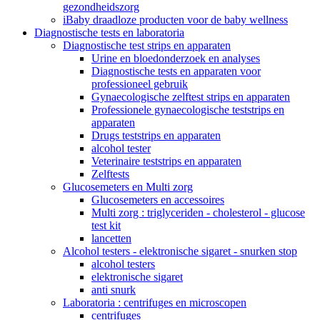
gezondheidszorg
iBaby draadloze producten voor de baby wellness
Diagnostische tests en laboratoria
Diagnostische test strips en apparaten
Urine en bloedonderzoek en analyses
Diagnostische tests en apparaten voor
professioneel gebruik
Gynaecologische zelftest strips en apparaten
Professionele gynaecologische teststrips en
apparaten
Drugs teststrips en apparaten
alcohol tester
Veterinaire teststrips en apparaten
Zelftests
Glucosemeters en Multi zorg
Glucosemeters en accessoires
Multi zorg : triglyceriden - cholesterol - glucose
test kit
lancetten
Alcohol testers - elektronische sigaret - snurken stop
alcohol testers
elektronische sigaret
anti snurk
Laboratoria : centrifuges en microscopen
centrifuges