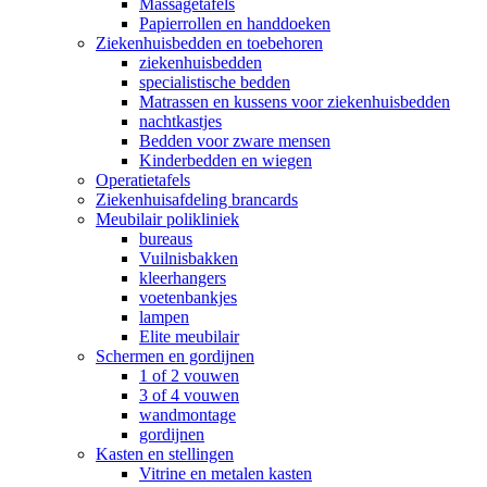
Massagetafels
Papierrollen en handdoeken
Ziekenhuisbedden en toebehoren
ziekenhuisbedden
specialistische bedden
Matrassen en kussens voor ziekenhuisbedden
nachtkastjes
Bedden voor zware mensen
Kinderbedden en wiegen
Operatietafels
Ziekenhuisafdeling brancards
Meubilair polikliniek
bureaus
Vuilnisbakken
kleerhangers
voetenbankjes
lampen
Elite meubilair
Schermen en gordijnen
1 of 2 vouwen
3 of 4 vouwen
wandmontage
gordijnen
Kasten en stellingen
Vitrine en metalen kasten