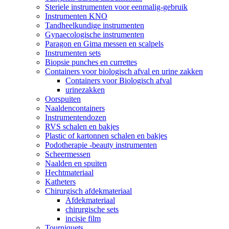
Steriele instrumenten voor eenmalig-gebruik
Instrumenten KNO
Tandheelkundige instrumenten
Gynaecologische instrumenten
Paragon en Gima messen en scalpels
Instrumenten sets
Biopsie punches en currettes
Containers voor biologisch afval en urine zakken
Containers voor Biologisch afval
urinezakken
Oorspuiten
Naaldencontainers
Instrumentendozen
RVS schalen en bakjes
Plastic of kartonnen schalen en bakjes
Podotherapie -beauty instrumenten
Scheermessen
Naalden en spuiten
Hechtmateriaal
Katheters
Chirurgisch afdekmateriaal
Afdekmateriaal
chirurgische sets
incisie film
Tourniquets