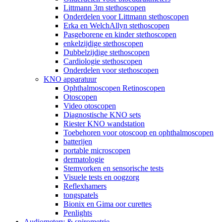
Littmann 3m stethoscopen
Onderdelen voor Littmann stethoscopen
Erka en WelchAllyn stethoscopen
Pasgeborene en kinder stethoscopen
enkelzijdige stethoscopen
Dubbelzijdige stethoscopen
Cardiologie stethoscopen
Onderdelen voor stethoscopen
KNO apparatuur
Ophthalmoscopen Retinoscopen
Otoscopen
Video otoscopen
Diagnostische KNO sets
Riester KNO wandstation
Toebehoren voor otoscoop en ophthalmoscopen
batterijen
portable microscopen
dermatologie
Stemvorken en sensorische tests
Visuele tests en oogzorg
Reflexhamers
tongspatels
Bionix en Gima oor curettes
Penlights
Audiometery & spirometrie