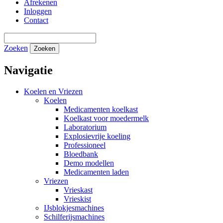
Afrekenen
Inloggen
Contact
Zoeken
Zoeken
Navigatie
Koelen en Vriezen
Koelen
Medicamenten koelkast
Koelkast voor moedermelk
Laboratorium
Explosievrije koeling
Professioneel
Bloedbank
Demo modellen
Medicamenten laden
Vriezen
Vrieskast
Vrieskist
IJsblokjesmachines
Schilferijsmachines