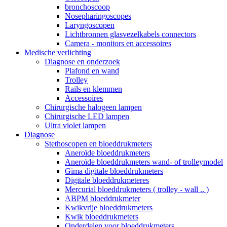
bronchoscoop
Nosepharingoscopes
Laryngoscopen
Lichtbronnen glasvezelkabels connectors
Camera - monitors en accessoires
Medische verlichting
Diagnose en onderzoek
Plafond en wand
Trolley
Rails en klemmen
Accessoires
Chirurgische halogeen lampen
Chirurgische LED lampen
Ultra violet lampen
Diagnose
Stethoscopen en bloeddrukmeters
Aneroïde bloeddrukmeters
Aneroïde bloeddrukmeters wand- of trolleymodel
Gima digitale bloeddrukmeters
Digitale bloeddrukmeteres
Mercurial bloeddrukmeters ( trolley - wall .. )
ABPM bloeddrukmeter
Kwikvrije bloeddrukmeters
Kwik bloeddrukmeters
Onderdelen voor bloeddrukmeters