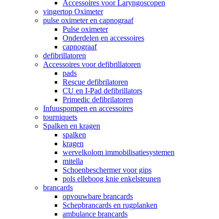
Accessoires voor Laryngoscopen
vingertop Oximeter
pulse oximeter en capnograaf
Pulse oximeter
Onderdelen en accessoires
capnograaf
defibrillatoren
Accessoires voor defibrillatoren
pads
Rescue defibrilatoren
CU en I-Pad defibrillators
Primedic defibrilatoren
Infuuspompen en accessoires
tourniquets
Spalken en kragen
spalken
kragen
wervelkolom immobilisatiesystemen
mitella
Schoenbeschermer voor gips
pols elleboog knie enkelsteunen
brancards
opvouwbare brancards
Schepbrancards en rugplanken
ambulance brancards