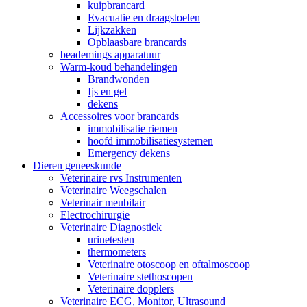
kuipbrancard
Evacuatie en draagstoelen
Lijkzakken
Opblaasbare brancards
beademings apparatuur
Warm-koud behandelingen
Brandwonden
Ijs en gel
dekens
Accessoires voor brancards
immobilisatie riemen
hoofd immobilisatiesystemen
Emergency dekens
Dieren geneeskunde
Veterinaire rvs Instrumenten
Veterinaire Weegschalen
Veterinair meubilair
Electrochirurgie
Veterinaire Diagnostiek
urinetesten
thermometers
Veterinaire otoscoop en oftalmoscoop
Veterinaire stethoscopen
Veterinaire dopplers
Veterinaire ECG, Monitor, Ultrasound