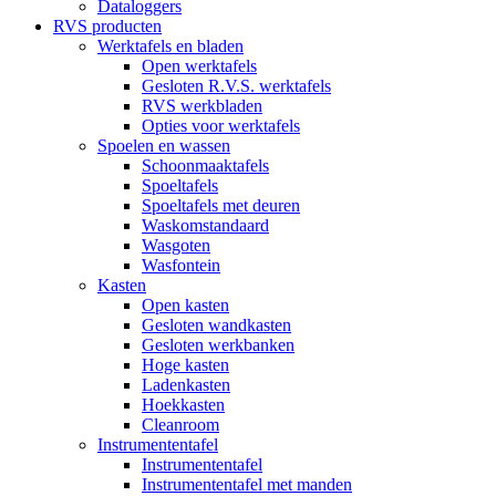
Dataloggers
RVS producten
Werktafels en bladen
Open werktafels
Gesloten R.V.S. werktafels
RVS werkbladen
Opties voor werktafels
Spoelen en wassen
Schoonmaaktafels
Spoeltafels
Spoeltafels met deuren
Waskomstandaard
Wasgoten
Wasfontein
Kasten
Open kasten
Gesloten wandkasten
Gesloten werkbanken
Hoge kasten
Ladenkasten
Hoekkasten
Cleanroom
Instrumententafel
Instrumententafel
Instrumententafel met manden