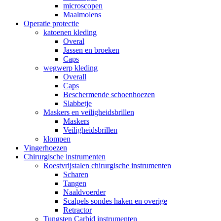
microscopen
Maalmolens
Operatie protectie
katoenen kleding
Overal
Jassen en broeken
Caps
wegwerp kleding
Overall
Caps
Beschermende schoenhoezen
Slabbetje
Maskers en veiligheidsbrillen
Maskers
Veiligheidsbrillen
klompen
Vingerhoezen
Chirurgische instrumenten
Roestvrijstalen chirurgische instrumenten
Scharen
Tangen
Naaldvoerder
Scalpels sondes haken en overige
Retractor
Tungsten Carbid instrumenten