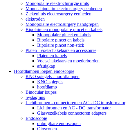
Monopolaire elektrochirurgie units
Mono - bipolaire electrosurgery eenheden
Ziekenhuis electrosurgery eenheden
elektroden
Monopolaire electrosurgery handgrepen
Bipolaire en monopolaire pincet en kabels
Monopolaire pincet en kabels
Bipolaire pincet en kabels
Bipolaire pincet non-stick
Platen - voetschakelaars en accessoires
Platen en kabels
Voetschakelaars en moederborden
afzuigkap
Hoofdlampen loepen endoscopie
KNO spiegels - hoofdlampen
KNO spiegels
hoofdlamp
Binocular loupes
nystagmus
Lichtbronnen - connectoren en AC - DC transformator
Lichtbronnen en AC - DC transformator
Glasvezelkabels connectoren adapters
Endoscopie
onbuigbare endoscopen
Otoscopen