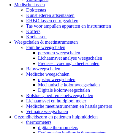
Medische tassen
Dokterstas
Kunstlederen artsentassen
EHBO tassen en rugzakken
Tas voor ampullen apparaten en instrumenten
Koffers
Koeltassen
Weegschalen & meetinstrumenten
Familie weegschalen
personen weegschalen
Lichaamsvet analyse weegschalen
Precisie - voeding - dieet schalen
Babyweegschalen
Medische weegschalen
opstap weegschalen
Mechanische kolomweegschalen
Digitale kolomweegschalen
Rolstoel-, bed- en stoelweegschalen
Lichaamsvet en huidplooi meter
Medische meetinstrumenten en hartslagmeters
Vetinaire weegschalen
Gezondheidszorg en patienten hulpmiddelen
thermometers
digitale thermometers
Ecologische kwikvrije thermometers