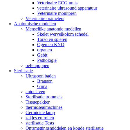
Veterinaire ECG units
veterinaire ultrasound apparatuur
Veterinaire monitoren
Veterinaire oximeters
Anatomische modellen
Menselijke anatomie modellen
Skelet wervelkolom schedel
Torso en spieren
Ogen en KNO
organen
Gebit
Pathologie
oefenpoppen
Sterilisatie
Ultrasoon baden
Branson
Gima
autoclaven
Sterilisatie trommels
Tissuepakker
thermosealmachines
Germicide lamp
zakjes en rollen
sterilisatie Tests
Ontsmettingsmiddelen en koude sterilisatie