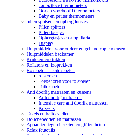
contactloze thermometers
Oor en voorhoofd thermometers
Baby en peuter thermometers
pillen splitsers en opbergdoosjes
Pillen splitters
Pillendoosjes
Opbergtasjes en ampullaria
Display
Hulpmiddelen voor oudere en gehandicapte mensen
Hulpmiddelen badkamer
Krukken en stokken
Rollators en looprekken
Rolstoelen - Toiletstoelen
rolstoelen
Toebehoren voor rolstoelen
Toiletstoelen
Anti doorlig matrassen en kussens
Anti doorlig matrassen
Intensive care anti doorlig matrassen
Kussens
Takels en heftoestellen
Douchebedden en matrassen
Apparaten tegen insecten en giftige beten
Relax fauteuils