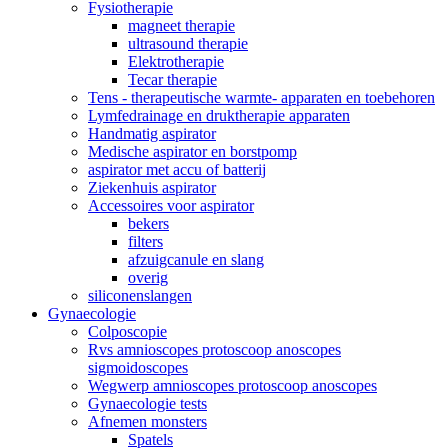
Fysiotherapie
magneet therapie
ultrasound therapie
Elektrotherapie
Tecar therapie
Tens - therapeutische warmte- apparaten en toebehoren
Lymfedrainage en druktherapie apparaten
Handmatig aspirator
Medische aspirator en borstpomp
aspirator met accu of batterij
Ziekenhuis aspirator
Accessoires voor aspirator
bekers
filters
afzuigcanule en slang
overig
siliconenslangen
Gynaecologie
Colposcopie
Rvs amnioscopes protoscoop anoscopes
sigmoidoscopes
Wegwerp amnioscopes protoscoop anoscopes
Gynaecologie tests
Afnemen monsters
Spatels