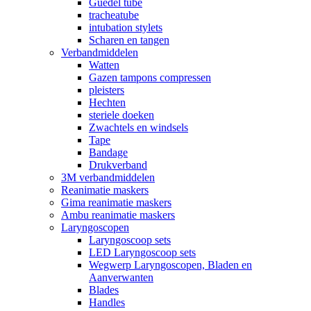
Guedel tube
tracheatube
intubation stylets
Scharen en tangen
Verbandmiddelen
Watten
Gazen tampons compressen
pleisters
Hechten
steriele doeken
Zwachtels en windsels
Tape
Bandage
Drukverband
3M verbandmiddelen
Reanimatie maskers
Gima reanimatie maskers
Ambu reanimatie maskers
Laryngoscopen
Laryngoscoop sets
LED Laryngoscoop sets
Wegwerp Laryngoscopen, Bladen en
Aanverwanten
Blades
Handles