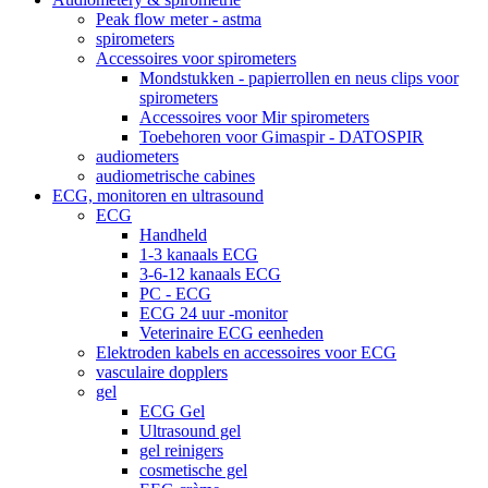
Peak flow meter - astma
spirometers
Accessoires voor spirometers
Mondstukken - papierrollen en neus clips voor
spirometers
Accessoires voor Mir spirometers
Toebehoren voor Gimaspir - DATOSPIR
audiometers
audiometrische cabines
ECG, monitoren en ultrasound
ECG
Handheld
1-3 kanaals ECG
3-6-12 kanaals ECG
PC - ECG
ECG 24 uur -monitor
Veterinaire ECG eenheden
Elektroden kabels en accessoires voor ECG
vasculaire dopplers
gel
ECG Gel
Ultrasound gel
gel reinigers
cosmetische gel