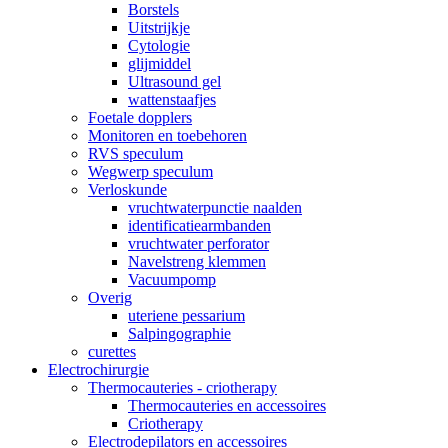
Borstels
Uitstrijkje
Cytologie
glijmiddel
Ultrasound gel
wattenstaafjes
Foetale dopplers
Monitoren en toebehoren
RVS speculum
Wegwerp speculum
Verloskunde
vruchtwaterpunctie naalden
identificatiearmbanden
vruchtwater perforator
Navelstreng klemmen
Vacuumpomp
Overig
uteriene pessarium
Salpingographie
curettes
Electrochirurgie
Thermocauteries - criotherapy
Thermocauteries en accessoires
Criotherapy
Electrodepilators en accessoires