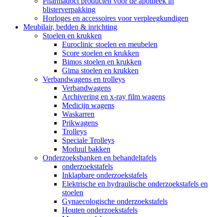
Pharmadoct producten voor de apotheek in
blisterverpakking
Horloges en accessoires voor verpleegkundigen
Meubilair, bedden & inrichting
Stoelen en krukken
Euroclinic stoelen en meubelen
Score stoelen en krukken
Bimos stoelen en krukken
Gima stoelen en krukken
Verbandwagens en trolleys
Verbandwagens
Archivering en x-ray film wagens
Medicijn wagens
Waskarren
Prikwagens
Trolleys
Speciale Trolleys
Moduul bakken
Onderzoeksbanken en behandeltafels
onderzoekstafels
Inklapbare onderzoekstafels
Elektrische en hydraulische onderzoekstafels en
stoelen
Gynaecologische onderzoekstafels
Houten onderzoekstafels