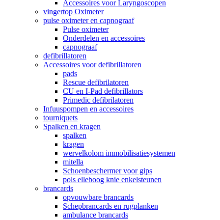
Accessoires voor Laryngoscopen
vingertop Oximeter
pulse oximeter en capnograaf
Pulse oximeter
Onderdelen en accessoires
capnograaf
defibrillatoren
Accessoires voor defibrillatoren
pads
Rescue defibrilatoren
CU en I-Pad defibrillators
Primedic defibrilatoren
Infuuspompen en accessoires
tourniquets
Spalken en kragen
spalken
kragen
wervelkolom immobilisatiesystemen
mitella
Schoenbeschermer voor gips
pols elleboog knie enkelsteunen
brancards
opvouwbare brancards
Schepbrancards en rugplanken
ambulance brancards