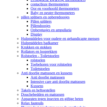
contactloze thermometers
Oor en voorhoofd thermometers
Baby en peuter thermometers
pillen splitsers en opbergdoosjes
Pillen splitters
Pillendoosjes
Opbergtasjes en ampullaria
Display
Hulpmiddelen voor oudere en gehandicapte mensen
Hulpmiddelen badkamer
Krukken en stokken
Rollators en looprekken
Rolstoelen - Toiletstoelen
rolstoelen
Toebehoren voor rolstoelen
Toiletstoelen
Anti doorlig matrassen en kussens
Anti doorlig matrassen
Intensive care anti doorlig matrassen
Kussens
Takels en heftoestellen
Douchebedden en matrassen
Apparaten tegen insecten en giftige beten
Relax fauteuils