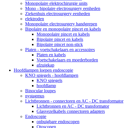
Monopolaire elektrochirurgie units
Mono - bipolaire electrosurgery eenheden
Ziekenhuis electrosurgery eenheden
elektroden
Monopolaire electrosurgery handgrepen
Bipolaire en monopolaire pincet en kabels
Monopolaire pincet en kabels
Bipolaire pincet en kabels
Bipolaire pincet non-stick
Platen - voetschakelaars en accessoires
Platen en kabels
Voetschakelaars en moederborden
afzuigkap
Hoofdlampen loepen endoscopie
KNO spiegels - hoofdlampen
KNO spiegels
hoofdlamp
Binocular loupes
nystagmus
Lichtbronnen - connectoren en AC - DC transformator
Lichtbronnen en AC - DC transformator
Glasvezelkabels connectoren adapters
Endoscopie
onbuigbare endoscopen
Otoscopen