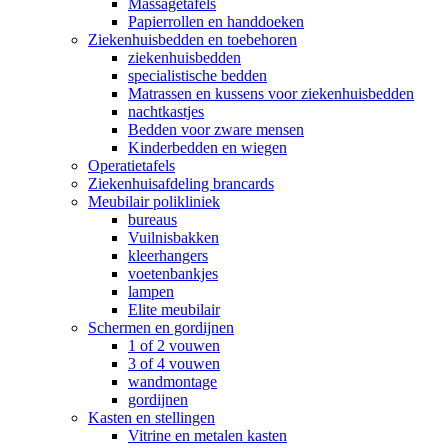
Massagetafels
Papierrollen en handdoeken
Ziekenhuisbedden en toebehoren
ziekenhuisbedden
specialistische bedden
Matrassen en kussens voor ziekenhuisbedden
nachtkastjes
Bedden voor zware mensen
Kinderbedden en wiegen
Operatietafels
Ziekenhuisafdeling brancards
Meubilair polikliniek
bureaus
Vuilnisbakken
kleerhangers
voetenbankjes
lampen
Elite meubilair
Schermen en gordijnen
1 of 2 vouwen
3 of 4 vouwen
wandmontage
gordijnen
Kasten en stellingen
Vitrine en metalen kasten