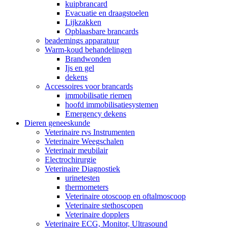
kuipbrancard
Evacuatie en draagstoelen
Lijkzakken
Opblaasbare brancards
beademings apparatuur
Warm-koud behandelingen
Brandwonden
Ijs en gel
dekens
Accessoires voor brancards
immobilisatie riemen
hoofd immobilisatiesystemen
Emergency dekens
Dieren geneeskunde
Veterinaire rvs Instrumenten
Veterinaire Weegschalen
Veterinair meubilair
Electrochirurgie
Veterinaire Diagnostiek
urinetesten
thermometers
Veterinaire otoscoop en oftalmoscoop
Veterinaire stethoscopen
Veterinaire dopplers
Veterinaire ECG, Monitor, Ultrasound