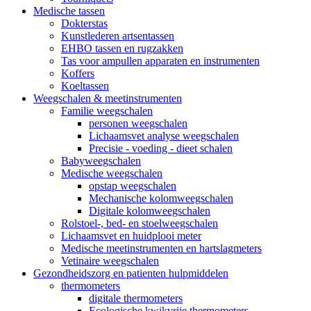
Medische tassen
Dokterstas
Kunstlederen artsentassen
EHBO tassen en rugzakken
Tas voor ampullen apparaten en instrumenten
Koffers
Koeltassen
Weegschalen & meetinstrumenten
Familie weegschalen
personen weegschalen
Lichaamsvet analyse weegschalen
Precisie - voeding - dieet schalen
Babyweegschalen
Medische weegschalen
opstap weegschalen
Mechanische kolomweegschalen
Digitale kolomweegschalen
Rolstoel-, bed- en stoelweegschalen
Lichaamsvet en huidplooi meter
Medische meetinstrumenten en hartslagmeters
Vetinaire weegschalen
Gezondheidszorg en patienten hulpmiddelen
thermometers
digitale thermometers
Ecologische kwikvrije thermometers