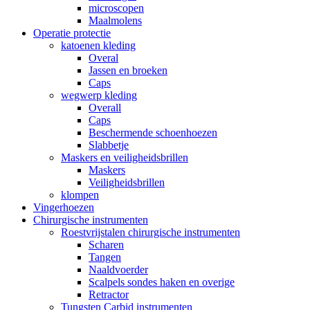
microscopen
Maalmolens
Operatie protectie
katoenen kleding
Overal
Jassen en broeken
Caps
wegwerp kleding
Overall
Caps
Beschermende schoenhoezen
Slabbetje
Maskers en veiligheidsbrillen
Maskers
Veiligheidsbrillen
klompen
Vingerhoezen
Chirurgische instrumenten
Roestvrijstalen chirurgische instrumenten
Scharen
Tangen
Naaldvoerder
Scalpels sondes haken en overige
Retractor
Tungsten Carbid instrumenten