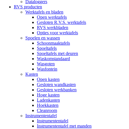
Dataloggers
RVS producten
Werktafels en bladen
Open werktafels
Gesloten R.V.S. werktafels
RVS werkbladen
Opties voor werktafels
Spoelen en wassen
Schoonmaaktafels
Spoeltafels
Spoeltafels met deuren
Waskomstandaard
Wasgoten
Wasfontein
Kasten
Open kasten
Gesloten wandkasten
Gesloten werkbanken
Hoge kasten
Ladenkasten
Hoekkasten
Cleanroom
Instrumententafel
Instrumententafel
Instrumententafel met manden