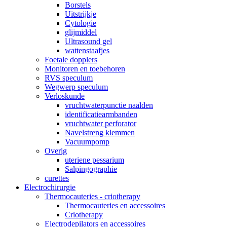
Borstels
Uitstrijkje
Cytologie
glijmiddel
Ultrasound gel
wattenstaafjes
Foetale dopplers
Monitoren en toebehoren
RVS speculum
Wegwerp speculum
Verloskunde
vruchtwaterpunctie naalden
identificatiearmbanden
vruchtwater perforator
Navelstreng klemmen
Vacuumpomp
Overig
uteriene pessarium
Salpingographie
curettes
Electrochirurgie
Thermocauteries - criotherapy
Thermocauteries en accessoires
Criotherapy
Electrodepilators en accessoires