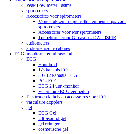
Peak flow meter - astma
spirometers
Accessoires voor spirometers
Mondstukken - papierrollen en neus clips voor
spirometers
Accessoires voor Mir spirometers
Toebehoren voor Gimaspir - DATOSPIR
audiometers
audiometrische cabines
ECG, monitoren en ultrasound
ECG
Handheld
1-3 kanaals ECG
3-6-12 kanaals ECG
PC - ECG
ECG 24 uur -monitor
Veterinaire ECG eenheden
Elektroden kabels en accessoires voor ECG
vasculaire dopplers
gel
ECG Gel
Ultrasound gel
gel reinigers
cosmetische gel