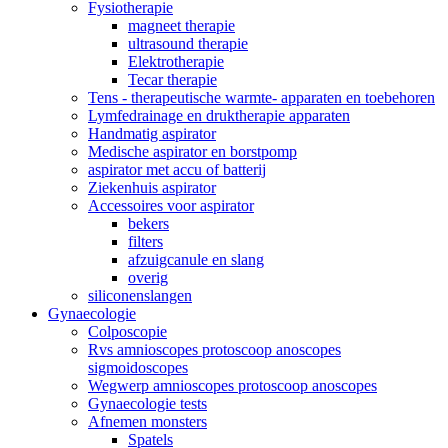
Fysiotherapie
magneet therapie
ultrasound therapie
Elektrotherapie
Tecar therapie
Tens - therapeutische warmte- apparaten en toebehoren
Lymfedrainage en druktherapie apparaten
Handmatig aspirator
Medische aspirator en borstpomp
aspirator met accu of batterij
Ziekenhuis aspirator
Accessoires voor aspirator
bekers
filters
afzuigcanule en slang
overig
siliconenslangen
Gynaecologie
Colposcopie
Rvs amnioscopes protoscoop anoscopes
sigmoidoscopes
Wegwerp amnioscopes protoscoop anoscopes
Gynaecologie tests
Afnemen monsters
Spatels