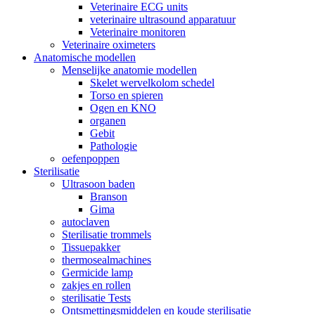
Veterinaire ECG units
veterinaire ultrasound apparatuur
Veterinaire monitoren
Veterinaire oximeters
Anatomische modellen
Menselijke anatomie modellen
Skelet wervelkolom schedel
Torso en spieren
Ogen en KNO
organen
Gebit
Pathologie
oefenpoppen
Sterilisatie
Ultrasoon baden
Branson
Gima
autoclaven
Sterilisatie trommels
Tissuepakker
thermosealmachines
Germicide lamp
zakjes en rollen
sterilisatie Tests
Ontsmettingsmiddelen en koude sterilisatie