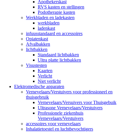
Apothekerskast
RVS kasten en stellingen
Podotherapie kasten
Werkbladen en ladekasten
werkbladen
ladenkast
infuusstandaard en accessoires
Opiatenkast
Afvalbakken
lichtbakken
Standaard lichtbakken
Ultra platte lichtbakken
Visustesten
Kaarten
Verlicht
Niet verlicht
Elektromedische apparaten
Vernevelaars/Verstuivers voor professioneel en
thuisgebruik
Vernevelaars/Versuivers voor Thuisgebuik
Ultrasone Vernevelaars/Verstuivers
Professionele ziekenhuis
Vernevelaars/Verstuivers
accessoires voor vernevelaars
Inhalatietoestel en luchtbevochtigers