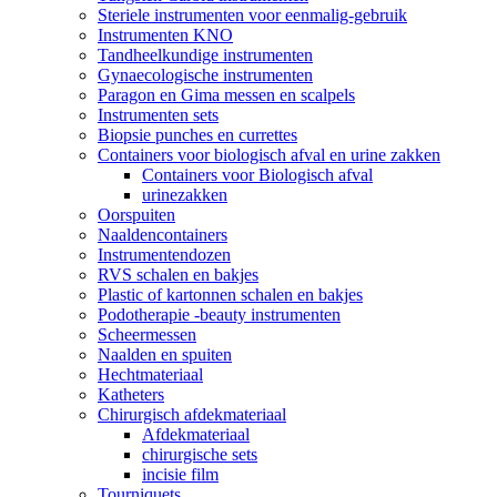
Steriele instrumenten voor eenmalig-gebruik
Instrumenten KNO
Tandheelkundige instrumenten
Gynaecologische instrumenten
Paragon en Gima messen en scalpels
Instrumenten sets
Biopsie punches en currettes
Containers voor biologisch afval en urine zakken
Containers voor Biologisch afval
urinezakken
Oorspuiten
Naaldencontainers
Instrumentendozen
RVS schalen en bakjes
Plastic of kartonnen schalen en bakjes
Podotherapie -beauty instrumenten
Scheermessen
Naalden en spuiten
Hechtmateriaal
Katheters
Chirurgisch afdekmateriaal
Afdekmateriaal
chirurgische sets
incisie film
Tourniquets