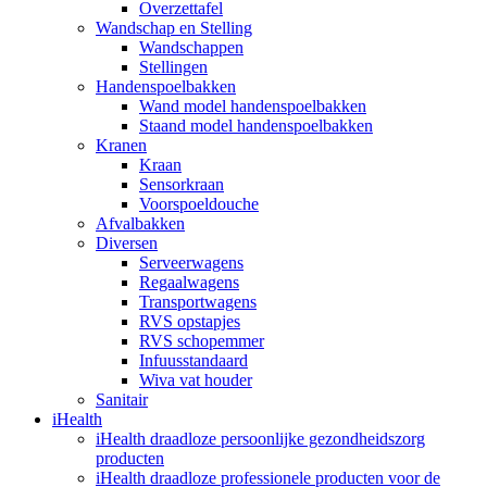
Overzettafel
Wandschap en Stelling
Wandschappen
Stellingen
Handenspoelbakken
Wand model handenspoelbakken
Staand model handenspoelbakken
Kranen
Kraan
Sensorkraan
Voorspoeldouche
Afvalbakken
Diversen
Serveerwagens
Regaalwagens
Transportwagens
RVS opstapjes
RVS schopemmer
Infuusstandaard
Wiva vat houder
Sanitair
iHealth
iHealth draadloze persoonlijke gezondheidszorg
producten
iHealth draadloze professionele producten voor de