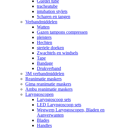
Guedel tube
tracheatube
intubation stylets
Scharen en tangen
Verbandmiddelen
Watten
Gazen tampons compressen
pleisters
Hechten
steriele doeken
Zwachtels en windsels
Tape
Bandage
Drukverband
3M verbandmiddelen
Reanimatie maskers
Gima reanimatie maskers
Ambu reanimatie maskers
Laryngoscopen
Laryngoscoop sets
LED Laryngoscoop sets
Wegwerp Laryngoscopen, Bladen en
Aanverwanten
Blades
Handles