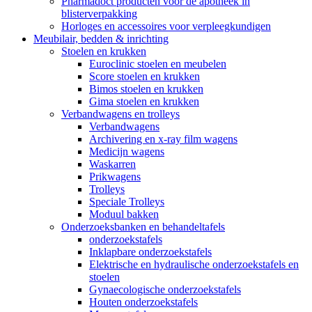
Pharmadoct producten voor de apotheek in
blisterverpakking
Horloges en accessoires voor verpleegkundigen
Meubilair, bedden & inrichting
Stoelen en krukken
Euroclinic stoelen en meubelen
Score stoelen en krukken
Bimos stoelen en krukken
Gima stoelen en krukken
Verbandwagens en trolleys
Verbandwagens
Archivering en x-ray film wagens
Medicijn wagens
Waskarren
Prikwagens
Trolleys
Speciale Trolleys
Moduul bakken
Onderzoeksbanken en behandeltafels
onderzoekstafels
Inklapbare onderzoekstafels
Elektrische en hydraulische onderzoekstafels en
stoelen
Gynaecologische onderzoekstafels
Houten onderzoekstafels