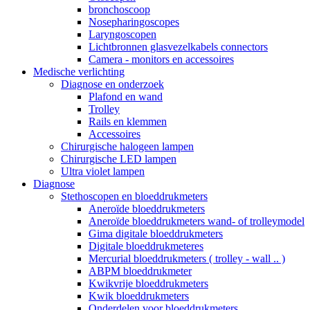
bronchoscoop
Nosepharingoscopes
Laryngoscopen
Lichtbronnen glasvezelkabels connectors
Camera - monitors en accessoires
Medische verlichting
Diagnose en onderzoek
Plafond en wand
Trolley
Rails en klemmen
Accessoires
Chirurgische halogeen lampen
Chirurgische LED lampen
Ultra violet lampen
Diagnose
Stethoscopen en bloeddrukmeters
Aneroïde bloeddrukmeters
Aneroïde bloeddrukmeters wand- of trolleymodel
Gima digitale bloeddrukmeters
Digitale bloeddrukmeteres
Mercurial bloeddrukmeters ( trolley - wall .. )
ABPM bloeddrukmeter
Kwikvrije bloeddrukmeters
Kwik bloeddrukmeters
Onderdelen voor bloeddrukmeters