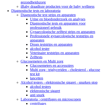
gezondheidszorg
iBaby draadloze producten voor de baby wellness
Diagnostische tests en laboratoria
Diagnostische test strips en apparaten
Urine en bloedonderzoek en analyses
Diagnostische tests en apparaten voor
professioneel gebruik
Gynaecologische zelftest strips en apparaten
Professionele gynaecologische teststrips en
apparaten
Drugs teststrips en apparaten
alcohol tester
Veterinaire teststrips en apparaten
Zelftests
Glucosemeters en Multi zorg
Glucosemeters en accessoires
Multi zorg : triglyceriden - cholesterol - glucose
test kit
lancetten
Alcohol testers - elektronische sigaret - snurken stop
alcohol testers
elektronische sigaret
anti snurk
Laboratoria : centrifuges en microscopen
centrifuges