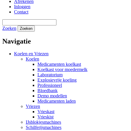
Afrekenen
Inloggen
Contact
Zoeken
Zoeken
Navigatie
Koelen en Vriezen
Koelen
Medicamenten koelkast
Koelkast voor moedermelk
Laboratorium
Explosievrije koeling
Professioneel
Bloedbank
Demo modellen
Medicamenten laden
Vriezen
Vrieskast
Vrieskist
IJsblokjesmachines
Schilferijsmachines