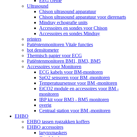
EEG crème
Ultrasound
Chison ultrasound apparatuur
Chison ultrasound apparatuur voor dierenarts
Mindray echografie units
Accessoires en sondes voor Chison
Accessoires en sondes Mindray
printers
Patiëntenmonitoren Vitale functies
bot densitometer
Thermisch papier voor ECG
Patiëntenmonitoren BM1, BM3, BM5
Accessoires voor Monitoren
ECG kabels voor BM-monitoren
SpO2 sensoren voor BM -monitoren
Temperatuursensor voor BM -monitoren
EtCO2 module en accessoires voor BM -
monitoren
IBP kit voor BM3 - BM5 monitoren
overig
Centraal station voor BM -monitoren
EHBO
EHBO tassen rugzakken koffers
EHBO accessoires
larynxmaskers