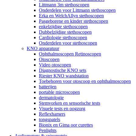
Littmann 3m stethoscopen
Onderdelen voor Littmann stethoscopen
Erka en WelchAllyn stethoscopen
Pasgeborene en kinder stethoscopen
enkelzijdige stethoscopen
Dubbelzijdige stethoscopen
Cardiologie stethoscopen
Onderdelen voor stethoscopen
KNO apparatuur
Ophthalmoscopen Retinoscopen
Otoscopen
Video otoscopen
Diagnostische KNO sets
Riester KNO wandstation
Toebehoren voor otoscoop en ophthalmoscopen
batterijen
portable microscopen
dermatologie
Stemvorken en sensorische tests
Visuele tests en oogzorg
Reflexhamers
tongspatels
Bionix en Gima oor curettes
Penlights
Audiometery & spirometrie