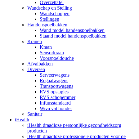
Overzettafel
Wandschap en Stelling
Wandschappen
Stellingen
Handenspoelbakken
Wand model handenspoelbakken
Staand model handenspoelbakken
Kranen
Kraan
Sensorkraan
Voorspoeldouche
Afvalbakken
Diversen
Serveerwagens
Regaalwagens
Transportwagens
RVS opstapjes
RVS schopemmer
Infuusstandaard
Wiva vat houder
Sanitair
iHealth
iHealth draadloze persoonlijke gezondheidszorg
producten
iHealth draadloze professionele producten voor de