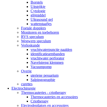
Borstels
Uitstrijkje
Cytologie
glijmiddel
Ultrasound gel
wattenstaafjes
Foetale dopplers
Monitoren en toebehoren
RVS speculum
Wegwerp speculum
Verloskunde
vruchtwaterpunctie naalden
identificatiearmbanden
vruchtwater perforator
Navelstreng klemmen
Vacuumpomp
Overig
uteriene pessarium
Salpingographie
curettes
Electrochirurgie
Thermocauteries - criotherapy
Thermocauteries en accessoires
Criotherapy
Electrodepilators en accessoires