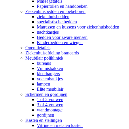
Massagetafels
Papierrollen en handdoeken
Ziekenhuisbedden en toebehoren
ziekenhuisbedden
specialistische bedden
Matrassen en kussens voor ziekenhuisbedden
nachtkastjes
Bedden voor zware mensen
Kinderbedden en wiegen
Operatietafels
Ziekenhuisafdeling brancards
Meubilair polikliniek
bureaus
Vuilnisbakken
kleerhangers
voetenbankjes
lampen
Elite meubilair
Schermen en gordijnen
1 of 2 vouwen
3 of 4 vouwen
wandmontage
gordijnen
Kasten en stellingen
Vitrine en metalen kasten