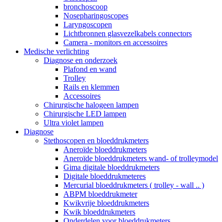
bronchoscoop
Nosepharingoscopes
Laryngoscopen
Lichtbronnen glasvezelkabels connectors
Camera - monitors en accessoires
Medische verlichting
Diagnose en onderzoek
Plafond en wand
Trolley
Rails en klemmen
Accessoires
Chirurgische halogeen lampen
Chirurgische LED lampen
Ultra violet lampen
Diagnose
Stethoscopen en bloeddrukmeters
Aneroïde bloeddrukmeters
Aneroïde bloeddrukmeters wand- of trolleymodel
Gima digitale bloeddrukmeters
Digitale bloeddrukmeteres
Mercurial bloeddrukmeters ( trolley - wall .. )
ABPM bloeddrukmeter
Kwikvrije bloeddrukmeters
Kwik bloeddrukmeters
Onderdelen voor bloeddrukmeters