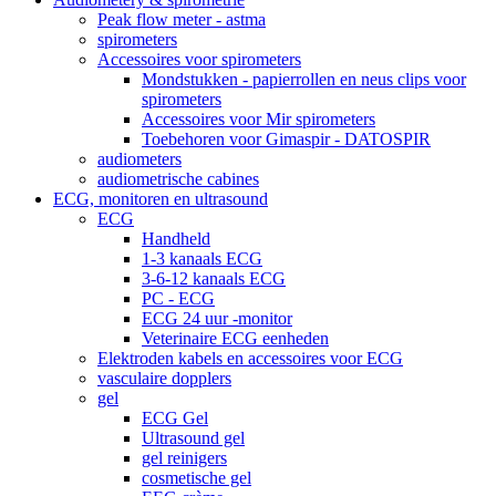
Peak flow meter - astma
spirometers
Accessoires voor spirometers
Mondstukken - papierrollen en neus clips voor
spirometers
Accessoires voor Mir spirometers
Toebehoren voor Gimaspir - DATOSPIR
audiometers
audiometrische cabines
ECG, monitoren en ultrasound
ECG
Handheld
1-3 kanaals ECG
3-6-12 kanaals ECG
PC - ECG
ECG 24 uur -monitor
Veterinaire ECG eenheden
Elektroden kabels en accessoires voor ECG
vasculaire dopplers
gel
ECG Gel
Ultrasound gel
gel reinigers
cosmetische gel