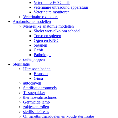
Veterinaire ECG units
veterinaire ultrasound apparatuur
Veterinaire monitoren
Veterinaire oximeters
Anatomische modellen
Menselijke anatomie modellen
Skelet wervelkolom schedel
Torso en spieren
Ogen en KNO
organen
Gebit
Pathologie
oefenpoppen
Sterilisatie
Ultrasoon baden
Branson
Gima
autoclaven
Sterilisatie trommels
Tissuepakker
thermosealmachines
Germicide lamp
zakjes en rollen
sterilisatie Tests
Ontsmettingsmiddelen en koude sterilisatie