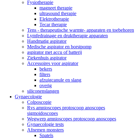
Fysiotherapie
magneet therapie
ultrasound therapie
Elektrotherapie
Tecar therapie
Tens - therapeutische warmte- apparaten en toebehoren
Lymfedrainage en druktherapie apparaten
Handmatig aspirator
Medische aspirator en borstpomp
aspirator met accu of batterij
Ziekenhuis aspirator
Accessoires voor aspirator
bekers
filters
afzuigcanule en slang
overig
siliconenslangen
Gynaecologie
Colposcopie
Rvs amnioscopes protoscoop anoscopes
sigmoidoscopes
Wegwerp amnioscopes protoscoop anoscopes
Gynaecologie tests
Afnemen monsters
Spatels