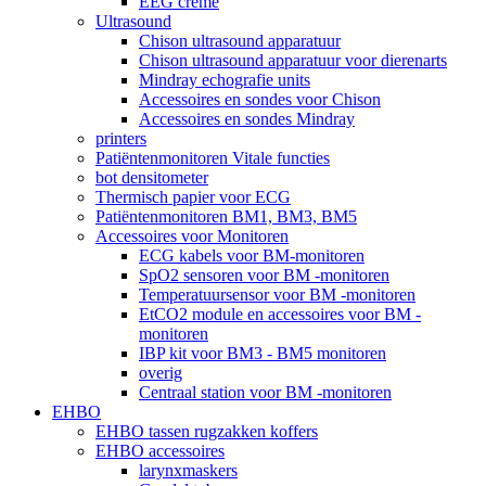
EEG crème
Ultrasound
Chison ultrasound apparatuur
Chison ultrasound apparatuur voor dierenarts
Mindray echografie units
Accessoires en sondes voor Chison
Accessoires en sondes Mindray
printers
Patiëntenmonitoren Vitale functies
bot densitometer
Thermisch papier voor ECG
Patiëntenmonitoren BM1, BM3, BM5
Accessoires voor Monitoren
ECG kabels voor BM-monitoren
SpO2 sensoren voor BM -monitoren
Temperatuursensor voor BM -monitoren
EtCO2 module en accessoires voor BM -
monitoren
IBP kit voor BM3 - BM5 monitoren
overig
Centraal station voor BM -monitoren
EHBO
EHBO tassen rugzakken koffers
EHBO accessoires
larynxmaskers