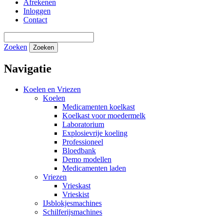
Afrekenen
Inloggen
Contact
Zoeken
Zoeken
Navigatie
Koelen en Vriezen
Koelen
Medicamenten koelkast
Koelkast voor moedermelk
Laboratorium
Explosievrije koeling
Professioneel
Bloedbank
Demo modellen
Medicamenten laden
Vriezen
Vrieskast
Vrieskist
IJsblokjesmachines
Schilferijsmachines