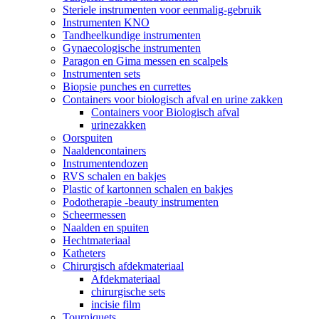
Steriele instrumenten voor eenmalig-gebruik
Instrumenten KNO
Tandheelkundige instrumenten
Gynaecologische instrumenten
Paragon en Gima messen en scalpels
Instrumenten sets
Biopsie punches en currettes
Containers voor biologisch afval en urine zakken
Containers voor Biologisch afval
urinezakken
Oorspuiten
Naaldencontainers
Instrumentendozen
RVS schalen en bakjes
Plastic of kartonnen schalen en bakjes
Podotherapie -beauty instrumenten
Scheermessen
Naalden en spuiten
Hechtmateriaal
Katheters
Chirurgisch afdekmateriaal
Afdekmateriaal
chirurgische sets
incisie film
Tourniquets