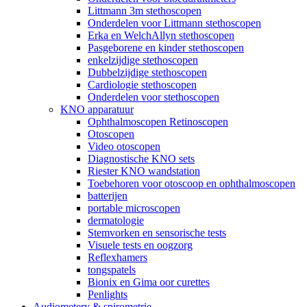
Littmann 3m stethoscopen
Onderdelen voor Littmann stethoscopen
Erka en WelchAllyn stethoscopen
Pasgeborene en kinder stethoscopen
enkelzijdige stethoscopen
Dubbelzijdige stethoscopen
Cardiologie stethoscopen
Onderdelen voor stethoscopen
KNO apparatuur
Ophthalmoscopen Retinoscopen
Otoscopen
Video otoscopen
Diagnostische KNO sets
Riester KNO wandstation
Toebehoren voor otoscoop en ophthalmoscopen
batterijen
portable microscopen
dermatologie
Stemvorken en sensorische tests
Visuele tests en oogzorg
Reflexhamers
tongspatels
Bionix en Gima oor curettes
Penlights
Audiometery & spirometrie