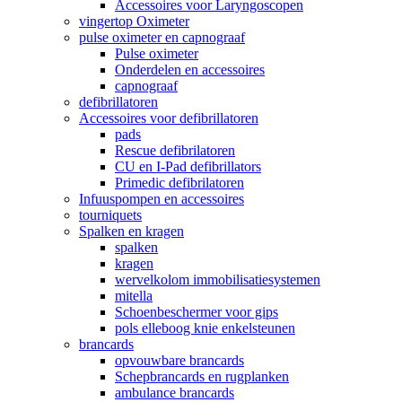
Accessoires voor Laryngoscopen
vingertop Oximeter
pulse oximeter en capnograaf
Pulse oximeter
Onderdelen en accessoires
capnograaf
defibrillatoren
Accessoires voor defibrillatoren
pads
Rescue defibrilatoren
CU en I-Pad defibrillators
Primedic defibrilatoren
Infuuspompen en accessoires
tourniquets
Spalken en kragen
spalken
kragen
wervelkolom immobilisatiesystemen
mitella
Schoenbeschermer voor gips
pols elleboog knie enkelsteunen
brancards
opvouwbare brancards
Schepbrancards en rugplanken
ambulance brancards