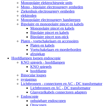
Monopolaire elektrochirurgie units
Mono - bipolaire electrosurgery eenheden
Ziekenhuis electrosurgery eenheden
elektroden
Monopolaire electrosurgery handgrepen
Bipolaire en monopolaire pincet en kabels
Monopolaire pincet en kabels
Bipolaire pincet en kabels
Bipolaire pincet non-stick
Platen - voetschakelaars en accessoires
Platen en kabels
Voetschakelaars en moederborden
afzuigkap
Hoofdlampen loepen endoscopie
KNO spiegels - hoofdlampen
KNO spiegels
hoofdlamp
Binocular loupes
nystagmus
Lichtbronnen - connectoren en AC - DC transformator
Lichtbronnen en AC - DC transformator
Glasvezelkabels connectoren adapters
Endoscopie
onbuigbare endoscopen
Otoscopen