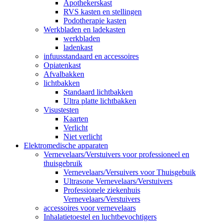
Apothekerskast
RVS kasten en stellingen
Podotherapie kasten
Werkbladen en ladekasten
werkbladen
ladenkast
infuusstandaard en accessoires
Opiatenkast
Afvalbakken
lichtbakken
Standaard lichtbakken
Ultra platte lichtbakken
Visustesten
Kaarten
Verlicht
Niet verlicht
Elektromedische apparaten
Vernevelaars/Verstuivers voor professioneel en
thuisgebruik
Vernevelaars/Versuivers voor Thuisgebuik
Ultrasone Vernevelaars/Verstuivers
Professionele ziekenhuis
Vernevelaars/Verstuivers
accessoires voor vernevelaars
Inhalatietoestel en luchtbevochtigers