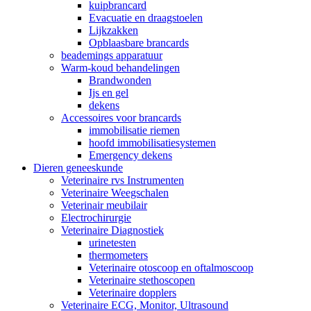
kuipbrancard
Evacuatie en draagstoelen
Lijkzakken
Opblaasbare brancards
beademings apparatuur
Warm-koud behandelingen
Brandwonden
Ijs en gel
dekens
Accessoires voor brancards
immobilisatie riemen
hoofd immobilisatiesystemen
Emergency dekens
Dieren geneeskunde
Veterinaire rvs Instrumenten
Veterinaire Weegschalen
Veterinair meubilair
Electrochirurgie
Veterinaire Diagnostiek
urinetesten
thermometers
Veterinaire otoscoop en oftalmoscoop
Veterinaire stethoscopen
Veterinaire dopplers
Veterinaire ECG, Monitor, Ultrasound