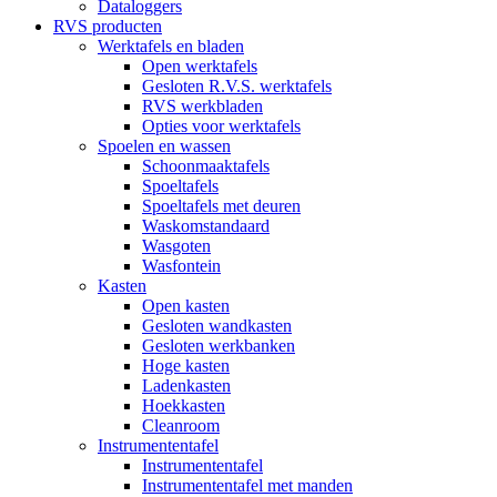
Dataloggers
RVS producten
Werktafels en bladen
Open werktafels
Gesloten R.V.S. werktafels
RVS werkbladen
Opties voor werktafels
Spoelen en wassen
Schoonmaaktafels
Spoeltafels
Spoeltafels met deuren
Waskomstandaard
Wasgoten
Wasfontein
Kasten
Open kasten
Gesloten wandkasten
Gesloten werkbanken
Hoge kasten
Ladenkasten
Hoekkasten
Cleanroom
Instrumententafel
Instrumententafel
Instrumententafel met manden