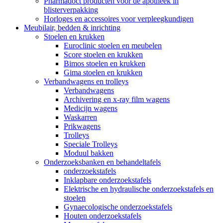
Pharmadoct producten voor de apotheek in
blisterverpakking
Horloges en accessoires voor verpleegkundigen
Meubilair, bedden & inrichting
Stoelen en krukken
Euroclinic stoelen en meubelen
Score stoelen en krukken
Bimos stoelen en krukken
Gima stoelen en krukken
Verbandwagens en trolleys
Verbandwagens
Archivering en x-ray film wagens
Medicijn wagens
Waskarren
Prikwagens
Trolleys
Speciale Trolleys
Moduul bakken
Onderzoeksbanken en behandeltafels
onderzoekstafels
Inklapbare onderzoekstafels
Elektrische en hydraulische onderzoekstafels en
stoelen
Gynaecologische onderzoekstafels
Houten onderzoekstafels