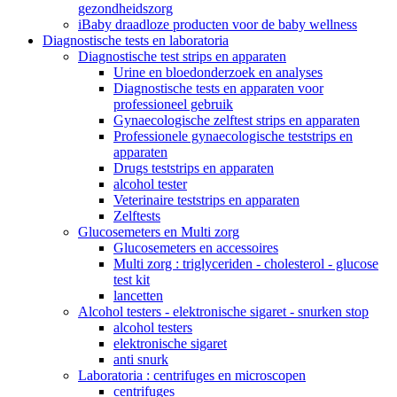
gezondheidszorg
iBaby draadloze producten voor de baby wellness
Diagnostische tests en laboratoria
Diagnostische test strips en apparaten
Urine en bloedonderzoek en analyses
Diagnostische tests en apparaten voor
professioneel gebruik
Gynaecologische zelftest strips en apparaten
Professionele gynaecologische teststrips en
apparaten
Drugs teststrips en apparaten
alcohol tester
Veterinaire teststrips en apparaten
Zelftests
Glucosemeters en Multi zorg
Glucosemeters en accessoires
Multi zorg : triglyceriden - cholesterol - glucose
test kit
lancetten
Alcohol testers - elektronische sigaret - snurken stop
alcohol testers
elektronische sigaret
anti snurk
Laboratoria : centrifuges en microscopen
centrifuges