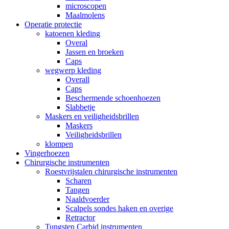
microscopen
Maalmolens
Operatie protectie
katoenen kleding
Overal
Jassen en broeken
Caps
wegwerp kleding
Overall
Caps
Beschermende schoenhoezen
Slabbetje
Maskers en veiligheidsbrillen
Maskers
Veiligheidsbrillen
klompen
Vingerhoezen
Chirurgische instrumenten
Roestvrijstalen chirurgische instrumenten
Scharen
Tangen
Naaldvoerder
Scalpels sondes haken en overige
Retractor
Tungsten Carbid instrumenten