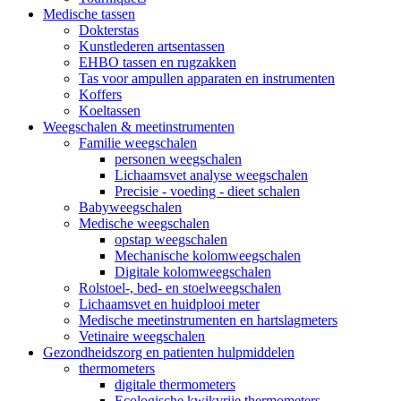
Medische tassen
Dokterstas
Kunstlederen artsentassen
EHBO tassen en rugzakken
Tas voor ampullen apparaten en instrumenten
Koffers
Koeltassen
Weegschalen & meetinstrumenten
Familie weegschalen
personen weegschalen
Lichaamsvet analyse weegschalen
Precisie - voeding - dieet schalen
Babyweegschalen
Medische weegschalen
opstap weegschalen
Mechanische kolomweegschalen
Digitale kolomweegschalen
Rolstoel-, bed- en stoelweegschalen
Lichaamsvet en huidplooi meter
Medische meetinstrumenten en hartslagmeters
Vetinaire weegschalen
Gezondheidszorg en patienten hulpmiddelen
thermometers
digitale thermometers
Ecologische kwikvrije thermometers