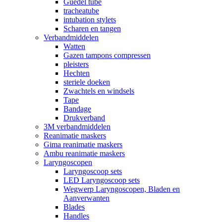
Guedel tube
tracheatube
intubation stylets
Scharen en tangen
Verbandmiddelen
Watten
Gazen tampons compressen
pleisters
Hechten
steriele doeken
Zwachtels en windsels
Tape
Bandage
Drukverband
3M verbandmiddelen
Reanimatie maskers
Gima reanimatie maskers
Ambu reanimatie maskers
Laryngoscopen
Laryngoscoop sets
LED Laryngoscoop sets
Wegwerp Laryngoscopen, Bladen en
Aanverwanten
Blades
Handles