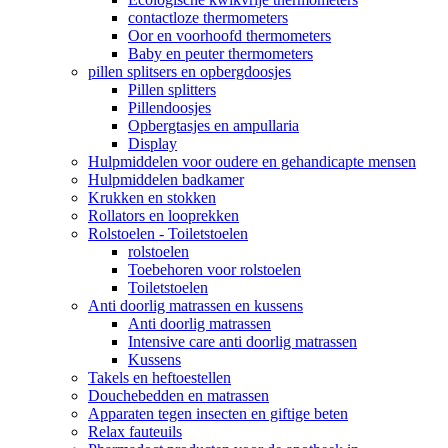
contactloze thermometers
Oor en voorhoofd thermometers
Baby en peuter thermometers
pillen splitsers en opbergdoosjes
Pillen splitters
Pillendoosjes
Opbergtasjes en ampullaria
Display
Hulpmiddelen voor oudere en gehandicapte mensen
Hulpmiddelen badkamer
Krukken en stokken
Rollators en looprekken
Rolstoelen - Toiletstoelen
rolstoelen
Toebehoren voor rolstoelen
Toiletstoelen
Anti doorlig matrassen en kussens
Anti doorlig matrassen
Intensive care anti doorlig matrassen
Kussens
Takels en heftoestellen
Douchebedden en matrassen
Apparaten tegen insecten en giftige beten
Relax fauteuils