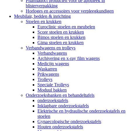
Pharmadoct producten voor de apotheek in
blisterverpakking
Horloges en accessoires voor verpleegkundigen
Meubilair, bedden & inrichting
Stoelen en krukken
Euroclinic stoelen en meubelen
Score stoelen en krukken
Bimos stoelen en krukken
Gima stoelen en krukken
Verbandwagens en trolleys
Verbandwagens
Archivering en x-ray film wagens
Medicijn wagens
Waskarren
Prikwagens
Trolleys
Speciale Trolleys
Moduul bakken
Onderzoeksbanken en behandeltafels
onderzoekstafels
Inklapbare onderzoekstafels
Elektrische en hydraulische onderzoekstafels en
stoelen
Gynaecologische onderzoekstafels
Houten onderzoekstafels