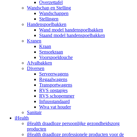
Overzettafel
Wandschap en Stelling
Wandschappen
Stellingen
Handenspoelbakken
Wand model handenspoelbakken
Staand model handenspoelbakken
Kranen
Kraan
Sensorkraan
Voorspoeldouche
Afvalbakken
Diversen
Serveerwagens
Regaalwagens
Transportwagens
RVS opstapjes
RVS schopemmer
Infuusstandaard
Wiva vat houder
Sanitair
iHealth
iHealth draadloze persoonlijke gezondheidszorg
producten
iHealth draadloze professionele producten voor de