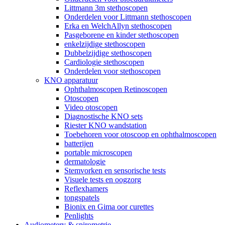
Littmann 3m stethoscopen
Onderdelen voor Littmann stethoscopen
Erka en WelchAllyn stethoscopen
Pasgeborene en kinder stethoscopen
enkelzijdige stethoscopen
Dubbelzijdige stethoscopen
Cardiologie stethoscopen
Onderdelen voor stethoscopen
KNO apparatuur
Ophthalmoscopen Retinoscopen
Otoscopen
Video otoscopen
Diagnostische KNO sets
Riester KNO wandstation
Toebehoren voor otoscoop en ophthalmoscopen
batterijen
portable microscopen
dermatologie
Stemvorken en sensorische tests
Visuele tests en oogzorg
Reflexhamers
tongspatels
Bionix en Gima oor curettes
Penlights
Audiometery & spirometrie