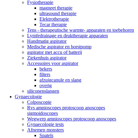
Fysiotherapie
magneet therapie
ultrasound therapie
Elektrotherapie
Tecar therapie
Tens - therapeutische warmte- apparaten en toebehoren
Lymfedrainage en druktherapie apparaten
Handmatig aspirator
Medische aspirator en borstpomp
aspirator met accu of batterij
Ziekenhuis aspirator
Accessoires voor aspirator
bekers
filters
afzuigcanule en slang
overig
siliconenslangen
Gynaecologie
Colposcopie
Rvs amnioscopes protoscoop anoscopes
sigmoidoscopes
Wegwerp amnioscopes protoscoop anoscopes
Gynaecologie tests
Afnemen monsters
Spatels