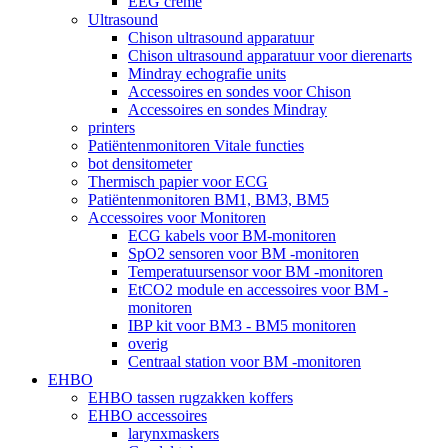
EEG crème
Ultrasound
Chison ultrasound apparatuur
Chison ultrasound apparatuur voor dierenarts
Mindray echografie units
Accessoires en sondes voor Chison
Accessoires en sondes Mindray
printers
Patiëntenmonitoren Vitale functies
bot densitometer
Thermisch papier voor ECG
Patiëntenmonitoren BM1, BM3, BM5
Accessoires voor Monitoren
ECG kabels voor BM-monitoren
SpO2 sensoren voor BM -monitoren
Temperatuursensor voor BM -monitoren
EtCO2 module en accessoires voor BM -
monitoren
IBP kit voor BM3 - BM5 monitoren
overig
Centraal station voor BM -monitoren
EHBO
EHBO tassen rugzakken koffers
EHBO accessoires
larynxmaskers