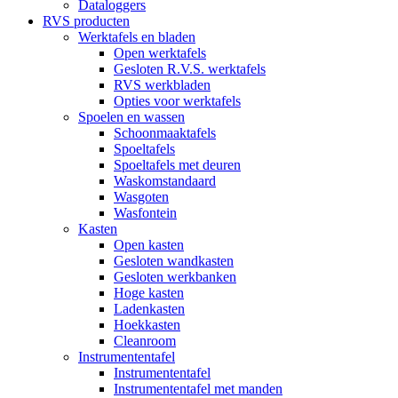
Dataloggers
RVS producten
Werktafels en bladen
Open werktafels
Gesloten R.V.S. werktafels
RVS werkbladen
Opties voor werktafels
Spoelen en wassen
Schoonmaaktafels
Spoeltafels
Spoeltafels met deuren
Waskomstandaard
Wasgoten
Wasfontein
Kasten
Open kasten
Gesloten wandkasten
Gesloten werkbanken
Hoge kasten
Ladenkasten
Hoekkasten
Cleanroom
Instrumententafel
Instrumententafel
Instrumententafel met manden