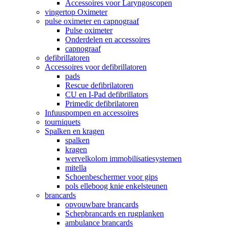
Accessoires voor Laryngoscopen
vingertop Oximeter
pulse oximeter en capnograaf
Pulse oximeter
Onderdelen en accessoires
capnograaf
defibrillatoren
Accessoires voor defibrillatoren
pads
Rescue defibrilatoren
CU en I-Pad defibrillators
Primedic defibrilatoren
Infuuspompen en accessoires
tourniquets
Spalken en kragen
spalken
kragen
wervelkolom immobilisatiesystemen
mitella
Schoenbeschermer voor gips
pols elleboog knie enkelsteunen
brancards
opvouwbare brancards
Schepbrancards en rugplanken
ambulance brancards