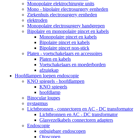
Monopolaire elektrochirurgie units
Mono - bipolaire electrosurgery eenheden
Ziekenhuis electrosurgery eenheden
elektroden
Monopolaire electrosurgery handgrepen
Bipolaire en monopolaire pincet en kabels
Monopolaire pincet en kabels
Bipolaire pincet en kabels
Bipolaire pincet non-stick
Platen - voetschakelaars en accessoires
Platen en kabels
Voetschakelaars en moederborden
afzuigkap
Hoofdlampen loepen endoscopie
KNO spiegels - hoofdlampen
KNO spiegels
hoofdlamp
Binocular loupes
nystagmus
Lichtbronnen - connectoren en AC - DC transformator
Lichtbronnen en AC - DC transformator
Glasvezelkabels connectoren adapters
Endoscopie
onbuigbare endoscopen
Otoscopen