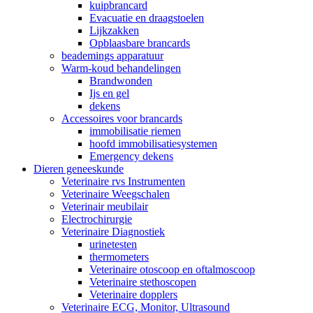
kuipbrancard
Evacuatie en draagstoelen
Lijkzakken
Opblaasbare brancards
beademings apparatuur
Warm-koud behandelingen
Brandwonden
Ijs en gel
dekens
Accessoires voor brancards
immobilisatie riemen
hoofd immobilisatiesystemen
Emergency dekens
Dieren geneeskunde
Veterinaire rvs Instrumenten
Veterinaire Weegschalen
Veterinair meubilair
Electrochirurgie
Veterinaire Diagnostiek
urinetesten
thermometers
Veterinaire otoscoop en oftalmoscoop
Veterinaire stethoscopen
Veterinaire dopplers
Veterinaire ECG, Monitor, Ultrasound