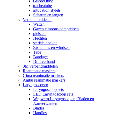
Guedel tube
tracheatube
intubation stylets
Scharen en tangen
Verbandmiddelen
Watten
Gazen tampons compressen
pleisters
Hechten
steriele doeken
Zwachtels en windsels
Tape
Bandage
Drukverband
3M verbandmiddelen
Reanimatie maskers
Gima reanimatie maskers
Ambu reanimatie maskers
Laryngoscopen
Laryngoscoop sets
LED Laryngoscoop sets
Wegwerp Laryngoscopen, Bladen en
Aanverwanten
Blades
Handles