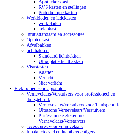
Apothekerskast
RVS kasten en stellingen
Podotherapie kasten
Werkbladen en ladekasten
werkbladen
ladenkast
infuusstandaard en accessoires
Opiatenkast
Afvalbakken
lichtbakken
Standaard lichtbakken
Ultra platte lichtbakken
Visustesten
Kaarten
Verlicht
Niet verlicht
Elektromedische apparaten
Vernevelaars/Verstuivers voor professioneel en
thuisgebruik
Vernevelaars/Versuivers voor Thuisgebuik
Ultrasone Vernevelaars/Verstuivers
Professionele ziekenhuis
Vernevelaars/Verstuivers
accessoires voor vernevelaars
Inhalatietoestel en luchtbevochtigers