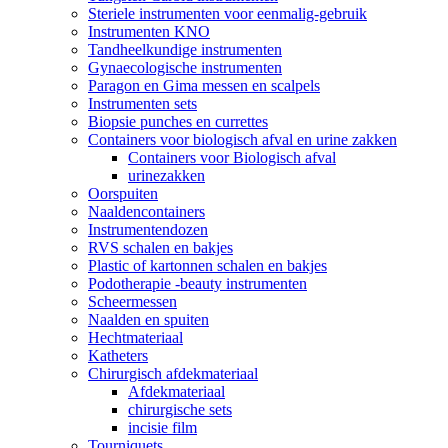
Steriele instrumenten voor eenmalig-gebruik
Instrumenten KNO
Tandheelkundige instrumenten
Gynaecologische instrumenten
Paragon en Gima messen en scalpels
Instrumenten sets
Biopsie punches en currettes
Containers voor biologisch afval en urine zakken
Containers voor Biologisch afval
urinezakken
Oorspuiten
Naaldencontainers
Instrumentendozen
RVS schalen en bakjes
Plastic of kartonnen schalen en bakjes
Podotherapie -beauty instrumenten
Scheermessen
Naalden en spuiten
Hechtmateriaal
Katheters
Chirurgisch afdekmateriaal
Afdekmateriaal
chirurgische sets
incisie film
Tourniquets