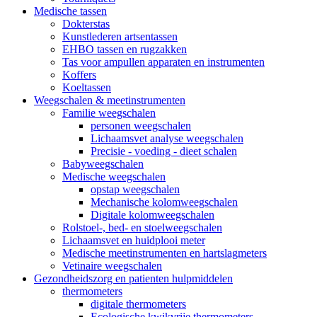
Medische tassen
Dokterstas
Kunstlederen artsentassen
EHBO tassen en rugzakken
Tas voor ampullen apparaten en instrumenten
Koffers
Koeltassen
Weegschalen & meetinstrumenten
Familie weegschalen
personen weegschalen
Lichaamsvet analyse weegschalen
Precisie - voeding - dieet schalen
Babyweegschalen
Medische weegschalen
opstap weegschalen
Mechanische kolomweegschalen
Digitale kolomweegschalen
Rolstoel-, bed- en stoelweegschalen
Lichaamsvet en huidplooi meter
Medische meetinstrumenten en hartslagmeters
Vetinaire weegschalen
Gezondheidszorg en patienten hulpmiddelen
thermometers
digitale thermometers
Ecologische kwikvrije thermometers