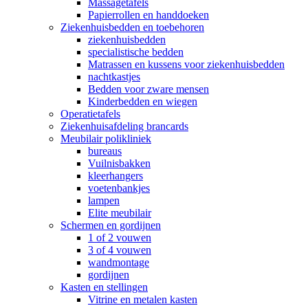
Massagetafels
Papierrollen en handdoeken
Ziekenhuisbedden en toebehoren
ziekenhuisbedden
specialistische bedden
Matrassen en kussens voor ziekenhuisbedden
nachtkastjes
Bedden voor zware mensen
Kinderbedden en wiegen
Operatietafels
Ziekenhuisafdeling brancards
Meubilair polikliniek
bureaus
Vuilnisbakken
kleerhangers
voetenbankjes
lampen
Elite meubilair
Schermen en gordijnen
1 of 2 vouwen
3 of 4 vouwen
wandmontage
gordijnen
Kasten en stellingen
Vitrine en metalen kasten