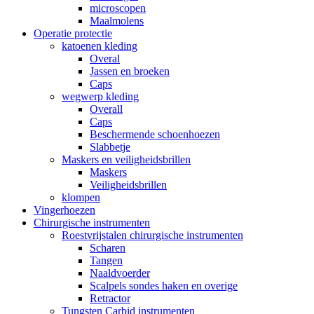
microscopen
Maalmolens
Operatie protectie
katoenen kleding
Overal
Jassen en broeken
Caps
wegwerp kleding
Overall
Caps
Beschermende schoenhoezen
Slabbetje
Maskers en veiligheidsbrillen
Maskers
Veiligheidsbrillen
klompen
Vingerhoezen
Chirurgische instrumenten
Roestvrijstalen chirurgische instrumenten
Scharen
Tangen
Naaldvoerder
Scalpels sondes haken en overige
Retractor
Tungsten Carbid instrumenten