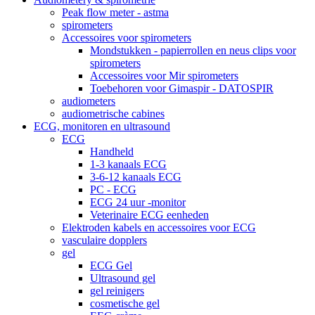
Peak flow meter - astma
spirometers
Accessoires voor spirometers
Mondstukken - papierrollen en neus clips voor
spirometers
Accessoires voor Mir spirometers
Toebehoren voor Gimaspir - DATOSPIR
audiometers
audiometrische cabines
ECG, monitoren en ultrasound
ECG
Handheld
1-3 kanaals ECG
3-6-12 kanaals ECG
PC - ECG
ECG 24 uur -monitor
Veterinaire ECG eenheden
Elektroden kabels en accessoires voor ECG
vasculaire dopplers
gel
ECG Gel
Ultrasound gel
gel reinigers
cosmetische gel