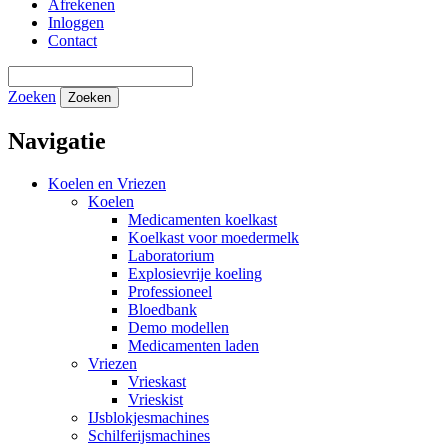
Afrekenen
Inloggen
Contact
Zoeken
Zoeken
Navigatie
Koelen en Vriezen
Koelen
Medicamenten koelkast
Koelkast voor moedermelk
Laboratorium
Explosievrije koeling
Professioneel
Bloedbank
Demo modellen
Medicamenten laden
Vriezen
Vrieskast
Vrieskist
IJsblokjesmachines
Schilferijsmachines