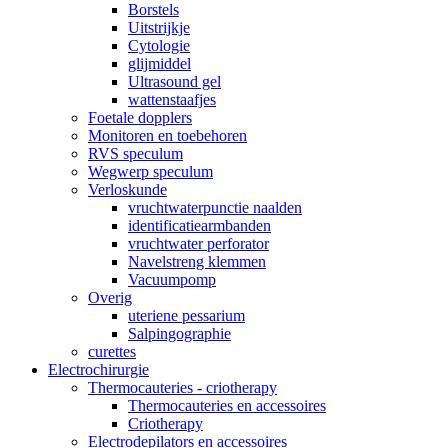
Borstels
Uitstrijkje
Cytologie
glijmiddel
Ultrasound gel
wattenstaafjes
Foetale dopplers
Monitoren en toebehoren
RVS speculum
Wegwerp speculum
Verloskunde
vruchtwaterpunctie naalden
identificatiearmbanden
vruchtwater perforator
Navelstreng klemmen
Vacuumpomp
Overig
uteriene pessarium
Salpingographie
curettes
Electrochirurgie
Thermocauteries - criotherapy
Thermocauteries en accessoires
Criotherapy
Electrodepilators en accessoires