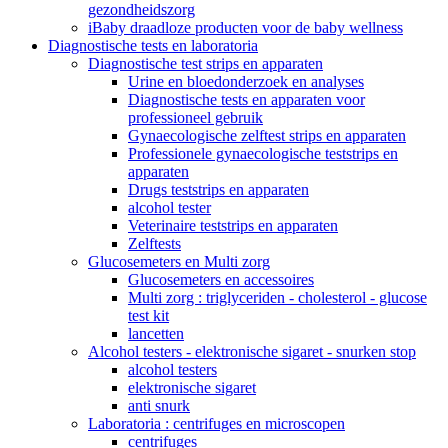
gezondheidszorg
iBaby draadloze producten voor de baby wellness
Diagnostische tests en laboratoria
Diagnostische test strips en apparaten
Urine en bloedonderzoek en analyses
Diagnostische tests en apparaten voor
professioneel gebruik
Gynaecologische zelftest strips en apparaten
Professionele gynaecologische teststrips en
apparaten
Drugs teststrips en apparaten
alcohol tester
Veterinaire teststrips en apparaten
Zelftests
Glucosemeters en Multi zorg
Glucosemeters en accessoires
Multi zorg : triglyceriden - cholesterol - glucose
test kit
lancetten
Alcohol testers - elektronische sigaret - snurken stop
alcohol testers
elektronische sigaret
anti snurk
Laboratoria : centrifuges en microscopen
centrifuges