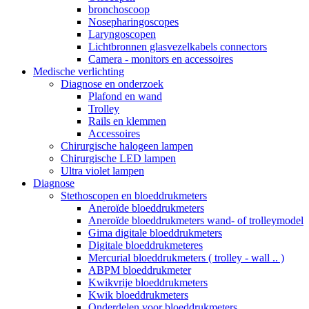
bronchoscoop
Nosepharingoscopes
Laryngoscopen
Lichtbronnen glasvezelkabels connectors
Camera - monitors en accessoires
Medische verlichting
Diagnose en onderzoek
Plafond en wand
Trolley
Rails en klemmen
Accessoires
Chirurgische halogeen lampen
Chirurgische LED lampen
Ultra violet lampen
Diagnose
Stethoscopen en bloeddrukmeters
Aneroïde bloeddrukmeters
Aneroïde bloeddrukmeters wand- of trolleymodel
Gima digitale bloeddrukmeters
Digitale bloeddrukmeteres
Mercurial bloeddrukmeters ( trolley - wall .. )
ABPM bloeddrukmeter
Kwikvrije bloeddrukmeters
Kwik bloeddrukmeters
Onderdelen voor bloeddrukmeters