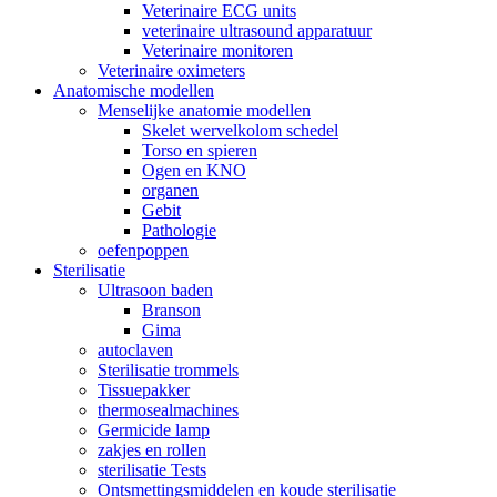
Veterinaire ECG units
veterinaire ultrasound apparatuur
Veterinaire monitoren
Veterinaire oximeters
Anatomische modellen
Menselijke anatomie modellen
Skelet wervelkolom schedel
Torso en spieren
Ogen en KNO
organen
Gebit
Pathologie
oefenpoppen
Sterilisatie
Ultrasoon baden
Branson
Gima
autoclaven
Sterilisatie trommels
Tissuepakker
thermosealmachines
Germicide lamp
zakjes en rollen
sterilisatie Tests
Ontsmettingsmiddelen en koude sterilisatie