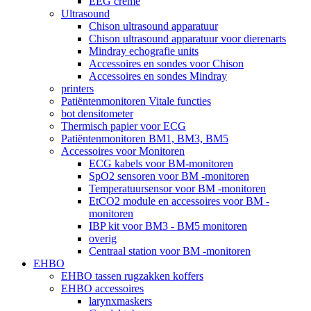
EEG crème
Ultrasound
Chison ultrasound apparatuur
Chison ultrasound apparatuur voor dierenarts
Mindray echografie units
Accessoires en sondes voor Chison
Accessoires en sondes Mindray
printers
Patiëntenmonitoren Vitale functies
bot densitometer
Thermisch papier voor ECG
Patiëntenmonitoren BM1, BM3, BM5
Accessoires voor Monitoren
ECG kabels voor BM-monitoren
SpO2 sensoren voor BM -monitoren
Temperatuursensor voor BM -monitoren
EtCO2 module en accessoires voor BM -
monitoren
IBP kit voor BM3 - BM5 monitoren
overig
Centraal station voor BM -monitoren
EHBO
EHBO tassen rugzakken koffers
EHBO accessoires
larynxmaskers