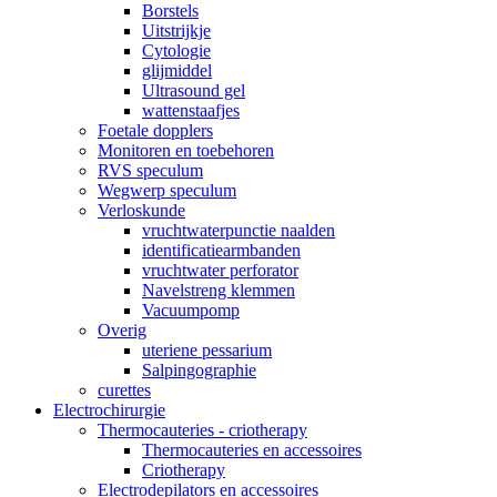
Borstels
Uitstrijkje
Cytologie
glijmiddel
Ultrasound gel
wattenstaafjes
Foetale dopplers
Monitoren en toebehoren
RVS speculum
Wegwerp speculum
Verloskunde
vruchtwaterpunctie naalden
identificatiearmbanden
vruchtwater perforator
Navelstreng klemmen
Vacuumpomp
Overig
uteriene pessarium
Salpingographie
curettes
Electrochirurgie
Thermocauteries - criotherapy
Thermocauteries en accessoires
Criotherapy
Electrodepilators en accessoires