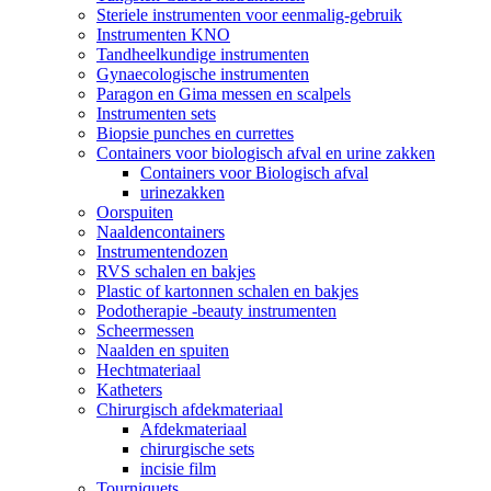
Steriele instrumenten voor eenmalig-gebruik
Instrumenten KNO
Tandheelkundige instrumenten
Gynaecologische instrumenten
Paragon en Gima messen en scalpels
Instrumenten sets
Biopsie punches en currettes
Containers voor biologisch afval en urine zakken
Containers voor Biologisch afval
urinezakken
Oorspuiten
Naaldencontainers
Instrumentendozen
RVS schalen en bakjes
Plastic of kartonnen schalen en bakjes
Podotherapie -beauty instrumenten
Scheermessen
Naalden en spuiten
Hechtmateriaal
Katheters
Chirurgisch afdekmateriaal
Afdekmateriaal
chirurgische sets
incisie film
Tourniquets