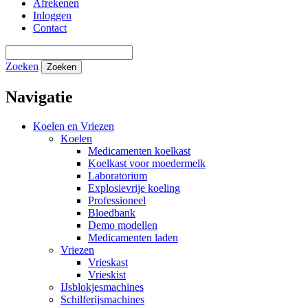
Afrekenen
Inloggen
Contact
Zoeken
Zoeken
Navigatie
Koelen en Vriezen
Koelen
Medicamenten koelkast
Koelkast voor moedermelk
Laboratorium
Explosievrije koeling
Professioneel
Bloedbank
Demo modellen
Medicamenten laden
Vriezen
Vrieskast
Vrieskist
IJsblokjesmachines
Schilferijsmachines