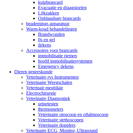
kuipbrancard
Evacuatie en draagstoelen
Lijkzakken
Opblaasbare brancards
beademings apparatuur
Warm-koud behandelingen
Brandwonden
Ijs en gel
dekens
Accessoires voor brancards
immobilisatie riemen
hoofd immobilisatiesystemen
Emergency dekens
Dieren geneeskunde
Veterinaire rvs Instrumenten
Veterinaire Weegschalen
Veterinair meubilair
Electrochirurgie
Veterinaire Diagnostiek
urinetesten
thermometers
Veterinaire otoscoop en oftalmoscoop
Veterinaire stethoscopen
Veterinaire dopplers
Veterinaire ECG, Monitor, Ultrasound