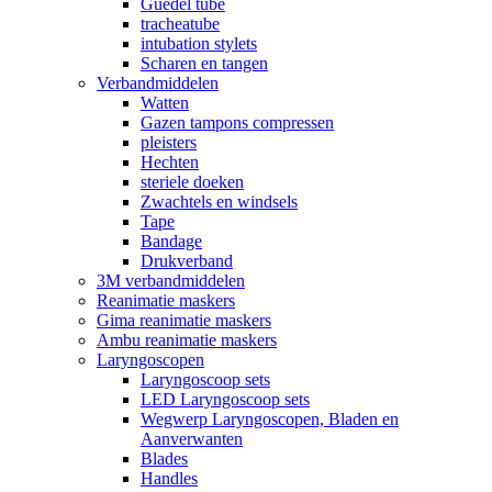
Guedel tube
tracheatube
intubation stylets
Scharen en tangen
Verbandmiddelen
Watten
Gazen tampons compressen
pleisters
Hechten
steriele doeken
Zwachtels en windsels
Tape
Bandage
Drukverband
3M verbandmiddelen
Reanimatie maskers
Gima reanimatie maskers
Ambu reanimatie maskers
Laryngoscopen
Laryngoscoop sets
LED Laryngoscoop sets
Wegwerp Laryngoscopen, Bladen en
Aanverwanten
Blades
Handles