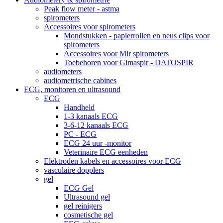
Peak flow meter - astma
spirometers
Accessoires voor spirometers
Mondstukken - papierrollen en neus clips voor
spirometers
Accessoires voor Mir spirometers
Toebehoren voor Gimaspir - DATOSPIR
audiometers
audiometrische cabines
ECG, monitoren en ultrasound
ECG
Handheld
1-3 kanaals ECG
3-6-12 kanaals ECG
PC - ECG
ECG 24 uur -monitor
Veterinaire ECG eenheden
Elektroden kabels en accessoires voor ECG
vasculaire dopplers
gel
ECG Gel
Ultrasound gel
gel reinigers
cosmetische gel