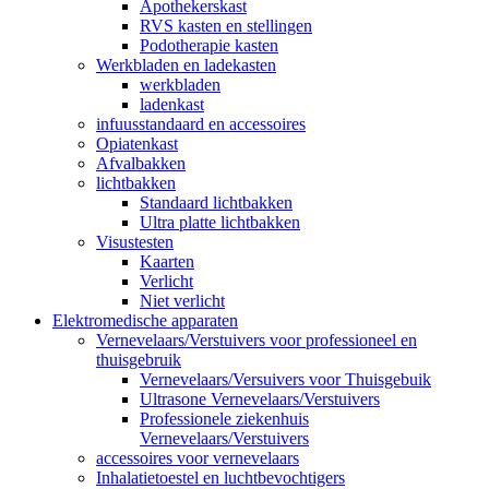
Apothekerskast
RVS kasten en stellingen
Podotherapie kasten
Werkbladen en ladekasten
werkbladen
ladenkast
infuusstandaard en accessoires
Opiatenkast
Afvalbakken
lichtbakken
Standaard lichtbakken
Ultra platte lichtbakken
Visustesten
Kaarten
Verlicht
Niet verlicht
Elektromedische apparaten
Vernevelaars/Verstuivers voor professioneel en
thuisgebruik
Vernevelaars/Versuivers voor Thuisgebuik
Ultrasone Vernevelaars/Verstuivers
Professionele ziekenhuis
Vernevelaars/Verstuivers
accessoires voor vernevelaars
Inhalatietoestel en luchtbevochtigers