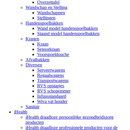
Overzettafel
Wandschap en Stelling
Wandschappen
Stellingen
Handenspoelbakken
Wand model handenspoelbakken
Staand model handenspoelbakken
Kranen
Kraan
Sensorkraan
Voorspoeldouche
Afvalbakken
Diversen
Serveerwagens
Regaalwagens
Transportwagens
RVS opstapjes
RVS schopemmer
Infuusstandaard
Wiva vat houder
Sanitair
iHealth
iHealth draadloze persoonlijke gezondheidszorg
producten
iHealth draadloze professionele producten voor de