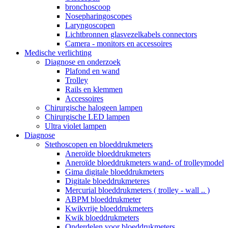
bronchoscoop
Nosepharingoscopes
Laryngoscopen
Lichtbronnen glasvezelkabels connectors
Camera - monitors en accessoires
Medische verlichting
Diagnose en onderzoek
Plafond en wand
Trolley
Rails en klemmen
Accessoires
Chirurgische halogeen lampen
Chirurgische LED lampen
Ultra violet lampen
Diagnose
Stethoscopen en bloeddrukmeters
Aneroïde bloeddrukmeters
Aneroïde bloeddrukmeters wand- of trolleymodel
Gima digitale bloeddrukmeters
Digitale bloeddrukmeteres
Mercurial bloeddrukmeters ( trolley - wall .. )
ABPM bloeddrukmeter
Kwikvrije bloeddrukmeters
Kwik bloeddrukmeters
Onderdelen voor bloeddrukmeters