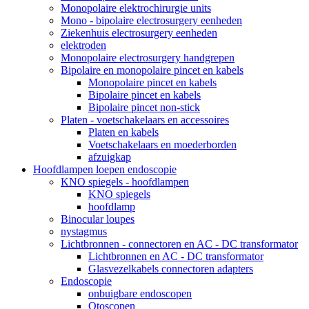
Monopolaire elektrochirurgie units
Mono - bipolaire electrosurgery eenheden
Ziekenhuis electrosurgery eenheden
elektroden
Monopolaire electrosurgery handgrepen
Bipolaire en monopolaire pincet en kabels
Monopolaire pincet en kabels
Bipolaire pincet en kabels
Bipolaire pincet non-stick
Platen - voetschakelaars en accessoires
Platen en kabels
Voetschakelaars en moederborden
afzuigkap
Hoofdlampen loepen endoscopie
KNO spiegels - hoofdlampen
KNO spiegels
hoofdlamp
Binocular loupes
nystagmus
Lichtbronnen - connectoren en AC - DC transformator
Lichtbronnen en AC - DC transformator
Glasvezelkabels connectoren adapters
Endoscopie
onbuigbare endoscopen
Otoscopen