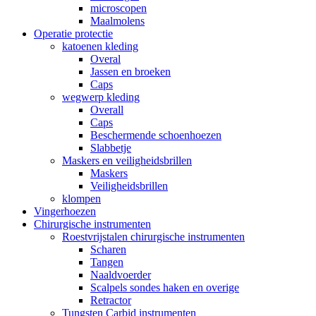
microscopen
Maalmolens
Operatie protectie
katoenen kleding
Overal
Jassen en broeken
Caps
wegwerp kleding
Overall
Caps
Beschermende schoenhoezen
Slabbetje
Maskers en veiligheidsbrillen
Maskers
Veiligheidsbrillen
klompen
Vingerhoezen
Chirurgische instrumenten
Roestvrijstalen chirurgische instrumenten
Scharen
Tangen
Naaldvoerder
Scalpels sondes haken en overige
Retractor
Tungsten Carbid instrumenten