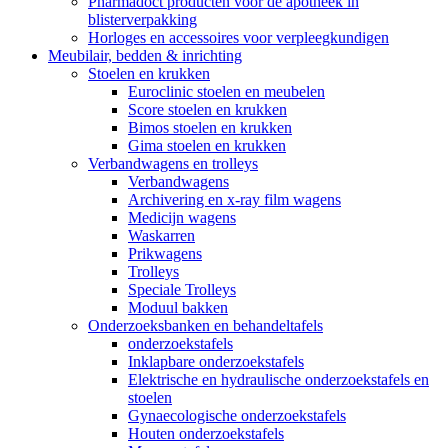
Pharmadoct producten voor de apotheek in
blisterverpakking
Horloges en accessoires voor verpleegkundigen
Meubilair, bedden & inrichting
Stoelen en krukken
Euroclinic stoelen en meubelen
Score stoelen en krukken
Bimos stoelen en krukken
Gima stoelen en krukken
Verbandwagens en trolleys
Verbandwagens
Archivering en x-ray film wagens
Medicijn wagens
Waskarren
Prikwagens
Trolleys
Speciale Trolleys
Moduul bakken
Onderzoeksbanken en behandeltafels
onderzoekstafels
Inklapbare onderzoekstafels
Elektrische en hydraulische onderzoekstafels en
stoelen
Gynaecologische onderzoekstafels
Houten onderzoekstafels