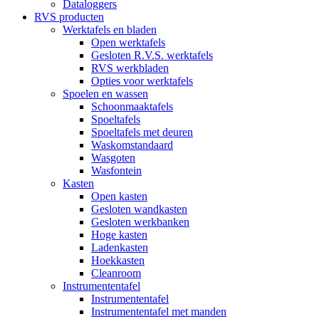
Dataloggers
RVS producten
Werktafels en bladen
Open werktafels
Gesloten R.V.S. werktafels
RVS werkbladen
Opties voor werktafels
Spoelen en wassen
Schoonmaaktafels
Spoeltafels
Spoeltafels met deuren
Waskomstandaard
Wasgoten
Wasfontein
Kasten
Open kasten
Gesloten wandkasten
Gesloten werkbanken
Hoge kasten
Ladenkasten
Hoekkasten
Cleanroom
Instrumententafel
Instrumententafel
Instrumententafel met manden