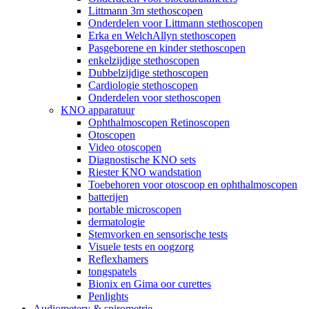
Littmann 3m stethoscopen
Onderdelen voor Littmann stethoscopen
Erka en WelchAllyn stethoscopen
Pasgeborene en kinder stethoscopen
enkelzijdige stethoscopen
Dubbelzijdige stethoscopen
Cardiologie stethoscopen
Onderdelen voor stethoscopen
KNO apparatuur
Ophthalmoscopen Retinoscopen
Otoscopen
Video otoscopen
Diagnostische KNO sets
Riester KNO wandstation
Toebehoren voor otoscoop en ophthalmoscopen
batterijen
portable microscopen
dermatologie
Stemvorken en sensorische tests
Visuele tests en oogzorg
Reflexhamers
tongspatels
Bionix en Gima oor curettes
Penlights
Audiometery & spirometrie