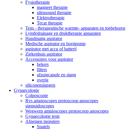
Fysiotherapie
magneet therapie
ultrasound therapie
Elektrotherapie
Tecar therapie
Tens - therapeutische warmte- apparaten en toebehoren
Lymfedrainage en druktherapie apparaten
Handmatig aspirator
Medische aspirator en borstpomp
aspirator met accu of batterij
Ziekenhuis aspirator
Accessoires voor aspirator
bekers
filters
afzuigcanule en slang
overig
siliconenslangen
Gynaecologie
Colposcopie
Rvs amnioscopes protoscoop anoscopes
sigmoidoscopes
Wegwerp amnioscopes protoscoop anoscopes
Gynaecologie tests
Afnemen monsters
Spatels