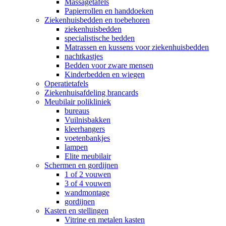
Massagetafels
Papierrollen en handdoeken
Ziekenhuisbedden en toebehoren
ziekenhuisbedden
specialistische bedden
Matrassen en kussens voor ziekenhuisbedden
nachtkastjes
Bedden voor zware mensen
Kinderbedden en wiegen
Operatietafels
Ziekenhuisafdeling brancards
Meubilair polikliniek
bureaus
Vuilnisbakken
kleerhangers
voetenbankjes
lampen
Elite meubilair
Schermen en gordijnen
1 of 2 vouwen
3 of 4 vouwen
wandmontage
gordijnen
Kasten en stellingen
Vitrine en metalen kasten