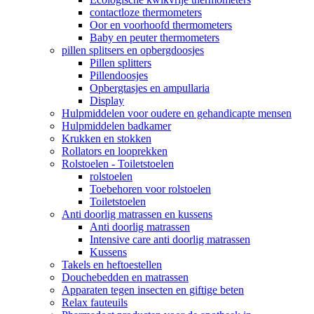
contactloze thermometers
Oor en voorhoofd thermometers
Baby en peuter thermometers
pillen splitsers en opbergdoosjes
Pillen splitters
Pillendoosjes
Opbergtasjes en ampullaria
Display
Hulpmiddelen voor oudere en gehandicapte mensen
Hulpmiddelen badkamer
Krukken en stokken
Rollators en looprekken
Rolstoelen - Toiletstoelen
rolstoelen
Toebehoren voor rolstoelen
Toiletstoelen
Anti doorlig matrassen en kussens
Anti doorlig matrassen
Intensive care anti doorlig matrassen
Kussens
Takels en heftoestellen
Douchebedden en matrassen
Apparaten tegen insecten en giftige beten
Relax fauteuils