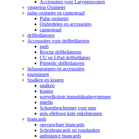
Accessoires voor Laryngoscopen
vingertop Oximeter
pulse oximeter en capnograaf
Pulse oximeter
Onderdelen en accessoires
capnograaf
defibrillatoren
Accessoires voor defibrillatoren
pads
Rescue defibrilatoren
CU en I-Pad defibrillators
Primedic defibrilatoren
Infuuspompen en accessoires
tourniquets
Spalken en kragen
spalken
kragen
wervelkolom immobilisatiesystemen
mitella
Schoenbeschermer voor gips
pols elleboog knie enkelsteunen
brancards
opvouwbare brancards
Schepbrancards en rugplanken
ambulance brancards