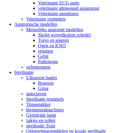
Veterinaire ECG units
veterinaire ultrasound apparatuur
Veterinaire monitoren
Veterinaire oximeters
Anatomische modellen
Menselijke anatomie modellen
Skelet wervelkolom schedel
Torso en spieren
Ogen en KNO
organen
Gebit
Pathologie
oefenpoppen
Sterilisatie
Ultrasoon baden
Branson
Gima
autoclaven
Sterilisatie trommels
Tissuepakker
thermosealmachines
Germicide lamp
zakjes en rollen
sterilisatie Tests
Ontsmettingsmiddelen en koude sterilisatie