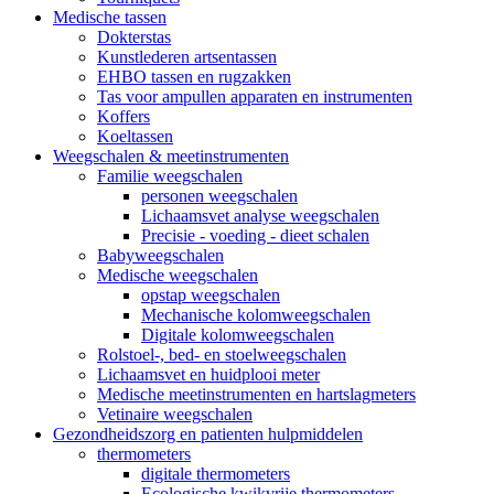
Medische tassen
Dokterstas
Kunstlederen artsentassen
EHBO tassen en rugzakken
Tas voor ampullen apparaten en instrumenten
Koffers
Koeltassen
Weegschalen & meetinstrumenten
Familie weegschalen
personen weegschalen
Lichaamsvet analyse weegschalen
Precisie - voeding - dieet schalen
Babyweegschalen
Medische weegschalen
opstap weegschalen
Mechanische kolomweegschalen
Digitale kolomweegschalen
Rolstoel-, bed- en stoelweegschalen
Lichaamsvet en huidplooi meter
Medische meetinstrumenten en hartslagmeters
Vetinaire weegschalen
Gezondheidszorg en patienten hulpmiddelen
thermometers
digitale thermometers
Ecologische kwikvrije thermometers