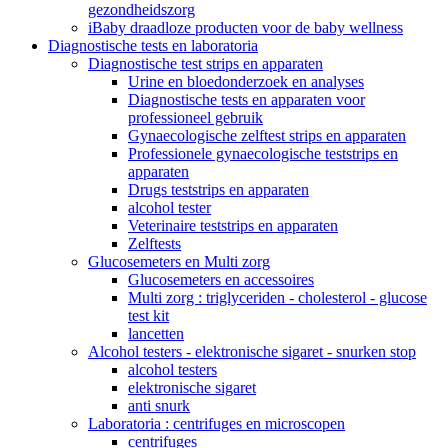
gezondheidszorg
iBaby draadloze producten voor de baby wellness
Diagnostische tests en laboratoria
Diagnostische test strips en apparaten
Urine en bloedonderzoek en analyses
Diagnostische tests en apparaten voor
professioneel gebruik
Gynaecologische zelftest strips en apparaten
Professionele gynaecologische teststrips en
apparaten
Drugs teststrips en apparaten
alcohol tester
Veterinaire teststrips en apparaten
Zelftests
Glucosemeters en Multi zorg
Glucosemeters en accessoires
Multi zorg : triglyceriden - cholesterol - glucose
test kit
lancetten
Alcohol testers - elektronische sigaret - snurken stop
alcohol testers
elektronische sigaret
anti snurk
Laboratoria : centrifuges en microscopen
centrifuges