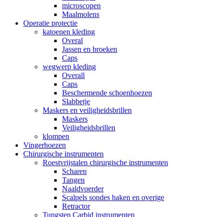
microscopen
Maalmolens
Operatie protectie
katoenen kleding
Overal
Jassen en broeken
Caps
wegwerp kleding
Overall
Caps
Beschermende schoenhoezen
Slabbetje
Maskers en veiligheidsbrillen
Maskers
Veiligheidsbrillen
klompen
Vingerhoezen
Chirurgische instrumenten
Roestvrijstalen chirurgische instrumenten
Scharen
Tangen
Naaldvoerder
Scalpels sondes haken en overige
Retractor
Tungsten Carbid instrumenten