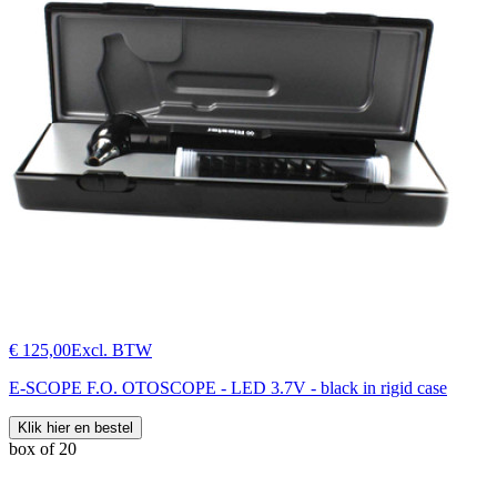
€ 125,00
Excl. BTW
E-SCOPE F.O. OTOSCOPE - LED 3.7V - black in rigid case
Klik hier en bestel
box of 20