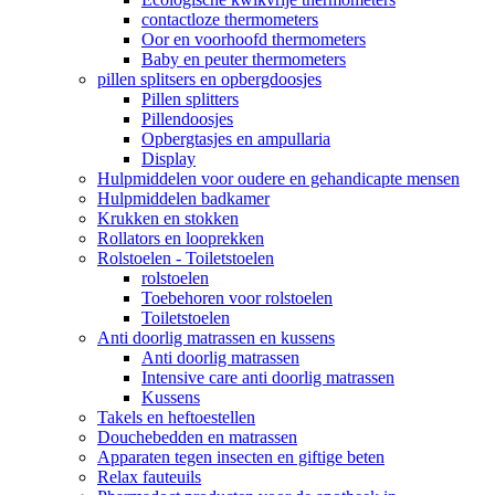
contactloze thermometers
Oor en voorhoofd thermometers
Baby en peuter thermometers
pillen splitsers en opbergdoosjes
Pillen splitters
Pillendoosjes
Opbergtasjes en ampullaria
Display
Hulpmiddelen voor oudere en gehandicapte mensen
Hulpmiddelen badkamer
Krukken en stokken
Rollators en looprekken
Rolstoelen - Toiletstoelen
rolstoelen
Toebehoren voor rolstoelen
Toiletstoelen
Anti doorlig matrassen en kussens
Anti doorlig matrassen
Intensive care anti doorlig matrassen
Kussens
Takels en heftoestellen
Douchebedden en matrassen
Apparaten tegen insecten en giftige beten
Relax fauteuils