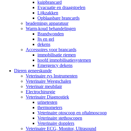
kuipbrancard
Evacuatie en draagstoelen
Lijkzakken
Opblaasbare brancards
beademings apparatuur
Warm-koud behandelingen
Brandwonden
Ijs en gel
dekens
Accessoires voor brancards
immobilisatie riemen
hoofd immobilisatiesystemen
Emergency dekens
Dieren geneeskunde
Veterinaire rvs Instrumenten
Veterinaire Weegschalen
Veterinair meubilair
Electrochirurgie
Veterinaire Diagnostiek
urinetesten
thermometers
Veterinaire otoscoop en oftalmoscoop
Veterinaire stethoscopen
Veterinaire dopplers
Veterinaire ECG, Monitor, Ultrasound