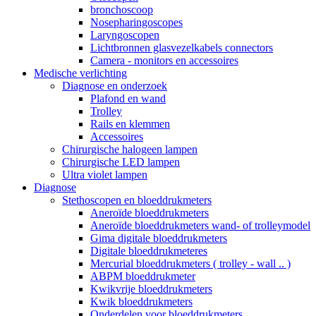
bronchoscoop
Nosepharingoscopes
Laryngoscopen
Lichtbronnen glasvezelkabels connectors
Camera - monitors en accessoires
Medische verlichting
Diagnose en onderzoek
Plafond en wand
Trolley
Rails en klemmen
Accessoires
Chirurgische halogeen lampen
Chirurgische LED lampen
Ultra violet lampen
Diagnose
Stethoscopen en bloeddrukmeters
Aneroïde bloeddrukmeters
Aneroïde bloeddrukmeters wand- of trolleymodel
Gima digitale bloeddrukmeters
Digitale bloeddrukmeteres
Mercurial bloeddrukmeters ( trolley - wall .. )
ABPM bloeddrukmeter
Kwikvrije bloeddrukmeters
Kwik bloeddrukmeters
Onderdelen voor bloeddrukmeters