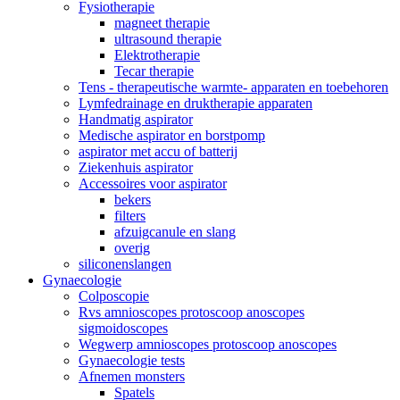
Fysiotherapie
magneet therapie
ultrasound therapie
Elektrotherapie
Tecar therapie
Tens - therapeutische warmte- apparaten en toebehoren
Lymfedrainage en druktherapie apparaten
Handmatig aspirator
Medische aspirator en borstpomp
aspirator met accu of batterij
Ziekenhuis aspirator
Accessoires voor aspirator
bekers
filters
afzuigcanule en slang
overig
siliconenslangen
Gynaecologie
Colposcopie
Rvs amnioscopes protoscoop anoscopes
sigmoidoscopes
Wegwerp amnioscopes protoscoop anoscopes
Gynaecologie tests
Afnemen monsters
Spatels