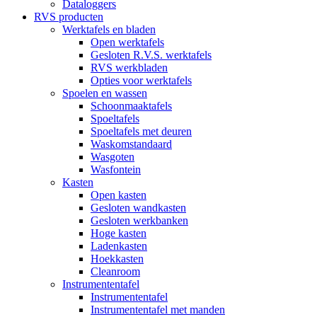
Dataloggers
RVS producten
Werktafels en bladen
Open werktafels
Gesloten R.V.S. werktafels
RVS werkbladen
Opties voor werktafels
Spoelen en wassen
Schoonmaaktafels
Spoeltafels
Spoeltafels met deuren
Waskomstandaard
Wasgoten
Wasfontein
Kasten
Open kasten
Gesloten wandkasten
Gesloten werkbanken
Hoge kasten
Ladenkasten
Hoekkasten
Cleanroom
Instrumententafel
Instrumententafel
Instrumententafel met manden