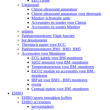
EEG crème
Ultrasound
Chison ultrasound apparatuur
Chison ultrasound apparatuur voor dierenarts
Mindray echografie units
Accessoires en sondes voor Chison
Accessoires en sondes Mindray
printers
Patiëntenmonitoren Vitale functies
bot densitometer
Thermisch papier voor ECG
Patiëntenmonitoren BM1, BM3, BM5
Accessoires voor Monitoren
ECG kabels voor BM-monitoren
SpO2 sensoren voor BM -monitoren
Temperatuursensor voor BM -monitoren
EtCO2 module en accessoires voor BM -
monitoren
IBP kit voor BM3 - BM5 monitoren
overig
Centraal station voor BM -monitoren
EHBO
EHBO tassen rugzakken koffers
EHBO accessoires
larynxmaskers