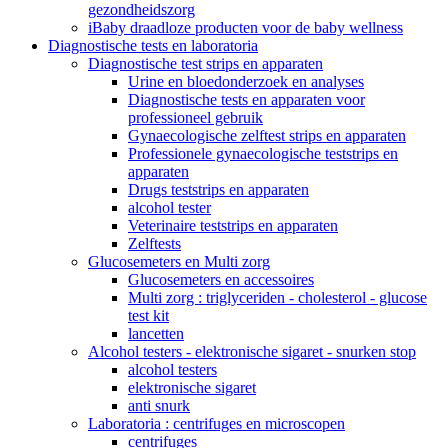
gezondheidszorg
iBaby draadloze producten voor de baby wellness
Diagnostische tests en laboratoria
Diagnostische test strips en apparaten
Urine en bloedonderzoek en analyses
Diagnostische tests en apparaten voor
professioneel gebruik
Gynaecologische zelftest strips en apparaten
Professionele gynaecologische teststrips en
apparaten
Drugs teststrips en apparaten
alcohol tester
Veterinaire teststrips en apparaten
Zelftests
Glucosemeters en Multi zorg
Glucosemeters en accessoires
Multi zorg : triglyceriden - cholesterol - glucose
test kit
lancetten
Alcohol testers - elektronische sigaret - snurken stop
alcohol testers
elektronische sigaret
anti snurk
Laboratoria : centrifuges en microscopen
centrifuges