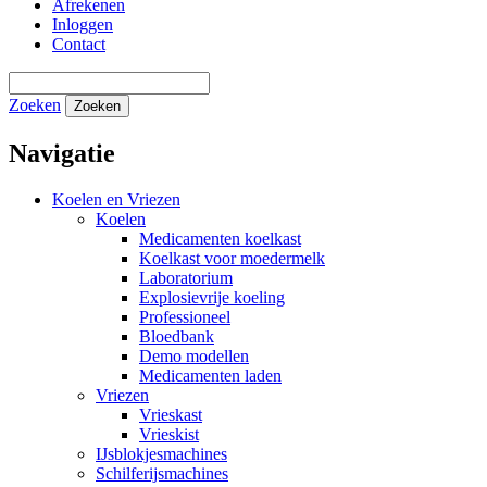
Afrekenen
Inloggen
Contact
Zoeken
Zoeken
Navigatie
Koelen en Vriezen
Koelen
Medicamenten koelkast
Koelkast voor moedermelk
Laboratorium
Explosievrije koeling
Professioneel
Bloedbank
Demo modellen
Medicamenten laden
Vriezen
Vrieskast
Vrieskist
IJsblokjesmachines
Schilferijsmachines