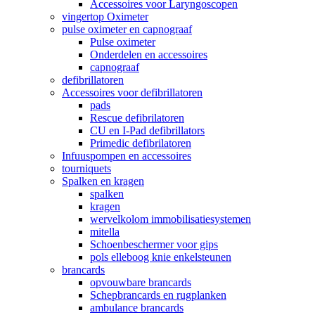
Accessoires voor Laryngoscopen
vingertop Oximeter
pulse oximeter en capnograaf
Pulse oximeter
Onderdelen en accessoires
capnograaf
defibrillatoren
Accessoires voor defibrillatoren
pads
Rescue defibrilatoren
CU en I-Pad defibrillators
Primedic defibrilatoren
Infuuspompen en accessoires
tourniquets
Spalken en kragen
spalken
kragen
wervelkolom immobilisatiesystemen
mitella
Schoenbeschermer voor gips
pols elleboog knie enkelsteunen
brancards
opvouwbare brancards
Schepbrancards en rugplanken
ambulance brancards