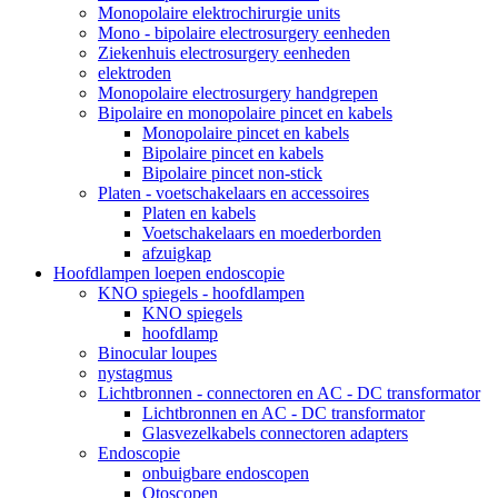
Monopolaire elektrochirurgie units
Mono - bipolaire electrosurgery eenheden
Ziekenhuis electrosurgery eenheden
elektroden
Monopolaire electrosurgery handgrepen
Bipolaire en monopolaire pincet en kabels
Monopolaire pincet en kabels
Bipolaire pincet en kabels
Bipolaire pincet non-stick
Platen - voetschakelaars en accessoires
Platen en kabels
Voetschakelaars en moederborden
afzuigkap
Hoofdlampen loepen endoscopie
KNO spiegels - hoofdlampen
KNO spiegels
hoofdlamp
Binocular loupes
nystagmus
Lichtbronnen - connectoren en AC - DC transformator
Lichtbronnen en AC - DC transformator
Glasvezelkabels connectoren adapters
Endoscopie
onbuigbare endoscopen
Otoscopen