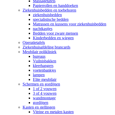
Massagetafels
Papierrollen en handdoeken
Ziekenhuisbedden en toebehoren
ziekenhuisbedden
specialistische bedden
Matrassen en kussens voor ziekenhuisbedden
nachtkastjes
Bedden voor zware mensen
Kinderbedden en wiegen
Operatietafels
Ziekenhuisafdeling brancards
Meubilair polikliniek
bureaus
Vuilnisbakken
kleerhangers
voetenbankjes
lampen
Elite meubilair
Schermen en gordijnen
1 of 2 vouwen
3 of 4 vouwen
wandmontage
gordijnen
Kasten en stellingen
Vitrine en metalen kasten