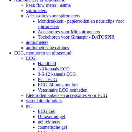
Peak flow meter - astma
spirometers
Accessoires voor spirometers
Mondstukken - papierrollen en neus clips voor
spirometers
Accessoires voor Mir spirometers
Toebehoren voor Gimaspir - DATOSPIR
audiometers
audiometrische cabines
ECG, monitoren en ultrasound
ECG
Handheld
1-3 kanaals ECG
3-6-12 kanaals ECG
PC - ECG
ECG 24 uur -monitor
Veterinaire ECG eenheden
Elektroden kabels en accessoires voor ECG
vasculaire dopplers
gel
ECG Gel
Ultrasound gel
gel reinigers
cosmetische gel