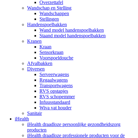
Overzettafel
Wandschap en Stelling
Wandschappen
Stellingen
Handenspoelbakken
Wand model handenspoelbakken
Staand model handenspoelbakken
Kranen
Kraan
Sensorkraan
Voorspoeldouche
Afvalbakken
Diversen
Serveerwagens
Regaalwagens
Transportwagens
RVS opstapjes
RVS schopemmer
Infuusstandaard
Wiva vat houder
Sanitair
iHealth
iHealth draadloze persoonlijke gezondheidszorg
producten
iHealth draadloze professionele producten voor de