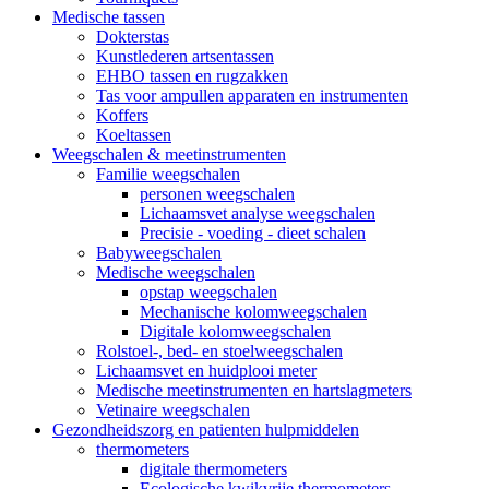
Medische tassen
Dokterstas
Kunstlederen artsentassen
EHBO tassen en rugzakken
Tas voor ampullen apparaten en instrumenten
Koffers
Koeltassen
Weegschalen & meetinstrumenten
Familie weegschalen
personen weegschalen
Lichaamsvet analyse weegschalen
Precisie - voeding - dieet schalen
Babyweegschalen
Medische weegschalen
opstap weegschalen
Mechanische kolomweegschalen
Digitale kolomweegschalen
Rolstoel-, bed- en stoelweegschalen
Lichaamsvet en huidplooi meter
Medische meetinstrumenten en hartslagmeters
Vetinaire weegschalen
Gezondheidszorg en patienten hulpmiddelen
thermometers
digitale thermometers
Ecologische kwikvrije thermometers