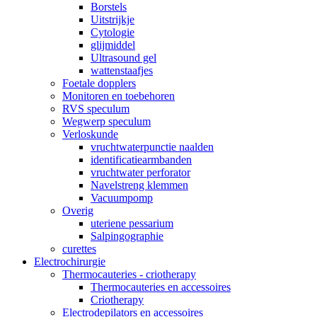
Borstels
Uitstrijkje
Cytologie
glijmiddel
Ultrasound gel
wattenstaafjes
Foetale dopplers
Monitoren en toebehoren
RVS speculum
Wegwerp speculum
Verloskunde
vruchtwaterpunctie naalden
identificatiearmbanden
vruchtwater perforator
Navelstreng klemmen
Vacuumpomp
Overig
uteriene pessarium
Salpingographie
curettes
Electrochirurgie
Thermocauteries - criotherapy
Thermocauteries en accessoires
Criotherapy
Electrodepilators en accessoires