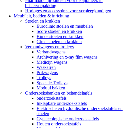
Pharmadoct producten voor de apotheek in
blisterverpakking
Horloges en accessoires voor verpleegkundigen
Meubilair, bedden & inrichting
Stoelen en krukken
Euroclinic stoelen en meubelen
Score stoelen en krukken
Bimos stoelen en krukken
Gima stoelen en krukken
Verbandwagens en trolleys
Verbandwagens
Archivering en x-ray film wagens
Medicijn wagens
Waskarren
Prikwagens
Trolleys
Speciale Trolleys
Moduul bakken
Onderzoeksbanken en behandeltafels
onderzoekstafels
Inklapbare onderzoekstafels
Elektrische en hydraulische onderzoekstafels en
stoelen
Gynaecologische onderzoekstafels
Houten onderzoekstafels