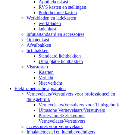
Apothekerskast
RVS kasten en stellingen
Podotherapie kasten
Werkbladen en ladekasten
werkbladen
ladenkast
infuusstandaard en accessoires
Opiatenkast
Afvalbakken
lichtbakken
Standaard lichtbakken
Ultra platte lichtbakken
Visustesten
Kaarten
Verlicht
Niet verlicht
Elektromedische apparaten
Vernevelaars/Verstuivers voor professioneel en
thuisgebruik
Vernevelaars/Versuivers voor Thuisgebuik
Ultrasone Vernevelaars/Verstuivers
Professionele ziekenhuis
Vernevelaars/Verstuivers
accessoires voor vernevelaars
Inhalatietoestel en luchtbevochtigers