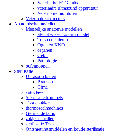
Veterinaire ECG units
veterinaire ultrasound apparatuur
Veterinaire monitoren
Veterinaire oximeters
Anatomische modellen
Menselijke anatomie modellen
Skelet wervelkolom schedel
Torso en spieren
Ogen en KNO
organen
Gebit
Pathologie
oefenpoppen
Sterilisatie
Ultrasoon baden
Branson
Gima
autoclaven
Sterilisatie trommels
Tissuepakker
thermosealmachines
Germicide lamp
zakjes en rollen
sterilisatie Tests
Ontsmettingsmiddelen en koude sterilisatie