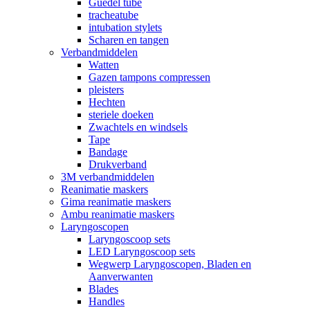
Guedel tube
tracheatube
intubation stylets
Scharen en tangen
Verbandmiddelen
Watten
Gazen tampons compressen
pleisters
Hechten
steriele doeken
Zwachtels en windsels
Tape
Bandage
Drukverband
3M verbandmiddelen
Reanimatie maskers
Gima reanimatie maskers
Ambu reanimatie maskers
Laryngoscopen
Laryngoscoop sets
LED Laryngoscoop sets
Wegwerp Laryngoscopen, Bladen en
Aanverwanten
Blades
Handles