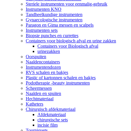
Steriele instrumenten voor eenmalig-gebruik
Instrumenten KNO
Tandheelkundige instrumenten
Gynaecologische instrumenten
Paragon en Gima messen en scalpels
Instrumenten sets
Biopsie punches en currettes
Containers voor biologisch afval en urine zakken
Containers voor Biologisch afval
urinezakken
Oorspuiten
Naaldencontainers
Instrumentendozen
RVS schalen en bakjes
Plastic of kartonnen schalen en bakjes
Podotherapie -beauty instrumenten
Scheermessen
Naalden en spuiten
Hechtmateriaal
Katheters
Chirurgisch afdekmateriaal
Afdekmateriaal
chirurgische sets
incisie film
Tourniquets