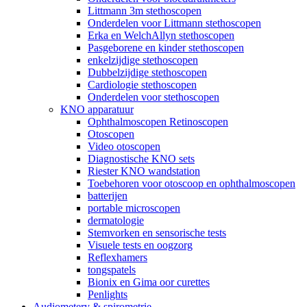
Littmann 3m stethoscopen
Onderdelen voor Littmann stethoscopen
Erka en WelchAllyn stethoscopen
Pasgeborene en kinder stethoscopen
enkelzijdige stethoscopen
Dubbelzijdige stethoscopen
Cardiologie stethoscopen
Onderdelen voor stethoscopen
KNO apparatuur
Ophthalmoscopen Retinoscopen
Otoscopen
Video otoscopen
Diagnostische KNO sets
Riester KNO wandstation
Toebehoren voor otoscoop en ophthalmoscopen
batterijen
portable microscopen
dermatologie
Stemvorken en sensorische tests
Visuele tests en oogzorg
Reflexhamers
tongspatels
Bionix en Gima oor curettes
Penlights
Audiometery & spirometrie