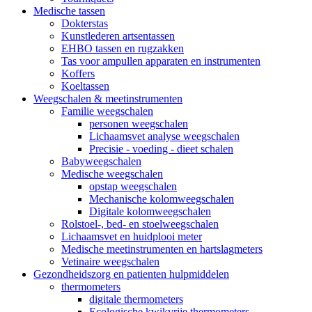
Medische tassen
Dokterstas
Kunstlederen artsentassen
EHBO tassen en rugzakken
Tas voor ampullen apparaten en instrumenten
Koffers
Koeltassen
Weegschalen & meetinstrumenten
Familie weegschalen
personen weegschalen
Lichaamsvet analyse weegschalen
Precisie - voeding - dieet schalen
Babyweegschalen
Medische weegschalen
opstap weegschalen
Mechanische kolomweegschalen
Digitale kolomweegschalen
Rolstoel-, bed- en stoelweegschalen
Lichaamsvet en huidplooi meter
Medische meetinstrumenten en hartslagmeters
Vetinaire weegschalen
Gezondheidszorg en patienten hulpmiddelen
thermometers
digitale thermometers
Ecologische kwikvrije thermometers