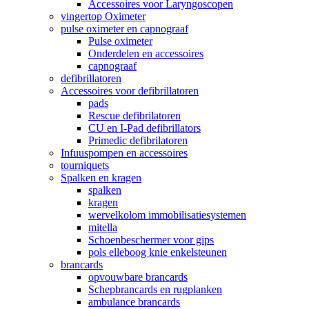
Accessoires voor Laryngoscopen
vingertop Oximeter
pulse oximeter en capnograaf
Pulse oximeter
Onderdelen en accessoires
capnograaf
defibrillatoren
Accessoires voor defibrillatoren
pads
Rescue defibrilatoren
CU en I-Pad defibrillators
Primedic defibrilatoren
Infuuspompen en accessoires
tourniquets
Spalken en kragen
spalken
kragen
wervelkolom immobilisatiesystemen
mitella
Schoenbeschermer voor gips
pols elleboog knie enkelsteunen
brancards
opvouwbare brancards
Schepbrancards en rugplanken
ambulance brancards