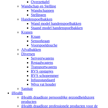
Overzettafel
Wandschap en Stelling
Wandschappen
Stellingen
Handenspoelbakken
Wand model handenspoelbakken
Staand model handenspoelbakken
Kranen
Kraan
Sensorkraan
Voorspoeldouche
Afvalbakken
Diversen
Serveerwagens
Regaalwagens
Transportwagens
RVS opstapjes
RVS schopemmer
Infuusstandaard
Wiva vat houder
Sanitair
iHealth
iHealth draadloze persoonlijke gezondheidszorg
producten
iHealth draadloze professionele producten voor de