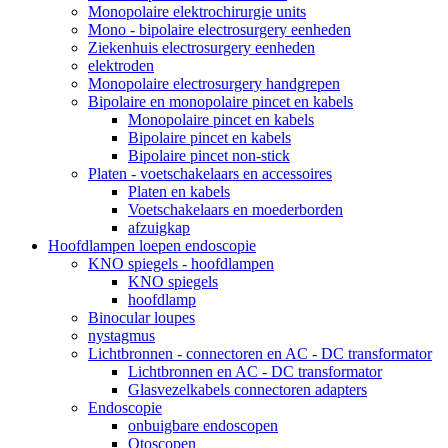
Monopolaire elektrochirurgie units
Mono - bipolaire electrosurgery eenheden
Ziekenhuis electrosurgery eenheden
elektroden
Monopolaire electrosurgery handgrepen
Bipolaire en monopolaire pincet en kabels
Monopolaire pincet en kabels
Bipolaire pincet en kabels
Bipolaire pincet non-stick
Platen - voetschakelaars en accessoires
Platen en kabels
Voetschakelaars en moederborden
afzuigkap
Hoofdlampen loepen endoscopie
KNO spiegels - hoofdlampen
KNO spiegels
hoofdlamp
Binocular loupes
nystagmus
Lichtbronnen - connectoren en AC - DC transformator
Lichtbronnen en AC - DC transformator
Glasvezelkabels connectoren adapters
Endoscopie
onbuigbare endoscopen
Otoscopen