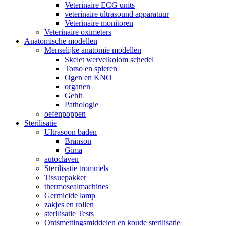
Veterinaire ECG units
veterinaire ultrasound apparatuur
Veterinaire monitoren
Veterinaire oximeters
Anatomische modellen
Menselijke anatomie modellen
Skelet wervelkolom schedel
Torso en spieren
Ogen en KNO
organen
Gebit
Pathologie
oefenpoppen
Sterilisatie
Ultrasoon baden
Branson
Gima
autoclaven
Sterilisatie trommels
Tissuepakker
thermosealmachines
Germicide lamp
zakjes en rollen
sterilisatie Tests
Ontsmettingsmiddelen en koude sterilisatie