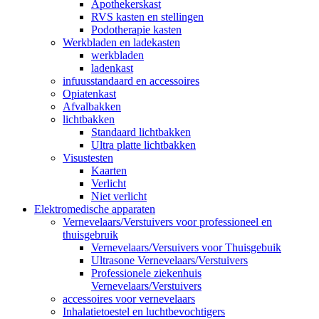
Apothekerskast
RVS kasten en stellingen
Podotherapie kasten
Werkbladen en ladekasten
werkbladen
ladenkast
infuusstandaard en accessoires
Opiatenkast
Afvalbakken
lichtbakken
Standaard lichtbakken
Ultra platte lichtbakken
Visustesten
Kaarten
Verlicht
Niet verlicht
Elektromedische apparaten
Vernevelaars/Verstuivers voor professioneel en
thuisgebruik
Vernevelaars/Versuivers voor Thuisgebuik
Ultrasone Vernevelaars/Verstuivers
Professionele ziekenhuis
Vernevelaars/Verstuivers
accessoires voor vernevelaars
Inhalatietoestel en luchtbevochtigers