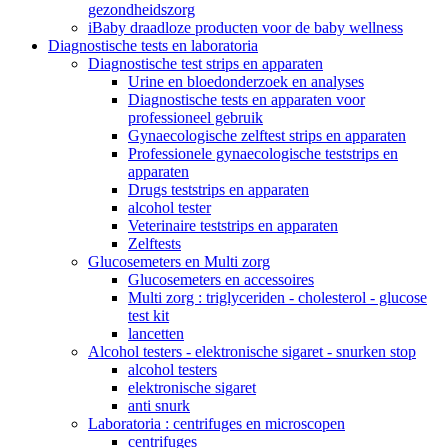
gezondheidszorg
iBaby draadloze producten voor de baby wellness
Diagnostische tests en laboratoria
Diagnostische test strips en apparaten
Urine en bloedonderzoek en analyses
Diagnostische tests en apparaten voor
professioneel gebruik
Gynaecologische zelftest strips en apparaten
Professionele gynaecologische teststrips en
apparaten
Drugs teststrips en apparaten
alcohol tester
Veterinaire teststrips en apparaten
Zelftests
Glucosemeters en Multi zorg
Glucosemeters en accessoires
Multi zorg : triglyceriden - cholesterol - glucose
test kit
lancetten
Alcohol testers - elektronische sigaret - snurken stop
alcohol testers
elektronische sigaret
anti snurk
Laboratoria : centrifuges en microscopen
centrifuges