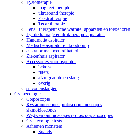
Fysiotherapie
magneet therapie
ultrasound therapie
Elektrotherapie
Tecar therapie
Tens - therapeutische warmte- apparaten en toebehoren
Lymfedrainage en druktherapie apparaten
Handmatig aspirator
Medische aspirator en borstpomp
aspirator met accu of batterij
Ziekenhuis aspirator
Accessoires voor aspirator
bekers
filters
afzuigcanule en slang
overig
siliconenslangen
Gynaecologie
Colposcopie
Rvs amnioscopes protoscoop anoscopes
sigmoidoscopes
Wegwerp amnioscopes protoscoop anoscopes
Gynaecologie tests
Afnemen monsters
Spatels