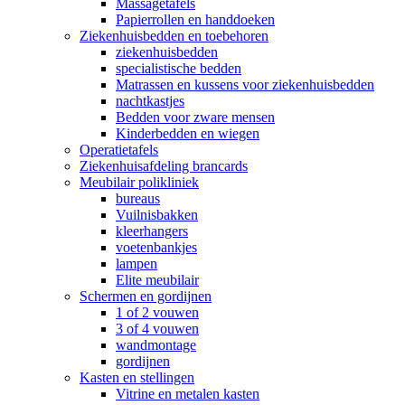
Massagetafels
Papierrollen en handdoeken
Ziekenhuisbedden en toebehoren
ziekenhuisbedden
specialistische bedden
Matrassen en kussens voor ziekenhuisbedden
nachtkastjes
Bedden voor zware mensen
Kinderbedden en wiegen
Operatietafels
Ziekenhuisafdeling brancards
Meubilair polikliniek
bureaus
Vuilnisbakken
kleerhangers
voetenbankjes
lampen
Elite meubilair
Schermen en gordijnen
1 of 2 vouwen
3 of 4 vouwen
wandmontage
gordijnen
Kasten en stellingen
Vitrine en metalen kasten