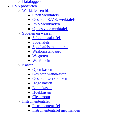
Dataloggers
RVS producten
Werktafels en bladen
Open werktafels
Gesloten R.V.S. werktafels
RVS werkbladen
Opties voor werktafels
Spoelen en wassen
Schoonmaaktafels
Spoeltafels
Spoeltafels met deuren
Waskomstandaard
Wasgoten
Wasfontein
Kasten
Open kasten
Gesloten wandkasten
Gesloten werkbanken
Hoge kasten
Ladenkasten
Hoekkasten
Cleanroom
Instrumententafel
Instrumententafel
Instrumententafel met manden