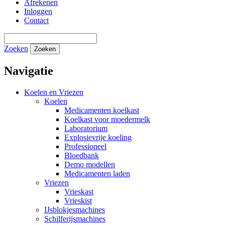
Afrekenen
Inloggen
Contact
Zoeken
Zoeken
Navigatie
Koelen en Vriezen
Koelen
Medicamenten koelkast
Koelkast voor moedermelk
Laboratorium
Explosievrije koeling
Professioneel
Bloedbank
Demo modellen
Medicamenten laden
Vriezen
Vrieskast
Vrieskist
IJsblokjesmachines
Schilferijsmachines