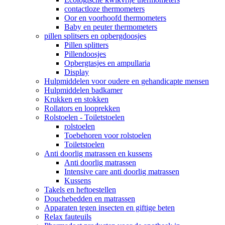
contactloze thermometers
Oor en voorhoofd thermometers
Baby en peuter thermometers
pillen splitsers en opbergdoosjes
Pillen splitters
Pillendoosjes
Opbergtasjes en ampullaria
Display
Hulpmiddelen voor oudere en gehandicapte mensen
Hulpmiddelen badkamer
Krukken en stokken
Rollators en looprekken
Rolstoelen - Toiletstoelen
rolstoelen
Toebehoren voor rolstoelen
Toiletstoelen
Anti doorlig matrassen en kussens
Anti doorlig matrassen
Intensive care anti doorlig matrassen
Kussens
Takels en heftoestellen
Douchebedden en matrassen
Apparaten tegen insecten en giftige beten
Relax fauteuils