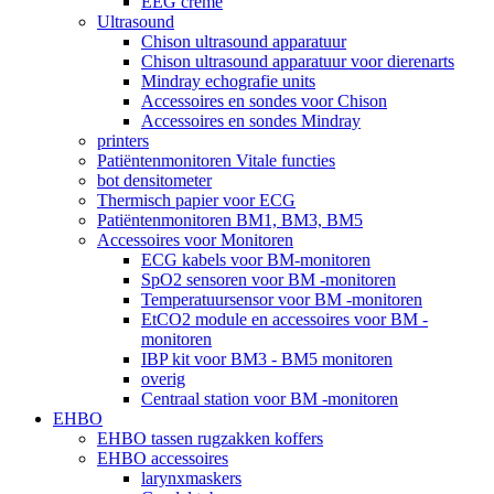
EEG crème
Ultrasound
Chison ultrasound apparatuur
Chison ultrasound apparatuur voor dierenarts
Mindray echografie units
Accessoires en sondes voor Chison
Accessoires en sondes Mindray
printers
Patiëntenmonitoren Vitale functies
bot densitometer
Thermisch papier voor ECG
Patiëntenmonitoren BM1, BM3, BM5
Accessoires voor Monitoren
ECG kabels voor BM-monitoren
SpO2 sensoren voor BM -monitoren
Temperatuursensor voor BM -monitoren
EtCO2 module en accessoires voor BM -
monitoren
IBP kit voor BM3 - BM5 monitoren
overig
Centraal station voor BM -monitoren
EHBO
EHBO tassen rugzakken koffers
EHBO accessoires
larynxmaskers