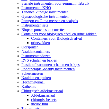
Steriele instrumenten voor eenmalig-gebruik
Instrumenten KNO
Tandheelkundige instrumenten
Gynaecologische instrumenten
Paragon en Gima messen en scalpels
Instrumenten sets
Biopsie punches en currettes
Containers voor biologisch afval en urine zakken
Containers voor Biologisch afval
urinezakken
Oorspuiten
Naaldencontainers
Instrumentendozen
RVS schalen en bakjes
Plastic of kartonnen schalen en bakjes
Podotherapie -beauty instrumenten
Scheermessen
Naalden en spuiten
Hechtmateriaal
Katheters
Chirurgisch afdekmateriaal
Afdekmateriaal
chirurgische sets
incisie film
Tourniquets