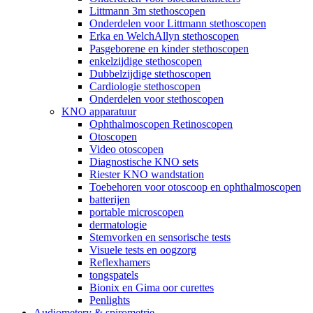
Littmann 3m stethoscopen
Onderdelen voor Littmann stethoscopen
Erka en WelchAllyn stethoscopen
Pasgeborene en kinder stethoscopen
enkelzijdige stethoscopen
Dubbelzijdige stethoscopen
Cardiologie stethoscopen
Onderdelen voor stethoscopen
KNO apparatuur
Ophthalmoscopen Retinoscopen
Otoscopen
Video otoscopen
Diagnostische KNO sets
Riester KNO wandstation
Toebehoren voor otoscoop en ophthalmoscopen
batterijen
portable microscopen
dermatologie
Stemvorken en sensorische tests
Visuele tests en oogzorg
Reflexhamers
tongspatels
Bionix en Gima oor curettes
Penlights
Audiometery & spirometrie