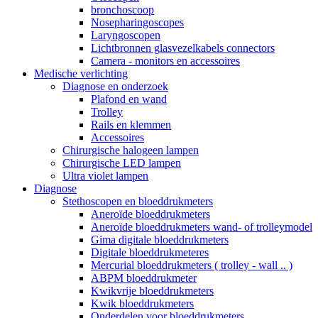
bronchoscoop
Nosepharingoscopes
Laryngoscopen
Lichtbronnen glasvezelkabels connectors
Camera - monitors en accessoires
Medische verlichting
Diagnose en onderzoek
Plafond en wand
Trolley
Rails en klemmen
Accessoires
Chirurgische halogeen lampen
Chirurgische LED lampen
Ultra violet lampen
Diagnose
Stethoscopen en bloeddrukmeters
Aneroïde bloeddrukmeters
Aneroïde bloeddrukmeters wand- of trolleymodel
Gima digitale bloeddrukmeters
Digitale bloeddrukmeteres
Mercurial bloeddrukmeters ( trolley - wall .. )
ABPM bloeddrukmeter
Kwikvrije bloeddrukmeters
Kwik bloeddrukmeters
Onderdelen voor bloeddrukmeters