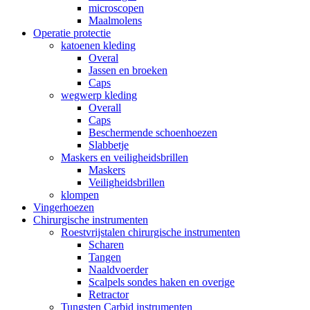
microscopen
Maalmolens
Operatie protectie
katoenen kleding
Overal
Jassen en broeken
Caps
wegwerp kleding
Overall
Caps
Beschermende schoenhoezen
Slabbetje
Maskers en veiligheidsbrillen
Maskers
Veiligheidsbrillen
klompen
Vingerhoezen
Chirurgische instrumenten
Roestvrijstalen chirurgische instrumenten
Scharen
Tangen
Naaldvoerder
Scalpels sondes haken en overige
Retractor
Tungsten Carbid instrumenten