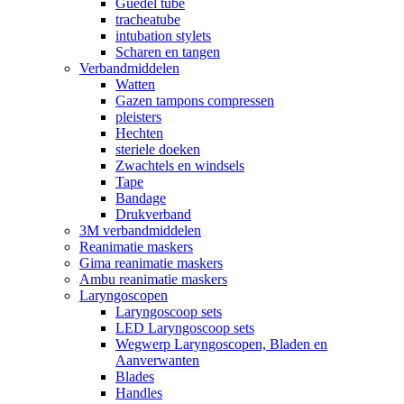
Guedel tube
tracheatube
intubation stylets
Scharen en tangen
Verbandmiddelen
Watten
Gazen tampons compressen
pleisters
Hechten
steriele doeken
Zwachtels en windsels
Tape
Bandage
Drukverband
3M verbandmiddelen
Reanimatie maskers
Gima reanimatie maskers
Ambu reanimatie maskers
Laryngoscopen
Laryngoscoop sets
LED Laryngoscoop sets
Wegwerp Laryngoscopen, Bladen en
Aanverwanten
Blades
Handles