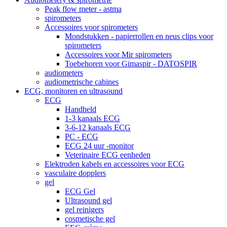
Peak flow meter - astma
spirometers
Accessoires voor spirometers
Mondstukken - papierrollen en neus clips voor
spirometers
Accessoires voor Mir spirometers
Toebehoren voor Gimaspir - DATOSPIR
audiometers
audiometrische cabines
ECG, monitoren en ultrasound
ECG
Handheld
1-3 kanaals ECG
3-6-12 kanaals ECG
PC - ECG
ECG 24 uur -monitor
Veterinaire ECG eenheden
Elektroden kabels en accessoires voor ECG
vasculaire dopplers
gel
ECG Gel
Ultrasound gel
gel reinigers
cosmetische gel