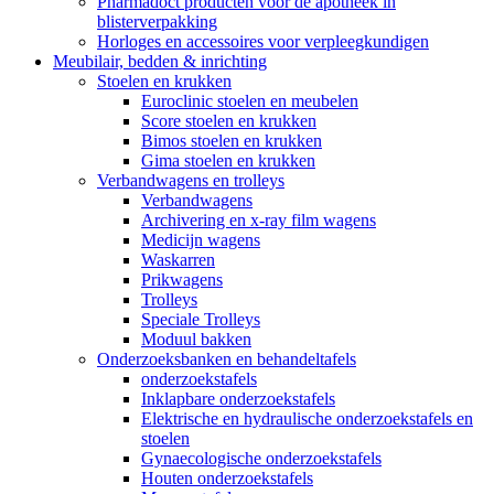
Pharmadoct producten voor de apotheek in
blisterverpakking
Horloges en accessoires voor verpleegkundigen
Meubilair, bedden & inrichting
Stoelen en krukken
Euroclinic stoelen en meubelen
Score stoelen en krukken
Bimos stoelen en krukken
Gima stoelen en krukken
Verbandwagens en trolleys
Verbandwagens
Archivering en x-ray film wagens
Medicijn wagens
Waskarren
Prikwagens
Trolleys
Speciale Trolleys
Moduul bakken
Onderzoeksbanken en behandeltafels
onderzoekstafels
Inklapbare onderzoekstafels
Elektrische en hydraulische onderzoekstafels en
stoelen
Gynaecologische onderzoekstafels
Houten onderzoekstafels