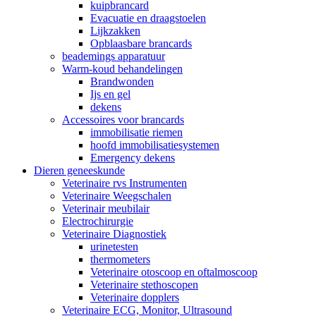
kuipbrancard
Evacuatie en draagstoelen
Lijkzakken
Opblaasbare brancards
beademings apparatuur
Warm-koud behandelingen
Brandwonden
Ijs en gel
dekens
Accessoires voor brancards
immobilisatie riemen
hoofd immobilisatiesystemen
Emergency dekens
Dieren geneeskunde
Veterinaire rvs Instrumenten
Veterinaire Weegschalen
Veterinair meubilair
Electrochirurgie
Veterinaire Diagnostiek
urinetesten
thermometers
Veterinaire otoscoop en oftalmoscoop
Veterinaire stethoscopen
Veterinaire dopplers
Veterinaire ECG, Monitor, Ultrasound