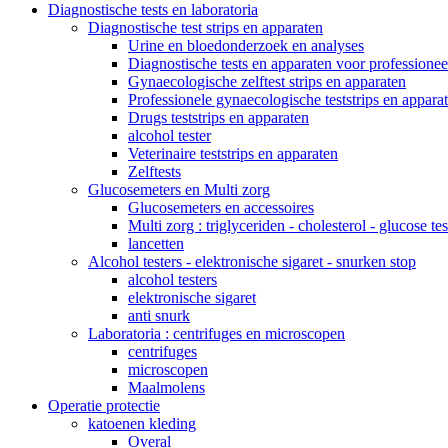
Diagnostische tests en laboratoria
Diagnostische test strips en apparaten
Urine en bloedonderzoek en analyses
Diagnostische tests en apparaten voor professionee
Gynaecologische zelftest strips en apparaten
Professionele gynaecologische teststrips en appara
Drugs teststrips en apparaten
alcohol tester
Veterinaire teststrips en apparaten
Zelftests
Glucosemeters en Multi zorg
Glucosemeters en accessoires
Multi zorg : triglyceriden - cholesterol - glucose tes
lancetten
Alcohol testers - elektronische sigaret - snurken stop
alcohol testers
elektronische sigaret
anti snurk
Laboratoria : centrifuges en microscopen
centrifuges
microscopen
Maalmolens
Operatie protectie
katoenen kleding
Overal