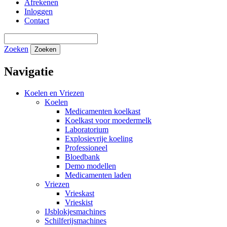
Afrekenen
Inloggen
Contact
Zoeken
Zoeken
Navigatie
Koelen en Vriezen
Koelen
Medicamenten koelkast
Koelkast voor moedermelk
Laboratorium
Explosievrije koeling
Professioneel
Bloedbank
Demo modellen
Medicamenten laden
Vriezen
Vrieskast
Vrieskist
IJsblokjesmachines
Schilferijsmachines