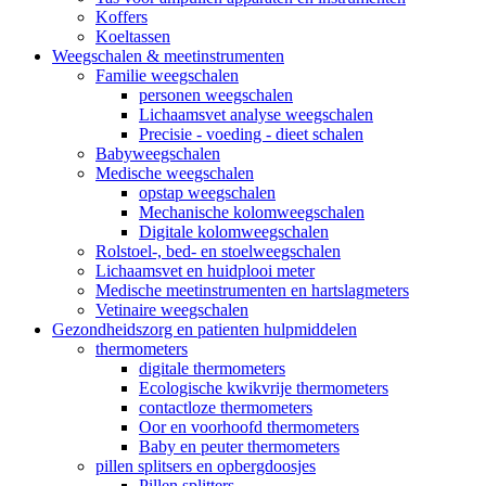
Koffers
Koeltassen
Weegschalen & meetinstrumenten
Familie weegschalen
personen weegschalen
Lichaamsvet analyse weegschalen
Precisie - voeding - dieet schalen
Babyweegschalen
Medische weegschalen
opstap weegschalen
Mechanische kolomweegschalen
Digitale kolomweegschalen
Rolstoel-, bed- en stoelweegschalen
Lichaamsvet en huidplooi meter
Medische meetinstrumenten en hartslagmeters
Vetinaire weegschalen
Gezondheidszorg en patienten hulpmiddelen
thermometers
digitale thermometers
Ecologische kwikvrije thermometers
contactloze thermometers
Oor en voorhoofd thermometers
Baby en peuter thermometers
pillen splitsers en opbergdoosjes
Pillen splitters