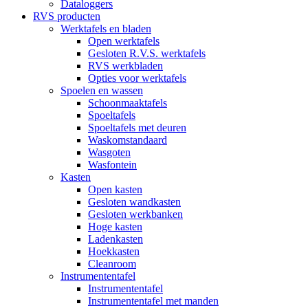
Dataloggers
RVS producten
Werktafels en bladen
Open werktafels
Gesloten R.V.S. werktafels
RVS werkbladen
Opties voor werktafels
Spoelen en wassen
Schoonmaaktafels
Spoeltafels
Spoeltafels met deuren
Waskomstandaard
Wasgoten
Wasfontein
Kasten
Open kasten
Gesloten wandkasten
Gesloten werkbanken
Hoge kasten
Ladenkasten
Hoekkasten
Cleanroom
Instrumententafel
Instrumententafel
Instrumententafel met manden