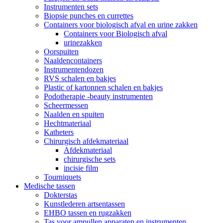
Instrumenten sets
Biopsie punches en currettes
Containers voor biologisch afval en urine zakken
Containers voor Biologisch afval
urinezakken
Oorspuiten
Naaldencontainers
Instrumentendozen
RVS schalen en bakjes
Plastic of kartonnen schalen en bakjes
Podotherapie -beauty instrumenten
Scheermessen
Naalden en spuiten
Hechtmateriaal
Katheters
Chirurgisch afdekmateriaal
Afdekmateriaal
chirurgische sets
incisie film
Tourniquets
Medische tassen
Dokterstas
Kunstlederen artsentassen
EHBO tassen en rugzakken
Tas voor ampullen apparaten en instrumenten