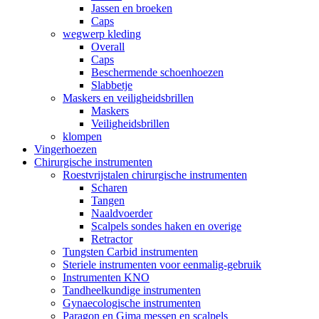
Jassen en broeken
Caps
wegwerp kleding
Overall
Caps
Beschermende schoenhoezen
Slabbetje
Maskers en veiligheidsbrillen
Maskers
Veiligheidsbrillen
klompen
Vingerhoezen
Chirurgische instrumenten
Roestvrijstalen chirurgische instrumenten
Scharen
Tangen
Naaldvoerder
Scalpels sondes haken en overige
Retractor
Tungsten Carbid instrumenten
Steriele instrumenten voor eenmalig-gebruik
Instrumenten KNO
Tandheelkundige instrumenten
Gynaecologische instrumenten
Paragon en Gima messen en scalpels