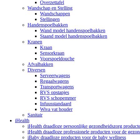
Overzettafel
Wandschap en Stelling
Wandschappen
Stellingen
Handenspoelbakken
Wand model handenspoelbakken
Staand model handenspoelbakken
Kranen
Kraan
Sensorkraan
Voorspoeldouche
Afvalbakken
Diversen
Serveerwagens
Regaalwagens
Transportwagens
RVS opstapjes
RVS schopemmer
Infuusstandaard
Wiva vat houder
Sanitair
iHealth
iHealth draadloze persoonlijke gezondheidszorg product
iHealth draadloze professionele producten voor de gezo
iBaby draadloze producten voor de baby wellness