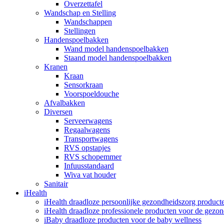
Overzettafel
Wandschap en Stelling
Wandschappen
Stellingen
Handenspoelbakken
Wand model handenspoelbakken
Staand model handenspoelbakken
Kranen
Kraan
Sensorkraan
Voorspoeldouche
Afvalbakken
Diversen
Serveerwagens
Regaalwagens
Transportwagens
RVS opstapjes
RVS schopemmer
Infuusstandaard
Wiva vat houder
Sanitair
iHealth
iHealth draadloze persoonlijke gezondheidszorg product
iHealth draadloze professionele producten voor de gezo
iBaby draadloze producten voor de baby wellness