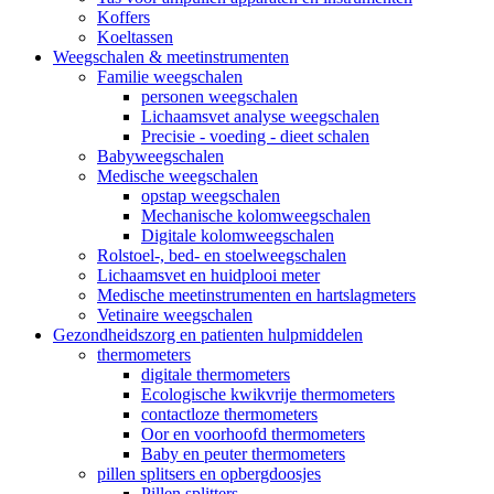
Koffers
Koeltassen
Weegschalen & meetinstrumenten
Familie weegschalen
personen weegschalen
Lichaamsvet analyse weegschalen
Precisie - voeding - dieet schalen
Babyweegschalen
Medische weegschalen
opstap weegschalen
Mechanische kolomweegschalen
Digitale kolomweegschalen
Rolstoel-, bed- en stoelweegschalen
Lichaamsvet en huidplooi meter
Medische meetinstrumenten en hartslagmeters
Vetinaire weegschalen
Gezondheidszorg en patienten hulpmiddelen
thermometers
digitale thermometers
Ecologische kwikvrije thermometers
contactloze thermometers
Oor en voorhoofd thermometers
Baby en peuter thermometers
pillen splitsers en opbergdoosjes
Pillen splitters