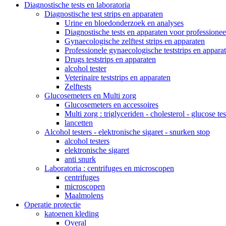
Diagnostische tests en laboratoria
Diagnostische test strips en apparaten
Urine en bloedonderzoek en analyses
Diagnostische tests en apparaten voor professionee
Gynaecologische zelftest strips en apparaten
Professionele gynaecologische teststrips en appara
Drugs teststrips en apparaten
alcohol tester
Veterinaire teststrips en apparaten
Zelftests
Glucosemeters en Multi zorg
Glucosemeters en accessoires
Multi zorg : triglyceriden - cholesterol - glucose tes
lancetten
Alcohol testers - elektronische sigaret - snurken stop
alcohol testers
elektronische sigaret
anti snurk
Laboratoria : centrifuges en microscopen
centrifuges
microscopen
Maalmolens
Operatie protectie
katoenen kleding
Overal