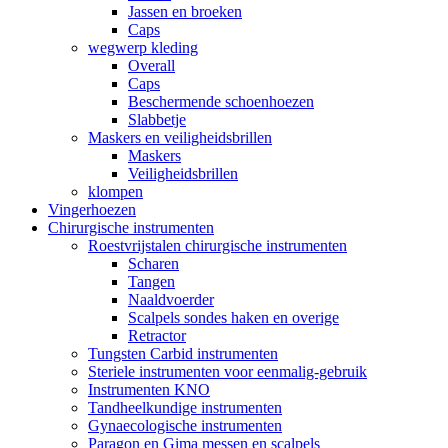
Jassen en broeken
Caps
wegwerp kleding
Overall
Caps
Beschermende schoenhoezen
Slabbetje
Maskers en veiligheidsbrillen
Maskers
Veiligheidsbrillen
klompen
Vingerhoezen
Chirurgische instrumenten
Roestvrijstalen chirurgische instrumenten
Scharen
Tangen
Naaldvoerder
Scalpels sondes haken en overige
Retractor
Tungsten Carbid instrumenten
Steriele instrumenten voor eenmalig-gebruik
Instrumenten KNO
Tandheelkundige instrumenten
Gynaecologische instrumenten
Paragon en Gima messen en scalpels