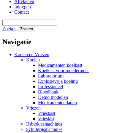
Afrekenen
Inloggen
Contact
Zoeken
Zoeken
Navigatie
Koelen en Vriezen
Koelen
Medicamenten koelkast
Koelkast voor moedermelk
Laboratorium
Explosievrije koeling
Professioneel
Bloedbank
Demo modellen
Medicamenten laden
Vriezen
Vrieskast
Vrieskist
IJsblokjesmachines
Schilferijsmachines