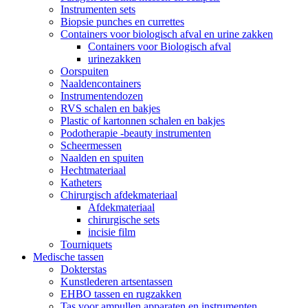
Instrumenten sets
Biopsie punches en currettes
Containers voor biologisch afval en urine zakken
Containers voor Biologisch afval
urinezakken
Oorspuiten
Naaldencontainers
Instrumentendozen
RVS schalen en bakjes
Plastic of kartonnen schalen en bakjes
Podotherapie -beauty instrumenten
Scheermessen
Naalden en spuiten
Hechtmateriaal
Katheters
Chirurgisch afdekmateriaal
Afdekmateriaal
chirurgische sets
incisie film
Tourniquets
Medische tassen
Dokterstas
Kunstlederen artsentassen
EHBO tassen en rugzakken
Tas voor ampullen apparaten en instrumenten