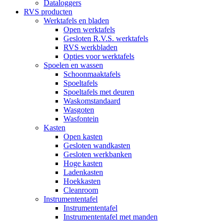
Dataloggers
RVS producten
Werktafels en bladen
Open werktafels
Gesloten R.V.S. werktafels
RVS werkbladen
Opties voor werktafels
Spoelen en wassen
Schoonmaaktafels
Spoeltafels
Spoeltafels met deuren
Waskomstandaard
Wasgoten
Wasfontein
Kasten
Open kasten
Gesloten wandkasten
Gesloten werkbanken
Hoge kasten
Ladenkasten
Hoekkasten
Cleanroom
Instrumententafel
Instrumententafel
Instrumententafel met manden