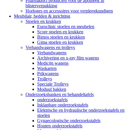
Pharmadoct producten voor de apotheek in
blisterverpakking
Horloges en accessoires voor verpleegkundigen
Meubilair, bedden & inrichting
Stoelen en krukken
Euroclinic stoelen en meubelen
Score stoelen en krukken
Bimos stoelen en krukken
Gima stoelen en krukken
Verbandwagens en trolleys
Verbandwagens
Archivering en x-ray film wagens
Medicijn wagens
Waskarren
Prikwagens
Trolleys
Speciale Trolleys
Moduul bakken
Onderzoeksbanken en behandeltafels
onderzoekstafels
Inklapbare onderzoekstafels
Elektrische en hydraulische onderzoekstafels en
stoelen
Gynaecologische onderzoekstafels
Houten onderzoekstafels