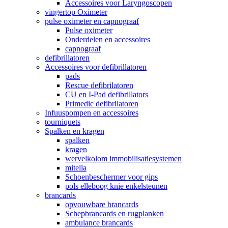
Accessoires voor Laryngoscopen
vingertop Oximeter
pulse oximeter en capnograaf
Pulse oximeter
Onderdelen en accessoires
capnograaf
defibrillatoren
Accessoires voor defibrillatoren
pads
Rescue defibrilatoren
CU en I-Pad defibrillators
Primedic defibrilatoren
Infuuspompen en accessoires
tourniquets
Spalken en kragen
spalken
kragen
wervelkolom immobilisatiesystemen
mitella
Schoenbeschermer voor gips
pols elleboog knie enkelsteunen
brancards
opvouwbare brancards
Schepbrancards en rugplanken
ambulance brancards