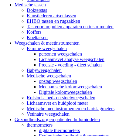
Medische tassen
Dokterstas
Kunstlederen artsentassen
EHBO tassen en rugzakken
Tas voor ampullen apparaten en instrumenten
Koffers
Koeltassen
Weegschalen & meetinstrumenten
Familie weegschalen
personen weegschalen
Lichaamsvet analyse weegschalen
Precisie - voeding - dieet schalen
Babyweegschalen
Medische weegschalen
opstap weegschalen
Mechanische kolomweegschalen
Digitale kolomweegschalen
Rolstoel-, bed- en stoelweegschalen
Lichaamsvet en huidplooi meter
Medische meetinstrumenten en hartslagmeters
Vetinaire weegschalen
Gezondheidszorg en patienten hulpmiddelen
thermometers
digitale thermometers
Ecologische kwikvrije thermometers