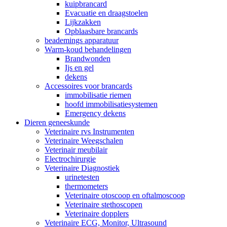
kuipbrancard
Evacuatie en draagstoelen
Lijkzakken
Opblaasbare brancards
beademings apparatuur
Warm-koud behandelingen
Brandwonden
Ijs en gel
dekens
Accessoires voor brancards
immobilisatie riemen
hoofd immobilisatiesystemen
Emergency dekens
Dieren geneeskunde
Veterinaire rvs Instrumenten
Veterinaire Weegschalen
Veterinair meubilair
Electrochirurgie
Veterinaire Diagnostiek
urinetesten
thermometers
Veterinaire otoscoop en oftalmoscoop
Veterinaire stethoscopen
Veterinaire dopplers
Veterinaire ECG, Monitor, Ultrasound