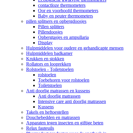
contactloze thermometers
Oor en voorhoofd thermometers
Baby en peuter thermometers
pillen splitsers en opbergdoosjes
Pillen splitters
Pillendoosjes
Opbergtasjes en ampullaria
Display
Hulpmiddelen voor oudere en gehandicapte mensen
Hulpmiddelen badkamer
Krukken en stokken
Rollators en looprekken
Rolstoelen - Toiletstoelen
rolstoelen
Toebehoren voor rolstoelen
Toiletstoelen
Anti doorlig matrassen en kussens
Anti doorlig matrassen
Intensive care anti doorlig matrassen
Kussens
Takels en heftoestellen
Douchebedden en matrassen
Apparaten tegen insecten en giftige beten
Relax fauteuils