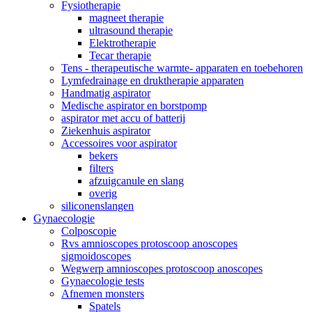
Fysiotherapie
magneet therapie
ultrasound therapie
Elektrotherapie
Tecar therapie
Tens - therapeutische warmte- apparaten en toebehoren
Lymfedrainage en druktherapie apparaten
Handmatig aspirator
Medische aspirator en borstpomp
aspirator met accu of batterij
Ziekenhuis aspirator
Accessoires voor aspirator
bekers
filters
afzuigcanule en slang
overig
siliconenslangen
Gynaecologie
Colposcopie
Rvs amnioscopes protoscoop anoscopes
sigmoidoscopes
Wegwerp amnioscopes protoscoop anoscopes
Gynaecologie tests
Afnemen monsters
Spatels