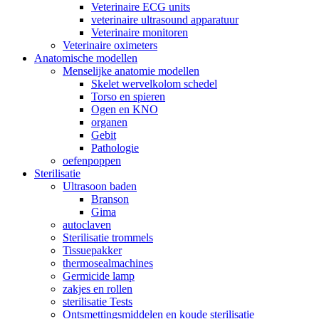
Veterinaire ECG units
veterinaire ultrasound apparatuur
Veterinaire monitoren
Veterinaire oximeters
Anatomische modellen
Menselijke anatomie modellen
Skelet wervelkolom schedel
Torso en spieren
Ogen en KNO
organen
Gebit
Pathologie
oefenpoppen
Sterilisatie
Ultrasoon baden
Branson
Gima
autoclaven
Sterilisatie trommels
Tissuepakker
thermosealmachines
Germicide lamp
zakjes en rollen
sterilisatie Tests
Ontsmettingsmiddelen en koude sterilisatie