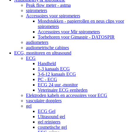
Peak flow meter - astma
spirometers
Accessoires voor spirometers
Mondstukken - papierrollen en neus clips voor
spirometers
Accessoires voor Mir spirometers
Toebehoren voor Gimaspir - DATOSPIR
audiometers
audiometrische cabines
ECG, monitoren en ultrasound
ECG
Handheld
1-3 kanaals ECG
3-6-12 kanaals ECG
PC - ECG
ECG 24 uur -monitor
Veterinaire ECG eenheden
Elektroden kabels en accessoires voor ECG
vasculaire dopplers
gel
ECG Gel
Ultrasound gel
gel reinigers
cosmetische gel