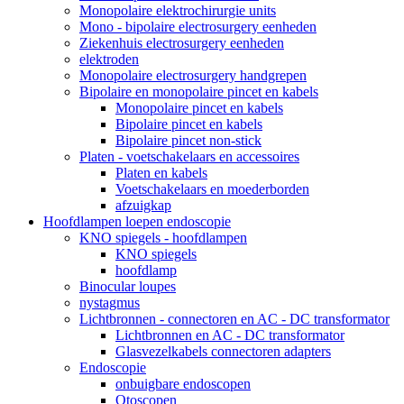
Monopolaire elektrochirurgie units
Mono - bipolaire electrosurgery eenheden
Ziekenhuis electrosurgery eenheden
elektroden
Monopolaire electrosurgery handgrepen
Bipolaire en monopolaire pincet en kabels
Monopolaire pincet en kabels
Bipolaire pincet en kabels
Bipolaire pincet non-stick
Platen - voetschakelaars en accessoires
Platen en kabels
Voetschakelaars en moederborden
afzuigkap
Hoofdlampen loepen endoscopie
KNO spiegels - hoofdlampen
KNO spiegels
hoofdlamp
Binocular loupes
nystagmus
Lichtbronnen - connectoren en AC - DC transformator
Lichtbronnen en AC - DC transformator
Glasvezelkabels connectoren adapters
Endoscopie
onbuigbare endoscopen
Otoscopen