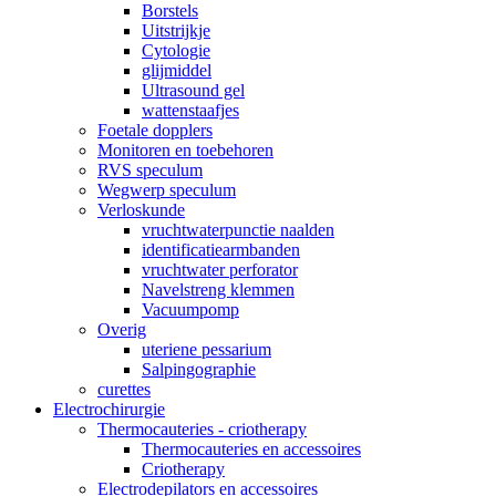
Borstels
Uitstrijkje
Cytologie
glijmiddel
Ultrasound gel
wattenstaafjes
Foetale dopplers
Monitoren en toebehoren
RVS speculum
Wegwerp speculum
Verloskunde
vruchtwaterpunctie naalden
identificatiearmbanden
vruchtwater perforator
Navelstreng klemmen
Vacuumpomp
Overig
uteriene pessarium
Salpingographie
curettes
Electrochirurgie
Thermocauteries - criotherapy
Thermocauteries en accessoires
Criotherapy
Electrodepilators en accessoires