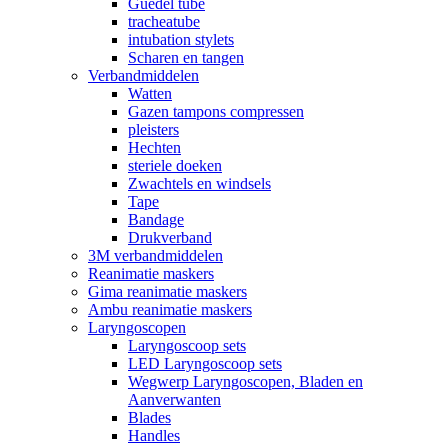
Guedel tube
tracheatube
intubation stylets
Scharen en tangen
Verbandmiddelen
Watten
Gazen tampons compressen
pleisters
Hechten
steriele doeken
Zwachtels en windsels
Tape
Bandage
Drukverband
3M verbandmiddelen
Reanimatie maskers
Gima reanimatie maskers
Ambu reanimatie maskers
Laryngoscopen
Laryngoscoop sets
LED Laryngoscoop sets
Wegwerp Laryngoscopen, Bladen en
Aanverwanten
Blades
Handles