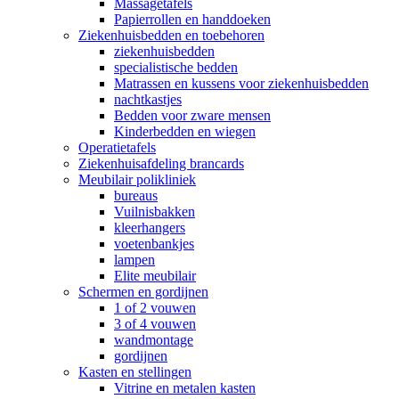
Massagetafels
Papierrollen en handdoeken
Ziekenhuisbedden en toebehoren
ziekenhuisbedden
specialistische bedden
Matrassen en kussens voor ziekenhuisbedden
nachtkastjes
Bedden voor zware mensen
Kinderbedden en wiegen
Operatietafels
Ziekenhuisafdeling brancards
Meubilair polikliniek
bureaus
Vuilnisbakken
kleerhangers
voetenbankjes
lampen
Elite meubilair
Schermen en gordijnen
1 of 2 vouwen
3 of 4 vouwen
wandmontage
gordijnen
Kasten en stellingen
Vitrine en metalen kasten