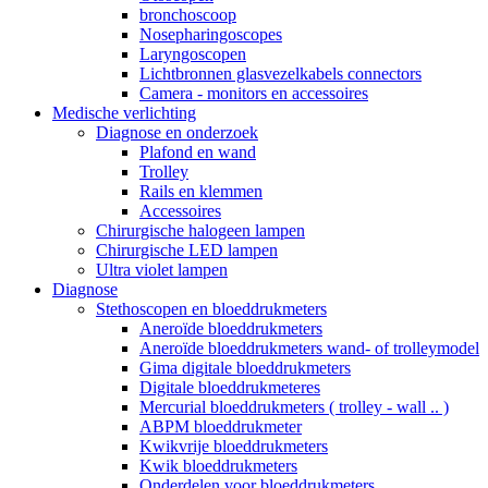
bronchoscoop
Nosepharingoscopes
Laryngoscopen
Lichtbronnen glasvezelkabels connectors
Camera - monitors en accessoires
Medische verlichting
Diagnose en onderzoek
Plafond en wand
Trolley
Rails en klemmen
Accessoires
Chirurgische halogeen lampen
Chirurgische LED lampen
Ultra violet lampen
Diagnose
Stethoscopen en bloeddrukmeters
Aneroïde bloeddrukmeters
Aneroïde bloeddrukmeters wand- of trolleymodel
Gima digitale bloeddrukmeters
Digitale bloeddrukmeteres
Mercurial bloeddrukmeters ( trolley - wall .. )
ABPM bloeddrukmeter
Kwikvrije bloeddrukmeters
Kwik bloeddrukmeters
Onderdelen voor bloeddrukmeters