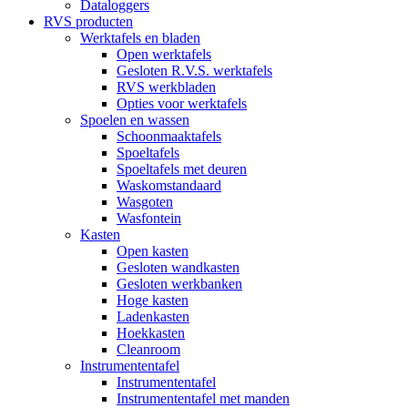
Dataloggers
RVS producten
Werktafels en bladen
Open werktafels
Gesloten R.V.S. werktafels
RVS werkbladen
Opties voor werktafels
Spoelen en wassen
Schoonmaaktafels
Spoeltafels
Spoeltafels met deuren
Waskomstandaard
Wasgoten
Wasfontein
Kasten
Open kasten
Gesloten wandkasten
Gesloten werkbanken
Hoge kasten
Ladenkasten
Hoekkasten
Cleanroom
Instrumententafel
Instrumententafel
Instrumententafel met manden