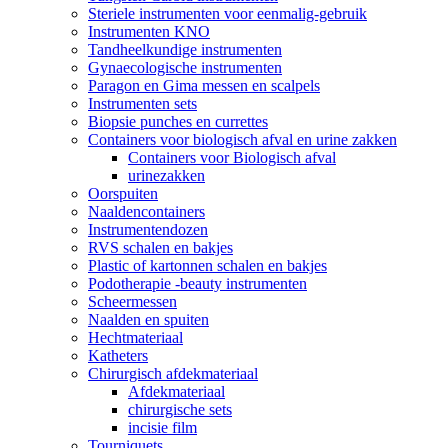
Steriele instrumenten voor eenmalig-gebruik
Instrumenten KNO
Tandheelkundige instrumenten
Gynaecologische instrumenten
Paragon en Gima messen en scalpels
Instrumenten sets
Biopsie punches en currettes
Containers voor biologisch afval en urine zakken
Containers voor Biologisch afval
urinezakken
Oorspuiten
Naaldencontainers
Instrumentendozen
RVS schalen en bakjes
Plastic of kartonnen schalen en bakjes
Podotherapie -beauty instrumenten
Scheermessen
Naalden en spuiten
Hechtmateriaal
Katheters
Chirurgisch afdekmateriaal
Afdekmateriaal
chirurgische sets
incisie film
Tourniquets