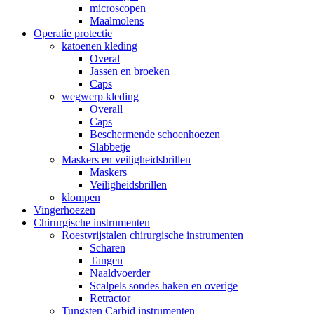
microscopen
Maalmolens
Operatie protectie
katoenen kleding
Overal
Jassen en broeken
Caps
wegwerp kleding
Overall
Caps
Beschermende schoenhoezen
Slabbetje
Maskers en veiligheidsbrillen
Maskers
Veiligheidsbrillen
klompen
Vingerhoezen
Chirurgische instrumenten
Roestvrijstalen chirurgische instrumenten
Scharen
Tangen
Naaldvoerder
Scalpels sondes haken en overige
Retractor
Tungsten Carbid instrumenten