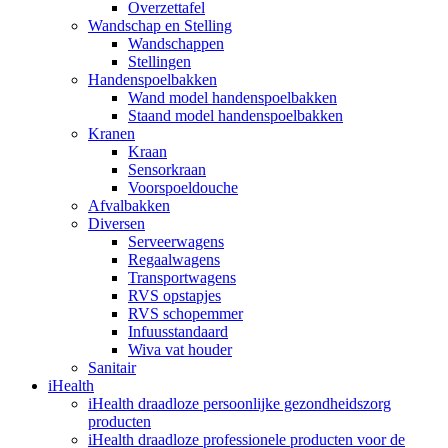
Overzettafel
Wandschap en Stelling
Wandschappen
Stellingen
Handenspoelbakken
Wand model handenspoelbakken
Staand model handenspoelbakken
Kranen
Kraan
Sensorkraan
Voorspoeldouche
Afvalbakken
Diversen
Serveerwagens
Regaalwagens
Transportwagens
RVS opstapjes
RVS schopemmer
Infuusstandaard
Wiva vat houder
Sanitair
iHealth
iHealth draadloze persoonlijke gezondheidszorg
producten
iHealth draadloze professionele producten voor de