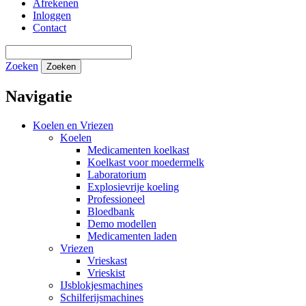
Afrekenen
Inloggen
Contact
Zoeken
Zoeken
Navigatie
Koelen en Vriezen
Koelen
Medicamenten koelkast
Koelkast voor moedermelk
Laboratorium
Explosievrije koeling
Professioneel
Bloedbank
Demo modellen
Medicamenten laden
Vriezen
Vrieskast
Vrieskist
IJsblokjesmachines
Schilferijsmachines