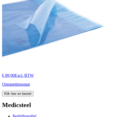
€ 89,00
Excl. BTW
Ontsmettingsmat
Klik hier en bestel
Medicsteel
Bedrijfsprofiel