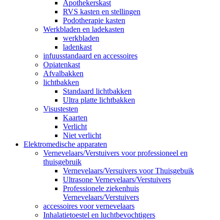
Apothekerskast
RVS kasten en stellingen
Podotherapie kasten
Werkbladen en ladekasten
werkbladen
ladenkast
infuusstandaard en accessoires
Opiatenkast
Afvalbakken
lichtbakken
Standaard lichtbakken
Ultra platte lichtbakken
Visustesten
Kaarten
Verlicht
Niet verlicht
Elektromedische apparaten
Vernevelaars/Verstuivers voor professioneel en
thuisgebruik
Vernevelaars/Versuivers voor Thuisgebuik
Ultrasone Vernevelaars/Verstuivers
Professionele ziekenhuis
Vernevelaars/Verstuivers
accessoires voor vernevelaars
Inhalatietoestel en luchtbevochtigers