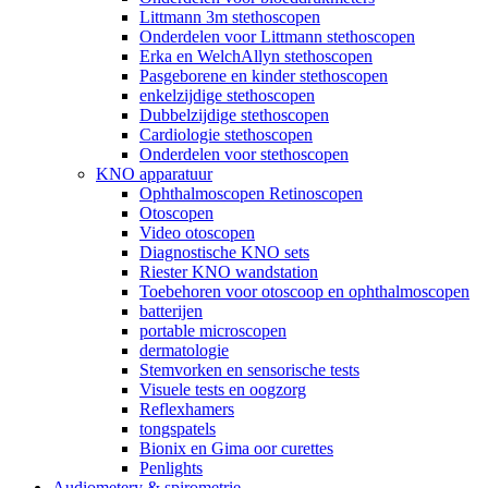
Littmann 3m stethoscopen
Onderdelen voor Littmann stethoscopen
Erka en WelchAllyn stethoscopen
Pasgeborene en kinder stethoscopen
enkelzijdige stethoscopen
Dubbelzijdige stethoscopen
Cardiologie stethoscopen
Onderdelen voor stethoscopen
KNO apparatuur
Ophthalmoscopen Retinoscopen
Otoscopen
Video otoscopen
Diagnostische KNO sets
Riester KNO wandstation
Toebehoren voor otoscoop en ophthalmoscopen
batterijen
portable microscopen
dermatologie
Stemvorken en sensorische tests
Visuele tests en oogzorg
Reflexhamers
tongspatels
Bionix en Gima oor curettes
Penlights
Audiometery & spirometrie