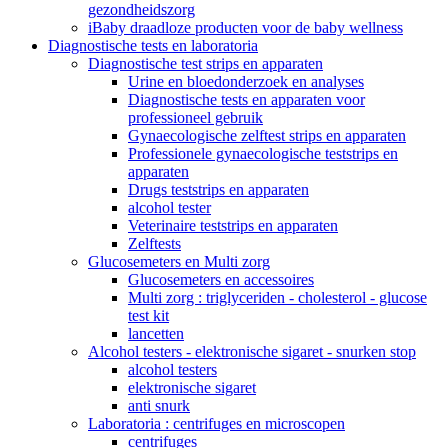
gezondheidszorg
iBaby draadloze producten voor de baby wellness
Diagnostische tests en laboratoria
Diagnostische test strips en apparaten
Urine en bloedonderzoek en analyses
Diagnostische tests en apparaten voor
professioneel gebruik
Gynaecologische zelftest strips en apparaten
Professionele gynaecologische teststrips en
apparaten
Drugs teststrips en apparaten
alcohol tester
Veterinaire teststrips en apparaten
Zelftests
Glucosemeters en Multi zorg
Glucosemeters en accessoires
Multi zorg : triglyceriden - cholesterol - glucose
test kit
lancetten
Alcohol testers - elektronische sigaret - snurken stop
alcohol testers
elektronische sigaret
anti snurk
Laboratoria : centrifuges en microscopen
centrifuges