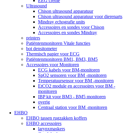
EEG crème
Ultrasound
Chison ultrasound apparatuur
Chison ultrasound apparatuur voor dierenarts
Mindray echografie units
Accessoires en sondes voor Chison
Accessoires en sondes Mindray
printers
Patiëntenmonitoren Vitale functies
bot densitometer
Thermisch papier voor ECG
Patiëntenmonitoren BM1, BM3, BM5
Accessoires voor Monitoren
ECG kabels voor BM-monitoren
SpO2 sensoren voor BM -monitoren
Temperatuursensor voor BM -monitoren
EtCO2 module en accessoires voor BM -
monitoren
IBP kit voor BM3 - BM5 monitoren
overig
Centraal station voor BM -monitoren
EHBO
EHBO tassen rugzakken koffers
EHBO accessoires
larynxmaskers