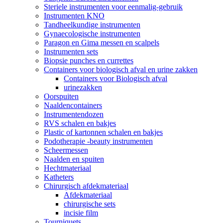
Steriele instrumenten voor eenmalig-gebruik
Instrumenten KNO
Tandheelkundige instrumenten
Gynaecologische instrumenten
Paragon en Gima messen en scalpels
Instrumenten sets
Biopsie punches en currettes
Containers voor biologisch afval en urine zakken
Containers voor Biologisch afval
urinezakken
Oorspuiten
Naaldencontainers
Instrumentendozen
RVS schalen en bakjes
Plastic of kartonnen schalen en bakjes
Podotherapie -beauty instrumenten
Scheermessen
Naalden en spuiten
Hechtmateriaal
Katheters
Chirurgisch afdekmateriaal
Afdekmateriaal
chirurgische sets
incisie film
Tourniquets