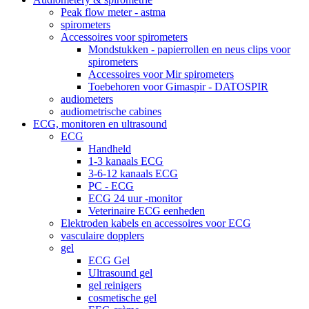
Peak flow meter - astma
spirometers
Accessoires voor spirometers
Mondstukken - papierrollen en neus clips voor
spirometers
Accessoires voor Mir spirometers
Toebehoren voor Gimaspir - DATOSPIR
audiometers
audiometrische cabines
ECG, monitoren en ultrasound
ECG
Handheld
1-3 kanaals ECG
3-6-12 kanaals ECG
PC - ECG
ECG 24 uur -monitor
Veterinaire ECG eenheden
Elektroden kabels en accessoires voor ECG
vasculaire dopplers
gel
ECG Gel
Ultrasound gel
gel reinigers
cosmetische gel