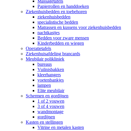
Massagetafels
Papierrollen en handdoeken
Ziekenhuisbedden en toebehoren
ziekenhuisbedden
specialistische bedden
Matrassen en kussens voor ziekenhuisbedden
nachtkastjes
Bedden voor zware mensen
Kinderbedden en wiegen
Operatietafels
Ziekenhuisafdeling brancards
Meubilair polikliniek
bureaus
Vuilnisbakken
kleerhangers
voetenbankjes
lampen
Elite meubilair
Schermen en gordijnen
1 of 2 vouwen
3 of 4 vouwen
wandmontage
gordijnen
Kasten en stellingen
Vitrine en metalen kasten