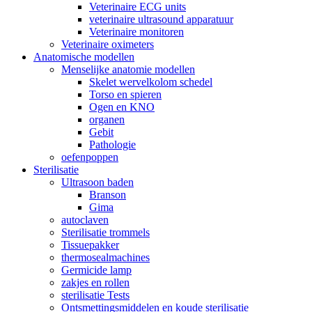
Veterinaire ECG units
veterinaire ultrasound apparatuur
Veterinaire monitoren
Veterinaire oximeters
Anatomische modellen
Menselijke anatomie modellen
Skelet wervelkolom schedel
Torso en spieren
Ogen en KNO
organen
Gebit
Pathologie
oefenpoppen
Sterilisatie
Ultrasoon baden
Branson
Gima
autoclaven
Sterilisatie trommels
Tissuepakker
thermosealmachines
Germicide lamp
zakjes en rollen
sterilisatie Tests
Ontsmettingsmiddelen en koude sterilisatie