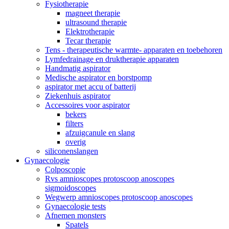
Fysiotherapie
magneet therapie
ultrasound therapie
Elektrotherapie
Tecar therapie
Tens - therapeutische warmte- apparaten en toebehoren
Lymfedrainage en druktherapie apparaten
Handmatig aspirator
Medische aspirator en borstpomp
aspirator met accu of batterij
Ziekenhuis aspirator
Accessoires voor aspirator
bekers
filters
afzuigcanule en slang
overig
siliconenslangen
Gynaecologie
Colposcopie
Rvs amnioscopes protoscoop anoscopes
sigmoidoscopes
Wegwerp amnioscopes protoscoop anoscopes
Gynaecologie tests
Afnemen monsters
Spatels