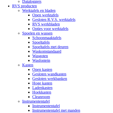
Dataloggers
RVS producten
Werktafels en bladen
Open werktafels
Gesloten R.V.S. werktafels
RVS werkbladen
Opties voor werktafels
Spoelen en wassen
Schoonmaaktafels
Spoeltafels
Spoeltafels met deuren
Waskomstandaard
Wasgoten
Wasfontein
Kasten
Open kasten
Gesloten wandkasten
Gesloten werkbanken
Hoge kasten
Ladenkasten
Hoekkasten
Cleanroom
Instrumententafel
Instrumententafel
Instrumententafel met manden