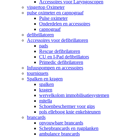
Accessoires voor Laryngoscopen
vingertop Oximeter
pulse oximeter en capnograaf
Pulse oximeter
Onderdelen en accessoires
capnograaf
defibrillatoren
Accessoires voor defibrillatoren
pads
Rescue defibrilatoren
CU en I-Pad defibrillators
Primedic defibrilatoren
Infuuspompen en accessoires
tourniquets
Spalken en kragen
spalken
kragen
wervelkolom immobilisatiesystemen
mitella
Schoenbeschermer voor gips
pols elleboog knie enkelsteunen
brancards
opvouwbare brancards
Schepbrancards en rugplanken
ambulance brancards