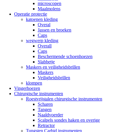
microscopen
Maalmolens
Operatie protectie
katoenen kleding
Overal
Jassen en broeken
Caps
wegwerp kleding
Overall
Caps
Beschermende schoenhoezen
Slabbetje
Maskers en veiligheidsbrillen
Maskers
Veiligheidsbrillen
klompen
Vingerhoezen
Chirurgische instrumenten
Roestvrijstalen chirurgische instrumenten
Scharen
Tangen
Naaldvoerder
Scalpels sondes haken en overige
Retractor
Tungsten Carbid instrumenten