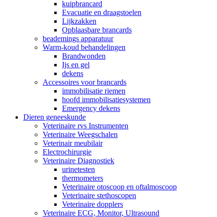
kuipbrancard
Evacuatie en draagstoelen
Lijkzakken
Opblaasbare brancards
beademings apparatuur
Warm-koud behandelingen
Brandwonden
Ijs en gel
dekens
Accessoires voor brancards
immobilisatie riemen
hoofd immobilisatiesystemen
Emergency dekens
Dieren geneeskunde
Veterinaire rvs Instrumenten
Veterinaire Weegschalen
Veterinair meubilair
Electrochirurgie
Veterinaire Diagnostiek
urinetesten
thermometers
Veterinaire otoscoop en oftalmoscoop
Veterinaire stethoscopen
Veterinaire dopplers
Veterinaire ECG, Monitor, Ultrasound