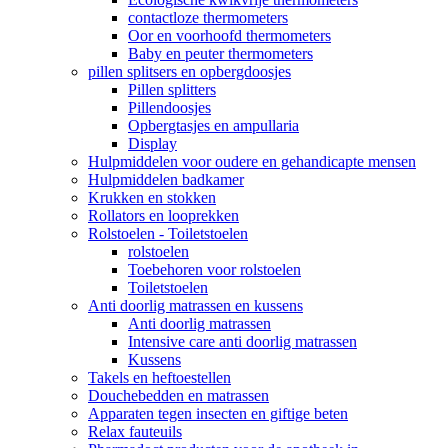
contactloze thermometers
Oor en voorhoofd thermometers
Baby en peuter thermometers
pillen splitsers en opbergdoosjes
Pillen splitters
Pillendoosjes
Opbergtasjes en ampullaria
Display
Hulpmiddelen voor oudere en gehandicapte mensen
Hulpmiddelen badkamer
Krukken en stokken
Rollators en looprekken
Rolstoelen - Toiletstoelen
rolstoelen
Toebehoren voor rolstoelen
Toiletstoelen
Anti doorlig matrassen en kussens
Anti doorlig matrassen
Intensive care anti doorlig matrassen
Kussens
Takels en heftoestellen
Douchebedden en matrassen
Apparaten tegen insecten en giftige beten
Relax fauteuils