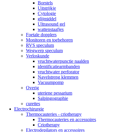
Borstels
Uitstrijkje
Cytologie
glijmiddel
Ultrasound gel
wattenstaafjes
Foetale dopplers
Monitoren en toebehoren
RVS speculum
Wegwerp speculum
Verloskunde
vruchtwaterpunctie naalden
identificatiearmbanden
vruchtwater perforator
Navelstreng klemmen
Vacuumpomp
Overig
uteriene pessarium
Salpingographie
curettes
Electrochirurgie
Thermocauteries - criotherapy
Thermocauteries en accessoires
Criotherapy
Electrodepilators en accessoires