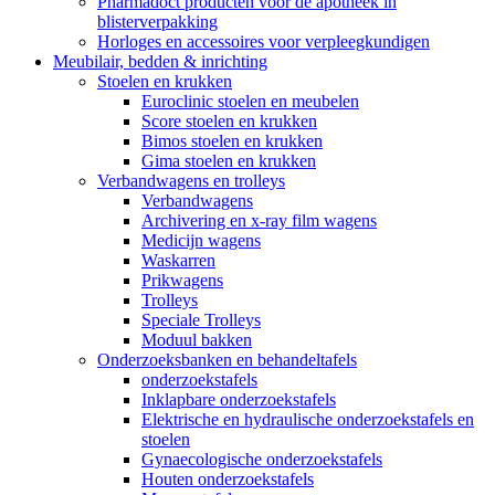
Pharmadoct producten voor de apotheek in
blisterverpakking
Horloges en accessoires voor verpleegkundigen
Meubilair, bedden & inrichting
Stoelen en krukken
Euroclinic stoelen en meubelen
Score stoelen en krukken
Bimos stoelen en krukken
Gima stoelen en krukken
Verbandwagens en trolleys
Verbandwagens
Archivering en x-ray film wagens
Medicijn wagens
Waskarren
Prikwagens
Trolleys
Speciale Trolleys
Moduul bakken
Onderzoeksbanken en behandeltafels
onderzoekstafels
Inklapbare onderzoekstafels
Elektrische en hydraulische onderzoekstafels en
stoelen
Gynaecologische onderzoekstafels
Houten onderzoekstafels