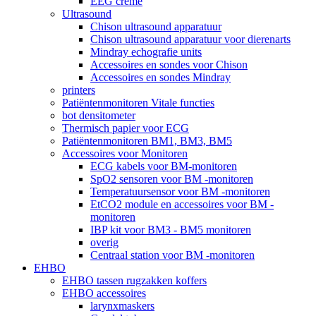
EEG crème
Ultrasound
Chison ultrasound apparatuur
Chison ultrasound apparatuur voor dierenarts
Mindray echografie units
Accessoires en sondes voor Chison
Accessoires en sondes Mindray
printers
Patiëntenmonitoren Vitale functies
bot densitometer
Thermisch papier voor ECG
Patiëntenmonitoren BM1, BM3, BM5
Accessoires voor Monitoren
ECG kabels voor BM-monitoren
SpO2 sensoren voor BM -monitoren
Temperatuursensor voor BM -monitoren
EtCO2 module en accessoires voor BM -
monitoren
IBP kit voor BM3 - BM5 monitoren
overig
Centraal station voor BM -monitoren
EHBO
EHBO tassen rugzakken koffers
EHBO accessoires
larynxmaskers