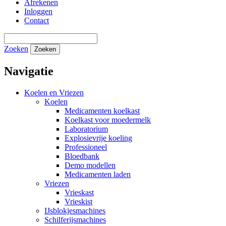
Afrekenen
Inloggen
Contact
Zoeken
Zoeken
Navigatie
Koelen en Vriezen
Koelen
Medicamenten koelkast
Koelkast voor moedermelk
Laboratorium
Explosievrije koeling
Professioneel
Bloedbank
Demo modellen
Medicamenten laden
Vriezen
Vrieskast
Vrieskist
IJsblokjesmachines
Schilferijsmachines