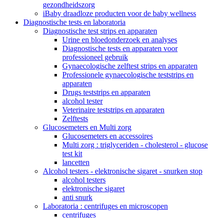
gezondheidszorg
iBaby draadloze producten voor de baby wellness
Diagnostische tests en laboratoria
Diagnostische test strips en apparaten
Urine en bloedonderzoek en analyses
Diagnostische tests en apparaten voor
professioneel gebruik
Gynaecologische zelftest strips en apparaten
Professionele gynaecologische teststrips en
apparaten
Drugs teststrips en apparaten
alcohol tester
Veterinaire teststrips en apparaten
Zelftests
Glucosemeters en Multi zorg
Glucosemeters en accessoires
Multi zorg : triglyceriden - cholesterol - glucose
test kit
lancetten
Alcohol testers - elektronische sigaret - snurken stop
alcohol testers
elektronische sigaret
anti snurk
Laboratoria : centrifuges en microscopen
centrifuges