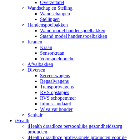
Overzettafel
Wandschap en Stelling
Wandschappen
Stellingen
Handenspoelbakken
Wand model handenspoelbakken
Staand model handenspoelbakken
Kranen
Kraan
Sensorkraan
Voorspoeldouche
Afvalbakken
Diversen
Serveerwagens
Regaalwagens
Transportwagens
RVS opstapjes
RVS schopemmer
Infuusstandaard
Wiva vat houder
Sanitair
iHealth
iHealth draadloze persoonlijke gezondheidszorg
producten
iHealth draadloze professionele producten voor de