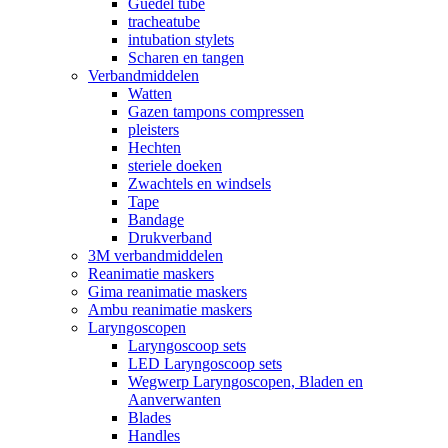
Guedel tube
tracheatube
intubation stylets
Scharen en tangen
Verbandmiddelen
Watten
Gazen tampons compressen
pleisters
Hechten
steriele doeken
Zwachtels en windsels
Tape
Bandage
Drukverband
3M verbandmiddelen
Reanimatie maskers
Gima reanimatie maskers
Ambu reanimatie maskers
Laryngoscopen
Laryngoscoop sets
LED Laryngoscoop sets
Wegwerp Laryngoscopen, Bladen en
Aanverwanten
Blades
Handles