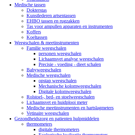
Medische tassen
Dokterstas
Kunstlederen artsentassen
EHBO tassen en rugzakken
Tas voor ampullen apparaten en instrumenten
Koffers
Koeltassen
Weegschalen & meetinstrumenten
Familie weegschalen
personen weegschalen
Lichaamsvet analyse weegschalen
Precisie - voeding - dieet schalen
Babyweegschalen
Medische weegschalen
opstap weegschalen
Mechanische kolomweegschalen
Digitale kolomweegschalen
Rolstoel-, bed- en stoelweegschalen
Lichaamsvet en huidplooi meter
Medische meetinstrumenten en hartslagmeters
Vetinaire weegschalen
Gezondheidszorg en patienten hulpmiddelen
thermometers
digitale thermometers
Ecologische kwikvrije thermometers