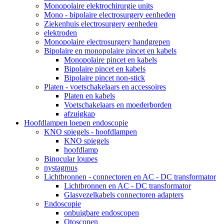
Monopolaire elektrochirurgie units
Mono - bipolaire electrosurgery eenheden
Ziekenhuis electrosurgery eenheden
elektroden
Monopolaire electrosurgery handgrepen
Bipolaire en monopolaire pincet en kabels
Monopolaire pincet en kabels
Bipolaire pincet en kabels
Bipolaire pincet non-stick
Platen - voetschakelaars en accessoires
Platen en kabels
Voetschakelaars en moederborden
afzuigkap
Hoofdlampen loepen endoscopie
KNO spiegels - hoofdlampen
KNO spiegels
hoofdlamp
Binocular loupes
nystagmus
Lichtbronnen - connectoren en AC - DC transformator
Lichtbronnen en AC - DC transformator
Glasvezelkabels connectoren adapters
Endoscopie
onbuigbare endoscopen
Otoscopen