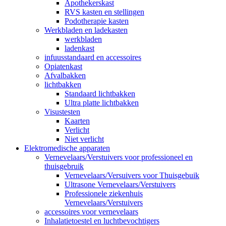
Apothekerskast
RVS kasten en stellingen
Podotherapie kasten
Werkbladen en ladekasten
werkbladen
ladenkast
infuusstandaard en accessoires
Opiatenkast
Afvalbakken
lichtbakken
Standaard lichtbakken
Ultra platte lichtbakken
Visustesten
Kaarten
Verlicht
Niet verlicht
Elektromedische apparaten
Vernevelaars/Verstuivers voor professioneel en
thuisgebruik
Vernevelaars/Versuivers voor Thuisgebuik
Ultrasone Vernevelaars/Verstuivers
Professionele ziekenhuis
Vernevelaars/Verstuivers
accessoires voor vernevelaars
Inhalatietoestel en luchtbevochtigers