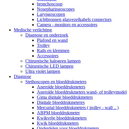
bronchoscoop
Nosepharingoscopes
Laryngoscopen
Lichtbronnen glasvezelkabels connectors
Camera - monitors en accessoires
Medische verlichting
Diagnose en onderzoek
Plafond en wand
Trolley
Rails en klemmen
Accessoires
Chirurgische halogeen lampen
Chirurgische LED lampen
Ultra violet lampen
Diagnose
Stethoscopen en bloeddrukmeters
Aneroïde bloeddrukmeters
Aneroïde bloeddrukmeters wand- of trolleymodel
Gima digitale bloeddrukmeters
Digitale bloeddrukmeteres
Mercurial bloeddrukmeters ( trolley - wall .. )
ABPM bloeddrukmeter
Kwikvrije bloeddrukmeters
Kwik bloeddrukmeters
Onderdelen voor bloeddrukmeters