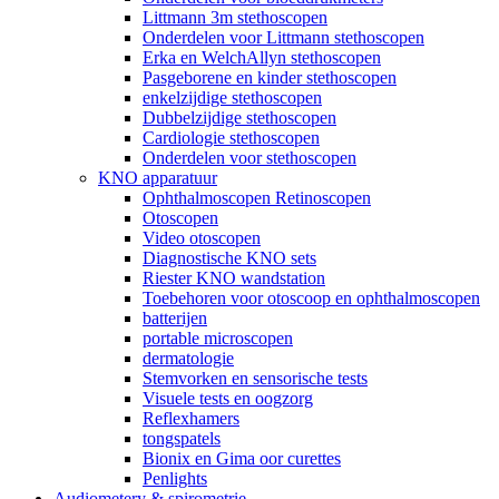
Littmann 3m stethoscopen
Onderdelen voor Littmann stethoscopen
Erka en WelchAllyn stethoscopen
Pasgeborene en kinder stethoscopen
enkelzijdige stethoscopen
Dubbelzijdige stethoscopen
Cardiologie stethoscopen
Onderdelen voor stethoscopen
KNO apparatuur
Ophthalmoscopen Retinoscopen
Otoscopen
Video otoscopen
Diagnostische KNO sets
Riester KNO wandstation
Toebehoren voor otoscoop en ophthalmoscopen
batterijen
portable microscopen
dermatologie
Stemvorken en sensorische tests
Visuele tests en oogzorg
Reflexhamers
tongspatels
Bionix en Gima oor curettes
Penlights
Audiometery & spirometrie