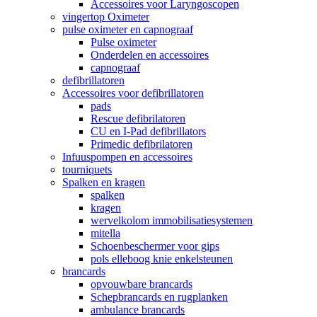
Accessoires voor Laryngoscopen
vingertop Oximeter
pulse oximeter en capnograaf
Pulse oximeter
Onderdelen en accessoires
capnograaf
defibrillatoren
Accessoires voor defibrillatoren
pads
Rescue defibrilatoren
CU en I-Pad defibrillators
Primedic defibrilatoren
Infuuspompen en accessoires
tourniquets
Spalken en kragen
spalken
kragen
wervelkolom immobilisatiesystemen
mitella
Schoenbeschermer voor gips
pols elleboog knie enkelsteunen
brancards
opvouwbare brancards
Schepbrancards en rugplanken
ambulance brancards