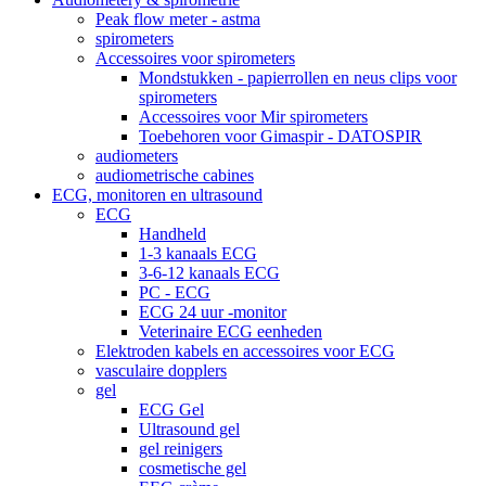
Peak flow meter - astma
spirometers
Accessoires voor spirometers
Mondstukken - papierrollen en neus clips voor
spirometers
Accessoires voor Mir spirometers
Toebehoren voor Gimaspir - DATOSPIR
audiometers
audiometrische cabines
ECG, monitoren en ultrasound
ECG
Handheld
1-3 kanaals ECG
3-6-12 kanaals ECG
PC - ECG
ECG 24 uur -monitor
Veterinaire ECG eenheden
Elektroden kabels en accessoires voor ECG
vasculaire dopplers
gel
ECG Gel
Ultrasound gel
gel reinigers
cosmetische gel