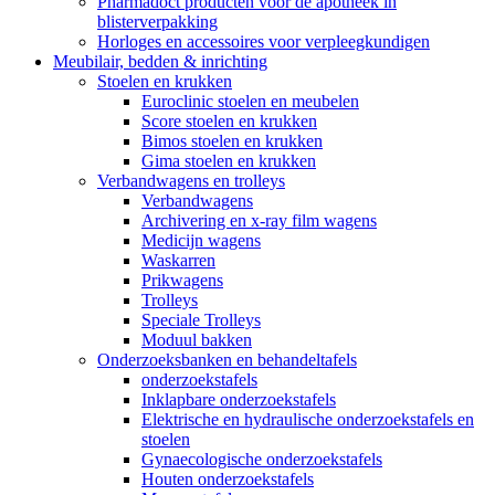
Pharmadoct producten voor de apotheek in
blisterverpakking
Horloges en accessoires voor verpleegkundigen
Meubilair, bedden & inrichting
Stoelen en krukken
Euroclinic stoelen en meubelen
Score stoelen en krukken
Bimos stoelen en krukken
Gima stoelen en krukken
Verbandwagens en trolleys
Verbandwagens
Archivering en x-ray film wagens
Medicijn wagens
Waskarren
Prikwagens
Trolleys
Speciale Trolleys
Moduul bakken
Onderzoeksbanken en behandeltafels
onderzoekstafels
Inklapbare onderzoekstafels
Elektrische en hydraulische onderzoekstafels en
stoelen
Gynaecologische onderzoekstafels
Houten onderzoekstafels