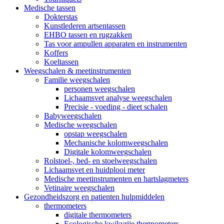
Medische tassen
Dokterstas
Kunstlederen artsentassen
EHBO tassen en rugzakken
Tas voor ampullen apparaten en instrumenten
Koffers
Koeltassen
Weegschalen & meetinstrumenten
Familie weegschalen
personen weegschalen
Lichaamsvet analyse weegschalen
Precisie - voeding - dieet schalen
Babyweegschalen
Medische weegschalen
opstap weegschalen
Mechanische kolomweegschalen
Digitale kolomweegschalen
Rolstoel-, bed- en stoelweegschalen
Lichaamsvet en huidplooi meter
Medische meetinstrumenten en hartslagmeters
Vetinaire weegschalen
Gezondheidszorg en patienten hulpmiddelen
thermometers
digitale thermometers
Ecologische kwikvrije thermometers