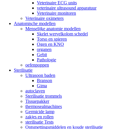
Veterinaire ECG units
veterinaire ultrasound apparatuur
Veterinaire monitoren
Veterinaire oximeters
Anatomische modellen
Menselijke anatomie modellen
Skelet wervelkolom schedel
Torso en spieren
Ogen en KNO
organen
Gebit
Pathologie
oefenpoppen
Sterilisatie
Ultrasoon baden
Branson
Gima
autoclaven
Sterilisatie trommels
Tissuepakker
thermosealmachines
Germicide lamp
zakjes en rollen
sterilisatie Tests
Ontsmettingsmiddelen en koude sterilisatie