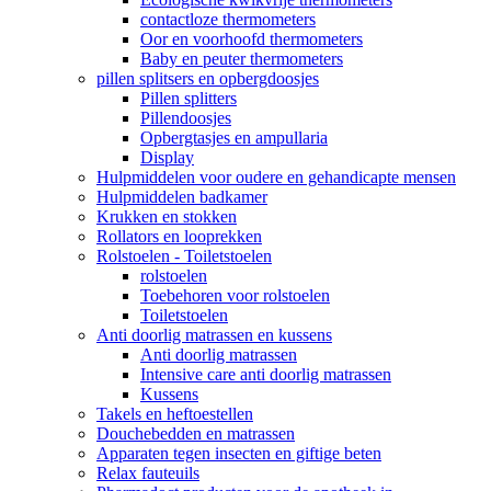
contactloze thermometers
Oor en voorhoofd thermometers
Baby en peuter thermometers
pillen splitsers en opbergdoosjes
Pillen splitters
Pillendoosjes
Opbergtasjes en ampullaria
Display
Hulpmiddelen voor oudere en gehandicapte mensen
Hulpmiddelen badkamer
Krukken en stokken
Rollators en looprekken
Rolstoelen - Toiletstoelen
rolstoelen
Toebehoren voor rolstoelen
Toiletstoelen
Anti doorlig matrassen en kussens
Anti doorlig matrassen
Intensive care anti doorlig matrassen
Kussens
Takels en heftoestellen
Douchebedden en matrassen
Apparaten tegen insecten en giftige beten
Relax fauteuils