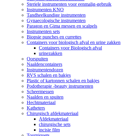
Steriele instrumenten voor eenmalig-gebruik
Instrumenten KNO
Tandheelkundige instrumenten
Gynaecologische instrumenten
Paragon en Gima messen en scalpels
Instrumenten sets
Biopsie punches en currettes
Containers voor biologisch afval en urine zakken
Containers voor Biologisch afval
urinezakken
Oorspuiten
Naaldencontainers
Instrumentendozen
RVS schalen en bakjes
Plastic of kartonnen schalen en bakjes
Podotherapie -beauty instrumenten
Scheermessen
Naalden en spuiten
Hechtmateriaal
Katheters
Chirurgisch afdekmateriaal
Afdekmateriaal
chirurgische sets
incisie film
Tourniquets