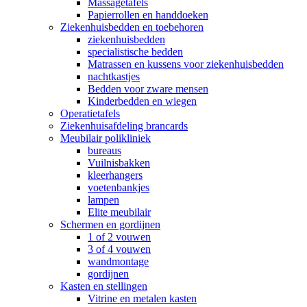
Massagetafels
Papierrollen en handdoeken
Ziekenhuisbedden en toebehoren
ziekenhuisbedden
specialistische bedden
Matrassen en kussens voor ziekenhuisbedden
nachtkastjes
Bedden voor zware mensen
Kinderbedden en wiegen
Operatietafels
Ziekenhuisafdeling brancards
Meubilair polikliniek
bureaus
Vuilnisbakken
kleerhangers
voetenbankjes
lampen
Elite meubilair
Schermen en gordijnen
1 of 2 vouwen
3 of 4 vouwen
wandmontage
gordijnen
Kasten en stellingen
Vitrine en metalen kasten