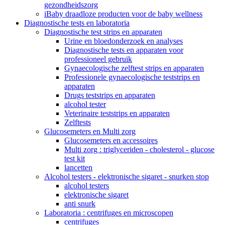
gezondheidszorg
iBaby draadloze producten voor de baby wellness
Diagnostische tests en laboratoria
Diagnostische test strips en apparaten
Urine en bloedonderzoek en analyses
Diagnostische tests en apparaten voor
professioneel gebruik
Gynaecologische zelftest strips en apparaten
Professionele gynaecologische teststrips en
apparaten
Drugs teststrips en apparaten
alcohol tester
Veterinaire teststrips en apparaten
Zelftests
Glucosemeters en Multi zorg
Glucosemeters en accessoires
Multi zorg : triglyceriden - cholesterol - glucose
test kit
lancetten
Alcohol testers - elektronische sigaret - snurken stop
alcohol testers
elektronische sigaret
anti snurk
Laboratoria : centrifuges en microscopen
centrifuges