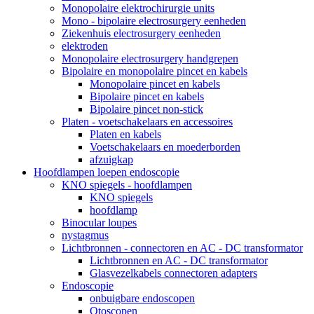
Monopolaire elektrochirurgie units
Mono - bipolaire electrosurgery eenheden
Ziekenhuis electrosurgery eenheden
elektroden
Monopolaire electrosurgery handgrepen
Bipolaire en monopolaire pincet en kabels
Monopolaire pincet en kabels
Bipolaire pincet en kabels
Bipolaire pincet non-stick
Platen - voetschakelaars en accessoires
Platen en kabels
Voetschakelaars en moederborden
afzuigkap
Hoofdlampen loepen endoscopie
KNO spiegels - hoofdlampen
KNO spiegels
hoofdlamp
Binocular loupes
nystagmus
Lichtbronnen - connectoren en AC - DC transformator
Lichtbronnen en AC - DC transformator
Glasvezelkabels connectoren adapters
Endoscopie
onbuigbare endoscopen
Otoscopen