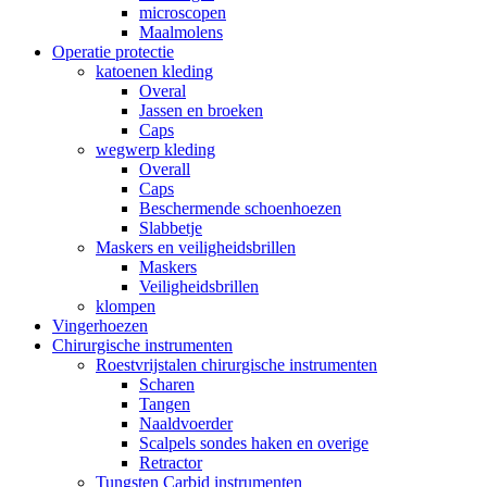
microscopen
Maalmolens
Operatie protectie
katoenen kleding
Overal
Jassen en broeken
Caps
wegwerp kleding
Overall
Caps
Beschermende schoenhoezen
Slabbetje
Maskers en veiligheidsbrillen
Maskers
Veiligheidsbrillen
klompen
Vingerhoezen
Chirurgische instrumenten
Roestvrijstalen chirurgische instrumenten
Scharen
Tangen
Naaldvoerder
Scalpels sondes haken en overige
Retractor
Tungsten Carbid instrumenten