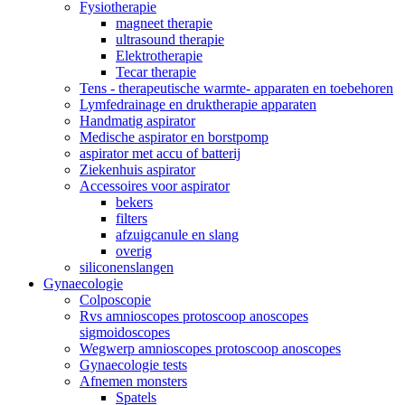
Fysiotherapie
magneet therapie
ultrasound therapie
Elektrotherapie
Tecar therapie
Tens - therapeutische warmte- apparaten en toebehoren
Lymfedrainage en druktherapie apparaten
Handmatig aspirator
Medische aspirator en borstpomp
aspirator met accu of batterij
Ziekenhuis aspirator
Accessoires voor aspirator
bekers
filters
afzuigcanule en slang
overig
siliconenslangen
Gynaecologie
Colposcopie
Rvs amnioscopes protoscoop anoscopes
sigmoidoscopes
Wegwerp amnioscopes protoscoop anoscopes
Gynaecologie tests
Afnemen monsters
Spatels