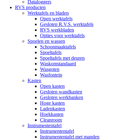
Dataloggers
RVS producten
Werktafels en bladen
Open werktafels
Gesloten R.V.S. werktafels
RVS werkbladen
Opties voor werktafels
Spoelen en wassen
Schoonmaaktafels
Spoeltafels
Spoeltafels met deuren
Waskomstandaard
Wasgoten
Wasfontein
Kasten
Open kasten
Gesloten wandkasten
Gesloten werkbanken
Hoge kasten
Ladenkasten
Hoekkasten
Cleanroom
Instrumententafel
Instrumententafel
Instrumententafel met manden