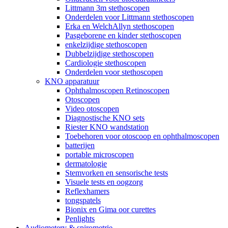
Littmann 3m stethoscopen
Onderdelen voor Littmann stethoscopen
Erka en WelchAllyn stethoscopen
Pasgeborene en kinder stethoscopen
enkelzijdige stethoscopen
Dubbelzijdige stethoscopen
Cardiologie stethoscopen
Onderdelen voor stethoscopen
KNO apparatuur
Ophthalmoscopen Retinoscopen
Otoscopen
Video otoscopen
Diagnostische KNO sets
Riester KNO wandstation
Toebehoren voor otoscoop en ophthalmoscopen
batterijen
portable microscopen
dermatologie
Stemvorken en sensorische tests
Visuele tests en oogzorg
Reflexhamers
tongspatels
Bionix en Gima oor curettes
Penlights
Audiometery & spirometrie