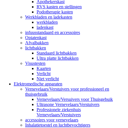
Apothekerskast
RVS kasten en stellingen
Podotherapie kasten
Werkbladen en ladekasten
werkbladen
ladenkast
infuusstandaard en accessoires
Opiatenkast
Afvalbakken
lichtbakken
Standaard lichtbakken
Ultra platte lichtbakken
Visustesten
Kaarten
Verlicht
Niet verlicht
Elektromedische apparaten
Vernevelaars/Verstuivers voor professioneel en
thuisgebruik
Vernevelaars/Versuivers voor Thuisgebuik
Ultrasone Vernevelaars/Verstuivers
Professionele ziekenhuis
Vernevelaars/Verstuivers
accessoires voor vernevelaars
Inhalatietoestel en luchtbevochtigers