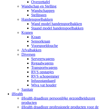
Overzettafel
Wandschap en Stelling
Wandschappen
Stellingen
Handenspoelbakken
Wand model handenspoelbakken
Staand model handenspoelbakken
Kranen
Kraan
Sensorkraan
Voorspoeldouche
Afvalbakken
Diversen
Serveerwagens
Regaalwagens
Transportwagens
RVS opstapjes
RVS schopemmer
Infuusstandaard
Wiva vat houder
Sanitair
iHealth
iHealth draadloze persoonlijke gezondheidszorg
producten
iHealth draadloze professionele producten voor de