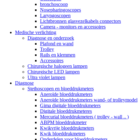
bronchoscoop
Nosepharingoscopes
Laryngoscopen
Lichtbronnen glasvezelkabels connectors
Camera - monitors en accessoires
Medische verlichting
Diagnose en onderzoek
Plafond en wand
Trolley
Rails en klemmen
Accessoires
Chirurgische halogeen lampen
Chirurgische LED lampen
Ultra violet lampen
Diagnose
Stethoscopen en bloeddrukmeters
Aneroïde bloeddrukmeters
Aneroïde bloeddrukmeters wand- of trolleymodel
Gima digitale bloeddrukmeters
Digitale bloeddrukmeteres
Mercurial bloeddrukmeters ( trolley - wall .. )
ABPM bloeddrukmeter
Kwikvrije bloeddrukmeters
Kwik bloeddrukmeters
Onderdelen voor bloeddrukmeters