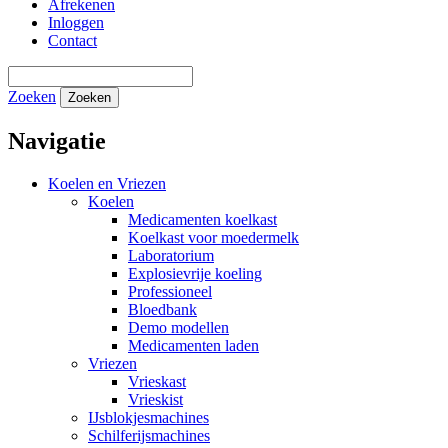
Afrekenen
Inloggen
Contact
Zoeken
Zoeken
Navigatie
Koelen en Vriezen
Koelen
Medicamenten koelkast
Koelkast voor moedermelk
Laboratorium
Explosievrije koeling
Professioneel
Bloedbank
Demo modellen
Medicamenten laden
Vriezen
Vrieskast
Vrieskist
IJsblokjesmachines
Schilferijsmachines