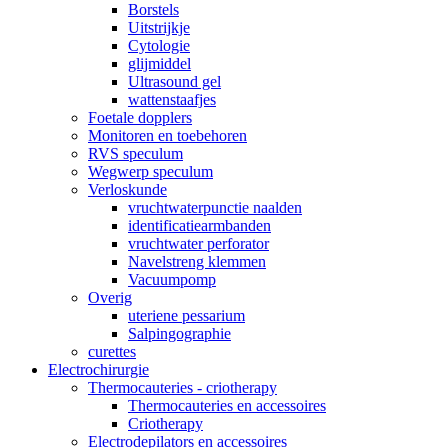
Borstels
Uitstrijkje
Cytologie
glijmiddel
Ultrasound gel
wattenstaafjes
Foetale dopplers
Monitoren en toebehoren
RVS speculum
Wegwerp speculum
Verloskunde
vruchtwaterpunctie naalden
identificatiearmbanden
vruchtwater perforator
Navelstreng klemmen
Vacuumpomp
Overig
uteriene pessarium
Salpingographie
curettes
Electrochirurgie
Thermocauteries - criotherapy
Thermocauteries en accessoires
Criotherapy
Electrodepilators en accessoires