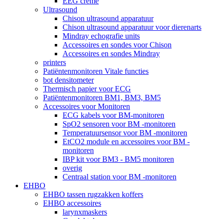
EEG crème
Ultrasound
Chison ultrasound apparatuur
Chison ultrasound apparatuur voor dierenarts
Mindray echografie units
Accessoires en sondes voor Chison
Accessoires en sondes Mindray
printers
Patiëntenmonitoren Vitale functies
bot densitometer
Thermisch papier voor ECG
Patiëntenmonitoren BM1, BM3, BM5
Accessoires voor Monitoren
ECG kabels voor BM-monitoren
SpO2 sensoren voor BM -monitoren
Temperatuursensor voor BM -monitoren
EtCO2 module en accessoires voor BM -
monitoren
IBP kit voor BM3 - BM5 monitoren
overig
Centraal station voor BM -monitoren
EHBO
EHBO tassen rugzakken koffers
EHBO accessoires
larynxmaskers