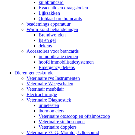
kuipbrancard
Evacuatie en draagstoelen
Lijkzakken
Opblaasbare brancards
beademings apparatuur
Warm-koud behandelingen
Brandwonden
Ijs en gel
dekens
Accessoires voor brancards
immobilisatie riemen
hoofd immobilisatiesystemen
Emergency dekens
Dieren geneeskunde
Veterinaire rvs Instrumenten
Veterinaire Weegschalen
Veterinair meubilair
Electrochirurgie
Veterinaire Diagnostiek
urinetesten
thermometers
Veterinaire otoscoop en oftalmoscoop
Veterinaire stethoscopen
Veterinaire dopplers
Veterinaire ECG, Monitor, Ultrasound