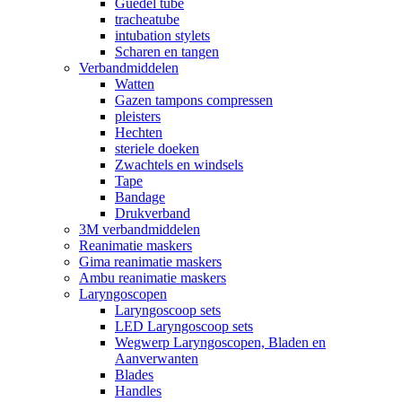
Guedel tube
tracheatube
intubation stylets
Scharen en tangen
Verbandmiddelen
Watten
Gazen tampons compressen
pleisters
Hechten
steriele doeken
Zwachtels en windsels
Tape
Bandage
Drukverband
3M verbandmiddelen
Reanimatie maskers
Gima reanimatie maskers
Ambu reanimatie maskers
Laryngoscopen
Laryngoscoop sets
LED Laryngoscoop sets
Wegwerp Laryngoscopen, Bladen en
Aanverwanten
Blades
Handles