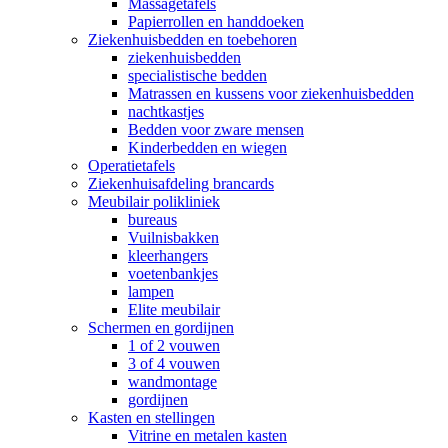
Massagetafels
Papierrollen en handdoeken
Ziekenhuisbedden en toebehoren
ziekenhuisbedden
specialistische bedden
Matrassen en kussens voor ziekenhuisbedden
nachtkastjes
Bedden voor zware mensen
Kinderbedden en wiegen
Operatietafels
Ziekenhuisafdeling brancards
Meubilair polikliniek
bureaus
Vuilnisbakken
kleerhangers
voetenbankjes
lampen
Elite meubilair
Schermen en gordijnen
1 of 2 vouwen
3 of 4 vouwen
wandmontage
gordijnen
Kasten en stellingen
Vitrine en metalen kasten