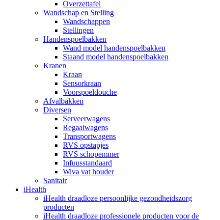
Overzettafel
Wandschap en Stelling
Wandschappen
Stellingen
Handenspoelbakken
Wand model handenspoelbakken
Staand model handenspoelbakken
Kranen
Kraan
Sensorkraan
Voorspoeldouche
Afvalbakken
Diversen
Serveerwagens
Regaalwagens
Transportwagens
RVS opstapjes
RVS schopemmer
Infuusstandaard
Wiva vat houder
Sanitair
iHealth
iHealth draadloze persoonlijke gezondheidszorg
producten
iHealth draadloze professionele producten voor de