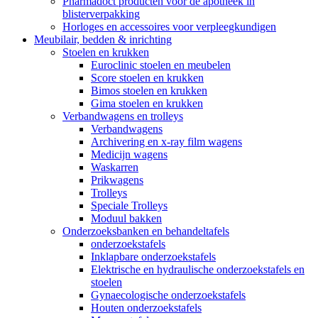
Pharmadoct producten voor de apotheek in
blisterverpakking
Horloges en accessoires voor verpleegkundigen
Meubilair, bedden & inrichting
Stoelen en krukken
Euroclinic stoelen en meubelen
Score stoelen en krukken
Bimos stoelen en krukken
Gima stoelen en krukken
Verbandwagens en trolleys
Verbandwagens
Archivering en x-ray film wagens
Medicijn wagens
Waskarren
Prikwagens
Trolleys
Speciale Trolleys
Moduul bakken
Onderzoeksbanken en behandeltafels
onderzoekstafels
Inklapbare onderzoekstafels
Elektrische en hydraulische onderzoekstafels en
stoelen
Gynaecologische onderzoekstafels
Houten onderzoekstafels