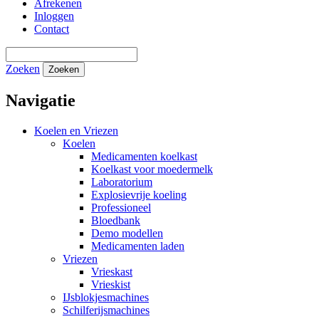
Afrekenen
Inloggen
Contact
Zoeken
Zoeken
Navigatie
Koelen en Vriezen
Koelen
Medicamenten koelkast
Koelkast voor moedermelk
Laboratorium
Explosievrije koeling
Professioneel
Bloedbank
Demo modellen
Medicamenten laden
Vriezen
Vrieskast
Vrieskist
IJsblokjesmachines
Schilferijsmachines