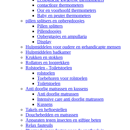
contactloze thermometers
Oor en voorhoofd thermometers
Baby en peuter thermometers
pillen splitsers en opbergdoosjes
Pillen splitters
Pillendoosjes
Opbergtasjes en ampullaria
Display
Hulpmiddelen voor oudere en gehandicapte mensen
Hulpmiddelen badkamer
Krukken en stokken
Rollators en looprekken
Rolstoelen - Toiletstoelen
rolstoelen
Toebehoren voor rolstoelen
Toiletstoelen
Anti doorlig matrassen en kussens
Anti doorlig matrassen
Intensive care anti doorlig matrassen
Kussens
Takels en heftoestellen
Douchebedden en matrassen
Apparaten tegen insecten en giftige beten
Relax fauteuils