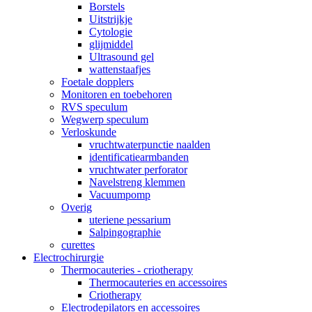
Borstels
Uitstrijkje
Cytologie
glijmiddel
Ultrasound gel
wattenstaafjes
Foetale dopplers
Monitoren en toebehoren
RVS speculum
Wegwerp speculum
Verloskunde
vruchtwaterpunctie naalden
identificatiearmbanden
vruchtwater perforator
Navelstreng klemmen
Vacuumpomp
Overig
uteriene pessarium
Salpingographie
curettes
Electrochirurgie
Thermocauteries - criotherapy
Thermocauteries en accessoires
Criotherapy
Electrodepilators en accessoires