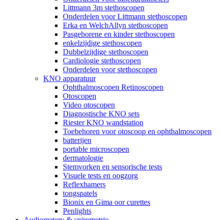
Littmann 3m stethoscopen
Onderdelen voor Littmann stethoscopen
Erka en WelchAllyn stethoscopen
Pasgeborene en kinder stethoscopen
enkelzijdige stethoscopen
Dubbelzijdige stethoscopen
Cardiologie stethoscopen
Onderdelen voor stethoscopen
KNO apparatuur
Ophthalmoscopen Retinoscopen
Otoscopen
Video otoscopen
Diagnostische KNO sets
Riester KNO wandstation
Toebehoren voor otoscoop en ophthalmoscopen
batterijen
portable microscopen
dermatologie
Stemvorken en sensorische tests
Visuele tests en oogzorg
Reflexhamers
tongspatels
Bionix en Gima oor curettes
Penlights
Audiometery & spirometrie