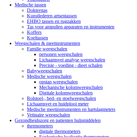
Medische tassen
Dokterstas
Kunstlederen artsentassen
EHBO tassen en rugzakken
Tas voor ampullen apparaten en instrumenten
Koffers
Koeltassen
Weegschalen & meetinstrumenten
Familie weegschalen
personen weegschalen
Lichaamsvet analyse weegschalen
Precisie - voeding - dieet schalen
Babyweegschalen
Medische weegschalen
opstap weegschalen
Mechanische kolomweegschalen
Digitale kolomweegschalen
Rolstoel-, bed- en stoelweegschalen
Lichaamsvet en huidplooi meter
Medische meetinstrumenten en hartslagmeters
Vetinaire weegschalen
Gezondheidszorg en patienten hulpmiddelen
thermometers
digitale thermometers
Ecologische kwikvrije thermometers