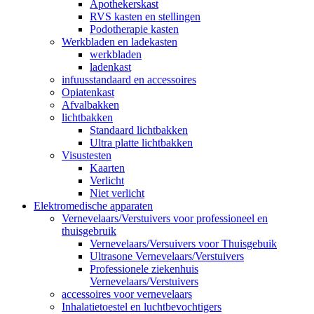
Apothekerskast
RVS kasten en stellingen
Podotherapie kasten
Werkbladen en ladekasten
werkbladen
ladenkast
infuusstandaard en accessoires
Opiatenkast
Afvalbakken
lichtbakken
Standaard lichtbakken
Ultra platte lichtbakken
Visustesten
Kaarten
Verlicht
Niet verlicht
Elektromedische apparaten
Vernevelaars/Verstuivers voor professioneel en
thuisgebruik
Vernevelaars/Versuivers voor Thuisgebuik
Ultrasone Vernevelaars/Verstuivers
Professionele ziekenhuis
Vernevelaars/Verstuivers
accessoires voor vernevelaars
Inhalatietoestel en luchtbevochtigers