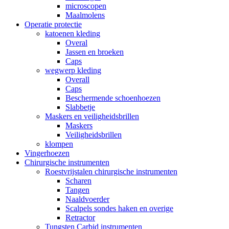
microscopen
Maalmolens
Operatie protectie
katoenen kleding
Overal
Jassen en broeken
Caps
wegwerp kleding
Overall
Caps
Beschermende schoenhoezen
Slabbetje
Maskers en veiligheidsbrillen
Maskers
Veiligheidsbrillen
klompen
Vingerhoezen
Chirurgische instrumenten
Roestvrijstalen chirurgische instrumenten
Scharen
Tangen
Naaldvoerder
Scalpels sondes haken en overige
Retractor
Tungsten Carbid instrumenten