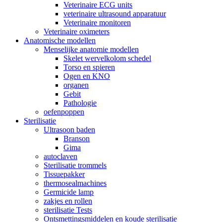
Veterinaire ECG units
veterinaire ultrasound apparatuur
Veterinaire monitoren
Veterinaire oximeters
Anatomische modellen
Menselijke anatomie modellen
Skelet wervelkolom schedel
Torso en spieren
Ogen en KNO
organen
Gebit
Pathologie
oefenpoppen
Sterilisatie
Ultrasoon baden
Branson
Gima
autoclaven
Sterilisatie trommels
Tissuepakker
thermosealmachines
Germicide lamp
zakjes en rollen
sterilisatie Tests
Ontsmettingsmiddelen en koude sterilisatie