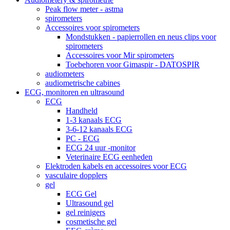
Peak flow meter - astma
spirometers
Accessoires voor spirometers
Mondstukken - papierrollen en neus clips voor
spirometers
Accessoires voor Mir spirometers
Toebehoren voor Gimaspir - DATOSPIR
audiometers
audiometrische cabines
ECG, monitoren en ultrasound
ECG
Handheld
1-3 kanaals ECG
3-6-12 kanaals ECG
PC - ECG
ECG 24 uur -monitor
Veterinaire ECG eenheden
Elektroden kabels en accessoires voor ECG
vasculaire dopplers
gel
ECG Gel
Ultrasound gel
gel reinigers
cosmetische gel