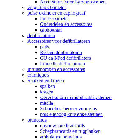
Accessoires voor Laryngoscopen
vingertop Oximeter
pulse oximeter en capnograaf
Pulse oximeter
Onderdelen en accessoires
capnograaf
defibrillatoren
Accessoires voor defibrillatoren
pads
Rescue defibrilatoren
CU en I-Pad defibrillators
Primedic defibrilatoren
Infuuspompen en accessoires
tourniquets
Spalken en kragen
spalken
kragen
wervelkolom immobilisatiesystemen
mitella
Schoenbeschermer voor gips
pols elleboog knie enkelsteunen
brancards
opvouwbare brancards
Schepbrancards en rugplanken
ambulance brancards