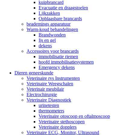
kuipbrancard
Evacuatie en draagstoelen
Lijkzakken
Opblaasbare brancards
beademings apparatuur
Warm-koud behandelingen
Brandwonden
Ijs en gel
dekens
Accessoires voor brancards
immobilisatie riemen
hoofd immobilisatiesystemen
Emergency dekens
Dieren geneeskunde
Veterinaire rvs Instrumenten
Veterinaire Weegschalen
Veterinair meubilair
Electrochirurgie
Veterinaire Diagnostiek
urinetesten
thermometers
Veterinaire otoscoop en oftalmoscoop
Veterinaire stethoscopen
Veterinaire dopplers
Veterinaire ECG, Monitor, Ultrasound