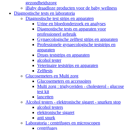
gezondheidszorg
iBaby draadloze producten voor de baby wellness
Diagnostische tests en laboratoria
Diagnostische test strips en apparaten
Urine en bloedonderzoek en analyses
Diagnostische tests en apparaten voor
professioneel gebruik
Gynaecologische zelftest strips en apparaten
Professionele gynaecologische teststrips en
apparaten
Drugs teststrips en apparaten
alcohol tester
Veterinaire teststrips en apparaten
Zelftests
Glucosemeters en Multi zorg
Glucosemeters en accessoires
Multi zorg : triglyceriden - cholesterol - glucose
test kit
lancetten
Alcohol testers - elektronische sigaret - snurken stop
alcohol testers
elektronische sigaret
anti snurk
Laboratoria : centrifuges en microscopen
centrifuges