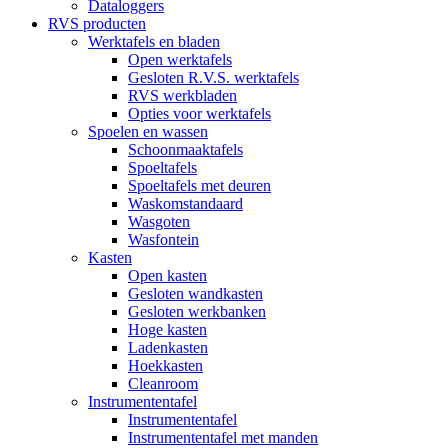
Dataloggers
RVS producten
Werktafels en bladen
Open werktafels
Gesloten R.V.S. werktafels
RVS werkbladen
Opties voor werktafels
Spoelen en wassen
Schoonmaaktafels
Spoeltafels
Spoeltafels met deuren
Waskomstandaard
Wasgoten
Wasfontein
Kasten
Open kasten
Gesloten wandkasten
Gesloten werkbanken
Hoge kasten
Ladenkasten
Hoekkasten
Cleanroom
Instrumententafel
Instrumententafel
Instrumententafel met manden