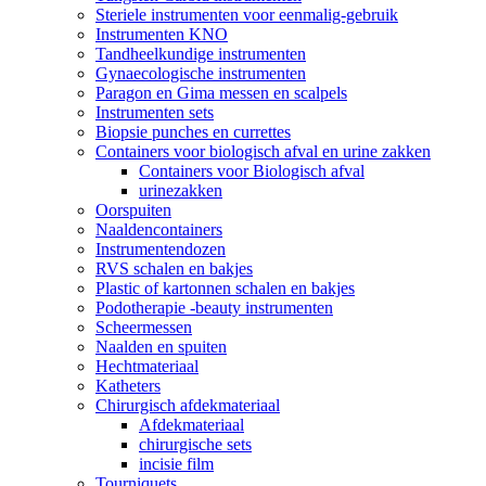
Steriele instrumenten voor eenmalig-gebruik
Instrumenten KNO
Tandheelkundige instrumenten
Gynaecologische instrumenten
Paragon en Gima messen en scalpels
Instrumenten sets
Biopsie punches en currettes
Containers voor biologisch afval en urine zakken
Containers voor Biologisch afval
urinezakken
Oorspuiten
Naaldencontainers
Instrumentendozen
RVS schalen en bakjes
Plastic of kartonnen schalen en bakjes
Podotherapie -beauty instrumenten
Scheermessen
Naalden en spuiten
Hechtmateriaal
Katheters
Chirurgisch afdekmateriaal
Afdekmateriaal
chirurgische sets
incisie film
Tourniquets