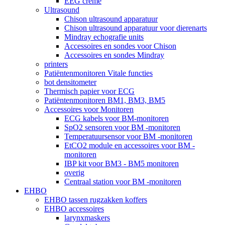
EEG crème
Ultrasound
Chison ultrasound apparatuur
Chison ultrasound apparatuur voor dierenarts
Mindray echografie units
Accessoires en sondes voor Chison
Accessoires en sondes Mindray
printers
Patiëntenmonitoren Vitale functies
bot densitometer
Thermisch papier voor ECG
Patiëntenmonitoren BM1, BM3, BM5
Accessoires voor Monitoren
ECG kabels voor BM-monitoren
SpO2 sensoren voor BM -monitoren
Temperatuursensor voor BM -monitoren
EtCO2 module en accessoires voor BM -
monitoren
IBP kit voor BM3 - BM5 monitoren
overig
Centraal station voor BM -monitoren
EHBO
EHBO tassen rugzakken koffers
EHBO accessoires
larynxmaskers