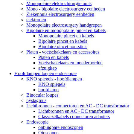
Monopolaire elektrochirurgie units
Mono - bipolaire electrosurgery eenheden
Ziekenhuis electrosurgery eenheden
elektroden
Monopolaire electrosurgery handgrepen
Bipolaire en monopolaire pincet en kabels
Monopolaire pincet en kabels
Bipolaire pincet en kabels
Bipolaire pincet non-stick
Platen - voetschakelaars en accessoires
Platen en kabels
Voetschakelaars en moederborden
afzuigkap
Hoofdlampen loepen endoscopie
KNO spiegels - hoofdlampen
KNO spiegels
hoofdlamp
Binocular loupes
nystagmus
Lichtbronnen - connectoren en AC - DC transformator
Lichtbronnen en AC - DC transformator
Glasvezelkabels connectoren adapters
Endoscopie
onbuigbare endoscopen
Otoscopen