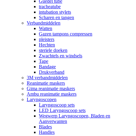
Guedel tube
tracheatube
intubation stylets
Scharen en tangen
Verbandmiddelen
Watten
Gazen tampons compressen
pleisters
Hechten
steriele doeken
Zwachtels en windsels
Tape
Bandage
Drukverband
3M verbandmiddelen
Reanimatie maskers
Gima reanimatie maskers
Ambu reanimatie maskers
Laryngoscopen
Laryngoscoop sets
LED Laryngoscoop sets
Wegwerp Laryngoscopen, Bladen en
Aanverwanten
Blades
Handles