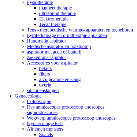
Fysiotherapie
magneet therapie
ultrasound therapie
Elektrotherapie
Tecar therapie
Tens - therapeutische warmte- apparaten en toebehoren
Lymfedrainage en druktherapie apparaten
Handmatig aspirator
Medische aspirator en borstpomp
aspirator met accu of batterij
Ziekenhuis aspirator
Accessoires voor aspirator
bekers
filters
afzuigcanule en slang
overig
siliconenslangen
Gynaecologie
Colposcopie
Rvs amnioscopes protoscoop anoscopes
sigmoidoscopes
Wegwerp amnioscopes protoscoop anoscopes
Gynaecologie tests
Afnemen monsters
Spatels