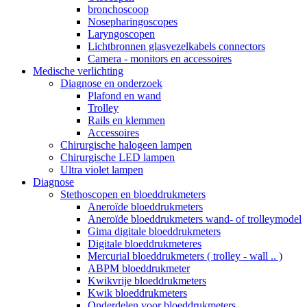
bronchoscoop
Nosepharingoscopes
Laryngoscopen
Lichtbronnen glasvezelkabels connectors
Camera - monitors en accessoires
Medische verlichting
Diagnose en onderzoek
Plafond en wand
Trolley
Rails en klemmen
Accessoires
Chirurgische halogeen lampen
Chirurgische LED lampen
Ultra violet lampen
Diagnose
Stethoscopen en bloeddrukmeters
Aneroïde bloeddrukmeters
Aneroïde bloeddrukmeters wand- of trolleymodel
Gima digitale bloeddrukmeters
Digitale bloeddrukmeteres
Mercurial bloeddrukmeters ( trolley - wall .. )
ABPM bloeddrukmeter
Kwikvrije bloeddrukmeters
Kwik bloeddrukmeters
Onderdelen voor bloeddrukmeters