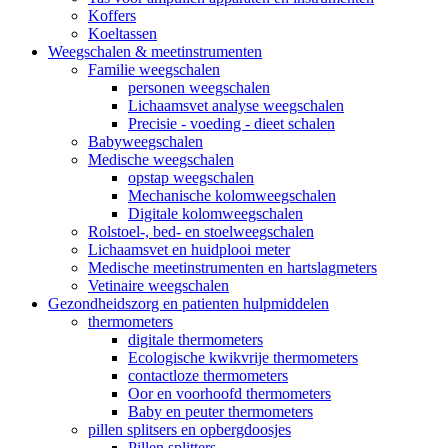
Koffers
Koeltassen
Weegschalen & meetinstrumenten
Familie weegschalen
personen weegschalen
Lichaamsvet analyse weegschalen
Precisie - voeding - dieet schalen
Babyweegschalen
Medische weegschalen
opstap weegschalen
Mechanische kolomweegschalen
Digitale kolomweegschalen
Rolstoel-, bed- en stoelweegschalen
Lichaamsvet en huidplooi meter
Medische meetinstrumenten en hartslagmeters
Vetinaire weegschalen
Gezondheidszorg en patienten hulpmiddelen
thermometers
digitale thermometers
Ecologische kwikvrije thermometers
contactloze thermometers
Oor en voorhoofd thermometers
Baby en peuter thermometers
pillen splitsers en opbergdoosjes
Pillen splitters