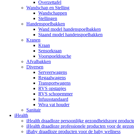
Overzettafel
Wandschap en Stelling
Wandschappen
Stellingen
Handenspoelbakken
Wand model handenspoelbakken
Staand model handenspoelbakken
Kranen
Kraan
Sensorkraan
Voorspoeldouche
Afvalbakken
Diversen
Serveerwagens
Regaalwagens
Transportwagens
RVS opstapjes
RVS schopemmer
Infuusstandaard
Wiva vat houder
Sanitair
iHealth
iHealth draadloze persoonlijke gezondheidszorg product
iHealth draadloze professionele producten voor de gezo
iBaby draadloze producten voor de baby wellness