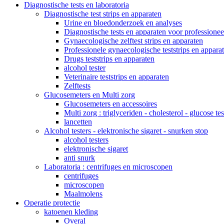
Diagnostische tests en laboratoria
Diagnostische test strips en apparaten
Urine en bloedonderzoek en analyses
Diagnostische tests en apparaten voor professionee
Gynaecologische zelftest strips en apparaten
Professionele gynaecologische teststrips en appara
Drugs teststrips en apparaten
alcohol tester
Veterinaire teststrips en apparaten
Zelftests
Glucosemeters en Multi zorg
Glucosemeters en accessoires
Multi zorg : triglyceriden - cholesterol - glucose tes
lancetten
Alcohol testers - elektronische sigaret - snurken stop
alcohol testers
elektronische sigaret
anti snurk
Laboratoria : centrifuges en microscopen
centrifuges
microscopen
Maalmolens
Operatie protectie
katoenen kleding
Overal