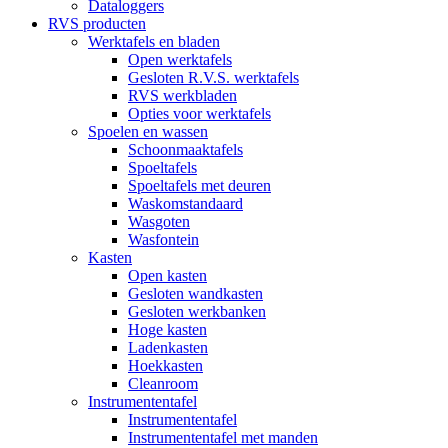
Dataloggers
RVS producten
Werktafels en bladen
Open werktafels
Gesloten R.V.S. werktafels
RVS werkbladen
Opties voor werktafels
Spoelen en wassen
Schoonmaaktafels
Spoeltafels
Spoeltafels met deuren
Waskomstandaard
Wasgoten
Wasfontein
Kasten
Open kasten
Gesloten wandkasten
Gesloten werkbanken
Hoge kasten
Ladenkasten
Hoekkasten
Cleanroom
Instrumententafel
Instrumententafel
Instrumententafel met manden