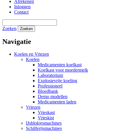
Afrekenen
Inloggen
Contact
Zoeken
Zoeken
Navigatie
Koelen en Vriezen
Koelen
Medicamenten koelkast
Koelkast voor moedermelk
Laboratorium
Explosievrije koeling
Professioneel
Bloedbank
Demo modellen
Medicamenten laden
Vriezen
Vrieskast
Vrieskist
IJsblokjesmachines
Schilferijsmachines