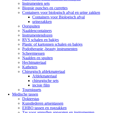
Instrumenten sets
Biopsie punches en currettes
Containers voor biologisch afval en urine zakken
Containers voor Biologisch afval
urinezakken
Oorspuiten
Naaldencontainers
Instrumentendozen
RVS schalen en bakjes
Plastic of kartonnen schalen en bakjes
Podotherapie -beauty instrumenten
Scheermessen
Naalden en spuiten
Hechtmateriaal
Katheters
Chirurgisch afdekmateriaal
Afdekmateriaal
chirurgische sets
incisie film
Tourniquets
Medische tassen
Dokterstas
Kunstlederen artsentassen
EHBO tassen en rugzakken
Tas voor ampullen apparaten en instrumenten