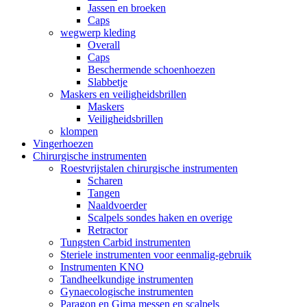
Jassen en broeken
Caps
wegwerp kleding
Overall
Caps
Beschermende schoenhoezen
Slabbetje
Maskers en veiligheidsbrillen
Maskers
Veiligheidsbrillen
klompen
Vingerhoezen
Chirurgische instrumenten
Roestvrijstalen chirurgische instrumenten
Scharen
Tangen
Naaldvoerder
Scalpels sondes haken en overige
Retractor
Tungsten Carbid instrumenten
Steriele instrumenten voor eenmalig-gebruik
Instrumenten KNO
Tandheelkundige instrumenten
Gynaecologische instrumenten
Paragon en Gima messen en scalpels