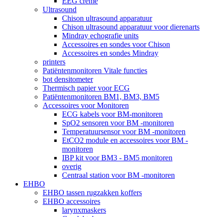
EEG crème
Ultrasound
Chison ultrasound apparatuur
Chison ultrasound apparatuur voor dierenarts
Mindray echografie units
Accessoires en sondes voor Chison
Accessoires en sondes Mindray
printers
Patiëntenmonitoren Vitale functies
bot densitometer
Thermisch papier voor ECG
Patiëntenmonitoren BM1, BM3, BM5
Accessoires voor Monitoren
ECG kabels voor BM-monitoren
SpO2 sensoren voor BM -monitoren
Temperatuursensor voor BM -monitoren
EtCO2 module en accessoires voor BM -
monitoren
IBP kit voor BM3 - BM5 monitoren
overig
Centraal station voor BM -monitoren
EHBO
EHBO tassen rugzakken koffers
EHBO accessoires
larynxmaskers