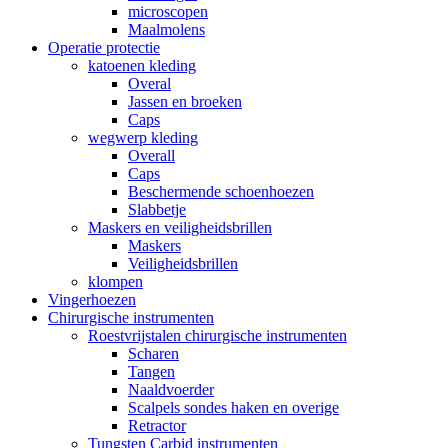
microscopen
Maalmolens
Operatie protectie
katoenen kleding
Overal
Jassen en broeken
Caps
wegwerp kleding
Overall
Caps
Beschermende schoenhoezen
Slabbetje
Maskers en veiligheidsbrillen
Maskers
Veiligheidsbrillen
klompen
Vingerhoezen
Chirurgische instrumenten
Roestvrijstalen chirurgische instrumenten
Scharen
Tangen
Naaldvoerder
Scalpels sondes haken en overige
Retractor
Tungsten Carbid instrumenten