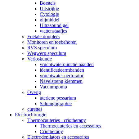
Borstels
Uitstrijkje
Cytologie
glijmiddel
Ultrasound gel
wattenstaafjes
Foetale dopplers
Monitoren en toebehoren
RVS speculum
Wegwerp speculum
Verloskunde
vruchtwaterpunctie naalden
identificatiearmbanden
vruchtwater perforator
Navelstreng klemmen
Vacuumpomp
Overig
uteriene pessarium
Salpingographie
curettes
Electrochirurgie
Thermocauteries - criotherapy
Thermocauteries en accessoires
Criotherapy
Electrodepilators en accessoires