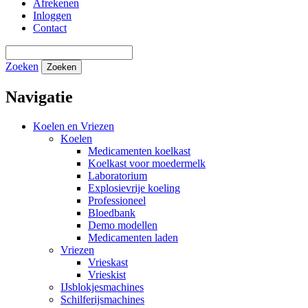
Afrekenen
Inloggen
Contact
Zoeken
Zoeken
Navigatie
Koelen en Vriezen
Koelen
Medicamenten koelkast
Koelkast voor moedermelk
Laboratorium
Explosievrije koeling
Professioneel
Bloedbank
Demo modellen
Medicamenten laden
Vriezen
Vrieskast
Vrieskist
IJsblokjesmachines
Schilferijsmachines