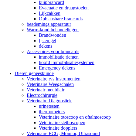
kuipbrancard
Evacuatie en draagstoelen
Lijkzakken
Opblaasbare brancards
beademings apparatuur
Warm-koud behandelingen
Brandwonden
Ijs en gel
dekens
Accessoires voor brancards
immobilisatie riemen
hoofd immobilisatiesystemen
Emergency dekens
Dieren geneeskunde
Veterinaire rvs Instrumenten
Veterinaire Weegschalen
Veterinair meubilair
Electrochirurgie
Veterinaire Diagnostiek
urinetesten
thermometers
Veterinaire otoscoop en oftalmoscoop
Veterinaire stethoscopen
Veterinaire dopplers
Veterinaire ECG, Monitor, Ultrasound