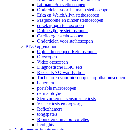
Littmann 3m stethoscopen
Onderdelen voor Littmann stethoscopen
Erka en WelchAllyn stethoscopen
Pasgeborene en kinder stethoscopen
enkelzijdige stethoscopen
Dubbelzijdige stethoscopen
Cardiologie stethoscopen
Onderdelen voor stethoscopen
KNO apparatuur
Ophthalmoscopen Retinoscopen
Otoscopen
Video otoscopen
Diagnostische KNO sets
Riester KNO wandstation
Toebehoren voor otoscoop en ophthalmoscopen
batterijen
portable microscopen
dermatologie
Stemvorken en sensorische tests
Visuele tests en oogzorg
Reflexhamers
tongspatels
Bionix en Gima oor curettes
Penlights
Audiometery & spirometrie