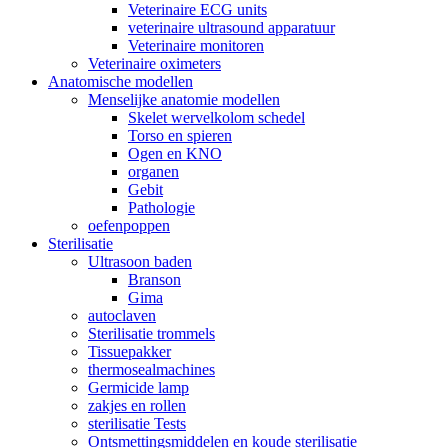
Veterinaire ECG units
veterinaire ultrasound apparatuur
Veterinaire monitoren
Veterinaire oximeters
Anatomische modellen
Menselijke anatomie modellen
Skelet wervelkolom schedel
Torso en spieren
Ogen en KNO
organen
Gebit
Pathologie
oefenpoppen
Sterilisatie
Ultrasoon baden
Branson
Gima
autoclaven
Sterilisatie trommels
Tissuepakker
thermosealmachines
Germicide lamp
zakjes en rollen
sterilisatie Tests
Ontsmettingsmiddelen en koude sterilisatie