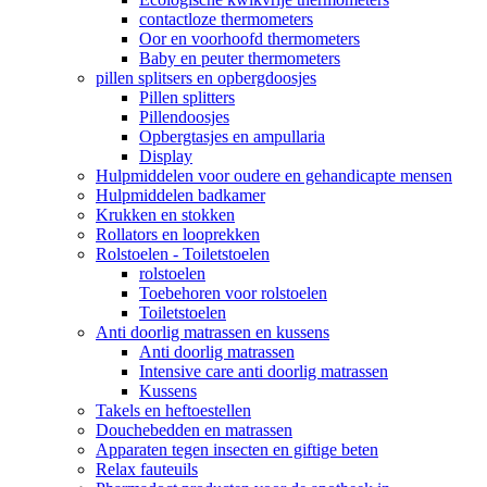
contactloze thermometers
Oor en voorhoofd thermometers
Baby en peuter thermometers
pillen splitsers en opbergdoosjes
Pillen splitters
Pillendoosjes
Opbergtasjes en ampullaria
Display
Hulpmiddelen voor oudere en gehandicapte mensen
Hulpmiddelen badkamer
Krukken en stokken
Rollators en looprekken
Rolstoelen - Toiletstoelen
rolstoelen
Toebehoren voor rolstoelen
Toiletstoelen
Anti doorlig matrassen en kussens
Anti doorlig matrassen
Intensive care anti doorlig matrassen
Kussens
Takels en heftoestellen
Douchebedden en matrassen
Apparaten tegen insecten en giftige beten
Relax fauteuils