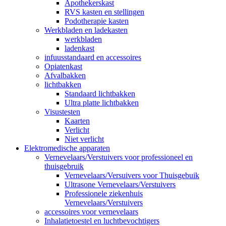
Apothekerskast
RVS kasten en stellingen
Podotherapie kasten
Werkbladen en ladekasten
werkbladen
ladenkast
infuusstandaard en accessoires
Opiatenkast
Afvalbakken
lichtbakken
Standaard lichtbakken
Ultra platte lichtbakken
Visustesten
Kaarten
Verlicht
Niet verlicht
Elektromedische apparaten
Vernevelaars/Verstuivers voor professioneel en
thuisgebruik
Vernevelaars/Versuivers voor Thuisgebuik
Ultrasone Vernevelaars/Verstuivers
Professionele ziekenhuis
Vernevelaars/Verstuivers
accessoires voor vernevelaars
Inhalatietoestel en luchtbevochtigers