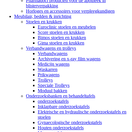
Pharmadoct producten voor de apotheek in
blisterverpakking
Horloges en accessoires voor verpleegkundigen
Meubilair, bedden & inrichting
Stoelen en krukken
Euroclinic stoelen en meubelen
Score stoelen en krukken
Bimos stoelen en krukken
Gima stoelen en krukken
Verbandwagens en trolleys
Verbandwagens
Archivering en x-ray film wagens
Medicijn wagens
Waskarren
Prikwagens
Trolleys
Speciale Trolleys
Moduul bakken
Onderzoeksbanken en behandeltafels
onderzoekstafels
Inklapbare onderzoekstafels
Elektrische en hydraulische onderzoekstafels en
stoelen
Gynaecologische onderzoekstafels
Houten onderzoekstafels