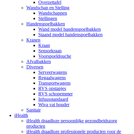
Overzettafel
Wandschap en Stelling
Wandschappen
Stellingen
Handenspoelbakken
Wand model handenspoelbakken
Staand model handenspoelbakken
Kranen
Kraan
Sensorkraan
Voorspoeldouche
Afvalbakken
Diversen
Serveerwagens
Regaalwagens
Transportwagens
RVS opstapjes
RVS schopemmer
Infuusstandaard
Wiva vat houder
Sanitair
iHealth
iHealth draadloze persoonlijke gezondheidszorg
producten
iHealth draadloze professionele producten voor de