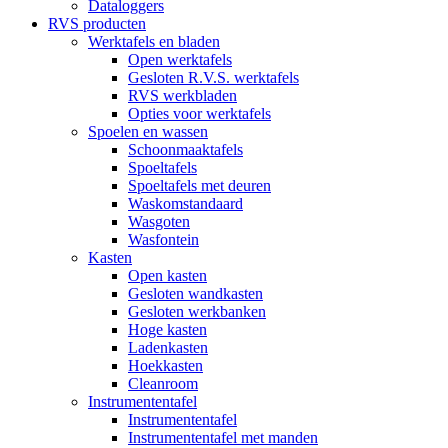
Dataloggers
RVS producten
Werktafels en bladen
Open werktafels
Gesloten R.V.S. werktafels
RVS werkbladen
Opties voor werktafels
Spoelen en wassen
Schoonmaaktafels
Spoeltafels
Spoeltafels met deuren
Waskomstandaard
Wasgoten
Wasfontein
Kasten
Open kasten
Gesloten wandkasten
Gesloten werkbanken
Hoge kasten
Ladenkasten
Hoekkasten
Cleanroom
Instrumententafel
Instrumententafel
Instrumententafel met manden