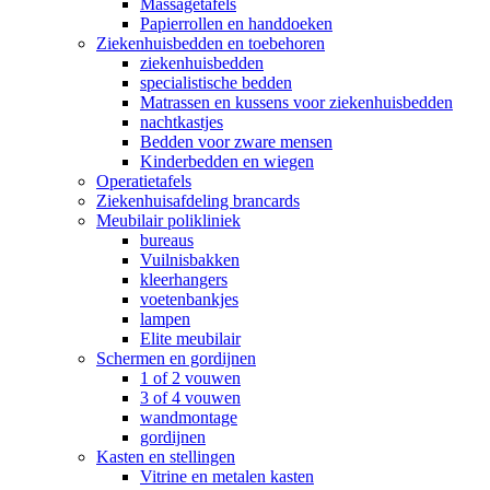
Massagetafels
Papierrollen en handdoeken
Ziekenhuisbedden en toebehoren
ziekenhuisbedden
specialistische bedden
Matrassen en kussens voor ziekenhuisbedden
nachtkastjes
Bedden voor zware mensen
Kinderbedden en wiegen
Operatietafels
Ziekenhuisafdeling brancards
Meubilair polikliniek
bureaus
Vuilnisbakken
kleerhangers
voetenbankjes
lampen
Elite meubilair
Schermen en gordijnen
1 of 2 vouwen
3 of 4 vouwen
wandmontage
gordijnen
Kasten en stellingen
Vitrine en metalen kasten