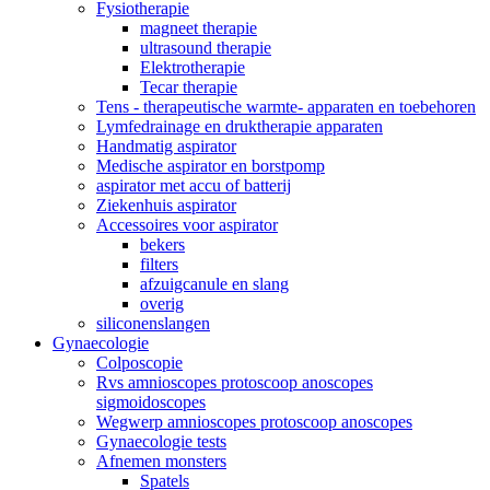
Fysiotherapie
magneet therapie
ultrasound therapie
Elektrotherapie
Tecar therapie
Tens - therapeutische warmte- apparaten en toebehoren
Lymfedrainage en druktherapie apparaten
Handmatig aspirator
Medische aspirator en borstpomp
aspirator met accu of batterij
Ziekenhuis aspirator
Accessoires voor aspirator
bekers
filters
afzuigcanule en slang
overig
siliconenslangen
Gynaecologie
Colposcopie
Rvs amnioscopes protoscoop anoscopes
sigmoidoscopes
Wegwerp amnioscopes protoscoop anoscopes
Gynaecologie tests
Afnemen monsters
Spatels