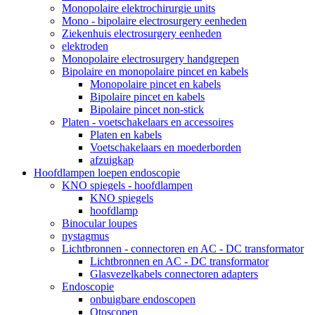
Monopolaire elektrochirurgie units
Mono - bipolaire electrosurgery eenheden
Ziekenhuis electrosurgery eenheden
elektroden
Monopolaire electrosurgery handgrepen
Bipolaire en monopolaire pincet en kabels
Monopolaire pincet en kabels
Bipolaire pincet en kabels
Bipolaire pincet non-stick
Platen - voetschakelaars en accessoires
Platen en kabels
Voetschakelaars en moederborden
afzuigkap
Hoofdlampen loepen endoscopie
KNO spiegels - hoofdlampen
KNO spiegels
hoofdlamp
Binocular loupes
nystagmus
Lichtbronnen - connectoren en AC - DC transformator
Lichtbronnen en AC - DC transformator
Glasvezelkabels connectoren adapters
Endoscopie
onbuigbare endoscopen
Otoscopen