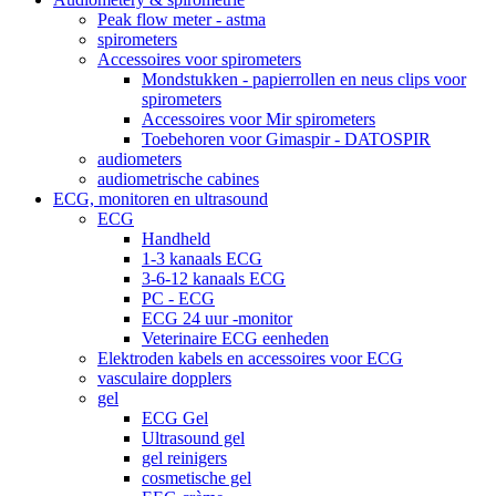
Peak flow meter - astma
spirometers
Accessoires voor spirometers
Mondstukken - papierrollen en neus clips voor
spirometers
Accessoires voor Mir spirometers
Toebehoren voor Gimaspir - DATOSPIR
audiometers
audiometrische cabines
ECG, monitoren en ultrasound
ECG
Handheld
1-3 kanaals ECG
3-6-12 kanaals ECG
PC - ECG
ECG 24 uur -monitor
Veterinaire ECG eenheden
Elektroden kabels en accessoires voor ECG
vasculaire dopplers
gel
ECG Gel
Ultrasound gel
gel reinigers
cosmetische gel