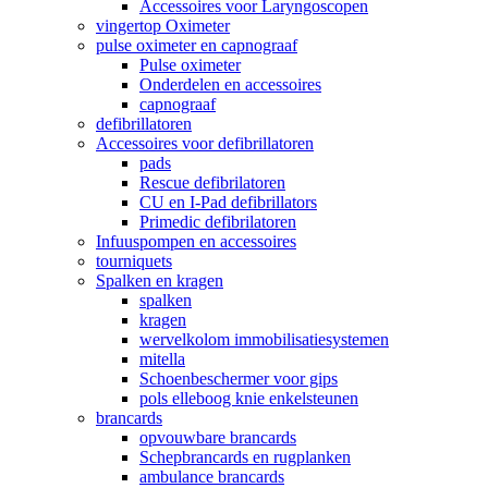
Accessoires voor Laryngoscopen
vingertop Oximeter
pulse oximeter en capnograaf
Pulse oximeter
Onderdelen en accessoires
capnograaf
defibrillatoren
Accessoires voor defibrillatoren
pads
Rescue defibrilatoren
CU en I-Pad defibrillators
Primedic defibrilatoren
Infuuspompen en accessoires
tourniquets
Spalken en kragen
spalken
kragen
wervelkolom immobilisatiesystemen
mitella
Schoenbeschermer voor gips
pols elleboog knie enkelsteunen
brancards
opvouwbare brancards
Schepbrancards en rugplanken
ambulance brancards