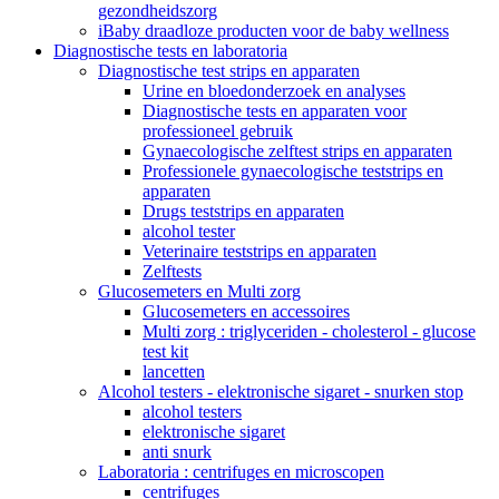
gezondheidszorg
iBaby draadloze producten voor de baby wellness
Diagnostische tests en laboratoria
Diagnostische test strips en apparaten
Urine en bloedonderzoek en analyses
Diagnostische tests en apparaten voor
professioneel gebruik
Gynaecologische zelftest strips en apparaten
Professionele gynaecologische teststrips en
apparaten
Drugs teststrips en apparaten
alcohol tester
Veterinaire teststrips en apparaten
Zelftests
Glucosemeters en Multi zorg
Glucosemeters en accessoires
Multi zorg : triglyceriden - cholesterol - glucose
test kit
lancetten
Alcohol testers - elektronische sigaret - snurken stop
alcohol testers
elektronische sigaret
anti snurk
Laboratoria : centrifuges en microscopen
centrifuges