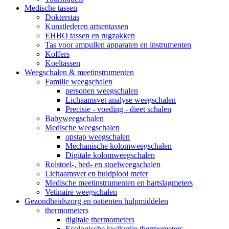
Medische tassen
Dokterstas
Kunstlederen artsentassen
EHBO tassen en rugzakken
Tas voor ampullen apparaten en instrumenten
Koffers
Koeltassen
Weegschalen & meetinstrumenten
Familie weegschalen
personen weegschalen
Lichaamsvet analyse weegschalen
Precisie - voeding - dieet schalen
Babyweegschalen
Medische weegschalen
opstap weegschalen
Mechanische kolomweegschalen
Digitale kolomweegschalen
Rolstoel-, bed- en stoelweegschalen
Lichaamsvet en huidplooi meter
Medische meetinstrumenten en hartslagmeters
Vetinaire weegschalen
Gezondheidszorg en patienten hulpmiddelen
thermometers
digitale thermometers
Ecologische kwikvrije thermometers