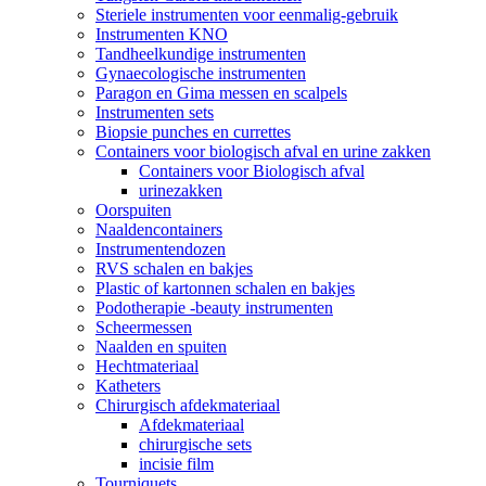
Steriele instrumenten voor eenmalig-gebruik
Instrumenten KNO
Tandheelkundige instrumenten
Gynaecologische instrumenten
Paragon en Gima messen en scalpels
Instrumenten sets
Biopsie punches en currettes
Containers voor biologisch afval en urine zakken
Containers voor Biologisch afval
urinezakken
Oorspuiten
Naaldencontainers
Instrumentendozen
RVS schalen en bakjes
Plastic of kartonnen schalen en bakjes
Podotherapie -beauty instrumenten
Scheermessen
Naalden en spuiten
Hechtmateriaal
Katheters
Chirurgisch afdekmateriaal
Afdekmateriaal
chirurgische sets
incisie film
Tourniquets