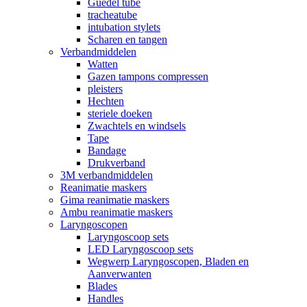
Guedel tube
tracheatube
intubation stylets
Scharen en tangen
Verbandmiddelen
Watten
Gazen tampons compressen
pleisters
Hechten
steriele doeken
Zwachtels en windsels
Tape
Bandage
Drukverband
3M verbandmiddelen
Reanimatie maskers
Gima reanimatie maskers
Ambu reanimatie maskers
Laryngoscopen
Laryngoscoop sets
LED Laryngoscoop sets
Wegwerp Laryngoscopen, Bladen en
Aanverwanten
Blades
Handles