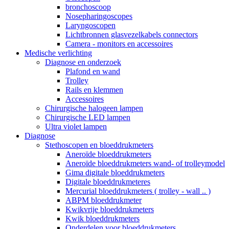
bronchoscoop
Nosepharingoscopes
Laryngoscopen
Lichtbronnen glasvezelkabels connectors
Camera - monitors en accessoires
Medische verlichting
Diagnose en onderzoek
Plafond en wand
Trolley
Rails en klemmen
Accessoires
Chirurgische halogeen lampen
Chirurgische LED lampen
Ultra violet lampen
Diagnose
Stethoscopen en bloeddrukmeters
Aneroïde bloeddrukmeters
Aneroïde bloeddrukmeters wand- of trolleymodel
Gima digitale bloeddrukmeters
Digitale bloeddrukmeteres
Mercurial bloeddrukmeters ( trolley - wall .. )
ABPM bloeddrukmeter
Kwikvrije bloeddrukmeters
Kwik bloeddrukmeters
Onderdelen voor bloeddrukmeters