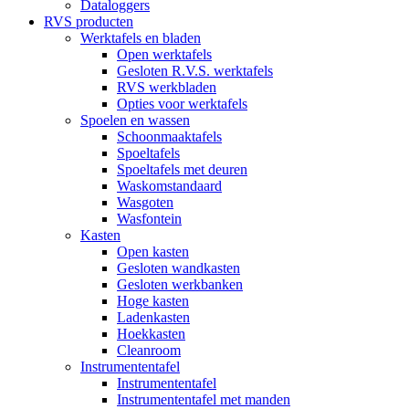
Dataloggers
RVS producten
Werktafels en bladen
Open werktafels
Gesloten R.V.S. werktafels
RVS werkbladen
Opties voor werktafels
Spoelen en wassen
Schoonmaaktafels
Spoeltafels
Spoeltafels met deuren
Waskomstandaard
Wasgoten
Wasfontein
Kasten
Open kasten
Gesloten wandkasten
Gesloten werkbanken
Hoge kasten
Ladenkasten
Hoekkasten
Cleanroom
Instrumententafel
Instrumententafel
Instrumententafel met manden