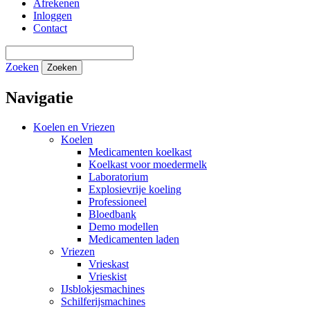
Afrekenen
Inloggen
Contact
Zoeken
Zoeken
Navigatie
Koelen en Vriezen
Koelen
Medicamenten koelkast
Koelkast voor moedermelk
Laboratorium
Explosievrije koeling
Professioneel
Bloedbank
Demo modellen
Medicamenten laden
Vriezen
Vrieskast
Vrieskist
IJsblokjesmachines
Schilferijsmachines