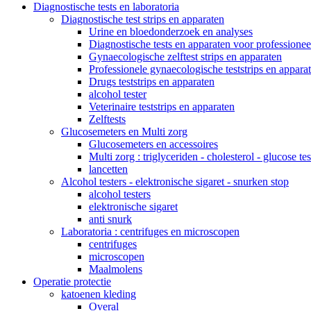
Diagnostische tests en laboratoria
Diagnostische test strips en apparaten
Urine en bloedonderzoek en analyses
Diagnostische tests en apparaten voor professionee
Gynaecologische zelftest strips en apparaten
Professionele gynaecologische teststrips en appara
Drugs teststrips en apparaten
alcohol tester
Veterinaire teststrips en apparaten
Zelftests
Glucosemeters en Multi zorg
Glucosemeters en accessoires
Multi zorg : triglyceriden - cholesterol - glucose tes
lancetten
Alcohol testers - elektronische sigaret - snurken stop
alcohol testers
elektronische sigaret
anti snurk
Laboratoria : centrifuges en microscopen
centrifuges
microscopen
Maalmolens
Operatie protectie
katoenen kleding
Overal