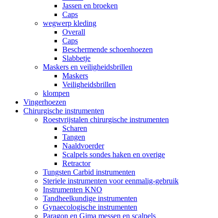
Jassen en broeken
Caps
wegwerp kleding
Overall
Caps
Beschermende schoenhoezen
Slabbetje
Maskers en veiligheidsbrillen
Maskers
Veiligheidsbrillen
klompen
Vingerhoezen
Chirurgische instrumenten
Roestvrijstalen chirurgische instrumenten
Scharen
Tangen
Naaldvoerder
Scalpels sondes haken en overige
Retractor
Tungsten Carbid instrumenten
Steriele instrumenten voor eenmalig-gebruik
Instrumenten KNO
Tandheelkundige instrumenten
Gynaecologische instrumenten
Paragon en Gima messen en scalpels