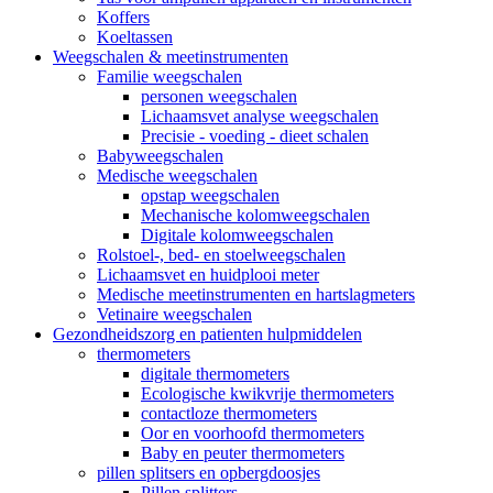
Koffers
Koeltassen
Weegschalen & meetinstrumenten
Familie weegschalen
personen weegschalen
Lichaamsvet analyse weegschalen
Precisie - voeding - dieet schalen
Babyweegschalen
Medische weegschalen
opstap weegschalen
Mechanische kolomweegschalen
Digitale kolomweegschalen
Rolstoel-, bed- en stoelweegschalen
Lichaamsvet en huidplooi meter
Medische meetinstrumenten en hartslagmeters
Vetinaire weegschalen
Gezondheidszorg en patienten hulpmiddelen
thermometers
digitale thermometers
Ecologische kwikvrije thermometers
contactloze thermometers
Oor en voorhoofd thermometers
Baby en peuter thermometers
pillen splitsers en opbergdoosjes
Pillen splitters