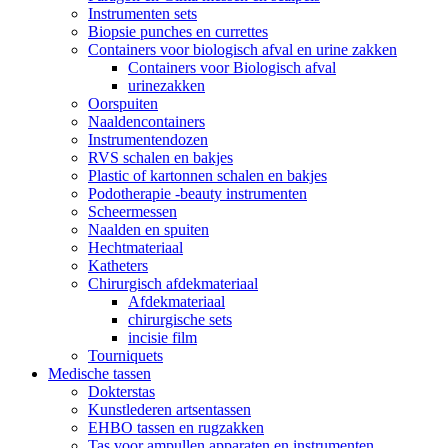
Instrumenten sets
Biopsie punches en currettes
Containers voor biologisch afval en urine zakken
Containers voor Biologisch afval
urinezakken
Oorspuiten
Naaldencontainers
Instrumentendozen
RVS schalen en bakjes
Plastic of kartonnen schalen en bakjes
Podotherapie -beauty instrumenten
Scheermessen
Naalden en spuiten
Hechtmateriaal
Katheters
Chirurgisch afdekmateriaal
Afdekmateriaal
chirurgische sets
incisie film
Tourniquets
Medische tassen
Dokterstas
Kunstlederen artsentassen
EHBO tassen en rugzakken
Tas voor ampullen apparaten en instrumenten