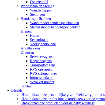
Overzettafel
Wandschap en Stelling
Wandschappen
Stellingen
Handenspoelbakken
Wand model handenspoelbakken
Staand model handenspoelbakken
Kranen
Kraan
Sensorkraan
Voorspoeldouche
Afvalbakken
Diversen
Serveerwagens
Regaalwagens
Transportwagens
RVS opstapjes
RVS schopemmer
Infuusstandaard
Wiva vat houder
Sanitair
iHealth
iHealth draadloze persoonlijke gezondheidszorg product
iHealth draadloze professionele producten voor de gezo
iBaby draadloze producten voor de baby wellness