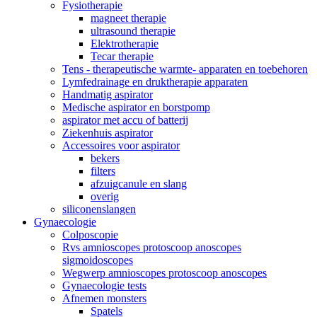
Fysiotherapie
magneet therapie
ultrasound therapie
Elektrotherapie
Tecar therapie
Tens - therapeutische warmte- apparaten en toebehoren
Lymfedrainage en druktherapie apparaten
Handmatig aspirator
Medische aspirator en borstpomp
aspirator met accu of batterij
Ziekenhuis aspirator
Accessoires voor aspirator
bekers
filters
afzuigcanule en slang
overig
siliconenslangen
Gynaecologie
Colposcopie
Rvs amnioscopes protoscoop anoscopes
sigmoidoscopes
Wegwerp amnioscopes protoscoop anoscopes
Gynaecologie tests
Afnemen monsters
Spatels