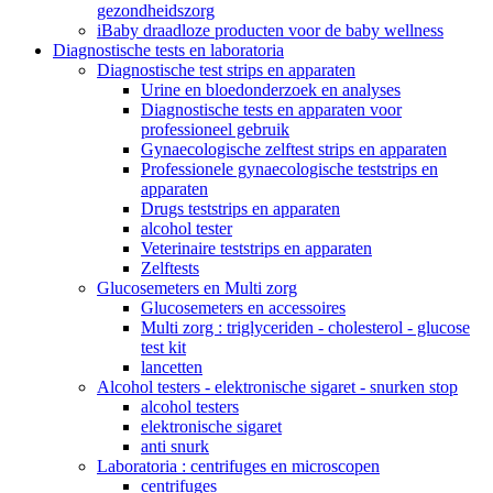
gezondheidszorg
iBaby draadloze producten voor de baby wellness
Diagnostische tests en laboratoria
Diagnostische test strips en apparaten
Urine en bloedonderzoek en analyses
Diagnostische tests en apparaten voor
professioneel gebruik
Gynaecologische zelftest strips en apparaten
Professionele gynaecologische teststrips en
apparaten
Drugs teststrips en apparaten
alcohol tester
Veterinaire teststrips en apparaten
Zelftests
Glucosemeters en Multi zorg
Glucosemeters en accessoires
Multi zorg : triglyceriden - cholesterol - glucose
test kit
lancetten
Alcohol testers - elektronische sigaret - snurken stop
alcohol testers
elektronische sigaret
anti snurk
Laboratoria : centrifuges en microscopen
centrifuges