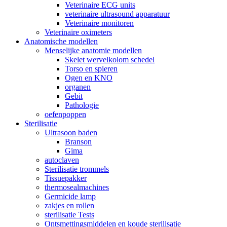
Veterinaire ECG units
veterinaire ultrasound apparatuur
Veterinaire monitoren
Veterinaire oximeters
Anatomische modellen
Menselijke anatomie modellen
Skelet wervelkolom schedel
Torso en spieren
Ogen en KNO
organen
Gebit
Pathologie
oefenpoppen
Sterilisatie
Ultrasoon baden
Branson
Gima
autoclaven
Sterilisatie trommels
Tissuepakker
thermosealmachines
Germicide lamp
zakjes en rollen
sterilisatie Tests
Ontsmettingsmiddelen en koude sterilisatie