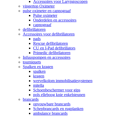
Accessoires voor Laryngoscopen
vingertop Oximeter
pulse oximeter en capnograaf
Pulse oximeter
Onderdelen en accessoires
capnograaf
defibrillatoren
Accessoires voor defibrillatoren
pads
Rescue defibrilatoren
CU en I-Pad defibrillators
Primedic defibrilatoren
Infuuspompen en accessoires
tourniquets
Spalken en kragen
spalken
kragen
wervelkolom immobilisatiesystemen
mitella
Schoenbeschermer voor gips
pols elleboog knie enkelsteunen
brancards
opvouwbare brancards
Schepbrancards en rugplanken
ambulance brancards