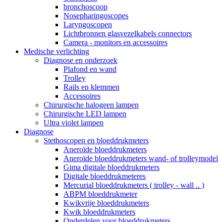
bronchoscoop
Nosepharingoscopes
Laryngoscopen
Lichtbronnen glasvezelkabels connectors
Camera - monitors en accessoires
Medische verlichting
Diagnose en onderzoek
Plafond en wand
Trolley
Rails en klemmen
Accessoires
Chirurgische halogeen lampen
Chirurgische LED lampen
Ultra violet lampen
Diagnose
Stethoscopen en bloeddrukmeters
Aneroïde bloeddrukmeters
Aneroïde bloeddrukmeters wand- of trolleymodel
Gima digitale bloeddrukmeters
Digitale bloeddrukmeteres
Mercurial bloeddrukmeters ( trolley - wall .. )
ABPM bloeddrukmeter
Kwikvrije bloeddrukmeters
Kwik bloeddrukmeters
Onderdelen voor bloeddrukmeters