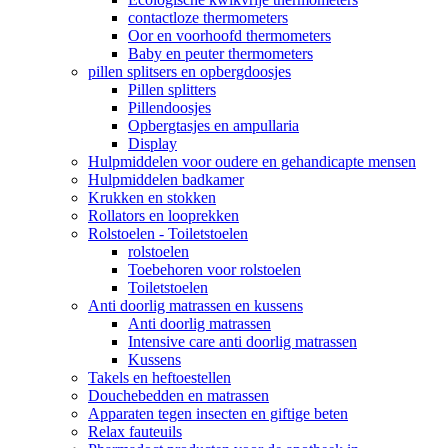
contactloze thermometers
Oor en voorhoofd thermometers
Baby en peuter thermometers
pillen splitsers en opbergdoosjes
Pillen splitters
Pillendoosjes
Opbergtasjes en ampullaria
Display
Hulpmiddelen voor oudere en gehandicapte mensen
Hulpmiddelen badkamer
Krukken en stokken
Rollators en looprekken
Rolstoelen - Toiletstoelen
rolstoelen
Toebehoren voor rolstoelen
Toiletstoelen
Anti doorlig matrassen en kussens
Anti doorlig matrassen
Intensive care anti doorlig matrassen
Kussens
Takels en heftoestellen
Douchebedden en matrassen
Apparaten tegen insecten en giftige beten
Relax fauteuils