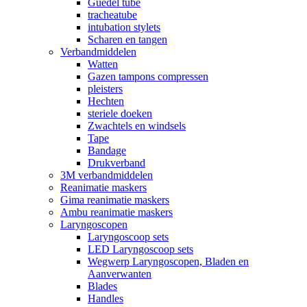
Guedel tube
tracheatube
intubation stylets
Scharen en tangen
Verbandmiddelen
Watten
Gazen tampons compressen
pleisters
Hechten
steriele doeken
Zwachtels en windsels
Tape
Bandage
Drukverband
3M verbandmiddelen
Reanimatie maskers
Gima reanimatie maskers
Ambu reanimatie maskers
Laryngoscopen
Laryngoscoop sets
LED Laryngoscoop sets
Wegwerp Laryngoscopen, Bladen en
Aanverwanten
Blades
Handles