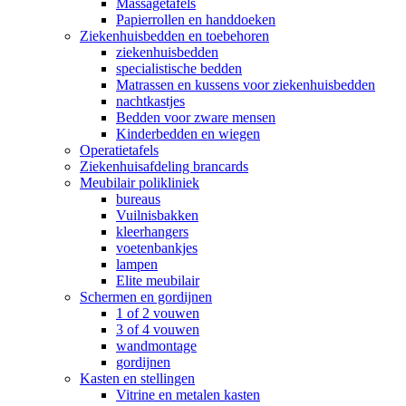
Massagetafels
Papierrollen en handdoeken
Ziekenhuisbedden en toebehoren
ziekenhuisbedden
specialistische bedden
Matrassen en kussens voor ziekenhuisbedden
nachtkastjes
Bedden voor zware mensen
Kinderbedden en wiegen
Operatietafels
Ziekenhuisafdeling brancards
Meubilair polikliniek
bureaus
Vuilnisbakken
kleerhangers
voetenbankjes
lampen
Elite meubilair
Schermen en gordijnen
1 of 2 vouwen
3 of 4 vouwen
wandmontage
gordijnen
Kasten en stellingen
Vitrine en metalen kasten