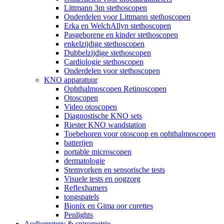
Littmann 3m stethoscopen
Onderdelen voor Littmann stethoscopen
Erka en WelchAllyn stethoscopen
Pasgeborene en kinder stethoscopen
enkelzijdige stethoscopen
Dubbelzijdige stethoscopen
Cardiologie stethoscopen
Onderdelen voor stethoscopen
KNO apparatuur
Ophthalmoscopen Retinoscopen
Otoscopen
Video otoscopen
Diagnostische KNO sets
Riester KNO wandstation
Toebehoren voor otoscoop en ophthalmoscopen
batterijen
portable microscopen
dermatologie
Stemvorken en sensorische tests
Visuele tests en oogzorg
Reflexhamers
tongspatels
Bionix en Gima oor curettes
Penlights
Audiometery & spirometrie