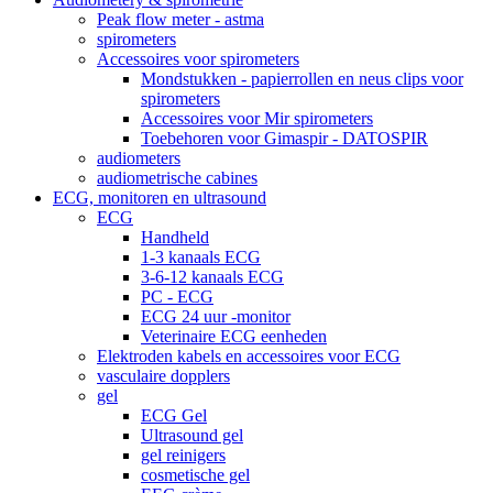
Peak flow meter - astma
spirometers
Accessoires voor spirometers
Mondstukken - papierrollen en neus clips voor
spirometers
Accessoires voor Mir spirometers
Toebehoren voor Gimaspir - DATOSPIR
audiometers
audiometrische cabines
ECG, monitoren en ultrasound
ECG
Handheld
1-3 kanaals ECG
3-6-12 kanaals ECG
PC - ECG
ECG 24 uur -monitor
Veterinaire ECG eenheden
Elektroden kabels en accessoires voor ECG
vasculaire dopplers
gel
ECG Gel
Ultrasound gel
gel reinigers
cosmetische gel