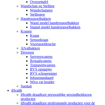
Overzettafel
Wandschap en Stelling
Wandschappen
Stellingen
Handenspoelbakken
Wand model handenspoelbakken
Staand model handenspoelbakken
Kranen
Kraan
Sensorkraan
Voorspoeldouche
Afvalbakken
Diversen
Serveerwagens
Regaalwagens
Transportwagens
RVS opstapjes
RVS schopemmer
Infuusstandaard
Wiva vat houder
Sanitair
iHealth
iHealth draadloze persoonlijke gezondheidszorg
producten
iHealth draadloze professionele producten voor de