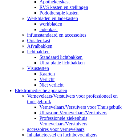
Apothekerskast
RVS kasten en stellingen
Podotherapie kasten
Werkbladen en ladekasten
werkbladen
ladenkast
infuusstandaard en accessoires
Opiatenkast
Afvalbakken
lichtbakken
Standaard lichtbakken
Ultra platte lichtbakken
Visustesten
Kaarten
Verlicht
Niet verlicht
Elektromedische apparaten
Vernevelaars/Verstuivers voor professioneel en
thuisgebruik
Vernevelaars/Versuivers voor Thuisgebuik
Ultrasone Vernevelaars/Verstuivers
Professionele ziekenhuis
Vernevelaars/Verstuivers
accessoires voor vernevelaars
Inhalatietoestel en luchtbevochtigers