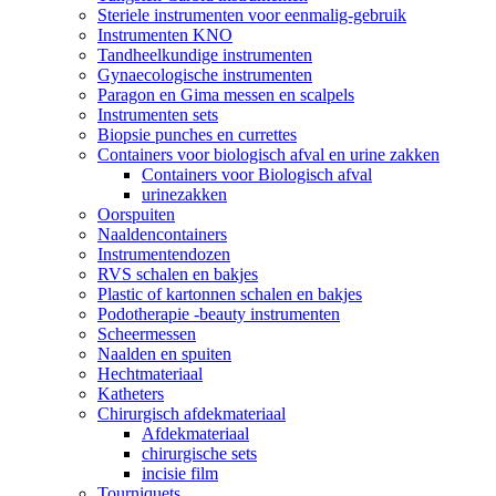
Steriele instrumenten voor eenmalig-gebruik
Instrumenten KNO
Tandheelkundige instrumenten
Gynaecologische instrumenten
Paragon en Gima messen en scalpels
Instrumenten sets
Biopsie punches en currettes
Containers voor biologisch afval en urine zakken
Containers voor Biologisch afval
urinezakken
Oorspuiten
Naaldencontainers
Instrumentendozen
RVS schalen en bakjes
Plastic of kartonnen schalen en bakjes
Podotherapie -beauty instrumenten
Scheermessen
Naalden en spuiten
Hechtmateriaal
Katheters
Chirurgisch afdekmateriaal
Afdekmateriaal
chirurgische sets
incisie film
Tourniquets