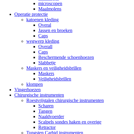
microscopen
Maalmolens
Operatie protectie
katoenen kleding
Overal
Jassen en broeken
Caps
wegwerp kleding
Overall
Caps
Beschermende schoenhoezen
Slabbetje
Maskers en veiligheidsbrillen
Maskers
Veiligheidsbrillen
klompen
Vingerhoezen
Chirurgische instrumenten
Roestvrijstalen chirurgische instrumenten
Scharen
Tangen
Naaldvoerder
Scalpels sondes haken en overige
Retractor
Tungsten Carbid instrumenten