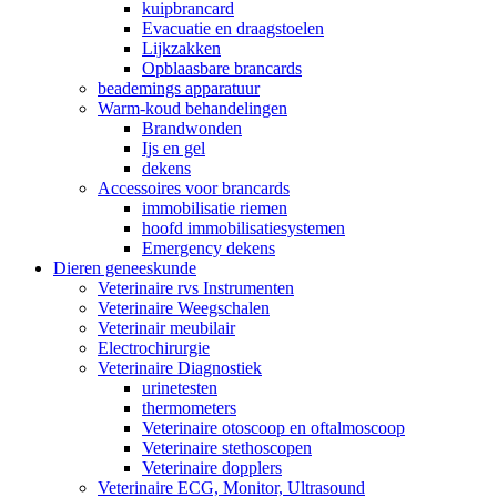
kuipbrancard
Evacuatie en draagstoelen
Lijkzakken
Opblaasbare brancards
beademings apparatuur
Warm-koud behandelingen
Brandwonden
Ijs en gel
dekens
Accessoires voor brancards
immobilisatie riemen
hoofd immobilisatiesystemen
Emergency dekens
Dieren geneeskunde
Veterinaire rvs Instrumenten
Veterinaire Weegschalen
Veterinair meubilair
Electrochirurgie
Veterinaire Diagnostiek
urinetesten
thermometers
Veterinaire otoscoop en oftalmoscoop
Veterinaire stethoscopen
Veterinaire dopplers
Veterinaire ECG, Monitor, Ultrasound