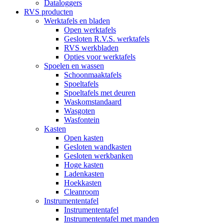
Dataloggers
RVS producten
Werktafels en bladen
Open werktafels
Gesloten R.V.S. werktafels
RVS werkbladen
Opties voor werktafels
Spoelen en wassen
Schoonmaaktafels
Spoeltafels
Spoeltafels met deuren
Waskomstandaard
Wasgoten
Wasfontein
Kasten
Open kasten
Gesloten wandkasten
Gesloten werkbanken
Hoge kasten
Ladenkasten
Hoekkasten
Cleanroom
Instrumententafel
Instrumententafel
Instrumententafel met manden