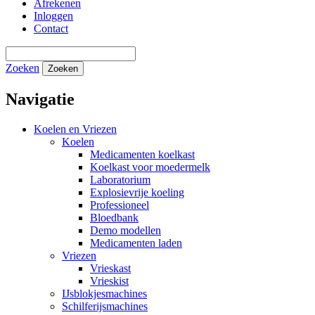
Afrekenen
Inloggen
Contact
Zoeken
Zoeken
Navigatie
Koelen en Vriezen
Koelen
Medicamenten koelkast
Koelkast voor moedermelk
Laboratorium
Explosievrije koeling
Professioneel
Bloedbank
Demo modellen
Medicamenten laden
Vriezen
Vrieskast
Vrieskist
IJsblokjesmachines
Schilferijsmachines