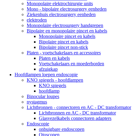
Monopolaire elektrochirurgie units
Mono - bipolaire electrosurgery eenheden
Ziekenhuis electrosurgery eenheden
elektroden
Monopolaire electrosurgery handgrepen
Bipolaire en monopolaire pincet en kabels
Monopolaire pincet en kabels
Bipolaire pincet en kabels
Bipolaire pincet non-stick
Platen - voetschakelaars en accessoires
Platen en kabels
Voetschakelaars en moederborden
afzuigkap
Hoofdlampen loepen endoscopie
KNO spiegels - hoofdlampen
KNO spiegels
hoofdlamp
Binocular loupes
nystagmus
Lichtbronnen - connectoren en AC - DC transformator
Lichtbronnen en AC - DC transformator
Glasvezelkabels connectoren adapters
Endoscopie
onbuigbare endoscopen
Otoscopen