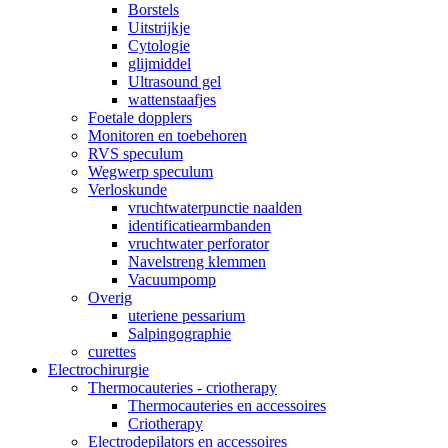
Borstels
Uitstrijkje
Cytologie
glijmiddel
Ultrasound gel
wattenstaafjes
Foetale dopplers
Monitoren en toebehoren
RVS speculum
Wegwerp speculum
Verloskunde
vruchtwaterpunctie naalden
identificatiearmbanden
vruchtwater perforator
Navelstreng klemmen
Vacuumpomp
Overig
uteriene pessarium
Salpingographie
curettes
Electrochirurgie
Thermocauteries - criotherapy
Thermocauteries en accessoires
Criotherapy
Electrodepilators en accessoires