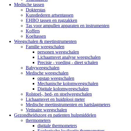
Medische tassen
Dokterstas
Kunstlederen artsentassen
EHBO tassen en rugzakken
Tas voor ampullen apparaten en instrumenten
Koffers
Koeltassen
Weegschalen & meetinstrumenten
Familie weegschalen
personen weegschalen
Lichaamsvet analyse weegschalen
Precisie - voeding - dieet schalen
Babyweegschalen
Medische weegschalen
opstap weegschalen
Mechanische kolomweegschalen
Digitale kolomweegschalen
Rolstoel-, bed- en stoelweegschalen
Lichaamsvet en huidplooi meter
Medische meetinstrumenten en hartslagmeters
Vetinaire weegschalen
Gezondheidszorg en patienten hulpmiddelen
thermometers
digitale thermometers
Ecologische kwikvrije thermometers