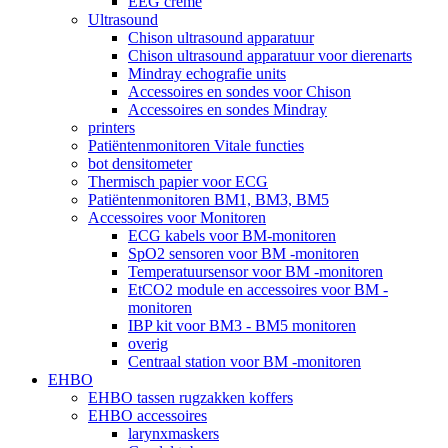
EEG crème
Ultrasound
Chison ultrasound apparatuur
Chison ultrasound apparatuur voor dierenarts
Mindray echografie units
Accessoires en sondes voor Chison
Accessoires en sondes Mindray
printers
Patiëntenmonitoren Vitale functies
bot densitometer
Thermisch papier voor ECG
Patiëntenmonitoren BM1, BM3, BM5
Accessoires voor Monitoren
ECG kabels voor BM-monitoren
SpO2 sensoren voor BM -monitoren
Temperatuursensor voor BM -monitoren
EtCO2 module en accessoires voor BM -
monitoren
IBP kit voor BM3 - BM5 monitoren
overig
Centraal station voor BM -monitoren
EHBO
EHBO tassen rugzakken koffers
EHBO accessoires
larynxmaskers