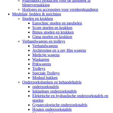
Pharmadoct producten voor de apotheek in
blisterverpakking
Horloges en accessoires voor verpleegkundigen
Meubilair, bedden & inrichting
Stoelen en krukken
Euroclinic stoelen en meubelen
Score stoelen en krukken
Bimos stoelen en krukken
Gima stoelen en krukken
Verbandwagens en trolleys
Verbandwagens
Archivering en x-ray film wagens
Medicijn wagens
Waskarren
Prikwagens
Trolleys
Speciale Trolleys
Moduul bakken
Onderzoeksbanken en behandeltafels
onderzoekstafels
Inklapbare onderzoekstafels
Elektrische en hydraulische onderzoekstafels en
stoelen
Gynaecologische onderzoekstafels
Houten onderzoekstafels