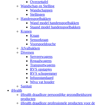
Overzettafel
Wandschap en Stelling
Wandschappen
Stellingen
Handenspoelbakken
Wand model handenspoelbakken
Staand model handenspoelbakken
Kranen
Kraan
Sensorkraan
Voorspoeldouche
Afvalbakken
Diversen
Serveerwagens
Regaalwagens
Transportwagens
RVS opstapjes
RVS schopemmer
Infuusstandaard
Wiva vat houder
Sanitair
iHealth
iHealth draadloze persoonlijke gezondheidszorg
producten
iHealth draadloze professionele producten voor de