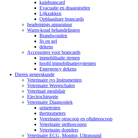
kuipbrancard
Evacuatie en draagstoelen
Lijkzakken
Opblaasbare brancards
beademings apparatuur
Warm-koud behandelingen
Brandwonden
Ijs en gel
dekens
Accessoires voor brancards
immobilisatie riemen
hoofd immobilisatiesystemen
Emergency dekens
Dieren geneeskunde
Veterinaire rvs Instrumenten
Veterinaire Weegschalen
Veterinair meubilair
Electrochirurgie
Veterinaire Diagnostiek
urinetesten
thermometers
Veterinaire otoscoop en oftalmoscoop
Veterinaire stethoscopen
Veterinaire dopplers
Veterinaire ECG, Monitor, Ultrasound