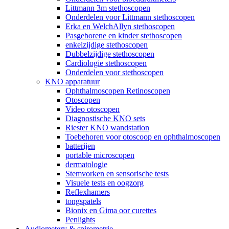
Littmann 3m stethoscopen
Onderdelen voor Littmann stethoscopen
Erka en WelchAllyn stethoscopen
Pasgeborene en kinder stethoscopen
enkelzijdige stethoscopen
Dubbelzijdige stethoscopen
Cardiologie stethoscopen
Onderdelen voor stethoscopen
KNO apparatuur
Ophthalmoscopen Retinoscopen
Otoscopen
Video otoscopen
Diagnostische KNO sets
Riester KNO wandstation
Toebehoren voor otoscoop en ophthalmoscopen
batterijen
portable microscopen
dermatologie
Stemvorken en sensorische tests
Visuele tests en oogzorg
Reflexhamers
tongspatels
Bionix en Gima oor curettes
Penlights
Audiometery & spirometrie