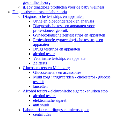
gezondheidszorg
iBaby draadloze producten voor de baby wellness
Diagnostische tests en laboratoria
Diagnostische test strips en apparaten
Urine en bloedonderzoek en analyses
Diagnostische tests en apparaten voor
professioneel gebruik
Gynaecologische zelftest strips en apparaten
Professionele gynaecologische teststrips en
apparaten
Drugs teststrips en apparaten
alcohol tester
Veterinaire teststrips en apparaten
Zelftests
Glucosemeters en Multi zorg
Glucosemeters en accessoires
Multi zorg : triglyceriden - cholesterol - glucose
test kit
lancetten
Alcohol testers - elektronische sigaret - snurken stop
alcohol testers
elektronische sigaret
anti snurk
Laboratoria : centrifuges en microscopen
centrifuges