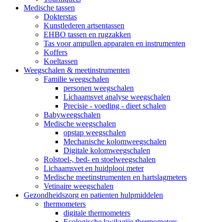
Medische tassen
Dokterstas
Kunstlederen artsentassen
EHBO tassen en rugzakken
Tas voor ampullen apparaten en instrumenten
Koffers
Koeltassen
Weegschalen & meetinstrumenten
Familie weegschalen
personen weegschalen
Lichaamsvet analyse weegschalen
Precisie - voeding - dieet schalen
Babyweegschalen
Medische weegschalen
opstap weegschalen
Mechanische kolomweegschalen
Digitale kolomweegschalen
Rolstoel-, bed- en stoelweegschalen
Lichaamsvet en huidplooi meter
Medische meetinstrumenten en hartslagmeters
Vetinaire weegschalen
Gezondheidszorg en patienten hulpmiddelen
thermometers
digitale thermometers
Ecologische kwikvrije thermometers