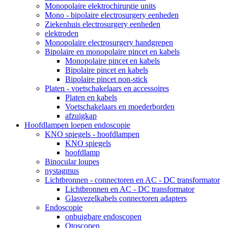
Monopolaire elektrochirurgie units
Mono - bipolaire electrosurgery eenheden
Ziekenhuis electrosurgery eenheden
elektroden
Monopolaire electrosurgery handgrepen
Bipolaire en monopolaire pincet en kabels
Monopolaire pincet en kabels
Bipolaire pincet en kabels
Bipolaire pincet non-stick
Platen - voetschakelaars en accessoires
Platen en kabels
Voetschakelaars en moederborden
afzuigkap
Hoofdlampen loepen endoscopie
KNO spiegels - hoofdlampen
KNO spiegels
hoofdlamp
Binocular loupes
nystagmus
Lichtbronnen - connectoren en AC - DC transformator
Lichtbronnen en AC - DC transformator
Glasvezelkabels connectoren adapters
Endoscopie
onbuigbare endoscopen
Otoscopen