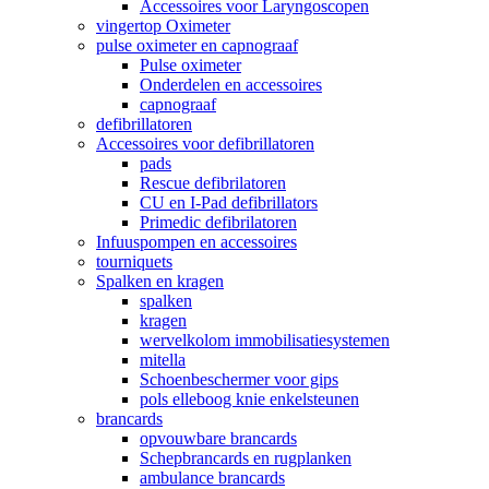
Accessoires voor Laryngoscopen
vingertop Oximeter
pulse oximeter en capnograaf
Pulse oximeter
Onderdelen en accessoires
capnograaf
defibrillatoren
Accessoires voor defibrillatoren
pads
Rescue defibrilatoren
CU en I-Pad defibrillators
Primedic defibrilatoren
Infuuspompen en accessoires
tourniquets
Spalken en kragen
spalken
kragen
wervelkolom immobilisatiesystemen
mitella
Schoenbeschermer voor gips
pols elleboog knie enkelsteunen
brancards
opvouwbare brancards
Schepbrancards en rugplanken
ambulance brancards