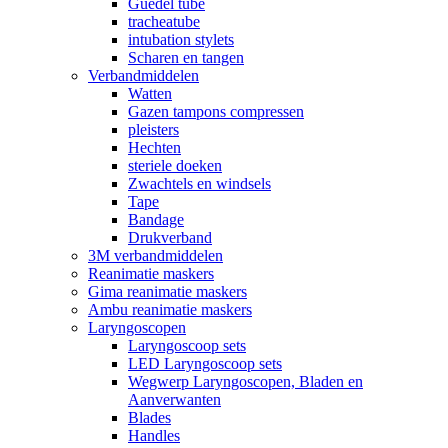
Guedel tube
tracheatube
intubation stylets
Scharen en tangen
Verbandmiddelen
Watten
Gazen tampons compressen
pleisters
Hechten
steriele doeken
Zwachtels en windsels
Tape
Bandage
Drukverband
3M verbandmiddelen
Reanimatie maskers
Gima reanimatie maskers
Ambu reanimatie maskers
Laryngoscopen
Laryngoscoop sets
LED Laryngoscoop sets
Wegwerp Laryngoscopen, Bladen en
Aanverwanten
Blades
Handles