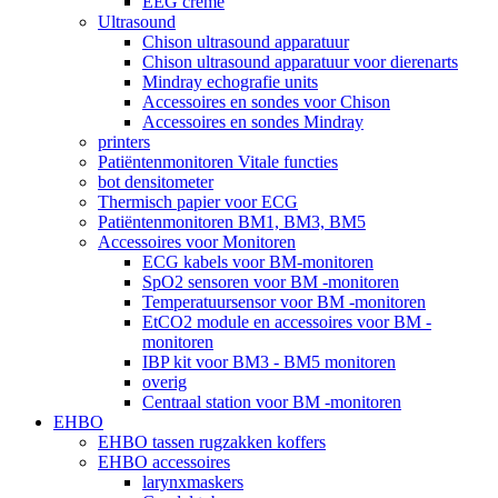
EEG crème
Ultrasound
Chison ultrasound apparatuur
Chison ultrasound apparatuur voor dierenarts
Mindray echografie units
Accessoires en sondes voor Chison
Accessoires en sondes Mindray
printers
Patiëntenmonitoren Vitale functies
bot densitometer
Thermisch papier voor ECG
Patiëntenmonitoren BM1, BM3, BM5
Accessoires voor Monitoren
ECG kabels voor BM-monitoren
SpO2 sensoren voor BM -monitoren
Temperatuursensor voor BM -monitoren
EtCO2 module en accessoires voor BM -
monitoren
IBP kit voor BM3 - BM5 monitoren
overig
Centraal station voor BM -monitoren
EHBO
EHBO tassen rugzakken koffers
EHBO accessoires
larynxmaskers