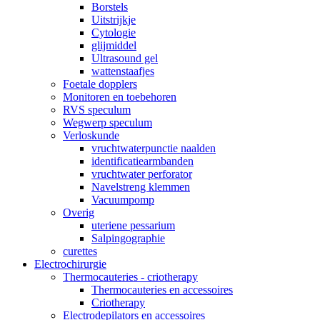
Borstels
Uitstrijkje
Cytologie
glijmiddel
Ultrasound gel
wattenstaafjes
Foetale dopplers
Monitoren en toebehoren
RVS speculum
Wegwerp speculum
Verloskunde
vruchtwaterpunctie naalden
identificatiearmbanden
vruchtwater perforator
Navelstreng klemmen
Vacuumpomp
Overig
uteriene pessarium
Salpingographie
curettes
Electrochirurgie
Thermocauteries - criotherapy
Thermocauteries en accessoires
Criotherapy
Electrodepilators en accessoires