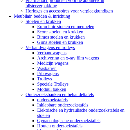
Pharmadoct producten voor de apotheek in
blisterverpakking
Horloges en accessoires voor verpleegkundigen
Meubilair, bedden & inrichting
Stoelen en krukken
Euroclinic stoelen en meubelen
Score stoelen en krukken
Bimos stoelen en krukken
Gima stoelen en krukken
Verbandwagens en trolleys
Verbandwagens
Archivering en x-ray film wagens
Medicijn wagens
Waskarren
Prikwagens
Trolleys
Speciale Trolleys
Moduul bakken
Onderzoeksbanken en behandeltafels
onderzoekstafels
Inklapbare onderzoekstafels
Elektrische en hydraulische onderzoekstafels en
stoelen
Gynaecologische onderzoekstafels
Houten onderzoekstafels