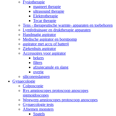
Fysiotherapie
magneet therapie
ultrasound therapie
Elektrotherapie
Tecar therapie
Tens - therapeutische warmte- apparaten en toebehoren
Lymfedrainage en druktherapie apparaten
Handmatig aspirator
Medische aspirator en borstpomp
aspirator met accu of batterij
Ziekenhuis aspirator
Accessoires voor aspirator
bekers
filters
afzuigcanule en slang
overig
siliconenslangen
Gynaecologie
Colposcopie
Rvs amnioscopes protoscoop anoscopes
sigmoidoscopes
Wegwerp amnioscopes protoscoop anoscopes
Gynaecologie tests
Afnemen monsters
Spatels