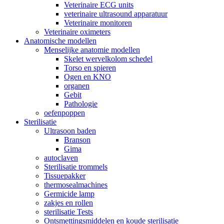
Veterinaire ECG units
veterinaire ultrasound apparatuur
Veterinaire monitoren
Veterinaire oximeters
Anatomische modellen
Menselijke anatomie modellen
Skelet wervelkolom schedel
Torso en spieren
Ogen en KNO
organen
Gebit
Pathologie
oefenpoppen
Sterilisatie
Ultrasoon baden
Branson
Gima
autoclaven
Sterilisatie trommels
Tissuepakker
thermosealmachines
Germicide lamp
zakjes en rollen
sterilisatie Tests
Ontsmettingsmiddelen en koude sterilisatie