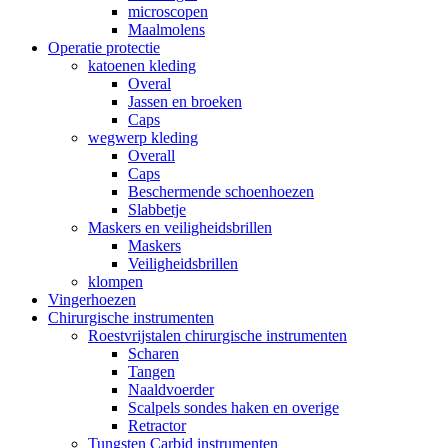
microscopen
Maalmolens
Operatie protectie
katoenen kleding
Overal
Jassen en broeken
Caps
wegwerp kleding
Overall
Caps
Beschermende schoenhoezen
Slabbetje
Maskers en veiligheidsbrillen
Maskers
Veiligheidsbrillen
klompen
Vingerhoezen
Chirurgische instrumenten
Roestvrijstalen chirurgische instrumenten
Scharen
Tangen
Naaldvoerder
Scalpels sondes haken en overige
Retractor
Tungsten Carbid instrumenten