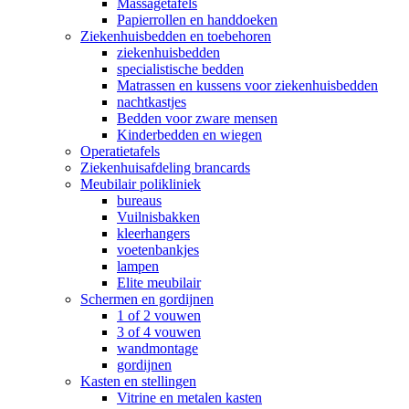
Massagetafels
Papierrollen en handdoeken
Ziekenhuisbedden en toebehoren
ziekenhuisbedden
specialistische bedden
Matrassen en kussens voor ziekenhuisbedden
nachtkastjes
Bedden voor zware mensen
Kinderbedden en wiegen
Operatietafels
Ziekenhuisafdeling brancards
Meubilair polikliniek
bureaus
Vuilnisbakken
kleerhangers
voetenbankjes
lampen
Elite meubilair
Schermen en gordijnen
1 of 2 vouwen
3 of 4 vouwen
wandmontage
gordijnen
Kasten en stellingen
Vitrine en metalen kasten