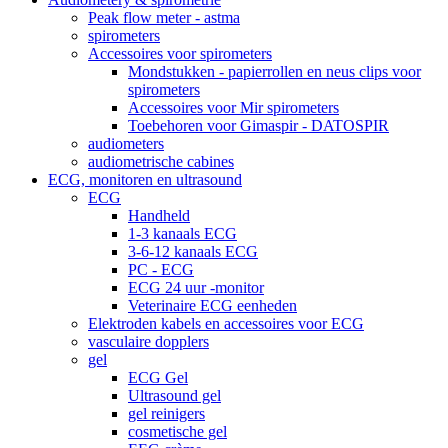
Peak flow meter - astma
spirometers
Accessoires voor spirometers
Mondstukken - papierrollen en neus clips voor
spirometers
Accessoires voor Mir spirometers
Toebehoren voor Gimaspir - DATOSPIR
audiometers
audiometrische cabines
ECG, monitoren en ultrasound
ECG
Handheld
1-3 kanaals ECG
3-6-12 kanaals ECG
PC - ECG
ECG 24 uur -monitor
Veterinaire ECG eenheden
Elektroden kabels en accessoires voor ECG
vasculaire dopplers
gel
ECG Gel
Ultrasound gel
gel reinigers
cosmetische gel