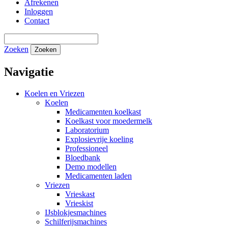
Afrekenen
Inloggen
Contact
Zoeken
Zoeken
Navigatie
Koelen en Vriezen
Koelen
Medicamenten koelkast
Koelkast voor moedermelk
Laboratorium
Explosievrije koeling
Professioneel
Bloedbank
Demo modellen
Medicamenten laden
Vriezen
Vrieskast
Vrieskist
IJsblokjesmachines
Schilferijsmachines