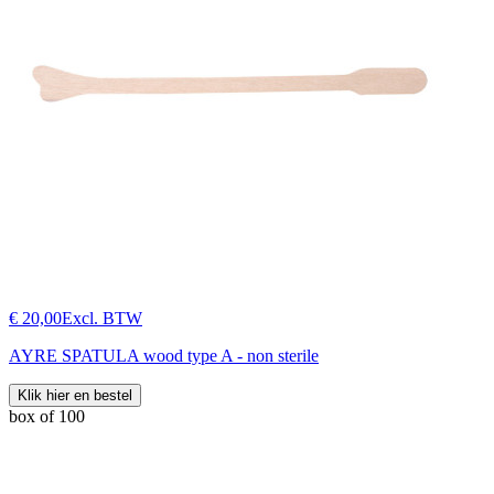
€ 20,00
Excl. BTW
AYRE SPATULA wood type A - non sterile
Klik hier en bestel
box of 100