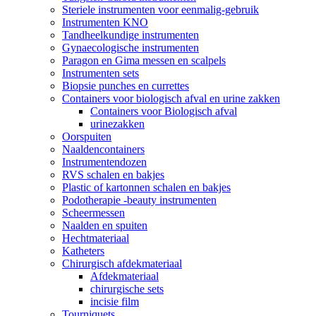
Steriele instrumenten voor eenmalig-gebruik
Instrumenten KNO
Tandheelkundige instrumenten
Gynaecologische instrumenten
Paragon en Gima messen en scalpels
Instrumenten sets
Biopsie punches en currettes
Containers voor biologisch afval en urine zakken
Containers voor Biologisch afval
urinezakken
Oorspuiten
Naaldencontainers
Instrumentendozen
RVS schalen en bakjes
Plastic of kartonnen schalen en bakjes
Podotherapie -beauty instrumenten
Scheermessen
Naalden en spuiten
Hechtmateriaal
Katheters
Chirurgisch afdekmateriaal
Afdekmateriaal
chirurgische sets
incisie film
Tourniquets