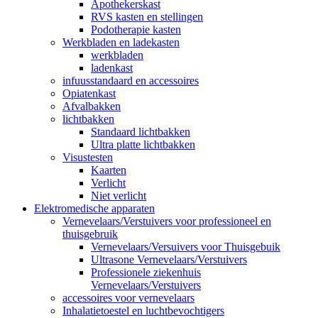
Apothekerskast
RVS kasten en stellingen
Podotherapie kasten
Werkbladen en ladekasten
werkbladen
ladenkast
infuusstandaard en accessoires
Opiatenkast
Afvalbakken
lichtbakken
Standaard lichtbakken
Ultra platte lichtbakken
Visustesten
Kaarten
Verlicht
Niet verlicht
Elektromedische apparaten
Vernevelaars/Verstuivers voor professioneel en
thuisgebruik
Vernevelaars/Versuivers voor Thuisgebuik
Ultrasone Vernevelaars/Verstuivers
Professionele ziekenhuis
Vernevelaars/Verstuivers
accessoires voor vernevelaars
Inhalatietoestel en luchtbevochtigers