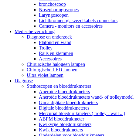
bronchoscoop
Nosepharingoscopes
Laryngoscopen
Lichtbronnen glasvezelkabels connectors
Camera - monitors en accessoires
Medische verlichting
Diagnose en onderzoek
Plafond en wand
Trolley
Rails en klemmen
Accessoires
Chirurgische halogeen lampen
Chirurgische LED lampen
Ultra violet lampen
Diagnose
Stethoscopen en bloeddrukmeters
Aneroïde bloeddrukmeters
Aneroïde bloeddrukmeters wand- of trolleymodel
Gima digitale bloeddrukmeters
Digitale bloeddrukmeteres
Mercurial bloeddrukmeters ( trolley - wall .. )
ABPM bloeddrukmeter
Kwikvrije bloeddrukmeters
Kwik bloeddrukmeters
Onderdelen voor bloeddrukmeters