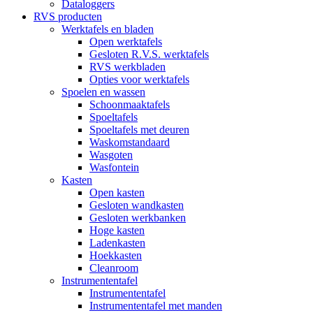
Dataloggers
RVS producten
Werktafels en bladen
Open werktafels
Gesloten R.V.S. werktafels
RVS werkbladen
Opties voor werktafels
Spoelen en wassen
Schoonmaaktafels
Spoeltafels
Spoeltafels met deuren
Waskomstandaard
Wasgoten
Wasfontein
Kasten
Open kasten
Gesloten wandkasten
Gesloten werkbanken
Hoge kasten
Ladenkasten
Hoekkasten
Cleanroom
Instrumententafel
Instrumententafel
Instrumententafel met manden