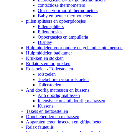
contactloze thermometers
Oor en voorhoofd thermometers
Baby en peuter thermometers
pillen splitsers en opbergdoosjes
Pillen splitters
Pillendoosjes
Opbergtasjes en ampullaria
Display
Hulpmiddelen voor oudere en gehandicapte mensen
Hulpmiddelen badkamer
Krukken en stokken
Rollators en looprekken
Rolstoelen - Toiletstoelen
rolstoelen
Toebehoren voor rolstoelen
Toiletstoelen
Anti doorlig matrassen en kussens
Anti doorlig matrassen
Intensive care anti doorlig matrassen
Kussens
Takels en heftoestellen
Douchebedden en matrassen
Apparaten tegen insecten en giftige beten
Relax fauteuils