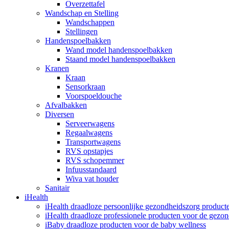
Overzettafel
Wandschap en Stelling
Wandschappen
Stellingen
Handenspoelbakken
Wand model handenspoelbakken
Staand model handenspoelbakken
Kranen
Kraan
Sensorkraan
Voorspoeldouche
Afvalbakken
Diversen
Serveerwagens
Regaalwagens
Transportwagens
RVS opstapjes
RVS schopemmer
Infuusstandaard
Wiva vat houder
Sanitair
iHealth
iHealth draadloze persoonlijke gezondheidszorg product
iHealth draadloze professionele producten voor de gezo
iBaby draadloze producten voor de baby wellness