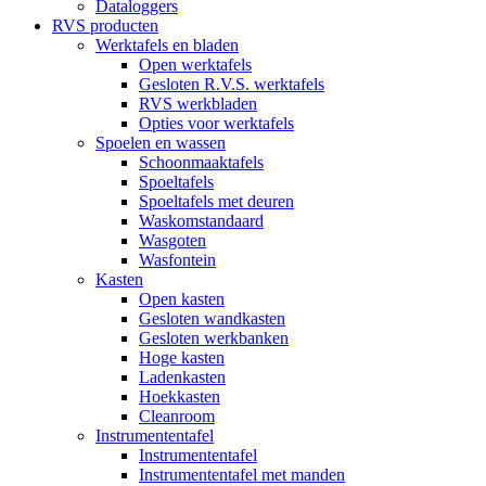
Dataloggers
RVS producten
Werktafels en bladen
Open werktafels
Gesloten R.V.S. werktafels
RVS werkbladen
Opties voor werktafels
Spoelen en wassen
Schoonmaaktafels
Spoeltafels
Spoeltafels met deuren
Waskomstandaard
Wasgoten
Wasfontein
Kasten
Open kasten
Gesloten wandkasten
Gesloten werkbanken
Hoge kasten
Ladenkasten
Hoekkasten
Cleanroom
Instrumententafel
Instrumententafel
Instrumententafel met manden