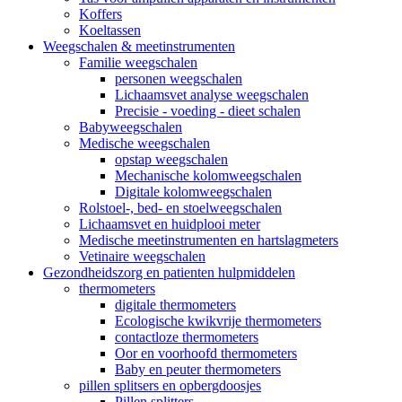
Koffers
Koeltassen
Weegschalen & meetinstrumenten
Familie weegschalen
personen weegschalen
Lichaamsvet analyse weegschalen
Precisie - voeding - dieet schalen
Babyweegschalen
Medische weegschalen
opstap weegschalen
Mechanische kolomweegschalen
Digitale kolomweegschalen
Rolstoel-, bed- en stoelweegschalen
Lichaamsvet en huidplooi meter
Medische meetinstrumenten en hartslagmeters
Vetinaire weegschalen
Gezondheidszorg en patienten hulpmiddelen
thermometers
digitale thermometers
Ecologische kwikvrije thermometers
contactloze thermometers
Oor en voorhoofd thermometers
Baby en peuter thermometers
pillen splitsers en opbergdoosjes
Pillen splitters