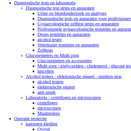
Diagnostische tests en laboratoria
Diagnostische test strips en apparaten
Urine en bloedonderzoek en analyses
Diagnostische tests en apparaten voor professionee
Gynaecologische zelftest strips en apparaten
Professionele gynaecologische teststrips en appara
Drugs teststrips en apparaten
alcohol tester
Veterinaire teststrips en apparaten
Zelftests
Glucosemeters en Multi zorg
Glucosemeters en accessoires
Multi zorg : triglyceriden - cholesterol - glucose tes
lancetten
Alcohol testers - elektronische sigaret - snurken stop
alcohol testers
elektronische sigaret
anti snurk
Laboratoria : centrifuges en microscopen
centrifuges
microscopen
Maalmolens
Operatie protectie
katoenen kleding
Overal