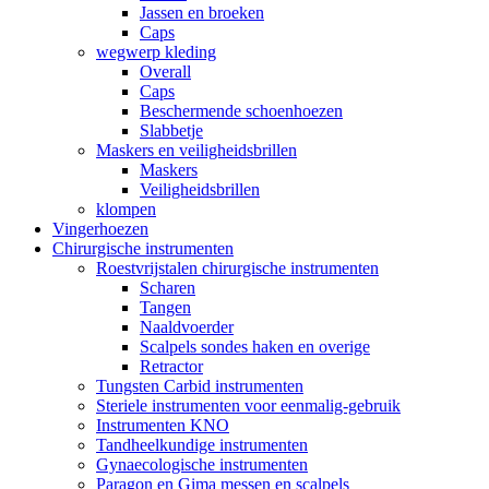
Jassen en broeken
Caps
wegwerp kleding
Overall
Caps
Beschermende schoenhoezen
Slabbetje
Maskers en veiligheidsbrillen
Maskers
Veiligheidsbrillen
klompen
Vingerhoezen
Chirurgische instrumenten
Roestvrijstalen chirurgische instrumenten
Scharen
Tangen
Naaldvoerder
Scalpels sondes haken en overige
Retractor
Tungsten Carbid instrumenten
Steriele instrumenten voor eenmalig-gebruik
Instrumenten KNO
Tandheelkundige instrumenten
Gynaecologische instrumenten
Paragon en Gima messen en scalpels