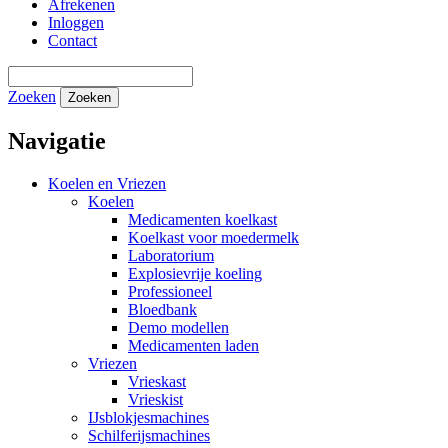
Afrekenen
Inloggen
Contact
Zoeken
Zoeken
Navigatie
Koelen en Vriezen
Koelen
Medicamenten koelkast
Koelkast voor moedermelk
Laboratorium
Explosievrije koeling
Professioneel
Bloedbank
Demo modellen
Medicamenten laden
Vriezen
Vrieskast
Vrieskist
IJsblokjesmachines
Schilferijsmachines