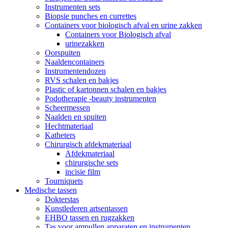
Instrumenten sets
Biopsie punches en currettes
Containers voor biologisch afval en urine zakken
Containers voor Biologisch afval
urinezakken
Oorspuiten
Naaldencontainers
Instrumentendozen
RVS schalen en bakjes
Plastic of kartonnen schalen en bakjes
Podotherapie -beauty instrumenten
Scheermessen
Naalden en spuiten
Hechtmateriaal
Katheters
Chirurgisch afdekmateriaal
Afdekmateriaal
chirurgische sets
incisie film
Tourniquets
Medische tassen
Dokterstas
Kunstlederen artsentassen
EHBO tassen en rugzakken
Tas voor ampullen apparaten en instrumenten