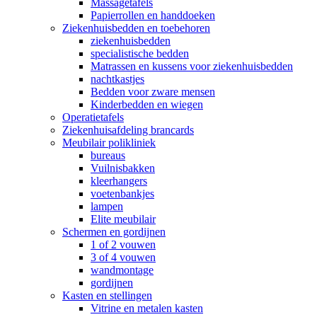
Massagetafels
Papierrollen en handdoeken
Ziekenhuisbedden en toebehoren
ziekenhuisbedden
specialistische bedden
Matrassen en kussens voor ziekenhuisbedden
nachtkastjes
Bedden voor zware mensen
Kinderbedden en wiegen
Operatietafels
Ziekenhuisafdeling brancards
Meubilair polikliniek
bureaus
Vuilnisbakken
kleerhangers
voetenbankjes
lampen
Elite meubilair
Schermen en gordijnen
1 of 2 vouwen
3 of 4 vouwen
wandmontage
gordijnen
Kasten en stellingen
Vitrine en metalen kasten