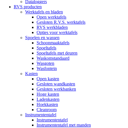
Dataloggers
RVS producten
Werktafels en bladen
Open werktafels
Gesloten R.V.S. werktafels
RVS werkbladen
Opties voor werktafels
Spoelen en wassen
Schoonmaaktafels
Spoeltafels
Spoeltafels met deuren
Waskomstandaard
Wasgoten
Wasfontein
Kasten
Open kasten
Gesloten wandkasten
Gesloten werkbanken
Hoge kasten
Ladenkasten
Hoekkasten
Cleanroom
Instrumententafel
Instrumententafel
Instrumententafel met manden