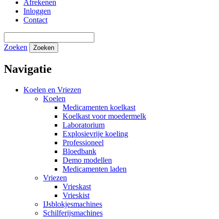
Afrekenen
Inloggen
Contact
Zoeken
Zoeken
Navigatie
Koelen en Vriezen
Koelen
Medicamenten koelkast
Koelkast voor moedermelk
Laboratorium
Explosievrije koeling
Professioneel
Bloedbank
Demo modellen
Medicamenten laden
Vriezen
Vrieskast
Vrieskist
IJsblokjesmachines
Schilferijsmachines