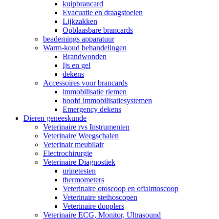
kuipbrancard
Evacuatie en draagstoelen
Lijkzakken
Opblaasbare brancards
beademings apparatuur
Warm-koud behandelingen
Brandwonden
Ijs en gel
dekens
Accessoires voor brancards
immobilisatie riemen
hoofd immobilisatiesystemen
Emergency dekens
Dieren geneeskunde
Veterinaire rvs Instrumenten
Veterinaire Weegschalen
Veterinair meubilair
Electrochirurgie
Veterinaire Diagnostiek
urinetesten
thermometers
Veterinaire otoscoop en oftalmoscoop
Veterinaire stethoscopen
Veterinaire dopplers
Veterinaire ECG, Monitor, Ultrasound