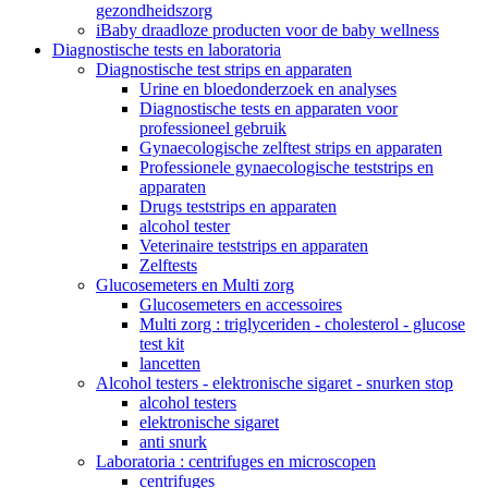
gezondheidszorg
iBaby draadloze producten voor de baby wellness
Diagnostische tests en laboratoria
Diagnostische test strips en apparaten
Urine en bloedonderzoek en analyses
Diagnostische tests en apparaten voor
professioneel gebruik
Gynaecologische zelftest strips en apparaten
Professionele gynaecologische teststrips en
apparaten
Drugs teststrips en apparaten
alcohol tester
Veterinaire teststrips en apparaten
Zelftests
Glucosemeters en Multi zorg
Glucosemeters en accessoires
Multi zorg : triglyceriden - cholesterol - glucose
test kit
lancetten
Alcohol testers - elektronische sigaret - snurken stop
alcohol testers
elektronische sigaret
anti snurk
Laboratoria : centrifuges en microscopen
centrifuges