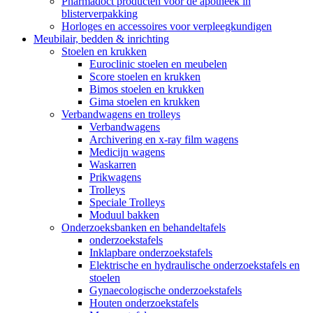
Pharmadoct producten voor de apotheek in
blisterverpakking
Horloges en accessoires voor verpleegkundigen
Meubilair, bedden & inrichting
Stoelen en krukken
Euroclinic stoelen en meubelen
Score stoelen en krukken
Bimos stoelen en krukken
Gima stoelen en krukken
Verbandwagens en trolleys
Verbandwagens
Archivering en x-ray film wagens
Medicijn wagens
Waskarren
Prikwagens
Trolleys
Speciale Trolleys
Moduul bakken
Onderzoeksbanken en behandeltafels
onderzoekstafels
Inklapbare onderzoekstafels
Elektrische en hydraulische onderzoekstafels en
stoelen
Gynaecologische onderzoekstafels
Houten onderzoekstafels