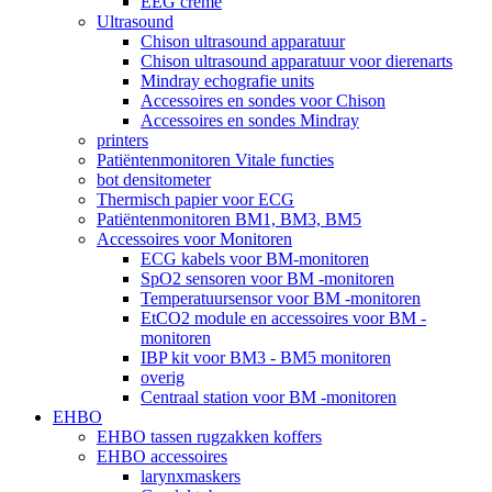
EEG crème
Ultrasound
Chison ultrasound apparatuur
Chison ultrasound apparatuur voor dierenarts
Mindray echografie units
Accessoires en sondes voor Chison
Accessoires en sondes Mindray
printers
Patiëntenmonitoren Vitale functies
bot densitometer
Thermisch papier voor ECG
Patiëntenmonitoren BM1, BM3, BM5
Accessoires voor Monitoren
ECG kabels voor BM-monitoren
SpO2 sensoren voor BM -monitoren
Temperatuursensor voor BM -monitoren
EtCO2 module en accessoires voor BM -
monitoren
IBP kit voor BM3 - BM5 monitoren
overig
Centraal station voor BM -monitoren
EHBO
EHBO tassen rugzakken koffers
EHBO accessoires
larynxmaskers