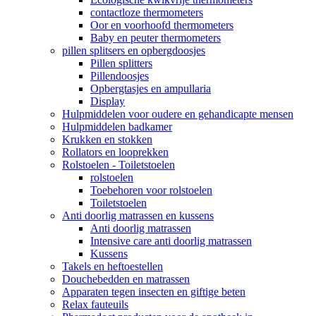
contactloze thermometers
Oor en voorhoofd thermometers
Baby en peuter thermometers
pillen splitsers en opbergdoosjes
Pillen splitters
Pillendoosjes
Opbergtasjes en ampullaria
Display
Hulpmiddelen voor oudere en gehandicapte mensen
Hulpmiddelen badkamer
Krukken en stokken
Rollators en looprekken
Rolstoelen - Toiletstoelen
rolstoelen
Toebehoren voor rolstoelen
Toiletstoelen
Anti doorlig matrassen en kussens
Anti doorlig matrassen
Intensive care anti doorlig matrassen
Kussens
Takels en heftoestellen
Douchebedden en matrassen
Apparaten tegen insecten en giftige beten
Relax fauteuils