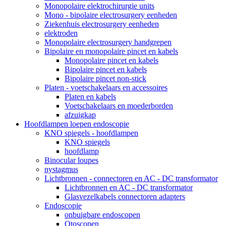
Monopolaire elektrochirurgie units
Mono - bipolaire electrosurgery eenheden
Ziekenhuis electrosurgery eenheden
elektroden
Monopolaire electrosurgery handgrepen
Bipolaire en monopolaire pincet en kabels
Monopolaire pincet en kabels
Bipolaire pincet en kabels
Bipolaire pincet non-stick
Platen - voetschakelaars en accessoires
Platen en kabels
Voetschakelaars en moederborden
afzuigkap
Hoofdlampen loepen endoscopie
KNO spiegels - hoofdlampen
KNO spiegels
hoofdlamp
Binocular loupes
nystagmus
Lichtbronnen - connectoren en AC - DC transformator
Lichtbronnen en AC - DC transformator
Glasvezelkabels connectoren adapters
Endoscopie
onbuigbare endoscopen
Otoscopen