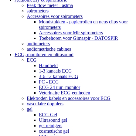
Peak flow meter - astma
spirometers
Accessoires voor spirometers
Mondstukken - papierrollen en neus clips voor
spirometers
Accessoires voor Mir spirometers
Toebehoren voor Gimaspir - DATOSPIR
audiometers
audiometrische cabines
ECG, monitoren en ultrasound
ECG
Handheld
1-3 kanaals ECG
3-6-12 kanaals ECG
PC - ECG
ECG 24 uur -monitor
Veterinaire ECG eenheden
Elektroden kabels en accessoires voor ECG
vasculaire dopplers
gel
ECG Gel
Ultrasound gel
gel reinigers
cosmetische gel