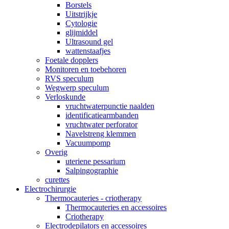
Borstels
Uitstrijkje
Cytologie
glijmiddel
Ultrasound gel
wattenstaafjes
Foetale dopplers
Monitoren en toebehoren
RVS speculum
Wegwerp speculum
Verloskunde
vruchtwaterpunctie naalden
identificatiearmbanden
vruchtwater perforator
Navelstreng klemmen
Vacuumpomp
Overig
uteriene pessarium
Salpingographie
curettes
Electrochirurgie
Thermocauteries - criotherapy
Thermocauteries en accessoires
Criotherapy
Electrodepilators en accessoires