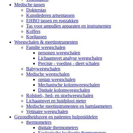
Medische tassen
Dokterstas
Kunstlederen artsentassen
EHBO tassen en rugzakken
Tas voor ampullen apparaten en instrumenten
Koffers
Koeltassen
Weegschalen & meetinstrumenten
Familie weegschalen
personen weegschalen
Lichaamsvet analyse weegschalen
Precisie - voeding - dieet schalen
Babyweegschalen
Medische weegschalen
opstap weegschalen
Mechanische kolomweegschalen
Digitale kolomweegschalen
Rolstoel-, bed- en stoelweegschalen
Lichaamsvet en huidplooi meter
Medische meetinstrumenten en hartslagmeters
Vetinaire weegschalen
Gezondheidszorg en patienten hulpmiddelen
thermometers
digitale thermometers
Ecologische kwikvrije thermometers