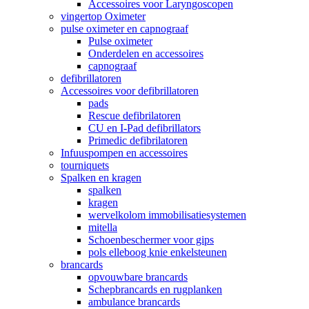
Accessoires voor Laryngoscopen
vingertop Oximeter
pulse oximeter en capnograaf
Pulse oximeter
Onderdelen en accessoires
capnograaf
defibrillatoren
Accessoires voor defibrillatoren
pads
Rescue defibrilatoren
CU en I-Pad defibrillators
Primedic defibrilatoren
Infuuspompen en accessoires
tourniquets
Spalken en kragen
spalken
kragen
wervelkolom immobilisatiesystemen
mitella
Schoenbeschermer voor gips
pols elleboog knie enkelsteunen
brancards
opvouwbare brancards
Schepbrancards en rugplanken
ambulance brancards