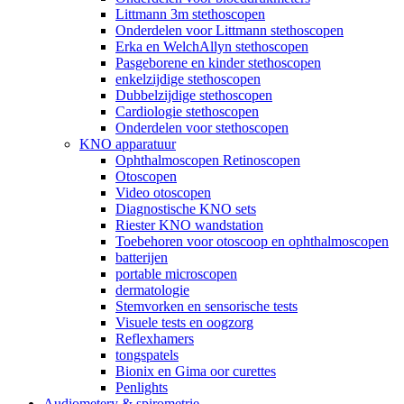
Littmann 3m stethoscopen
Onderdelen voor Littmann stethoscopen
Erka en WelchAllyn stethoscopen
Pasgeborene en kinder stethoscopen
enkelzijdige stethoscopen
Dubbelzijdige stethoscopen
Cardiologie stethoscopen
Onderdelen voor stethoscopen
KNO apparatuur
Ophthalmoscopen Retinoscopen
Otoscopen
Video otoscopen
Diagnostische KNO sets
Riester KNO wandstation
Toebehoren voor otoscoop en ophthalmoscopen
batterijen
portable microscopen
dermatologie
Stemvorken en sensorische tests
Visuele tests en oogzorg
Reflexhamers
tongspatels
Bionix en Gima oor curettes
Penlights
Audiometery & spirometrie