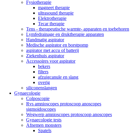
Fysiotherapie
magneet therapie
ultrasound therapie
Elektrotherapie
Tecar therapie
Tens - therapeutische warmte- apparaten en toebehoren
Lymfedrainage en druktherapie apparaten
Handmatig aspirator
Medische aspirator en borstpomp
aspirator met accu of batterij
Ziekenhuis aspirator
Accessoires voor aspirator
bekers
filters
afzuigcanule en slang
overig
siliconenslangen
Gynaecologie
Colposcopie
Rvs amnioscopes protoscoop anoscopes
sigmoidoscopes
Wegwerp amnioscopes protoscoop anoscopes
Gynaecologie tests
Afnemen monsters
Spatels