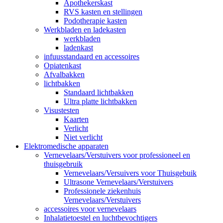
Apothekerskast
RVS kasten en stellingen
Podotherapie kasten
Werkbladen en ladekasten
werkbladen
ladenkast
infuusstandaard en accessoires
Opiatenkast
Afvalbakken
lichtbakken
Standaard lichtbakken
Ultra platte lichtbakken
Visustesten
Kaarten
Verlicht
Niet verlicht
Elektromedische apparaten
Vernevelaars/Verstuivers voor professioneel en
thuisgebruik
Vernevelaars/Versuivers voor Thuisgebuik
Ultrasone Vernevelaars/Verstuivers
Professionele ziekenhuis
Vernevelaars/Verstuivers
accessoires voor vernevelaars
Inhalatietoestel en luchtbevochtigers