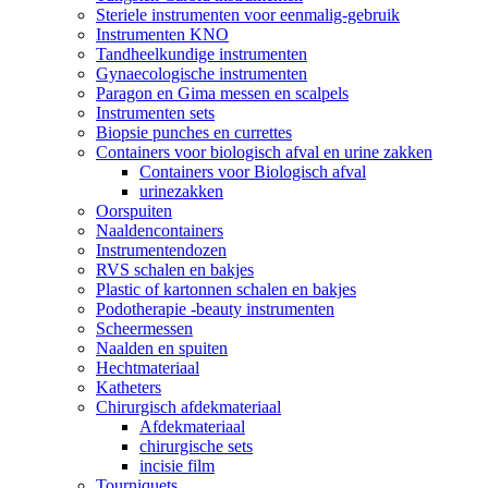
Steriele instrumenten voor eenmalig-gebruik
Instrumenten KNO
Tandheelkundige instrumenten
Gynaecologische instrumenten
Paragon en Gima messen en scalpels
Instrumenten sets
Biopsie punches en currettes
Containers voor biologisch afval en urine zakken
Containers voor Biologisch afval
urinezakken
Oorspuiten
Naaldencontainers
Instrumentendozen
RVS schalen en bakjes
Plastic of kartonnen schalen en bakjes
Podotherapie -beauty instrumenten
Scheermessen
Naalden en spuiten
Hechtmateriaal
Katheters
Chirurgisch afdekmateriaal
Afdekmateriaal
chirurgische sets
incisie film
Tourniquets