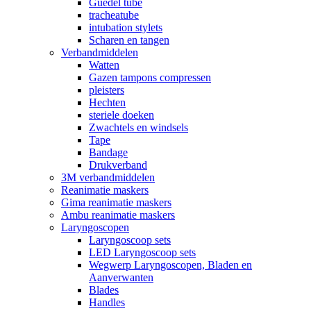
Guedel tube
tracheatube
intubation stylets
Scharen en tangen
Verbandmiddelen
Watten
Gazen tampons compressen
pleisters
Hechten
steriele doeken
Zwachtels en windsels
Tape
Bandage
Drukverband
3M verbandmiddelen
Reanimatie maskers
Gima reanimatie maskers
Ambu reanimatie maskers
Laryngoscopen
Laryngoscoop sets
LED Laryngoscoop sets
Wegwerp Laryngoscopen, Bladen en
Aanverwanten
Blades
Handles