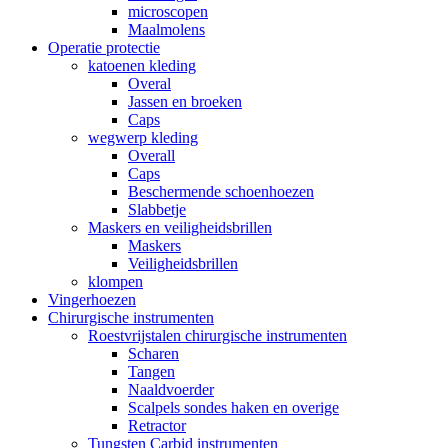
microscopen
Maalmolens
Operatie protectie
katoenen kleding
Overal
Jassen en broeken
Caps
wegwerp kleding
Overall
Caps
Beschermende schoenhoezen
Slabbetje
Maskers en veiligheidsbrillen
Maskers
Veiligheidsbrillen
klompen
Vingerhoezen
Chirurgische instrumenten
Roestvrijstalen chirurgische instrumenten
Scharen
Tangen
Naaldvoerder
Scalpels sondes haken en overige
Retractor
Tungsten Carbid instrumenten