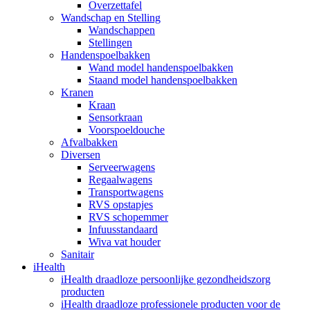
Overzettafel
Wandschap en Stelling
Wandschappen
Stellingen
Handenspoelbakken
Wand model handenspoelbakken
Staand model handenspoelbakken
Kranen
Kraan
Sensorkraan
Voorspoeldouche
Afvalbakken
Diversen
Serveerwagens
Regaalwagens
Transportwagens
RVS opstapjes
RVS schopemmer
Infuusstandaard
Wiva vat houder
Sanitair
iHealth
iHealth draadloze persoonlijke gezondheidszorg
producten
iHealth draadloze professionele producten voor de