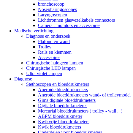
bronchoscoop
Nosepharingoscopes
Laryngoscopen
Lichtbronnen glasvezelkabels connectors
Camera - monitors en accessoires
Medische verlichting
Diagnose en onderzoek
Plafond en wand
Trolley
Rails en klemmen
Accessoires
Chirurgische halogeen lampen
Chirurgische LED lampen
Ultra violet lampen
Diagnose
Stethoscopen en bloeddrukmeters
Aneroïde bloeddrukmeters
Aneroïde bloeddrukmeters wand- of trolleymodel
Gima digitale bloeddrukmeters
Digitale bloeddrukmeteres
Mercurial bloeddrukmeters ( trolley - wall .. )
ABPM bloeddrukmeter
Kwikvrije bloeddrukmeters
Kwik bloeddrukmeters
Onderdelen voor bloeddrukmeters