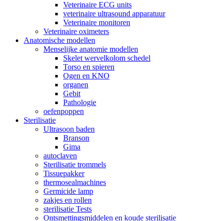
Veterinaire ECG units
veterinaire ultrasound apparatuur
Veterinaire monitoren
Veterinaire oximeters
Anatomische modellen
Menselijke anatomie modellen
Skelet wervelkolom schedel
Torso en spieren
Ogen en KNO
organen
Gebit
Pathologie
oefenpoppen
Sterilisatie
Ultrasoon baden
Branson
Gima
autoclaven
Sterilisatie trommels
Tissuepakker
thermosealmachines
Germicide lamp
zakjes en rollen
sterilisatie Tests
Ontsmettingsmiddelen en koude sterilisatie